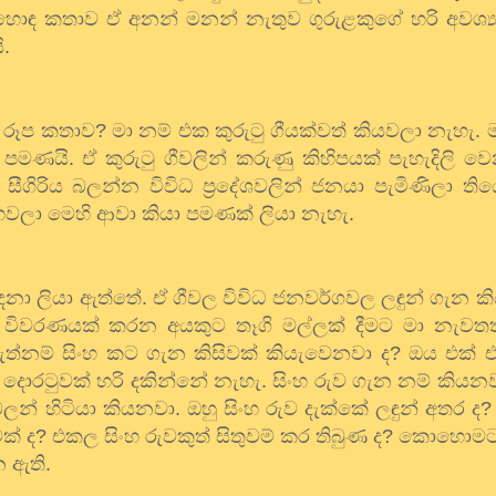
හොඳ
කතාව
ඒ
අනන්
මනන්
නැතුව
ගුරුළකුගේ
හරි
අවශ්‍
ි
.
රූප
කතාව
?
මා
නම්
එක
කුරුටු
ගීයක්වත්
කියවලා
නැහැ
.
පමණයි
.
ඒ
කුරුටු
ගීවලින්
කරුණු
කිහිපයක්
පැහැදිලි
වෙ
.
සීගිරිය
බලන්න
විවිධ
ප්‍රදේශවලින්
ජනයා
පැමිණිලා
ති
හවලා
මෙහි
ආවා
කියා
පමණක්
ලියා
නැහැ
.
ෙනා
ලියා
ඇත්තේ
.
ඒ
ගීවල
විවිධ
ජනවර්ගවල
ලඳුන්
ගැන
ක
විවරණයක්
කරන
අයකුට
තෑගි
මල්ලක්
දීමට
මා
නැවතත
ැත්නම්
සිංහ
කට
ගැන
කිසිවක්
කියැවෙනවා
ද
?
ඔය
එක්
එ
දොරටුවක්
හරි
දකින්නේ
නැහැ
.
සිංහ
රුව
ගැන
නම්
කියන
බලන්
හිටියා
කියනවා
.
ඔහු
සිංහ
රුව
දැක්කේ
ලඳුන්
අතර
ද
ක්
ද
?
එකල
සිංහ
රුවකුත්
සිතුවම්
කර
තිබුණ
ද
?
කොහොමට
න
ඇති
.