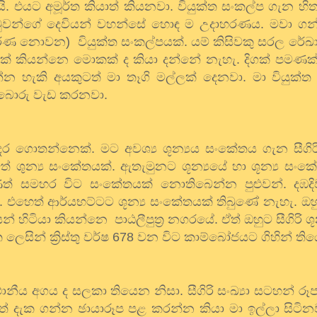
ි
.
එයට
අමූර්ත
කියාත්
කියනවා
.
වියුක්ත
සංකල්ප
ගැන
හි
වුවන්ගේ
දෙවියන්
වහන්සේ
හොඳ
ම
උදාහරණය
.
මවා
ගන
ර්ණ
නොවන
)
වියුක්ත
සංකල්පයක්
.
යම්
කිසිවකු
සරල
රේඛ
ක්
කියන්නෙ
මොකක්
ද
කියා
දන්නේ
නැහැ
.
දිගක්
පමණක
්න
හැකි
අයකුටත්
මා
තෑගි
මල්ලක්
දෙනවා
.
මා
වියුක්ත
බොරු
වැඩ
කරනවා
.
දර
ගොතන්නෙක්
.
මට
අවශ්‍ය
ශූන්‍යය
සංකේතය
ගැන
සීගි
තේ
ශුන්‍ය
සංකේතයක්
.
ඇතැමුනට
ශූන්‍යයේ
හා
ශූන්‍ය
සංක
ණත්
සමහර
විට
සංකේතයක්
නොතිබෙන්න
පුළුවන්
.
දඹද
.
එහෙත්
ආර්යභට්ටට
ශූන්‍ය
සංකේතයක්
තිබුණේ
නැහැ
.
ඔහ
න්
හිටියා
කියන්නෙ
පාඨලීපුත්‍ර
නගරයේ
.
ඒත්
ඔහුට
සීගිරි
ශූ
ත
ලෙසින්
ක්‍රිස්තු
වර්ෂ
678
වන
විට
කාම්බෝජයට
ගිහින්
ති
ථානීය
අගය
ද
සලකා
තියෙන
නිසා
.
සීගිරි
සංඛ්‍යා
සටහන්
රූ
ත්
දැක
ගන්න
ඡායාරූප
පළ
කරන්න
කියා
මා
ඉල්ලා
සිටින