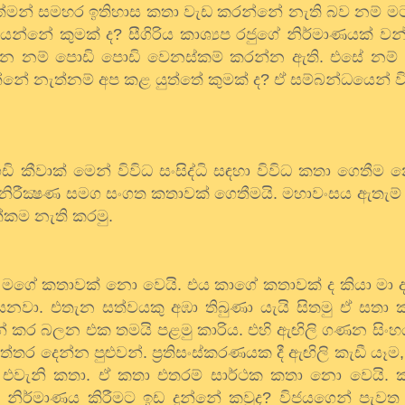
්මන්
සමහර
ඉතිහාස
කතා
වැඩ
කරන්නේ
නැති
බව
නම්
ම
ියන්නේ
කුමක්
ද
?
සීගිරිය
කාශ්‍යප
රජුගේ
නිර්මාණයක්
වන
ඕන
නම්
පොඩි
පොඩි
වෙනස්කම්
කරන්න
ඇති
.
එසේ
නම්
්නේ
නැත්නම්
අප
කළ
යුත්තේ
කුමක්
ද
?
ඒ
සම්බන්ධයෙන්
ව
ඩි
කීවාක්
මෙන්
විවිධ
සංසිද්ධි
සඳහා
විවිධ
කතා
ගෙතීම
නිරීක්‍ෂණ
සමග
සංගත
කතාවක්
ගෙතීමයි
.
මහාවංසය
ඇතැම්
්කම
නැති
කරමු
.
මගේ
කතාවක්
නො
වෙයි
.
එය
කාගේ
කතාවක්
ද
කියා
මා
ෙනවා
.
එතැන
සත්වයකු
අඹා
තිබුණා
යැයි
සිතමු
ඒ
සතා
ක
්
කර
බලන
එක
තමයි
පළමු
කාරිය
.
එහි
ඇඟිලි
ගණන
සිං
ත්තර
දෙන්න
පුළුවන්
.
ප්‍රතිසංස්කරණයක
දී
ඇඟිලි
කැඩී
යෑම
එවැනි
කතා
.
ඒ
කතා
එතරම්
සාර්ථක
කතා
නො
වෙයි
.
නිර්මාණය
කිරීමට
ඉඩ
දුන්නේ
කවුද
?
විජයගෙන්
පැවත