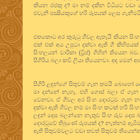
කියන
රජකු
ද
?
මා
නම්
දකින
විධියට
වඩා
එවැනි
පක්‍ෂියකුගේ
හරි
රූපයක්
ලෙස
ගැනීමය
එතකොට
අර
කුරුටු
ගීවල
ඇතැයි
කියන
සිංහ
එක්
එක්
අය
උපුටා
දක්වා
ඇති
ගී
කිහිපයක්
සිංහලයන්
චාරිකා
(
ට්‍රිප්
)
ගිහින්
තියෙන
බව
සීගිරිය
බලා
කවි
ලියා
තියෙනවා
.
අද
මෙන්
අ
සීගිරි
ළඳුන්ගේ
සිතුවම්
ගැන
තමයි
බොහෝ
ද
මා
දන්නේ
නැහැ
.
එහි
ගොස්
බලා
ඒ
ගැන
වෙනවා
.
ඒ
ගීවල
අර
සිංහ
දොරටුව
ගැන
න
දක්වා
ඇති
ගීවල
නම්
මා
සිංහ
කටක්
හරි
සිංහ
ලඳුන්
දෙස
බලන්නෙ
නැතුව
සිංහ
රුව
දෙස
දොරටුවේ
තිබුණේ
රුපයක්
ද
?
නැත්නම්
ඇඹීම
ඇති
සිතුවම්වලට
වඩා
තවත්
සිතුවම්
තියෙන්