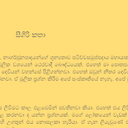
සීගිරි
කතා
ි
.
නාගර්ජූනපාදයන්ගේ
ශූන්‍යතාව
පටිච්චසමුප්පදාය
මහායා
මූලික
වශයෙන්
ථෙරවාදී
බෞද්ධයෙක්
.
එහෙත්
මා
පොතප
දෙවියන්
වහන්සේ
පිළිගන්නවා
.
එහෙත්
ඔවුන්
නිතර
දෙවි
රනවා
.
ඒ
මූලික
ප්‍රශ්න
කිරීම
අපේ
සංස්කෘතියේ
නැහැ
.
අපේ
ස
ලිවීමට
කාල
එළඹෙමින්
පවතිනවා
කියා
.
එහෙත්
එය
ලි
පළ
කරනවා
ද
යන්න
ප්‍රශ්නයක්
.
මගේ
ලෝකයෙන්
වැඩක්
ිහි
උගතුන්
එය
නොසලකා
හැරියා
.
ඒ
ගැන
ලියැවුණේ