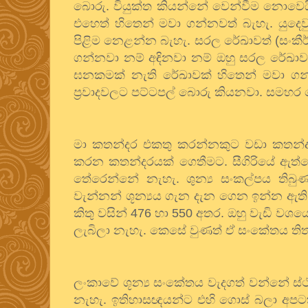
බොරු
.
වියුක්ත
කියන්නේ
වෙන්වීම
නොවෙය
එහෙත්
හිතෙන්
මවා
ගන්නවත්
බැහැ
.
යුදෙ
පිළිම
නෙළන්න
බැහැ
.
සරල
රේඛාවත්
(
සංකී
ගන්නවා
නම්
අඳිනවා
නම්
ඔහු
සරල
රේඛාව
ඝනකමක්
නැති
රේඛාවක්
හිතෙන්
මවා
ගන
ප්‍රවාදවලට
පට්ටපල්
බොරු
කියනවා
.
සමහර
මා
කතන්දර
එකතු
කරන්නකුට
වඩා
කතන්
කරන
කතන්දරයක්
ගෙතීමට
.
සීගිරියේ
ඇත්
තේරෙන්නේ
නැහැ
.
ශුන්‍ය
සංකල්පය
තිබු
වැන්නන්
ශූන්‍යය
ගැන
දැන
ගෙන
ඉන්න
ඇති
කිතු
වසින්
476
හා
550
අතර
.
ඔහු
වැඩි
වශයෙ
ලැබිලා
නැහැ
.
කෙසේ
වුණත්
ඒ
සංකේතය
ති
ලංකාවේ
ශූන්‍ය
සංකේතය
වැදගත්
වන්නේ
ස්
නැහැ
.
ඉතිහාසඥයන්ට
එහි
ගොස්
බලා
අපට