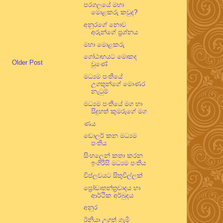
පරගලයේ මහා
මොළකරු කවුද?
අනුරගේ නොව
අරුන්ගේ ප්‍රශ්නය
මහා මොළකරු
ගෝඨාභයට මොකද
Older Post
වුණේ
මධ්‍යම පංතියේ
උගතුන්ගේ මොණර
නැටුම්
මධ්‍යම පංතියේ මග හා
සිදුහත් කුමරුගේ මග
ණය
ඩොලර් කන මධ්‍යම
පංතිය
සිංහලෙන් කතා කරන
ඉංගිරිසි මධ්‍යම පංතිය
විප්ලවයට සිතුවිල්ලක්
ප්‍රෝඩාතන්ත්‍රවාදය හා
ආර්ථික අර්බුදය
අනුර
ඊනියා උගත් ගැමි