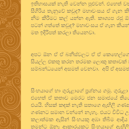
ඉතිහාසයක්
නැති
වෙන්න
පුළුවන්
.
එහෙත්
වත
සීගිරිය
තැනුවේ
කවුද
?
මහාවංසය
ඒ
ගැන
ක
නිම
කිරීමට
කල්
යන්න
ඇති
.
කාශ්‍යප
රජු
පටන්
ගත්තේ
කවුද
?
මහාවංසය
ඒ
ගැන
කියන
මත
ඉදිරිපත්
කරලා
තියෙනවා
.
අපට
ඕන
ඒ
ඒ
බනිස්වලට
ඒ
ඒ
කෙහෙල්ගෙ
සියල්ල
එකතු
කරන
තරමක
ලොකු
කතාවක්
සම්බන්ධයෙන්
අසමත්
වෙනවා
.
අපි
ඒ
අසමත
සිංහයාගේ
හා
ගුරුළාගේ
ප්‍රශ්නය
ගමු
.
ගුරුළා
එහෙත්
ඒ
කතාව
මෙරට
ජන
සමාජයේ
තිය
එයයි
.
හිසක් කඳක් නැති සතාගෙ
ඇඟිලි
ගණන
ගණනට
සමාන
වන්නේ
නැහැ
.
එයට
විවිධ
උ
කලාත්මක
ඇසින්
සිංහයකු
අඹා
තිබීම
ආදිය
තමන්ට
ඕනෑ
ආකාරයකට
සිංහයාගේ
ඇඟිලි