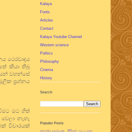
Kalaya
Fonts
Articles
Contact
Kalaya Youtube Channel
Western science
Politics
නය
ථෙරවාදය
Philosophy
තේ
කියා
තිබූ
Cinema
යන්
වහන්සේ
History
මූලික
ප්‍රශ්නය
Search
වීමට
මට
හිත්
වෙලා
නැහැ
Popular Posts
එක්
විචාරයක්
තපස්සු භල්ලුක, ගිරිහඬු සෑය සහ