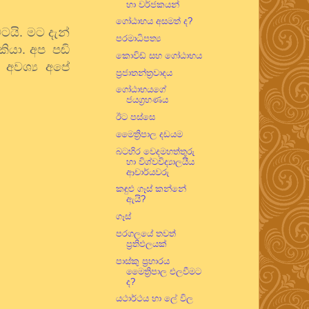
හා වර්ජකයන්
ගෝඨාභය අසමත් ද?
ටයි
.
මට
දැන්
පරමාධිපත්‍ය
කියා
.
අප
පඬි
කොවිඩ් සහ ගෝඨාභය
අවශ්‍ය
අපේ
ප්‍රජාතන්ත්‍රවාදය
ගෝඨාභයගේ
ජයග්‍රහණය
ඊට පස්සෙ
මෛත්‍රිපාල දඩයම
බටහිර වෙදමහත්තුරු
හා විශ්වවිද්‍යාලයීය
ආචාර්යවරු
කඳුළු ගෑස් කන්නේ
ඇයි?
ගෑස්
පරගලයේ තවත්
ප්‍රතිඵලයක්
පාස්කු ප්‍රහාරය
මෛත්‍රිපාල එලවීමට
ද?
යථාර්ථය හා ලේ විල