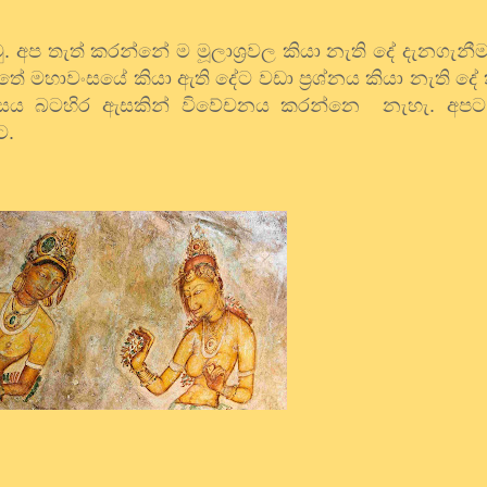
ු
.
අප
තැත්
කරන්නේ
ම
මූලාශ්‍රවල
කියා
නැති
දේ
දැනගැනීම
්තේ
මහාවංසයේ
කියා
ඇති
දේට
වඩා
ප්‍රශ්නය
කියා
නැති
දේ
සය
බටහිර
ඇසකින්
විවේචනය
කරන්නෙ
නැහැ
.
අපට
ට
.