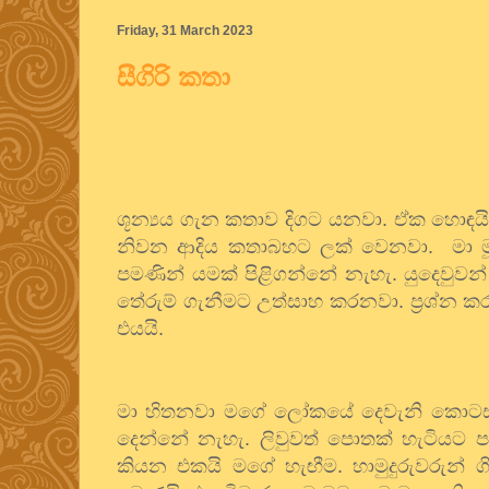
Friday, 31 March 2023
සීගිරි කතා
ශූන්‍යය
ගැන
කතාව
දිගට
යනවා
.
ඒක
හොඳය
නිවන
ආදිය
කතාබහට
ලක්
වෙනවා
.
මා
පමණින්
යමක්
පිළිගන්නේ
නැහැ
.
යුදෙවුවන්
තේරුම්
ගැනීමට
උත්සාහ
කරනවා
.
ප්‍රශ්න
ක
එයයි
.
මා
හිතනවා
මගේ
ලෝකයේ
දෙවැනි
කොට
දෙන්නේ
නැහැ
.
ලිවුවත්
පොතක්
හැටියට
කියන
එකයි
මගේ
හැඟීම
.
හාමුදුරුවරුන්
ග