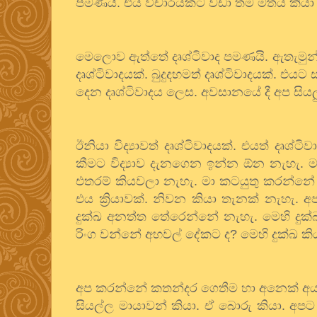
පමණයි
.
එය
විචාරයකට
වඩා
තම
මතය
කියා
මෙලොව
ඇත්තේ
දෘශ්ටිවාද
පමණයි
.
ඇතැමුන
දෘශ්ටිවාදයක්
.
බුදුදහමත්
දෘශ්ටිවාදයක්
.
එයට
ස
දෙන
දෘශ්ටිවාදය
ලෙස
.
අවසානයේ
දී
අප
සියල
ඊනියා
විද්‍යාවත්
දෘශ්ටිවාදයක්
.
එයත්
දෘශ්ටිව
කීමට
විද්‍යාව
දැනගෙන
ඉන්න
ඕන
නැහැ
.
ම
එතරම්
කියවලා
නැහැ
.
මා
කටයුතු
කරන්නේ
එය
ක්‍රියාවක්
.
නිවන
කියා
තැනක්
නැහැ
.
අ
දුක්ඛ
අනත්ත
තේරෙන්නේ
නැහැ
.
මෙහි
දුක්
රිංග
වන්නේ
අහවල්
දේකට
ද
?
මෙහි
දුක්ඛ
කි
අප
කරන්නේ
කතන්දර
ගෙතීම
හා
අනෙක්
අ
සියල්ල
මායාවන්
කියා
.
ඒ
බොරු
කියා
.
අපට