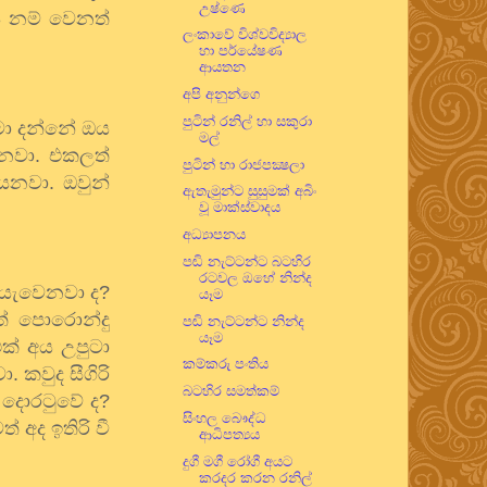
උෂ්ණෙ
ය
නම්
වෙනත්
ලංකාවේ විශ්වවිද්‍යාල
හා පර්යේෂණ
ආයතන
අපි අනුන්ගෙ
පුටින් රනිල් හා සකුරා
මා
දන්නේ
ඔය
මල්
නවා
.
එකලත්
පුටින් හා රාජපක්‍ෂලා
යෙනවා
.
ඔවුන්
ඇතැමුන්ට සුසුමක් අබිං
වූ මාක්ස්වාදය
අධ්‍යාපනය
පඬි නැට්ටන්ට බටහිර
රටවල ඔහේ නින්ද
ියැවෙනවා
ද
?
යෑම
්
පොරොන්දු
පඬි නැට්ටන්ට නින්ද
යෑම
ක්
අය
උපුටා
කම්කරු පංතිය
වා
.
කවුද
සීගිරි
බටහිර සමත්කම්
?
දොරටුවේ
ද
?
සිංහල බෞද්ධ
ත්
අද
ඉතිරි
වී
ආධිපත්‍යය
දුගී මගී රෝගී අයට
කරදර කරන රනිල්