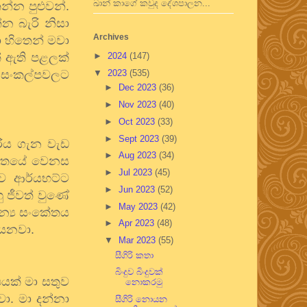
ඛාන් කාගේ කවුද දේශපාලන...
තන්න
පුළුවන්
.
්න
බැරි
නිසා
Archives
ා
හිතෙන්
මවා
්
ඇති
පළලක්
►
2024
(147)
සංකල්පවලට
▼
2023
(535)
►
Dec 2023
(36)
►
Nov 2023
(40)
►
Oct 2023
(33)
►
Sept 2023
(39)
රිය
ගැන
වැඩ
►
Aug 2023
(34)
ේතයේ
වෙනස
►
Jul 2023
(45)
ිව
ආර්යභට්ට
►
Jun 2023
(52)
ු
ජීවත්
වුණේ
►
May 2023
(42)
න්‍ය
සංකේතය
►
Apr 2023
(48)
යෙනවා
.
▼
Mar 2023
(55)
සීගිරි කතා
බිංදුව බිංදුවක්
පයක්
මා
සතුව
නොකරමු
වා
.
මා
දන්නා
සීගිරි නොයන