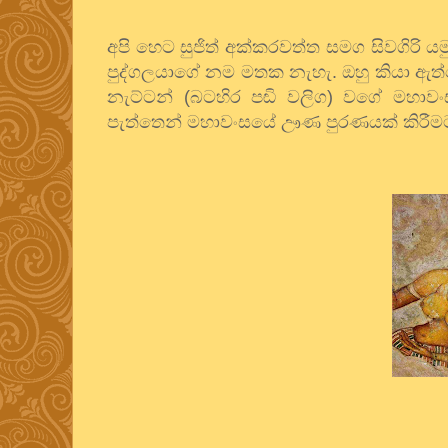
අපි
හෙට
සුජිත්
අක්කරවත්ත
සමග
සිවගිරි
යම
පුද්ගලයාගේ
නම
මතක
නැහැ
.
ඔහු
කියා
ඇත
නැට්ටන් (බටහිර පඬි වලිග) වගේ
මහාවං
පැත්තෙන්
මහාවංසයේ
ඌණ
පුරණයක්
කිරීම