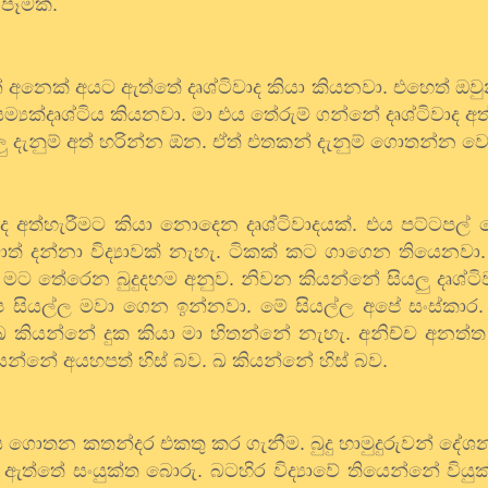
පෑමක්
.
්
අනෙක්
අයට
ඇත්තේ
දෘශ්ටිවාද
කියා
කියනවා
.
එහෙත්
ඔවු
ම්‍යක්දෘශ්ටිය
කියනවා
.
මා
එය
තේරුම්
ගන්නේ
දෘශ්ටිවාද
අත
ු
දැනුම්
අත්
හරින්න
ඕන
.
ඒත්
එතකන්
දැනුම්
ගොතන්න
ව
ාද
අත්හැරීමට
කියා
නොදෙන
දෘශ්ටිවාදයක්
.
එය
පට්ටපල්
ාත්
දන්නා
විද්‍යාවක්
නැහැ
.
ටිකක්
කට
ගාගෙන
තියෙනවා
මට
තේරෙන
බුදුදහම
අනුව
.
නිවන
කියන්නේ
සියලු
දෘශ්ටි
ප
සියල්ල
මවා
ගෙන
ඉන්නවා
.
මේ
සියල්ල
අපේ
සංස්කාර
ඛ
කියන්නේ
දුක
කියා
මා
හිතන්නේ
නැහැ
.
අනිච්ච
අනත්ත
යන්නේ
අයහපත්
හිස්
බව
.
ඛ
කියන්නේ
හිස්
බව
.
ය
ගොතන
කතන්දර
එකතු
කර
ගැනීම
.
බුදු
හාමුදුරුවන්
දේශ
ඇත්තේ
සංයුක්ත
බොරු
.
බටහිර
විද්‍යාවේ
තියෙන්නේ
වියු