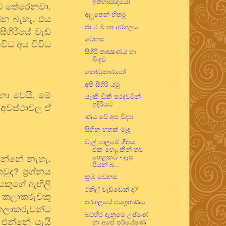
ඉතිහාසඥයෝ
ට
තේරෙනවා
.
අලුතෙන් හිතමු
්න
බැහැ
.
එය
ජා ජ බ හා අරගලය
සීගිරියේ
වැඩ
වෙනස
ිවිධ
අය
විවිධ
සීගිරි තාක්‍ෂණය හා
බිංදුව
කෝඩුකාරයෝ
අපි සීගිරි යමු
නො
වෙයි
.
මේ
යැංකි ඩිකී පරදවමින්
ඉදිරියට
අවස්ථාවල
ඒ
ණය වේ අප විද්‍යා
සිහින හතක් මැද
වැල් පාලමේ ගීතය:
එක හෙළකින් තව
හෙළකට - දෑස
දන්නේ
නැහැ
.
පියන් බ...
වුද
?
ප්‍රශ්නය
ක්‍රම වෙනස
හයකුගේ
ඇඟිලි
රනිල් වැඩ්ඩෙක් ද?
,
කලාකරුවකු
පරගලයේ ජයග්‍රහණය
කලාකරුවන්ට
බටහිර දැනුමෙ උෂ්ණෙ
එන්නේ
යැයි
හා අපේ පර්යේෂණ