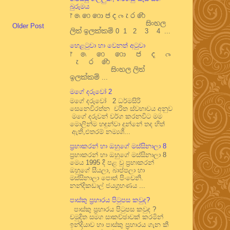
බුරුමය
෦ ෧ ෨ ෩ ෪ ෫ ෬ ෭ ෮ ෯
සිංහල
Older Post
ලිත් ඉලක්කම් 0 1 2 3 4 ...
හෙළටුවා හා වෙනත් අටුවා
෦ ෧ ෨ ෩ ෪ ෫ ෬
෭ ෮ ෯
සිංහල ලිත්
ඉලක්කම් ...
මගේ දරුවෝ 2
මගේ දරුවෝ 2 ධර්මසිරි
සෙනෙවිරත්න චරිත ස්වභාවය අනුව
මගේ දරුවන් වර්ග කරනවිට මම
මොලින්ම හඳුන්වා දුන්නේ තද හිත්
ඇති,එතරම් නම්‍යශී...
ප්‍රභාකරන් හා ඔහුගේ මස්සිනාලා 8
ප්‍රභාකරන් හා ඔහුගේ මස්සිනාලා 8
මෙය 1995 දී පළ වූ ප්‍රභාකරන්
ඔහුගේ සීයලා, බාප්පලා හා
මස්සිනාලා පොත් පිංචෙනි.
නන්දිකඩාල් ජයග්‍රහණය ...
පාස්කු ප්‍රහාරය පිටුපස කවුද?
පාස්කු ප්‍රහාරය පිටුපස කවුද ?
චමුදිත සමග සාකච්ඡාවක් කරමින්
ඉන්දියාව හා පාස්කු ප්‍රහාරය ගැන කී