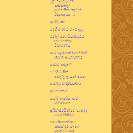
බුදු හාමුදුරුවන්
කසිකබල්
දාර්ශනිකයකුවත්
විද්‍යාඥයක...
ආර්ථිකේ
දේශීය ණය හා ජාමුල
රනිල් ජනාධිපතිධුරය
හා ජනමත
විචාරණය
කටු ලෙවකන්නන් බිහි
කරන අධ්‍යාපනය
මෝඩ කවුද?
මෝදි මගින්
වෙල්ලාලයන් වෙත
මෝදිට විරුද්ධත්වය
අධ්‍යාපනය
මෝදි ඇමරිකාවේ
සංචාරයක
අයින්ස්ටයින්ගෙ වැරැද්ද
අපේ පිහිටට
සාපේක්‍ෂතාවාදය
කතන්දර මා හා
සුප්‍රබුද්ධයෝ