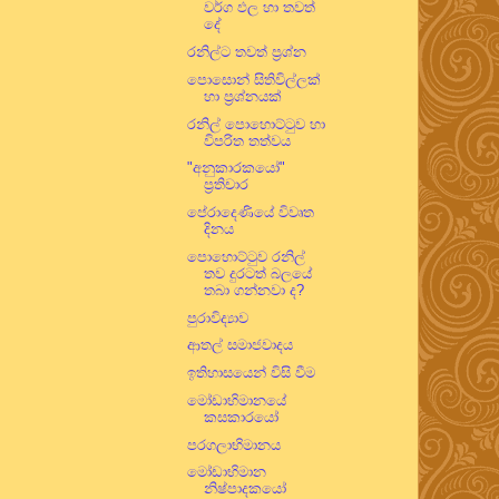
වර්ග ඵල හා තවත්
දේ
රනිල්ට තවත් ප්‍රශ්න
පොසොන් සිතිවිල්ලක්
හා ප්‍රශ්නයක්
රනිල් පොහොට්ටුව හා
විපරිත තත්වය
"අනුකාරකයෝ"
ප්‍රතිචාර
පේරාදෙණියේ විවෘත
දිනය
පොහොට්ටුව රනිල්
තව දුරටත් බලයේ
තබා ගන්නවා ද?
පුරාවිද්‍යාව
ආතල් සමාජවාදය
ඉතිහාසයෙන් විසි වීම
මෝඩාභිමානයේ
කසකාරයෝ
පරගලාභිමානය
මෝඩාභිමාන
නිෂ්පාදකයෝ