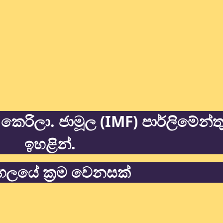
කෙරිලා. ජාමූල (IMF) පාර්ලිමේන්
ඉහළින්.
ලයේ ක්‍රම වෙනසක්