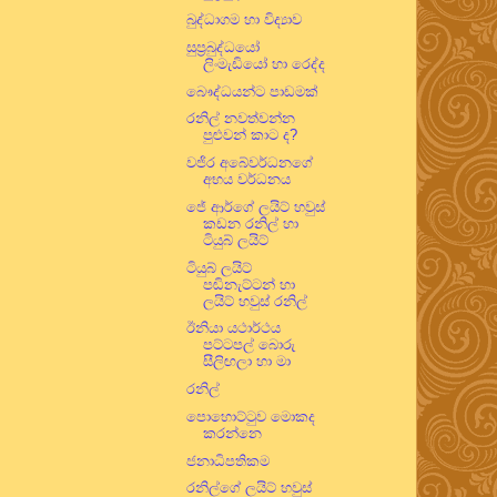
බුද්ධාගම හා විද්‍යාව
සුප්‍රබුද්ධයෝ
ලිංමැඩියෝ හා රෙද්ද
බෞද්ධයන්ට පාඩමක්
රනිල් නවත්වන්න
පුළුවන් කාට ද?
වජිර අබේවර්ධනගේ
අභය වර්ධනය
ජේ ආර්ගේ ලයිට් හවුස්
කඩන රනිල් හා
ටියුබ් ලයිට්
ටියුබ් ලයිට්
පඬිනැට්ටන් හා
ලයිට් හවුස් රනිල්
ඊනියා යථාර්ථය
පට්ටපල් බොරු
සීලිඟලා හා මා
රනිල්
පොහොට්ටුව මොකද
කරන්නෙ
ජනාධිපතිකම
රනිල්ගේ ලයිට් හවුස්