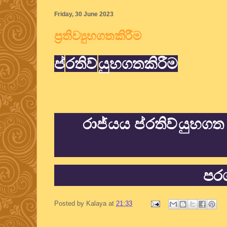
Friday, 30 June 2023
ප්‍රතිව්‍යුහගතකිරීම
ප්
රතිව්
යුහගතකිරීම
රාජ්
යය ප්
රතිව්
යුහගත 
පරග
Posted by
Kalaya
at
21:33