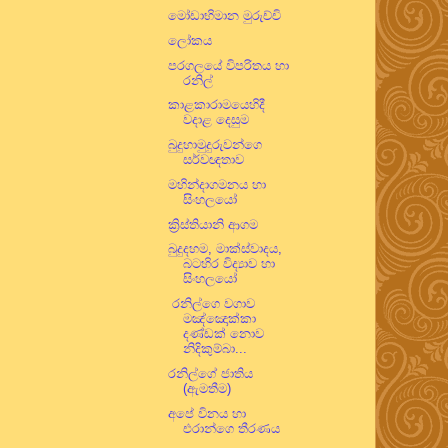
මෝඩාභිමාන මුරුච්චි
ලෝකය
පරගලයේ විපරිතය හා
රනිල්
කාළකාරාමයෙහිදී
වදාළ දෙසුම
බුදුහාමුදුරුවන්ගෙ
සර්වඥතාව
මහින්දාගමනය හා
සිංහලයෝ
ක්‍රිස්තියානි ආගම
බුදුදහම, මාක්ස්වාදය,
බටහිර විද්‍යාව හා
සිංහලයෝ
රනිල්ගෙ වගාව
මඤ්ඤොක්කා
දණ්ඩක් නොව
නිදිකුම්බා...
රනිල්ගේ ජාතිය
(ඇමතීම)
අපේ විනය හා
එරාන්ගෙ තීරණය