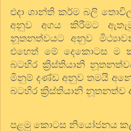
එදා ශාන්ති කර්ම බලි තොවි
අනුව අගය කිරීමට ඇතැම
නූතනත්වයට අනුව මිථ්‍යාව
එහෙත් මේ දෙකොටස ම ක
බටහිර ක්‍රිස්තියානි නූතනත
මිනුම් දණ්ඩ අනුව තමයි අන
බටහිර ක්‍රිස්තියානි නූතනත්ව
පළමු කොටස නියෝජනය කළ 