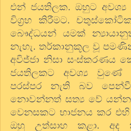
එන් ජයතිලක. ඔහුට අවශ්‍ය
විග්‍රහ කිරීමට. චතුස්කෝ
බෞද්ධයන් යමක් න්‍යායානු
නැහැ. තර්කානුකූල වූ පමණින
අවිජ්ජා නිසා සංස්කරණය ක
ජයතිලකට අවශ්‍ය වුණේ
පරස්පර නැති බව පෙන්ව
නොවන්නත් සත්‍ය වේ යන්න
වෙනසකට භාජනය කර එහි ප
ඔහු උත්සාහ කළා. අද 