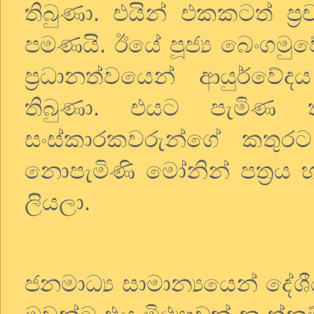
තිබුණා. එයින් එකකටත් ප
පමණයි. ඊයේ පූජ්‍ය බෙංගම
ප්‍රධානත්වයෙන් ආයුර්වේද
තිබුණා. එයට පැමිණ තිබ
සංස්කාරකවරුන්ගේ කතුර
නොපැමිණි මෝනින් පත්‍රය 
ලියලා.
ජනමාධ්‍ය සාමාන්‍යයෙන් දේ