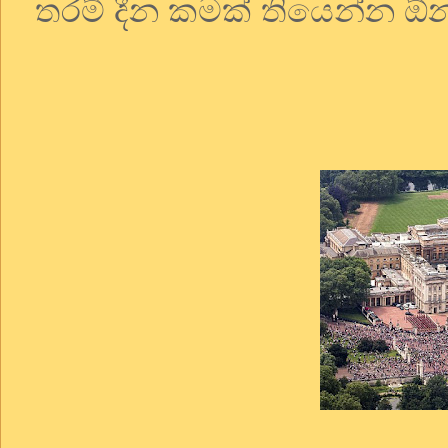
තරම් දීන කමක් තියෙන්න