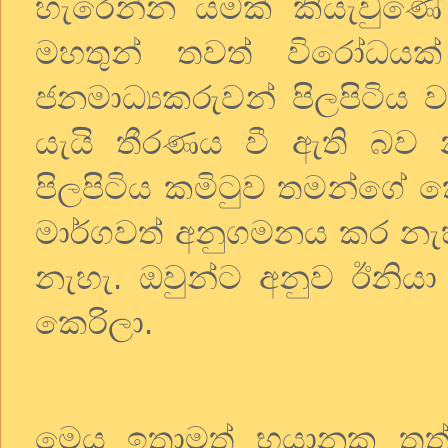
හැරෙන්න යමක් කියැවුණේ
මහතුන් තවත් විරෝධයක
ජනමාධ්‍යකරුවන් පිලපිටිය ව
යැයි තීරණය වී ඇති බව න
පිලපිටිය කමිටුව තමන්ගේ ක්‍
මාර්ගවත් අනුගමනය කර නැහ
නැහැ. ඔවුන්ට අනුව ඊනියා විද්
කෙරිලා.
මෙය ඉතාමත් භයානක තත්ව