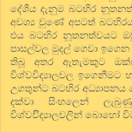
දේශීය දැනුම බටහිර නූතනත
අවශ්‍ය වුණේ අපටත් බටහිරය
එය බටහිර නූතනත්වයට ඔවුන
පාසල්වල මුදල් ගෙවා ඉගෙන ග
තිබූ අතර ඇතැමකුට ඔක්ස්ෆ
විශ්වවිද්‍යාලවල ඉගෙනීමට 
උගතුන්ට බටහිර අධ්‍යාපනය
දක්වා සිංහලෙන් ලැබ
විශ්වවිිද්‍යාලවලින් බොහෝ 