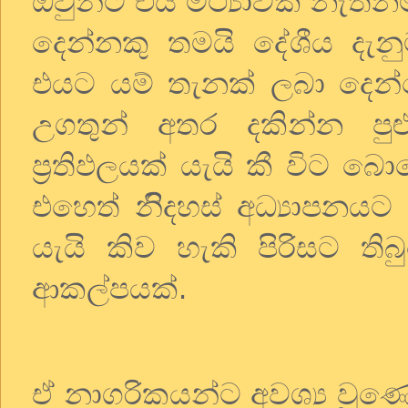
ඔවුන්ට එය මිථ්‍යාවක් නැත්නම
දෙන්නකු තමයි දේශීය දැන
එයට යම් තැනක් ලබා දෙන්
උගතුන් අතර දකින්න පුළ
ප්‍රතිඵලයක් යැයි කී විට 
එහෙත් නිිදහස් අධ්‍යාපනයට
යැයි කිව හැකි පිරිසට 
ආකල්පයක්.
ඒ නාගරිකයන්ට අවශ්‍ය වුණේ