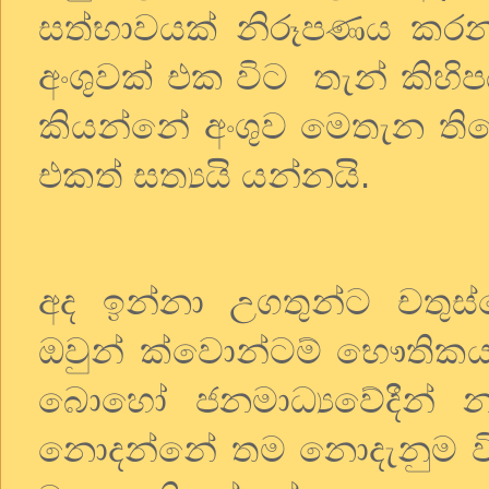
සත්භාවයක් නිරූපණය කරන බ
අංශුවක් එක විට තැන් කිහි
කියන්නේ අංශුව මෙතැන තිය
එකත් සත්‍යයි යන්නයි.
අද ඉන්නා උගතුන්ට චතුස්ක
ඔවුන් ක්වොන්ටම් භෞති
බොහෝ ජනමාධ්‍යවේදීන් න
නොදන්නේ තම නොදැනුම වි