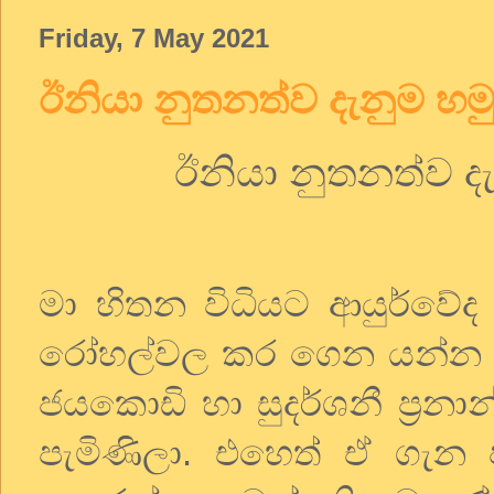
Friday, 7 May 2021
ඊනියා නුතනත්ව දැනුම හම
ඊනියා නුතනත්ව ද
මා හිතන විධියට ආයුර්ව
රෝහල්වල කර ගෙන යන්න සෞඛ්
ජයකොඩි හා සුදර්ශනී ප්‍රනා
පැමිණිලා. එහෙත් ඒ ගැන ජ