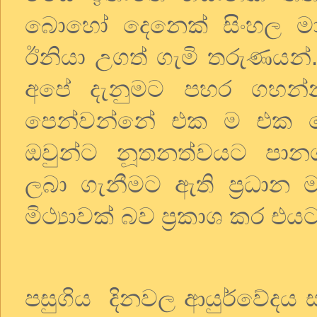
බොහෝ දෙනෙක් සිංහල මාධ
ඊනියා උගත් ගැමි තරුණයන්
අපේ දැනුමට පහර ගහන්න 
පෙන්වන්නේ එක ම එක දෙ
ඔවුන්ට නූතනත්වයට පානග
ලබා ගැනීමට ඇති ප්‍රධාන 
මිථ්‍යාවක් බව ප්‍රකාශ කර එ
පසුගිය දිනවල ආයුර්වේදය සම