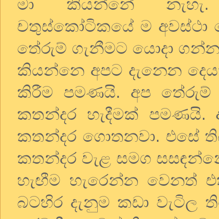
මා කියන්නේ නැහැ. ග්
චතුස්කෝටිකයේ ම අවස්ථා ද
තේරුම් ගැනීමට යොදා ගන්න
කියන්නෙ අපට දැනෙන දෙයක
කිරීම පමණයි. අප තේරුම
කතන්දර හැදීමක් පමණයි. 
කතන්දර ගොතනවා. එසේ තිබි
කතන්දර වැළ සමග සසඳන්නේ
හැඟීම හැරෙන්න වෙනත් එ
බටහිර දැනුම කඩා වැටිල