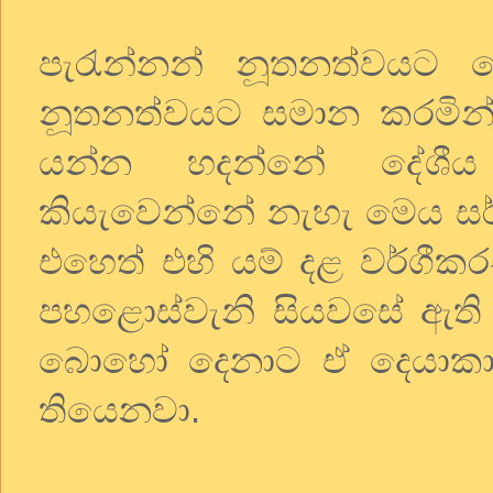
පැරැන්නන් නූතනත්වයට
නූතනත්වයට සමාන කරමින්
යන්න හදන්නේ දේශීය 
කියැවෙන්නේ නැහැ මෙය සර්
එහෙත් එහි යම් දළ වර්ගීක
පහළොස්වැනි සියවසේ ඇති වූ
බොහෝ දෙනාට ඒ දෙයාකා
තියෙනවා.