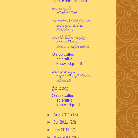
“Vedi Bana” of India
ආධානග්‍රාහී
අයින්ස්ටයින්
ජාත්‍යන්තර විශ්වවිද්‍යාල
වෙනුවට ජාතික
විශ්වවිද්‍යා...
වෙන්වී සිටින දෙමළ
ජනයා සිංහල
ජාතියට බඳවා ගනිමු
On so called
scientific
knowledge – II
ඕනෑම අයකුට
කළහැකි යැයි කියන
පරීක්‍ෂණ
ග්‍රීස් යක්කු
On so called
scientific
knowledge - I
►
Aug 2011
(16)
►
Jul 2011
(23)
►
Jun 2011
(7)
►
May 2011
(19)