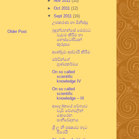
►
Nov 2011
(10)
►
Oct 2011
(12)
▼
Sept 2011
(16)
උපකරණ හා මිනිස්සු
බුදුන්වහන්සේ මෙරටට
Older Post
වැඩම කිරීම හා
නෙස්ටෝරියන්
කුරුසය
ආණ්ඩුව අස්ථායි කිරීම
මර්වින්ගේ
පුණ්‍යකර්මය
On so called
scientific
knowledge IV
On so called
scientific
knowledge – III
ආලෝකයේ වේගයට
වැඩි වේගවලින්
කෙරෙන
සංනිවේදනය
ශ්‍රී ල නි පක්‍ෂයට හැට
පිරෙයි