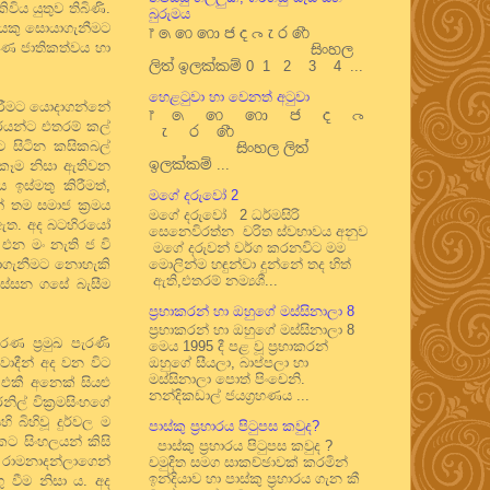
ිය යුතුව තිබිණි.
බුරුමය
යකයකු සොයාගැනීමට
෦ ෧ ෨ ෩ ෪ ෫ ෬ ෭ ෮ ෯
ුණ ජාතිකත්වය හා
සිංහල
ලිත් ඉලක්කම් 0 1 2 3 4 ...
.
හෙළටුවා හා වෙනත් අටුවා
ිරීමට යොදාගන්නේ
෦ ෧ ෨ ෩ ෪ ෫ ෬
ිරයන්ට එතරම් කල්
෭ ෮ ෯
ට සිටින කසිකබල්
සිංහල ලිත්
ඉලක්කම් ...
ාකෑම නිසා ඇතිවන
ඉස්මතු කිරීමත්,
මගේ දරුවෝ 2
ේ තම සමාජ ක්‍රමය
මගේ දරුවෝ 2 ධර්මසිරි
ව ඇත. අද බටහිරයෝ
සෙනෙවිරත්න චරිත ස්වභාවය අනුව
 එන මං නැති ජ වි
මගේ දරුවන් වර්ග කරනවිට මම
වසාගැනීමට නොහැකි
මොලින්ම හඳුන්වා දුන්නේ තද හිත්
ඇති,එතරම් නම්‍යශී...
ලිස්සන ගසේ බැසීම
ප්‍රභාකරන් හා ඔහුගේ මස්සිනාලා 8
ප්‍රභාකරන් හා ඔහුගේ මස්සිනාලා 8
ණ ප්‍රමුඛ පැරණි
මෙය 1995 දී පළ වූ ප්‍රභාකරන්
ිවාදීන් අද වන විට
ඔහුගේ සීයලා, බාප්පලා හා
මස්සිනාලා පොත් පිංචෙනි.
කී අනෙක් සියළු
නන්දිකඩාල් ජයග්‍රහණය ...
ිල් වික්‍රමසිංහගේ
 බිහිවූ දුර්වල ම
පාස්කු ප්‍රහාරය පිටුපස කවුද?
කට සිංහලයන් කිසි
පාස්කු ප්‍රහාරය පිටුපස කවුද ?
 රාමනාදන්ලාගෙන්
චමුදිත සමග සාකච්ඡාවක් කරමින්
ඉන්දියාව හා පාස්කු ප්‍රහාරය ගැන කී
ු වීම නිසා ය. අද