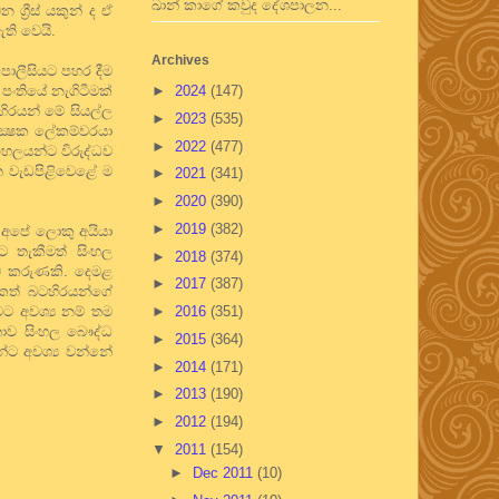
ඛාන් කාගේ කවුද දේශපාලන...
්‍රීස් යකුන් ද ඒ
ඇති වෙයි.
Archives
පොලීසියට පහර දීම
 පංතියේ නැගිටීමක්
►
2024
(147)
බටහිරයන් මේ සියල්ල
►
2023
(535)
ක්‍ෂක ලේකම්වරයා
►
2022
(477)
ිංහලයන්ට විරුද්ධව
ස්ත වැඩපිළිවෙළේ ම
►
2021
(341)
►
2020
(390)
►
2019
(382)
ව අපේ ලොකු අයියා
 තැකීමත් සිංහල
►
2018
(374)
ටට කරුණකි. දෙමළ
►
2017
(387)
ෙකත් බටහිරයන්ගේ
මට අවශ්‍ය නම් තම
►
2016
(351)
තාව සිංහල බෞද්ධ
►
2015
(364)
න්ට අවශ්‍ය වන්නේ
►
2014
(171)
►
2013
(190)
►
2012
(194)
▼
2011
(154)
►
Dec 2011
(10)