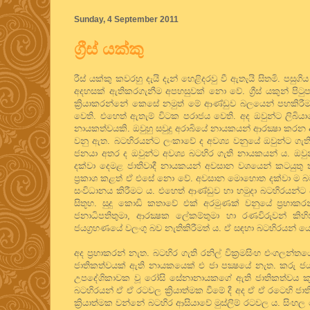
Sunday, 4 September 2011
ග්‍රීස් යක්කු
රීස් යක්කු කවරහු දැයි දැන් හෙළිදරවු වී ඇතැයි සිතමි. පසුගි
අදහසක් ඇතිකරගැනීම අපහසුවක් නො වේ. ග්‍රීස් යකුන් පි
ක්‍රියාකරන්නේ කෙසේ නමුත් මේ ආණ්ඩුව බලයෙන් පහකිරී
වෙති. එහෙත් ඇතැම් විටක පරාජය වෙති. අද ඔවුන්ට ලිබිය
නායකත්වයකි. ඔවුහු සවුදු අරාබියේ නායකයන් ආරක්‍ෂා කරන
වනු ඇත. බටහිරයන්ට ලංකාවේ ද අවශ්‍ය වනුයේ ඔවුන්ට ගැති
ජනයා අතර ද ඔවුන්ට අවශ්‍ය බටහිර ගැති නායකයන් ය. ඔව
දක්වා දෙමළ ජාතිවාදී නායකයන් අවසාන වශයෙන් කටයුතු 
ප්‍රකාශ කළත් ඒ එසේ නො වේ. අවසාන මොහොත දක්වා ම බටහිර
සංවිධානය කිරීමට ය. එහෙත් ආණ්ඩුව හා හමුදා බටහිරයන්ට
සිතූහ. සුදු කොඩි කතාවේ එක් අරමුණක් වනුයේ ප්‍රභාකර
ජනාධිපතිතුමා, ආරක්‍ෂක ලේකම්තුමා හා රණවිරුවන් කිහ
ජයග්‍රහණයේ වලංගු බව නැතිකිරීමත් ය. ඒ සඳහා බටහිරයන් ය
අද ප්‍රභාකරන් නැත. බටහිර ගැති රනිල් වික්‍රමසිංහ එංගලන්
ජාතිකත්වයක් ඇති නායකයෙක් එ ජා පක්‍ෂයේ නැත. කරු ජයසූරිය
උපදේශිකාවක වූ රෝසි සේනානායකගේ ඇති ජාතිකත්වය කුම
බටහිරයන් ඒ ඒ රටවල ක්‍රියාත්මක වීමේ දී අද ඒ ඒ රටෙහි ජාත
ක්‍රියාත්මක වන්නේ බටහිර ආසියාවේ මුස්ලිම් රටවල ය. සි