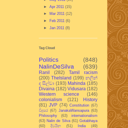
►
Apr 2011
(15)
►
Mar 2011
(12)
►
Feb 2011
(6)
►
Jan 2011
(8)
Tag Cloud
Politics
(848)
NalinDeSilva
(639)
Ranil
(282)
Tamil racism
(200)
TheIsland
(199)
නලින්
ද සිල්වා
(193)
Mahinda
(185)
Divaina
(182)
Vidusara
(182)
Western science
(146)
colonialism
(121)
History
(81)
JVP
(74)
Constitution
(67)
විදුසර
(67)
JanakaWansapura
(63)
Philosophy
(63)
internationalism
(63)
Nalin de Silva
(61)
Gotabhaya
(60)
දිවයින
(51)
India
(49)