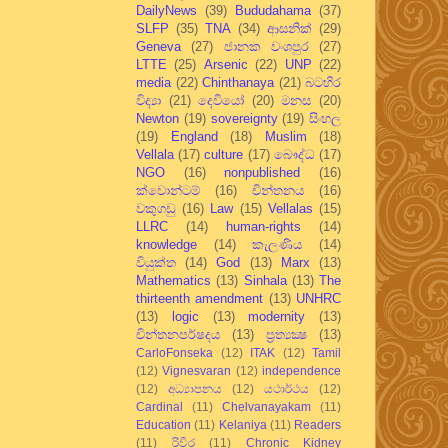
DailyNews
(39)
Bududahama
(37)
SLFP
(35)
TNA
(34)
ආසනික්
(29)
Geneva
(27)
ජානක වංශපුර
(27)
LTTE
(25)
Arsenic
(22)
UNP
(22)
media
(22)
Chinthanaya
(21)
බටහිර
විද්‍යා
(21)
දෙවියෝ
(20)
මනස
(20)
Newton
(19)
sovereignty
(19)
සිංහල
(19)
England
(18)
Muslim
(18)
Vellala
(17)
culture
(17)
බෞද්ධ
(17)
NGO
(16)
nonpublished
(16)
ක්වොන්ටම්
(16)
චින්තනය
(16)
වකුගඩු
(16)
Law
(15)
Vellalas
(15)
LLRC
(14)
human-rights
(14)
knowledge
(14)
කැලණිය
(14)
වියුක්ත
(14)
God
(13)
Marx
(13)
Mathematics
(13)
Sinhala
(13)
The
thirteenth amendment
(13)
UNHRC
(13)
logic
(13)
modernity
(13)
චින්තනපර්ෂදය
(13)
ප්‍රත්‍යක්‍ෂ
(13)
CarloFonseka
(12)
ITAK
(12)
Tamil
(12)
Vignesvaran
(12)
independence
(12)
අධ්‍යාපනය
(12)
යථාර්ථය
(12)
Cardinal
(11)
Chelvanayakam
(11)
Education
(11)
Kelaniya
(11)
Readers
(11)
රිවිර
(11)
Chronic Kidney