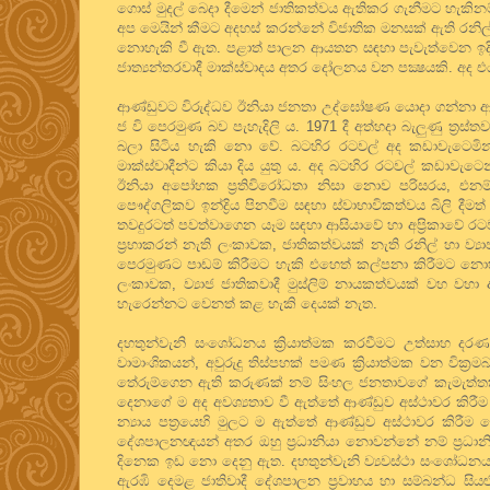
ගොස් මුදල් බෙදා දීමෙන් ජාතිකත්වය ඇතිකර ගැනීමට හැකිනම්
අප මෙයින් කීමට අදහස් කරන්නේ විජාතික මනසක් ඇති රනිල්
නොහැකි වී ඇත. පළාත් පාලන ආයතන සඳහා පැවැත්වෙන ඉදිරි
ජාත්‍යන්තරවාදී මාක්ස්වාදය අතර දෝලනය වන පක්‍ෂයකි. අද
ආණ්ඩුවට විරුද්ධව ඊනියා ජනතා උද්ඝෝෂණ යොදා ගන්නා ආක
ජ වි පෙරමුණ බව පැහැදිලි ය. 1971 දී අත්හදා බැලුණු ත්‍ර
බලා සිටිය හැකි නො වේ. බටහිර රටවල් අද කඩාවැටෙමින
මාක්ස්වාදීන්ට කියා දිය යුතු ය. අද බටහිර රටවල් කඩා
ඊනියා අපෝහක ප්‍රතිවිරෝධතා නිසා නොව පරිසරය, එනම් ස
පෞද්ගලිකව ඉන්ද්‍රිය පිනවීම සඳහා ස්වාභාවිකත්වය බිලි ද
තවදුරටත් පවත්වාගෙන යෑම සඳහා ආසියාවේ හා අප්‍රිකාවේ 
ප්‍රභාකරන් නැති ලංකාවක, ජාතිකත්වයක් නැති රනිල් හා ව්
පෙරමුණට පාඩම් කිරීමට හැකි එහෙත් කල්පනා කිරීමට නොහැ
ලංකාවක, ව්‍යාජ ජාතිකවාදී මුස්ලිම් නායකත්වයක් වහ වහා ඇ
හැරෙන්නට වෙනත් කළ හැකි දෙයක් නැත.
දහතුන්වැනි සංශෝධනය ක්‍රියාත්මක කරවීමට උත්සාහ දරණ බ
වාමාංශිකයන්, අවුරුදු තිස්පහක් පමණ ක්‍රියාත්මක වන වික්‍
තේරුම්ගෙන ඇති කරුණක් නම් සිංහල ජනතාවගේ කැමැත්තක
දෙනාගේ ම අද අවශ්‍යතාව වී ඇත්තේ ආණ්ඩුව අස්ථාවර කිරීම ය. 
න්‍යාය පත්‍රයෙහි මුලට ම ඇත්තේ ආණ්ඩුව අස්ථාවර කිරීම
දේශපාලනඥයන් අතර ඔහු ප්‍රධානියා නොවන්නේ නම් ප්‍රධානි
දිනෙක ඉඩ නො දෙනු ඇත. දහතුන්වැනි ව්‍යවස්ථා සංශෝධනය
ඇරඹි දෙමළ ජාතිවාදී දේශපාලන ප්‍රවාහය හා සම්බන්ධ සියළු