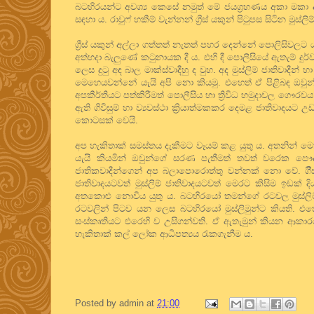
බටහිරයන්ට අවශ්‍ය කෙසේ නමුත් මේ ජයග්‍රහණය අකා මකා දැමී
සඳහා ය. රාවුෆ් හකීම් වැන්නන් ග්‍රීස් යකුන් පිටුපස සිටින මු
ග්‍රීස් යකුන් අල්ලා ගත්තත් නැතත් පහර දෙන්නේ පොලිසිවල
අත්හදා බැලුණේ කටුනායක දී ය. එහි දී පොලීසියේ ඇතැම් දුර්
ලෙස දුටු අඳ බාල මාක්ස්වාදීහු ද වුහ. අද මුස්ලිම් ජාතිවාදීන
මෙහෙයවන්නේ යැයි අපි නො කියමු. එහෙත් ඒ පිළිබඳ ඔවු
අපකීර්තියට පත්කිරීමත් පොලීසිය හා ත්‍රිවිධ හමුදාවල ගෞරව
ඇති ගිවිසුම් හා ව්‍යවස්ථා ක්‍රියාත්මකකර දෙමළ ජාතිවාදයට
කොටසක් වෙයි.
අප හැකිතාක් සමස්තය දැකීමට වෑයම් කළ යුතු ය. අතනින් 
යැයි කියමින් ඔවුන්ගේ සරණ පැතීමත් තවත් වරෙක පෞද
ජාතිකවාදීන්ගෙන් අප බලාපොරොත්තු වන්නක් නො වේ. ගීිස
ජාතිවාදයටවත් මුස්ලිම් ජාතිවාදයටවත් මෙරට කිසිම ඉඩක
අතකොළු නොවිය යුතු ය. බටහිරයෝ තමන්ගේ රටවල මුස්ලිම් කා
රටවලින් පිටව යන ලෙස බටහිරයෝ මුස්ලිමුන්ට කියති. එහෙ
සංස්කෘතියට එරෙහි ව උසිගන්වති. ඒ ඇතැමුන් කියන ආකාරයෙන
හැකිතාක් කල් ලෝක ආධිපත්‍යය රැකගැනීම ය.
Posted by
admin
at
21:00