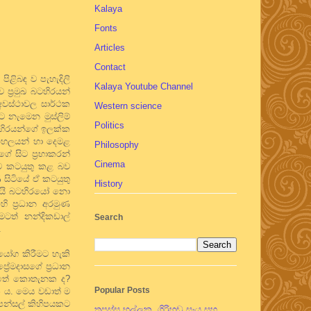
Kalaya
Fonts
Articles
Contact
 පිළිබඳ ව පැහැදිලි
Kalaya Youtube Channel
ප්‍රමුඛ බටහිරයන්
අවස්ථාවල සාර්ථක
Western science
ට නැමෙන මුස්ලිම්
Politics
බටහිරයන්ගේ ඉලක්ක
සිංහලයන් හා දෙමළ
Philosophy
 සිට ප්‍රභාකරන්
Cinema
ුව කටයුතු කළ බව
 සිටියේ ඒ කටයුතු
History
 යැයි බටහිරයෝ නො
ි ප්‍රධාන අරමුණ
මටත් නන්දිකඩාල්
Search
.
භියෝග කිරීමට හැකි
‍රේමදාසගේ ප්‍රධාන
ත්තේ කොතැනක ද?
Popular Posts
කි ය. මෙය වඩාත් ම
 පන්සල් කිහිපයකට
තපස්සු භල්ලුක, ගිරිහඬු සෑය සහ