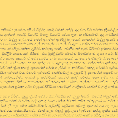
ය සතියේ දැක්මෙන් අපි ඒ පිළිබඳ හෝඩුවාවක් දුනිමු. අද වන විට සමස්ත ක්‍රියාවලිය
ටුපස ඇත්තේ ආණ්ඩු විරෝධී සිංහල විරෝධී දේශපාලන කණ්ඩායමකි. අද ඇමරිකාව 
මට ය. ඔවුහු ලෝකයේ තමන් අකමැති ආණ්ඩු බලයෙන් පහකරති. ඔවුහු ඇතැම් 
ාවේ යම් සාර්ථකත්වයක් ඇති කරගැනීමට හැකි වී ඇත. බටහිරයන්ට අවශ්‍ය තමන්
 අතර ගඩාෆිලා පන්නා දැමීමට කටයුතු කරති. ගඩාෆිගෙන් පසුව සිරියාව ඉරානය 
 මුස්ලිම් නායකයන් පිරිසකි. එය මුස්ලිමුන්ට පමණක් සීමාවන්නක් ද නො වේ. 
ුන්ට අවශ්‍ය ආකාරයට මෙහෙයවිය හැකි නායකයන් ය. පොන්නම්බලම් රාමනාදන්ගේ
කළේ බටහිරයන්ට අවශ්‍ය අන්දමට ය. ඇතැමකු ප්‍රභාකරන් බටහිරයන්ට අකීකර
යන් ක්‍රියා කළේ ප්‍රභාකරන් බේරා ගැනීමට ය. නම්බියාර් එකල මෙරටට පැමිණ
 වඩා ඉක්මන් විය. එතරම් ඉක්මනට නන්දිකඩාල් කලපුවේ දී ප්‍රභාකරන් හසුවේ
න් බේරාගැනීමට අසමත් වූ බටහිරයන් තමන්ට අත්වූ පරාජය මකා දැමීම ය. එහ
ිප දෙනකු ඊනියා ජාත්‍යන්තර අධිකරණයක් ඔස්සේ හැකිනම් දංගෙඩියට යැවී
ොදාගන්නා ප්‍රධාන අවිය වනුයේ බීබීසියේ හතරවැනි නාලිකාව හෙවත් චැනල් ෆෝ ය
තයේ අගමැතිවීමට සුදුසු වුවත් මෙරට ජනාධිපතිකමට නුසුදුස්සෙකි. එහෙත් ඔහුට අ
 මෙන් ම සජිත් ප්‍රේමදාස ද ව්‍යාජ ජාතිකත්වයක් සහිත පුද්ගලයෝ ය. සජිත් ප්
ක් ද? ඇය සමග සම්බන්ධකම් පැවැත්වූ ප්‍රේමදාස පවුලේ අනෙක් අය අද ඇ
ිකත්වය, සංස්කෘතිය සමග ව්‍යාජ ලෙස බැඳුණු පුද්ගලයන් ඉදිරිපත් කරනු දැකිය හැ
ංහල බෞද්ධ සංස්කෘතියක සජිත් රෝසි නටන නෙයියාඩම වටහාගැනීම අසීරු නො වේ.