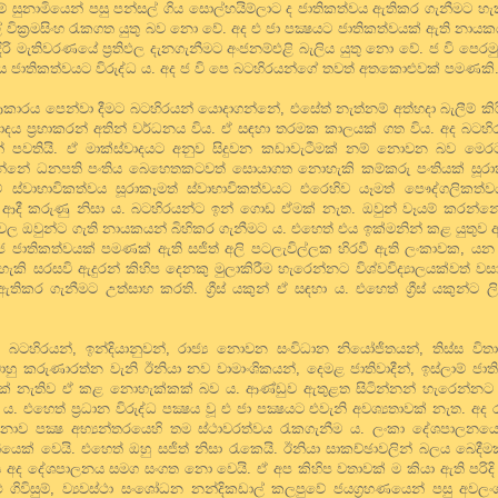
 සුනාමියෙන් පසු පන්සල් ගිය සොල්හයිම්ලාට ද ජාතිකත්වය ඇතිකර ගැනීමට හැකිව
 වික්‍රමසිංහ රැකගත යුතු බව නො වේ. අද එ ජා පක්‍ෂයට ජාතිකත්වයක් ඇති නා
 මැතිවරණයේ ප්‍රතිඵල දැනගැනීමට අංජනම්එළි බැලිය යුතු නො වේ. ජ වි පෙරම
 එය ජාතිකත්වයට විරුද්ධ ය. අද ජ වි පෙ බටහිරයන්ගේ තවත් අතකොළුවක් පමණකි
ාරය පෙන්වා දීමට බටහිරයන් යොදාගන්නේ, එසේත් නැත්නම් අත්හදා බැලීම් ක
ස්තවාදය ප්‍රභාකරන් අතින් වර්ධනය විය. ඒ සඳහා තරමක කාලයක් ගත විය. අද බටහ
් පවතියි. ඒ මාක්ස්වාදයට අනුව සිදුවන කඩාවැටීමක් නම් නොවන බව මෙර
වැටෙන්නේ ධනපති පංතිය බෙහෙතකටවත් සොයාගත නොහැකි කම්කරු පංතියක් සූර
්වාභාවිකත්වය සූරාකෑමත් ස්වාභාවිකත්වයට එරෙහිව යෑමත් පෞද්ගලිකත්වය 
ීමත් ආදී කරුණු නිසා ය. බටහිරයන්ට ඉන් ගොඩ ඒමක් නැත. ඔවුන් වෑයම් කරන්න
රටවල ඔවුන්ට ගැති නායකයන් බිහිකර ගැනීමට ය. එහෙත් එය ඉක්මනින් කළ යුතු
‍යාජ ජාතිකත්වයක් පමණක් ඇති සජිත් අලි පටලැවිල්ලක හිරවී ඇති ලංකාවක, යන
කි සරසවි ඇදුරන් කිහිප දෙනකු මුලාකිරීම හැරෙන්නට විශ්වවිද්‍යාලයක්වත් 
තිකර ගැනීමට උත්සාහ කරති. ග්‍රීස් යකුන් ඒ සඳහා ය. එහෙත් ග්‍රීස් යකුන්ට 
ටහිරයන්, ඉන්දියානුවන්, රාජ්‍ය නොවන සංවිධාන නියෝජිතයන්, තිස්ස විතාර
රමබාහු කරුණාරත්න වැනි ඊනියා නව වාමාංශිකයන්, දෙමළ ජාතිවාදීන්, ඉස්ලාම් ජාත
් නැතිව ඒ කළ නොහැක්කක් බව ය. ආණ්ඩුව ඇතුළත සිටින්නන් හැරෙන්නට එ
එහෙත් ප්‍රධාන විරුද්ධ පක්‍ෂය වූ එ ජා පක්‍ෂයට එවැනි අවශ්‍යතාවක් නැත. අද රන
 නොව පක්‍ෂ අභ්‍යන්තරයෙහි තම ස්ථාවරත්වය රැකගැනීම ය. ලංකා දේශපාලනයෙහි
යෙක් වෙයි. එහෙත් ඔහු සජිත් නිසා රැකෙයි. ඊනියා සාකච්ඡාවලින් බලය බෙදීම
 අද දේශපාලනය සමග සංගත නො වෙයි. ඒ අප කිහිප වතාවක් ම කියා ඇති පරිදි
 ගිවිසුම්, ව්‍යවස්ථා සංශෝධන නන්දිකඩාල් කලපුවේ ජයග්‍රහණයෙන් පසු අවලංග