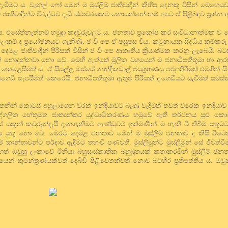
මට ය. චැනල් ෆෝ මෙන් ම මුස්ලිම් ජාතිවාදීන් කිහිප දෙනකු විසින් මෙහෙයවන ග
ස්ලිම් ජාතිවාදීන්ට විරුද්ධව දැඩි ස්ථාවරයකට නොයන්නේ නම් අපට ඒ පිළිබඳව ප්‍රශ්න 
ට ය. එසේත්නැත්නම් හමුදා කඳවුරුවලට ය. ජනතාව ප්‍රකෝප කර සංවිධානාත්මක ව 
වලකම් ද ප්‍රයෝජනයට ගැනිණි. ජ වි පෙ ඒ පසුපස විය. කටුනායක සිද්ධිය කම්කරු
් හා දෙමළ ජාතිවාදීන් පිරිසක් විසින් ජ වි පෙ ආකෘතිය ක්‍රියාත්මක කරනු ලැබෙයි. 
න් නොදන්නවා නො වේ. මෙහි ඇත්තේ මූලික වශයෙන් ම ජනාධිපතිතුමා හා ආර
ය කෙළෙසීමත් ය. ඒ සියල්ල ඔස්සේ නන්දිකඩාල් ජයග්‍රහණය පළුදුකිරීමත් එමගින් ස
 උඩගෙඩි සැපයීමත් කෙරෙයි. ජනාධිපතිතුමා ඇතුළු පිරිසක් දංගෙඩියට යැවීමත් සම
මෙතනින් කොටස් අහුලාගෙන වරක් ඉන්දියාවට බැණ වැදීමත් තවත් වරෙක ඉන්දියා
්ගලික හේතුමත ජාත්‍යන්තර යුද්ධාධිකරණය හමුවේ ඇති තර්ජනය සුළු කොට
් යකුන් කවුරුන්දැයි දැනගැනීමට ආණ්ඩුවට ඉක්මණින් ම හැකි වී තිබීම සතු
් දිය යුතු නො වේ. මෙරට දෙමළ ජනතාව මෙන් ම මුස්ලිම් ජනතාව ද කිසි විට
න්තාවන්ට පර්දාව ඇඳීමට තහංචි පණවති. මුස්ලිමුන්ට මුස්ලිමුන් සේ ජීවත්වී
ත් ඔවුහු ලංකාවේ ඊනියා බහුසංස්කෘතික බහුබූතයක් කතාකරමින් මුස්ලිම් ජන
් කුමන්ත්‍රණයක්වත් දෙබිඩි පිළිවෙතක්වත් නොව බටහිර ප්‍රතිපත්තිය ය. ඔවු