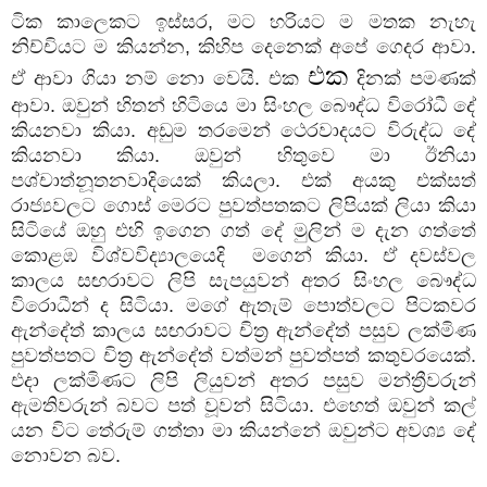
ටික කාලෙකට ඉස්සර, මට හරියට ම මතක නැහැ
නිච්චියට ම කියන්න, කිහිප දෙනෙක් අපේ ගෙදර ආවා.
එක
ඒ ආවා ගියා නම් නො වෙයි. එක
දිනක් පමණක්
ආවා. ඔවුන් හිතන් හිටියෙ මා සිංහල බෞද්ධ විරෝධී දේ
කියනවා කියා. අඩුම තරමෙන් ථෙරවාදයට විරුද්ධ දේ
කියනවා කියා. ඔවුන් හිතුවෙ මා ඊනියා
පශ්චාත්නූතනවාදියෙක් කියලා. එක් අයකු එක්සත්
රාජ්‍යවලට ගොස් මෙරට පුවත්පතකට ලිපියක් ලියා කියා
සිටියේ ඔහු එහි ඉගෙන ගත් දේ මුලින් ම දැන ගත්තේ
කොළඹ විශ්වවිද්‍යාලයෙදි මගෙන් කියා. ඒ දවස්වල
කාලය සඟරාවට ලිපි සැපයුවන් අතර සිංහල බෞද්ධ
විරොධීන් ද සිටියා. මගේ ඇතැම් පොත්වලට පිටකවර
ඇන්දේත් කාලය සඟරාවට චිත්‍ර ඇන්දේත් පසුව ලක්මිණ
පුවත්පතට චිත්‍ර ඇන්දේත් වත්මන් පුවත්පත් කතුවරයෙක්.
එදා ලක්මිණට ලිපි ලියුවන් අතර පසුව මන්ත්‍රීවරුන්
ඇමතිවරුන් බවට පත් වූවන් සිටියා. එහෙත් ඔවුන් කල්
යන විට තේරුම් ගත්තා මා කියන්නේ ඔවුන්ට අවශ්‍ය දේ
නොවන බව.