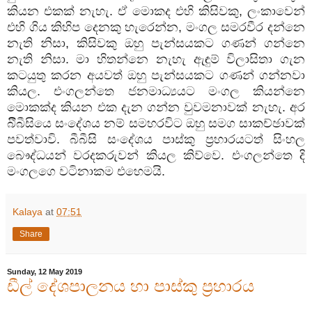
කියන එකක් නැහැ. ඒ මොකද එහි කිසිවකු, ලංකාවෙන්
එහි ගිය කිහිප දෙනකු හැරෙන්න, මංගල සමරවීර දන්නෙ
නැති නිසා, කිසිවකු ඔහු පැන්සයකට ගණන් ගන්නෙ
නැති නිසා. මා හිතන්නෙ නැහැ ඇඳුම් විලාසිතා ගැන
කටයුතු කරන අයවත් ඔහු පැන්සයකට ගණන් ගන්නවා
කියල. එංගලන්තෙ ජනමාධ්‍යයට මංගල කියන්නෙ
මොකක්ද කියන එක දැන ගන්න වුවමනාවක් නැහැ. අර
බීීබීසියෙ සංදේශය නම් සමහරවිට ඔහු සමග සාකච්ඡාවක්
පවත්වාවි. බීබීසි සංදේශය පාස්කු ප්‍රහාරයටත් සිංහල
බෞද්ධයන් වරදකරුවන් කියල කිව්වෙ. එංගලන්තෙ දි
මංගලගෙ වටිනාකම එහෙමයි.
Kalaya
at
07:51
Share
Sunday, 12 May 2019
ඩීල් දේශපාලනය හා පාස්කු ප්‍රහාරය