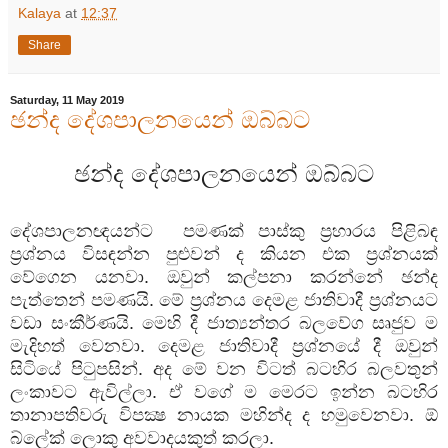
Kalaya
at
12:37
Share
Saturday, 11 May 2019
ඡන්ද දේශපාලනයෙන් ඔබ්බට
ඡන්ද දේශපාලනයෙන් ඔබ්බට
දේශපාලනඥයන්ට පමණක් පාස්කු ප්‍රහාරය පිළිබඳ
ප්‍රශ්නය විසඳන්න පුළුවන් ද කියන එක ප්‍රශ්නයක්
වේගෙන යනවා. ඔවුන් කල්පනා කරන්නේ ඡන්ද
පැත්තෙන් පමණයි. මේ ප්‍රශ්නය දෙමළ ජාතිවාදී ප්‍රශ්නයට
වඩා සංකීර්ණයි. මෙහි දී ජාත්‍යන්තර බලවේග සෘජුව ම
මැදිහත් වෙනවා. දෙමළ ජාතිවාදී ප්‍රශ්නයේ දී ඔවුන්
සිටියේ පිටුපසින්. අද මේ වන විටත් බටහිර බලවතුන්
ලංකාවට ඇවිල්ලා. ඒ වගේ ම මෙරට ඉන්න බටහිර
තානාපතිවරු විපක්‍ෂ නායක මහින්ද ද හමුවෙනවා. ඕ
බ්ලේක් ලොකු අවවාදයකුත් කරලා.