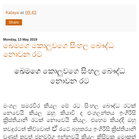
Kalaya
at
09:43
Share
Monday, 13 May 2019
ඛෙමගෙ කොලුවගෙ සිංහල බෞද්ධ
නොවන රට
කොලුවගෙ සිංහල බෞද්ධ
ඛෙමගෙ
නොවන රට
මංගල සමරවීර කියල මේ රට සිංහල බෞද්ධ රටක්
නෙවෙයි කියල ඔහු කියාවි ද එංගලන්තය ඉංගිරිසි
ක්‍රිස්තියානි රටක් නොවෙයි කියල. එහෙම කියද්දි ඔහු
ඒ
තවදුරටත් කිව්වොත්
රටේ බහුතරය ඉංගිරිසි ක්‍රිස්තියානි
වුණත් තවත් ජනවර්ග ඉන්නවයි කියල කිසිවකු මොකුත්