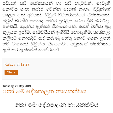
පඬියන් පඬි පෝතකයන් හා පඬි නැට්ටන්. දෙවැනි
කොටස ගැන කරදර වෙන්න දෙයක් නැහැ. ඔවුන්ගේ
කාලය දැන් අවසන්. ඔවුන් බටහිරයන්ගේ ඒජන්තයන්.
ඔවුන් බටහිර මතවාද මෙරට ප්‍රචලිත කරන ඩ්‍රීම් ස්ටාර්ලා
පමණයි. ඔවුන්ට ඇත්තේ හීනමානයක්. තමන් ඊනියා අඩු
කුලයක ඉපදීම, දෙමව්පියන් ඉංගිරිසි නොදැනීම, තාත්තලා
කලිසම නොඇඳීම ආදී කරුණු හේතු කොට ගෙන උපන්
හීම මානයක් ඔවුන්ට තියෙනවා. ඔවුන්ගේ හීනමානය
ඇති කර ඇත්තේත් බටහිරයන්.
Kalaya
at
12:27
Share
Tuesday, 21 May 2019
කෝ මේ දේශපාලන නායකත්වය
කෝ මේ දේශපාලන නායකත්වය