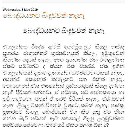
Wednesday, 8 May 2019
බෞද්ධයනට බිංදුවවත් නැහැ
බෞද්ධයනට බිංදුවවත් නැහැ
එංගලන්තෙ විදේශ ඇමති මෛත්‍රිපාලට කියල පාස්කු
ප්‍රහාරය ජාත්‍යන්තර ත්‍රස්තවාදයක් කියල. අමුතුවෙන්
කියන්න දෙයක් නැහැ. අපට දැනගන්න ඕන එංගලන්තෙ
ඒකට සම්බන්ධ ද කියන එක විතරයි. ඒක ඉතින්
එංගලන්තෙන් දැනට දැනගන්න හම්බවෙන එකක් නැහැ.
අසාන්ජ් කෙනෙක් කාලෙකට එන එකක් නැහැ.
කොහොමත් ඒක ජාත්‍යන්තර ත්‍රස්තවාදයක් කියල දන්නෙ
නැති පිරිසක් ඉන්නවා. ඒ පඬියො, පඬි පෝතකයො හා
පඬි නැට්ටො. ඔවුන් ඒ තරම් පිරිසක් නැහැ. ඒත් ඔවුන්
ගැන ලියල ටිකක් විනෝද වුණාට කමක් නැහැ. පාස්කු
ප්‍රහාරයට සිංහල බෞද්ධයන් වග කිව යුතු බව කියා
ගන්න බැරි පඬියන් ඇටි කෙහෙල් ගිලපු උගුඩුවන්ගෙ
තත්වයට පත්වෙලා. කාට හරී ඒකට මූලාශ්‍ර ඕන ද?