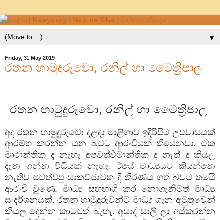
▼
Friday, 31 May 2019
රතන හාමුදුරුවො, රනිල් හා මෛත්‍රිපාල
රතන හාමුදුරුවො, රනිල් හා මෛත්‍රිපාල
අද රතන හාමුදුරුවො දළදා මාළිගාව ඉදිරිපිට උපවාසයක්
ආරම්භ කරන්න යන බවට ආරංචියක් තියෙනවා. ඒක
මාරාන්තික ද නැහැ අපවත්වීමාන්තික ද නැත් ද කියල
දැන ගන්න විධියක් නැහැ. ඊයේ මාධ්‍යයට කියන්නෙ
නැතිව පවත්වපු සාකච්ඡාවක දි තීරණය ගත් බවට තමයි
ආරංචි වුණෙ. මාධ්‍ය සහභාගි කර නොගැනීමත් මාධ්‍ය
සංදර්ශනයක්. රතන හාමුදුරුවන්ට මාධ්‍ය ගැන අමුතුවෙන්
කියල දෙන්න කාටවත් බැහැ. අසාද් සාලි ලා අස්කරන්න