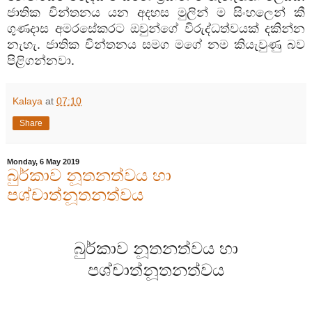
ජාතික චින්තනය යන අදහස මුලින් ම සිංහලෙන් කී
ගුණදාස අමරසේකරට ඔවුන්ගේ විරුද්ධත්වයක් දකින්න
නැහැ. ජාතික චින්තනය සමග මගේ නම කියැවුණු බව
පිළිගන්නවා.
Kalaya
at
07:10
Share
Monday, 6 May 2019
බුර්කාව නූතනත්වය හා
පශ්චාත්නූතනත්වය
බුර්කාව නූතනත්වය හා
පශ්චාත්නූතනත්වය