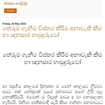
Kalaya
at
05:56
Share
Friday, 24 May 2019
තේරුම් ගැනීම විස්තර කිරීම අනාවැකි කීම
හා ඥානසාර හාමුදුරුවෝ
තේරුම් ගැනීම විස්තර කිරීම අනාවැකි කීම
හා ඥානසාර හාමුදුරුවෝ
මා පසුගිය කාලයේ දිනපතා ම මෙන් කාලයට ලිව්වා.
එයට එක් හේතුවක් වූයේ ජනමාධ්‍ය මගේ ලිපි පළ
නොකිරීමයි. එමෙන් ම විද්‍යුත් මාධ්‍ය ද මා නොසලකා
හැරීමයි. ඊනියා ජාතිකවාදී යැයි කියා ගන්නා ජනමාධ්‍යට