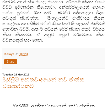
එකටත් අද ජාතිය කියල කියනවා. රේසිසම් කියන එකට
විවිධ අර්ථකථන තියෙනවා. අන්තර්ජාලයෙන් හොයා
ගන්න පුළුවන්. ඕන නම් බටහිර දේශපාලන විද්‍යා
පඩංගුත් කියවන්න. සිංහලයන්ට ජාතිවාදය කියන
සංකල්පය නොතිබීම මගින් කියන්නේ සිංහලයන් ජාතිවාදී
නොවන බවයි. ඇතැම් පඬියන් රේස් කියන එකට වර්ගය
කියා කියනවා. ඒ අනුව ඔවුන් වර්ගවාදය කියා
වචනයකුත් හදා ගෙන.
Kalaya
at
10:23
Share
Tuesday, 28 May 2019
මුස්ලිම් අන්තවාදයෙන් නව ජාතික
ව්‍යාපාරයකට
මුස්ලිම් අන්තවාදයෙන් නව ජාතික