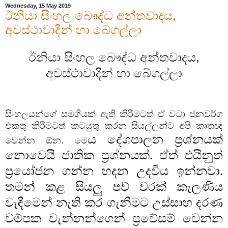
Wednesday, 15 May 2019
ඊනියා සිංහල බෞද්ධ අන්තවාදය,
අවස්ථාවාදීන් හා බේගල්ලා
ඊනියා සිංහල බෞද්ධ අන්තවාදය,
අවස්ථාවාදීන් හා බේගල්ලා
සිංහලයන්ගේ සමගියක් ඇති කිරීමටත් ඒ වටා ජනවර්ග
එකතු කිරීමටත් කටයුතු කරන සියල්ලන්ට අපි කෘතඥ
ය දේශපාලන ප්‍රශ්නයක්
වෙන්න ඕන. මෙ
නොවෙයි ජාතික ප්‍රශ්නයක්. ඒත් එයිනුත්
ප්‍රයෝජන ගන්න හදන උදවිය ඉන්නවා.
තමන් කළ සියලු පව් වරක් කැලණිය
වැඳීමෙන් නැති කර ගැනීමට උස්සාහ දරණ
චම්පක වැන්නන්ගෙන් ප්‍රවේසම් වෙන්න