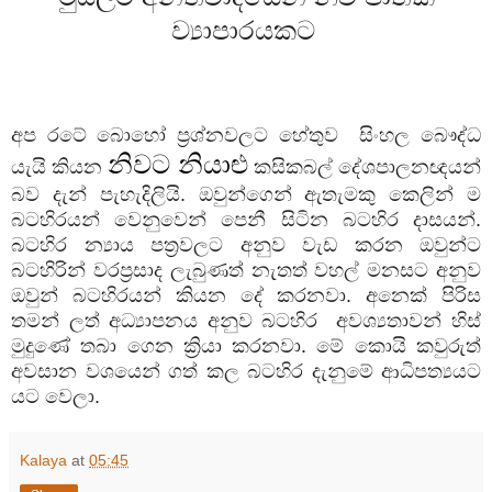
ව්‍යාපාරයකට
අප රටේ බොහෝ ප්‍රශ්නවලට හේතුව සිංහල බෞද්ධ
නිවට නියාළු
යැයි කියන
කසිකබල් දේශපාලනඥයන්
බව දැන් පැහැදිලියි. ඔවුන්ගෙන් ඇතැමකු කෙලින් ම
බටහිරයන් වෙනුවෙන් පෙනී සිටින බටහිර දාසයන්.
බටහිර න්‍යාය පත්‍රවලට අනුව වැඩ කරන ඔවුන්ට
බටහිරින් වරප්‍රසාද ලැබුණත් නැතත් වහල් මනසට අනුව
ඔවුන් බටහිරයන් කියන දේ කරනවා. අනෙක් පිරිස
තමන් ලත් අධ්‍යාපනය අනුව බටහිර අවශ්‍යතාවන් හිස්
මුදුණේ තබා ගෙන ක්‍රියා කරනවා. මේ කොයි කවුරුත්
අවසාන වශයෙන් ගත් කල බටහිර දැනුමේ ආධිපත්‍යයට
යට වෙලා.
Kalaya
at
05:45