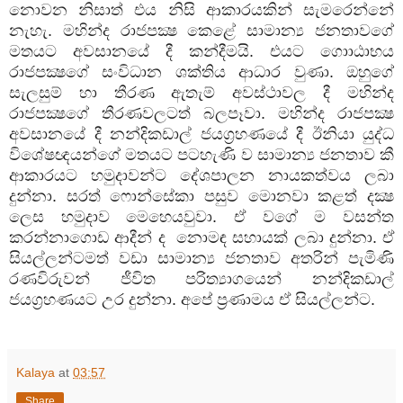
නොවන නිසාත් එය නිසි ආකාරයකින් සැමරෙන්නේ
නැහැ. මහින්ද රාජපක්‍ෂ කෙළේ සාමාන්‍ය ජනතාවගේ
මතයට අවසානයේ දී කන්දීමයි. එයට ගොාඨාභය
රාජපක්‍ෂගේ සංවිධාන ශක්තිය ආධාර වුණා. ඔහුගේ
සැලසුම් හා තීරණ ඇතැම් අවස්ථාවල දී මහින්ද
රාජපක්‍ෂගේ තීරණවලටත් බලපෑවා. මහින්ද රාජපක්‍ෂ
අවසානයේ දී නන්දිකඩාල් ජයග්‍රහණයේ දී ඊනියා යුද්ධ
විශේෂඥයන්ගේ මතයට පටහැණි ව සාමාන්‍ය ජනතාව කී
ආකාරයට හමුදාවන්ට දේශපාලන නායකත්වය ලබා
දුන්නා. සරත් ෆොන්සේකා පසුව මොනවා කළත් දක්‍ෂ
ලෙස හමුදාව මෙහෙයවුවා. ඒ වගේ ම වසන්ත
කරන්නාගොඩ ආදීන් ද නොමඳ සහායක් ලබා දුන්නා. ඒ
සියල්ලන්ටමත් වඩා සාමාන්‍ය ජනතාව අතරින් පැමිණි
රණවිරුවන් ජීවිත පරිත්‍යාගයෙන් නන්දිකඩාල්
ජයග්‍රහණයට උර දුන්නා. අපේ ප්‍රණාමය ඒ සියල්ලන්ට.
Kalaya
at
03:57
Share