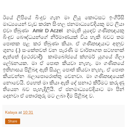
ඊයේ ලිපියේ බිංදුව ගැන මා ලියූ කොටසට ඉංගිරිසි
මාධ්‍යයෙන් වැඩ කර
න
සිංහල ජනමාධ්‍යවේදියකු මට ලියා
එවා තිබුණා
Amir D Aczel
නමැති යුදෙව් ගණිතඥයකු
බිංදුව බෞද්ධයන්ගේ නිර්මාණයක් විය හැකි බවට තම
පොතක පළ කර තිබුණා කියා. ඒ ගණිතඥයාට අනුව
ශුන්‍ය (.) සංකේතවත් වන පැරණි ම වාර්තාගත සටහනක්
ඇත්තේ (ථෙරවාදී) කාම්බෝජයේ ක්හමර් යුගයේ ශිලා
ලේඛනයක. මා ඒ පොත කියවා නැහැ. මා ගණිතයේ
ඉතිහාසය පිළිබඳ ඇති සියලු පොත් කියවා නැහැ. ඒ පොත
කියවන්න බලාපොරොත්තු වෙනවා. මා ගණිතඥයෙක්
නොවෙයි. එහෙත් මා කියා ඇති දේ සනාථ කිරීමට කරුණු
තියෙන බව පැහැදිලියි. ඒ ජනමාධ්‍යවේදියාට මා පින්
දෙනවා ඒ තොරතුරු මට ලබා දීම පිළිබඳ ව.
Kalaya
at
10:31
Share