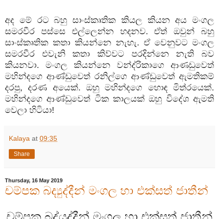
අද
මේ
රට
බහු
සාංස්කෘතික
කියල
කියන
අය
මංගල
සමරවීර
පස්සෙ
එල්ලෙන්න
හදනව
.
ඒත්
ඔවුන්
බහු
සාංස්කෘතික
කතා
කියන්නෙ
නැහැ
.
ඒ
වෙනුවට
මංගල
සමරවීර
එවැනි
කතා
කිව්වට
පරදින්නෙ
නැති
බව
කියනවා
.
මංගල
කියන්නෙ
වන්ද්
රිකාගෙ
ආණඩුවෙත්
මහින්දගෙ
ආණ්ඩුවෙත්
රනිල්ගෙ
ආණ්ඩුවෙත්
ඇමතිකම්
දරපු
,
දරණ
අයෙක්
.
ඔහු
මහින්දගෙ
හොඳ
මිත්
රයෙක්
.
මහින්දගෙ
ආණ්ඩුවෙත්
ටික
කාලයක්
ඔහු
විදේශ
ඇමති
වෙලා
හිටියා
!
Kalaya
at
09:35
Share
Thursday, 16 May 2019
චම්පක බද්‍යුද්දීන් මංගල හා එක්සත් ජාතීන්
චම්පක
බද්
යුද්දීන්
මංගල
හා
එක්සත්
ජාතීන්