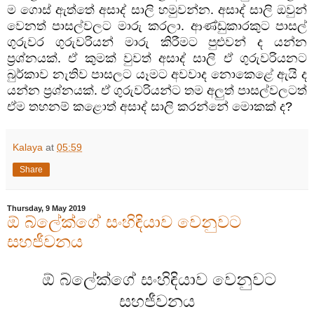
ම ගොස් ඇත්තේ අසාද් සාලි හමුවන්න. අසාද් සාලි ඔවුන්
වෙනත් පාසල්වලට මාරු කරලා. ආණ්ඩුකාරකුට පාසල්
ගුරුවර ගුරුවරියන් මාරු කිරීමට පුළුවන් ද යන්න
ප්‍රශ්නයක්. ඒ කුමක් වුවත් අසාද් සාලි ඒ ගුරුවරියනට
බුර්කාව නැතිව පාසලට යෑමට අවවාද නොකෙළේ ඇයි ද
යන්න ප්‍රශ්නයක්. ඒ ගුරුවරියන්ට තම අලුත් පාසල්වලටත්
ඒම තහනම් කළොත් අසාද් සාලි කරන්නේ මොකක් ද
?
Kalaya
at
05:59
Share
Thursday, 9 May 2019
ඕ බ්ලේක්ගේ සංහිඳියාව වෙනුවට
සහජීවනය
ඕ බ්ලේක්ගේ සංහිඳියාව වෙනුවට
සහජීවනය