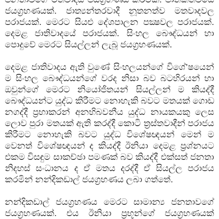
ජයග්‍රහණයක්. ජාත්‍යන්තරවාදී නූතනත්ව මතවාදවල
පරාජයක්. මෙරට සියළු දේශපාලන පක්‍ෂවල පරාජයක්.
දෙමළ ජාතිවාදයේ පරාජයක්. සිංහල බෞද්ධයන් හා
පොදුවේ මෙරට සියල්ලන් ලැබූ ජයග්‍රහණයක්.
දෙමළ ජාතිවාදය ඇති වුණේ සිංහලයන්ගේ විශේ’ෂයෙන්
ම සිංහල බෞද්ධයන්ගේ වරද නිසා බව බටහිරයන් හා
ඔවුන්ගේ මෙරට නියෝජිතයන් සියල්ලන් ම කියද්දී
බෞද්ධයන්ට යුද්ධ කිරීමට නොහැකි බවට මතයක් ගොඩ
නගද්දී ප්‍රභාකරන් අනභිබවනීය යුද්ධ නායකයකු ලෙස
ලොව පුරා මතයක් ඇති කරද්දී කොටි ත්‍රස්තවාදීන් පරාජය
කිරීමට නොහැකි බවට යුද්ධ විශේෂඥයන් මෙන් ම
වෙනත් විශේෂඥයන් ද කියද්දී ඊනියා දෙමළ ප්‍රශ්නයට
එකම විසඳුම සාකච්ඡා පමණක් බව කියද්දී එක්සත් ජනතා
නිදහස් සංධානය ද ඒ මතය දරද්දී ඒ සියල්ල පරාජය
කරමින් නන්දිකඩාල් ජයග්‍රහණය ලබා ගත්තේ.
නන්දිකඩාල් ජයග්‍රහණය මෙරට සාමාන්‍ය ජනතාවගේ
ජයග්‍රහණයක්. එය ඊනියා ප්‍රභූන්ගේ ජයග්‍රහණයක්