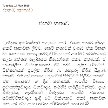
Tuesday, 14 May 2019
එකම කතාව
එකම කතාව
ගුණදාස අමරසේකර කලකට පෙර එකම කතාව කියල
කෙටි කතාවක් ලිව්ව. කෙටි කතාවක් වුණට ඒක ටිකක්
දිග කතාවක්. පහළොස්වැනි සියවසේ අග සිට සමස්තයක්
ලෙස ගත්තම ලෝකයෙ තියෙන්නෙ එකම කතාවක්. ඒ
කතෝලික චින්තනයෙන් මිදී නව ලෝක රටාවක්,
චින්තනයක් ප්‍රචලිත කිරීම හා තහවුරු කිරීම පිළිබඳ
කතාව. එහි ආධිපත්‍යය ලොවෙහි පිහිටුවීම පිළිබඳ කතාව.
ඒක බොහෝ ම දිග කතාවක්. බටහිර විද්‍යාව,
ප්‍රජාතන්ත්‍රවාදය, ධනවාදය, ඉංගිරිසි පාර්ලිමේන්තුව, ප්‍රංශ
විප්ලවය, ඇමරිකන් විප්ලවය, බටහිර දර්ශනය,
යටත්විජිතවාදය ආදී මේ ඔක්කොම එකම කතාවක
කොටස්. ඒව වෙන වෙන පරිච්ඡෙදත් නො වෙයි.