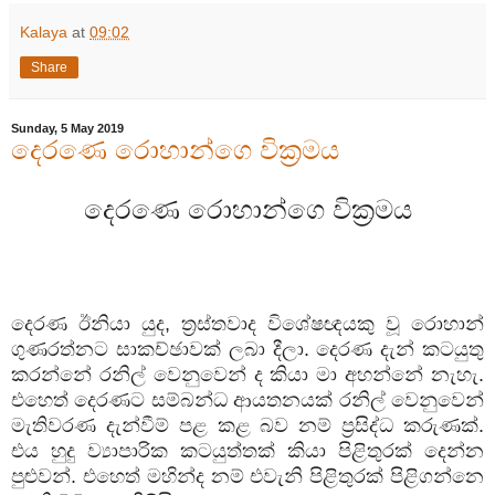
Kalaya
at
09:02
Share
Sunday, 5 May 2019
දෙරණෙ රොහාන්ගෙ වික්‍රමය
දෙරණෙ රොහාන්ගෙ වික්‍රමය
දෙරණ ඊනියා යුද, ත්‍රස්තවාද විශේෂඥයකු වූ රොහාන්
ගුණරත්නට සාකච්ඡාවක් ලබා දීලා. දෙරණ දැන් කටයුතු
කරන්නේ රනිල් වෙනුවෙන් ද කියා මා අහන්නේ නැහැ.
එහෙත් දෙරණට සම්බන්ධ ආයතනයක් රනිල් වෙනුවෙන්
මැතිවරණ දැන්වීම් පළ කළ බව නම් ප්‍රසිද්ධ කරුණක්.
එය හුදු ව්‍යාපාරික කටයුත්තක් කියා පිළිතුරක් දෙන්න
පුළුවන්. එහෙත් මහින්ද නම් එවැනි පිළිතුරක් පිළිගන්නෙ