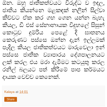
ඕන. ඔහු ජාතිකත්වයට විරුද්ධ ව ඉඳල,
ජාතිය කියන්නෙ මළකඳක් නලින් සිල්වා
කිව්වට ඒක කර ගහ ගෙන යන්න බැහැ
කියල, ඩී එස් සේනානායක විදුහලේ සිසුන්
කොටුව දුම්රිය පෙළේ දි ඝාතනය
කෙරුණට පස්සෙ ඔන්න දැන් ඉල්ලමක්
පෑදිල කියල ජාතිකත්වයට මාරුවෙලා ඉන්
පස්සෙ ජාතික ව්‍යාපාරය දේශපාලනයට
ලක් කරල එය මරා දැමීමට කටයුතු කරල
රනිල් බලයට පත් කිරීමේ පාප කර්මයට
දායක වෙච්ච කෙනෙක්.
Kalaya
at
14:01
Share