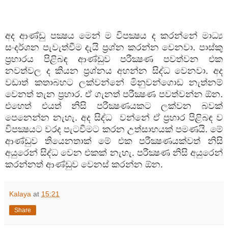
අද ආණ්ඩු පක්‍ෂය මෙන් ම විපක්‍ෂය ද කරන්නේ මාධ්‍ය
සංදර්ශන පැවැත්වීම දැයි ප්‍රශ්න කරන්න වෙනවා. පාස්කු
ප්‍රහාරය පිළිබඳ ආණ්ඩුව පරීක්‍ෂණ පවත්වන එක
නවත්වල ද කියන ප්‍රශ්නය අහන්න සිද්ධ වෙනවා. අද
වඩාත් කතාබහට ලක්වන්නේ මිනුවන්ගොඩ නැත්නම්
වෙනත් තැන ප්‍රහාර. ඒ ගැනත් පරීක්‍ෂණ පවත්වන්න ඕන.
එහෙත් එයත් නිසි පරීක්‍ෂණයකට ලක්වන බවක්
පෙනෙන්න නැහැ. අද සිද්ධ වන්නේ ඒ ප්‍රහාර පිළිබඳ ව
විපක්‍ෂයට වරද පැටවීමට කරන උත්සාහයක් පමණයි. මේ
ආණ්ඩුව තියෙනතාක් මේ එක පරීක්‍ෂණයක්වත් නිසි
අයුරෙන් සිද්ධ වෙන එකක් නැහැ. පරීක්‍ෂණ නිසි අයුරෙන්
කරන්නත් ආණ්ඩුව වෙනස් කරන්න ඕන.
Kalaya
at
15:21
Share