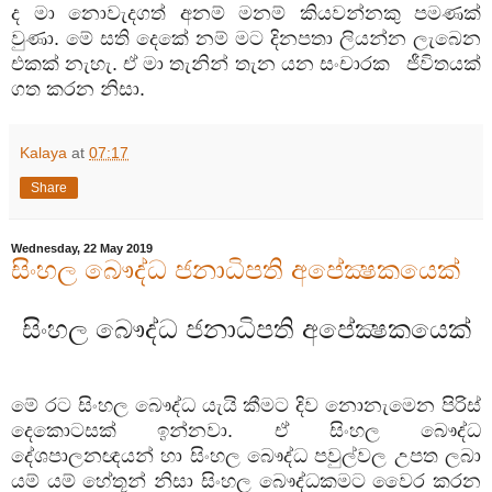
ද මා නොවැදගත් අනම් මනම් කියවන්නකු පමණක්
වුණා. මේ සති දෙකේ නම් මට දිනපතා ලියන්න ලැබෙන
එකක් නැහැ. ඒ මා තැනින් තැන යන සංචාරක ජීවිතයක්
ගත කරන නිසා.
Kalaya
at
07:17
Share
Wednesday, 22 May 2019
සිංහල බෞද්ධ ජනාධිපති අපේක්‍ෂකයෙක්
සිංහල බෞද්ධ ජනාධිපති අපේක්‍ෂකයෙක්
මේ රට සිංහල බෞද්ධ යැයි කීමට දිව නොනැමෙන පිරිස්
දෙකොටසක් ඉන්නවා. ඒ සිංහල බෞද්ධ
දේශපාලනඥයන් හා සිංහල බෞද්ධ පවුල්වල උපත ලබා
යම් යම් හේතූන් නිසා සිංහල බෞද්ධකමට වෛර කරන