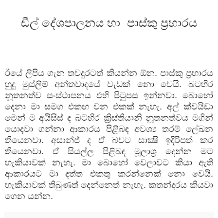
ඩීල් දේශපාලනය හා පාස්කු ප්‍රහාරය
ඊයේ ලිපිය ගැන තවදුරටත් කියන්න ඕන. පාස්කු ප්‍රහාරය
හුදු මුස්ලිම් අන්තවාදයේ වැඩක් නො වෙයි. බටහිර
නූතනත්ව සංස්ථාපනය එහි පිටුපස ඉන්නවා. බොහෝ
දෙනා මා සමග එකඟ වන එකක් නැහැ. අල් ක්වයිඩා
මෙන් ම අයිසිස් ද බටහිර ක්‍රිස්තියානි නූතනත්වය මගින්
යොදවා ගන්නා ආකාරය පිළිබඳ අවශ්‍ය තරම් ලේඛන
තියෙනවා. අසාන්ජ් ද ඒ බවට සාක්‍ෂි ඉදිරිපත් කර
තියෙනවා. ඒ සියල්ල පිළිබඳ මූලාශ්‍ර දෙන්න මට
හැකියාවක් නැහැ. මා බොහෝ වෙලාවට කියා ඇති
ආකාරයට මා දත්ත එකතු කරන්නෙක් නො වෙයි.
හැකියාවක් තිබුණත් දෙන්නෙත් නැහැ. කතන්දරය කියවා
ගෙන යන්න.