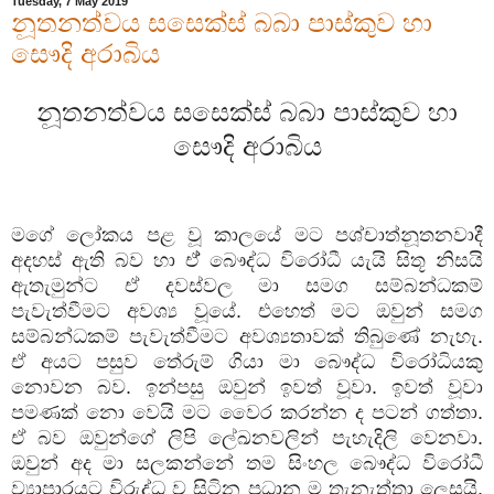
Tuesday, 7 May 2019
නූතනත්වය සසෙක්ස් බබා පාස්කුව හා
සෞදි අරාබිය
නූතනත්වය සසෙක්ස් බබා පාස්කුව හා
සෞදි අරාබිය
මගේ ලෝකය පළ වූ කාලයේ මට පශ්චාත්නූතනවාදී
අදහස් ඇති බව හා ඒ් බෞද්ධ විරෝධී යැයි සිතූ නිසයි
ඇතැමුන්ට ඒ දවස්වල මා සමග සම්බන්ධකම්
පැවැත්වීමට අවශ්‍ය වූයේ. එහෙත් මට ඔවුන් සමග
සම්බන්ධකම් පැවැත්වීමට අවශ්‍යතාවක් තිබුණේ නැහැ.
ඒ අයට පසුව තේරුම් ගියා මා බෞද්ධ විරෝධියකු
නොවන බව. ඉන්පසු ඔවුන් ඉවත් වූවා. ඉවත් වූවා
පමණක් නො වෙයි මට වෛර කරන්න ද පටන් ගත්තා.
ඒ බව ඔවුන්ගේ ලිපි ලේඛනවලින් පැහැදිලි වෙනවා.
ඔවුන් අද මා සලකන්නේ තම සිංහල බෞද්ධ විරෝධී
ව්‍යාපාරයට විරුද්ධ ව සිටින ප්‍රධාන ම තැනැත්තා ලෙසයි.