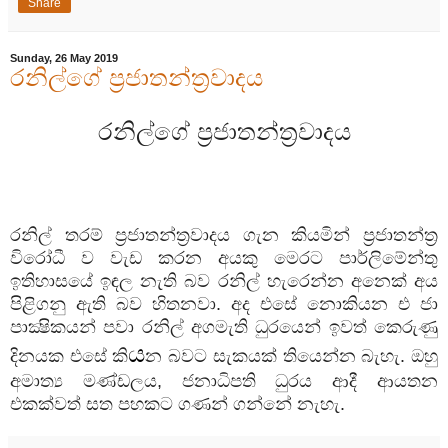
Share
Sunday, 26 May 2019
රනිල්ගේ ප්‍රජාතන්ත්‍රවාදය
රනිල්ගේ ප්‍රජාතන්ත්‍රවාදය
රනිල් තරම් ප්‍රජාතන්ත්‍රවාදය ගැන කියමින් ප්‍රජාතන්ත්‍ර
විරෝධී ව වැඩ කරන අයකු මෙරට පාර්ලිමේන්තු
ඉතිහාසයේ ඉඳල නැති බව රනිල් හැරෙන්න අනෙක් අය
පිළිගනු ඇති බව හිතනවා. අද එසේ නොකියන එ ජා
පාක්‍ෂිකයන් පවා රනිල් අගමැති ධුරයෙන් ඉවත් කෙරුණු
ය
දිනයක එසේ කි
න බවට සැකයක් තියෙන්න බැහැ. ඔහු
අමාත්‍ය මණ්ඩලය, ජනාධිපති ධුරය ආදී ආයතන
එකක්වත් සත පහකට ගණන් ගන්නේ නැහැ.