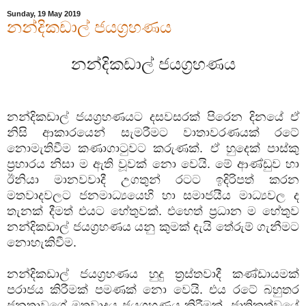
Sunday, 19 May 2019
නන්දිකඩාල් ජයග්‍රහණය
නන්දිකඩාල් ජයග්‍රහණය
නන්දිකඩාල් ජයග්‍රහණයට දසවසරක් පිරෙන දිනයේ ඒ
නිසි ආකාරයෙන් සැමරීමට වාතාවරණයක් රටේ
නොමැතිවීම කණාගාටුවට කරුණක්. ඒ හුදෙක් පාස්කු
ප්‍රහාරය නිසා ම ඇති වූවක් නො වෙයි. මේ ආණ්ඩුව හා
ඊනියා මානවවාදී උගතුන් රටට ඉදිරිපත් කරන
මතවාදවලට ජනමාධ්‍යයෙහි හා සමාජයීය මාධ්‍යවල ද
තැනක් දීමත් එයට හේතුවක්. එහෙත් ප්‍රධාන ම හේතුව
නන්දිකඩාල් ජයග්‍රහණය යනු කුමක් දැයි තේරුම් ගැනීමට
නොහැකිවීම.
නන්දිකඩාල් ජයග්‍රහණය හුදු ත්‍රස්තවාදී කණ්ඩායමක්
පරාජය කිරීමක් පමණක් නො වෙයි. එය රටේ බහුතර
ජනතාවගේ මතවාදය ජයග්‍රහණය කිරීමක්. ජාතිකත්වයේ