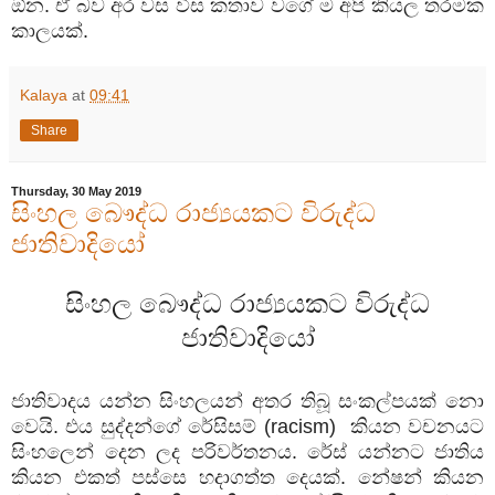
ඕන. ඒ බව අර වස විස කතාව වගේ ම අපි කියල තරමක
කාලයක්.
Kalaya
at
09:41
Share
Thursday, 30 May 2019
සිංහල බෞද්ධ රාජ්‍යයකට විරුද්ධ
ජාතිවාදියෝ
සිංහල බෞද්ධ රාජ්‍යයකට විරුද්ධ
ජාතිවාදියෝ
ජාතිවාදය යන්න සිංහලයන් අතර තිබූ සංකල්පයක් නො
වෙයි. එය සුද්දන්ගේ රේසිසම් (racism) කියන වචනයට
සිංහලෙන් දෙන ලද පරිවර්තනය. රේස් යන්නට ජාතිය
කියන එකත් පස්සෙ හදාගත්ත දෙයක්. නේෂන් කියන