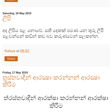
Saturday, 18 May 2019
ලිපි
අද ලිපිය පළ නොවේ. සති දෙකක් පමණ යන තුරු ලිපි
පළවන්නේ කඩින් කඩ බව කරුණවෙන් සලකන්න.
Kalaya
at
08:52
Share
Friday, 17 May 2019
ත්‍රස්තවාදීන් ආරක්‍ෂා කරන්නන් ආරක්‍ෂා
කිරීම
ත්
රස්තවාදීන්
ආරක්
ෂා
කරන්නන්
ආරක්
ෂා
කිරීම