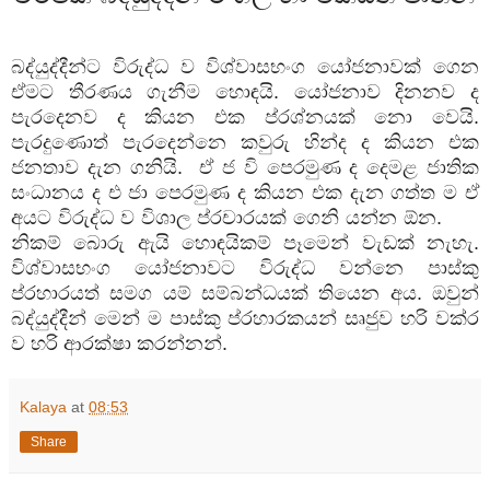
බද්
යුද්දීන්ට
විරුද්ධ
ව
විශ්වාසභංග
යෝජනාවක්
ගෙන
ඒමට
තීරණය
ගැනීම
හොඳයි
.
යෝජනාව
දිනනව
ද
පැරදෙනව
ද
කියන
එක
ප්
රශ්නයක්
නො
වෙයි
.
පැරදුණොත්
පැරදෙන්නෙ
කවුරු
හින්ද
ද
කියන
එක
ජනතාව
දැන
ගනියි
.
ඒ
ජ
වි
පෙරමුණ
ද
දෙමළ
ජාතික
සංධානය
ද
එ
ජා
පෙරමුණ
ද
කියන
එක
දැන
ගත්ත
ම
ඒ
අයට
විරුද්ධ
ව
විශාල
ප්
රචාරයක්
ගෙනි
යන්න
ඕන
.
නිකම්
බොරු
ඇයි
හොඳයිකම්
පෑමෙන්
වැඩක්
නැහැ
.
විශ්වාසභංග
යෝජනාවට
විරුද්ධ
වන්නෙ
පාස්කු
ප්
රහාරයත්
සමග
යම්
සම්බන්ධයක්
තියෙන
අය
.
ඔවුන්
බද්
යුද්දීන්
මෙන්
ම
පාස්කු
ප්
රහාරකයන්
සෘජුව
හරි
වක්
ර
ව
හරි
ආරක්
ෂා
කරන්නන්
.
Kalaya
at
08:53
Share