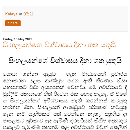
Kalaya
at
07:21
Share
Friday, 10 May 2019
සිංහලයන්ගේ විශ්වාසය දිනා ගත යුතුයි
සිංහලයන්ගේ විශ්වාසය දිනා ගත යුතුයි
සොයා ගන්නා ආයුධ
ගැන මාධ්‍යයෙන් ප්‍රචාරය
නොකරන ලෙස ආණ්ඩුව ගෙන ඇති තීරණය නිසා
යහපතකට වඩා අයහපතක් වෙනවා. මේ අවස්ථාවේ දී
මුස්ලිම් ජනයාගේ හිත් රිදවන එක හොඳ නැහැ. ඒ වගේ
ම සිංහලයන්ගේ අවිශ්වාසය නැති කරන්නත් කටයුතු
කරන්න ඕන. සිංහලයන් ආණ්ඩුවේ පරීක්‍ෂණ කටයුතු
ගැන නම් සෑහීමකට පත් වෙන්නෙ නැහැ. පහුගිය දා
පාසලකට බුර්කාව ඇඳ පැමිණි ගුරවරියන් කිහිප දෙනකුට
පාසලට පැමිණීම තහනම් කළ අවස්ථාවේ ඔවුන් කෙලින්