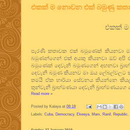
එකක් ම නොවන එක් බමුණු කතා
එකක් ම
පැරණි කතාවක එක් බමුණෙක් කියනවා ම
බමුණන්ගෙන් එක් අයකු කියනවා ඔව් අපි
බමුණෙක් දෙවැනි බමුණගෙන් අහනවා බ්‍ර
දෙවැනි බමුණ කියනව මා ඔය ලේබල්වලට ක
තමයි ඒක භාර්යා සේවනය කියන්නෙ කිය
තුන්වැනි බ්‍රාහ්මණයා දෙවැනි බ්‍රාහ්මණයගෙ
Read more »
Posted by
Kalaya
at
08:18
Labels:
Cuba
,
Democracy
,
Ekeeya
,
Marx
,
Ranil
,
Republic
,
Sunday, 27 January 2019