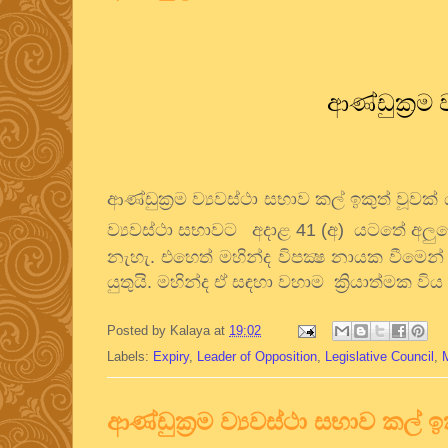
ආණ්ඩුක්‍රම 
ආණ්ඩුක්‍රම ව්‍යවස්ථා සභාව කල් ඉකුත් වූවක
ව්‍යවස්ථා සභාවට අදාළ 41 (අ) යටතේ අලුත
නැහැ. එහෙත් මහින්ද විපක්‍ෂ නායක වීමෙන්
යුතුයි. මහින්ද ඒ සඳහා වහාම ක්‍රියාත්මක විය ය
Posted by
Kalaya
at
19:02
Labels:
Expiry
,
Leader of Opposition
,
Legislative Council
,
ආණ්ඩුක්‍රම ව්‍යවස්ථා සභාව කල් ඉ