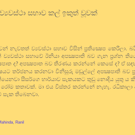
 ව්‍යවස්ථා සභාව කල් ඉකුත් වූවක්
් නැවතත් ව්‍යවස්ථා සභාව විසින් ප්‍රතික්‍ෂෙප කෙරිලා. බයි
 ව්‍යවස්ථා සභාවේ ඊනියා අපක්‍ෂපාති බව ගැන ප්‍රශ්න ති
ෂපාත ද
අපක්‍ෂපාත බව තීරණය කරන්නේ කෙසේ ද
ඒ සඳහ
?
?
ක්‍ෂයට තර්ජනය කරනවා විනිසුරු මඬුල්ලේ අපක්‍ෂපාති බව ප
තියෙනවා සීසර්ගෙ භාර්යාව සැකයකට තුඩු නොදිය යුතු ය ක
ෝම කතාවක්. මා එය විස්තර කරන්නේ නැහැ. රධිකාලා
් සැක තිබෙනවා.
Mahinda
,
Ranil