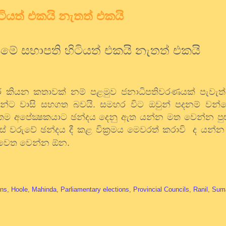
ියත් එකයි නැතත් එකයි
ේ සභාපති හිටියත් එකයි නැතත් එකයි
ර කියන කතාවක් නම් පළමුව ජනාධිපතිවරණයක් පැවැත්ව
්ට වාසි සහගත බවයි. සමහර විට ඔවුන් පදනම් වන්න
 අපේක්‍ෂකයාට ඡන්දය දෙනු ඇත යන්න මත වෙන්න පුළ
වරුවේ ඡන්දය දී කළ වික්‍රමය මෙවරත් කරාවි
ද යන්න 
පිළිවෙත වෙන්න ඕන.
ons
,
Hoole
,
Mahinda
,
Parliamentary elections
,
Provincial Councils
,
Ranil
,
Suma