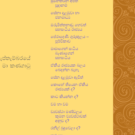
සුමන්තිරන් අපිත්
සූදානම්
සේනා දළඹුවා හා
ජනමාධ්‍ය
ඔරුමිත්තනාඩු හෙවත්
සහසංධීය රාජ්‍යය
පේරාදෙණි ගුරුකුලය –
පූර්විකාව
මාමාගෙන් සංධීය
බෑණාගෙන්
සැප්තැම්බරයේ
සහසංධීය
ැන මා කණගාටු
ඒකීය රාජ්‍යයක බලය
බෙදන්න බැහැ
සේන දළඹුවා ඇවිත්
කොහේ තියෙන ඒකීය
රාජ්‍යයක් ද?
කාට කියන්න ද?
වම හා වම
ව්‍යවස්ථා මණ්ඩලය
කුමන ව්‍යවස්ථාවක්
අනුව ද?
රනිල් බුදුවෙලා ද?