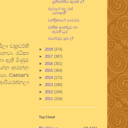
ප්‍රතිපත්තිය කුමක් ද?
බල්ලෝ බලු මස්
නොකති
චන්ද්‍රිකාගේ වෛරය
ජාතික ආණ්ඩුව හා
ඇමති ධුර
ජනේරුව සුබ ද?
ලා චක්‍රවර්ති
►
2018
(374)
යෙනවා. රධිකා
►
2017
(387)
ා ඇති මිණුම්
►
2016
(351)
්‍රශ්න කරන්න
►
2015
(364)
ියා.
Caesar's
►
2014
(171)
 ආරියරත්නලා
►
2013
(190)
►
2012
(194)
►
2011
(154)
Tag Cloud