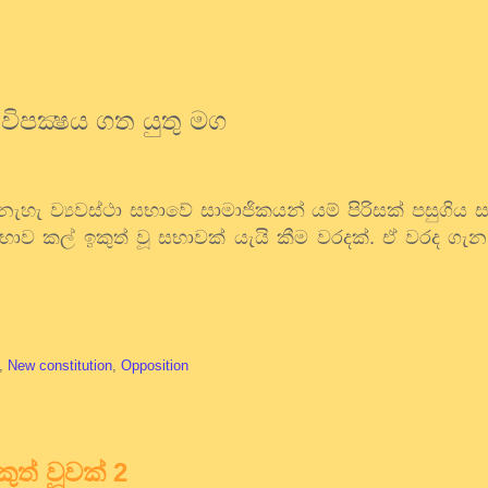
විපක්‍ෂය ගත යුතු මග
ැහැ ව්‍යවස්ථා සභාවේ සාමාජිකයන් යම් පිරිසක් පසුගිය 
සභාව කල් ඉකුත් වූ සභාවක් යැයි කීම වරදක්. ඒ වරද ග
,
New constitution
,
Opposition
ුත් වූවක් 2