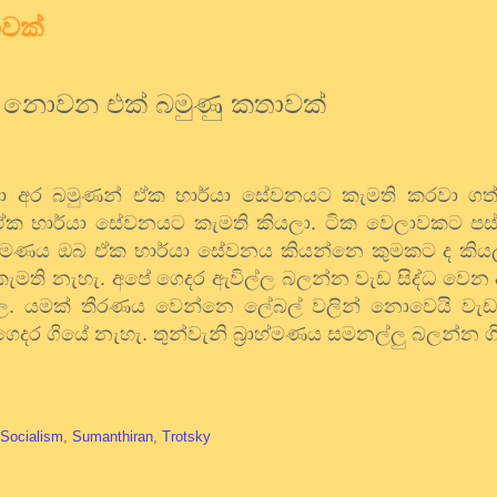
වක්
 නොවන එක් බමුණු කතාවක්
ා අර බමුණන් ඒක භාර්යා සේවනයට කැමති කරවා ගත්
 ඒක භාර්යා සේවනයට කැමති කියලා. ටික වෙලාවකට පස්
ාහ්මණය ඔබ ඒක භාර්යා සේවනය කියන්නෙ කුමකට ද කිය
ැමති නැහැ. අපේ ගෙදර ඇවිල්ල බලන්න වැඩ සිද්ධ වෙ
ල. යමක් තීරණය වෙන්නෙ ලේබල් වලින් නොවෙයි වැඩව
 ගෙදර ගියේ නැහැ. තුන්වැනි බ්‍රාහ්මණය සමනල්ලු බලන්න ග
Socialism
,
Sumanthiran
,
Trotsky