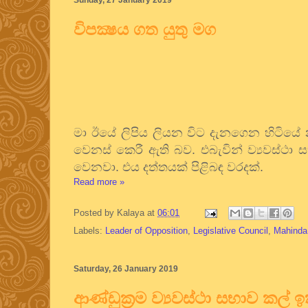
විපක්‍ෂය ගත යුතු මග
මා ඊයේ ලිපිය ලියන විට දැනගෙන හිටියේ න
වෙනස් කෙරී ඇති බව. එබැවින් ව්‍යවස්ථා 
වෙනවා. එය දත්තයක් පිළිබඳ වරදක්.
Read more »
Posted by
Kalaya
at
06:01
Labels:
Leader of Opposition
,
Legislative Council
,
Mahinda
Saturday, 26 January 2019
ආණ්ඩුක්‍රම ව්‍යවස්ථා සභාව කල් ඉක