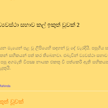
ව්‍යවස්ථා සභාව කල් ඉකුත් වූවක් 2
් යන මැයෙන් පළ වූ ලිපියෙහි සඳහන් වූ දේ වැරදියි. පසුගිය
ෙන් සභිකයන් පත් කර තිබෙනවා. එබැවින් ව්‍යවස්ථා සභාව
 පසු අගමැති විපක්‍ෂ නායක එකතු වී පත්කෙරී ඇති සභිකය
ුතුයි.
Mahinda
කුත් වූවක්