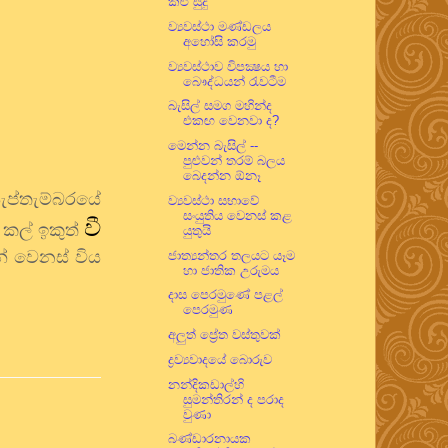
කළු සුදු
ව්‍යවස්ථා මණ්ඩලය
අහෝසි කරමු
ව්‍යවස්ථාව විපක්‍ෂය හා
බෞද්ධයන් රැවටීම
බැසිල් සමග මහින්ද
එකඟ වෙනවා ද?
මෙන්න බැසිල් --
පුළුවන් තරම් බලය
බෙදන්න ඕනෑ
 සැප්තැම්බරයේ
ව්‍යවස්ථා සභාවේ
සංයුතිය වෙනස් කළ
වී
 කල් ඉකුත්
යුතුයි
න් වෙනස් විය
ජාත්‍යන්තර තලයට යෑම
හා ජාතික උරුමය
දාස පෙරමුණේ පළල්
පෙරමුණ
අලුත් ප්‍රේත වස්තුවක්
ද්‍රව්‍යවාදයේ බොරුව
නන්දිකඩාල්හි
සුමන්තිරන් ද පරාද
වුණා
බණ්ඩාරනායක