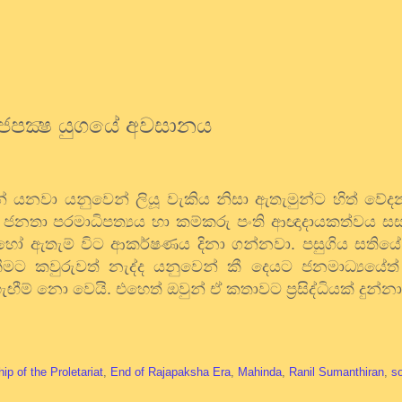
ජපක්‍ෂ යුගයේ අවසානය
න් යනවා යනුවෙන් ලියූ වැකිය නිසා ඇතැමුන්ට හිත් වේද
 ජනතා පරමාධිපත්‍යය හා කම්කරු පංති ආඥාදායකත්වය සස
හෝ ඇතැම් විට ආකර්ෂණය දිනා ගන්නවා. පසුගිය සතියේ 
ට කවුරුවත් නැද්ද යනුවෙන් කී දෙයට ජනමාධ්‍යයේත් ප්‍ර
ඟීම් නො වෙයි. එහෙත් ඔවුන් ඒ කතාවට ප්‍රසිද්ධියක් දුන්නා
hip of the Proletariat
,
End of Rajapaksha Era
,
Mahinda
,
Ranil Sumanthiran
,
s