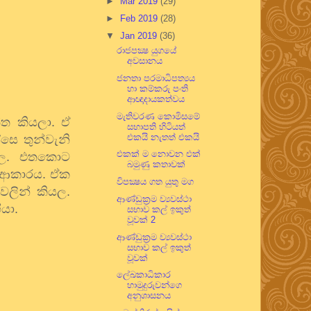
►
Mar 2019
(29)
►
Feb 2019
(28)
▼
Jan 2019
(36)
රාජපක්‍ෂ යුගයේ
අවසානය
ජනතා පරමාධිපත්‍යය
හා කම්කරු පංති
ආඥාදායකත්වය
මැතිවරණ කොමිසමේ
ත කියලා. ඒ
සභාපති හිටියත්
එකයි නැතත් එකයි
සෙ තුන්වැනි
එකක් ම නොවන එක්
ල.
එතකොට
බමුණු කතාවක්
න ආකාරය. ඒක
විපක්‍ෂය ගත යුතු මග
ලින් කියල.
ආණ්ඩුක්‍රම ව්‍යවස්ථා
ියා.
සභාව කල් ඉකුත්
වූවක් 2
ආණ්ඩුක්‍රම ව්‍යවස්ථා
සභාව කල් ඉකුත්
වූවක්
ලේඛකාධිකාර
හාමුදුරුවන්ගෙ
අනුශාසනය