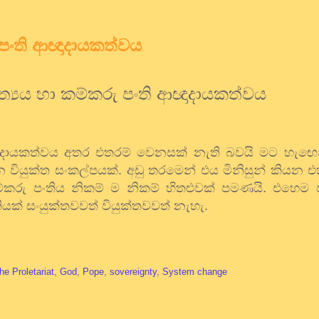
 පංති ආඥාදායකත්වය
්‍යය හා කම්කරු පංති ආඥාදායකත්වය
ඥාදායකත්වය අතර එතරම් වෙනසක් නැති බවයි මට හැඟ
වියුක්ත සංකල්පයක්. අඩු තරමෙන් එය මිනිසුන් කියන 
ම්කරු පංතිය නිකම් ම නිකම් හිතළුවක් පමණයි. එහෙම 
යක් සංයුක්තවවත් වියුක්තවවත් නැහැ.
he Proletariat
,
God
,
Pope
,
sovereignty
,
System change