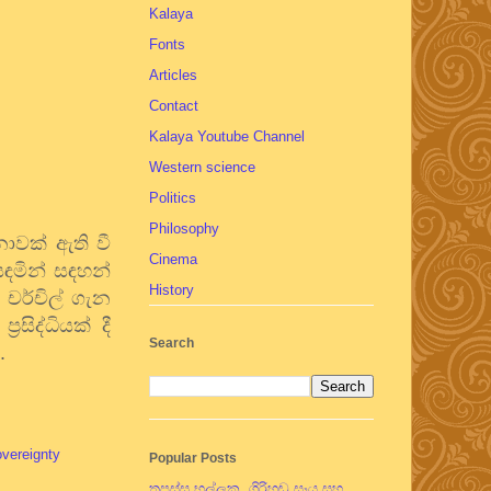
Kalaya
Fonts
Articles
Contact
Kalaya Youtube Channel
Western science
Politics
Philosophy
නාවක් ඇති වී
Cinema
ඳමින් සඳහන්
History
චර්චිල් ගැන
සිද්ධියක් දී
Search
.
overeignty
Popular Posts
තපස්සු භල්ලුක, ගිරිහඬු සෑය සහ