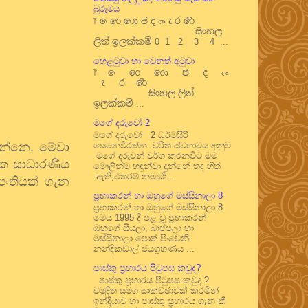
බුරුමය
෦ ෧ ෨ ෩ ෪ ෫ ෬ ෭ ෮ ෯
සිංහල
ලිත් ඉලක්කම් 0 1 2 3 4 ...
හෙළටුවා හා වෙනත් අටුවා
෦ ෧ ෨ ෩ ෪ ෫ ෬
෭ ෮ ෯
සිංහල ලිත්
ඉලක්කම් ...
මගේ දරුවෝ 2
මගේ දරුවෝ 2 ධර්මසිරි
සෙනෙවිරත්න චරිත ස්වභාවය අනුව
ෙන්නෙ. මේවා
මගේ දරුවන් වර්ග කරනවිට මම
එක සාධාරණීය
මොලින්ම හඳුන්වා දුන්නේ තද හිත්
ඇති,එතරම් නම්‍යශී...
පංතියක් ගැන
ප්‍රභාකරන් හා ඔහුගේ මස්සිනාලා 8
ප්‍රභාකරන් හා ඔහුගේ මස්සිනාලා 8
මෙය 1995 දී පළ වූ ප්‍රභාකරන්
ඔහුගේ සීයලා, බාප්පලා හා
මස්සිනාලා පොත් පිංචෙනි.
නන්දිකඩාල් ජයග්‍රහණය ...
පාස්කු ප්‍රහාරය පිටුපස කවුද?
පාස්කු ප්‍රහාරය පිටුපස කවුද ?
චමුදිත සමග සාකච්ඡාවක් කරමින්
ඉන්දියාව හා පාස්කු ප්‍රහාරය ගැන කී