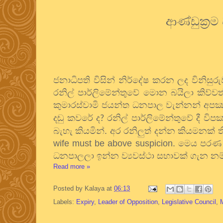
ආණ්ඩුක්‍රම
ජනාධිපති විසින් නිර්දේෂ කරන ලද විනිසුරුවන
රනිල් පාර්ලිමේන්තුවේ මොන බයිලා කිව්වත්
කුමාරස්වාමි ජයන්ත ධනපාල වැන්නන් අපක්‍
දඬු කවරේ ද
රනිල් පාර්ලිමේන්තුවේ දී විප
?
බැහැ කියමින්. අර රනිලුත් දන්න කියමනක් 
wife must be above suspicion.
මෙය පරණ ර
ධනපාලලා ඉන්න ව්‍යවස්ථා සභාවක් ගැන නම
Read more »
Posted by
Kalaya
at
06:13
Labels:
Expiry
,
Leader of Opposition
,
Legislative Council
,