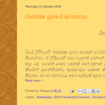
Thursday, 31 January 2019
රාජපක්‍ෂ යුගයේ අවසානය
රා
ඊයේ ලිපියෙහි රාජපක්‍ෂ යුගය අවසන් වෙමි
තිබෙනවා. ඒ ලිපියෙහි වඩා වැදගත් වන්නේ
කළ දේ. එහෙත් වාක්‍ය දෙකක් හෝ තුනක් 
කියමින් සුමන්තිරන්ට කුණුහරුප දෙකක් කීම
තිබුණා. මා හා ජනමාධ්‍ය අතර ඇත්තේ සුහද හැ
Read more »
Posted by
Kalaya
at
06:15
Labels:
.Maithripala
,
2019 Presidential Elections
,
Dictators