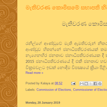
මැතිවරණ කොමිසමේ සභාපති හිට
මැතිවරණ කොමිසම
රනිල්ගේ ආණ්ඩුවේ මැති ඇමතිවරුන් නිත
ආණ්ඩුව හිතන්නේ ජනාධිපතිවරණයක් තමන
නැගෙනහිර ජනතාව ජනාධිපතිවරණයක දී තම
ජනාධිපතිවරණයේ දී එකී ජනතාව හවස් 
2015
වික්‍රමවලට ඉඩක් නොදීම විපක්‍ෂයේ ක්‍රියා 
Read more »
Posted by
Kalaya
at
08:52
Labels:
Commission of Elections
,
Commissioner of Electi
Monday, 28 January 2019