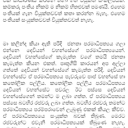
එක සාධාරණීය කරමින් තනා ගත් වියුක්ත සංකල්පයක්.
කම්කරු පංතිය නිකම් ම නිකම් හිතළුවක් පමණයි. එහෙම
පංතියක් ගැන වියුක්තවවත් කතා කරන්න බැහැ. එහෙම
පංතියක් සංයුක්තවවත් වියුක්තවවත් නැහැ.
මා කලින්ද කියා ඇති පරිදි
ජනතා පරමාධිපත්‍යය ගලා
එන්නෙ දෙවියන් වහන්සේගේ පරමාධිපත්‍යයෙන්.
දෙවියන් වහන්සේගේ කැමැත්ත වගේ තමයි ජනතා
කැමැත්ත කියන එකත්. පෘතුගීසි කාරයන් අප අල්ලා
ගත්තේ දෙවියන් වහන්සේගේ කැමැත්ත පරිදි. දෙවියන්
වහන්සේට ඒ පරමාධිපත්‍යය පැවරුවෙ පාප් වහන්සේ හා
කතෝලික පල්ලිය. කතෝලික පල්ලිය පරමාධිපත්‍යය
දෙවියන් වහන්සේට පවරල ඊට පස්සෙ දෙවියන්
වහන්සේගෙන් තමන්ට ම ලබා ගත්ත. ඒ පරමාධිපත්‍යය
පස්සෙ බටහිර රජවරු ලබා ගත්ත. බටහිර රජවරු තමන්ට
පරමාධිපත්‍යය පරම්පරාවෙන් ලැබුණු එකක් කියල කිව්ව.
ඒ පරමාධිපත්‍යයෙ සංයුක්ත බවක් තිබුණ. මෙරට
රජවරුන්ට එවැනි පරමාධිපත්‍යයක් තිබුණෙ නැහැ.