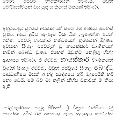
මෙරට රජවරු භාරකාරයන් පමණයි. ඔවුන්
බෝධිසත්වයන් විය යුතු ය කියාත් මතයක් තිබුණා.
අනුරාධපුර යුගයෙ අවසානයත් සමග මේ තත්වය වෙනස්
වුණා. අපට ද්‍රවිඩ බලපෑම් ටික ටික ලැබෙන්න පටන්
ගත්ත. රජවරු භාරකාර තත්වයෙන් ක්‍රමයෙන් මිදුණා.
අවසාන සිංහල රජවරුන් වූ නායක්කාර් වාංශිකයන්
නමින් බෞද්ධ වුණා. එහෙත් ඔවුන්ට තෙළිඟු හින්දු
නායක්කාර්
ආභාසය තිබුණා. ඒ රජවරු
වාංශිකයන්
බෞද්ධ
වුණත් සිංහල රජවරු. ඔවුන් රජවූයේ සිංහල
රාජධානියෙ මිසක් ආන්ද්‍ර ප්‍රදේශයෙ හරි මදුරෙයිහි හරි
නො වෙයි. මේ බව මා කලින් කිහිප වතාවක් ම කියා
ඇති.
වෙල්ලෝරයෙ කවුද පිරිසක් ශ්‍රී වික්‍රම රාජසිංහ රජු
තමන්ගෙ ද්‍රවිඩ රජ කෙනකු ලෙස සලකලා සමරන්න