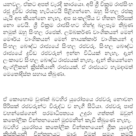
යනවලු. ඒකට අපත් වැරදි කාරයො. අපි ශ්‍රී වික්‍රම රාජසිංහ
රජු ද්‍රවිඩ රජකු හැටියටයි පිළිගන්නෙ. ඔහු සිංහල රජකු
යැයි අප කියන්නෙ නැහැ. අප සංකල්පීය ව හිතන පිරිසක්
නො වෙයි. ශ්‍රී වික්‍රම රාජසිංහට හින්දු බලපෑම තිබුණ
නමුත් ඔහු සිංහල රජෙක්. ලම්බකර්ණ වාංශිකයන් මෙන්
මෞර්ය වාංශිකයන් මෙන් නායක්කාර් වාංශිකයන් ද
සිංහල බෞද්ධ රාජ්‍යයේ සිංහල රජවරු. සිංහල බෞද්ධ
රාජ්‍යයේ ද්‍රවිඩ රජවරුන් ඉන්න විධියක් නැහැ. දැන්
ලංකාවෙ සිංහල බෞද්ධ රාජ්‍යයක් නැහැ. දැන් තියෙන්නෙ
ඇංග්ලිකන් ක්‍රිස්තියානි රාජ්‍යයක්. ඒ රාජ්‍යයට හැමදාමත්
මෙතෝදිස්ත සහාය තිබුණා.
ඒ කොහොම වුණත් බටහිර යුරෝපයෙ රජවරු නොවන
පිරිසක් රජවරුන්ට විරුද්ධ ව නැගී සිටියා. රජවරු පාප්
වහන්සේගෙන් පරමාධිපත්‍යය උදුරා ගත්තත් ඔවුන්
කතෝලික චින්තනයෙන් මුළුමනින් කැඩී තිබුණෙ නැහැ.
බටහිර යුරෝපය කතෝලික චින්තනයෙන් ග්‍රීක යුදෙව්
ක්‍රිස්තියානි චින්තනයට මාරු වීමත් සමග තමයි