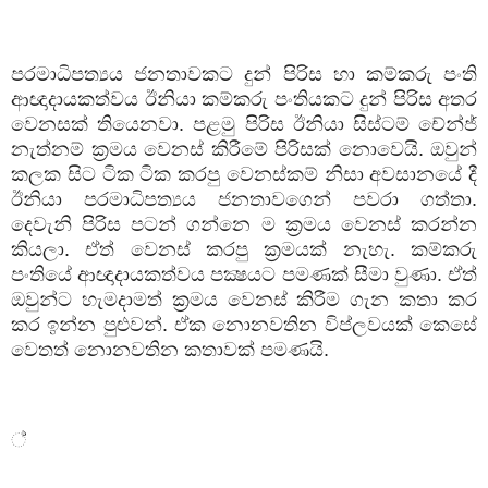
පරමාධිපත්‍යය ජනතාවකට දුන් පිරිස හා කම්කරු පංති
ආඥාදායකත්වය ඊනියා කම්කරු පංතියකට දුන් පිරිස අතර
වෙනසක් තියෙනවා. පළමු පිරිස ඊනියා සිස්ටම් චේන්ජ්
නැත්නම් ක්‍රමය වෙනස් කිරීමේ පිරිසක් නොවෙයි. ඔවුන්
කලක සිට ටික ටික කරපු වෙනස්කම් නිසා අවසානයේ දී
ඊනියා පරමාධිපත්‍යය ජනතාවගෙන් පවරා ගත්තා.
දෙවැනි පිරිස පටන් ගන්නෙ ම ක්‍රමය වෙනස් කරන්න
කියලා. ඒත් වෙනස් කරපු ක්‍රමයක් නැහැ. කම්කරු
පංතියේ ආඥාදායකත්වය පක්‍ෂයට පමණක් සීමා වුණා. ඒත්
ඔවුන්ට හැමදාමත් ක්‍රමය වෙනස් කිරීම ගැන කතා කර
කර ඉන්න පුළුවන්. ඒක නොනවතින විප්ලවයක් කෙසේ
වෙතත් නොනවතින කතාවක් පමණයි.
්