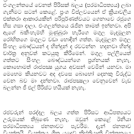
එංගලන්තයේ වෙනත් පිරිසක් බලය (පරමාධිපත්‍යය) ලබා
ගැනීමට සටන් කෙළේ. ප්‍රංශ විප්ලවයෙන් ඒ ක්‍රියාවලිය
එක්තරා ආකාරයකින් පරිපූර්ණත්වයට ගෙනාවෙ රජුගෙ
හිස ගසා දාලා. එංගලන්තයෙ රැජින තාමත් ඉන්නවා. අපි
ඇගේ බකිංහැම්හි මුණුබුරා හැරීගෙ මගුල මැදමූලන
රෝහිතගෙ මගුලට වඩා හොඳින් ගත්ත. මැදමූලන මගුල
සිංහල බෞද්ධයන් ද හින්දූන් ද රවටන්න
හදනවා හින්දු
චාර්ත්‍ර අනුවත් කටයුතු කිරීමෙන්. මගුල පල්ලියෙත්
ගත්තට සිංහල බෞද්ධයන්ගෙ ප්‍රශ්නයක් නැහැ.
කොහොමත් රාජපක්‍ෂ යුගය අවසන් වෙමින් යනවා. මා
මෙහෙම කියනවට අද දවසෙ බොහෝ දෙනකු විරුද්ධ
වෙන බව මා දන්නවා. රාජපක්‍ෂලා වෙනුවෙන් වැඩ
බලන්න ජී එල් පීරිස්ට හයියක් නැහැ.
රජවරුන් පරද්දල බලය ගත්ත පිරිසට ආධිපත්‍යයට
උරුමයක් තිබුණෙ නැහැ. ඔවුන් කෙළේ ඊනියා
පරමාධිපත්‍යය ජනතාවට පැවරීම. දැන් ජනතාව
වියුක්තයි. වියුක්තය ග්‍රීක යුදෙව් ක්‍රිස්තියානි චින්තනයෙ