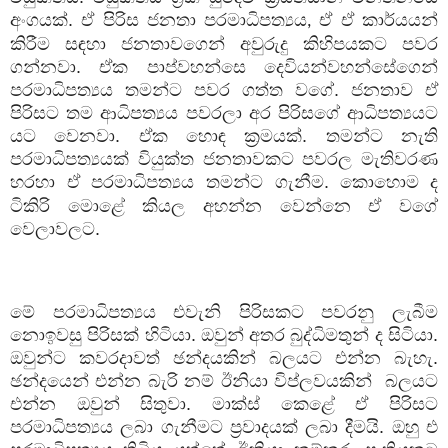
අංගයක්. ඒ පිරිස ජනතා පරමාධිපත්‍යය
ඒ ඒ කාර්යයන්
,
කිරීම සඳහා ජනතාවගෙන් අවුරුදු කිහිපයකට පවර
ගන්නවා. ඒක පාප්වහන්සෙ දෙවියන්වහන්සේගෙන්
පරමාධිපත්‍යය තමන්ට පවර ගත්ත වගේ. ජනතාව ඒ
පිරිසට තම ආධිපත්‍යය පවරලා අර පිරිසගේ ආධිපත්‍යයට
යට වෙනවා. ඒක හොඳ ක්‍රමයක්. තමන්ට නැති
පරමාධිපත්‍යයක් වියුක්ත ජනතාවකට පවරල මැතිවරණ
හරහා ඒ පරමාධිපත්‍යය තමන්ට ගැනීම. කොහොම
ද
ටිකිරි මොළේ කියල අහන්න වෙන්නෙ ඒ වගේ
වෙලාවලට.
මේ පරමාධිපත්‍යය එවැනි පිරිසකට පවරනු ලැබීම
නොඉවසු පිරිසක් හිටියා. ඔවුන් අතර බුද්ධිමතුන් ද සිටියා.
ඔවුන්ට කවරදාවත් ඡන්දයකින් බලයට එන්න බැහැ.
ඡන්දයෙන් එන්න බැරි නම් ඊනියා විප්ලවයකින්
බලයට
එන්න ඔවුන් සිතුවා. මාක්ස් කෙළේ ඒ පිරිසට
පරමාධිපත්‍යය ලබා ගැනීමට ප්‍රවාදයක් ලබා දීමයි. ඔහු එ