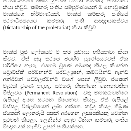
පරමාධිපත්‍යය තිබිය යුත්තේ ඊනියා කම්කරු පංතියකට
කියා කිවුව. කම්කරු පංතිය සම්පූර්ණයෙන් ම නොවුණත්
මාක්ස්ගෙ නිර්මාණයක්. මාක්ස් කම්කරු පංතියේ
පරමාධිපත්‍යයට කම්කරු පංති ආඥාදායකත්වය
(
) කියා කිවුව.
Dictatorship of the proletariat
මාක්ස් මුළු ලෝකයට ම තම ප්‍රවාදය හරියනවා කියා
කිවුව. ඒත් අඩු තරමෙ බටහිර යුරෝපයටවත් ඒක
හරිගියෙ නැහැ. එහෙම වුණෙ මොකද කියල කියන්න
ට්‍රොට්ස්කි පර්මනන්ට් රෙවල්‍යූෂන්
කම්බයින්ඩ් ඇන්ඩ්
,
අන්ඊවන් ඩෙවලප්මන්ට් වගේ පොත් ලිවුව. ඒකෙන්
වැඩක් වුණෙ නැහැ. සමහරු හිතන්නෙ නොනවතින
විප්ලවය (
)
වතු කම්කරුවන්ගෙ
Permanent Revolution
රුපියල් දාහෙ සටනෙ තියෙනවා කියල. ඒත් රුපියල්
විස්සලූ විප්ලවයෙන් ලබා ගත්තෙ. කවුද කියල තිබුණ
ඒකෙන් ලොතරුයි පතක් අරගෙන ලක්‍ෂපතියකු වෙන්න
පුළුවන් කියලා. ලෙනින්ට අනුව ඊනියා කම්කරු පංතිය
විඥානයක් නැතිව උපන් පංතියක්නෙ.