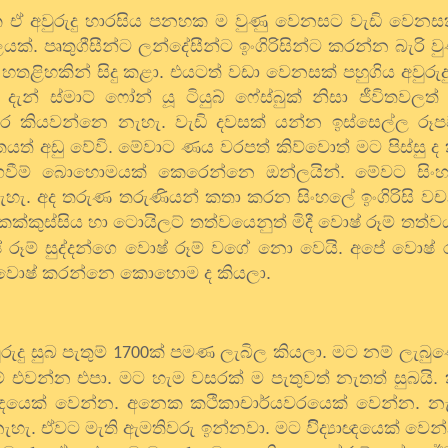
ක ඒ අවුරුදු හාරසිය පනහක ම වුණු වෙනසට වැඩි වෙනස
ඵලයක්. පෘතුගීසීන්ට ලන්දේසීන්ට ඉංගිරිසින්ට කරන්න බැරි 
ු හතළිහකින් සිදු කළා. එයටත් වඩා වෙනසක් පහුගිය අවුරු
දැන් ස්මාට් ෆෝන් යූ ටියුබ් ෆේස්බුක් නිසා ජීවිතවලත
්තර කියවන්නෙ නැහැ. වැඩි දවසක් යන්න ඉස්සෙල්ල රූ
ාවිතයත් අඩු වේවි. මේවාට ණය වරපත් කිව්වොත් මට පිස්සු ද
 ගෙවීම් බොහොමයක් කෙරෙන්නෙ ඔන්ලයින්. මේවට සිං
නැහැ. අද තරුණ තරුණියන් කතා කරන සිංහලේ ඉංගිරිසි වච
කක්කුස්සිය හා ටොයිලට් තත්වයෙනුත් මිදී වොෂ් රූම් තත්
ෂ් රූම් සුද්දන්ගෙ වොෂ් රූම් වගේ නො වෙයි. අපේ වොෂ් 
ුව වොෂ් කරන්නෙ කොහොම ද කියලා.
දු සුබ පැතුම්
ක් පමණ ලැබිල කියලා. මට නම් ලැබ
1700
තුම් එවන්න එපා. මට හැම වසරක් ම පැතුවත් නැතත් සුබයි
ද්‍යාඥයෙක් වෙන්න. අනෙක කථිකාචාර්යවරයෙක් වෙන්න. 
ැ. ඒවට මැති ඇමතිවරු ඉන්නවා. මට විිද්‍යාඥයෙක් වෙන්