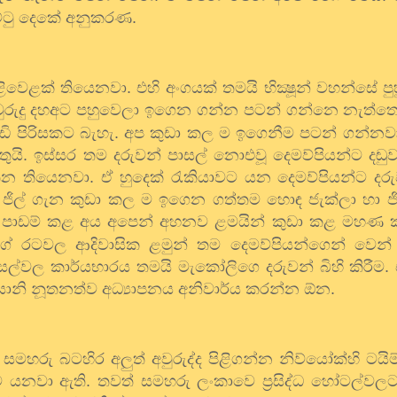
්ටු දෙකේ අනුකරණ.
වෙළක් තියෙනවා. එහි අංගයක් තමයි භික්‍ෂූන් වහන්සේ පුහ
අවුරුදු දහඅට පහුවෙලා ඉගෙන ගන්න පටන් ගන්නෙ නැත්තෙ
ැඩි පිරිසකට බැහැ. අප කුඩා කල ම ඉගෙනීම පටන් ගන්නව
ි. ඉස්සර තම දරුවන් පාසල් නොඑවූ දෙමව්පියන්ට දඬුවම
යතන තියෙනවා. ඒ හුදෙක් රැකියාවට යන දෙමව්පියන්ට දරු
් ජිල් ගැන කුඩා කල ම ඉගෙන ගත්තම හොඳ ජැක්ලා හා ජ
ගෙට පාඩම් කළ අය අපෙන් අහනව ළමයින් කුඩා කළ මහණ
ේ රටවල ආදිවාසික ළමුන් තම දෙමව්පියන්ගෙන් වෙන් 
පාසල්වල කාර්යභාරය තමයි මැකෝලිගෙ දරුවන් බිහි කිරීම
තියානි නූතනත්ව අධ්‍යාපනය අනිවාර්ය කරන්න ඕන.
රු බටහිර අලුත් අවුරුද්ද පිළිගන්න නිව්යෝක්හි ටයිම්ස
යනවා ඇති. තවත් සමහරු ලංකාවෙ ප්‍රසිද්ධ හෝටල්වල