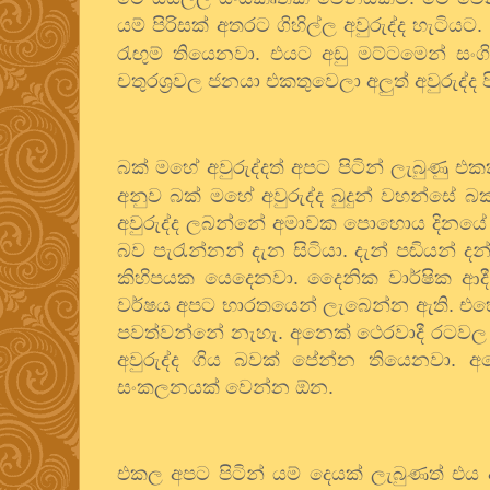
යම් පිරිසක් අතරට ගිහිල්ල අවුරුද්ද හැ
රැඟුම් තියෙනවා. එයට අඩු මට්ටමෙන් ස
චතුරශ්‍රවල ජනයා එකතුවෙලා අලුත් අවුරුද්
බක් මහේ අවුරුද්දත් අපට පිටින් ලැබුණු එක
අනුව බක් මහේ අවුරුද්ද බුදුන් වහන්සේ 
අවුරුද්ද ලබන්නේ අමාවක පොහොය දිනයේ න
බව පැරැන්නන් දැන සිටියා. දැන් පඬියන් ද
කිහිපයක යෙදෙනවා. දෛනික වාර්ෂික ආදී
වර්ෂය අපට භාරතයෙන් ලැබෙන්න ඇති. එහෙත් 
පවත්වන්නේ නැහැ. අනෙක් ථෙරවාදී රටවල ත
අවුරුද්ද ගිය බවක් පේන්න තියෙනවා. අ
සංකලනයක් වෙන්න ඕන.
එකල අපට පිටින් යම් දෙයක් ලැබුණත් එය