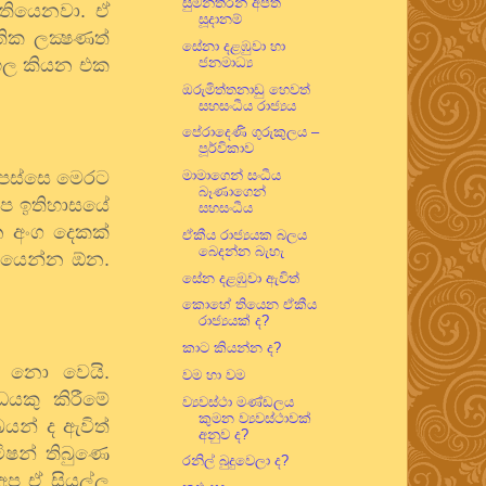
සුමන්තිරන් අපිත්
ට තියෙනවා. ඒ
සූදානම්
ික ලක්‍ෂණත්
සේනා දළඹුවා හා
ංහල කියන එක
ජනමාධ්‍ය
ඔරුමිත්තනාඩු හෙවත්
සහසංධීය රාජ්‍යය
පේරාදෙණි ගුරුකුලය –
පූර්විකාව
න් පස්සෙ මෙරට
මාමාගෙන් සංධීය
බෑණාගෙන්
 අප ඉතිහාසයේ
සහසංධීය
න අංග දෙකක්
ඒකීය රාජ්‍යයක බලය
බෙදන්න බැහැ
තියෙන්න ඕන.
සේන දළඹුවා ඇවිත්
කොහේ තියෙන ඒකීය
රාජ්‍යයක් ද?
කාට කියන්න ද?
න් නො වෙයි.
වම හා වම
යකු කිරීමේ
ව්‍යවස්ථා මණ්ඩලය
කුමන ව්‍යවස්ථාවක්
ඛයන් ද ඇවිත්
අනුව ද?
ිෂන් තිබුණෙ
රනිල් බුදුවෙලා ද?
අප ඒ සියල්ල