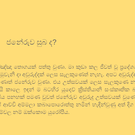
ජනේරුව සුබ ද
?
ඤ්ඤා තොගයක් පත්තු වුණා. මා කුඩා කල ජීවත් වූ ප්‍රදේ
ුවැනි දා අවුරුද්දක් ලෙස සැලකුණෙත් නැහැ. අපට අවුරුද්
වුණොත් ජනේරුව වුණා. එය උත්සවයක් ලෙස සැලකුණෙ නැ
ීසි කාලෙ ඉඳන් ම බටහිර යුදෙව් ක්‍රිස්තියානි සංස්කෘතික 
 හාරසිය පනහක් පමණ වුවත් ජනේරුව අවුරුදු උත්සවයක් වු
ච්චි අම්මලා කබාපොරොත්තු නමින් හැඳින්වුණු අත් දිග 
ඳුම්වල නම් ඔක්කොම යුරෝපීය.