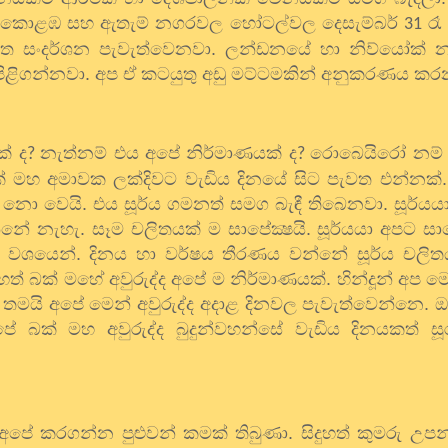
ටියට. කොළඹ සහ ඇතැම් නගරවල හෝටල්වල දෙසැම්බර්
රෑ 
31
ංගිත සංදර්ශන පැවැත්වෙනවා. ලන්ඩනයේ හා නිව්යෝක් 
ද පිළිගන්නවා. අප ඒ කටයුතු අඩු මට්ටමකින් අනුකරණය කර
ක් ද
නැත්නම් එය අපේ නිර්මාණයක් ද
රොබෙයිරෝ නම් ප
?
?
බක් මහ අමාවක ලක්දිවට වැඩිය දිනයේ සිට පැවත එන්නක්
ො වෙයි. එය සූර්ය ගමනත් සමග බැඳී තිබෙනවා. සූර්ය
න්නේ නැහැ. සෑම චලිතයක් ම සාපේක්‍ෂයි. සූර්යයා අපට සා
 වශයෙන්. දිනය හා වර්ෂය තීරණය වන්නේ සූර්ය චලි
බක් මහේ අවුරුද්ද අපේ ම නිර්මාණයක්. හින්දූන් අප මෙන
මයි අපේ මෙන් අවුරුද්ද අදාළ දිනවල පැවැත්වෙන්නෙ. ඔ
පේ බක් මහ අවුරුද්ද බුදුන්වහන්සේ වැඩිය දිනයකත් 
 අපේ කරගන්න පුළුවන් කමක් තිබුණා. සිදුහත් කුමරු 