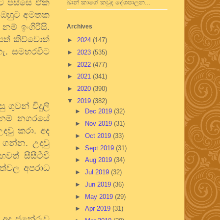
ඊට පස්සෙ ඒක
ඛාන් කාගේ කවුද දේශපාලන...
. ඔහුට අමතක
ම් ඉංගිරිසි.
Archives
පත් කිව්වොත්
►
2024
(147)
හැ. සමහරවිට
►
2023
(535)
►
2022
(477)
►
2021
(341)
►
2020
(390)
▼
2019
(382)
ගුවන් විදුලි
►
Dec 2019
(32)
න නම් නගරයේ
►
Nov 2019
(31)
දවු කරා. අද
►
Oct 2019
(33)
 ගන්න. උදවු
►
Sept 2019
(31)
ත් සීසීටීවී
►
Aug 2019
(34)
ිත්වල අපරාධ
►
Jul 2019
(32)
►
Jun 2019
(36)
►
May 2019
(29)
►
Apr 2019
(31)
. අද ජනේරුව