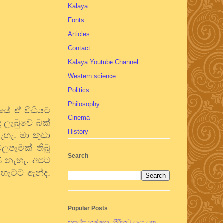
Kalaya
Fonts
Articles
Contact
Kalaya Youtube Channel
Western science
Politics
Philosophy
ශයේ ඒ විධියට
Cinema
ද ලැබුවෙ බක්
History
හැ. මා කුඩා
බලපෑමක් තිබූ
Search
ණෙ නැහැ. අපට
හැට්ට ඇන්ද.
Popular Posts
තපස්සු භල්ලුක, ගිරිහඬු සෑය සහ