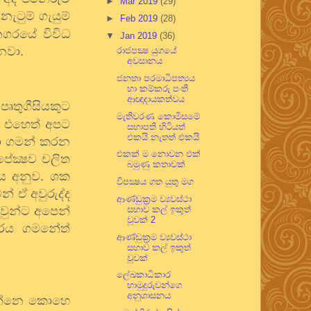
►
Mar 2019
(29)
නැටුම් ගැයුම්
►
Feb 2019
(28)
නගරයේ විවිධ
▼
Jan 2019
(36)
නවා.
රාජපක්‍ෂ යුගයේ
අවසානය
ජනතා පරමාධිපත්‍යය
හා කම්කරු පංති
ආඥාදායකත්වය
ෘතුගීසියකුට
මැතිවරණ කොමිසමේ
. එහෙත් අපට
සභාපති හිටියත්
එකයි නැතත් එකයි
යා ගමන් කරන
එකක් ම නොවන එක්
පේක්‍ෂව චලිත
බමුණු කතාවක්
තය අනුව. ශක
විපක්‍ෂය ගත යුතු මග
් ඒ අවුරුද්ද
ආණ්ඩුක්‍රම ව්‍යවස්ථා
වුන්ට අපෙන්
සභාව කල් ඉකුත්
වූවක් 2
සූරය ගමනේත්
ආණ්ඩුක්‍රම ව්‍යවස්ථා
සභාව කල් ඉකුත්
වූවක්
ලේඛකාධිකාර
හාමුදුරුවන්ගෙ
අනුශාසනය
උපන්නෙ කොහෙ