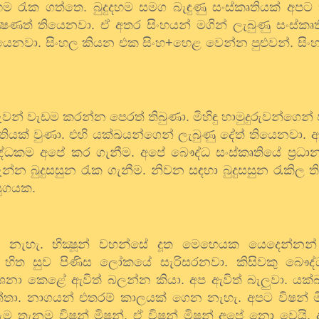
ුදහම රැක ගත්තෙ. බුදුදහම සමග බැඳුණු සංස්කෘතියක් අප
ෂණත් තියෙනවා. ඒ අතර සිංහයන් මගින් ලැබුණු සංස්කෘත
ෙනවා. සිංහල කියන එක සිංහ+හෙළ වෙන්න පුළුවන්. සි
දුරුවන් වැඩම කරන්න පෙරත් තිබුණා. මිහිඳු හාමුදුරුවන්ගෙ
තියක් වුණා. එහි යක්ඛයන්ගෙන් ලැබුණු දේත් තියෙනවා.
ද්ධකම අපේ කර ගැනීම. අපේ බෞද්ධ සංස්කෘතියේ ප්‍රධා
්න බුදුසසුන රැක ගැනීම. නිවන සඳහා බුදුසසුන රැකිල 
යුගයක.
ණෙ නැහැ. භික්‍ෂූන් වහන්සේ දූත මෙහෙයක යෙදෙන්න
ත සුව පිණිස ලෝකයේ සැරිසරනවා. කිසිවකු බෞද්ධ
දේශනා කෙළේ ඇවිත් බලන්න කියා. අප ඇවිත් බැලුවා. යක්
්තා. නාගයන් එතරම් කාලයක් ගෙන නැහැ. අපට විෂන් ම
හැම තැනම විෂන් මිෂන්. ඒ විෂන් මිෂන් අපේ නො වෙයි. 