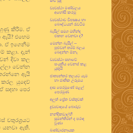
කළු සුදු
ව්‍යවස්ථා මණ්ඩලය
අහෝසි කරමු
ව්‍යවස්ථාව විපක්‍ෂය හා
බෞද්ධයන් රැවටීම
ුණු කිරීම. ඒ
බැසිල් සමග මහින්ද
එකඟ වෙනවා ද?
 ඇයි
එහෙම
?
මෙන්න බැසිල් --
ා. ඒ ඉගෙනීම
පුළුවන් තරම් බලය
් කළා. දැන්
බෙදන්න ඕනෑ
වන් දිවා කල
ව්‍යවස්ථා සභාවේ
සංයුතිය වෙනස් කළ
ිල්ලා වෙන්න
යුතුයි
 කරන්නෙ ඇයි
ජාත්‍යන්තර තලයට යෑම
හා ජාතික උරුමය
කරල යුදෙව්
දාස පෙරමුණේ පළල්
. ඒ සඳහා පෙර
පෙරමුණ
අලුත් ප්‍රේත වස්තුවක්
ද්‍රව්‍යවාදයේ බොරුව
නන්දිකඩාල්හි
සුමන්තිරන් ද පරාද
් චතුරශ්‍රයට
වුණා
ට යනවා ඇති.
බණ්ඩාරනායක