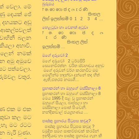
බුරුමය
ක් වෙලා. මේ
෦ ෧ ෨ ෩ ෪ ෫ ෬ ෭ ෮ ෯
වුණු දෙයක් ජේ
සිංහල
ලිත් ඉලක්කම් 0 1 2 3 4 ...
දු දහයකට අඩු
හෙළටුවා හා වෙනත් අටුවා
් ආකල්පවලත්
෦ ෧ ෨ ෩ ෪ ෫ ෬
පවාහිනී බලන
෭ ෮ ෯
සිංහල ලිත්
 කියලා අහාවි.
ඉලක්කම් ...
හලෙන් නමක්
මගේ දරුවෝ 2
න අමු අමුවෙ
මගේ දරුවෝ 2 ධර්මසිරි
සෙනෙවිරත්න චරිත ස්වභාවය අනුව
වයට පත්වෙලා.
මගේ දරුවන් වර්ග කරනවිට මම
මොලින්ම හඳුන්වා දුන්නේ තද හිත්
රුම්වල වතුර.
ඇති,එතරම් නම්‍යශී...
ප්‍රභාකරන් හා ඔහුගේ මස්සිනාලා 8
ප්‍රභාකරන් හා ඔහුගේ මස්සිනාලා 8
මෙය 1995 දී පළ වූ ප්‍රභාකරන්
ඔහුගේ සීයලා, බාප්පලා හා
මස්සිනාලා පොත් පිංචෙනි.
ුණෙ එක ම එක
නන්දිකඩාල් ජයග්‍රහණය ...
. කුඩා කල මට
පාස්කු ප්‍රහාරය පිටුපස කවුද?
නැහැ මට රටට
පාස්කු ප්‍රහාරය පිටුපස කවුද ?
චමුදිත සමග සාකච්ඡාවක් කරමින්
න බැරි වුණා.
ඉන්දියාව හා පාස්කු ප්‍රහාරය ගැන කී