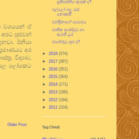
ප්‍රතිපත්තිය කුමක් ද?
බල්ලෝ බලු මස්
නොකති
චන්ද්‍රිකාගේ වෛරය
ඩි වශයෙන් ඒ
ජාතික ආණ්ඩුව හා
 අපට පුළුවන්
ඇමති ධුර
ෙනවා. ඊනියා
ජනේරුව සුබ ද?
ප්‍රමාණයට අර
►
2018
(374)
ාස්ත්‍ර
විද්‍යාව
,
,
►
2017
(387)
කාලෙ ලෝකෙට
►
2016
(351)
►
2015
(364)
►
2014
(171)
►
2013
(190)
►
2012
(194)
►
2011
(154)
Older Post
Tag Cloud