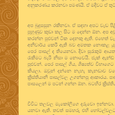
අනුකරණය කරනවා පමණයි. ඒ මදිවට ඒ තුට
අප බුදුසසුන රකිනවා. ඒ සඳහා අපට වැඩ පිළි
පුහුණුව කුඩා කල සිට ම දෙන්න ඕන. අප 
කරන්න පුළුවන් ටික දෙනකු ඇති. එහෙත් ව
අනිවාර්ය කෙරී ඇති බව අමතක නොකළ යුතුය
පෙර පාසල් ද තියෙනවා. දිවා සුරැකුම් ආ
රැකීමට බැරි නිසා ම නොවෙයි. ජැක් ඇන්ඩ
පුළුවන්. පෙර පාසල් ගිය
ශිෂ්‍යත්ව විභා
,
කියලා. ඔවුන් දන්නෙ නැහැ කැනඩාව වග
ක්‍රිස්තියානි පාසල්වල උගන්නපු ආකාරය. 
පාසලෙන් ම පටන් ගන්න ඕන. බටහිර ක්‍රිස්
විවිධ තලවල මැකෝලිගෙ දරුවො ඉන්නවා. සමහ
යනවා ඇති. තවත් සමහරු එහි හෝටල්වලට 