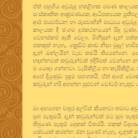
ඒත් පහුගිය අවුරුදු හතළිහක පමණ කාලය
සංස්කෘතික ආක්‍රමණයක
ආධිපත්‍යයක ප්‍රති
,
ආර් ජයවර්ධන හා රූපවාහිනි මාධ්‍යය අවුරුද
කාලයක දී ජංගම දුරකථනයෙන් සිදු වුණා. 
වෙනස්කම් ඇති වෙලා. මිනිසුන් දැන් පත
එකකුත් නැහැ. ක්‍රෙඩිට් කාඩ් නිසා මුදල් භ
දැන් ඔන්ලයින් වැඩ තමයි තියෙන්නෙ.
හදන්නවත් කවුරුන්වත් ඉදිරිපත් වෙන්නෙ 
ම යොදා ගන්නවා. වැසිකිළිය හා කැසිකිළිය
,
අපේ දියුණුව පුදුම සහගතයි. ඒ්ත් අපේ වො
කවුරුන් හරි අහන්න පුළුවන් වෝටර් නැත
මා අහගෙන චතුර අල්විස් කියනවා තමාට අවුරු
සුබ පැතුමයි. දැන් කවුරුන්වත් මට සුබ පැ
තිබුණෙ පැතුම් දෙකක් විතරයි. එකක් වි
සේවයක් කරන්න ඕන වුණේ නැහැ. දැනුත් නැහ