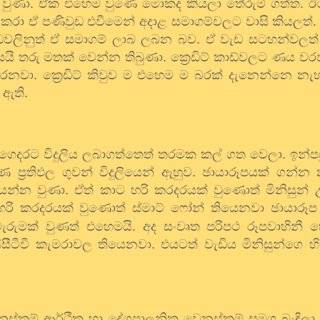
ි වුණා. ඒක එහෙම වුණෙ මොකද කියලා තේරුම් ගත්ත. 
කරා ඒ පණිවුඩ එවීමෙන් අදාළ
සමාගම්වලට
වාසි කියලත්
පණිවුඩවලිනුත් ඒ සමාගම් ලාබ ලබන බව. ඒ වැඩ සටහන්වලත් න
ි තරු මතක් වෙන්න තිබුණා. ක්‍රෙඩිට් කාඩ්වලට ණය වර
වා. ක්‍රෙඩිට් කිවුව ම එහෙම ම බරක් දැනෙන්නෙ නැ
 ඇති.
දරට විදුලිය ලබාගත්තෙත් තරමක කල් ගත වෙලා. ඉන්පසු 
ණ ප්‍රතිඵල ගුවන් විදුලියෙන් ඇහුව. ඡායාරූපයක් ගන්
න්න වුණා. ඒත් කාට හරි කරදරයක් වුණොත් මිනිසුන් උ
රි කරදරයක් වුණොත් ස්මාට් ෆෝන් තියෙනවා ඡායාරූප
මක් වුණත් එහෙමයි. අද සංවෘත පරිපථ රූපවාහිනී හෙව
සීටීවී කැමරාවල තියෙනවා. එයටත් වැඩිය මිනිසුන්ගෙ හ
නස්කම් ආර්ථික හා දේශපාලනික වෙනස්කම් සමග බැඳිලා