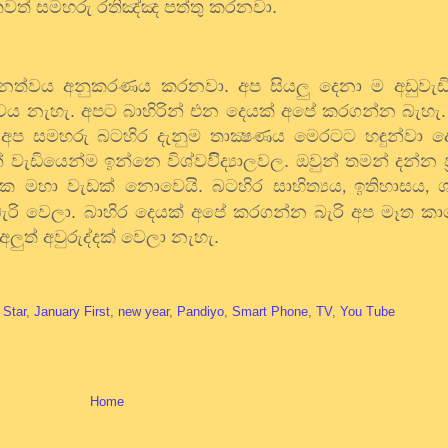
තවත් සමහරු රතිඤ්ඤ පත්තු කරනවා.
 නූතනත්වය අනුකරණය කරනවා. අප සියලු දෙනා ම අඩුවැ
්වය නැහැ. අපට බාහිරින් එන දෙයක් අපේ කරගන්න බැහැ.
 අප සමහරු බටහිර දැනුම තාක්‍ෂණය මෙරටට හඳුන්වා ද
ැඩියෙන්ම ඉන්නෙ විශ්වවිිද්‍යාලවල. ඔවුන් තමන් දන්න 
ඒක මහා වැඩක් නොවෙයි. බටහිර සාහිත්‍යය
ඉතිහාසය
ශ
,
,
ැරි වෙලා. බාහිර දෙයක් අපේ කරගන්න බැරි අප මෑත 
ුත් අවුරුද්දක් වෙලා නැහැ.
Star
,
January First
,
new year
,
Pandiyo
,
Smart Phone
,
TV
,
You Tube
Home