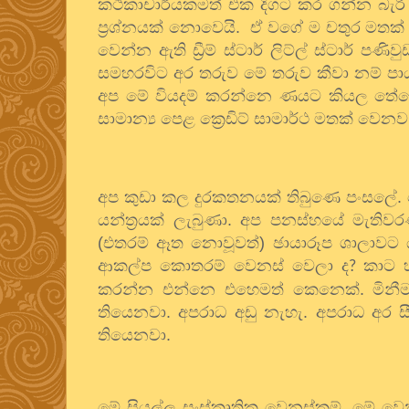
කථිකාචාර්යකමත් එක දිගට කර ගන්න බැර
ප්‍රශ්නයක් නොවෙයි.
ඒ වගේ ම චතුර මතක් 
වෙන්න ඇති ඩ්‍රීම් ස්ටාර් ලිට්ල් ස්ටාර් 
සමහරවිට අර තරුව මේ තරුව කීවා නම් පායය
අප මේ වියදම් කරන්නෙ ණයට කියල තේරෙන
සාමාන්‍ය පෙළ ක්‍රෙඩිට් සාමාර්ථ මතක් වෙනව
අප කුඩා කල දුරකතනයක් තිබුණෙ පංසලේ. ගෙ
යන්ත්‍රයක් ලැබුණා. අප පනස්හයේ මැතිවර
(එතරම් ඈත නොවූවත්) ඡායාරූප ශාලාවට ය
ආකල්ප කොතරම් වෙනස් වෙලා ද
කාට හ
?
කරන්න එන්නෙ එහෙමත් කෙනෙක්. මිනීමැරු
තියෙනවා. අපරාධ අඩු නැහැ. අපරාධ අර සී
තියෙනවා.
මේ සියල්ල සංස්කෘතික වෙනස්කම්. මේ වෙ