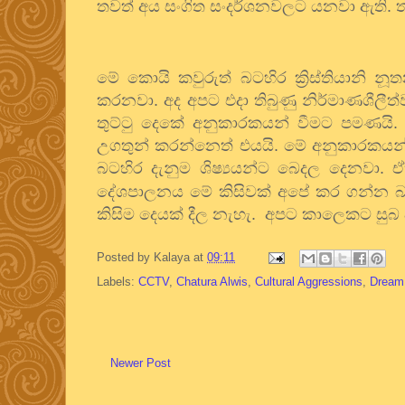
තවත් අය සංගිත සංදර්ශනවලට යනවා ඇති. 
මේ කොයි කවුරුත් බටහිර ක්‍රිස්තියානි
කරනවා. අද අපට එදා තිබුණු නිර්මාණශීලීත
තුට්ටු දෙකේ අනුකාරකයන් වීමට පමණයි.
උගතුන් කරන්නෙත් එයයි. මේ අනුකාරකයන් ව
බටහිර දැනුම ශිෂ්‍යයන්ට බෙදල දෙනවා. 
දේශපාලනය මේ කිසිවක් අපේ කර ගන්න බ
කිසිම දෙයක් දීල නැහැ.
අපට කාලෙකට සුබ අල
Posted by
Kalaya
at
09:11
Labels:
CCTV
,
Chatura Alwis
,
Cultural Aggressions
,
Dream 
Newer Post