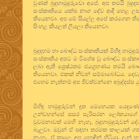
වුණත් බුදුහාමුදුරුවො අපේ. අප තමයි බුද
සංස්කෘතියෙ යක්ඛ නාග දේව ආදී හෙළ ලක්‍
තියෙනවා. අප මේ සියල්ල අපේ කරගෙන තිය
සිංහළ කියලත් ලියලා තියෙනවා.
බුදුදහම හා බෞද්ධ සංස්කෘතියක් මිහිඳු හාමු
සංස්කෘතිය අපට ම විශේෂ වූ බෞද්ධ සංස්කෘ
ලබා ඇති ශ්‍රෙෂ්ඨතම ජයග්‍රහණය තමයි බෞ
තියෙනවා. එකක් නිවන් සම්මාබෝධය. දෙවැන
එහෙම නැත්නම් අප ජීවත්වන්නෙ අබුද්දස්ස 
මිහිඳු හාමුදුරුවන් දුත මෙහෙයක යෙදු
උන්වහන්සේ සසර සැරිසරන ලෝකයාගේ හි
වුවමනාවක් මෙහි නැහැ. බුදුහාමුදුරුවන් 
බැලුවා. ඔවුන් ඒ සඳහා තරමක කාලයක් ගත
නැහැ. ඒ කාලෙ අප හොඳින් හිටියා. දැන් 