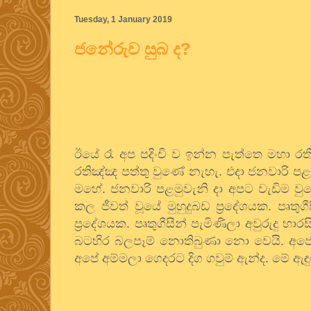
Tuesday, 1 January 2019
ජනේරුව සුබ ද?
ඊයේ රෑ අප පදිංචි ව ඉන්න පැත්තෙ මහා රති
රතිඤ්ඤ පත්තු වුණේ නැහැ. එදා ජනවාරි පළම
මහේ. ජනවාරි පළමුවැනි දා අපට වැඩිම 
කල ජීවත් වූයේ මුහුදුබඩ ප්‍රදේශයක. පෘතුග
ප්‍රදේශයක. පෘතුගීසීන් පැමිණිලා අවුරුදු
බටහිර බලපෑම් නොතිබුණා නො වෙයි. අපේ ආ
අපේ අම්මලා ගෙදරට දිග ගවුම් ඇන්ද. මේ ඇ