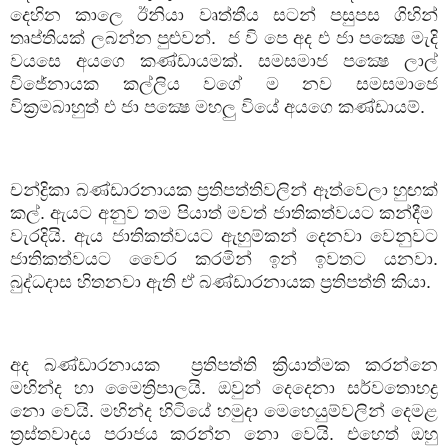
දෙහින කාලෙ ඊනියා වෘත්තීය සටන් පසුපස ගිහින්
තෘප්තියක් ලබන්න පුළුවන්.
ජ වි පෙ අද එ ජා පක්‍ෂෙ මැදි
වයසෙ අයගෙ කණ්ඩායමක්. සමසමාජ පක්‍ෂෙ ලාල්
විජේනායක කල්ලිය වගේ ම නව සමසමාජෙ
වික්‍රමබාහුත් එ ජා පක්‍ෂෙ මහලු වියේ අයගෙ කණ්ඩායම්.
චන්ද්‍රිකා බණ්ඩාරනායක ප්‍රතිපත්තිවලින් ඈත්වෙලා හුඟක්
කල්. ඇයට අනුව තම පියාත් මවත් ජාතිකත්වයට කන්දීම
වැරදියි. ඇය ජාතිකත්වයට ඇහුම්කන් දෙනවා වෙනුවට
ජාතිකත්වයට වෛර කරමින් ඉන් ඉවතට යනවා.
බුද්ධදාස හිතනවා ඇති ඒ බණ්ඩාරනායක ප්‍රතිපත්ති කියා.
අද බණ්ඩාරනායක
ප්‍රතිපත්ති ක්‍රියාත්මක කරන්නෙ
මහින්ද හා මෛත්‍රිපාලයි. ඔවුන් දෙදෙනා සර්වතොභද්‍ර
නො වෙයි. මහින්ද හිටියේ හමුදා මෙහෙයුම්වලින් දෙමළ
ත්‍රස්තවාදය පරාජය කරන්න නො වෙයි. එහෙත් ඔහු