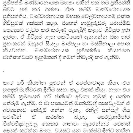
ප්‍රතිපත්ති බණ්ඩාරනායක මහතා එකින් එක තම ප්‍රතිපත්ති
බවට පත් කර ගත්තා. ඒක තමයි බණ්ඩාරනායක
ප්‍රතිපත්තිය. බණ්ඩාරනායක මහතා චෙල්වනායගම් එක්ක
ගිවිසුමක් අත්සන් කළා. එහෙත් හාමුදුරුවරු රොස්මීඩ්
පෙදෙසට වැඩම කර කරුණු පැහැදිලි කළාම ගිවිසුම ඉරා
දැම්මා. ඒ ගිවිසුම ගැන කෙටියෙන් දැනගන්න ඕන නම්
ප්‍රභාකරන් ඔහුගේ සීයලා බාප්පලා හා මස්සිනාලා පොත
කියවන්න. බණ්ඩාරනායක ප්‍රතිපත්තිය කියන්නෙ
ජාතිකත්වයට ඇහුම්කන් දී තමන් නිවැරදි කර ගැනීම.
.
කාට හරි කියන්න පුළුවන් ඒ අවස්ථාවාදය කියා. එය
හුදෙක් මැතිවරණ දීනීම සඳහා කළ එකක් කියා. නැහැ එය
තමයි ක්‍රමයෙන් හරි ජාතියට අවශ්‍ය කුමක් ද යන්න
තේරුම් ගැනීම. එ ජා පක්‍ෂයටත් මාක්ස්වාදී පක්‍ෂවලටත් ඒ
අවශ්‍යතාව තේරුම් ගන්න බැහැ. රනිල් පන්සල් ගිය
පමණින් ඒ කරන්න බැහැ. පෙරටුගාමීන්ට
විශ්වවිද්‍යාලවල කෙකර ගානවා හැරෙන්නට වෙනත්
දෙයක් කරන්න බැහැ. වයසට යන මාක්ස්වාදීන්ට නහින