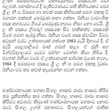
ලංකා සමසමාජයටත් කොමියුනිස්ට් පක්‍ෂයටත් වඩා
බලවත්. පනස්හයේ දී මැතිවරණයට සති කිහිපයකට පෙර
ශ්‍රී ල නි ප
විසසප හා තවත් පක්‍ෂ කිහිපයක් සමග එකතු වී
,
මහජන එක්සත් පෙරමුණ තනා ගත්තා. ඊනියා වාමාංශික
පක්‍ෂ අභාවයට ගියේ පෙරමුණු න්‍යාය නිසා නො වෙයි. ශ්‍රී
ල නි පක්‍ෂය ලිබරල් පක්‍ෂයක සිට ජාතිකත්ව පක්‍ෂයක්
වීමේ ගමන ඇරඹූ නිසා. ඊනියා වමේ පක්‍ෂ ස්වාධීන වීමට
අවසන් වරට උත්සාහයක් ගත්තෙ
මැයි දිනයේ දී. ඒ
1963
මැයි පෙළපාලියේ මාත් ගමන් කළා. ඒ ජූනි අග
විශ්වවිද්‍යාලයට යෑමට ඔන්න මෙන්න කියා තිබිය දී.
එහෙත් ඊනියා වමේ ඒ උත්සාහයත් සාර්ථක වුණෙ නැහැ.
දී සමසමාජ පක්‍ෂය ශ්‍රී ල නි ප සමග එකතු වුණා.
1964
ඊනියා වම තව තවත් කැඩෙන්න පටන් ගත්තා.
බණ්ඩාරනායක මහතා සිංහල භාෂාව රාජ්‍ය භාෂාව කිරීම
තම ප්‍රතිපත්තිය කර ගත්තා. සිංහල භාෂාව රාජ්‍ය භාෂාව
කිරීමට අවශ්‍යව තිබුණේ බණ්ඩාරනායක මහතාට නොව
රටේ සිංහල උගත් ජනතාවට. සිංහලයන්ගේ ජාතික