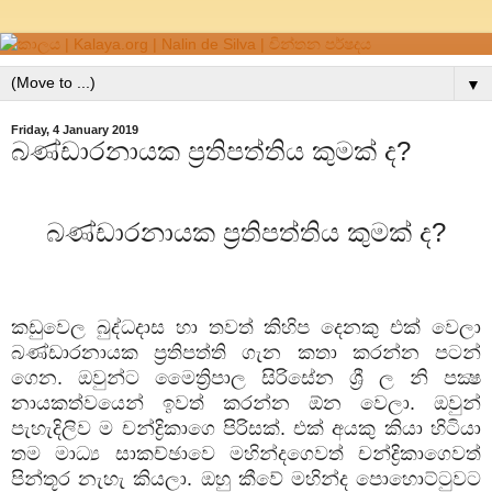
▼
Friday, 4 January 2019
බණ්ඩාරනායක ප්‍රතිපත්තිය කුමක් ද?
බණ්ඩාරනායක ප්‍රතිපත්තිය කුමක් ද
?
කඩුවෙල බුද්ධදාස හා තවත් කිහිප දෙනකු එක් වෙලා
බණ්ඩාරනායක ප්‍රතිපත්ති ගැන කතා කරන්න පටන්
ගෙන. ඔවුන්ට මෛත්‍රිපාල සිරිසේන ශ්‍රී ල නි පක්‍ෂ
නායකත්වයෙන් ඉවත් කරන්න ඕන වෙලා. ඔවුන්
පැහැදිලිව ම චන්ද්‍රිකාගෙ පිරිසක්. එක් අයකු කියා හිටියා
තම මාධ්‍ය සාකච්ඡාවෙ මහින්දගෙවත් චන්ද්‍රිකාගෙවත්
පින්තූර නැහැ කියලා. ඔහු කීවේ මහින්ද පොහොට්ටුවට