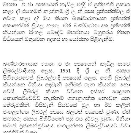
මහතා
එ ජා පක්‍ෂයෙන් කැඩිල එද්දි ඒ ප්‍රතිපත්ති ප්‍රකාශ
කළා ද
එහෙමත් නැත්නම් ශ්‍රී ල නි පක්‍ෂ ප්‍රතිපත්තිවල ඒ
?
අඩංගු කළා ද
ඔය කියන බණ්ඩාරනායක ප්‍රතිපත්ති
?
කොහේවත් ලියල නැහැ. ඒත් බණ්ඩාරනායක ප්‍රතිපත්ති
කියන්නෙ සිංහල බෞද්ධ මහජනයා බහුතරය හිතන
විධියෙන් මතුවෙන අදහස් හා යෝජනා පිළිගැනීම.
බණ්ඩාරනායක මහතා එ ජා පක්‍ෂයෙන් කැඩිල ආවෙ
ලිබරල්වාදියකු ලෙස.
දී ශ්‍රී ල නි පක්‍ෂය
1951
පිහිටෙව්වෙත් ලිබරල්වාදී පක්‍ෂයක් ලෙස. මෙහි ලිබරල්
කියන්නෙ ඊනියා දෙවැනි ඉනිමක් ගැන කියන්න නො
වෙයි. ලිබරල් කියන වචනෙ ඉස්සර යෙදුනෙ
කොන්සර්වෙටිව් නැත්නම් ගතානුගතික නොවන යන
තේරුමකින්. විසිවැනි සියවසේ මුල හා ඊට කලින්
එංගලන්තෙ ලිබරල් පක්‍ෂය බලවත් පක්‍ෂයක් වුණා. ඒත්
කම්කරු පක්‍ෂය බිහිවීමෙන් පසු එය දුර්වල වුණා. ඊනියා
සමාජ ප්‍රජාතන්ත්‍රවාදය එංගලන්තෙ ලිබරල්වාදයට වඩා
ශක්තිමත් වුණා.