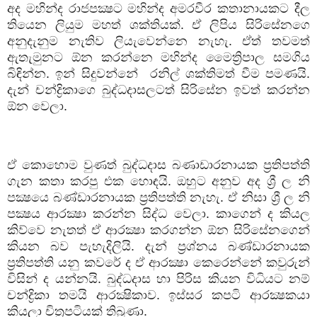
අද මහින්ද රාජපක්‍ෂට මහින්ද අමරවීර කතානායකට දීල
තියෙන ලියුම මහත් ශක්තියක්. ඒ ලිපිය සිරිසේනගෙ
අනුදැනුම නැතිව ලියැවෙන්නෙ නැහැ. ඒත් තවමත්
ඇතැමුනට ඕන කරන්නෙ මහින්ද මෛත්‍රිපාල සමගිය
බිඳින්න. ඉන් සිදුවන්නේ
රනිල් ශක්තිමත් වීම පමණයි.
දැන් චන්ද්‍රිකාගෙ බුද්ධදාසලටත් සිරිසේන ඉවත් කරන්න
ඕන වෙලා.
ඒ කොහොම වුණත් බුද්ධදාස බණාඩාරනායක ප්‍රතිපත්ති
ගැන කතා කරපු එක හොඳයි. ඔහුට අනුව අද ශ්‍රී ල නි
පක්‍ෂයෙ බණ්ඩාරනායක ප්‍රතිපත්ති නැහැ. ඒ නිසා ශ්‍රී ල නි
පක්‍ෂය ආරක්‍ෂා කරන්න සිද්ධ වෙලා. කාගෙන් ද කියල
කිව්වෙ නැතත් ඒ ආරක්‍ෂා කරගන්න ඕන සිරිසේනගෙන්
කියන බව පැහැදිලියි. දැන් ප්‍රශ්නය බණ්ඩාරනායක
ප්‍රතිපත්ති යනු කවරේ ද ඒ ආරක්‍ෂා කෙරෙන්නේ කවුරුන්
විසින් ද යන්නයි. බුද්ධදාස හා පිරිස කියන විධියට නම්
චන්ද්‍රිකා තමයි ආරක්‍ෂිකාව. ඉස්සර කපටි ආරක්‍ෂකයා
කියලා චිත්‍රපටියක් තිබුණා.