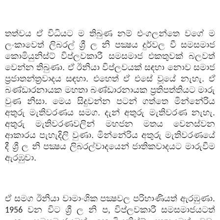
තත්වය ඒ විධියට ම තිබුණ නම් එංගලන්තෙ වගේ ම
ලංකාවෙත් ලිබරල් ශ්‍රී ල නි පක්‍ෂය දුර්වල වී සමසමාජ
කොමියුනිස්ට් විප්ලවකාරී සමසමාජ එකතුවක් බලවත්
වෙන්න තිබුණා. ඒ ඊනියා විප්ලවයක් සඳහා නොව සමාජ
ප්‍රජාතන්ත්‍රවාදය සඳහා. එහෙත් ඒ එසේ වූයේ නැහැ. ඒ
බණ්ඩාරනායක මහතා බණ්ඩාරනායක ප්‍රතිපත්තියට මාරු
වුණ නිසා. මෙය සිදුවන්න පටන් ගත්තෙ මින්නේරිය
අතුරු මැතිවරණය සමග. දැන් අතුරු මැතිවරණ නැහැ.
අතුරු මැතිවරණවලින් මහජන මතය වෙනස්වන
ආකාරය පැහැදිලි වුණා. මින්නේරිය අතුරු මැතිවරණයේ
දී ශ්‍රී ල නි පක්‍ෂය ලිබරල්වාදයෙන් ජාතිකවාදයට මාරුවීම
ඇරඹුවා.
ඒ සමග ඊනියා වාමාංශික පක්‍ෂවල පරිහාණියත් ඇරඹුණා.
වන විට ශ්‍රී ල නි ප
විප්ලවකාරී සමසමාජයටත්
1956
,