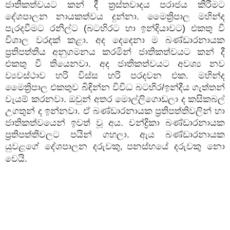
ජාතිකත්වයට කන් දී ත්‍රස්තවාදය පරාජය කිරීමට
දේශපාලන නායකත්වය දුන්නා. මෛත්‍රිපාල මහින්ද
පැරදවීමට රනිල්ට (බටහිරට හා ඉන්දියාවට) එකතු වී
විශාල වරදක් කළා. අද දෙදෙනා ම බණ්ඩාරනායක
ප්‍රතිපත්තිය අනුගමනය කරමින් ජාතිකත්වයට කන් දී
එකතු වී තියෙනවා. අද ජාතිකත්වයට අවශ්‍ය නව
ව්‍යවස්ථාව හරි විස්ස හරි පරදවන එක. මහින්ද
මෛත්‍රිපාල එකතුව බිඳින්න විවිධ බටහිර/ඉන්දීය ගැත්තන්
වෑයම් කරනවා. ඔවුන් අතර මොල්ලිගොඩලා ද කසිකබල්
උගතුන් ද ඉන්නවා. ඒ බණ්ඩාරනායක ප්‍රතිපත්තිවලින් හා
ජාතිකත්වයෙන් ඉවත් වූ අය. චන්ද්‍රිකා බණ්ඩාරනායක
ප්‍රතිපත්තිවලට පයින් ගහලා. ඇය බණ්ඩාරනායක
යුවළගේ දේශපාලන දරුවකු
පනස්හයේ දරුවකු නො
,
වෙයි.