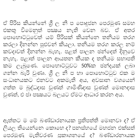
ඒ පිරිස කියන්නේ ශ්‍රී ල නි ප පොදුජන පෙරමුණ සමහ
එකතු වීමෙනුත් පක්‍ෂය නැති වෙන බව. ඒ අතර
පොහොට්ටුවෙත් යම් පිරිසක් කියන්නෙ තනියම තරග
කරලා දිනන්න පුළුවන් කියලා. තනියම තරග කරල නම්
කවදාවත් දිනන්න බැහැ. පළත් පාලන ඡන්දෙත් දිනුවෙ
නැහැ. පළාත් පාලන ආයතන කීයක ද තනියම සභාපති
කම ලැබුණෙ. පොහොට්ටුවට
ක ඡන්දයක් ලබා
50%
ගන්න බැරි වුණා. ශ්‍රී ල නි ප හා පොහොට්ටුව එක ම
සංධානයකට එනවට අකමැති අය
අවසාන වශයෙන්
,
ගත්ත ම බුද්ධදාස වුණත් ගාමිණිදාස වුණත් මොනදාස
වුණත්
එ ජා පක්‍ෂයට බලයට ඒමට ආධාර කරන අය.
,
ඇත්තට ම මේ බණ්ඩාරනායක ප්‍රතිපත්ති මොනවා ද
ඒ
?
ලියල තියෙන්නෙ කොහෙ ද
පනස්හයේ මහජන එක්සත්
?
පෙරමුණු මැතිවරණ ප්‍රකාශනයේ ද
බණ්ඩාරනායක
?