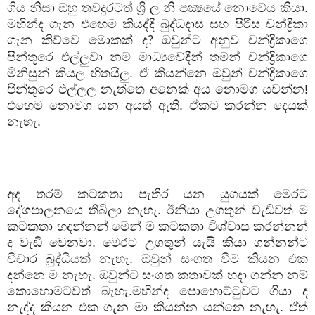
ගිය නිසා ඔහු තවදුරටත් ශ්‍රී ල නි පක්‍ෂයේ නොවේය කියා.
මහින්ද ගැන එහෙම කියද්දි බුද්ධදාස සහ පිරිස චන්ද්‍රිකා
ගැන කිව්වෙ මොකක් ද
ඔවුන්ට අනුව චන්ද්‍රිකාගෙ
?
පින්තූරෙ එල්ලුවා නම් මාධ්‍යවේදීන් තමන් චන්ද්‍රිකාගෙ
මිනිසුන් කියල හිතයිලු. ඒ කියන්නෙ ඔවුන් චන්ද්‍රිකාගෙ
පින්තූරෙ එල්ලල නැත්තෙ අනෙක් අය නොමග යවන්න!
එහෙම නොමග යන අයත් ඇති. ඒකට කරන්න දෙයක්
නැහැ.
අද තරම් කටකතා පැතිර යන යුගයක් මෙරට
දේශපාලනයෙ තිබිලා නැහැ. ඊනියා උගතුන් වැඩිවත් ම
කටකතා හදන්නන් මෙන් ම කටකතා විශ්වාස කරන්නන්
ද වැඩි වෙනවා. මෙරට උගතුන් යැයි කියා ගන්නන්ට
විචාර බුද්ධියක් නැහැ. ඔවුන් සංගත වීම කියන එක
දන්නෙ ම නැහැ. ඔවුන්ට සංගත කතාවක් හදා ගන්න නම්
කොහොමටවත් බැහැ.මහින්ද පොහොට්ටුවට ගියා ද
නැද්ද කියන එක ගැන මා කියන්න යන්නෙ නැහැ. ඒත්