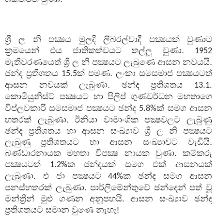
ශ්‍රී ල නි පක්‍ෂය මුලදි ලිබරල්වාදී පක්‍ෂයක් වුණාට
ක්‍රමයෙන් එය ජාතිකත්වයට තල්ලු වුණා.
1952
මැතිවරණයෙත් ශ්‍රී ල නි පක්‍ෂයට ලැබුණෙ ආසන නවයයි.
ඡන්ද ප්‍රතිශතය
ක් පමණ. ලංකා සමසමාජ පක්‍ෂයටත්
15.5
ආසන නවයක් ලැබුණා. ඡන්ද ප්‍රතිශතය
13.1.
කොමියුනිස්ට් පක්‍ෂයට හා පිලිප් ගුණවර්ධන
මහතාගෙ
විප්ලවකාරි සමසමාජ පක්‍ෂයට ඡන්ද
ක් සමග ආසන
5.8%
හතරක් ලැබුණා. ඊනියා වාමාංශික පක්‍ෂවලට ලැබුණු
ඡන්ද ප්‍රතිශතය හා ආසන සංඛ්‍යාව ශ්‍රී ල නි පක්‍ෂයට
ලැබුණු ප්‍රතිශතයට හා ආසන සංඛ්‍යාවට වැඩියි.
බණ්ඩාරනායක මහතා විපක්‍ෂ නායක වුණා. කම්කරු
පක්‍ෂයටත්
ක ඡන්දයක් සමග එක් ආසනයක්
1.2%
ලැබුණා. එ ජා පක්‍ෂයට
ක ඡන්ද සමග ආසන
44%
පනස්හතරක් ලැබුණා. පාර්ලිමේන්තුවේ ඡන්දෙන් පත් වූ
මන්ත්‍රීන් මුළු ගණන අනූපහයි. ආසන සංඛ්‍යාව ඡන්ද
ප්‍රතිශතයට සමාන වුණෙ නැහැ!