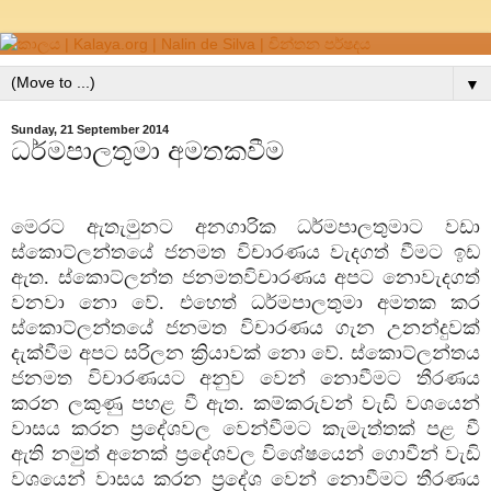
▼
Sunday, 21 September 2014
ධර්මපාලතුමා අමතකවීම
මෙරට ඇතැමුනට අනගාරික ධර්මපාලතුමාට වඩා
ස්කොට්ලන්තයේ ජනමත විචාරණය වැදගත් වීමට ඉඩ
ඇත. ස්කොට්ලන්ත ජනමතවිචාරණය අපට නොවැදගත්
වනවා නො වේ. එහෙත් ධර්මපාලතුමා අමතක කර
ස්කොට්ලන්තයේ ජනමත විචාරණය ගැන උනන්දුවක්
දැක්වීම අපට සරිලන ක්‍රියාවක් නො වේ. ස්කොට්ලන්තය
ජනමත විචාරණයට අනුව වෙන් නොවීමට තීරණය
කරන ලකුණු පහළ වී ඇත. කම්කරුවන් වැඩි වශයෙන්
වාසය කරන ප්‍රදේශවල වෙන්වීමට කැමැත්තක් පළ වී
ඇති නමුත් අනෙක් ප්‍රදේශවල විශේෂයෙන් ගොවීන් වැඩි
වශයෙන් වාසය කරන ප්‍රදේශ වෙන් නොවීමට තීරණය