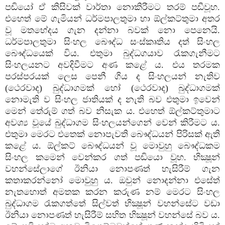
පඬියෝ ඒ කිසිවක් වාර්තා නොකිරීමට තරම් පඬීවූහ.
එහෙත් මේ ගැමියන් ධර්මපාලතුමා හා ඕල්කට්තුමා අතර
වූ මතභේදය ගැන දන්නා බවක් නො පෙනෙයි.
ධර්මපාලතුමා සිංහල බෞද්ධ සංස්කෘතිය දත් සිංහල
බෞද්ධයෙක් විය. එතුමා බුද්ධගයාව රැකගැනීමට
සිංහලයනට අවදිවීමට අණ කළේ ය. එය තරමක
පරස්පරයක් ලෙස පෙනී ගිය ද සිංහලයන් නැතිව
(ථෙරවාද) බුද්ධාගමක් හෝ (ථෙරවාද) බුද්ධාගමක්
නොමැති ව සිංහල ජාතියක් ද නැති බව එතුමා ඉවෙන්
මෙන් තේරුම් ගත් බව නිසැක ය. එහෙත් ඕල්කට්තුමාට
අවශ්‍ය වූයේ බුද්ධාගම සිංහලයන්ගෙන් වෙන් කිරීමට ය.
එතුමා මෙරට එතෙක් නොපැවති බෞද්ධයන් පිරිසක් ඇති
කළේ ය. ඕල්කට් බෞද්ධයන් වූ මොවුහු බෞද්ධකම
සිංහල කමෙන් වෙන්කර ගත් පඬියො වූහ. භික්‍ෂූන්
වහන්සේලාගේ ඊනියා නොපණත් හැසිරීම් ගැන
කතාකරන්නෝ මොවුහු ය. ඔවුන් නොදන්නා එසේත්
නැතහොත් අමතක කරන කරුණ නම් මෙරට සිංහල
බුද්ධාගම රැකගත්තේ සිල්වත් භික්‍ෂූන් වහන්සේට වඩා
ඊනියා නොපණත් හැසිරීම් සහිත භික්‍ෂූන් වහන්සේ බව ය.