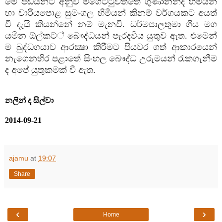
මේ පඬියන්ට අනුව මිගෙට්ටුවත්තේ ගුණානන්ද හිමියන්
හා වාරියපොළ සුමංගල හිමියන් කිනම් වර්ගයකට අයත්
වී දැයි කියන්නේ නම් මැනවි. ධර්මපාලතුමා ගිය මග
යමින ඕල්කට්් බෞද්ධයන් පැරදවිය යුතුව ඇත. එමෙන්
ම බුද්ධගයාව ආරක්‍ෂා කිරීමට පියවර ගත් ආකාරයෙන්
නැගෙනහිර පළාතේ සිංහල බෞද්ධ උරුමයන් රැකගැනීම
ද අපේ යුතුකමක් වී ඇත.
නලින් ද සිල්වා
2014-09-21
ajamu
at
19:07
Share
‹
›
Home