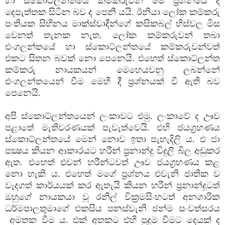
හා ස්කොට්ලන්තයේ කම්කරුවන් මේ ප්‍රශ්නයේ දී
දෙපැත්තක සිටින බව ද පෙනී යයි. ඊනියා ලෝක කම්කරු
පංතියක සිහිනය මාක්ස්වාදීන්ගේ කසිකබල් හිස්වල මිස
වෙනත් තැනක නැත. ලෝක කම්කරුවන් තබා
එංගලන්තයේ හා ස්කොට්ලන්තයේ කම්කරුවන්වත්
එකට සිතන බවක් නො පෙනෙයි. එහෙත් ස්කොට්ලන්ත
කම්කරු නායකයන් මෙහෙයවනු ලබන්නේ
එංගලන්තයෙන් වීම මෙහි දී ප්‍රශ්නයක් වී ඇති බව
පෙනෙයි.
අපි ස්කොට්ලන්තයෙන් ලංකාවට එමු. ලංකාවේ ද ඌව
පළාතේ මැතිවරණයක් පැවැත්වෙයි. එහි ජයග්‍රහණය
ස්කොට්ලන්තයේ මෙන් නොව ඉතා පැහැදිලි ය. එ ජා
පක්‍ෂය කියන ආකාරයට හරීන් ප්‍රනාන්දු විදුලි බිල අඩුකර
ඇත. එහෙත් එවන් හරීන්ටවත් ඌව ජයග්‍රහණය කළ
නො හැකි ය. එහෙත් මගේ ප්‍රශ්නය එවැනි ජාතික ව
වැදගත් කාර්යයක් කර ඇතැයි කියන හරීන් ප්‍රනාන්දුටත්
ඔහුගේ නායකයා වූ රනිල් වික්‍රමසිංහටත් අනගාරික
ධර්මපාලතුමාගේ එකසිය පනස්වැනි ජන්ම සංවත්සරය
අමතක වීම ය. එක් අතකට එහි පුදුම වීමට දෙයක් ද