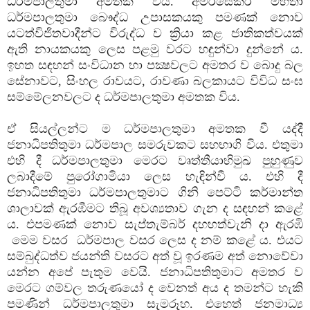
ධර්මපාලතුමා අමතක විය. අමරසේකර මහතා
ධර්මපාලතුමා බෞද්ධ උපාසකයකු පමණක් නොව
යටත්විජිතවාදීන්ට විරුද්ධ ව ක්‍රියා කළ ජාතිකත්වයක්
ඇති නායකයකු ලෙස පළමු වරට හඳුන්වා දුන්නේ ය.
ඉහත සඳහන් සංවිධාන හා පක්‍ෂවලට අමතර ව බොදු බල
සේනාවට, සිංහල රාවයට, රාවණා බලකායට විවිධ සංඝ
සම්මේලනවලට ද ධර්මපාලතුමා අමතක විය.
ඒ සියල්ලන්ට ම ධර්මපාලතුමා අමතක වී යද්දී
ජනාධිපතිතුමා ධර්මපාල සමරුවකට සහභාගි විය. එතුමා
එහි දී ධර්මපාලතුමා මෙරට වෘත්තීයාභිමුඛ පුහුණුව
ලබාදීමේ පුරෝගාමියා ලෙස හැඳින්වී ය. එහි දී
ජනාධිපතිතුමා ධර්මපාලතුමාට ගිනි පෙට්ටි කර්මාන්ත
ශාලාවක් ඇරඹීමට තිබූ අවශ්‍යතාව ගැන ද සඳහන් කළේ
ය. එපමණක් නොව සැප්තැම්බර් දහහත්වැනි දා ඇරඹි
මෙම වසර ධර්මපාල වසර ලෙස ද නම් කළේ ය. එයට
සම්බුද්ධත්ව ජයන්ති වසරට අත් වූ ඉරණම අත් නොවේවා
යන්න අපේ පැතුම වෙයි. ජනාධිපතිතුමාට අමතර ව
මෙරට ගම්වල තරුණයෝ ද වෙනත් අය ද තමන්ට හැකි
පමණින් ධර්මපාලතුමා සැමරූහ. එහෙත් ජනමාධ්‍ය