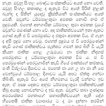
නැත. ඔවුහු සිංහල බෞද්ධ සංස්කෘතියට අයත් නො වෙති.
ඔවුහු සිංහල කතාකළ ද ඇතැම් විට අතේ පිරිත් නූලක්
බැන්ද ද සිතින් යුදෙවු ක්‍රිස්තියානි සංස්කෘතියට අයත්
වෙති. ඔවුන්ට ධර්මපාලතුමා අමතක නොවී නම් ඒ
පුදුමයකි. එහෙත් අනගාරික ධර්මපාල තුමා අමතක වූයේ
ඔවුන්ට පමණක් නො වේ. අද ජාතිකත්වයෙන් ඉතා ඈතට
ගොස් ඇති ජ වි පෙරමුණට ද එතුමා අමතක විය. ඒ ගැන
ද අපි පුදුම නො වෙමු. එහෙත් පුදුමය ජ වි පෙරමුණෙන්
කැඩී ගොස් ජාතිකත්වය පැත්තට ගමන් කර බිහි වී යැයි
කියන ජාතික හෙළ උරුමයට හා ජාතික නිදහස්
පෙරමුණට ද ධර්මපාලතුමා අමතක වීම ය. ජ වි
පෙරමුණෙන් පෙරටුගාමීන් කැඩී ගියේ මාක්ස්ගේ කම්කරු
පංති විප්ලවය දිසාවට ය. එහෙත් ජා හෙ උ හා ජා නි පෙ
වෙන්වූයේ ධර්මපාල දිශාවට යැයි අපට ඒත්තු ගන්වා
තිබිණි. ඇතැම් විට අපේ නිගමනය වැරදි වන්නට ඉඩ
ඇත. ඒ පක්‍ෂ දෙකට අනුව ධර්මපාලතුමා ජාතිකත්වයක්
තිබූ අයකු නොවන්නට ද ඉඩ ඇත. ඔවුන්ට තබා ගුණදාස
අමරසේකර මහතාගේ සභාපතිත්වයෙන් ඇති දේශ
හිතෛෂී ජාතික ව්‍යාපාරය ට ද මා දන්නා තරමින්