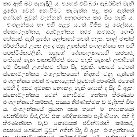
කර ඇති බව පැහැදිලි ය. එහෙත් එඩිංබරා ඇබර්ඩීන් වැනි
ප්‍රදේශ වෙන් නොවීමට කැමැත්ත පළ කර ඇත්තේ
ගෝඩන් බ්‍රවුන් වැන්නන් අනුගමනය කර විය හැකි ය.
එංගලන්තය හා එහි පළමු යටත් විජිත වූ වේල්සය,
ස්කොට්ලන්තය, අයර්ලන්තය තරම් කම්කරු ගොවි
භේදයක් ඇති ප්‍රදේශ ලෝකයේ තවත් නැත. කාල් මාක්ස්
ජර්මනියේ උපත ලද ද ඔහු උගත්තේ එංගලන්තය හා එහි
යටත්විජිතවලිනි. ඔහුගේ දේශපාලනයෙහි කම්කරු
පංතියක් ගැන කතාකිරීමත් එයට නැති තැනක් ලබාදීමත්
මේ විකෘති උගත්කම නිසා සිදු වූවකි. කෙසේ වෙතත්
ස්කොට්ලන්තය එංගලන්තයෙන් නිදහස් වනු ඇත්තේ
එංගලන්තය තවත් බංකොළොත් වූවොත් පමණකි. එහෙත්
මෙහි දී අපට අමතක නොකළ හැකි දෙයක් ද සිදු වී ඇත.
ස්කොට්ලන්තය වෙන් නොවීමට ගන්නා තීරණයට
එංගලන්තයේ කම්කරු පක්‍ෂය තීරණාත්මක ව මැදිහත් වීම
ය. එංගලන්තයේ ප්‍රධාන පක්‍ෂ තුනේ ම නායකයෝ
වෙන්වීමට විරුද්ධව එක වේදිකාවකට පැමිණියහ. එහි දී
තීරණාත්මක වැඩ කොටසක් එඩින්බරාහි කම්කරු
පක්‍ෂයේ ගෝඩන් බ්‍රවුන් අතින් සිදු වී ඇත. එංගලන්තයේ