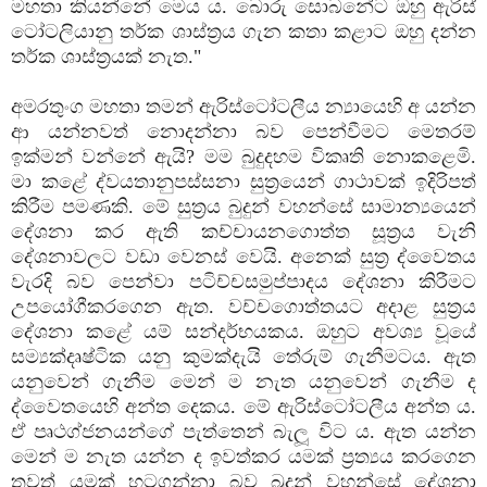
මහතා කියන්නේ මෙය ය. බොරු සොබනේට ඔහු ඇරිස්‌
ටෝටලියානු තර්ක ශාස්‌ත්‍රය ගැන කතා කළාට ඔහු දන්න
තර්ක ශාස්‌ත්‍රයක්‌ නැත."
අමරතුංග මහතා තමන් ඇරිස්‌ටෝටලීය න්‍යායෙහි අ යන්න
ආ යන්නවත් නොදන්නා බව පෙන්වීමට මෙතරම්
ඉක්‌මන් වන්නේ ඇයි? මම බුදුදහම විකෘති නොකළෙමි.
මා කළේ ද්වයතානුපස්‌සනා සුත්‍රයෙන් ගාථාවක්‌ ඉදිරිපත්
කිරීම පමණකි. මේ සුත්‍රය බුදුන් වහන්සේ සාමාන්‍යයෙන්
දේශනා කර ඇති කච්චායනගොත්ත සූත්‍රය වැනි
දේශනාවලට වඩා වෙනස්‌ වෙයි. අනෙක්‌ සුත්‍ර ද්වෛතය
වැරදි බව පෙන්වා පටිච්චසමුප්පාදය දේශනා කිරීමට
උපයෝගීකරගෙන ඇත. වච්චගොත්තයට අදාළ සුත්‍රය
දේශනා කළේ යම් සන්දර්භයකය. ඔහුට අවශ්‍ය වූයේ
සම්‍යක්‌දෘෂ්ටික යනු කුමක්‌දැයි තේරුම් ගැනීමටය. ඇත
යනුවෙන් ගැනීම මෙන් ම නැත යනුවෙන් ගැනීම ද
ද්වෛතයෙහි අන්ත දෙකය. මේ ඇරිස්‌ටෝටලීය අන්ත ය.
ඒ පෘථග්ජනයන්ගේ පැත්තෙන් බැලූ විට ය. ඇත යන්න
මෙන් ම නැත යන්න ද ඉවත්කර යමක්‌ ප්‍රත්‍යය කරගෙන
තවත් යමක්‌ හටගන්නා බව බුදුන් වහන්සේ දේශනා