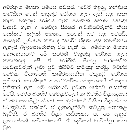
අමරතුංග මහතා මෙසේ පවසයි. "වෙරි හිඳුණු හන්දියේ
චණ්‌ඩියා මෙන් වකුගඩු රෝගය ගැන දැන් ඔහු කතා
නැත. වකුගඩු රෝගය ගැන පමණක්‌ නොව වෛද්‍ය
විද්‍යාව ගැන ද වෛද්‍ය පීඨයේ ආචාර්යවරුන්ට කියා
දෙන්නට නලින් මහතාට පුළුවන් බව ඔහු පවසයි.
මෙවැනි උද්ධච්ඡ කතා ද "වෙරි" හිඳුණු පසු නවතිනවා
ඇතැයි බලාපොරොත්තු විය හැකි ය." අමරතුංග මහතා
නොදන්නවාට අපි තවමත් වකුගඩු රෝගය ගැන
කතාකරමු. අපි ඒ රෝගීන් සිංහල පාරම්පරික
වෛද්‍යවරුන් ලවා සුව කිරීමට කටයුතු කරමු. බටහිර
වෛද්‍ය විද්‍යාවෙහි කෘෂිරසායනික වකුගඩු රෝගය
ප්‍රතිකාර නොතිබුණ ද පාරම්පරික වෙදකමෙහි ඒ සඳහා
ප්‍රතිකාර ඇත. මේ රෝගයට ප්‍රධාන හේතුව ආසනික්‌
වෙයි. මෙරට බටහිර වෛද්‍යවරුන් හා බටහිර විද්‍යාඥයන්
ඒ බව නොපිළිගන්නේ අප ඔවුන්ගේ ඊනියා විද්‍යාත්මක
විධික්‍රමයට එක`ගව ඒ දැනගැනීමට කටයුතු නොකළ
බැවිනි. ඒ බටහිර විද්‍යා ආධිපත්‍යය ය. අප දැනුම
ලබාගත්තේ දෙවියන්ගෙනි. ඒ දෙවියෝ ඩාවින්ලා නො
වූහ.