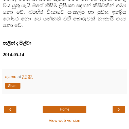
විය යුතු යෑයි මගේ කිසිම ලිපියක සඳහන් කිසිවකින් ගම්‍ය
නො වේ. බටහිර විද්‍යාවේ සංකල්ප හා ප්‍රවාද ඉන්ද්‍රිය
ගෝචර නො වේ යන්නත් එහි බොරුවක්‌ නැතැයි ගම්‍ය
නො වේ.
නලින් ද සිල්වා
2014-05-14
ajamu
at
22:32
Share
‹
›
Home
View web version