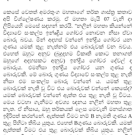
කෙසේ වෙතත් අමරතුංග මහතාගේ තර්ක ශාස්‌ත්‍ර කතාව
අපි විශ්ලේෂණය කරමු. ඒ මහතා මැයි 07 වැනි දා
ලිපියෙහි මෙසේ සඳහන් කරයි. "නලින් මහතා කියන්නේ
විද්‍යාවේ සංකල්ප ඉන්aද්‍රිය ගෝචර නොවන නිසා ඒවා
බොරු බවය. මින් අදහස්‌ වන්නේ ඉන්ද්‍රිය ගෝචර යන
ගුණය යමක්‌ තුළ නැත්නම් එය බොරුවක්‌ වන බවය.
එහෙත් ඔහුට අනුව (බුදුදහම විකෘති කොට තනාගත්
ඔහුගේ අදහසකට අනුව) ඉන්ද්‍රිය ගෝචර දේවල් ද
බොරුය. එමනිසා ඉන්ද්‍රිය ගෝචර යන ගුණය ද
බොරුවකි. මේ බොරු ගුණය විද්‍යාවේ සංකල්ප තුළ නැති
නිසා එම සංකල්ප බොරු වන්නේ ය. යමක්‌ තුළ
බොරුවක්‌ නැති වූ විට එය බොරුවක්‌ වන්නේ කෙසේද?
යමක්‌ බොරුවක්‌ වන්නේ ඇත්ත එය තුළ නැති වූ විටය.
මෙය වටහා ගැනීමට අවශ්‍ය ඥනය නලින් මහතා තුළ
නැත. ඒ නිසාය, ඔහු තර්කයක්‌ ලෙස මෙවැනි මනස්‌ගාත
ඉදිරිපත් කරන්නේ. ඇත්තක්‌ වීමට නම් B නැමති ගුණය A
තුළ පිහිටා තිබිය යුතුය. එහෙත් Bගුණය බොරුවකි. යමක්‌
ඇත්තක්‌ වීමට එය තුළ බොරුවක්‌ තිබිය යුතුය. නලින්