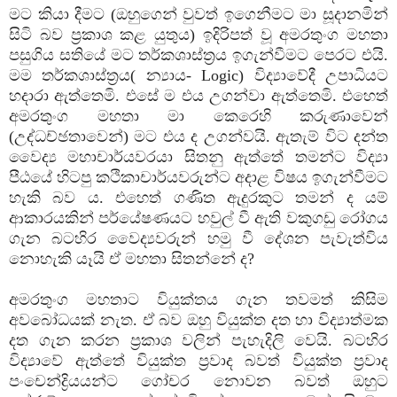
මට කියා දීමට (ඔහුගෙන් වුවත් ඉගෙනීමට මා සූදානමින්
සිටි බව ප්‍රකාශ කළ යුතුය) ඉදිරිපත් වූ අමරතුංග මහතා
පසුගිය සතියේ මට තර්කශාස්‌ත්‍රය ඉගැන්වීමට පෙරට එයි.
මම තර්කශාස්‌ත්‍රය( න්‍යාය- Logic) විද්‍යාවේදී උපාධියට
හදාරා ඇත්තෙමි. එසේ ම එය උගන්වා ඇත්තෙමි. එහෙත්
අමරතුංග මහතා මා කෙරෙහි කරුණාවෙන්
(උද්ධච්ඡතාවෙන්) මට එය ද උගන්වයි. ඇතැම් විට දන්ත
වෛද්‍ය මහාචාර්යවරයා සිතනු ඇත්තේ තමන්ට විද්‍යා
පීඨයේ හිටපු කථිකාචාර්යවරුන්ට අදාළ විෂය ඉගැන්වීමට
හැකි බව ය. එහෙත් ගණිත ඇදුරකුට තමන් ද යම්
ආකාරයකින් පර්යේෂණයට හවුල් වී ඇති වකුගඩු රෝගය
ගැන බටහිර වෛද්‍යවරුන් හමු වී දේශන පැවැත්විය
නොහැකි යෑයි ඒ මහතා සිතන්නේ ද?
අමරතුංග මහතාට වියුක්‌තය ගැන තවමත් කිසිම
අවබෝධයක්‌ නැත. ඒ බව ඔහු වියුක්‌ත දත හා විද්‍යාත්මක
දත ගැන කරන ප්‍රකාශ වලින් පැහැදිලි වෙයි. බටහිර
විද්‍යාවේ ඇත්තේ වියුක්‌ත ප්‍රවාද බවත් වියුක්‌ත ප්‍රවාද
පංචෙන්ද්‍රියයන්ට ගෝචර නොවන බවත් ඔහුට