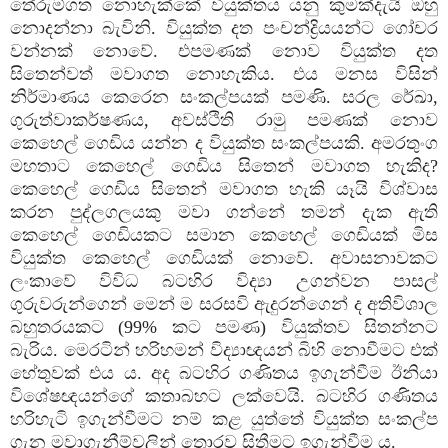
තේරුම්ගත නොහැක්‌කේ වියුක්‌තය යනු කුමක්‌දැයි ඔහු
නොදන්නා බැවිනි. වියුක්‌ත දත පංචන්ද්‍රියයන්ට ගෝචර
වන්නක්‌ නොවේ. එපමණක්‌ නොව වියුක්‌ත දත
සිතෙන්වත් මවාගත නොහැකිය. එය මනස විසින්
නිර්මාණය කෙරෙන සංකල්පයක්‌ පමණි. සරල රේඛා,
ගුරුත්වාකර්ෂණය, අවස්‌ථිති රාමු පමණක්‌ නොව
කෙහෙල් ගෙඩිය යන්න ද වියුක්‌ත සංකල්පයකි. අමරතුංග
මහතාට කෙහෙල් ගෙඩිය සිතෙන් මවාගත හැකිද?
කෙහෙල් ගෙඩිය සිතෙන් මවාගත හැකි යෑයි විශ්වාස
කරන පුද්ලගලයකු මවා ගන්නේ තමන් දැක ඇති
කෙහෙල් ගෙඩියකට සමාන කෙහෙල් ගෙඩියක්‌ මිස
වියුක්‌ත කෙහෙල් ගෙඩියක්‌ නොවේ. අවාසනාවකට
ලංකාවේ විවිධ බටහිර විද්‍යා උගන්වන පාසල්
ගුරුවරුන්ගෙන් මෙන් ම සරසවි ඇදුරන්ගෙන් ද අතිවිශාල
බහුතරයකට (99% කට පමණ) වියුක්‌තව සිතන්නට
බැරිය. මෙරටින් හරිහමන් විද්‍යාඥයන් බිහි නොවීමට එක්‌
හේතුවක්‌ එය ය. අද බටහිර ගණිතය ඉගැන්වීම ඊනියා
විශේෂඥයන්ගේ කතාබහට ලක්‌වෙයි. බටහිර ගණිතය
හරිහැටි ඉගැන්වීමට නම් කළ යුත්තේ වියුක්‌ත සංකල්ප
ගැන මවාගැනීම්වලින් තොරව සිතීමට ඉගැන්වීම ය.