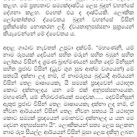
කළහ. මේ ප්‍රත්‍යතාව සම්‍යක්‌දෘෂ්ටිය ලෙස බුදුන් වහන්සේ
දේශනා කළහ. එහෙත් එය ද දෘෂ්ටියකි. ලෞකික
ලෝකෝත්තර ද්වෛතය බුදුන් වහන්සේ විසින්
ප්‍රතික්‌ෂේප නොකරන ලදි. ද්වයතානුපස්‌සනා සූත්‍රයෙන්
කියෑවෙන්නේ මේ ද්වෛතය ය.
අදාළ ගාථාව නැවතත් උපුටා දක්‌වමි. "මහණෙනි, යම්
නාම රූපයක්‌ දෙවියන් සහිත මරුන් සහිත බඹුන් සහිත
ලෝකය විසින් ද ශ්‍රමණ බ්‍රාහ්මණයන් සහිත දෙව් මිනිසුන්
සහිත ප්‍රජාව විසින් (ධ්‍රැව ශුශ සුඛ ආත්ම වශයෙන්) මේ
සත්‍යයි දක්‌නා ලද නම්, ඒ නාමරූපය බුද්ධාදී ආර්යයන්
විසින් තෙල මෘෂායෙකැ යි සම්‍යක්‌ ප්‍රඥවෙන් යථාභූත
කොට දක්‌නාලදය යන මේ එක්‌ අනුපස්‌සනායෙක.
මහණෙනි, යම් නිරාවරණයක්‌ සදෙවක...... දෙව්මිනිසුන්
ඇතුළු ප්‍රජාව විසින් තෙල මෘෂායෙකැ දක්‌නා ලද නම්, ඒ
නිවන ආර්යයන් විසින් තෙල නිවන සත්‍යය යි යථාභූත
කොට සම්‍යක්‌ ප්‍රඥයෙන් මොනවට දක්‌නාලද ය යන මෙ
දෙවන අනුපස්‌සනා යි". ලෞකිකයන් සත්‍ය ලෙස සලකන
නාම රූප සියල්ල ආර්යයන් විසින් මුසා ලෙස දකිනු ලබන