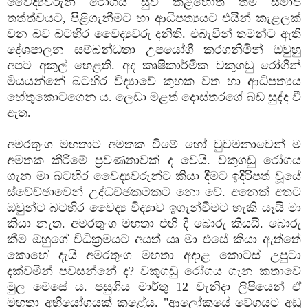
වෛද්‍යවරුන් රෝගය සුව කළහොත් තම සමාජ
තත්ත්වයට, පිළිගැනීමට හා ආධිපත්‍යයට එයින් කැළලක්‌
වන බව බටහිර වෛද්‍යවරු දනිති. එබැවින් තමන්ට ඇති
දේශපාලන සම්බන්ධතා උපයෝගී කරගනිමින් ඔවුහු
අපට අකුල් හෙළති. අද කෘෂිකාර්මික වකුගඩු රෝගීන්
මියයන්නේ බටහිර විද්‍යාවේ කුහක වත හා ආධිපත්‍යය
හේතුකොටගෙන ය. ලෙඩා මළත් දොස්‌තරගේ බඩ සුද්ද වී
ඇත.
අමරතුංග මහතාට අමතක වීමේ හෝ වුවමනාවෙන් ම
අමතක කිරීමේ ප්‍රවණතාවක්‌ ද වෙයි. වකුගඩු රෝගය
ගැන මා බටහිර වෛද්‍යවරුන්ට කියා දීමට ඉදිරිපත් වූයේ
ස්‌වේච්ඡාවෙන් උද්ධච්ඡකමකට නො වේ. අනෙක්‌ අතට
ඔවුන්ට බටහිර වෛද්‍ය විද්‍යාව ඉගැන්වීමට හැකි යෑයි මා
කියා නැත. අමරතුංග මහතා එහි දී බොරු කියයි. බොරු
කීම ඔහුගේ විධික්‍රමයට අයත් යෘ මා එසේ කියා ඇත්තේ
කොහේ දැයි අමරතුංග මහතා අදාළ කොටස්‌ උපුටා
දක්‌වමින් පවසන්නේ ද? වකුගඩු රෝගය ගැන කතාවේ
මුල මෙසේ ය. පසුගිය මාර්තු 12 වැනිදා ලිපියෙන් ඒ
මහතා අභියෝගයක්‌ කළේය. "ආලෝකයේ වේගයට අඩු