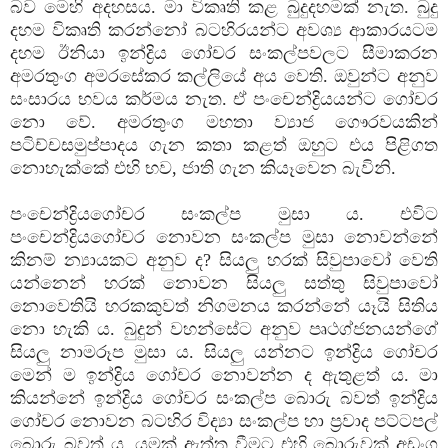
බව මෙහි අදහසය. මා විකෘති කළ බුදුදහමක්‌ නැත. බුදු
දහම විකෘති කරන්නෝ බටහිරයන්ට අවශ්‍ය ආකාරයටම
දහම ඊනියා ඉන්ද්‍රිය ගෝචර සංකල්පවලට සීමාකරන
අමරතුංග අමරසේකර කල්ලියේ අය වෙති. ඔවුන්ට අනුව
සංසාරය භවය කර්මය නැත. ඒ පංචෙන්ද්‍රියයන්ට ගෝචර
නො වේ. අමරතුංග මහතා ව්‍යාජ ගෞරවයකින්
පටිච්චසමුප්පාදය ගැන කතා කළත් ඔහුට එය පිළිගත
නොහැක්‌කේ එහි භව, ජාති ගැන කියෑවෙන බැවිනි.
පංචෙන්ද්‍රියගෝචර සංකල්ප මුසා ය. එවිට
පංචෙන්ද්‍රියගෝචර නොවන සංකල්ප මුසා නොවන්නේ
කිනම් න්‍යායකට අනුව ද? සියලු හරක්‌ සිවුපාවෝ වෙති
යන්නෙන් හරක්‌ නොවන සියලු සත්තු සිවුපාවෝ
නොවෙතියි හරකකුවත් නිගමනය කරන්නේ යෑයි සිතිය
නො හැකි ය. බුදුන් වහන්සේට අනුව පෘථග්ජනයන්ගේ
සියලු නාමරූප මුසා ය. සියලු යන්නට ඉන්ද්‍රිය ගෝචර
මෙන් ම ඉන්ද්‍රිය ගෝචර නොවන්න ද ඇතුළත් ය. මා
කියන්නේ ඉන්ද්‍රිය ගෝචර සංකල්ප බොරු බවත් ඉන්ද්‍රිය
ගෝචර නොවන බටහිර විද්‍යා සංකල්ප හා ප්‍රවාද පට්‌ටපල්
බොරු බවත් ය. යමක්‌ ඇත්ත වීමට එහි බොරුවක්‌ අඩංගු