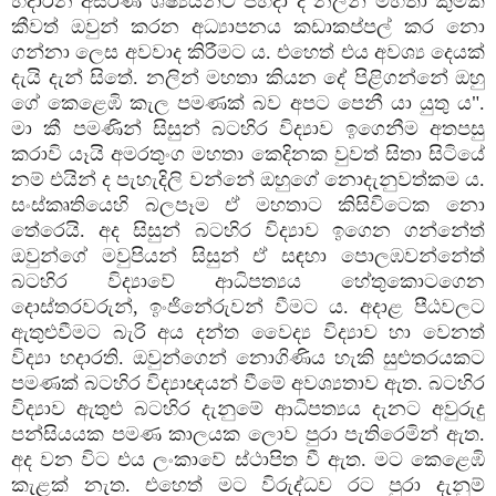
හදාරන අසරණ ශීෂ්‍යයන්ට පහදා දී නලින් මහතා කුමක්‌
කීවත් ඔවුන් කරන අධ්‍යාපනය කඩාකප්පල් කර නො
ගන්නා ලෙස අවවාද කිරීමට ය. එහෙත් එය අවශ්‍ය දෙයක්‌
දැයි දැන් සිතේ. නලින් මහතා කියන දේ පිළිගන්නේ ඔහු
ගේ කෙළෙඹි කැල පමණක්‌ බව අපට පෙනී යා යුතු ය".
මා කී පමණින් සිසුන් බටහිර විද්‍යාව ඉගෙනීම අතපසු
කරාවි යෑයි අමරතුංග මහතා කෙදිනක වුවත් සිතා සිටියේ
නම් එයින් ද පැහැදිලි වන්නේ ඔහුගේ නොදැනුවත්කම ය.
සංස්‌කෘතියෙහි බලපෑම ඒ මහතාට කිසිවිටෙක නො
තේරෙයි. අද සිසුන් බටහිර විද්‍යාව ඉගෙන ගන්නේත්
ඔවුන්ගේ මවුපියන් සිසුන් ඒ සඳහා පොලඹවන්නේත්
බටහිර විද්‍යාවේ ආධිපත්‍යය හේතුකොටගෙන
දොස්‌තරවරුන්, ඉංජිනේරුවන් වීමට ය. අදාළ පීඨවලට
ඇතුළුවීමට බැරි අය දන්ත වෛද්‍ය විද්‍යාව හා වෙනත්
විද්‍යා හදාරති. ඔවුන්ගෙන් නොගිණිය හැකි සුළුතරයකට
පමණක්‌ බටහිර විද්‍යාඥයන් වීමේ අවශ්‍යතාව ඇත. බටහිර
විද්‍යාව ඇතුළු බටහිර දැනුමේ ආධිපත්‍යය දැනට අවුරුදු
පන්සියයක පමණ කාලයක ලොව පුරා පැතිරෙමින් ඇත.
අද වන විට එය ලංකාවේ ස්‌ථාපිත වී ඇත. මට කෙළෙඹි
කැළක්‌ නැත. එහෙත් මට විරුද්ධව රට පුරා දැනුම්