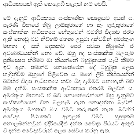
ආධිපත්‍යයක්‌ ඇති කෙළෙඹි කැළක්‌ නම් වෙයි.
මේ දැනුම් ආධිපත්‍යය සංස්‌කෘතික ක්‍ෂෙත්‍රයට අයත් ය.
පැරණි චීනයේ තිබු ලාඕතුමාගේ හා කුං ගුරුතුමාගේ
සංස්‌කෘතික ආධිපත්‍යය හේතුවෙන් බටහිර විද්‍යාව එරට
ඇති නොවූ බව නීඩ්හම් මහතා උපුටා දක්‌වමින් අමරතුංග
මහතා ද සති දෙකකට පෙර පවසා තිබුණත් ඒ
අවබෝධයකින් නො වේ. ඔහු අද සංස්‌කෘතික බලපෑම
ප්‍රතික්‍ෂෙප කිරීමට මා කියන්නේ බහුබූතයක්‌ යෑයි කීමට
ඉඩ ඇත. තමන්ට නොතේරෙන දේ බහුබූත ලෙස
හැඳින්වීම ඔහුගේ පිළිවෙත ය. මගේ ලිපි කිහිපයකින්
බටහිර විද්‍යා ආධිපත්‍යය කඩා බිඳ දැමීමට නොහැකි බව
මම දනිමි. සංස්‌කෘතික ආධිපත්‍යය එතරම් බලවත් ය.
අමරතුංග මහතාට ඒ බව නොතේරෙන්නේ ඔහු දැනුමට
සංස්‌කෘතියෙන් වන බලපෑම ගැන නොදන්නා බැවිනි.
අමරතුංග මහතාට බිය වීමට කරුණක්‌ නැත. බටහිර
වෛද්‍ය පිඨයකට ඇතුළත් වීමට සුදුසුකම්
නොලබන්නවුන් ඉදිරියේදීත් දන්ත වෛද්‍ය පීඨයට ඇතුළු
වී දන්ත වෛද්‍යවරුන් ලෙස සේවය කරනු ඇත.