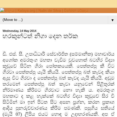
▼
Wednesday, 14 May 2014
හරකුන්ටත් නිගා දෙන තර්ක
ඩී. එස්‌. සී. උපාධිධාරී සේවාර්ජිත (සම්මානිත) මහාචාර්ය
අශෝක අමරතුංග මහතා වැඩිම වුවහොත් බටහිර විද්‍යා
කූඩුවේ සිටින ගිරා පෝතකයෙකි. පෙත්තප්පු කී විට
ගිරවා පෙත්තප්පු යෑයි කියයි. පෙත්තප්පු බත් කෑවද කියා
ඇසු විට ගිරවා ද පෙත්තප්පු බත් කෑවද යෑයි කියයි. අඩුම
තරමෙන් පෙත්තප්පු බත් කෑවා යනුවෙන් පිළිතුරක්‌
නිර්මාණය කිරීමට ගිරවාට නො හැකි ය. අමරතුංග
මහතාට ද කළ හැක්‌කේ බටහිර විද්‍යා කූඩුවේ සිර වී
සිටිමින් මා ඉන් පිටත සිට අසන ප්‍රශ්න, කරන ප්‍රකාශ
ආදිය පුනරුච්චාරණය කිරීම පමණකි. පසුගිය සතියේ
(මැයි 07) ලිපිය එයට හොඳ ම උදාහරණයකි. අප ඒ