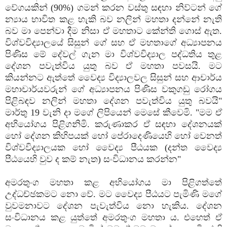
වේගයකින් (90%) ගමන් කරන වස්‌තු සඳහා නිව්ටන් ගේ
න්‍යාය භාවිත කළ හැකි බව නලින් මහතා දන්නේ නැති
බව මා පෙන්වා දීම නිසා ඒ මහතාට කේන්ති ගොස්‌ ඇත.
විශ්වවිද්‍යාලයේ සිසුන් ගේ සහ ඒ මහතාගේ අධ්‍යාපනය
පිණිස මේ දේවල් ගැන මා විශ්වවිද්‍යාල පද්ධතිය තුළ
දේශන පවැත්විය යුතු බව ඒ මහතා පවසයි. මට
කියන්නට ඇත්තේ වෛද්‍ය විද්‍යාලවල සිසුන් සහ ආචාර්ය
මහාචාර්යවරුන් ගේ අධ්‍යාපනය පිණිස වකුගඩු රෝගය
පිළිබඳව නලින් මහතා දේශන පවැත්විය යුතු බවයි"
මාර්තු 19 වැනි දා මගේ ලිපියෙන් මෙසේ කීවෙමි. "මම ඒ
අභියෝගය පිළිගනිමි. කරුණාකර ඒ සඳහා දේශනයක්‌
හෝ දේශන කිහිපයක්‌ හෝ පේරාදෙණියෙහි හෝ වෙනත්
විශ්වවිද්‍යාලයක හෝ වෛද්‍ය පීඨයක (දන්ත වෛද්‍ය
පීඨයෙහි වුව ද කම් නැත) සංවිධානය කරන්න"
අමරතුංග මහතා කළ අභියෝගය මා පිළිගත්තේ
උද්ධච්ඡකමට නො වේ. මට වෛද්‍ය පීඨයට පැමිණි මගේ
වුවමනාවට දේශන පැවැත්විය නො හැකිය. දේශන
සංවිධානය කළ යුත්තේ අමරතුංග මහතා ය. එහෙත් ඒ