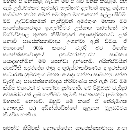
මහතා ඒ නොකළ බැවින් මම ඒ බව මතක්‌ කළෙමි. එහි
ඇති උද්ධච්ඡකම කුමක්‌ද? හැකිනම් දැන්වත් අදාළ දේශන
සංවිධාන කරන මෙන් අමරතුංග මහතාගෙන් ඉල්ලා සිටිමි.
මට උද්ධච්ඡකමක්‌ නැතිවුවත් අමරතුංග මහතා මට
සාපේක්‌ෂතාවාදය ඉගැන්වීමට උත්සාහ කරන්නේ මා
විශ්වවිද්‍යාල තුනක කිසිවකුගේ දොaෂදර්ශනයට ලක්‌
නොවී සාපේක්‌ෂතාවාදය උගන්වා ඇති විටය. ඒ
මහතාගේ 90% කතාව වැරදි බව විශේෂ
සාපේක්‌ෂතාවාදයේ (ක-ඩ2රැජ2)1රැ2 සාධකය
යොදාගනිමින් මම පෙන්වා දුන්නෙමි. අයින්ස්‌ටයින්
අවස්‌ථිති සමුද්දේශ රාමු ද ගුරුත්වාකර්ෂණය ද ඉවත්කර
සාධාරණ (අමරතුංග මහතා යොදා ගන්නා සාමාන්‍ය යන්න
වැරදි ය) සාපේක්‌ෂතාවාදය නිර්මාණය කර ඇති බව මම
කිහිප වතාවක්‌ ම පෙන්වා දුන්නෙමි. මේ පිළිබඳව වැඩිදුර
අවබෝධයක්‌ ලබාගැනීමට කැමති පාඨකයකුට (අමරතුංග
මහතාට නොවේ. ඔහුට මේ කපේ ඒ තේරුම්ගත
නොහැකි ය.) අයින්ස්‌ටයින්ගේ තුල්‍යතා මූලධර්මය
කියවිය හැකි ය.
තමන්ට කිසිවක්‌ නොතේරෙන සාපේක්‌ෂතාවාදය ගැන