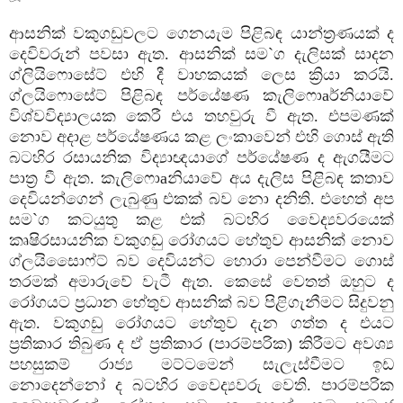
ආසනික්‌ වකුගඩුවලට ගෙනයැම පිළිබඳ යාන්ත්‍රණයක්‌ ද
දෙවිවරුන් පවසා ඇත. ආසනික්‌ සම`ග දැලිසක්‌ සාදන
ග්ලියිෆොසේට්‌ එහි දී වාහකයක්‌ ලෙස ක්‍රියා කරයි.
ග්ලයිෆොසේට්‌ පිළිබඳ පර්යේෂණ කැලිෆොaර්නියාවේ
විශ්වවිද්‍යාලයක කෙරී එය තහවුරු වී ඇත. එපමණක්‌
නොව අදාළ පර්යේෂණය කළ ලංකාවෙන් එහි ගොස්‌ ඇති
බටහිර රසායනික විද්‍යාඥයාගේ පර්යේෂණ ද ඇගයීමට
පාත්‍ර වී ඇත. කැලිෆොaනියාවේ අය දැලිස පිළිබඳ කතාව
දෙවියන්ගෙන් ලැබුණු එකක්‌ බව නො දනිති. එහෙත් අප
සම`ග කටයුතු කළ එක්‌ බටහිර වෛද්‍යවරයෙක්‌
කෘෂිරසායනික වකුගඩු රෝගයට හේතුව ආසනික්‌ නොව
ග්ලයිසොෙෆ්ට්‌ බව දෙවියන්ට හොරා පෙන්වීමට ගොස්‌
තරමක්‌ අමාරුවේ වැටී ඇත. කෙසේ වෙතත් ඔහුට ද
රෝගයට ප්‍රධාන හේතුව ආසනික්‌ බව පිළිගැනීමට සිදුවනු
ඇත. වකුගඩු රෝගයට හේතුව දැන ගත්ත ද එයට
ප්‍රතිකාර තිබුණ ද ඒ ප්‍රතිකාර (පාරම්පරික) කිරීමට අවශ්‍ය
පහසුකම් රාජ්‍ය මට්‌ටමෙන් සැලැස්‌වීමට ඉඩ
නොදෙන්නෝ ද බටහිර වෛද්‍යවරු වෙති. පාරම්පරික