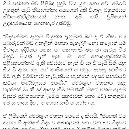
ගිරාපෝතක බව පිළිබඳ පුදුම විය යුතු නො වේ. මෙරට
උගතුන් යෑයි කියාගන්නා අයගෙන් අති විශාල බහුතරයට
නිර්මාණශීලීත්වයක්‌ නැත. අපි එකී ලිපියෙන්
උදාහරණයක්‌ ගෙනහැර දක්‌වමු.
"විද්‍යාත්මක දැනුම වියුක්‌ත දැනුමක්‌ බව ද ඒ නිසා එය
බොරුවක්‌ බව ද නලින් මහතා පැහැදිලි නො කළොත් මේ
විවාදය ඉදිරියට ගෙන යා නොහැකි බව මා පැවසු විට
ඔහුට බියක්‌ දැනී ඇත. මා ගේ නොදැනුවත්කම
එළිදක්‌වන්නට ඇති අවස්‌ථාව නැති වී යා වී යෑයි සිති ඔහු
බිය වී ඇත. ඔහු ගේ කාසියෙන් ම ඔහුට ආපසු ගෙවීමට
මට ඇති වුවමනාව නැවැත්විය හැක්‌කේ විදුසර සඟරාවේ
කර්තෘ මණ්‌ඩලයට පමණි." අමරතුංග මහතාට කළ
හැක්‌කේ මා කී දේ ආපසු කීම පමණකි. මගේ එකම පැතුම
විදුසර පුවත්පතෙහි (මෙය සඟරාවක්‌ නො වේ) කතුතුමා
මේ සංවාදය දිගට ම ගෙන යාවි ය යන්න ය.
ඒ ලිපියෙහි අමරතුංග මහතා මෙසේ ද කියයි. "එහෙත් මට
අවශ්‍ය වී ඇත්තේ විද්‍යාව බොරුවක්‌ නො වන බව විද්‍යාව