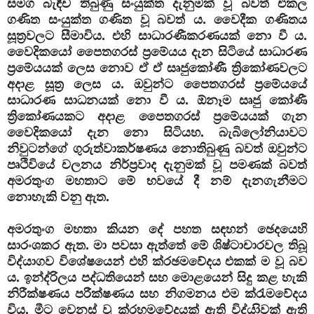
සමග බැඳීච තිබුණු සංයුක්ත දැනුමක් වූ බවත් එකල
ගණිත සංයුක්ත ගණිත වූ බවත් ය. වෛදීක ගණිතය
සූත්‍රවලට සීමාවිය. එහි සාධාරණීකරණයක් නො වී ය.
වෛදිකයෝ පෛතගරස් ප්‍රමේයය දැන සිටියේ සාධාරණ
ප්‍රමේයයක් ලෙස නොව ඒ ඒ සෘජුකෝණී ත්‍රිකෝණවලට
අදාළ සූත්‍ර ලෙස ය. ඔවුන්ට පෛතගරස් ප්‍රමේයයේ
සාධාරණ සාධනයක් නො වී ය. ඕනෑම සෘජු කෝණී
ත්‍රිකෝණයකට අදාළ පෛතගරස් ප්‍රමේයයක් ගැන
වෛදිකයෝ දැන නො සිටියහ. බැබිලෝනියාවට
නිවුටන්ගේ ගුරුත්වාකර්ෂණය නොතිබුණු බවත් ඔවුන්ට
පෘථිවියේ චලනය නිර්ප්‍රවාද දැනුමක් වූ පමණක් බවත්
අමරතුංග මහතාට මේ භවයේ දී නම් දැනගැනීමට
නොහැකි වනු ඇත.
අමරතුංග මහතා කියන දේ පහත සඳහන් ඡෙදයෙහි
සාරංශකර ඇත. මා පවසා ඇත්තේ මේ ශිෂ්ටාචාරවල තිබූ
විද්යාගව විශේෂයෙන් එහි ක්රඡමවේදය එකක්‌ ම වූ බව
ය. ඉන්ද්රිලය පද්ධතියෙන් සහ මොළයෙන් සිදු කළ හැකි
නිරීක්‌ෂණය පරීක්‌ෂණය සහ නිගමනය එම ක්රැමවේදය
විය. මීට වෙනස්‌ වූ ක්රහමවේදයක්‌ ඇති විද්යාිවක්‌ ඇති