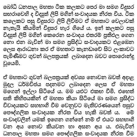
බෝධි ධනපාල මහතා ටික කලකට පෙර මා සමග විදුසර
සඟරාවෙහි ද විද්‍යුත් ලිපි මගින් සංවාදයක නිරත විය. ටික
කලෙකට පසු විදුසරට ලිපි ලිවීමට ඒ මහතාට වෙලාවක්
නැතැයි කියමින් විදුසර හැර ගියේ ය. ඉන් කලකට පසු
විද්‍යුත් ලිපි මගින් කෙරෙන සංවාදය එතරම් ප්‍රතිඵල ගෙන
නො එන බැවින් මා සමග ප්‍රසිද්ධ සංවාදයකට එළඹෙන
ලෙස ආරාධනා කර ඒ මහතාට කැනඩාවේ සිට ලංකාවට
පැමිණීමට ගුවන් බලපත්‍රයක් ලබාදෙන බවට පොරොන්දු
වූයෙමි.
ඒ මහතාට ගුවන් බලපත්‍රයක් අවශ්‍ය නොවන බවත් අදාළ
මුදල ධර්මවිජය පදනමට ලබාදෙන ලෙස ඒ මහතා
මගෙන් ඉල්ලා සිටියේ ය. මම යඑට එකඟ වීමි. එහෙත්
සති කිහිපයකින් ඒ මහතා කියා සිටියේ මා සමග ප්‍රසිද්ධ
විවාදයකට සහභාගි වීම වෙනුවට මැතිවරණයෙන් පසුව
පෞද්ගලික සංවාදයක නිරත විය හැකි බවත් ය. මේ
සංවාදවලින් යමක් ඉගෙන ගන්නේ නම් ඒ එයට සහභාගි
වන අය නොව කියවන හා අසන අය ය. එබැවින්
ධනපාල මහතා සමග පෞද්ගලික සංවාදයක නිරත වීම