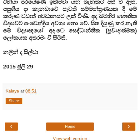
ඊනියා පරයේෂණ ඉක්මවා යන තැනකට පත් වී ඇත.
පසුගිය දා කැනඩාවේ පැවති සම්මන්ත්‍රණයක දී මේ
කරුණ වඩාත් අවධානයට ලක් විණි. අද බටහිර භෞතික
විද්‍යාවට පංචෙන්ද්‍රිය අවශ්‍ය නො වේ. සිත දියුණු කර නැති
මේ විද්‍යාඥයෝ අද ෙසෙද්ධාන්තික (ප්‍රවාදාත්මක)
ලෝකයක අතරමං වී සිටිති.
නලින් ද සිල්වා
2015 ජූලි 29
Kalaya
at
08:51
Share
‹
›
Home
View web version