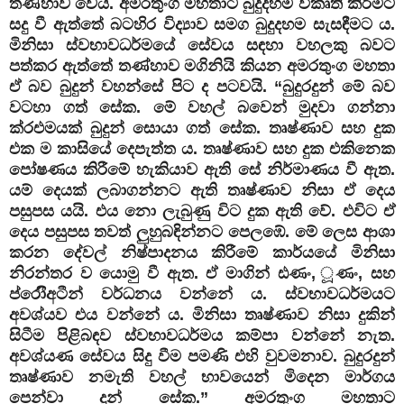
තණ්හාව වෙයි. අමරතුංග මහතාට බුදුදහම විකෘති කිරීමට
සදු වී ඇත්තේ බටහිර විද්‍යාව සමග බුදුදහම සැසඳීමට ය.
මිනිසා ස්වභාවධර්මයේ සේවය සඳහා වහලකු බවට
පත්කර ඇත්තේ තණ්හාව මගිනියි කියන අමරතුංග මහතා
ඒ බව බුදුන් වහන්සේ පිට ද පටවයි. “බුදුරදුන් මේ බව
වටහා ගත් සේක. මේ වහල් බවෙන් මුදවා ගන්නා
ක්රඑමයක්‌ බුදුන් සොයා ගත් සේක. තෘෂ්ණාව සහ දුක
එක ම කාසියේ දෙපැත්ත ය. තෘෂ්ණාව සහ දුක එකිනෙක
පෝෂණය කිරීමේ හැකියාව ඇති සේ නිර්මාණය වී ඇත.
යම් දෙයක්‌ ලබාගන්නට ඇති තෘෂ්ණාව නිසා ඒ දෙය
පසුපස යයි. එය නො ලැබුණු විට දුක ඇති වේ. එවිට ඒ
දෙය පසුපස තවත් ලුහුබඳින්නට පෙලඹේ. මේ ලෙස ආශා
කරන දේවල් නිෂ්පාදනය කිරීමේ කාර්යයේ මිනිසා
නිරන්තර ව යොමු වී ඇත. ඒ මාගින් ඪණං, ූණං, සහ
ප්රොීඅටීන් වර්ධනය වන්නේ ය. ස්‌වභාවධර්මයට
අවශ්යව එය වන්නේ ය. මිනිසා තෘෂ්ණාව නිසා දුකින්
සිටීම පිළිබඳව ස්‌වභාවධර්මය කම්පා වන්නේ නැත.
අවශ්යණ සේවය සිදු වීම පමණි එහි වුවමනාව. බුදුරදුන්
තෘෂ්ණාව නමැති වහල් භාවයෙන් මිදෙන මාර්ගය
පෙන්වා දුන් සේක.” අමරතුංග මහතාට