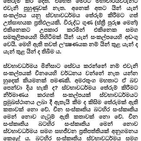
තේරුම් කර දෙති. එහෙත් මෙරට මහාචාර්යවරුන්ට
එවැනි පුහුණුවක් නැත. අනෙක් අතට යින් යැන්
සංකල්පය යනු ස්වභාවධර්මය තේරුම් කිරීමට ගත්
උත්සාහයක ප්‍රතිඵලයකි. විරුද්ධ ගුණ (ස්ත්‍රී පුරුෂ මෙන්)
එකිනෙකට උපකාර කරමින් එකිනෙක සමග
සමතුලිතයෙහි පිහිටීමක් යින් යැන් සංකල්පයෙහි අඩංගු
වෙයි. මෙහි ඇති තවත් ල’ක්‍ෂණයක නම් යින් තුළ යැන් ද
යැන් තුළ යින් ද තිබීම ය.
ස්වභාවධර්මය මිනිසාට සේවය කරන්නේ නම් එවැනි
සංකල්පයක් චීනයෙහි වර්ධනය වන්නේ නැත යන්න
හුදෙක් කියමනක් පමණකි. අමරතුංග මහතාට ඒ බව
පෙන්වා දිය හැකි ද? ස්වභාවධර්මය තේරුම් කිරීමට
නිර්මාණය කරගත් සංකල්පයක් ස්වභාවධර්මයට
ප්‍රමුඛස්ථානය ලබා දී ඇතැයි කීම ද කිසිම තේරුමක් ඇති
කතාවක් නො වේ. චීන සංස්කෘතිය බටහිර සංස්කෘතිය
මෙන් නොව ගැටුම් ඇති කතාවක් නො වේ. චීන
සංස්කෘතිය බටහිර සංස්කෘතිය මෙන් නොව
ස්වභාවධර්මය සමග සහජීවන ප්‍රතිපත්තියක් අනුගමනය
කෙළේ ය. බටහිර සංස්කෘතිය ස්වභාවධර්මය සමග