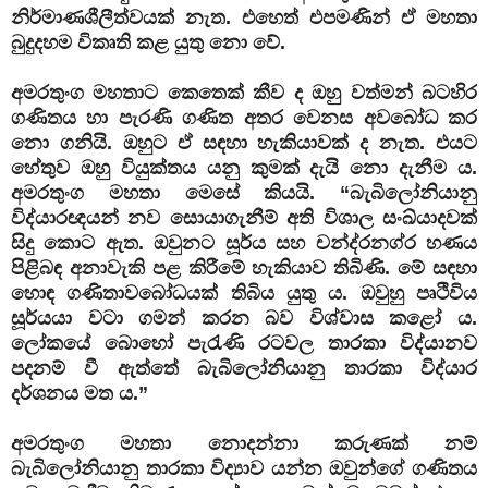
නිර්මාණශීලීත්වයක් නැත. එහෙත් එපමණින් ඒ මහතා
බුදුදහම විකෘති කළ යුතු නො වේ.
අමරතුංග මහතාට කෙතෙක් කීව ද ඔහු වත්මන් බටහිර
ගණිතය හා පැරණි ගණිත අතර වෙනස අවබෝධ කර
නො ගනියි. ඔහුට ඒ සඳහා හැකියාවක් ද නැත. එයට
හේතුව ඔහු වියුක්තය යනු කුමක් දැයි නො දැනීම ය.
අමරතුංග මහතා මෙසේ කියයි. “බැබිලෝනියානු
විද්යාරඥයන් නව සොයාගැනීම් අති විශාල සංඛ්යාදවක්‌
සිදු කොට ඇත. ඔවුනට සූර්ය සහ චන්ද්රනග්ර හණය
පිළිබඳ අනාවැකි පළ කිරීමේ හැකියාව තිබිණි. මේ සඳහා
හොඳ ගණිතාවබෝධයක්‌ තිබිය යුතු ය. ඔවුහු පෘථිවිය
සූර්යයා වටා ගමන් කරන බව විශ්වාස කළෝ ය.
ලෝකයේ බොහෝ පැරැණි රටවල තාරකා විද්යානව
පදනම් වී ඇත්තේ බැබිලෝනියානු තාරකා විද්යාර
දර්ශනය මත ය.”
අමරතුංග මහතා නොදන්නා කරුණක් නම්
බැබිලෝනියානු තාරකා විද්‍යාව යන්න ඔවුන්ගේ ගණිතය