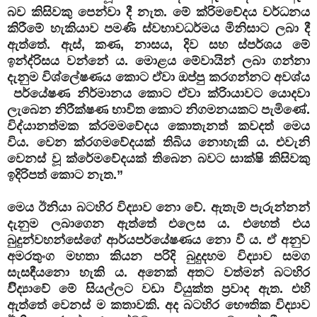
බව කිසිවකු පෙන්වා දී නැත. මේ ක්රිමවේදය වර්ධනය
කිරීමේ හැකියාව පමණි ස්‌වභාවධර්මය මිනිසාට ලබා දී
ඇත්තේ. ඇස්‌, කණ, නාසය, දිව සහ ස්‌පර්ශය මේ
ඉන්ද්රිසය වන්නේ ය. මොළය මේවායින් ලබා ගන්නා
දැනුම විශ්ලේෂණය කොට ඒවා ඔප්පු කරගන්නට අවශ්ය
පර්යේෂණ නිර්මානය කොට ඒවා ක්රිායාවට යොදවා
ලැබෙන නිරීක්‌ෂණ භාවිත කොට නිගමනයකට පැමිණේ.
විද්යානත්මක ක්රමමවේදය කොතැනත් කවදත් මෙය
විය. වෙන ක්රගමවේදයක්‌ තිබිය නොහැකි ය. එවැනි
වෙනස්‌ වූ ක්රේමවේදයක්‌ තිබෙන බවට සාක්‌ෂි කිසිවකු
ඉදිරිපත් කොට නැත.”
මෙය ඊනියා බටහිර විද්‍යාව නො වේ. ඇතැම් පැරුන්නන්
දැනුම ලබාගෙන ඇත්තේ එලෙස ය. එහෙත් එය
බුදුන්වහන්සේගේ ආර්යපර්යේෂණය නො වී ය. ඒ අනුව
අමරතුංග මහතා කියන පරිදි බුදුදහම විද්‍යාව සමග
සැසඳීයනො හැකි ය. අනෙක් අතට වත්මන් බටහිර
විිද්‍යාවේ මේ සියල්ලට වඩා වියුක්ත ප්‍රවාද ඇත. එහි
ඇත්තේ වෙනස් ම කතාවකි. අද බටහිර භෞතික විද්‍යාව