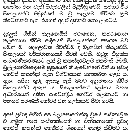
දී ඔවුන් දක්වන අදක්‍ෂතාව ගඟ හත්ගවුවක් තියෙද්දි අමුඩ
ගහන්න එපා වැනි පිරුළුවලින් පිළිබිඹු වෙයි. සමහර විට
සිංහලයන්ට ඔවුන්ගේ ම වූ සැලසුම් කිරීමේ ක්‍රම
තිබෙන්නට ඇත. එහෙත් අද ඒ දක්නට නො ලැබෙයි.
දඹුලුත් ගිහින් තලගොයිත් මරාගෙන, කබරගොයා
තලගොයා කිරීම ආදියෙහි සිංහලයන්ගේ අසංගත බව
මෙන් ම දෙලොවක ජීවත්වීම ද මැනවින් කියැවෙයි.
සිංහලයෝ වර්තමානයෙහි ජීවත් වෙති. ඔවුහු වියුක්ත
සාධාරණිකරණයට ලක් වූ කතන්දරවලට අකමැති වෙති.
චුල්ලහත්ථිපදොපම සූත්‍රයෙන් කියැවෙන්නේ ඊනියා ප්‍රවාද
හෙවත් කතන්දර ගැන විශ්වාසයක් නොතබන ලෙස ය.
ඇතා දකින තුරු ඇතකු ඇති බවට අනුමානය කිරීම
සිංහලයන්ට අකැප ය. සිංහලයන්ගේ ලෝකය මනස
ආධාරයෙන් දකින පංචෙන්ද්‍රිය ගෝචර ලෝකයට හා
මනසට පමණක් ගෝචර වන ලෝකයට සීමා වෙයි.
අපේ ප්‍රවාද මගින් අප බලාපොරොත්තු වූයේ තාවකාලික
ව නමුත් අපේ සංස්කෘතියෙහි හා චින්තනයෙහි ප්‍රවාද
හෙවත් කතන්දර ගෙතීමට ශිෂ්‍යයන් යොමු කිරීමට ය.