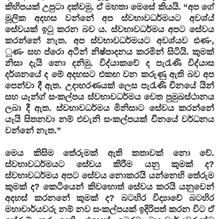
කිහිපයක් උපුටා දක්වමු. ඒ මහතා මෙසේ කියයි. “අප ගේ
මූලික අදහස වන්නේ අප ස්‌වභාවධර්මයට අවශ්ය්
සේවයක්‌ ඉටු කරන බව ය. ස්‌වභාවධර්මය අපට සේවය
කරන්නේ නැත. අප ස්‌වභාවධර්මයට අවශ්යව ඪණං,
ූණං සහ ප්රො අටීන් නිෂ්පාදනය කරමින් සිටියි. කුමක්‌
නිසා දැයි නො දනිමු. විද්යාකවේ ද පැරැණි විද්යාස
දර්ශනයේ ද මේ අදහසට එකඟ වන කරුණු ඇති බව අප
පෙන්වා දී ඇත. උදාහරණයක්‌ ලෙස පැරැණි චීනයේ යින්
සහ යෑන්ග් සංකල්පය ස්‌වභාවධර්මය වෙත පුමුඛස්‌ථානය
ලබා දී ඇත. ස්‌වභාවධර්මය මිනිසාට සේවය කරන්නේ
යෑයි සිතනවා නම් එවැනි සංකල්පයක්‌ චීනයේ වර්ධනය
වන්නේ නැත.”
මෙය කිසිම තේරුමක් ඇති කතාවක් නො වේ.
ස්වභාවධර්මයට සේවය කිරීම යනු කුමක් ද?
ස්වභාවධර්මය අපට සේවය නොකරයි යන්නෙහි තේරුම
කුමක් ද? කෙටියෙන් කිවහොත් සේවය කරයි යනුවෙන්
අදහස් කරනනේ කුමක් ද? බටහිර විද්‍යාවේ බටහිර
මහාචාර්යවරු නම් නව සංකල්පයක් ඉදිරිපත් කරන විට ඒ