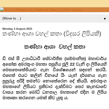
▼
Monday, 3 August 2015
තණ්හා ආශා වහල් කතා (විදුසර ලිපියකි)
තණ්හා ආශා වහල් කතා
ඩී එස් සී උපාධිධාරී සේවාර්ජිත (සම්මානිත) මහාචාර්ය
අශෝක අමරතුංග මහතා පසුගිය ජූලි 22 වැනි දා ලිපියෙහි
මෙසපොතේමියාව ගැන විශේෂයෙන් සඳහන් කරයි.
එහෙත් එයට කලින් චීනයේ යිං යැන් දර්ශනය ගැන
සුපුරුදු පරිදි තමන්ට නොතේරෙන දේ කියයි. අමරතුංග
මහතාගේ ලිපියට ප්‍රතිචාර දැක්වීමට පෙර කැනඩාවේ
වාසය කරන බෝධි ධනපාල මහතාගේ එදින ම ලිපිය
මාතෘකා කරගෙන යමක් කිව යුතු ය.