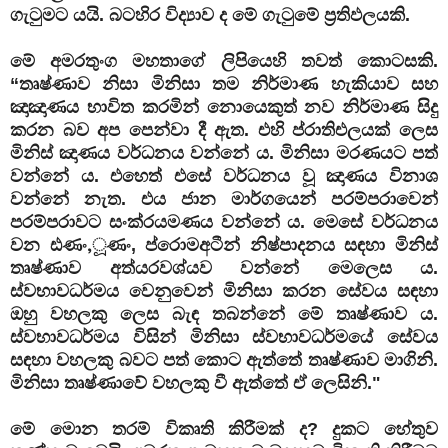
ගැටුමට යයි. බටහිර විද්‍යාව ද මේ ගැටුමේ ප්‍රතිඵලයකි.
මේ අමරතුංග මහතාගේ ලිපියෙහි තවත් කොටසකි.
“තෘෂ්ණාව නිසා මිනිසා තම නිර්මාණ හැකියාව සහ
ඤාඤාණය භාවිත කරමින් නොයෙකුත් නව නිර්මාණ සිදු
කරන බව අප පෙන්වා දී ඇත. එහි ප්රාතිඑලයක්‌ ලෙස
මිනිස්‌ ඤාණය වර්ධනය වන්නේ ය. මිනිසා මරණයට පත්
වන්නේ ය. එහෙත් එසේ වර්ධනය වූ ඤාණය විනාශ
වන්නේ නැත. එය ජාන මාර්ගයෙන් පරම්පරාවෙන්
පරම්පරාවට සංක්රයමණය වන්නේ ය. මෙසේ වර්ධනය
වන ඪණං,ූණං, ප්රොමඅටීන් නිෂ්පාදනය සඳහා මිනිස්‌
තෘෂ්ණාව අත්යරවශ්යව වන්නේ මෙලෙස ය.
ස්‌වභාවධර්මය වෙනුවෙන් මිනිසා කරන සේවය සඳහා
ඔහු වහලකු ලෙස බැඳ තබන්නේ මේ තෘෂ්ණාව ය.
ස්‌වභාවධර්මය විසින් මිනිසා ස්‌වභාවධර්මයේ සේවය
සඳහා වහලකු බවට පත් කොට ඇත්තේ තෘෂ්ණාව මාගිනි.
මිනිසා තෘෂ්ණාවේ වහලකු වී ඇත්තේ ඒ ලෙසිනි."
මේ මොන තරම් විකෘති කිරීමක් ද? දුකට හේතුව