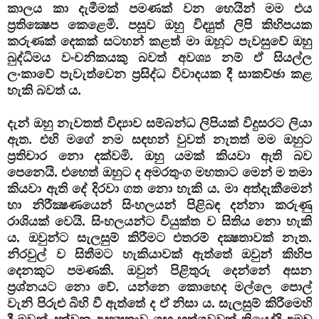
කාලය කා දැමීමක් පමණක් වන හෙයින් මම එය
ප්‍රතික්‍ෂෙප කෙළෙමි. පසුව ඔහු විද්‍යුත් ලිපි කිහිපයක
කරුණක් දෙකක් සටහන් කළත් මා ඔහූට පැවසුවේ ඔහු
බුද්ධිමය වංචනිකයකු බවත් අවශ්‍ය නම් ඒ සියල්ල
ලංකාවේ පැවැත්වෙන ප්‍රසිද්ධ විවාදයක දී සාකච්ඡා කළ
හැකි බවත් ය.
දැන් ඔහු නැවතත් විද්‍යාව සම්බන්ධ ලිපියක් විදුසරට ලියා
ඇත. එහි මගේ නම සඳහන් වුවත් නැතත් මම ඔහුට
ප්‍රතිචාර නො දක්වමි. ඔහු යමක් කියවා ඇති බව
පෙනෙයි. එහෙත් ඔහුට ද අමරතුංග මහතාට මෙන් ම තමා
කියවා ඇති දේ දිරවා ගත නො හැකි ය. මා අත්දැකීමෙන්
හා නිරීක්‍ෂණයෙන් සිංහලයන් පිළිබඳ දන්නා කරුණු
රාශියක් වෙයි. සිංහලයන්ට වියුක්ත ව සිතිය නො හැකි
ය. ඔවුන්ට සැලසුම් කිරීමට එතරම් දක්‍ෂතාවක් නැත.
නිරවුල් ව සිතීමට හැකියාවක් ඇත්තේ ඔවුන් කිහිප
දෙනකුට පමණකි. ඔවුන් පිළිතුරු දෙන්නේ අසන
ප්‍රශ්නයට නො වේ. යන්නෙ කොහෙද මල්ලෙ පොල්
වැනි පිරුළු බිහි වී ඇත්තේ ද ඒ නිසා ය. සැලසුම් කිරීමෙහි