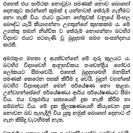
එහෙත් එය සාර්ථක නොවූවා පමණක් නොව බොහෝ
දෙනකුට කරන්නේ කුමක් ද යන්නවත් තේරුම් ගැනීමට
නො හැකි විය. එයට
ප්‍රධාන හේතුවක් වනුයේ සිංහල
බෞද්ධ යැයි කියාගන්නා උගතුන්ගේ කුහකකම ය. මේ
උගත්තු තමන් නිශ්චිත ව තේරුම් නොගන්නා බටහිර
විද්‍යාව එයට පටහැණි වූ බුදුදහම සමග සංසන්දනය
කරති.
අමරතුංග මහතා ද අයත්වන්නේ මේ ගුරු කුලයට ය.
බටහිර විද්‍යාවෙහි ආනුභවිකය පංචෙන්ද්‍රිය ගෝචර
ලෝකයට සීමාවෙයි. එහෙත් බුදුදහමෙහි මනසින්
පමණක් කෙරෙන පසක් කිරීම් ද වෙයි. බුදුන් වහන්සේ
බටහිර විද්‍යාඥයන් මෙන් පර්යේෂණ නො කළහ.
උන්වහන්සේගේ පර්යේෂණය ආර්ය පර්යේෂණයට සීමා
විය. එය චතුරාර්ය සත්‍යයෙහි දුක නැති කිරීම හා
සම්බන්ධ විය. මේ දුක ත්‍රිලක්‍ෂණයෙහි කියැවෙන දුක
නොවන බව පැහැදිලි විය යුතු නමුත් බොහෝ දෙනාට ඒ
ගැන කිසිදු වැටහීමක් නැත.