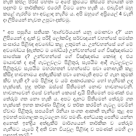
නැති කපිල පීරිස් මහතා ට අපේ ක්‍රමයට කිසියම් න්‍යායක් මත
පදනම් ව තාර්කිකව එරෙහි වීමට නො හැකි ය. එබැවින් ඔහු
කළේ ගැරහිම හා අවළාද නැගීම ය. අපි ඔහුගේ අප්‍රියෙල් 4 වැනි
දා ලිපියෙන් නැවත උපුටා දක්වමු.
“ අප පසුගිය සතියක ‘ආශ්චර්යයන් යනු මොනවා ද?’ යන
ලිපියෙන් ද දැක් වූ පරිදි ලෝකවිදූ සර්වඥයන් වහන්සේ සමස්ත
සංසාරය පිළිබඳ අවබෝධ කළ උතුමන් ය. උන්වහන්සේ ගේ මේ
අවබෝධය (ඇත්තට ම බෝධිය) උන්වහන්සේ ගේ විඤ්ඤාණයට
සාපේක්‍ෂ ද? උන්වහන්සේ ගේ විඤ්ඤාණය කෙබඳු ද එය
මායාවක් ද ආදී ගැටලුවලට පිළිතුරු සැපයීම ආදී ගැටලුවලට
පිළිතුරුච සැපයීම මහරහතන් වහන්සේට පවා නොහැකි කළ
කිසිදු භාවනාමය අත්දැකීමක් පවා නොමැති අපට ඒ ගැන කුමක්
කිව හැකි ද? මේ පිළිබඳ ව යම් ආකාරයකට හෝ හැඟීමක් ලද
හැක්කේ, හුදු තර්ක ඔස්සේ සිතීමෙන් නොව භාවනාවෙනි.
භාවනාවෙන් එසේ වන්නේ කෙසේ දැයි සිතීමෙන් පමණක් එය
තේරුම් ගත නො හැකි ය. අපට දැනට සිතීමෙන් තේරුම් ගත
හැක්කේ ඉහත කාරණා පිළිබඳ ව තර්ක කරමින් ගැටලු මවමින්
ඒවාට පිළිතුරු සපයමින් ඊනියා සංගත ආකෘති තැනීම තුළ අප
ඉමහත් පඹගාලක පැටලෙන බව පමණි. අන්ධයකු පෙනීම යන්න
අනෙක් ඉන්ද්‍රිය අත්දැකීම් මාර්ගයෙන් තාර්කික ව තේරුම්
ගැනීමට යෑමේ දී අති වන වියවුල පිළිබඳ ව පමණක් මෙහි ලා
සඳහන් කරමි.”