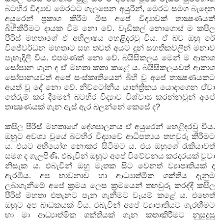
බටහිර විද්‍යාව මෙරටට ගැලපෙන අයුරින්, මෙරට සමග බැඳෙන
අයුරෙන් ප්‍රකාශ කිරීම මිස අපේ විද්‍යාවක් තාක්‍ෂණයක්
බිහිකිරීමට දායක වීම නො වේ. වැඩිකල් නොගොස් ම කපිල
පීරිස් මහතාගේ ඒ අභිලාෂය හෙළිදරවු විය. ඒ බව ඔහු රේ
විජේවර්ධන මහතාට සහ තවත් අයට දුන් සහතිකවලින් මනාව
පැහැදිලි විය. එපමණක් නො වේ. බයිසිකලය මෙන් ම ආකාශ
සෝපාන ගැන ද ඒ මහතා කතා කළේ ය. බයිසිකලයවත් ආකාශ
සෝපානයවත් අපේ සංස්කෘතියෙන් බිහි වූ අපේ තාක්‍ෂණයකට
අයත් වූ දේ නො වේ. නිව්ටෝනීය යාන්ත්‍රිකය යොදාගෙන ඒවා
තේරුම් කර දීමෙන් බටහිර විද්‍යාව විශ්වාස කරන්නවුන් අපේ
තාක්‍ෂණයක් ගැන ඇස් ඇර බලන්නේ කෙසේ ද?
කපිල පීරිස් මහතාගේ දේශපාලනය ඒ අයුරෙන් හෙළිදරවු විය.
ඔහුට අවශ්‍ය වූයේ බටහිර විද්‍යාවේ ආධිපත්‍යය තහවුරු කිරීමට
ය. එයට අභියෝග නොකර සිටීමට ය. එය ඔහුගේ රැකියාවත්
සමග ද ගැලපිණි. එබැවින් ඔහුට අපේ විවේචනය කරදරයක් වූවා
නිසැක ය. එබැවින් ඔහු මෑතක සිට වෙනත් ව්‍යාපෘතියක් ද
ඇරඹීය. අප භාවනාව හා ආධ්‍යාත්මික ශක්තිය දැනුම
ලබාගැනීමේ අපේ ක්‍රමය ලෙස ක්‍රමයෙන් තහවුරු කරද්දී කපිල
පීරිස් මහතා එතැනට පැන ගැනීමට වෑයම් කළේ ය. එහෙත්
ඔහුට අප බාධකයක් විය. එබැවින් අපේ ව්‍යාපෘතියට ගැරහීමට
හා මා ආධ්‍යාත්මික ශක්තියක් ගැන කතාකිරීමට නුසුදුසු