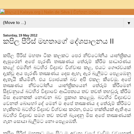
▼
Saturday, 19 May 2012
කපිල පීරිස් මහතාගේ දේශපාලනය II
කපිල පීරිස් මහතා ටික කලකට පෙර නිව්ටෝනීය යාන්ත්‍රිකය
ඇසුරෙන් අපේ පැරණි තාක්‍ෂණය තේරුම් කිරීම සාධාරණය
කළේ එමගින් බටහිර විද්‍යාව විශ්වාස කළ, එයට ගෞරවයක්
දැක්වූ අය පැරණි තාක්‍ෂණය දෙස ඇහැ ඇර බැලීමට පෙළඹෙනු
ඇතැයි කියමිනි. එය ව්‍යාජයක් බව අපි එකල කීවෙමු. අපේ
තාක්‍ෂණය නිව්ටෝනීය යාන්ත්‍රිකයෙන් තේරුම් කිරීමෙන්
සිදුවනුයේ බටහිර විද්‍යාවේ ආධිපත්‍යය තව තවත් තහවුරු කිරීම
මිස අනෙකක් නොවන බව ප්‍රකාශ කළෙමු. බටහිර විද්‍යාවට
වෙනත් බොහෝ දේ මෙන් ම අපේ තාක්‍ෂණය ද තේරුම් කිරීමට
හැකිනම් බටහිර විද්‍යාව විශ්වාස කරන, එයට භක්තියක් ඇති අය
බටහිර විද්‍යාව සමග තව තවත් බැඳෙනු මිස අපේ තාක්‍ෂණයක්
ගැන සොයා බැලීමට නො පෙළඹෙති.
කපිල පීරිස් මහතාට මුළ සිට ම අවශ්‍ය වූයේ වැඩිම වුවහොත්