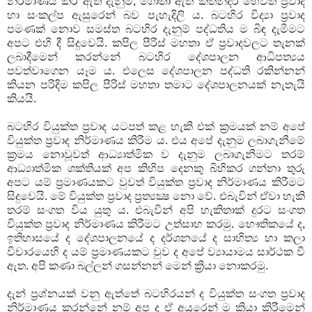
නිර්මාණය කර ඇති දැනුම, ගොතා ඇති කතන්දර හෙවත් ප්‍රවාද
හා සංකල්ප ඇසුරෙන් බව පැහැදිලි ය. බටහිර විද්‍යා ප්‍රවාද
පමණක් නොව සමස්ත බටහිර දැනුම් පද්ධතිය ම බිඳ දැමීමට
අපට එහි දී සිදුවෙයි. කපිල පීරිස් මහතා ඒ ප්‍රවාදවලට තැනක්
ලබාදීමෙන් කරන්නේ බටහිර දේශපාලන ආධිපත්‍යය
පවත්වාගෙන යෑම ය. එලෙස දේශපාලන පද්ධති රකින්නන්
කියන පරිදිම කපිල පීරිස් මහතා තමාට දේශපාලනයක් නැතැයි
කියයි.
බටහිර වියුක්ත ප්‍රවාද යටපත් කළ හැකි එක් ක්‍රමයක් නම් අපේ
වියුක්ත ප්‍රවාද නිර්මාණය කිරීම ය. එය අපේ දැනුම ලබාගැනීමේ
ක්‍රමය නොවූවත් ආධ්‍යාත්මික ව දැනුම ලබාගැනීමට තරම්
ආධ්‍යාත්මික ශක්තියක් අප කිහිප දෙනකු බිහිකර ගන්නා තුරු
අපට යම් ප්‍රමාණයකට වුවත් වියුක්ත ප්‍රවාද නිර්මාණය කිරීමට
සිදුවෙයි. මේ වියුක්ත ප්‍රවාද ප්‍රත්‍යක්‍ෂ නො වේ. එබැවින් ඒවා හැකි
තරම් සංගත විය යුතු ය. එබැවින් අපි හැකිතාක් දුරට සංගත
වියුක්ත ප්‍රවාද නිර්මාණය කිරීමට උත්සාහ කරමු. භෞතිකයේ ද,
ඉතිහාසයේ ද දේශපාලනයේ ද දර්ශනයේ ද සාහිත්‍ය හා කලා
විචාරයෙහි ද යම් ප්‍රමාණයකට වුව ද අපේ ව්‍යායාමය සාර්ථක වී
ඇත. අපි කණා බල්ලන් ගසන්නන් මෙන් ක්‍රියා නොකරමු.
දැන් ප්‍රශ්නයක් වනු ඇත්තේ බටහිරයන් ද වියුක්ත සංගත ප්‍රවාද
නිර්මාණය කරන්නේ නම් අප ද ඒ අයුරෙන් ම ක්‍රියා කිරීමෙන්