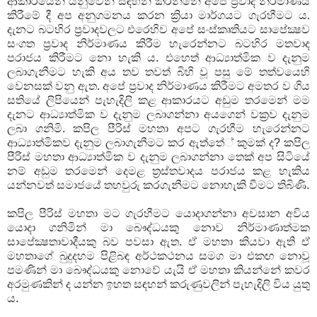
ආකාරයෙන් යනුවෙන් සඳහන් කරන්නේ අපේ ප්‍රවාද නිර්මාණය
කිරීමේ දී අප අනුගමනය කරන ක්‍රියා මාර්ගයට ගැරහීමට ය.
දැනට බටහිර ප්‍රවාදවලට එරෙහිව අපේ සංස්කෘතියට සාපේක්‍ෂව
සංගත ප්‍රවාද නිර්මාණය කිරීම හැරෙන්නට බටහිර මතවාද
පරාජය කිරීමට නො හැකි ය. එහෙත් ආධ්‍යාත්මික ව දැනුම
ලබාගැනීමට හැකි අය තව තවත් බිහි වූ පසු මේ තත්වයෙහි
වෙනසක් වනු ඇත. අපේ ප්‍රවාද නිර්මාණය කිරීමට අමතර ව ගිය
සතියේ ලිපියෙන් පැහැදිලි කළ ආකාරයට අඩුම තරමෙන් මම
දැනට ආධ්‍යාත්මික ව දැනුම ලබාගන්නා අයගෙන් වක්‍රව දැනුම
ලබා ගනිමි. කපිල පීරිස් මහතා අපට ගැරහීම හැරෙන්නට
ආධ්‍යාත්මිකව දැනුම ලබාගැනීමට කර ඇත්තේ් කුමක් ද? කපිල
පීරිස් මහතා ආධ්‍යාත්මික ව දැනුම ලබාගන්නා තෙක් අප සිටියේ
නම් අඩුම තරමෙන් දෙමළ ත්‍රස්තවාදය පරාජය කළ හැකිය
යන්නවත් සමාජයේ තහවුරු කරගැනීමට නොහැකි වීමට තිබිණි.
කපිල පීරිස් මහතා මට ගැරහීමට යොදාගන්නා අවසාන අවිය
යොදා ගනිමින් මා බෞද්ධයකු නොව නිර්මාණාත්මක
සාපේක්‍ෂතාවාදීයකු බව පවසා ඇත. ඒ මහතා කියවා ඇති ඒ
මහතාගේ බුදුදහම පිළිබඳ අර්ථකථනය සමග මා එකඟ නොවූ
පමණින් මා බෞද්ධයකු නොවේ යැයි ඒ මහතා කියන්නේ කවර
අරමුණකින් ද යන්න ඉහත සඳහන් කරුණුවලින් පැහැදිලි විය යුතු
ය.