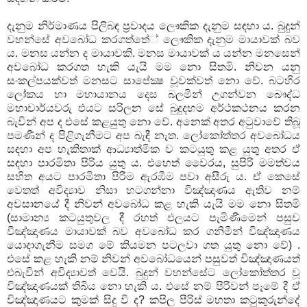
දැනුම නිර්මාණය පිලිබඳ ප්‍රවාදය ලෞකික දැනුම සඳහා ය. බුදුන්
වහන්සේ අවබෝධ කරගත්තේ් ලෞකික දැනුම මායාවක් බව
ය. මනස යන්න ද මායාවකි. මනස මායාවක් ය යන්න මනසෙන්
අවබෝධ කරගත හැකි යැයි මම නො සිතමි. නිවන යනු
සංකල්පයක්වත් මනසට සාපේක්‍ෂ වූවක්වත් නො වේ. බටහිර
ලෝකය හා මහායානය දෙස බලමින් උගන්වන බෞද්ධ
මහාචාර්යවරු එයට සරිලන සේ බුදුදහම අර්ථකථනය කරන
බැවින් අප ද එසේ කළයුතු නො වේ. අනෙක් අතර අටුවාවේ තිබූ
පමණින් ද පිළිගැනීමට අප බැඳී නැත. ලෝකෝත්තර අවබෝධය
සඳහා අප හැකිතාක් ආධ්‍යාත්මික ව කටයුතු කළ යුතු අතර ඒ
සඳහා පාරමිතා පිරිය යුතු ය. එහෙත් වෛරය, සුපිරි මමත්වය
සහිත අයට පාරමිතා පිරීම ඇරඹීම පවා අසීරු ය. ඒ කෙසේ
වෙතත් අවිද්‍යාව නිසා හටගන්නා විඤ්ඤාණය ඇතිව නම්
අවසානයේ දී නිවන් අවබෝධ කළ හැකි යැයි මම නො සිතමි
(සාමාන්‍ය කටයුතුවල දී රහත් ඵලයට පැමිණීමෙන් පසුව
විඤ්ඤාණය මායාවක් බව අවබෝධ කර ගනිමින් විඤ්ඤාණය
යොදාගැනීම සමග මේ කියමන පටලවා ගත යුතු නො වේ) .
එසේ කළ හැකි නම් නිවන් අවබෝධයෙන් පසුවත් විඤ්ඤාණයත්
එබැවින් අවිද්‍යාවත් වෙයි. බුදුන් වහන්සේට ලෝකෝත්තර වූ
විඤ්ඤාණයක් තිබිය නො හැකි ය. එසේ නම් පිරිවන් පෑමේ දී ඒ
විඤ්ඤාණයට කුමක් සිදු වී ද? කපිල පීරිස් මහතා කටුකුරුන්දේ