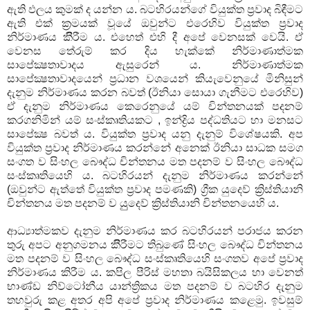
ඇති ඵලය කුමක් ද යන්න ය. බටහිරයන්ගේ වියුක්ත ප්‍රවාද බිඳීමට
ඇති එක් ක්‍රමයක් වූයේ ඔවුන්ට එරෙහිව වියුක්ත ප්‍රවාද
නිර්මාණය කීිරීම ය. එහෙත් එහි දී අපේ වෙනසක් වෙයි. ඒ
වෙනස තේරුම් කර දිය හැක්කේ නිර්මාණාත්මක
සාපේක්‍ෂතාවාදය ඇසුරෙන් ය. නිර්මාණාත්මක
සාපේක්‍ෂතාවාදයෙන් ප්‍රධාන වශයෙන් කියැවෙනුයේ මිනිසුන්
දැනුම නිර්මාණය කරන බවත් (ඊනියා සොයා ගැනීමට එරෙහිව)
ඒ දැනුම නිර්මාණය කෙරෙනුයේ යම් චින්තනයක් පදනම්
කරගනිමින් යම් සංස්කෘතියකට , ඉන්ද්‍රිය පද්ධතියට හා මනසට
සාපේක්‍ෂ බවත් ය. වියුක්ත ප්‍රවාද යනු දැනුම් විශේෂයකි. අප
වියුක්ත ප්‍රවාද නිර්මාණය කරන්නේ අනෙක් ඊනියා සාධක සමග
සංගත ව සිංහල බෞද්ධ චින්තනය මත පදනම් ව සිංහල බෞද්ධ
සංස්කෘතියෙහි ය. බටහිරයන් දැනුම නිර්මාණය කරන්නේ
(ඔවුන්ට ඇත්තේ වියුක්ත ප්‍රවාද පමණකි) ග්‍රීක යුදෙව් ක්‍රිස්තියානි
චින්තනය මත පදනම් ව යුුදෙව් ක්‍රිස්තියානි චින්තනයෙහි ය.
ආධ්‍යාත්මකව දැනුම නිර්මාණය කර බටහිරයන් පරාජය කරන
තුරු අපට අනුගමනය කීිරීමට තිබුණේ සිංහල බෞද්ධ චින්තනය
මත පදනම් ව සිංහල බෞද්ධ සංස්කෘතියෙහි සංගතව අපේ ප්‍රවාද
නිර්මාණය කිරීම ය. කපිල පීරිස් මහතා බයිසිකලය හා වෙනත්
භාණ්ඩ නිව්ටෝනීය යාන්ත්‍රිකය මත පදනම් ව බටහිර දැනුම
තහවුරු කළ අතර අපි අපේ ප්‍රවාද නිර්මාණය කළෙමු. ඉවසුම්