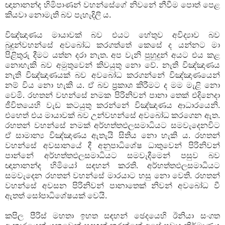
ඥානානන්ද හිමිපාණන් වහන්සේගේ නිවනේ නීවීම පොත් පෙළ
කියවා නොමැති බව පැහැදිලි ය.
විඤ්ඤාණය මායාවක් බව එයට හේතුව අවිද්‍යාව බව
බුදුන්වහන්සේ අවබෝධ කරගත්තේ කෙසේ ද යන්නට මා
පිළිතුරු දීමට යත්න දරා නැත. අප වැනි පුහුදුන් අයට එය කළ
නොහැකි බව අමුතුවෙන් කිවයුතු නො වේ. නැති විඤ්ඤාණය
නැති විඤ්ඤාණයක් බව අවබෝධ කරගන්නේ විඤ්ඤාණයෙන්
නම් විය නො හැකි ය. ඒ බව ප්‍රකාශ කිරීමට ද මම මැළි නො
වෙමි. රහතන් වහන්සේ නමක පිරිනිවන් පානා තෙක් එදිනෙදා
ජීවිතයෙහි වැඩ කටයුතු කරන්නේ විඤ්ඤාණය ආධාරයෙනි.
එහෙත් එය මායාවක් බව උන්වහන්සේ අවබෝධ කරගෙන ඇත.
රහතන් වහන්සේ නමක් අර්හත්තඵලසමාධියට සමවැදෙනවිට
ඒ සාමාන්‍ය විඤ්ඤාණය ඇතැයි සිතිය නො හැකි ය. රහතන්
වහන්සේ අවසානයේ දී අනුපාධිශේෂ ධාතුවෙන් පිරිනිවන්
පාන්නේ අර්හත්තඵලසමාධියට සමවැදීමෙන් පසුව බව
ඥානානන්ද හිමියෝ සඳහන් කරති. අර්හත්තඵලසමාධියට
සමවැදෙන රහතන් වහන්සේ මාරයාට හසු නො වෙති. රහතන්
වහන්සේ අවසන පිරිනිවන් පානාතෙක් නිවන් අවබෝධ වී
ඇතත් සෝපාධිශේෂයක් වෙයි.
කපිල පීරිස් මහතා ඉහත සඳහන් ඡෙදයෙහි ඊනියා සංගත