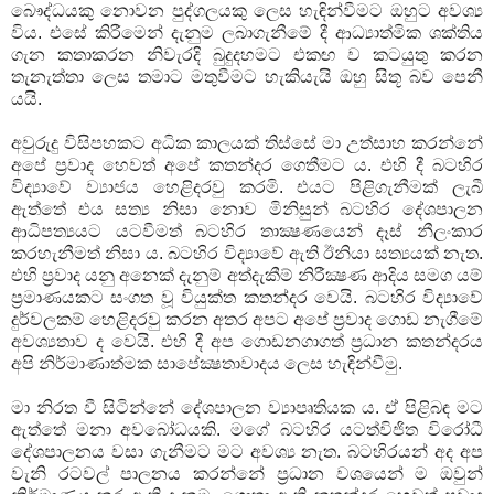
බෞද්ධයකු නොවන පුද්ගලයකු ලෙස හැඳින්වීමට ඔහුට අවශ්‍ය
විය. එසේ කිරීමෙන් දැනුම ලබාගැනීමේ දී ආධ්‍යාත්මික ශක්තිය
ගැන කතාකරන නිවැරදි බුදුදහමට එකඟ ව කටයුතු කරන
තැනැත්තා ලෙස තමාට මතුවීමට හැකියැයි ඔහු සිතූ බව පෙනී
යයි.
අවුරුදු විසිපහකට අධික කාලයක් තිස්සේ මා උත්සාහ කරන්නේ
අපේ ප්‍රවාද හෙවත් අපේ කතන්දර ගෙතීමට ය. එහි දී බටහිර
විද්‍යාවේ ව්‍යාජය හෙළිදරවු කරමි. එයට පිළිගැනීමක් ලැබී
ඇත්තේ එය සත්‍ය නිසා නොව මිනිසුන් බටහිර දේශපාලන
ආධිපත්‍යයට යටවීමත් බටහිර තාක්‍ෂණයෙන් දෑස් නීලංකාර
කරහැනීමත් නිසා ය. බටහිර විද්‍යාවේ ඇති ඊනියා සත්‍යයක් නැත.
එහි ප්‍රවාද යනු අනෙක් දැනුම් අත්දැකීම් නිරීක්‍ෂණ ආදිය සමග යම්
ප්‍රමාණයකට සංගත වූ වියුක්ත කතන්දර වෙයි. බටහිර විද්‍යාවේ
දුර්වලකම් හෙළිදරවු කරන අතර අපට අපේ ප්‍රවාද ගොඩ නැගීමේ
අවශ්‍යතාව ද වෙයි. එහි දී අප ගොඩනගාගත් ප්‍රධාන කතන්දරය
අපි නිර්මාණාත්මක සාපේක්‍ෂතාවාදය ලෙස හැඳින්වීමු.
මා නිරත වී සිටින්නේ දේශපාලන ව්‍යාපෘතියක ය. ඒ පිළිබඳ මට
ඇත්තේ මනා අවබෝධයකි. මගේ බටහිර යටත්විජිත විරෝධී
දේශපාලනය වසා ගැනීමට මට අවශ්‍ය නැත. බටහිරයන් අද අප
වැනි රටවල් පාලනය කරන්නේ ප්‍රධාන වශයෙන් ම ඔවුන්