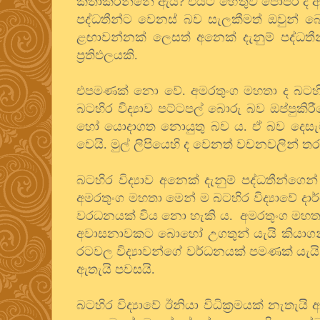
කතාකරන්නේ ඇයි? එයට හේතුව පොපර් ද ඇතුළ
පද්ධතීන්ට වෙනස් බව සැලකීමත් ඔවුන් බ
ළඟාවන්නක් ලෙසත් අනෙක් දැනුම් පද්ධතීන් ම
ප්‍රතිඵලයකි.
එපමණක් නො වේ. අමරතුංග මහතා ද බටහිර ව
බටහිර විද්‍යාව පට්ටපල් බොරු බව ඔප්පුක
හෝ යොදාගත නොයුතු බව ය. ඒ බව දෙසැම්බ
වෙයි. මුල් ලිපියෙහි ද වෙනත් වචනවලින්
බටහිර විද්‍යාව අනෙක් දැනුම් පද්ධතීන්ගෙන
අමරතුංග මහතා මෙන් ම බටහිර විද්‍යාවේ දාර
වරධනයක් විය නො හැකි ය. අමරතුංග මහත
අවාසනාවකට බොහෝ උගතුන් යැයි කියාගන්න
රටවල විද්‍යාවන්ගේ වර්ධනයක් පමණක් යැයි කි
ඇතැයි පවසයි.
බටහිර විද්‍යාවේ ඊනියා විධික්‍රමයක් නැතැය