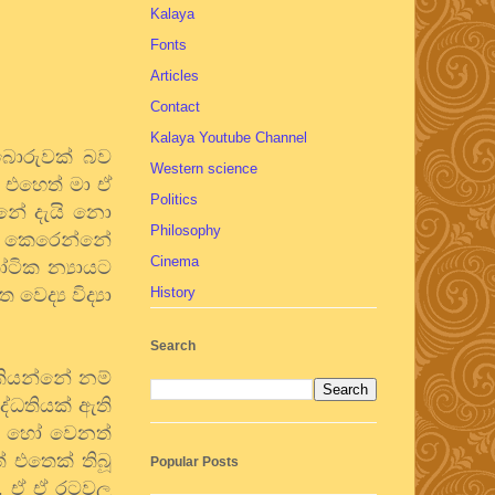
Kalaya
Fonts
Articles
Contact
Kalaya Youtube Channel
් බොරුවක් බව
Western science
. එහෙත් මා ඒ
Politics
්නේ දැයි නො
Philosophy
පු කෙරෙන්නේ
Cinema
ෝටික න්‍යායට
ෙද්‍ය විද්‍යා
History
Search
 කියන්නේ නම්
ද්ධතියක් ඇති
මු) හෝ වෙනත්
ේ එතෙක් තිබූ
Popular Posts
ය. ඒ ඒ රටවල