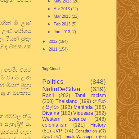
►
May 2013
(20)
►
Apr 2013
(22)
►
Mar 2013
(22)
මගින් මී උණ
►
Feb 2013
(5)
. මී උණ රෝගය
►
Jan 2013
(7)
ීයන් මුත්‍රා
►
2012
(194)
ළිබඳ මතකයක්
►
2011
(154)
ු වෙමි. එයට
Tag Cloud
ම් හා මී උණ
Politics
(848)
ියන් මුත්‍රා
NalinDeSilva
(639)
රතුංග මහතාට
Ranil
(282)
Tamil racism
(200)
TheIsland
(199)
නලින්
ද සිල්වා
(193)
Mahinda
(185)
Divaina
(182)
Vidusara
(182)
ෙක් රටවල තිබූ
Western science
(146)
පැහැදිලි ය.
colonialism
(121)
History
(81)
JVP
(74)
ික්‍රමයක් ගැන
Constitution
(67)
විදුසර
(67)
JanakaWansapura
(63)