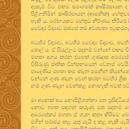
ඇතැම් විට එකම සමාගමක් කෘෂිරසායන 
පිළිගනිමින් කෘෂිරසායන (ආසනික්) හේතුව
හැකි ය. රෝගයකට හේතුව නිර්ණය කිරීමේ දී
වෛද්‍ය විද්‍යාව ඔස්සේ තම අවශ්‍යතා ඉටුකර
බටහිර විද්‍යාව, බටහිර වෛද්‍ය විද්‍යාව, 
පොල් ය. ඒ සියල්ලට පදනම් වන්නේ එකම චින්ත
මහතා අගය කරන එහෙත් ගුණදාස අමරසේක
විසිරුණු ජාතික චින්තනයෙන් වෙනස් වෙයි
පාදෙණිය මහතා තම ණැන පමනින් කියන්නේ බ
වන්නේ ගුණ ණැන වෙන් කරන බටහිර ග්‍රීක ය
නම් ගුණ ණැන වෙන්කළ නොහැකි බවත් පට්ටප
මා අනෙක් අය නොපිළිගන්නා මත ප්‍රසිද්ධිය
නොව ඉහත සඳහන් කරුණු මත පදනම් වෙමි
අමරසේකර මහතා ඒ ගැන කතා කිරීමට බොහෝ
මගින් පරාජය කළ යුතු යැයි ද කළ හැකි ය
විට ය. අන් අය නොපිලිගන්නා මතයක් මා 