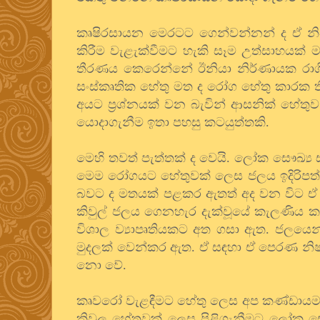
කෘෂිරසායන මෙරටට ගෙන්වන්නන් ද ඒ නිෂ
කිරීම වැළැක්වීමට හැකි සෑම උත්සාහයක් 
තීරණය කෙරෙන්නේ ඊනියා නිර්ණායක රාශි
සංස්කෘතික හේතු මත ද රෝග හේතු කාරක 
අයට ප්‍රශ්නයක් වන බැවින් ආසනික් හේත
යොදාගැනීම ඉතා පහසු කටයුත්තකි.
මෙහි තවත් පැත්තක් ද වෙයි. ලෝක සෞඛ්‍ය
මෙම රෝගයට හේතුවක් ලෙස ජලය ඉදිරිප
බවට ද මතයක් පළකර ඇතත් අද වන විට ඒ 
කිවුල් ජලය ගෙනහැර දැක්වූයේ කැලණිය
විශාල ව්‍යාපෘතියකට අත ගසා ඇත. ජලයෙන් 
මුදලක් වෙන්කර ඇත. ඒ සඳහා ඒ පෙරණ නිෂ
නො වේ.
කෘවරෝ වැළඳීමට හේතු ලෙස අප කණ්ඩායම ප
කිවුල හේතුවක් ලෙස පිළිගැනීමට ලෝක ස