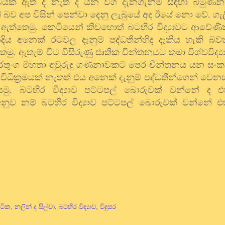
ක් ඇත් ද නැත් ද යන වග දැනගැනීම සඳහා බමුණන් ශුද
ි බව අප විසින් පෙන්වා දෙනු ලැබුයේ අද ඊයේ නො වේ. ග
 ඇත්තෙමු. කෙටියෙන් කිවහොත් බටහිර විද්‍යාවට ආවේණික 
ිය අනෙක් රටවල දැනුම් පද්ධතීන්හිද දැකිය හැකි බවත්
මු. ඇතැම් විට විසිරුණු ජාතික චින්තනයට තමා විශ්වවිද්
 අමරතුංග මහතා අවුරුදු ගණනාවකට පෙර චින්තනය යන සංක
ිධික්‍රමයක් නැතත් එය අනෙක් දැනුම් පද්ධතීන්ගෙන් වෙන
ු. බටහිර විද්‍යාව පට්ටපල් බොරුවක් වන්නේ ද එ
නුව නම් බටහිර විද්‍යාව පට්ටපල් බොරුවක් වන්නේ එ
ෝටික
,
නලින් ද සිල්වා
,
බටහිර විද්‍යාව
,
විදුසර