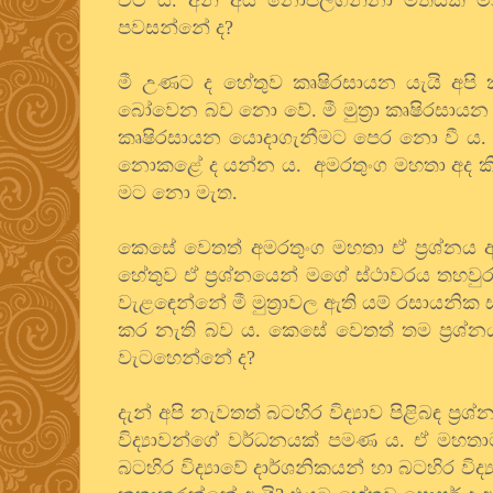
පවසන්නේ ද?
මී උණට ද හේතුව කෘෂිරසායන යැයි අපි කී
බෝවෙන බව නො වේ. මී මුත්‍රා කෘෂිරසායන 
කෘෂිරසායන යොදාගැනීමට පෙර නො වී ය. එබැව
නොකළේ ද යන්න ය. අමරතුංග මහතා අද කිය
මට නො මැත.
කෙසේ වෙතත් අමරතුංග මහතා ඒ ප්‍රශ්නය
හේතුව ඒ ප්‍රශ්නයෙන් මගේ ස්ථාවරය තහවු
වැළඳෙන්නේ මී මුත්‍රාවල ඇති යම් රසායනික ස
කර නැති බව ය. කෙසේ වෙතත් තම ප්‍රශ්න
වැටහෙන්නේ ද?
දැන් අපි නැවතත් බටහිර විද්‍යාව පිළිබඳ ප්
විද්‍යාවන්ගේ වර්ධනයක් පමණ ය. ඒ මහතා
බටහිර විද්‍යාවේ දාර්ශනිකයන් හා බටහිර විද්