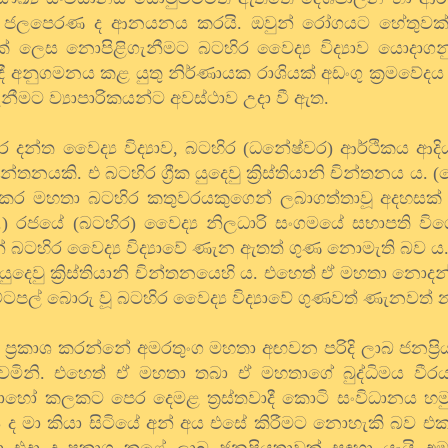
ද ජලපෙරණ ද ආනයනය කරයි. ඔවුන් රෝගයට හේතුවක්
ක් ලෙස නොපිළිගැනීමට බටහිර වෛද්‍ය විද්‍යාව යොදාගන
 අනුගමනය කළ යුතු නිර්ණායක රාශියක් අඩංගු ක්‍රමවේදය
ගැනීමට ව්‍යාපාරිකයන්ට අවස්ථාව උදා වී ඇත.
බටහිර දන්ත වෛද්‍ය විද්‍යාව, බටහිර (ධනේෂ්වර) ආර්ථිකය ආ
නයකි. එ බටහිර ග්‍රීක යුදෙවු ක්‍රිස්තියානි චින්තනය ය. 
ර මහතා බටහිර කතුවරයකුගෙන් ලබාගත්තාවූ අදහසක
.) රජයේ (බටහිර) වෛද්‍ය නිලධාරි සංගමයේ සභාපති වි
ටහිර වෛද්‍ය විද්‍යාවේ ණැන ඇතත් ගුණ නොමැති බව ය. 
ුදෙවු ක්‍රිස්තියානි චින්තනයෙහි ය. එහෙත් ඒ මහතා නො
ල් බොරු වූ බටහිර වෛද්‍ය විද්‍යාවේ ගුණවත් ණැනවත් 
ේ ප්‍රකාශ කරන්නේ අමරතුංග මහතා අඟවන පරිදි ලාබ ජනප්‍ර
නි. එහෙත් ඒ මහතා තබා ඒ මහතාගේ බුද්ධිමය වීරයා
 කලකට පෙර දෙමළ ත්‍රස්තවාදී කොටි සංවිධානය හමු
ැයි ද මා කියා සිටියේ අන් අය එසේ කිරීමට නොහැකි බව 
එදා ද ප්‍රකාශ කළේ ලාබ ජනප්‍රියතාවක් සඳහා යැයි අ