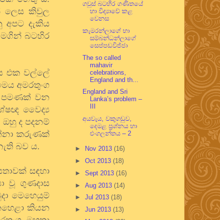
ගවුස් බටහිර ගණිතයේ
 ලෙස කිවුල
හා විද්‍යාවේ කළ
වෙනස
ු අපට දැකිය
කැමරන්ලාගේ හා
 මගින් බටහිර
සම්බන්ධන්ලාගේ
සෙප්පඩවිජ්ජා
The so called
mahavir
දිය එක වල්ලේ
celebrations,
England and th...
(මෙය අමරතුංග
England and Sri
් පමණක් වන
Lanka’s problem –
III
ශේෂඥ වෛද්‍ය
අයවැය, වකුගඩුව,
ඔහු ද පදනම්
දෙමළ ප්‍රශ්නය හා
දන්නා කරුණක්
එංගලන්තය – 2
නැති බව ය.
►
Nov 2013
(16)
►
Oct 2013
(18)
ියතාවක් සඳහා
►
Sept 2013
(16)
 වූ ගුණදාස
►
Aug 2013
(14)
දා මෙහෙයුම්
►
Jul 2013
(18)
එකහෙළා කියන
►
Jun 2013
(13)
මරතුංග මහතා