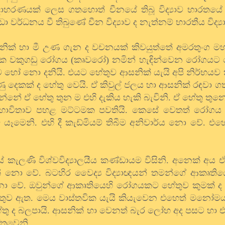
දාහරණයක් ලෙස ගතහොත් චීනයේ තිබූ විද්‍යාව භාරතයේ ති
්ධනය වී තිබුණේ චීන විද්‍යාව ද නැත්නම් භාරතීය විද්‍ය
සනික් හා මී උණ ගැන ද වචනයක් කිවයුත්තේ අමරතුංග ම
යනික වකුගඩු රෝගය (කෘවරෝ) නමින් හැඳින්වෙන රෝගයට 
්‍යාව හෝ නො දනියි. එයට හේතුව ආසනික් යැයි අපි නිර්භයව 
ෙකක් ද හේතු වෙයි. ඒ කිවුල් ජලය හා ආසනික් රඳවා ගත
නේ ඒ හේතු තුන ම එහි දැකිය හැකි බැවිනි. ඒ හේතු තුන
ම්භාවිතාව පහළ මට්ටමක පවතියි. කෙසේ වෙතත් රෝගය
 යෑමෙනි. එහි දී කැඩ්මියම් තිබීම අනිවාර්ය නො වේ. එහෙ
ැලණි විශ්වවිද්‍යාලයීය කණ්ඩායම විසිනි. අනෙක් අය ඒ
් නො වේ. බටහිර වෛද්‍ය විද්‍යාඥයන් තමන්ගේ ආකෘතියෙ
වේ. ඔවුන්ගේ ආකෘතියෙහි රෝගයකට හේතුව කුමක් ද ය
තුව ඇත. මෙය වාස්තවික යැයි කියැවෙන එහෙත් මනෝමය 
තු ද බලපායි. ආසනික් හා වෙනත් බැර ලෝහ අද පසට හා 
තුවෙනි.