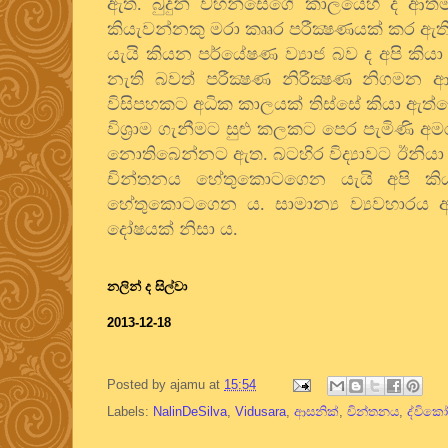
ඇත. බුදුන් වහන්සේගේ කාලයෙහි ද ආත්මය
කියැවන්නකු මරා කෲර පරීක්‍ෂණයක් කර ඇත
යැයි කියන පර්යේෂණ ව්‍යාජ බව ද අපි කියා
නැති බවත් පරීක්‍ෂණ නිරීක්‍ෂණ නිගමන ආද
විසිපහකට අධික කාලයක් තිස්සේ කියා ඇත්තෙ
විශ්‍රාම ගැනීමට සුළු කලකට පෙර පැමිණි
නොතිබෙන්නට ඇත. බටහිර විද්‍යාවට ඊනියා ව
චින්තනය හේතුකොටගෙන යැයි අපි කියම
හේතුකොටගෙන ය. සාමාන්‍ය ව්‍යවහාරය අ
දෝෂයක් නිසා ය.
නලින් ද සිල්වා
2013-12-18
Posted by
ajamu
at
15:54
Labels:
NalinDeSilva
,
Vidusara
,
ආසනික්
,
චින්තනය
,
ද්වික