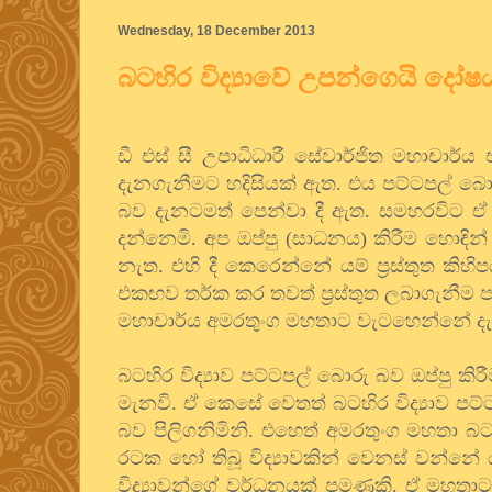
Wednesday, 18 December 2013
බටහිර විද්‍යාවේ උපන්ගෙයි දෝෂ
ඩී එස් සී උපාධිධාරී සේවාර්ජිත මහාචාර්
දැනගැනීමට හදිසියක් ඇත. එය පට්ටපල් බොර
බව දැනටමත් පෙන්වා දී ඇත. සමහරවිට ඒ
දන්නෙමි. අප ඔප්පු (සාධනය) කිරීම හොඳි
නැත. එහි දී කෙරෙන්නේ යම් ප්‍රස්තුත කි
එකඟව තර්ක කර තවත් ප්‍රස්තුත ලබාගැනීම පමණ
මහාචාර්ය අමරතුංග මහතාට වැටහෙන්නේ දැය
බටහිර විද්‍යාව පට්ටපල් බොරු බව ඔප්පු 
මැනවි. ඒ කෙසේ වෙතත් බටහිර විද්‍යාව පට
බව පිලිගනිමිනි. එහෙත් අමරතුංග මහතා බට
රටක හෝ තිබූ විද්‍යාවකින් වෙනස් වන්නේ යැ
විද්‍යාවන්ගේ වර්ධනයක් පමණකි. ඒ මහතාට