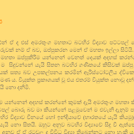
ය
ය එන් ඒ ද එස් අමරතුංග මහතාට බටහිර විද්‍යාව පට්ටපල
ුවක් නම් ඒ බව, ඔප්පුකරන මෙන් ඒ මහතා ඉල්ලා සිටියි
 මහතා ඔප්පුකිරීම යන්නෙන් වෙනත් දෙයක් අදහස් කරන
න් ම සිදුවන්නේ යැයි සිතන බටහිර ගණිතයේ කිසිවක් ඔප්
හිපයක් සත්‍ය බව උපකල්පනය කරමින් ඈරිස්ටෝටලීය ද්වික
 ය. වියුක්ත ප්‍රකාශයක් වූ එය එතරම් වියුක්ත නොවූ දන්ත ව
ි නො දනිමි.
කිරීම යන්නෙන් අදහස් කරන්නේ කුමක් දැයි අමරතුංග මහතා
්ටපල් බොරු බව මා කියන්නේ පළමුවෙන් ම එවැනි දැනුම් ප
හිර විද්‍යාව චීනයේ හෝ ඉන්දියාවේ (භාරතයේ යැයි කිය
යි නො සිතයි. ඔහුට අනුව බටහිර විද්‍යාවේ සිදු වී ඇත්ත
 අනුව ඒ ඒ රටවල ද විවිධ විද්‍යා තිබෙන්නට නො හැකි 