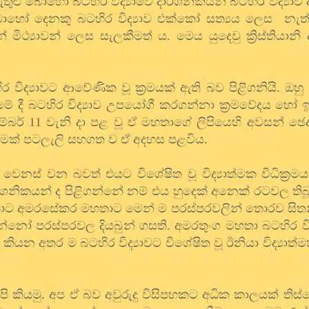
ු බොහෝ බටහිර විද්‍යාවේ දාර්ශනිකයන් බටහිර විද්‍යාව 
ොහෝ දෙනකු බටහිර විද්‍යාව එක්කෝ සත්‍යය ලෙස නැත්
ිථ්‍යාවන් ලෙස සැලකීමත් ය. මෙය යුදෙවු ක්‍රිස්තියානි 
ිද්‍යාවට ආවේණික වූ ක්‍රමයක් ඇති බව පිළිගනියි. ඔහු
ිරීමේ දී බටහිර විද්‍යාව උපයෝගී කරගන්නා ක්‍රමවේදය හ
ර් 11 වැනි දා පළ වූ ඒ මහතාගේ ලිපියෙහි අවසන් ඡෙ
 තරමක් පටලැලි සහගත ව ඒ අදහස පළවිය.
් වෙනස් වන බවත් එයට විශේෂිත වූ විද්‍යාත්මක විධික්‍රම
්ශනිකයන් ද පිළිගන්නේ නම් එය හුදෙක් අනෙක් රටවල තිබූ 
ාට අමරසේකර මහතාට මෙන් ම පරස්පරවලින් තොරව සිතන
ෝ පරස්පරවල දියබුන් ගසති. අමරතුංග මහතා බටහිර විද
යන අතර ම බටහිර විද්‍යාවට විශේෂිත වූ ඊනියා විද්‍යාත්මක
ි අපි කියමු. අප ඒ බව අවුරුදු විසිපහකට අධික කාලයක් තිස්