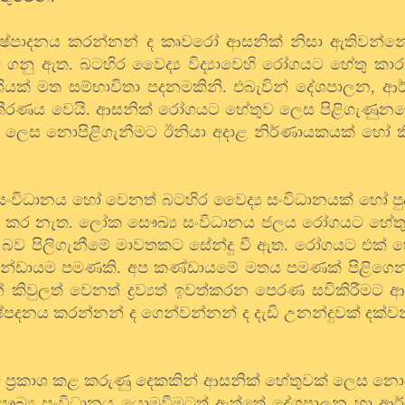
්පාදනය කරන්නන් ද කෘවරෝ ආසනික් නිසා ඇතිවන්නේ ය
ම ගනු ඇත. බටහිර වෛද්‍ය විද්‍යාවෙහි රෝගයට හේතු කා
යක් මත සම්භාවිතා පදනමකිනි. එබැවින් දේශපාලන, ආර
තීරණය වෙයි. ආසනික් රෝගයට හේතුව ලෙස පිළිගැණුන
ුව ලෙස නොපිළිගැනීමට ඊනියා අදාළ නිර්ණායකයක් හෝ 
 සංවිධානය හෝ වෙනත් බටහිර වෛද්‍ය සංවිධානයක් හෝ ප
ත් කර නැත. ලෝක සෞඛ්‍ය සංවිධානය ජලය රෝගයට හේ
බව පිලිගැනීමේ මාවතකට සේන්දු වී ඇත. රෝගයට එක් 
 කන්ඩායම පමණකි. අප කණ්ඩායමේ මතය පමණක් පිළිගෙන
කිවුලත් වෙනත් ද්‍රව්‍යත් ඉවත්කරන පෙරණ සවිකිරීමට 
්පදනය කරන්නන් ද ගෙන්වන්නන් ද දැඩි උනන්දුවක් දක්
්‍රකාශ කළ කරුණු දෙකකින් ආසනික් හේතුවක් ලෙස නොප
ෞඛ්‍ය සංවිධානය යොමුවීමටත් ඇත්තේ දේශපාලන හා ආර්