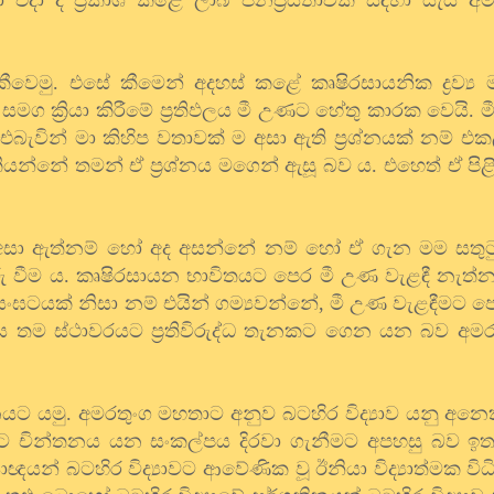
වෙමු. එසේ කීමෙන් අදහස් කළේ කෘෂිරසායනික ද්‍රව්‍ය 
සමග ක්‍රියා කිරීමේ ප්‍රතිඵලය මී උණට හේතු කාරක වෙයි
ින් මා කිහිප වතාවක් ම අසා ඇති ප්‍රශ්නයක් නම් එකල ම
න්නේ තමන් ඒ ප්‍රශ්නය මගෙන් ඇසූ බව ය. එහෙත් ඒ පි
 අසා ඇත්නම් හෝ අද අසන්නේ නම් හෝ ඒ ගැන මම සතුට
රු වීම ය. කෘෂිරසායන භාවිතයට පෙර මී උණ වැළඳී නැත්න
ංඝටයක් නිසා නම් එයින් ගම්‍යවන්නේ, මී උණ වැළඳීමට පෙර ම
ය තම ස්ථාවරයට ප්‍රතිවිරුද්ධ තැනකට ගෙන යන බව අම
‍රශ්නයට යමු. අමරතුංග මහතාට අනුව බටහිර විද්‍යාව යනු අන
ට චින්තනය යන සංකල්පය දිරවා ගැනීමට අපහසු බව ඉතා 
‍යාඥයන් බටහිර විද්‍යාවට ආවේණික වූ ඊනියා විද්‍යාත්මක විධ