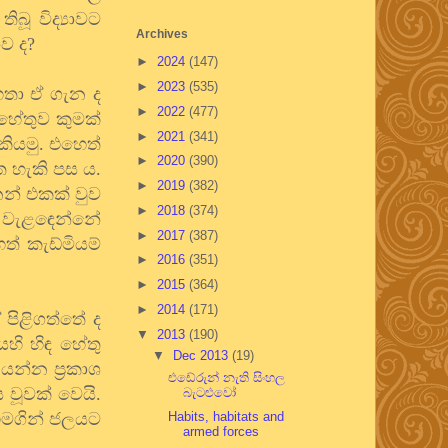
බූ විද්‍යාවට
Archives
ාව ද?
►
2024
(147)
►
2023
(535)
හතා ඒ ගැන ද
►
2022
(477)
හේතුව කුමක්
►
2021
(341)
කියමු. එහෙත්
►
2020
(390)
 හැකි පස ය.
►
2019
(382)
ෙන් එකක් වුව
►
2018
(374)
 වැළඳෙන්නේ
►
2017
(387)
ත් කැඩ්මියම්
►
2016
(351)
►
2015
(364)
►
2014
(171)
 පිළිගත්තේ ද
▼
2013
(190)
හි හිඳ හේතු
▼
Dec 2013
(19)
න්න ප්‍රකාශ
එඩේරුන් නැති සිංහල
වූවක් වෙයි.
බැටළුවෝ
එමගින් ජලයට
Habits, habitats and
armed forces