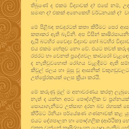
තිබුණේ ද එකම විද්‍යාවක් ද? එසේ නම්, උ
සමාන ද? එකක් අනෙකෙහි වර්ධනයක් ද? වඩා වර
මේ පිළිබඳ තවදුරටත් කතා කිරීමට පෙර ආ
කතාකර ඇති බැවිනි. අප විසින් කෘෂිරසා
දැයි බටහිර වෛද්‍ය විද්‍යාව හෝ බටහිර විද
එය එකම හේතුච නො වේ. එයට තවත් කරුණු ද
රජරට හා වෙනත් ප්‍රදේශවල කෘවරෝ වැළඳෙන්
ද නැතිවුවහොත් රෝගය වැළඳීමට ඇති ස
කිවුල් ජලය හා මුසු වූ ආසනික් වකුගඩුවලට
උත්ප්‍රේරකයක් ලෙස ක්‍රියා කරයි.
මේ කරුණු මුල් ම අනාවරණය කරනු ලැබුයේ ක
නැත් ද යන්න අපට පෞද්ගලික ව ප්‍රශ්නයක
සොයාගැනීමට උත්සාහ දරන බව රහසක් නො 
කිරීමට ඊනියා පර්යේෂණ ගණනාවක් කළ යු
එයට දේශපාලන හා පෞද්ගලික (ආර්ථික) හේ
එකතු වන්නේ කෘෂිරසායන යොදා ගැනීම හේ