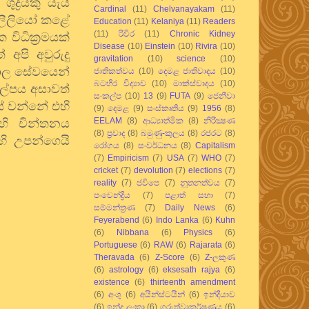
්‍රයකු යැයි
Cardinal
(11)
Chelvanayakam
(11)
ැලීලියෝ කළේ
Education
(11)
Kelaniya
(11)
Readers
(11)
රිවිර
(11)
Chronic Kidney
විධික්‍රමයක්
Disease
(10)
Einstein
(10)
Rivira
(10)
 අපි අවුරුදු
gravitation
(10)
science
(10)
‍යාල සේවයෙන්
ජාතිකත්වය
(10)
දෙමළ ජාතිවාදය
(10)
බටහිර විද්‍යාව
(10)
මාක්ස්වාදය
(10)
ල්පය අසාවත්
සංකල්ප
(10)
13
(9)
FUTA
(9)
ජෙනීවා
ස් වන්නේ එහි
(9)
දෙමළ
(9)
සංස්කෘතිය
(9)
1956
(8)
EELAM
(8)
ආධ්‍යාත්මික
(8)
නිරීක්‍ෂණ
හි චින්තනය
(8)
ප්‍රවාද
(8)
බමුණු-කුලය
(8)
රජරට
(8)
හි උපන්ගෙයි
රෝගය
(8)
සංවර්ධනය
(8)
Capitalism
(7)
Empiricism
(7)
USA
(7)
WHO
(7)
cricket
(7)
devolution
(7)
elections
(7)
reality
(7)
ජවිපෙ
(7)
නූතනත්වය
(7)
පංචෙන්ද්‍රිය
(7)
පළාත් සභා
(7)
සම්මන්ත්‍රණ
(7)
Daily News
(6)
Feyerabend
(6)
Indo Lanka
(6)
Kuhn
(6)
Nibbana
(6)
Physics
(6)
Portuguese
(6)
RAW
(6)
Rajarata
(6)
Theravada
(6)
Z-Score
(6)
Z-ලකුණ
(6)
astrology
(6)
eksesath rajya
(6)
existence
(6)
thirteenth amendment
(6)
අංශු
(6)
අයින්ස්ටයින්
(6)
ඉන්දියාව
(6)
ඉන්දු ලංකා
(6)
ගුරුත්වාකර්ෂණය
(6)