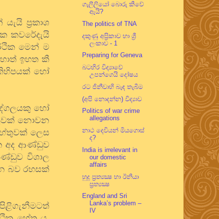
ගැලීලියෝ බොරු කීවේ
ඇයි?
ැයි ප්‍රකාශ
The politics of TNA
රක කවරේදැයි
දකුණු අප්‍රිකාව හා ශ්‍රී
ලංකාව - 1
්ථික මෙන් ම
Preparing for Geneva
හොත් ඉහත කී
බටහිර විද්‍යාවේ
කිහිපයක් හෝ
උපන්ගෙයි දෝෂය
රට ජිනීවාහි බැඳ තැබීම
(අපි නොදන්න) විද්‍යාව
ුද්ගලයකු හෝ
Politics of war crime
allegations
තුවක් නොවන
නාථ දෙවියන් මියගොස්
හේතුවක් ලෙස
ද?
 අද ආණ්ඩුව
India is irrelevant in
ආණ්ඩුව විශාල
our domestic
affairs
වන බව රහසක්
හුදු ප්‍රත්‍යක්‍ෂ හා ඊනියා
ප්‍රත්‍යක්‍ෂ
England and Sri
Lanka’s problem –
ිළිගැනීමටත්
IV
ථික හේතු ය.