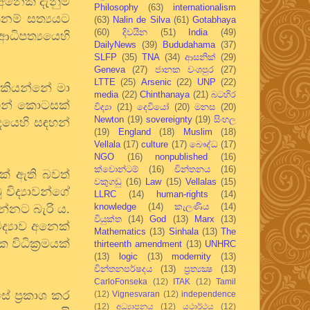
අනෙක් දැනුම්
Philosophy
(63)
internationalism
නම් සත්‍යයට
(63)
Nalin de Silva
(61)
Gotabhaya
(60)
දිවයින
(51)
India
(49)
ආධිපත්‍යයෙහි
DailyNews
(39)
Bududahama
(37)
SLFP
(35)
TNA
(34)
ආසනික්
(29)
Geneva
(27)
ජානක වංශපුර
(27)
LTTE
(25)
Arsenic
(22)
UNP
(22)
 කියන්නේ මා
media
(22)
Chinthanaya
(21)
බටහිර
ෝ ඉන් කොටසක්
විද්‍යා
(21)
දෙවියෝ
(20)
මනස
(20)
Newton
(19)
sovereignty
(19)
සිංහල
දයෙහි සඳහන්
(19)
England
(18)
Muslim
(18)
Vellala
(17)
culture
(17)
බෞද්ධ
(17)
NGO
(16)
nonpublished
(16)
ක්වොන්ටම්
(16)
චින්තනය
(16)
යක් ඇති බවත්
වකුගඩු
(16)
Law
(15)
Vellalas
(15)
විද්‍යාවන්ගේ
LLRC
(14)
human-rights
(14)
knowledge
(14)
කැලණිය
(14)
්නට බැරි ය.
වියුක්ත
(14)
God
(13)
Marx
(13)
්‍යාව අනෙක්
Mathematics
(13)
Sinhala
(13)
The
 විධික්‍රමයක්
thirteenth amendment
(13)
UNHRC
(13)
logic
(13)
modernity
(13)
චින්තනපර්ෂදය
(13)
ප්‍රත්‍යක්‍ෂ
(13)
CarloFonseka
(12)
ITAK
(12)
Tamil
සේ ප්‍රකාශ කර
(12)
Vignesvaran
(12)
independence
(12)
අධ්‍යාපනය
(12)
යථාර්ථය
(12)