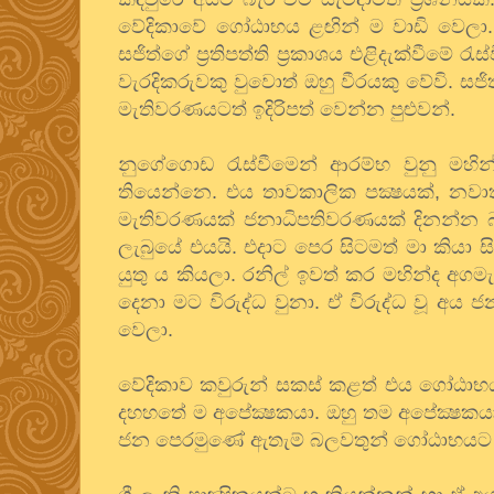
වේදිකාවේ ගෝඨාභය ළඟින් ම වාඩි වෙලා.
සජිත්ගේ ප්‍රතිපත්ති ප්‍රකාශය එළිදැක්වීමේ
වැරදිකරුවකු වුවොත් ඔහු වීරයකු වේවි. සජ
මැතිවරණයටත් ඉදිරිපත් වෙන්න පුළුවන්.
නුගේගොඩ රැස්වීමෙන් ආරම්භ වුනු මහි
තියෙන්නෙ. එය තාවකාලික පක්‍ෂයක්, න
මැතිවරණයක් ජනාධිපතිවරණයක් දිනන්න බ
ලැබුයේ එයයි. එදාට පෙර සිටමත් මා කියා 
යුතු ය කියලා. රනිල් ඉවත් කර මහින්ද අග
දෙනා මට විරුද්ධ වුනා. ඒ විරුද්ධ වූ අය ජ
වෙලා.
වේදිකාව කවුරුන් සකස් කළත් එය ගෝඨාභයග
දහහතේ ම අපේක්‍ෂකයා. ඔහු තම අපේක්‍ෂකය
ජන පෙරමුණේ ඇතැම් බලවතුන් ගෝඨාභයට මුල