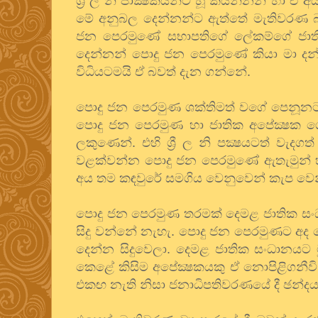
ශ්‍රී ල නි පාක්‍ෂිකයන්ට හූ කියන්නන් හ
මේ අනුබල දෙන්නන්ට ඇත්තේ මැතිවරණ බලා
ජන පෙරමුණේ සභාපතිගේ ලේකම්ගේ ජාති
දෙන්නන් පොදු ජන පෙරමුණේ කියා මා දන්
විධියටමයි ඒ බවත් දැන ගන්නේ.
පොදු ජන පෙරමුණ ශක්තිමත් වගේ පෙනූනට දු
පොදු ජන පෙරමුණ හා ජාතික අපේක්‍ෂක ග
ලකුණෙන්. එහි ශ්‍රී ල නි පක්‍ෂයටත් වැද
වළක්වන්න පොදු ජන පෙරමුණේ ඇතැමුන් හ
අය තම කඳවුරේ සමගිය වෙනුවෙන් කැප වෙ
පොදු ජන පෙරමුණ තරමක් දෙමළ ජාතික සංධා
සිදු වන්නේ නැහැ. පොදු ජන පෙරමුණට අද 
දෙන්න සිදුවෙලා. දෙමළ ජාතික සංධානයට මුල
කෙළේ කිසිම අපේක්‍ෂකයකු ඒ නොපිළිගනීවි
එකඟ නැති නිසා ජනාධිපතිවරණයේ දී ඡන්දය දීම