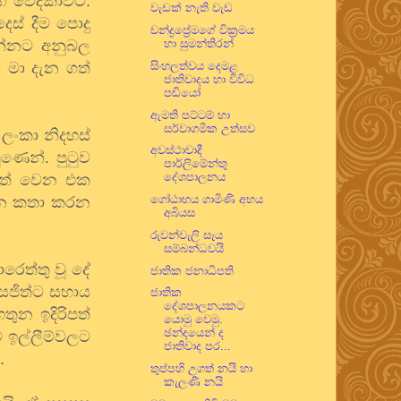
ගේ වේදිකාවට.
වැඩක් නැති වැඩ
ස් දීම පොදු
චන්ද්‍රප්‍රේමගේ වික්‍රමය
න්නට අනුබල
හා සුමන්තිරන්
 මා දැන ගත්
සිංහලත්වය දෙමළ
ජාතිවාදය හා විවිධ
පඬියෝ
ඇමති පට්ටම් හා
සර්වාගමික උත්සව
 ලංකා නිදහස්
අවස්ථාවාදී
ණෙන්. පුටුව
පාර්ලිමේන්තු
දේශපාලනය
ට පත් වෙන එක
ගෝඨාභය ගාමිණි අභය
ගැන කතා කරන
අබියස
රුවන්වැලි සෑය
සම්බන්ධවයි
ෙත්තු වූ දේ
ජාතික ජනාධිපති
සජිත්ට සහාය
ජාතික
දේශපාලනයකට
තුන ඉදිරිපත්
යොමු වෙමු.
ඡන්දයෙන් ද
 ඉල්ලීම්වලට
ජාතිවාද පර...
.
තුප්පහි උගත් නයි හා
කැලණි නයි