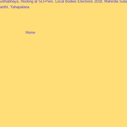
Gothabhaya
,
Hooting at SLFPers
,
Local Bodies Elections 2018
,
Mahinda Sula
anthi
,
Yahapalana
Home