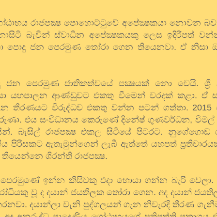
ගෝඨාභය රාජපක්‍ෂ පොහොට්ටුවේ අපේක්‍ෂකයා නොවන බවත
නොසිටි බැවින් ස්වාධීන අපේක්‍ෂකයකු ලෙස ඉදිරිපත් වන
සඳහා පොදු ජන පෙරමුණ තෝරා ගෙන තියෙනවා. ඒ නිසා 
 ජන පෙරමුණ ජාතිකත්වයේ පක්‍ෂයක් නො වෙයි. ශ්‍රී 
යා යහපාලන ආණ්ඩුවට එකතු වීමෙන් වරදක් කළා. ඒ සමග
ලන තීරණයට විරුද්ධව එකතු වන්න පටන් ගත්තා. 2015
ුණා. එය සංවිධානය කෙරුණේ දිනේෂ් ගුණවර්ධන, විමල් 
න්. බැසිල් රාජපක්‍ෂ එකල සිටියේ පිටරට. නුගේගොඩ ර
ගිය පිරිසකට ඇතැමුන්ගෙන් ලැබී ඇත්තේ යහපත් ප්‍රතිචාර
 තියෙන්නෙ ශිරන්ති රාජපක්‍ෂ.
න පෙරමුණේ ඉන්න කිසිවකු එදා හොයා ගන්න බැරි වෙලා.
විරෝධියකු වූ ද දයාන් ජයතිලක තෝරා ගෙන. අද දයාන් ජයත
කරනවා. දයාන්ලා වැනි පුද්ගලයන් ගැන නිවැරදි තීරණ ගැන
 අද අනුරුද්ධ පාදෙණිය ගෝඨාභයගේ ප්‍රතිපත්ති ප්‍රකාශය එළ