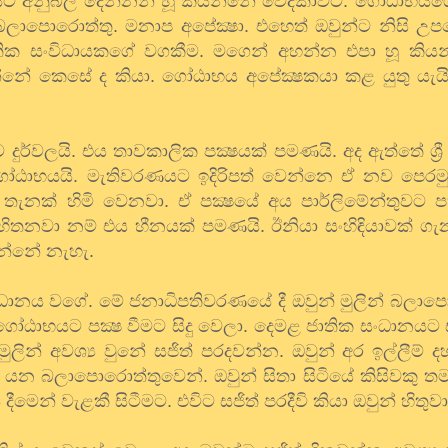
ා ඒ අයට අනුබල දෙන්නන් හූ කියන්නේ වේදිකාවට. ගෝඨාභය
පොරොත්තු. මනාප අපේක්‍ෂා. එහෙත් ඔවුන්ට නිසි උපදෙ
ක සංවිධායකගේ වගකීම. මගෙන් අහන්න එපා හූ කිය
නේ කෙසේ ද කියා. ගෝඨාභය අපේක්‍ෂකයා කළ යුතු යැයි
ර්වලයි. එය තාවකාලික පක්‍ෂයක් පමණයි. අද ඇත්තේ ශ්‍රී
ෝඨාභයයි. මැතිවරණයට ඉදිරිපත් වෙන්නෙ ඒ නව පෙරමු
ගත් තැනක් හිමි වෙනවා. ඒ පක්‍ෂයේ අය පාර්ලිමේන්තුව
ිතනවා නම් එය හීනයක් පමණයි. ඊනියා සංහිඳියාවක් 
න්නේ නැහැ.
නය වගේ. මේ ජනාධිපතිවරණයේ දී ඔවුන් මුලින් බලාපොර
ගෝඨාභයට පක්‍ෂ වීමට සිදු වෙලා. දෙමළ ජාතික සංධානයට 
ින් අවශ්‍ය වුනේ සජිත් පරදවන්න. ඔවුන් අර ඉල්ලීම් දහ
 යන බලාපොරොත්තුවෙන්. ඔවුන් සිතා සිටියේ කිසිවකු තම
ෙන් වැළකී සිටීමට. එවිට සජිත් පරදීවි කියා ඔවුන් හිතුවා