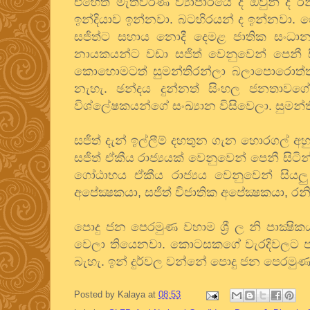
එහෙත් මැතිවරණ ව්‍යාපාරයේ දී ඔවුන් ද ර
ඉන්දියාව ඉන්නවා. බටහිරයන් ද ඉන්නවා. 
සජිත්ට සහාය නොදී දෙමළ ජාතික සංධානය
නායකයන්ට වඩා සජිත් වෙනුවෙන් පෙනී 
කොහොමටත් සුමන්තිරන්ලා බලාපොරොත්තු
නැහැ. ඡන්දය දුන්නත් සිංහල ජනතාවග
විශ්ලේෂකයන්ගේ සංඛ්‍යාන විසිවෙලා. සු
සජිත් දැන් ඉල්ලීම් දහතුන ගැන හොරගල් අහ
සජිත් ඒකීය රාජ්‍යයක් වෙනුවෙන් පෙනී සිටි
ගෝඨාභය ඒකීය රාජ්‍යය වෙනුවෙන් සියලු 
අපේක්‍ෂකයා, සජිත් විජාතික අපේක්‍ෂකයා, 
පොදු ජන පෙරමුණ වහාම ශ්‍රී ල නි පාක්‍ෂ
වෙලා තියෙනවා. කොටසකගේ වැරදිවලට පමණක්
බැහැ. ඉන් දුර්වල වන්නේ පොදු ජන පෙරමුණ
Posted by
Kalaya
at
08:53