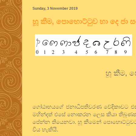
Sunday, 3 November 2019
හූ කීම, පොහොට්ටුව හා දෙ ජා 
හූ කීම, 
ගෝඨාභයගේ ජනාධිපතිවරණ වේදිකාවට එන ශ්‍
මහින්දත් එසේ නොකරන ලෙස කියා තිබුණත් 
පේන්න තියෙනවා. හූ කීමෙන් පොහොට්ටුව
විය හැකියි.