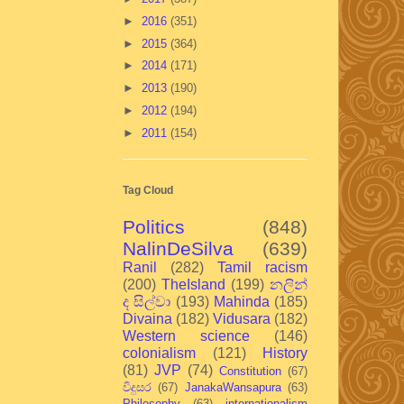
►
2016
(351)
►
2015
(364)
►
2014
(171)
►
2013
(190)
►
2012
(194)
►
2011
(154)
Tag Cloud
Politics
(848)
NalinDeSilva
(639)
Ranil
(282)
Tamil racism
(200)
TheIsland
(199)
නලින්
ද සිල්වා
(193)
Mahinda
(185)
Divaina
(182)
Vidusara
(182)
Western science
(146)
colonialism
(121)
History
(81)
JVP
(74)
Constitution
(67)
විදුසර
(67)
JanakaWansapura
(63)
Philosophy
(63)
internationalism