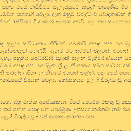
 ඔහුට එසේ වාඩිවීමට සැලැස්සුවේ කවුද? පාදෙණිය ඊට
 රැස්වීමටත් සහභාගි වෙලා. දැන් ඔහුට විරුද්ධ ව චෝදනාවක්
ිත්ගේ රැස්වීමට ගිය බවත් අමතක වේවි. ඔහු නව සංධානයෙන
න්ද සුළඟ සංවිධානය කිරීමක් පමණයි පොදු ජන පෙරම
වාතැන්පොළක් පමණයි. දැනට එය තරමක් බලවත්. එහෙත්
ැහැ. පහුගිය පෙබරවාරි පළාත් පාලන මැතිවරණයෙන් පෙ
සිටියේ පොදු ජන පෙරමුණ ශ්‍රී ල නි පක්‍ෂය සමග සංධානය
මැති කරන්න කියා මා කිව්වේ එයටත් කලින්. එදා අපත් ස
නමාධ්‍යයේ වීරයන් වෙලා. ගෝඨාභයට මුල දී විරුද්ධ වූ අය
ේ. ඔහු ජාතික අපේක්‍ෂකයා. ඊයේ පෙරේදා එකතු වූ පක්‍ෂ
ා කර ගන්න පොදු ජන පෙරමුණ උත්සාහ කරනවා නම් එය වැ
 දී විරුද්ධ වූ බවත් අමතක කරන්න එපා.