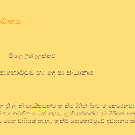
සංධානය
සිංහල ලිත් ඉලක්කම්
පොහොට්ටුව හා දෙ ජා සංධානය
රී ල නි පාක්‍ෂිකයන්ට හූ කීම දිගින් දිගට ම කෙරෙනව
එය නවතින පාටක් නැහැ. හූ කියන්නන්ට යම් පිරිසක් අ
ට වෙන වාසියක් නැහැ. හූ කීම පොහොට්ටුවේ අවසානය