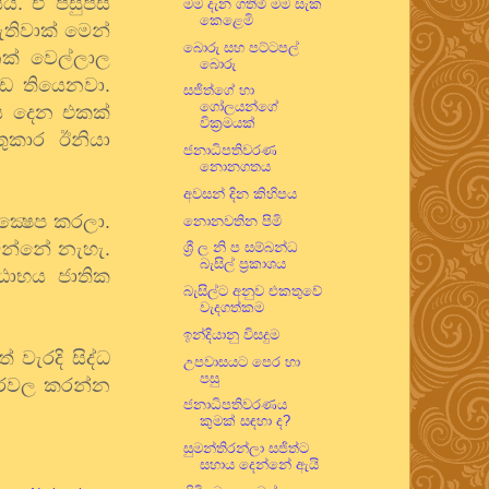
යයි. ඒ පසුපස
මම දැන ගතිමි මම සැක
කෙළෙමි
තිවාක් මෙන්
බොරු සහ පට්ටපල්
ෙක් වෙල්ලාල
බොරු
ඩ තියෙනවා.
සජිත්ගේ හා
ගෝලයන්ගේ
ය දෙන එකක්
වික්‍රමයක්
ුකාර ඊනියා
ජනාධිපතිවරණ
නොනගතය
අවසන් දින කිහිපය
ක්‍ෂෙප කරලා.
නොනවතින පිමි
වෙන්නේ නැහැ.
ශ්‍රී ල නි ප සම්බන්ධ
බැසිල් ප්‍රකාශය
ෝඨාභය ජාතික
බැසිල්ට අනුව එකතුවේ
වැදගත්කම
ඉන්දියානු විසදුම
 වැරදි සිද්ධ
උපවාසයට පෙර හා
පසු
ුර්වල කරන්න
ජනාධිපතිවරණය
කුමක් සඳහා ද?
සුමන්තිරන්ලා සජිත්ට
සහාය දෙන්නේ ඇයි