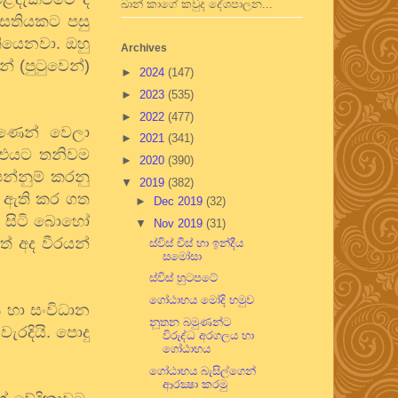
ඛාන් කාගේ කවුද දේශපාලන...
 සතියකට පසු
 තියෙනවා. ඔහු
Archives
් (පුටුවෙන්)
►
2024
(147)
►
2023
(535)
►
2022
(477)
ුණෙන් වෙලා
►
2021
(341)
 එයට තනිවම
►
2020
(390)
න්නුම් කරනු
▼
2019
(382)
ක් ඇති කර ගත
►
Dec 2019
(32)
මග සිටි බොහෝ
▼
Nov 2019
(31)
ත් අද වීරයන්
ස්විස් චීස් හා ඉන්දීය
සමෝසා
ස්විස් හුටපටේ
ගෝඨාභය මෝදි හමුව
 හා සංවිධාන
නූතන බමුණන්ට
රදියි. පොදු
විරුද්ධ අරගලය හා
ගෝඨාභය
ගෝඨාභය බැසිල්ගෙන්
ආරක්‍ෂා කරමු