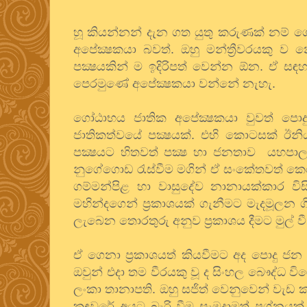
හූ කියන්නන් දැන ගත යුතු කරුණක් නම් 
අපේක්‍ෂකයා බවත්. ඔහු මන්ත්‍රීවරයකු ව 
පක්‍ෂයකින් ම ඉදිරිපත් වෙන්න ඕන. ඒ 
පෙරමුණේ අපේක්‍ෂකයා වන්නේ නැහැ.
ගෝඨාභය ජාතික අපේක්‍ෂකයා වුවත් පොදු
ජාතිකත්වයේ පක්‍ෂයක්. එහි කොටසක් ඊනි
පක්‍ෂයට හිතවත් පක්‍ෂ හා ජනතාව යහපා
නුගේගොඩ රැස්වීම මගින් ඒ සංකේතවත් කෙර
ගම්මන්පිළ හා වාසුදේව නානායක්කාර විසි
මහින්දගෙන් ප්‍රකාශයක් ගැනීමට මැදමූලන 
ලැබෙන තොරතුරු අනුව ප්‍රකාශය දීමට මුල් වී
ඒ ගෙනා ප්‍රකාශයත් කියවීමට අද පොදු ජ
ඔවුන් එදා තම වීරයකු වූ ද සිංහල බෞද්ධ 
ලංකා තානාපති. ඔහු සජිත් වෙනුවෙන් වැඩ 
කඳවුරේ අයට බැරි වීම සැමදාමත් ප්‍රශ්නයක්.