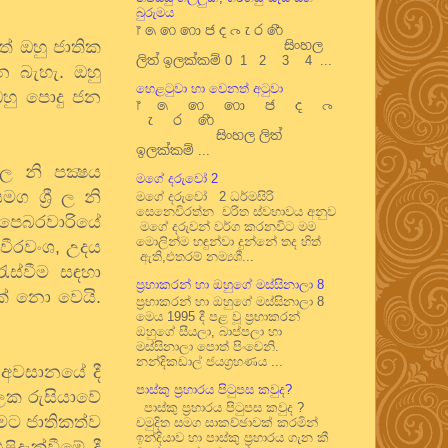
බුරුමය
෦ ෧ ෨ ෩ ෪ ෫ ෬ ෭ ෮ ෯
් ඔහු ජාතික
සිංහල
ලිත් ඉලක්කම් 0 1 2 3 4 ...
්න බැහැ. ඔහු
හෙළටුවා හා වෙනත් අටුවා
ඔහු පොදු ජන
෦ ෧ ෨ ෩ ෪ ෫ ෬
෭ ෮ ෯
සිංහල ලිත්
ඉලක්කම් ...
ල නි පක්‍ෂය
මගේ දරුවෝ 2
 ශ්‍රී ල නි
මගේ දරුවෝ 2 ධර්මසිරි
සෙනෙවිරත්න චරිත ස්වභාවය අනුව
 පෙබරවාරියේ
මගේ දරුවන් වර්ග කරනවිට මම
මොලින්ම හඳුන්වා දුන්නේ තද හිත්
වීරවංශ, උදය
ඇති,එතරම් නම්‍යශී...
ැස්වීම සඳහා
ප්‍රභාකරන් හා ඔහුගේ මස්සිනාලා 8
යක් නො වෙයි.
ප්‍රභාකරන් හා ඔහුගේ මස්සිනාලා 8
මෙය 1995 දී පළ වූ ප්‍රභාකරන්
ඔහුගේ සීයලා, බාප්පලා හා
මස්සිනාලා පොත් පිංචෙනි.
නන්දිකඩාල් ජයග්‍රහණය ...
 අවසානයේ දී
පාස්කු ප්‍රහාරය පිටුපස කවුද?
ිලක රුසියාවේ
පාස්කු ප්‍රහාරය පිටුපස කවුද ?
ීමට ජාතිකත්ව
චමුදිත සමග සාකච්ඡාවක් කරමින්
ඉන්දියාව හා පාස්කු ප්‍රහාරය ගැන කී
ිදැක්වීමේ දී