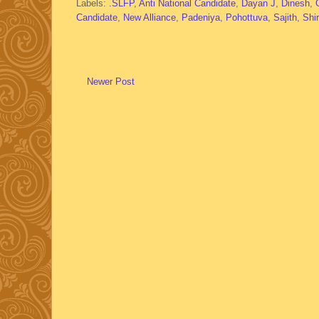
Labels:
.SLFP
,
Anti National Candidate
,
Dayan J
,
Dinesh
,
Candidate
,
New Alliance
,
Padeniya
,
Pohottuva
,
Sajith
,
Shir
Newer Post