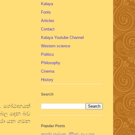
Kalaya
Fonts
Articles
Contact
Kalaya Youtube Channel
Western science
Politics
Philosophy
Cinema
History
Search
ා. ගෝඨාභයත්
නුබල දෙන බව
 කරා යන ගමන
Popular Posts
තපස්සු භල්ලුක, ගිරිහඬු සෑය සහ