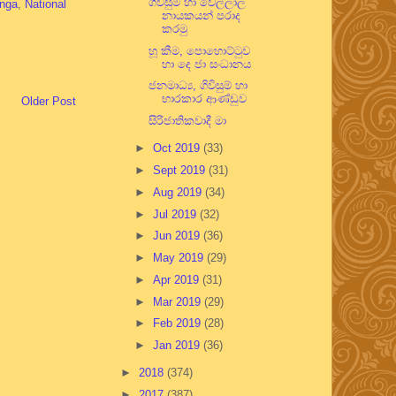
ගිවිසුම හා වෙල්ලාල
nga
,
National
නායකයන් පරාද
කරමු
හූ කීම, පොහොට්ටුව
හා දෙ ජා සංධානය
ජනමාධ්‍ය, ගිවිසුම් හා
භාරකාර ආණ්ඩුව
Older Post
සිරිජාතිකවාදී මා
►
Oct 2019
(33)
►
Sept 2019
(31)
►
Aug 2019
(34)
►
Jul 2019
(32)
►
Jun 2019
(36)
►
May 2019
(29)
►
Apr 2019
(31)
►
Mar 2019
(29)
►
Feb 2019
(28)
►
Jan 2019
(36)
►
2018
(374)
►
2017
(387)