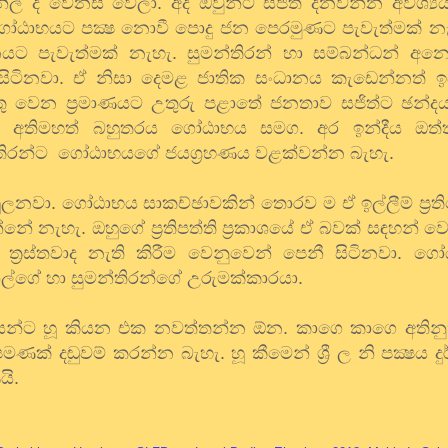
නිල් ද වෙනස් වෙලා. අද ඔවුන්ට සජිත් දිනවන්න අවශ්‍ය
ගෝඨාභයට පක්‍ෂ නොවී පොදු ජන පෙරමුණට පැවැත්මක් නැ
ට පැවැත්මක් නැහැ. සුමන්තිරන් හා සම්බන්ධන් අන
සිටිනවා. ඒ නිසා දෙමළ ජාතික සංධානය කැඩෙන්නත් ඉ
 වෙන ප්‍රමාණයට උතුරු පළාතේ ජනතාව සජිත්ට ඡන්ද
ේ අතිමහත් බහුතරය ගෝඨාභය සමග. අර ඉන්දීය ඔත්ත
මන්තිරන්ට ගෝඨාභයගේ ජයග්‍රහණය වළක්වන්න බැහැ.
ුලනවා. ගෝඨාභය සාකච්ඡාවකින් තොරව ම ඒ ඉල්ලීම් ප්‍රති
න්නේ නැහැ. ඔහුගේ ප්‍රතිපත්ති ප්‍රකාශයේ ඒ බවක් සඳහන් 
ත්‍රස්තවාද නැති කිරීම වෙනුවෙන් පෙනී සිටිනවා. ග
රනිල්ගේ හා සුමන්තිරන්ගේ උරුමක්කාරයා.
ිකයන්ට හූ කියන එක නවත්තන්න ඕන. කාගෙ කාගෙ අතිනුත්
 දඬුවම් කරන්න බැහැ. හූ කීමෙන් ශ්‍රී ල නි පක්‍ෂය ද
යි.