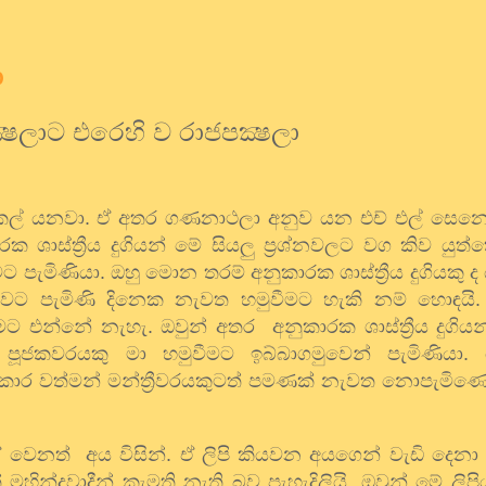
ා
්‍ෂලාට එරෙහි ව රාජපක්‍ෂලා
න කල් යනවා. ඒ අතර ගණනාථලා අනුව යන එච් එල් සෙනෙ
රක ශාස්ත්‍රීය දුගියන් මේ සියලු ප්‍රශ්නවලට වග කිව යු
ට පැමිණියා. ඔහු මොන තරම් අනුකාරක ශාස්ත්‍රීය දුගියකු ද
 පැමිණි දිනෙක නැවත හමුවීමට හැකි නම් හොඳයි. 
න්නේ නැහැ. ඔවුන් අතර අනුකාරක ශාස්ත්‍රීය දුගියන
පූජකවරයකු මා හමුවීමට ඉබ්බාගමුවෙන් පැමිණියා. 
ළිකාර වත්මන් මන්ත්‍රීවරයකුටත් පමණක් නැවත නොපැම
වෙනත් අය විසින්. ඒ ලිපි කියවන අයගෙන් වැඩි දෙනා මහ
හින්දවාදීන් කැමති නැති බව පැහැදිලියි. ඔවුන් මේ ලිප