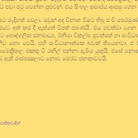
ට පවා පටු වෙන්න පුළුවන්. එය සිංහල සමාජය ආපසු ගෙන 
යට මැදිහත් වෙලා. ඔවුන් අද විනාශ වීමට තිබූ ජ වි පෙර
ාජයට අත් කර දී ඇත්තේ විපත් පමණයි. එය පවත්වා ගෙන
ීමට පෞද්ගලික ජනමාධ්‍ය
,
ඊනියා විකල්ප පුවත්පත් හා සංවිධ
තනි තනිව නො වෙයි. එහි සංවිධානාත්මක බවක් තියෙනවා. ජ
ෛත්‍රිපාල එකතු වී රනිල් පන්නා දැමිය යුතුයි. එසේ න
සිකම ඇති රාජපක්‍ෂලාට නොව මෙරට ජනතාවටයි.
ජාතිකවාදීන්