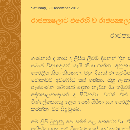
Saturday, 30 December 2017
රාජපක්‍ෂලාට එරෙහි ව රාජපක්‍ෂල
රාජපක
ගණනාථ ද නාථ ද ලිපිය ලිවීම දිනෙන් දි
සමාජ විද්‍යාඥයන් යැයි කියා ගන්නා අනුකා
පෙරළිය කියා කියනවා. ඔහු දිනක් මා හමුවීම
මොනවට අවබෝධ කර ගත්තා. ඔහු ලංකාවට
පැමිණෙන බොහෝ දෙනා නැවත මා හමුවීමට එ
දේශපාලනඥයන් ද සිටිනවා. වරක් එක් 
විශ්ලේෂකයකු ලෙස පෙනී සිටින යුග පෙර
කරන්න මට සිදු වුණා.
මේ ලිපි මුහුණු පොතේත් පළ කෙරෙනවා. ඒ 
මහින්ද ගැන සුළු විවේචනයක් කරනවාටවත් ම