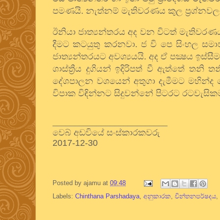
පමණයි. නැත්නම් මැතිවරණය කුල ප්‍රශ්නවල
ඊනියා ජාත්‍යන්තරය අද වන විටත් මැතිවරණ
දීමට කටයුතු කරනවා. ජ වි පෙ සිංහල සම
ජාත්‍යන්තරයට අවශ්‍යයයි. අද ඒ පක්‍ෂය ඉස්ස
ශාස්ත්‍රීය දුගියන් ඉදිරිපත් වී ඇත්තේ 
දේශපාලන වශයෙන් අතුගා දැමීමට මහින්ද ම
විපාක විඳින්නට සිදුවන්නේ පිටරට රටවැ
__________________________
වෙබ් අඩවියේ සංස්කාරකවරු
2017-12-
30
Posted by
ajamu
at
09:48
Labels:
Chinthana Parshadaya
,
අනුකාරක
,
චින්තනපර්ෂදය
,