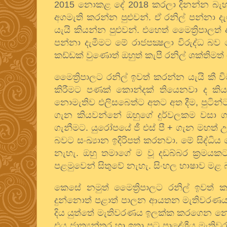
2015
නොකළ දේ
2018
කරලා දිනන්න බැ
අගමැති කරන්න පුළුවන්. ඒ රනිල් පන්නා දැ
යැයි කියන්න පුළුවන්. එහෙත් මෛත්‍රිපාලත් 
පන්නා දැමීමට මේ රාජපක්‍ෂලා විරුද්ධ බ
කඩ්ඩක් වුණොත් ඔහුත් කැපී රනිල් ශක්තිම
මෛත්‍රිපාලට රනිල් ඉවත් කරන්න යැයි කී ව
කිරීමට පණක් කොන්දක් තියෙනවා ද කියා.
නොමැතිව එලිසබෙත්ට අතට අත දීම
,
පුටින්
ගැන කියවන්නේ ඔහුගේ දුර්වලකම වසා ගැනී
ගැනීමට. යුරෝපයේ ජී එස් පී + ගැන මහත් උද
බවට සංඛ්‍යාන ඉදිරිපත් කරනවා. මේ සිද්ධිය
නැහැ. ඔහු තමාගේ ම වූ දඩබ්බර ක්‍රමය
පළමුවෙන් සිතුවේ නැහැ. සිංහල භාෂාව මළ
කෙසේ නමුත් මෛත්‍රිපාලට රනිල් ඉවත් 
දුන්නොත් පළාත් පාලන ආයතන මැතිවරණය ඉත
දිය යුත්තේ මැතිවරණය ඉලක්ක කරගෙන න
එය ජාත්‍යන්තර හා ඉතා පටු ප්‍රාදේශීය මැත