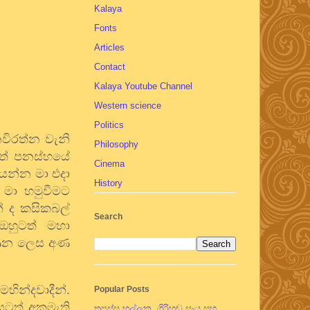
Kalaya
Fonts
Articles
Contact
Kalaya Youtube Channel
Western science
Politics
විරත්න වැනි
Philosophy
ත්තේ පනස්හයේ
Cinema
 යන්න මා එදා
History
මා හමුවීමට
් ද කසිකබල්
Search
ඔහුටත් මහා
ිණෙන ලෙස අණ
ින්දවාදීන්.
Popular Posts
ියටත් අකමැති
තපස්සු භල්ලුක, ගිරිහඬු සෑය සහ