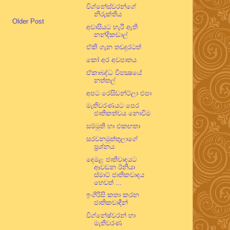
විග්නේස්වරන්ගේ
නිරුක්තිය
Older Post
අවාසියට හැරී ඇති
නන්දිකඩාල්
ඒකි ගැන තවදුරටත්
කෝ අර අවපාතය
ඒකාබද්ධ විපක්‍ෂයේ
නත්තල්
අපට රෙසිඩන්ට්ලා එපා
මැතිවරණයට පෙර
ජාතිකත්වය නොවීම
සම්මුති හා එකඟතා
සරවනමුත්තුලාගේ
ප්‍රශ්නය
දෙමළ ජාතිවාදයට
ආවඩන ඊනියා
ස්මාට් ජාතිකවාදය
හෙවත් ...
ඉංගිරිසි කතා කරන
ජාතිකවාදීන්
විග්නේෂ්වරන් හා
මැතිවරණ