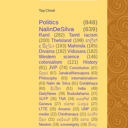
Tag Cloud
Politics
(848)
NalinDeSilva
(639)
Ranil
(282)
Tamil racism
(200)
TheIsland
(199)
නලින්
ද සිල්වා
(193)
Mahinda
(185)
Divaina
(182)
Vidusara
(182)
Western science
(146)
colonialism
(121)
History
(81)
JVP
(74)
Constitution
(67)
විදුසර
(67)
JanakaWansapura
(63)
Philosophy
(63)
internationalism
(63)
Nalin de Silva
(61)
Gotabhaya
(60)
දිවයින
(51)
India
(49)
DailyNews
(39)
Bududahama
(37)
SLFP
(35)
TNA
(34)
ආසනික්
(29)
Geneva
(27)
ජානක වංශපුර
(27)
LTTE
(25)
Arsenic
(22)
UNP
(22)
media
(22)
Chinthanaya
(21)
බටහිර
විද්‍යා
(21)
දෙවියෝ
(20)
මනස
(20)
Newton
(19)
sovereignty
(19)
සිංහල