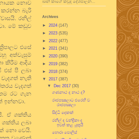
ඛාන් කාගේ කවුද දේශපාලන...
‍ෂ නායක නොව
ස කරන්න බැරි
Archives
වාසයි. රනිල්
වා. මේ කඩුව
►
2024
(147)
►
2023
(535)
►
2022
(477)
්‍රිපාලට එසේ
►
2021
(341)
ු අත්වැසුම්
►
2020
(390)
 කිරීම ආදිය
►
2019
(382)
 එස් පී ලබා
►
2018
(374)
 වැදගත් නැති
▼
2017
(387)
න්තරය වැදගත්
▼
Dec 2017
(30)
ගණනාථ ද නාථ ද?
් තම රට ගැන
රාජපක්‍ෂලාට එරෙහි ව
් ඉන්නවා.
රාජපක්‍ෂලා
සිද්ධි දෙකක්
ි. ඒ ශක්තිය
රනිල් ද චන්ද්‍රිකා ද
 ශක්තිය ලබා
ඉවත් කළ යුතුයි
් නො වෙයි.
හොරා පොලිස්
 එකතු වුණොත්