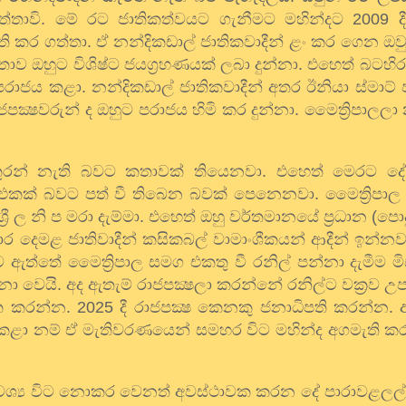
ත්තාවි. මේ රට ජාතිකත්වයට ගැනීමට මහින්දට
2009
දී
ැති කර ගත්තා. ඒ නන්දිකඩාල් ජාතිකවාදීන් ළං කර ගෙන ඔ
තාව ඔහුට විශිෂ්ට ජයග්‍රහණයක් ලබා දුන්නා. එහෙත් බටහිරය
ාජය කළා. නන්දිකඩාල් ජාතිකවාදීන් අතර ඊනියා ස්මාට් ජ
ක්‍ෂවරුන් ද ඔහුට පරාජය හිමි කර දුන්නා. මෛත්‍රිපාලලා
ුරන් නැති බවට කතාවක් තියෙනවා. එහෙත් මෙරට ද
එකක් බවට පත් වී තිබෙන බවක් පෙනෙනවා. මෛත්‍රිපාල
ා. ශ්‍රී ල නි ප මරා දැම්මා. එහෙත් ඔහු වර්තමානයේ ප්‍රධාන (ප
මාර දෙමළ ජාතිවාදීන් කසිකබල් වාමාංශීකයන් ආදීන් ඉන්නවා
ඇත්තේ මෛත්‍රිපාල සමග එකතු වී රනිල් පන්නා දැමීම මි
ො වෙයි. අද ඇතැම් රාජපක්‍ෂලා කරන්නේ රනිල්ට වක්‍රව උප
ායක කරන්න.
2025
දී රාජපක්‍ෂ කෙනකු ජනාධිපති කරන්න.
 කළා නම් ඒ මැතිවරණයෙන් සමහර විට මහින්ද අගමැති කර
අවශ්‍ය විට නොකර වෙනත් අවස්ථාවක කරන දේ පාරාවළලල