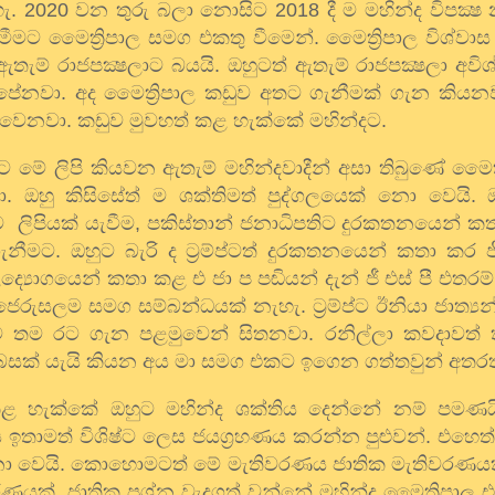
හැ.
2020
වන තුරු බලා නොසිට
2018
දී ම මහින්ද විපක්
මීමට මෛත්‍රිපාල සමග එකතු වීමෙන්. මෛත්‍රිපාල විශ්වා
ඇතැම් රාජපක්‍ෂලාට බයයි. ඔහුටත් ඇතැම් රාජපක්‍ෂලා අවිශ්
ව පේනවා. අද මෛත්‍රිපාල කඩුව අතට ගැනීමක් ගැන කියන
ත් වෙනවා. කඩුව මුවහත් කළ හැක්කේ මහින්දට.
ිට මේ ලිපි කියවන ඇතැම් මහින්දවාදීන් අසා තිබුණේ මෛත
 ඔහු කිසිසේත් ම ශක්තිමත් පුද්ගලයෙක් නො වෙයි. ඔහ
ට ලිපියක් යැවීම
,
පකිස්තාන් ජනාධිපතිට දුරකතනයෙන් කතා
මට. ඔහුට බැරි ද ට්‍රම්ප්ටත් දුරකතනයෙන් කතා කර ජී
්‍යොගයෙන් කතා කළ එ ජා ප පඬියන් දැන් ජී එස් පී එතරම්
 ජෙරුසලම සමග සම්බන්ධයක් නැහැ. ට්‍රම්ප්ට ඊනියා ජාත්‍ය
කට තම රට ගැන පළමුවෙන් සිතනවා. රනිල්ලා කවදාවත
 බසක් යැයි කියන අය මා සමග එකට ඉගෙන ගත්තවුන් අතරත
කළ හැක්කේ ඔහුට මහින්ද ශක්තිය දෙන්නේ නම් පමණය
ාමත් විශිෂ්ට ලෙස ජයග්‍රහණය කරන්න පුළුවන්. එහෙත්
ො වෙයි. කොහොමටත් මේ මැතිවරණය ජාතික මැතිවරණයක
ිවරණයක්. ජාතික ප්‍රශ්න වැදගත් වන්නේ මහින්ද මෛත්‍රිපාල