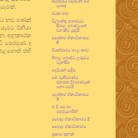
සමාජයීය විද්‍යාවන් මිය
ගොස්
යෑමක්.
රටක නම
මුණට නව පණක්
විල්පත්තු සංහාරයට
සිංහල බෞද්ධයන්
 යෑමට ඊනියා
වග කිව යුතුයි
ාන
,
අනුකාරක
දොස්තර ඒකාධිකාරය
 වි පෙරමුණ ද
4
ොකළහොත් එහි
මියන්මාරය හා ලංකාව
සිංහල බෞද්ධ උරුමය
වැනසීම
දෙවියන් යැදීම
මේ මැතිවරණය
ජනමත විචාරණයක්
නො වෙයි
දොස්තර ඒකාධිකාරය
3
ජ වි පෙ හා
පෙරටුගාමීන්
වෛද්‍ය ඒකාධිකාරය 2
වෛද්‍ය ඒකාධිකාරය
ප්‍රකාශ තුනක්