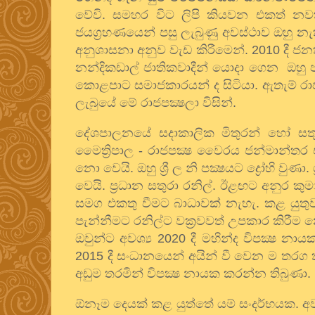
වේවි. සමහර විට ලිපි කියවන එකත් නව
ජයග්‍රහණයෙන් පසු ලැබුණු අවස්ථාව ඔහු න
අනුශාසනා අනුව වැඩ කිරීමෙන්.
2010
දී ජන
නන්දිකඩාල් ජාතිකවාදීන් යොදා ගෙන ඔහු පර
කොළපාට සමාජකාරයන් ද සිටියා. ඇතැම් රාජප
ලැබුයේ මේ රාජපක්‍ෂලා විසින්.
දේශපාලනයේ සදාකාලික මිතුරන් හෝ සත
මෛත්‍රිපාල -
රාජපක්‍ෂ වෛරය ජන්මාන්තර 
නො වෙයි. ඔහු ශ්‍රී ල නි පක්‍ෂයට ද්‍රෝහි වුණ
වෙයි. ප්‍රධාන සතුරා රනිල්. ඊළඟට අනුර කු
සමග එකතු වීමට බාධාවක් නැහැ. කළ යුතුව 
පැන්නීමට රනිල්ට වක්‍රවවත් උපකාර කිරීම න
ඔවුන්ට අවශ්‍ය
2020
දී මහින්ද විපක්‍ෂ න
2015
දී සංධානයෙන් අයින් වී වෙන ම තරග
අඩුම තරමින් විපක්‍ෂ නායක කරන්න තිබුණා.
ඕනෑම දෙයක් කළ යුත්තේ යම් සංදර්භයක. 