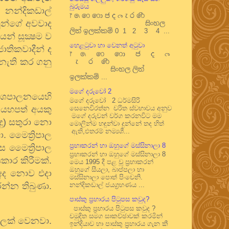
බුරුමය
 නන්දිකඩාල්
෦ ෧ ෨ ෩ ෪ ෫ ෬ ෭ ෮ ෯
වුන්ගේ අවවාද
සිංහල
ලිත් ඉලක්කම් 0 1 2 3 4 ...
න් සූක්‍ෂම ව
හෙළටුවා හා වෙනත් අටුවා
ාතිකවාදීන් ද
෦ ෧ ෨ ෩ ෪ ෫ ෬
 නැති කර ගනු
෭ ෮ ෯
සිංහල ලිත්
ඉලක්කම් ...
මගේ දරුවෝ 2
ේශපාලනයෙහි
මගේ දරුවෝ 2 ධර්මසිරි
 යහපත් අයකු
සෙනෙවිරත්න චරිත ස්වභාවය අනුව
මගේ දරුවන් වර්ග කරනවිට මම
ොදු) සතුරා නො
මොලින්ම හඳුන්වා දුන්නේ තද හිත්
ඇති,එතරම් නම්‍යශී...
. මෛත්‍රිපාල
ප්‍රභාකරන් හා ඔහුගේ මස්සිනාලා 8
ස මෛත්‍රිපාල
ප්‍රභාකරන් හා ඔහුගේ මස්සිනාලා 8
කාර කිරීමක්.
මෙය 1995 දී පළ වූ ප්‍රභාකරන්
ඔහුගේ සීයලා, බාප්පලා හා
 අද නොව එදා
මස්සිනාලා පොත් පිංචෙනි.
න්න තිබුණා.
නන්දිකඩාල් ජයග්‍රහණය ...
පාස්කු ප්‍රහාරය පිටුපස කවුද?
පාස්කු ප්‍රහාරය පිටුපස කවුද ?
චමුදිත සමග සාකච්ඡාවක් කරමින්
්ලක් වෙනවා.
ඉන්දියාව හා පාස්කු ප්‍රහාරය ගැන කී