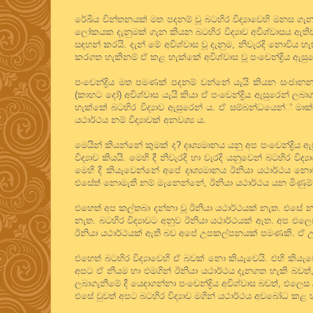
රේඛීය චින්තනයක් මත පදනම් වූ බටහිර විද්‍යාවෙහි මනස ගැන
ලෝකයක දැනුමක් ගැන කියන බටහිර විද්‍යාව අවිශ්වාසය ඇති
සඳහන් කරයි. දැන් මේ අවිශ්වාස වූ දැනුම, නිවැරදි නොවිය 
කරගත හැකිනම් ඒ කළ හැක්කේ අවිශ්වාස වූ පංචෙන්ද්‍රිය ඇසු
පංචෙන්ද්‍රිය මත පමණක් පදනම් වන්නේ යැයි කියන සංජානන 
(කාහට දෝ) අවිශ්වාස යැයි කියා ඒ පංචෙන්ද්‍රිය ඇසුරෙන් ලබ
හැක්කේ බටහිර විද්‍යාව ඇසුරෙන් ය. ඒ සම්බන්ධයෙන්් මාක්
යථාර්ථය නම් විද්‍යාවක් අනවශ්‍ය ය.
මෙයින් කියන්නේ කුමක් ද? දෘශ්‍යමානය යනු අප පංචෙන්ද්‍රිය
විද්‍යාව කියයි. මෙහි දී නිවැරදි හා වැරදි යනුවෙන් බටහිර 
මෙහි දී කියැවෙන්නේ අපේ දෘශ්‍යමානය ඊනියා යථාර්ථය න
එසේත් නොමැති නම් මැනෙන්නේ, ඊනියා යථාර්ථය යන මිණුම් 
එහෙත් අප කල්තබා දන්නා වූ ඊනියා යථාර්ථයක් නැත. එසේ නම
නැත. බටහිර විද්‍යාවට අනුව ඊනියා යථාර්ථයක් ඇත. අප 
ඊනියා යථාර්ථයක් ඇති බව අපේ උපකල්පනයක් පමණකි. ඒ 
එහෙත් බටහිර විද්‍යාවෙහි ඒ බවක් නො කියැවෙයි. එහි කිය
අපට ඒ නියම හා එමගින් ඊනියා යථාර්ථය දැනගත හැකි බවත්, එ
ලබාගැනීමේ දී යෙදාගන්නා පංචෙන්ද්‍රිය අවිශ්වාස බවත්, එලෙ
එසේ වුවත් අපට බටහිර විද්‍යාව මගින් යථාර්ථය අවබෝධ කළ හ