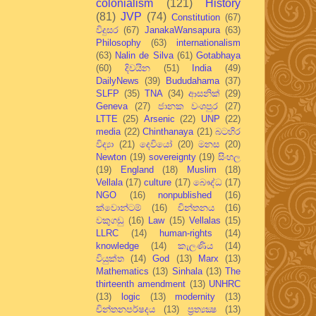
colonialism
(121)
History
(81)
JVP
(74)
Constitution
(67)
විදුසර
(67)
JanakaWansapura
(63)
Philosophy
(63)
internationalism
(63)
Nalin de Silva
(61)
Gotabhaya
(60)
දිවයින
(51)
India
(49)
DailyNews
(39)
Bududahama
(37)
SLFP
(35)
TNA
(34)
ආසනික්
(29)
Geneva
(27)
ජානක වංශපුර
(27)
LTTE
(25)
Arsenic
(22)
UNP
(22)
media
(22)
Chinthanaya
(21)
බටහිර
විද්‍යා
(21)
දෙවියෝ
(20)
මනස
(20)
Newton
(19)
sovereignty
(19)
සිංහල
(19)
England
(18)
Muslim
(18)
Vellala
(17)
culture
(17)
බෞද්ධ
(17)
NGO
(16)
nonpublished
(16)
ක්වොන්ටම්
(16)
චින්තනය
(16)
වකුගඩු
(16)
Law
(15)
Vellalas
(15)
LLRC
(14)
human-rights
(14)
knowledge
(14)
කැලණිය
(14)
වියුක්ත
(14)
God
(13)
Marx
(13)
Mathematics
(13)
Sinhala
(13)
The
thirteenth amendment
(13)
UNHRC
(13)
logic
(13)
modernity
(13)
චින්තනපර්ෂදය
(13)
ප්‍රත්‍යක්‍ෂ
(13)