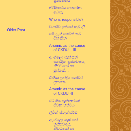
ප්‍රතිපත්තිය
නිර්මාණය කෙරෙන
බොරු
Who is responsible?
වගකිව යුත්තේ කවු ද?
Older Post
මේ දැන් හෙවත් තව
ටිකකින්
Arsenic as the cause
of CKDU – III
ඇංග්ලො සැක්සන්
වෛදික ත්‍රස්තවාදය,
නිවටයෝ හා
පුස්සෝ...
ඊනියා ඉන්ද්‍රිය ගෝචර
ප්‍රත්‍යක්‍ෂ
Arsenic as the cause
of CKDU -II
රට ගිය ඇත්තන්ගේ
ජීවන තත්වය
ලිවින් ස්ටෑන්ඩර්ඩ්
ඇංග්ලො සැක්සන්
ත්‍රස්තවාදය,
නිවටයෝ හා