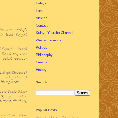
Kalaya
Fonts
Articles
Contact
නකමක් හෝ නොමැති
Kalaya Youtube Channel
. සියළු බල්ලන්
Western science
Politics
 විද්‍යාවේ බොහෝ
ට ඕනෑම අංශු ගැන
Philosophy
යන්ට ගෝචර නොවන
Cinema
History
මහත් ආඩම්බරයෙන්
. එසේ වුවත් එසේ
්ති ඇසුරෙනි.
Search
ිර විද්‍යාව ඊනියා
්ද්‍රියවලට පමණක්
කුමක් කීවත් හුදු
Popular Posts
ජානනයක් නො මැත.
තපස්සු භල්ලුක, ගිරිහඬු සෑය සහ