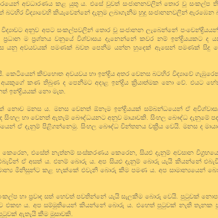
යෙන් අවධාරණය කළ යුතු ය. එසේ වුවත් සංජානනවලින් තොර වූ සංකල්ප තිබි
් බටහිර විද්‍යාවෙහි කියැවෙන්නේ දැනුම ලබාගැනීම හුදු සංජානනවලින් ඇරඹෙන 
ර විද්‍යාවට අනුව අපට සංකල්පවලින් තොර වූ සංජානන ලැබෙන්නේ පංචෙන්ද්‍රියය
ප්‍රධාන ම ප්‍රශ්නය වනුයේ විශ්වාසය දැනෙන්නේ කවර නම් ඉන්ද්‍රියයකට ද යන්
. ඇස යනු අවයවයක් පමණක් බවත පෙනීම යන්න හුදෙක් ඇසෙන් පමණක් සිදු 
රයි. කෙටියෙන් කිවහොත අවයවය හා ඉන්ද්‍රිය අතර වෙනස බටහිර විද්‍යාවේ ගැඹුරෙ
 අයකුගේ කණ තිබුණ ද පෙනීමට අදාළ ඉන්ද්‍රිය ක්‍රියාත්මක නො වේ. එයට හේත
 ඉන්ද්‍රියයක් නො මැත.
රියයක් නොව මනස ය. මනස වෙනත් ඕනෑම ඉන්ද්‍රියයක් සම්බන්ධයෙන් ඒ අවිශ්වා
 සිංහල හා වෙනත් ඇතැම් බෞද්ධයනට අනුව මායාවකි. සිංහල බෞද්ධ දැනුමේ ප
ියෙන් ඒ දැනුම් පිළිගන්නෙමු. සිංහල බෞද්ධ චින්තනය චක්‍රීය වෙයි. මනස ද මාය
ෙරෙන, එසේත් නැත්නම් සංස්කරණය කෙරෙන, සියළු දැනුම් අවසාන විග්‍රහයෙහි
බැවින් ඒ අසත් ය. එනම් බොරු ය. අප සියළු දැනුම් බොරු යැයි කියන්නේ එබැව
න්‍ය මිනිසුන්ට කළ හැක්කේ එවැනි බොරු කීම පමණ ය. අප සාමාන්‍යයෙන් බොර
 සංකල්ප හා ප්‍රවාද සත් හෙවත් පවතින්නේ යැයි සැලකීම බොරු වෙයි. පුටුවක් න
ට එකඟ ය. අප සම්මුතියෙන් කියන්නේ බොරු ය. එහෙත් පුටුවක් නැති තැනක පු
පුටුවක් ඇතැයි කීම මුසාවකි.