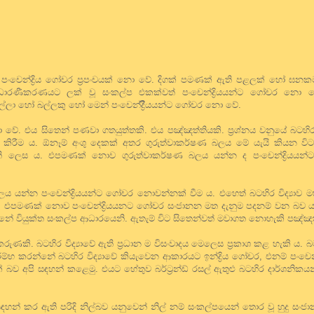
නු පංචෙන්ද්‍රිය ගෝචර ප්‍රපංචයක් නො වේ. දිගක් පමණක් ඇති පළලක් හෝ ඝ
සාධාරණීකරණයට ලක් වූ සංකල්ප එකක්වත් පංචෙන්ද්‍රියයන්ට ගෝචර නො වේ
්ලා හෝ බල්ලකු හෝ මෙන් පංචෙන්ද්‍රීියයන්ට ගෝචර නො වේ.
ේ. එය සිතෙන් පණවා ගතයුත්තකි. එය පඤ්ඤත්තියකි. ප්‍රශ්නය වනුයේ බටහිර
කාශ කිරීම ය. ඕනෑම් අංශු දෙකක් අතර ගුරුත්වාකර්ෂණ බලය මේ යැයි කියන වි
්ති ලෙස ය. එපමණක් නොව ගුරුත්වාකර්ෂණ බලය යන්න ද පංචෙන්ද්‍රිය
ය යන්න පංචෙන්ද්‍රියයන්ට ගෝචර නොවන්නක් වීම ය. එහෙත් බටහිර විද්‍යාව 
 ය. එපමණක් නොව පංචෙන්ද්‍රියයනට ගෝචර සංජානන මත දැනුම පදනම් වන බව ය
්නේ වියුක්ත සංකල්ප ආධාරයෙනි. ඇතැම් විට සිතෙන්වත් මවාගත නොහැකි පඤ්ඤත
ුණකි. බටහිර විද්‍යාවේ ඇති ප්‍රධාන ම විසංවාදය මෙලෙස ප්‍රකාශ කළ හැකි ය. බටහ
ආරම්භ කරන්නේ බටහිර විද්‍යාවේ කියැවෙන ආකාරයට ඉන්ද්‍රිය ගෝචර, එනම් පංචෙන
අපි සඳහන් කළෙමු. එයට හේතුව බර්ට්‍රන්ඩ් රසල් ඇතුළු බටහිර දාර්ශනිකයන් 
න් කර ඇති පරිදි නිල්බව යනුවෙන් නිල් නම් සංකල්පයෙන් තොර වූ හුදු සං