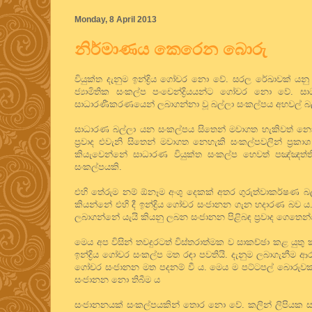
Monday, 8 April 2013
නිර්මාණය කෙරෙන බොරු
වියුක්ත දැනුම ඉන්ද්‍රිය ගෝචර නො වේ. සරල රේඛාවක් ය
ජ්‍යාමිතික සංකල්ප පංචෙන්ද්‍රියයන්ට ගෝචර නො වේ. 
සාධාරණීකරණයෙන් ලබාගන්නා වූ බල්ලා සංකල්පය අහවල් බල
සාධාරණ බල්ලා යන සංකල්පය සිතෙන් මවාගත හැකිවත් නො ව
ප්‍රවාද එවැනි සිතෙන් මවාගත නෙහැකි සංකල්පවලින් ප්‍ර
කියැවෙන්නේ සාධාරණ වියුක්ත සංකල්ප හෙවත් පඤ්ඤත
සංකල්පයකි.
එහි තේරුම නම් ඕනෑම අංශු දෙකක් අතර ගුරුත්වාකර්ෂණ බල
කියන්නේ එහි දී ඉන්ද්‍රිය ගෝචර සංජානන ගැන හදාරණ බව
ලබාගන්නේ යැයි කියනු ලබන සංජානන පිළිබඳ ප්‍රවාද ගෙතෙන
මෙය අප විසින් තවදුරටත් විස්තරාත්මක ව සාකච්ඡා කළ යුතු කර
ඉන්ද්‍රිය ගෝචර සංකල්ප මත රඳා පවතියි. දැනුම ලබාගැනීම 
ගෝචර සංජානන මත පදනම් වී ය. මෙය ම පට්ටපල් බොරුවක් බව 
සංජානන නො තිබීම ය
සංජානනයක් සංකල්පයකින් තොර නො වේ. කලින් ලිපියක සඳහ