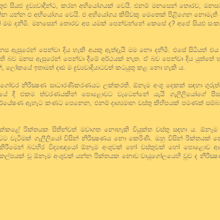
ුළු සියළු ද්‍රව්‍යවාදීන්ට, කරන අභියෝගයක් වෙයි. එනම් මනසෙන් තොරව, මන
 යන්න එ අභියෝගය වෙයි. එ අභියෝගය කිසිවකු මෙතෙක් පිළිගෙන නොමැති බ
් මම දනිමි. මනසෙන් තොරව අප යමක් පෙන්වන්නේ කෙසේ ද? අපේ සියළු සංකල්ප,
ස ඇසුරෙන් පෙන්වා දිය හැකි අයකු ඇත්දැයි මම නො දනිමි. එසේ සිටියත් 
ති බව මනස ඇසුරෙන් පෙන්වා දීමේ අර්ථයක් නැත. ඒ බව පෙන්වා දිය යුත්තේ 
ලෝකයේ ඉතාමත් දෘඪ ම ද්‍රව්‍යවාදියාටවත් කටයුතු කළ නො හැකි ය.
රිය ගෝචර නිරීක්‍ෂණ සාධාරණිකරණයට ලක්කරති. ඕනෑම අංශු දෙකක් සඳහා ගුරු
ේ දී එකම ත්වරණයකින් පොළොවට වැටෙන්නේ යැයි ගැලීලියෝගේ පීසා 
පර්යේෂණ ඇහැට කණට පෙනෙන, එනම් දෘශ්‍යමාන වස්තු කිහිපයක් පමණක් සම්බන
ලක්කළේ රික්තයක සිතින්වත් මවාගත නොහැකි වියුක්ත වස්තු සඳහා ය. ඕනෑම 
ටීමක් ගැලීලියෝ විසින් නිරීක්‍ෂණය නො කෙරිණි. ඔහු විසින් රික්තයක
ය කිරීමෙන් බටහිර විද්‍යාඥයෝ ඕනෑම අංශුවක් හෝ වස්තුවක් හෝ පොළොව 
කල්පයක් වූ ඕනෑම අංශුවක් යන්න රික්තයක නොව වායුගෝලයෙහි වුව ද නිරීක