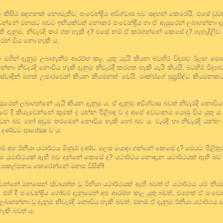
 කිසිම සඳහනක් නොමැතිව, පංචෙන්ද්‍රිය අවිශ්වාස බව සඳහන් කෙරෙයි. එසේ වුවත
වන්නේ මනසට බවට ඉඟියක්වත් නොකර පංචෙන්ද්‍රිය හා ඒ ඇසුරෙන් ලබාගන්නා දැන
හැකි දැනුම, නිවැරදි කර ගත හැකි ද? එසේ නම් ඒ කරගන්නේ කෙසේ ද? පැහැදිලිව ම
රෙන් විය නො හැකි ය.
මගින් දැනුූම ලබාගැනීම ආරම්භ කළ යුතු යැයි කියන බටහිර විද්‍යාව ඊළඟ මොහ
ාගන්නා නිවැරදි නොවිය හැකි දැනුම නිවැරදී කරගත හැකි යැයි කියයි. බටහිර විද්
ස්වාදීන් මහත් උජාරවෙන් කියන කියමනක් වෙයි. මාක්ස්ගේ සුප්‍රසිද්ධ කියමනකට
 ඇසුරෙන් ලබාගන්නේ යැයි කියන දැනුම ය. ඒ දැනුම අවිශ්වාස බවත් නිවැරදි නොවි
විද්‍යාවේ දී කියැවෙන්නේ කුමක් ද යන්න පිළිබඳ ව ද අපේ අවධානය යොමු විය යුතු ය
ොවන බව හෝ අඩුම තරමෙන් නොවිය හැකි හෝ බව ය. වැරදි හා නිවැරදි යන්න 
දණ්ඩට සාපේක්‍ෂ ව ය.
් අප ඊනියා යථාර්ථය මිණුම් දණ්ඩ ලෙස යොදා ගන්නේ කෙසේ ද? මෙයට පිළිතුරක්
එලෙස යථාර්ථයක් ඇති බව දන්නේ කෙසේ ද? යථාර්ථය නොදැන යථාර්ථයක් ඇති බ
උපකල්පනය කෙරෙන්නේ මනස විසිනි!
ැවෙන්නේ මනසෙන් ස්වායත්ත වූ ඊනියා යථාර්ථයක් ඇති බවත් ඒ යථාර්ථය යම් නි
හි දී පංචෙන්ද්‍රිය ගෝචර දැනුමෙන් අප ආරම්භ කළ යුතු බවත්, එහෙත් ඒ පංචෙන්ද
ස ලබාගන්නා වූ දැනුම නිවැරදි නොවිය හැකි බවත්, එනම් ඒ දැනුම ඊනියා යථාර්ථය
ැකි බවත් ය.