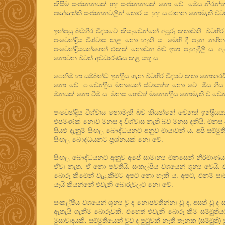
කිසිම සංජානනයක් හුදු සංජානනයක් නො වේ. මෙය නිරන්තර
පඤ්ඤත්ති සංජානනවලින් තොර ය. හුදු සංජානන නොමැති වුවත
ඉන්පසු බටහිර විද්‍යාවේ කියැවෙන්නේ අපූරු කතාවකි. බටහි
පංචෙන්ද්‍රිය විශ්වාස කළ නො හැකි ය. මෙහි දී පැන නගින 
පංචෙන්ද්‍රියයන්ගෙන් එකක් නොවන බව ඉතා පැහැදිලි ය
නොවන බවත් අවධාරණය කළ යුතු ය.
පෙනීම හා සම්බන්ධ ඉන්ද්‍රිය ගැන බටහිර විද්‍යාව කතා නොක
නො වේ. පංචෙන්ද්‍රිය මනසෙන් ස්වායත්ත නො වේ. මිය ගිය
මනසක් නො වීම ය. මනස හෙවත් මනෙන්ද්‍රිය නොමැති ව වෙනත්
පංචෙන්ද්‍රිය විශ්වාස නොමැති බව කියන්නේ වෙනත් ඉන්ද්‍
එපමණක් නොව මනස ද විශ්වාස නැති බව මනස දනියි. මනස ද
සියළු දැනුම් සිංහල බෞද්ධයනට අනුව මායාවන් ය. අපි සම්මුත
සිංහල බෞද්ධයනට ප්‍රශ්නයක් නො වේ.
සිංහල බෞද්ධයනට අනුව අපේ සාමාන්‍ය මනසෙන් නිර්මාණය ක
ඒවා නැත. ඒ නො පවතියි. සංකල්පීය වශයෙන් ශූන්‍ය වෙයි. එ
බොරු කීමෙන් වැළකීමට අපට නො හැකි ය. අපට, එනම් සාමා
යැයි කියන්නේ එවැනි බොරුවලට නො වේ.
සංකල්පීය වශයෙන් ශූන්‍ය වූ ද නොපවතින්නා වූ ද, අසත් වූ ද
ඇතැයි ගැනීම බොරුවකි. එහෙත් එවැනි බොරු කීම සම්මුතිය
මුසාවාදයකි. සම්මුතියෙන් වුව ද පුටුවක් නැති තැනක (සම්මුති) 