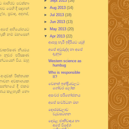
►
Sept 2013
(16)
සට බාහිරව පවත්නා
►
Aug 2013
(14)
ව මෙහි දී සඳහන්
 ප්‍රවාද, අදහස්,
►
Jul 2013
(18)
►
Jun 2013
(13)
►
May 2013
(20)
එය අපේ අභියෝගයට
හැකි නම් මනසෙන්
▼
Apr 2013
(22)
ආපසු හැරී ඉදිරියට යමු!
අපේ අවුරුද්ද හා අපේ
ත්වාකර්ෂණ නියමය
දැනුම
නුවර පරීක්‍ෂණ
්ධයෙන් විය. ඔහු
Western science as
humbug
Who is responsible
අංශුවක් රික්තයක
II?
් නොවන අවකාශයක
වෙනත් ඉන්ද්‍රියවලට
ආසන්නයේ දී එකම
ගෝචර ලෝක
්‍ෂණය කළහැකි නො
අසංවර පරිභෝජනය
අපේ සංවර්ධන මඟ
දොරමඬලාව
වැඩසටහන
දෙමළ ජාතිවාදය හා
අපේ විදේශ