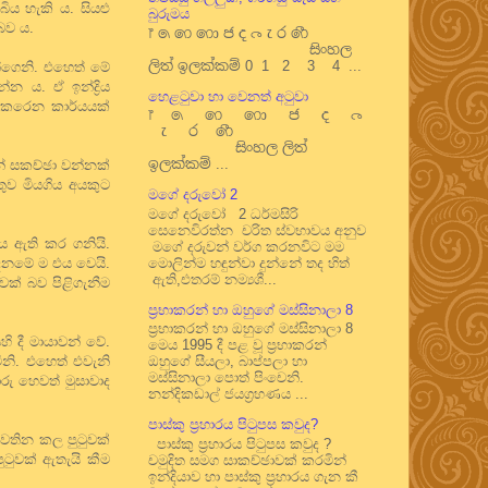
ය හැකි ය. සියළු
බුරුමය
බව ය.
෦ ෧ ෨ ෩ ෪ ෫ ෬ ෭ ෮ ෯
සිංහල
ලිත් ඉලක්කම් 0 1 2 3 4 ...
න්ගෙනි. එහෙත් මේ
න ය. ඒ ඉන්ද්‍රිය
හෙළටුවා හා වෙනත් අටුවා
කෙරෙන කාර්යයක්
෦ ෧ ෨ ෩ ෪ ෫ ෬
෭ ෮ ෯
සිංහල ලිත්
ඉලක්කම් ...
න් සකච්ඡා වන්නක්
ුව මියගිය අයකුට
මගේ දරුවෝ 2
මගේ දරුවෝ 2 ධර්මසිරි
සෙනෙවිරත්න චරිත ස්වභාවය අනුව
සය ඇති කර ගනියි.
මගේ දරුවන් වර්ග කරනවිට මම
දනමේ ම එය වෙයි.
මොලින්ම හඳුන්වා දුන්නේ තද හිත්
ඇති,එතරම් නම්‍යශී...
ාවක් බව පිළිගැනීම
ප්‍රභාකරන් හා ඔහුගේ මස්සිනාලා 8
ප්‍රභාකරන් හා ඔහුගේ මස්සිනාලා 8
 දී මායාවන් වේ.
මෙය 1995 දී පළ වූ ප්‍රභාකරන්
ිනි. එහෙත් එවැනි
ඔහුගේ සීයලා, බාප්පලා හා
මස්සිනාලා පොත් පිංචෙනි.
ු හෙවත් මුසාවාද
නන්දිකඩාල් ජයග්‍රහණය ...
පාස්කු ප්‍රහාරය පිටුපස කවුද?
ොපවතින කල පුටුවක්
පාස්කු ප්‍රහාරය පිටුපස කවුද ?
ටුවක් ඇතැයි කීම
චමුදිත සමග සාකච්ඡාවක් කරමින්
ඉන්දියාව හා පාස්කු ප්‍රහාරය ගැන කී