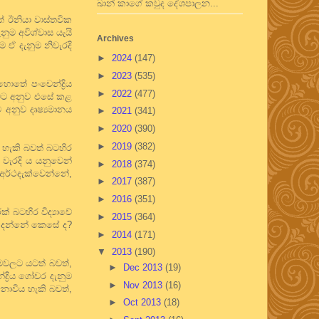
ඛාන් කාගේ කවුද දේශපාලන...
් ඊනියා වාස්තවික
ුම අවිශ්වාස යැයි
Archives
 ඒ දැනුම නිවැරදි
►
2024
(147)
►
2023
(535)
ොතේ පංචෙන්ද්‍රිය
►
2022
(477)
‍යාවට අනුව එසේ කළ
 අනුව දෘෂ්‍යමානය
►
2021
(341)
►
2020
(390)
►
2019
(382)
ය හැකි බවත් බටහිර
. වැරදි ය යනුවෙන්
►
2018
(374)
අර්ථදැක්වෙන්නේ,
►
2017
(387)
►
2016
(351)
 බටහිර විද්‍යාවේ
►
2015
(364)
ව දන්නේ කෙසේ ද?
►
2014
(171)
▼
2013
(190)
යමවලට යටත් බවත්,
►
Dec 2013
(19)
්‍රිය ගෝචර දැනුම
►
Nov 2013
(16)
 නොවිය හැකි බවත්,
►
Oct 2013
(18)