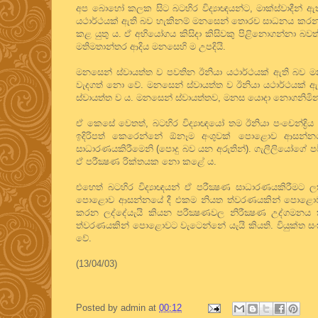
අප බොහෝ කලක සිට බටහිර විද්‍යාඥයන්ට, මාක්ස්වාදීන් ඇත
යථාර්ථයක් ඇති බව හැකිනම් මනසෙන් තොරච සාධනය කරන්න
කළ යුතු ය. ඒ අභියෝගය කිසිදා කිසිවකු පිළිනොගන්නා බවත
මතිමතාන්තර ආදිය මනසෙහි ම උපදියි.
මනසෙන් ස්වායත්ත ව පවතින ඊනියා යථාර්ථයක් ඇති බව මන
වැදගත් නො වේ. මනසෙන් ස්වායත්ත ව ඊනියා යථාර්ථයක් ඇ
ස්වායත්ත ව ය. මනසෙන් ස්වායත්තව, මනස යොදා නොගනිමින්, 
ඒ කෙසේ වෙතත්, බටහිර විද්‍යාඥයෝ තම ඊනියා පංචෙන්ද්‍
ඉදිරිපත් කෙරෙන්නේ ඕනෑම අංශුවක් පොළොව ආසන්නය
සාධාරණයකිරීමෙනි (පොදු බව යන අරුතින්). ගැලීලියෝගේ 
ඒ පරීක්‍ෂණ රික්තයක නො කළේ ය.
එහෙත් බටහිර විද්‍යාඥයන් ඒ පරීක්‍ෂණ සාධාරණයකිරීමට 
පොළොව ආසන්නයේ දී එකම නියත ත්වරණයකින් පොළොවට වැ
කරන ලද්දේයැයි කියන පරීක්‍ෂණවල නිරීක්‍ෂණ උද්ගමන
ත්වරණයකින් පොළොවට වැටෙන්නේ යැයි කියති. වියුක්ත සං
වේ.
(13/04/03)
Posted by
admin
at
00:12