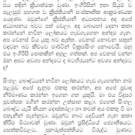
එය තදින් ක්‍රියාත්මක වුණා. ඉංගිරිසින් ඉතා සියුම් ව
සැලසුම් සහගත ව ක්‍රිස්තියානි සංස්කෘතික ආක්‍රමණයක
යෙදුණා. ඔවුන්ගේ ක්‍රිස්තියානි අධ්‍යාපනය අද අපේ
අධ්‍යාපනය බවට පත් වෙලා. අද බොහෝ දෙනා කතා
කරන්නේ නවීන ලෝකයට හැඩගැහෙන අන්දම ගැන.
අප වෙනස් විය යුතු බව ඇත්ත. වෙනස් නොවන සතුන්
වඳවන බව කිව්වෙ මාර්ටින් වික්‍රමසිංහ නොවෙයි. ඔහු
එය ඉංගිරිසි පොතකින් අහුල ගත්තක්. අප වෙනස් වන්න
ඕන අපට අවශ්‍ය අන්දමට ද බටහිරයන්ට අවශ්‍ය අන්දමට
ද
?
සිංහල බෞද්ධයන් නවීන ලෝකයට හැඩ ගැහෙන්න නම්
පළමුව අපේ දැනුම එකතු කරන්න
අප අපේ ප්‍රවාද
,
නිර්මාණය කරන්න ඉගෙන ගත යුතුයි. මා එය විදුසර
පුවත්පත මගින් කරන්න උත්සාහ කළා. එහෙත් සිංහල
බෞද්ධ යැයි කියන දොස්තරලා හා තවත් අය එකතු වී මා
එතැනින් පැන්නුවා. ඔවුන්ට නාථ දෙවියන් ගැන කතා
කිරීම මිථ්‍යාවක් වුණා. ඔවුන් ප්‍රසිද්ධියේ ජ්‍යොතිෂයට
,
සෙත්කවිවලට
පුනරුත්පත්තියට විරුද්ධ වුණාට
,