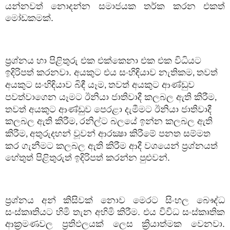
යන්නවත් නොදන්න සමාජයක තර්ක කරන එකත්
මෝඩකමක්.
ප්‍රශ්නය හා පිළිතුරු එක එක්කෙනා එක එක විධියට
ඉදිරිපත් කරනවා. අයකුට එය සංහිඳියාව නැතිකම
තවත්
,
අයකුට සංහිඳියාව බිඳී යෑම
තවත් අයකුට ආණ්ඩුව
,
පවත්වාගෙන යෑමට ඊනියා ජාතිවාදී කලබල ඇති කිරීම
,
තවත් අයකුට ආණ්ඩුව පෙරළා දැමීමට ඊනියා ජාතිවාදී
කලබල ඇති කිරීම
රනිල්ට බලයේ ඉන්න කලබල ඇති
,
කිරීම
අතුරුදහන් වූවන් ආරක්‍ෂා කිරීමේ පනත සම්මත
,
කර ගැනීමට කලබල ඇති කිරීම ආදී වශයෙන් ප්‍රශ්නයත්
හේතුත් පිළිතුරුත් ඉදිරිපත් කරන්න පුළුවන්.
ප්‍රශ්නය අන් කිසිවක් නොව මෙරට සිංහල බෞද්ධ
සංස්කෘතියට හිමි තැන අහිමි කිරීම. එය විවිධ සංස්කෘතික
ආක්‍රමණවල ප්‍රතිඵලයක් ලෙස ක්‍රියාත්මක වෙනවා.