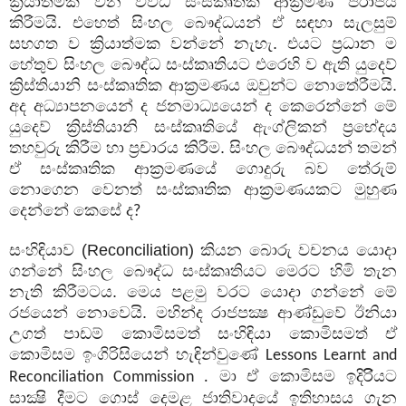
ක්‍රියාත්මක වන විවිධ සංස්කෘතික ආක්‍රමණ පරාජය
කිරීමයි. එහෙත් සිංහල බෞද්ධයන් ඒ සඳහා සැලසුම්
සහගත ව ක්‍රියාත්මක වන්නේ නැහැ. එයට ප්‍රධාන ම
හේතුව සිංහල බෞද්ධ සංස්කෘතියට එරෙහි ව ඇති යුදෙව්
ක්‍රිස්තියානි සංස්කෘතික ආක්‍රමණය ඔවුන්ට නොතේරීමයි.
අද අධ්‍යාපනයෙන් ද ජනමාධ්‍යයෙන් ද කෙරෙන්නේ මේ
යුදෙව් ක්‍රිස්තියානි සංස්කෘතියේ ඇංග්ලිකන් ප්‍රභේදය
තහවුරු කිරීම හා ප්‍රචාරය කිරීම. සිංහල බෞද්ධයන් තමන්
ඒ සංස්කෘතික ආක්‍රමණයේ ගොදුරු බව තේරුම්
නොගෙන වෙනත් සංස්කෘතික ආක්‍රමණයකට මුහුණ
දෙන්නේ කෙසේ ද
?
සංහිඳියාව (
Reconciliation
) කියන බොරු වචනය යොදා
ගන්නේ සිංහල බෞද්ධ සංස්කෘතියට මෙරට හිමි තැන
නැති කිරීමටය. මෙය පළමු වරට යොදා ගන්නේ මේ
රජයෙන් නොවෙයි. මහින්ද රාජපක්‍ෂ ආණ්ඩුවේ ඊනියා
උගත් පාඩම් කොමිසමත් සංහිඳියා කොමිසමත් ඒ
කොමිසම ඉංගිරිසියෙන් හැඳින්වුණේ
Lessons Learnt and
මා ඒ කොමිසම ඉදිරිියට
Reconciliation Commission .
සාක්‍ෂි දීමට ගොස් දෙමළ ජාතිවාදයේ ඉතිහාසය ගැන