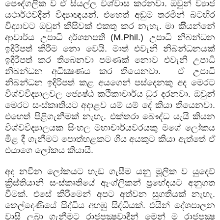
පෞද්ගලික ව ඒ සියල්ල විශ්වාස කරනවා. ඔවුන් ව්‍යාජ
යථාර්ථවදීන් විද්‍යාඥයන්. එහෙත් අඩුම තරමින් බටහිර
විද්‍යාවට ඔවුන් කිසිවක් එකතු කර නැහැ. මා කීියන්නේ
ආචාර්ය උපාධි දර්ශනපති (M.Phil.) උපාධි නිබන්ධන
ඉදිරිපත් කිරීම නො වෙයි. මාත් එවැනි නිබන්ධනයක්
ඉදිරිපත් කර තිබෙනවා පමණක් නොව එවැනි උපාධි
නිබන්ධන අධීක්‍ෂණය කර තියෙනවා.
ඒ උපාධි
නිබන්ධන ඉදිරිපත් කළ අයගෙන් පස්දෙනකු අද මෙරට
විශ්වවිද්‍යාලවල ජ්‍යෙෂ්ඨ කථිකාචාර්ය ධුර දරනවා. ඔවුන්
මෙරට සංස්කෘතියට අදාළව යම් යම් දේ කියා තියෙනවා.
එහෙත් පිළිගැනීමක් නැහැ. එක්තරා බෞද්ධ යැයි කියන
විශ්වවිද්‍යාලයක සිංහල මහාචාර්යවරයකු මගේ ලෝකය
මිළ දී ගැනීමට පොත්හළකට ගිය අයකුට කියා ඇත්තේ ඒ
එයාගෙ ලෝකය කියායි.
අද නවීන ලෝකයට හැඩ ගැසීම යනු මූලික ව යුදෙව්
ක්‍රිස්තියානි සංස්කෘතියේ ඇංග්ලිකන් ප්‍රභේදයට අනුගත
වීමක්. එසේ කිරීමෙන් අපට අත්වන සුගතියක් නැහැ.
තෙල්දෙණියේ සිද්ධිය අහඹු සිද්ධියක්. එයින් දේශපාලන
වාසි ලබා ගැනීමට රාජපක්‍ෂවාදීන් මෙන් ම රාජපක්‍ෂ