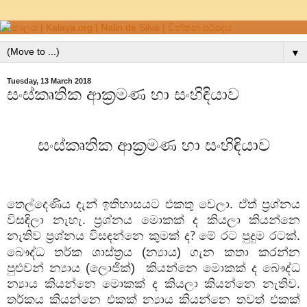
▼
Tuesday, 13 March 2018
සංස්කෘතික ආක්‍රමණ හා සංහිඳියාව
සංස්කෘතික ආක්‍රමණ හා සංහිඳියාව
තෙල්දෙණිය දැන් ඉතිහාසයට එකතු වෙලා. ඒත් ප්‍රශ්නය
විසඳිලා නැහැ. ප්‍රශ්නය මොකක් ද කියලා කියන්නෙ
නැතිව ප්‍රශ්නය විසඳන්නෙ කුමක් ද
මේ රට පුදුම රටක්.
?
බෞද්ධ තර්ක ශාස්ත්‍රය (න්‍යාය) ගැන කතා කරන්න
පුළුවන් න්‍යාය (ලොජික්)
කියන්නෙ මොකක් ද බෞද්ධ
න්‍යාය කියන්නෙ මොකක් ද කියලා කියන්නෙ නැතිව.
තර්කය කියන්නෙ එකක් න්‍යාය කියන්නෙ තවත් එකක්