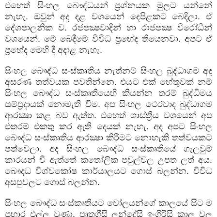
එහෙත් සිංහල බෞද්ධයන් ප්‍රශ්නයක මුලට යන්නේ
නැහැ. ඔවුන් අද දළ වශයෙන් දෙපිළකට බෙදිලා. ඒ
දේශපාලනික ව. රජපක්‍ෂවාදින් හා රාජපක්‍ෂ විරෝධීන්
වශයෙන්. මේ බෙදීමේ විවිධ ප්‍රභේද තියෙනවා. අපට ඒ
ප්‍රභේද මෙහි දී අදාළ නැහැ.
සිංහල බෞද්ධ සංස්කෘතිය නැත්නම් සිංහල බුද්ධාගම අද
අසරණ තත්වයක පවතින්නෙ. එයට එක් හේතුවක් නම්
සිංහල බෞද්ධ සංස්කෘතියෙහි කියන්න තරම් බුද්ධිමය
සම්ප්‍රදායක් නොමැති වීම. අප සිංහල ථෙරවාද බුද්ධාගම
ආරක්‍ෂා කළ බව ඇත්ත. එහෙත් ශාස්ත්‍රීය වශයෙන් අප
එතරම් එකතු කර ඇති දෙයක් නැහැ. අද අපට සිංහල
බෞද්ධ සංස්කෘතිය ආරක්‍ෂා කිරීමට නොහැකි තත්වයකට
පත්වෙලා. අද සිංහල බෞද්ධ සංස්කෘතියේ ගැලවුම්
කාරයන් වී ඇත්තේ කතෝලික පවුල්වල උපත ලත් අය.
බෞදධ විශ්වකෝෂ කාර්යාලයට ගොස් බලන්න. විවිධ
අසපුවලට ගොස් බලන්න.
සිංහල බෞද්ධ සංස්කෘතියට චෝලයන්ගේ කාලයේ සිට ම
ප්‍රහාර එල්ල වුණා. පෘතුගීසි ලන්දේසි ඉංගිරිසි කාල වල