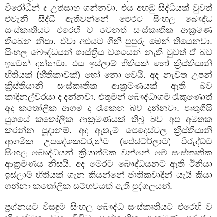
විරෝධීන් ද උත්සාහ ගන්නවා. එය අහඹු සිද්ධියක් වුවත්
එවැනි සිද්ධි ඇතිවන්නේ මෙරට සිංහල බෞද්ධ
සංස්කෘතියට එරෙහි ව වෙනත් සංස්කෘතික ආක්‍රමණ
තිබෙන නිසා. ඒවා අළුයට ගිනි පුපුරු මෙන් තියෙනවා.
සිංහල බෞද්ධයන් ශාස්ත්‍රීය වශයෙන් නැති වුවත් ඒ බව
ඉවෙන් දන්නවා. එය ඉස්ලාම් භීතියක් හෝ ක්‍රිස්තියානි
භීතියක් (භීතිකාවක්) හෝ නො වෙයි. අද නැවත උපන්
ක්‍රිස්තියානි සංස්කෘතික ආක්‍රමණයක් ඇති බව
කාදිනල්වරයා ද දන්නවා. එතුමන් බෞද්ධාගම රැකුණොත්
අද කතෝලික ආගම ද රැකෙන බව දන්නවා. පෘතුගීසි
යුගයේ කතෝලික ආක්‍රමණයක් තිබූ බව අප අමතක
කරන්න සූදානම්. අද ඇතැම් පෙදෙස්වල ක්‍රිස්තියානි
ආගමික උපදේශකවරුන්ට (පේස්ටර්ලාට) විරුද්ධව
සිංහල බෞද්ධයන් ක්‍රියාත්මක වන්නේ මේ සංස්කෘතික
ආක්‍රමණය නිසයි. අද මෙරට බෞද්ධයනට ඇති ඊනියා
ඉස්ලාම් භීතියක් ගැන කියන්නේ ජාතිකවාදීන් යැයි කීියා
ගන්නා කතෝලික සම්භවයක් ඇති පුද්ගලයන්.
ප්‍රශ්නයට විසඳුම සිංහල බෞද්ධ සංස්කෘතියට එරෙහි ව