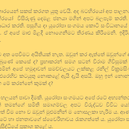
 ආකාරයෙන් සකස් කරගත යුතු වෙයි. අද බටහිරයෝ අප පාලන
ටහිරයෝ විසිරුණු දෙමළ ජනයා මගින් අපට බලපෑම් කරති. 
ට ආධාර කරති. පසුගිය දා යුරෝපා සංගමය කොටි සංවිධානය
ඒ අපේ මාළු මිළදී නොගෙනීමට තීරණය කිරීමෙනි. ඉදිරි
.
ට අත පෙවීමට අයිතියක් නැත. ඔවුන් කර ඇත්තේ ඔවුන්ගේ 
 තිබුණේ කෙසේ ද? ප්‍රභාකරන් සමග සටන් විරාම ගිවිසුමක
ින් අපේ හමුදාවන් සමච්චලයට ලක්කළ රනිල් වික්‍රමසිං
ට එරෙහිව කටයුතු නොකළේ ඇයි දැයි අසයි. ඔහු ඉන් නොන
ිංහ මේ කරන්නේ කුමක් ද?
ා සිංහලයන් පාවා දීමකි. යුරෝපා සංගමයට අපේ රටේ අභ්‍යන
වුන් තමන්ගේ සමිති සමාගම්වල අපට විරුද්ධව විවිධ 
ත් වීම නො ව ඔවුන් මුළුමනින් ම නොසලකා හැරීම ය. ආණ
රටේ හා ජනතාවගේ ස්වෛරීභාවය රැකගත්තේ ය. යුරෝපා
රසිද්ධියේ ප්‍රකාශ කළේ ය.