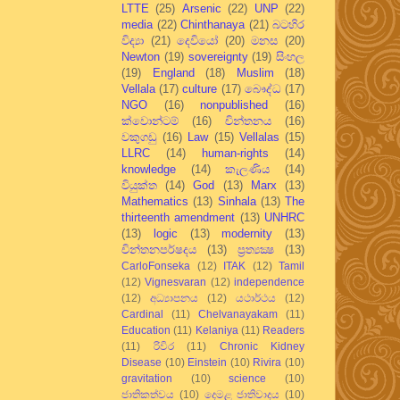
LTTE
(25)
Arsenic
(22)
UNP
(22)
media
(22)
Chinthanaya
(21)
බටහිර
විද්‍යා
(21)
දෙවියෝ
(20)
මනස
(20)
Newton
(19)
sovereignty
(19)
සිංහල
(19)
England
(18)
Muslim
(18)
Vellala
(17)
culture
(17)
බෞද්ධ
(17)
NGO
(16)
nonpublished
(16)
ක්වොන්ටම්
(16)
චින්තනය
(16)
වකුගඩු
(16)
Law
(15)
Vellalas
(15)
LLRC
(14)
human-rights
(14)
knowledge
(14)
කැලණිය
(14)
වියුක්ත
(14)
God
(13)
Marx
(13)
Mathematics
(13)
Sinhala
(13)
The
thirteenth amendment
(13)
UNHRC
(13)
logic
(13)
modernity
(13)
චින්තනපර්ෂදය
(13)
ප්‍රත්‍යක්‍ෂ
(13)
CarloFonseka
(12)
ITAK
(12)
Tamil
(12)
Vignesvaran
(12)
independence
(12)
අධ්‍යාපනය
(12)
යථාර්ථය
(12)
Cardinal
(11)
Chelvanayakam
(11)
Education
(11)
Kelaniya
(11)
Readers
(11)
රිවිර
(11)
Chronic Kidney
Disease
(10)
Einstein
(10)
Rivira
(10)
gravitation
(10)
science
(10)
ජාතිකත්වය
(10)
දෙමළ ජාතිවාදය
(10)