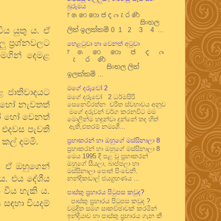
බුරුමය
෦ ෧ ෨ ෩ ෪ ෫ ෬ ෭ ෮ ෯
සිංහල
ිය යුතු ය. ඒ
ලිත් ඉලක්කම් 0 1 2 3 4 ...
ු ප්‍රශ්නවලට
හෙළටුවා හා වෙනත් අටුවා
෦ ෧ ෨ ෩ ෪ ෫ ෬
එමගින් දෙමළ
෭ ෮ ෯
සිංහල ලිත්
ඉලක්කම් ...
මගේ දරුවෝ 2
ළ ජාතිවාදයට
මගේ දරුවෝ 2 ධර්මසිරි
 හෝ නැවතත්
සෙනෙවිරත්න චරිත ස්වභාවය අනුව
මගේ දරුවන් වර්ග කරනවිට මම
ුරෝ හෝ වෙනත්
මොලින්ම හඳුන්වා දුන්නේ තද හිත්
ඇති,එතරම් නම්‍යශී...
 එදවස පැවති
 කල් දමමි.
ප්‍රභාකරන් හා ඔහුගේ මස්සිනාලා 8
ප්‍රභාකරන් හා ඔහුගේ මස්සිනාලා 8
මෙය 1995 දී පළ වූ ප්‍රභාකරන්
ඔහුගේ සීයලා, බාප්පලා හා
. ඒ ඔහුගෙන්
මස්සිනාලා පොත් පිංචෙනි.
ය. එය දේශීය
නන්දිකඩාල් ජයග්‍රහණය ...
 විය හැකි ය.
පාස්කු ප්‍රහාරය පිටුපස කවුද?
පාස්කු ප්‍රහාරය පිටුපස කවුද ?
 සඳහා වියදම්
චමුදිත සමග සාකච්ඡාවක් කරමින්
ඉන්දියාව හා පාස්කු ප්‍රහාරය ගැන කී