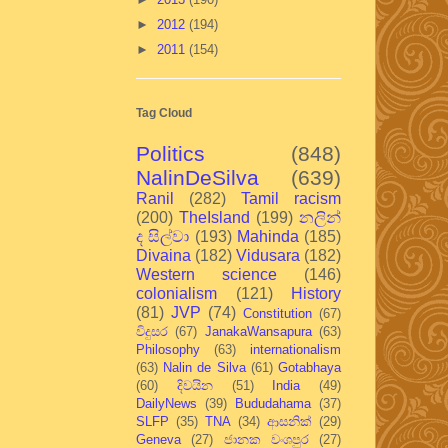
►
2012
(194)
►
2011
(154)
Tag Cloud
Politics
(848)
NalinDeSilva
(639)
Ranil
(282)
Tamil racism
(200)
TheIsland
(199)
නලින්
ද සිල්වා
(193)
Mahinda
(185)
Divaina
(182)
Vidusara
(182)
Western science
(146)
colonialism
(121)
History
(81)
JVP
(74)
Constitution
(67)
විදුසර
(67)
JanakaWansapura
(63)
Philosophy
(63)
internationalism
(63)
Nalin de Silva
(61)
Gotabhaya
(60)
දිවයින
(51)
India
(49)
DailyNews
(39)
Bududahama
(37)
SLFP
(35)
TNA
(34)
ආසනික්
(29)
Geneva
(27)
ජානක වංශපුර
(27)