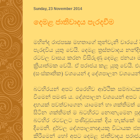
Sunday, 23 November 2014
දෙමළ ජාතිවාදය පැරදවීම
මහින්ද රාජපක්‍ෂ මහතාගේ තුන්වැනි වාරයේ ද
පැරදවිය යුතු වෙයි. දෙමළ ත්‍රස්තවාදය න
රටවල වාසය කරන විසිරුණු දෙමළ ජනයා මග
ක්‍රියාත්මක වෙයි. ඒ පරාජය කළ යුතු වෙයි
(සංස්කෘතික) වශයෙන් ද දේශපාලන වශයෙන් ද
බටහිරයන් අපට එරෙහිව ආර්ථික සම්බාධක
වීමෙන් පමණ ය. දේශපාලන වශයෙන් අපට ශක්
දහයක් පවත්වාගෙන යාමෙන් හා ශක්තිමත් 
සිටින ශක්තිමත් ම බටහිරට නොනැමෙන පුද්
බටහිර රටවලට පණිවුඩයක් දිය හැක්කේ මහ
දීමෙනි. දුර්වල දේශපාලනඥයකු විධායක ජ
කිරීමෙන් හෝ අපට දෙමළ ජාතිවාදය පරා