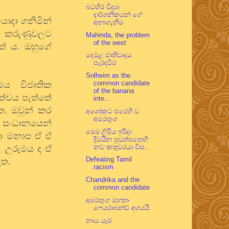
බටහිර විද්‍යා
දාර්ශනිකයන් ගේ
යොදා ගනිමින්
අනාගැනීම
ටේ කරුණුවලට
Mahinda, the problem
of the west
තේ ය. ඔහුගේ
දෙමළ ජාතිවාදය
පැරදවීම
Solheim as the
common candidate
මය විජාතික
of the banana
ත්වය පැත්තේ
inte...
ත. ඔවුන් කර
අශෝකට එරෙහි ව
අමරතුංග
. සංධානයෙන්
මෙම ලිපිය ඉරිදා
්නා මනාප ඒ ඒ
දිවයින පුවත්පතෙහි
නව කතුවරයා විස...
ළ උරුමය ද ඒ
Defeating Tamil
 ඇත.
racism
Chandrika and the
common candidate
අමරතුංග මහතා
ෆෙයරාබන්ඩ් අගයයි
නාය යෑම්