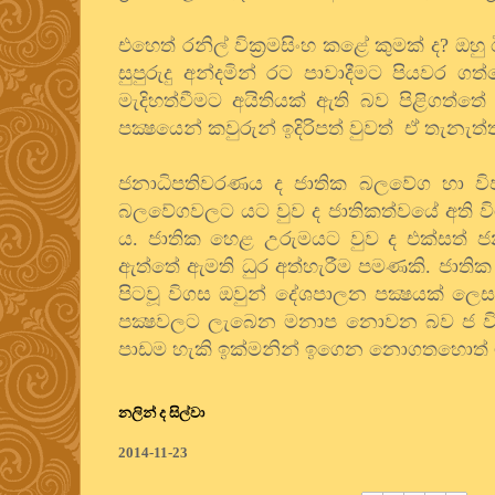
එහෙත් රනිල් වික්‍රමසිංහ කළේ කුමක් ද? ඔහ
සුපුරුදු අන්දමින් රට පාවාදීමට පියවර
මැදිහත්වීමට අයිතියක් ඇති බව පිළිගත්ත
පක්‍ෂයෙන් කවුරුන් ඉදිරිපත් වුවත් ඒ තැන
ජනාධිපතිවරණය ද ජාතික බලවේග හා වි
බලවේගවලට යට වුව ද ජාතිකත්වයේ අති වි
ය. ජාතික හෙළ උරුමයට වුව ද එක්සත් ජ
ඇත්තේ ඇමති ධුර අත්හැරීම පමණකි. ජාත
පිටවූ විගස ඔවුන් දේශපාලන පක්‍ෂයක් ලෙස
පක්‍ෂවලට ලැබෙන මනාප නොවන බව ජ වි ප
පාඩම හැකි ඉක්මනින් ඉගෙන නොගතහොත් මින
නලින් ද සිල්වා
2014-11-23