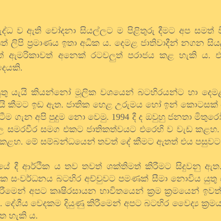
්ධ ව ඇති චෝදනා සියල්ලට ම පිළිතුරු දීමට අප සමත් ව
 ලිපි ප්‍රමාණය ඉතා අධික ය. දෙමළ ජාතිවාදීන් නගන සියල
තයත් ඇමරිකාවත් අනෙක් රටවලුත් පරාජය කළ හැකි ය. 
දෙයකි.
යුතු යැයි කියන්නෝ මූලික වශයෙන් බටහිරයන්ට හා දෙම
ැයි කීමට ඉඩ ඇත. ජාතික හෙළ උරුමය හෝ ඉන් කොටසක්
ම ගැන අපි පුදුම නො වෙමු. 1994 දී ද ඔවුහු ජනතා මිත
ංගල සමරවීර සමග එකට ජාතිකත්වයට එරෙහි ව වැඩ කළහ.
කළහ. මේ සම්බන්ධයෙන් තවත් දේ කීමට ඇතත් එය පසුවට
ේ දී ආර්ථික ය තව තවත් ශක්තිමත් කිරීමට සිදුවනු ඇත
 සංවර්ධනය බටහිර අච්චුවට පමණක් සීමා නොවිය යුතු 
රීමෙන් අපට කෘෂිරසායන භාවිතයෙන් ක්‍රම ක්‍රමයෙන් ඉවත්
 දේශීය වෙදකම දියුණු කිරීමෙන් අපට බටහිර වෛද්‍ය ක්‍රමය
ගත හැකි ය.