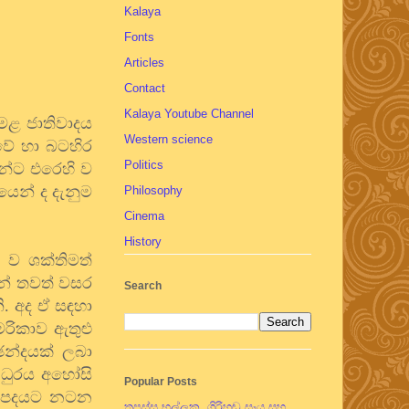
Kalaya
Fonts
Articles
Contact
Kalaya Youtube Channel
ෙමළ ජාතිවාදය
Western science
ාවේ හා බටහිර
Politics
න්ට එරෙහි ව
යෙන් ද දැනුම
Philosophy
Cinema
History
 ව ශක්තිමත්
න් තවත් වසර
Search
. අද ඒ සඳහා
රිකාව ඇතුළු
ඡන්දයක් ලබා
 ධුරය අහෝසි
Popular Posts
ේ පදයට නටන
තපස්සු භල්ලුක, ගිරිහඬු සෑය සහ