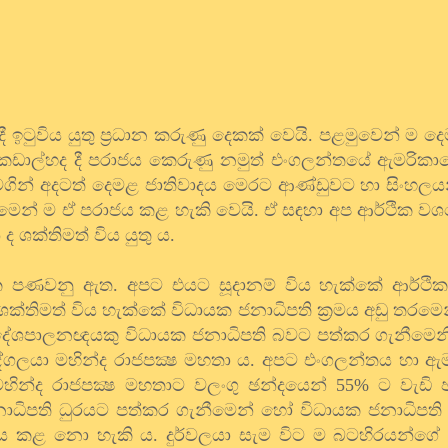
ී ඉටුවිය යුතු ප්‍රධාන කරුණු දෙකක් වෙයි. පළමුවෙන් ම ද
න්දිකඩාල්හද දී පරාජය කෙරුණු නමුත් එංගලන්තයේ ඇමරික
ින් අදටත් දෙමළ ජාතිවාදය මෙරට ආණ්ඩුවට හා සිංහලය
. එමෙන් ම ඒ පරාජය කළ හැකි වෙයි. ඒ සඳහා අප ආර්ථික වශ
 ශක්තිමත් විය යුතු ය.
 පණවනු ඇත. අපට එයට සූදානම් විය හැක්කේ ආර්ථික
තිමත් විය හැක්කේ විධායක ජනාධිපති ක්‍රමය අඩු තරමෙ
දේශපාලනඥයකු විධායක ජනාධිපති බවට පත්කර ගැනීමෙනි
ගලයා මහින්ද රාජපක්‍ෂ මහතා ය. අපට එංගලන්තය හා ඇම
ින්ද රාජපක්‍ෂ මහතාට වලංගු ඡන්දයෙන් 55% ට වැඩි 
නාධිපති ධුරයට පත්කර ගැනීමෙන් හෝ විධායක ජනාධිපති
ජය කළ නො හැකි ය. දුර්වලයා සැම විට ම බටහිරයන්ග