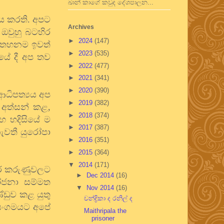
ඛාන් කාගේ කවුද දේශපාලන...
ය කරති. අපට
Archives
ඔවුහු බටහිර
►
2024
(147)
ේ තහනම ඉවත්
►
2023
(535)
යේ දී අප තව
►
2022
(477)
►
2021
(341)
►
2020
(390)
ආධිපත්‍යය අප
►
2019
(382)
් අත්සන් කළ,
►
2018
(374)
හ හදිසියේ ම
►
2017
(387)
ැවතී යුරෝපා
►
2016
(351)
►
2015
(364)
▼
2014
(171)
්තර කරුණුවලට
►
Dec 2014
(16)
යෝජනා සම්මත
▼
Nov 2014
(16)
්ඩුව කළ යුතු
චන්ද්‍රිකා ද රනිල් ද
 සංගමයට අපේ
Maithripala the
prisoner