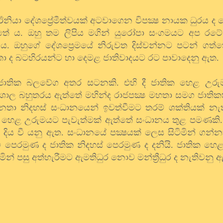
ු ඊනියා දේශප්‍රේමීත්වයක් අටවාගෙන විපක්‍ෂ නායක ධුරය ද 
 ගත්තේ ය. ඔහු තම ලිපිය මගින් යුරෝපා සංගමයට අප ර
ේ ය. ඔහුගේ දේශප්‍රෙමයේ නිරුවත දිස්වන්නට පටන් ගත්
ැත්තා ද බටහිරයන්ට හා දෙමළ ජාතිවාදයට රට පාවාදෙනු ඇත.
ජාතික බලවේග අතර සටනකි. එහි දී ජාතික හෙළ උරු
ශාල බහුතරය ඇත්තේ මහින්ද රාජපක්‍ෂ මහතා සමග ජාතික
නතා නිදහස් සංධානයෙන් ඉවත්වීමට තරම් ශක්තියක් නැ
ික හෙළ උරුමයට පැවැත්මක් ඇත්තේ සංධානය තුළ පමණකි
 දිය වී යනු ඇත. සංධානයේ පක්‍ෂයක් ලෙස සිටිමින් ගන
ෙරමුණ ද ජාතික නිදහස් පෙරමුණ ද දනියි. ජාතික හෙ
් පසු අත්හැරීමට ඇමතිධුර නොව මන්ත්‍රීධුර ද නැතිවනු