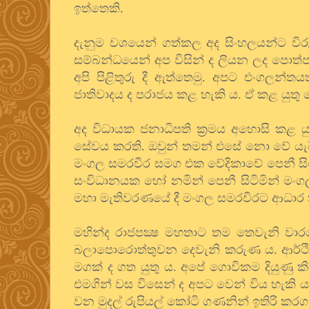
ඉත්තෙකි.
දැනුම වශයෙන් ගත්කල අද සිංහලයන්ට විරුද
සම්බන්ධයෙන් අප විසින් ද ලියන ලද පොත්පත්
අපි පිළිතුරු දී ඇත්තෙමු. අපට එංගලන්
ජාතිවාදය ද පරාජය කළ හැකි ය. ඒ කළ යුතු 
අද විධායක ජනාධිපති ක්‍රමය අහොසි කළ 
සේවය කරති. ඔවුන් තමන් එසේ නො වේ ය
මංගල සමරවීර සමග එක වේදිකාවේ පෙනී සිටී
සංවිධානයක හෝ නමින් පෙනී සිටිමින් ම
මහා මැතිවරණයේ දී මංගල සමරවිරට ආධාර 
මහින්ද රාජපක්‍ෂ මහතාට තම තෙවැනි වාරය
බලාපොරොත්තුවන දෙවැනි කරුණ ය. ආර්ථික
මගක් ද ගත යුතු ය. අපේ ගොවිකම දියුණු කි
එමගින් වස විසෙන් ද අපට වෙන් විය හැකි ය.
වන මුදල් රුපියල් කෝටි ගණනින් ඉතිරි කර