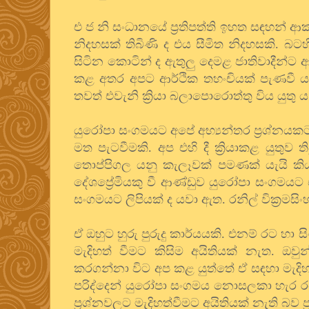
එ ජ නි සංධානයේ ප්‍රතිපත්ති ඉහත සඳහන්
නිදහසක් තිබිණි ද එය සීමිත නිදහසකි. බ
සිටින කොටින් ද ඇතුලු දෙමළ ජාතිවාදීන්
කළ අතර අපට ආර්ථික තහංචියක් පැණවී ය. 
තවත් එවැනි ක්‍රියා බලාපොරොත්තු විය යුතු ය
යුරෝපා සංගමයට අපේ අභ්‍යන්තර ප්‍රශ්නයක
මත පැටවීමකි. අප එහි දී ක්‍රියාකළ යුතුව
තොප්පිගල යනු කැලෑවක් පමණක් යැයි කියම
දේශප්‍රේමියකු වී ආණ්ඩුව යුරෝපා සංගමය
සංගමයට ලිපියක් ද යවා ඇත. රනිල් වික්‍රමස
ඒ ඔහුට හුරු පුරුදු කාර්යයකි. එනම් රට හ
මැදිහත් වීමට කිසිම අයිතියක් නැත. ඔ
කරගන්නා විට අප කළ යුත්තේ ඒ සඳහා මැදිහ
පරිද්දෙන් යුරෝපා සංගමය නොසලකා හැර 
ප්‍රශ්නවලට මැදිහත්වීමට අයිතියක් නැති බව ප්‍