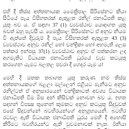
එහි දී තිස්ස අත්තනායක මෛත්‍රිපාල සිරිසේනට කියා
සිටියේ පැය විසිහතරක් ඇතුළත රනිල් ජනාධිපති කළ
යුතු බව ය. ඒ සඳහා 37 (1) ව්‍යවස්ථාව යොදාගත යුතු
බවත් ඔහු පැවසී ය. මෛත්‍රිපාල සිරිසේනට ඒ අනුව නියම
වී ඇත්තේ දිවුරුම් දී පැය විසිහතරක් ඇතුළත 43 (3)
ව්‍යවස්ථාව අනුව රනිල් හෝ චන්ද්‍රිකා හෝ අහමැති ලෙස
පත්කර ඉන්පසු 37(1) ව්‍යවස්ථාව අනුව ඒ පත්කරන ලද
අගමැතිට විධායක ජනාධිපති ධුරයේ වැඩ කටයුතු
කරගෙන යැමට බලතල පවරා දී ගෙදර යෑම ය!
මෙහි දී මතක තබාගත යුතු කරුණ නම් තිස්ස
අත්තනායකගේ බළලා මල්ලෙන් එළියට පැනීමට අනුව
රනිල්ටත් ඒ අනුසාරයෙන් චන්ද්‍රිකාටත් අවශ්‍ය විධායක
ජනාධිපති වීම මිස අන් කිසිවක් නොවන බව ය. ඉහත
සඳහන් විපක්‍ෂ තුනෙන් කුමකට අනුව කටයුතු සිදුවුවත්
එසේ සිදුවන්නේ බටහිරයන්ගේ අනුග්‍රහයෙනි. බටහිර
රටවල ඇති විධායක ජනාධිපති ධූරය මෙහි දී අහොසි
කිරීමට බටහිරයන්ට ඇති වුවමනාවක් නැත. ඊනියා