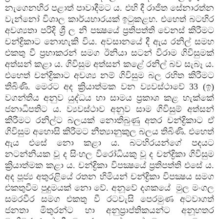
නැගෙනහිර පළාත් පාවාදීමට ය. එහි දී රාජිත සේනාරත්න
වැන්නෝ විශාල කාර්යභාරයක් ඉටුකළහ. එහෙත් බටහිර
අවශ්‍යතා පරිදි ශ්‍රී ල නි පක්‍ෂයේ ප්‍රතිපත්ති වෙනස් කිරීමට
චන්ද්‍රිකාට නොහැකි විය. අවසානයේ දී ඇය රනිල් සමහ
එකතු වී ප්‍රභාකරන් සමග ඊනියා සටන් විරාම ගිවිසුමක්
අත්සන් කළා ය. ගිවිසුම අත්සන් කළේ රනිල් බව සැබෑ ය.
එහෙත් චන්ද්‍රිකාට අවශ්‍ය නම් ගිවිසුම බල රහිත කිරීමට
තිබිණි. මෙරට අද ක්‍රියාත්මක වන ව්‍යවස්ථාවේ 33 (ඉ)
වගන්තිය අනුව යුද්ධය හා සාමය ප්‍රකාශ කළ හැක්කේ
ජනාධිපතිට ය. ව්‍යවස්ථාව අනුව සාම ගිවිසුම් අත්සන්
කිරීමට රනිල්ට බලයක් නොතිබුණු අතර චන්ද්‍රිකාට ඒ
ගිවිසුම අහොසි කිරීමට නීත්‍යානුකුල බලය තිබිණි. එහෙත්
ඇය එසේ නො කළා ය. බටහිරයන්ගේ පදයට
නටන්නියක වූ ද සිංහල විරෝධියකු වූ ද චන්ද්‍රිකා ගිවිසුම
ක්‍රියාත්මක කළා ය. චන්ද්‍රිකා විපක්‍ෂයේ ප්‍රතිපත්ති එසේ ය.
අද පූජ්‍ය අතුරළියේ රතන හිමියන් චන්ද්‍රිකා විපක්‍ෂය සමග
එකතුවීම පුදුමයක් නො වේ. අනූවේ දශකයේ මුල මංගල
සමරවීර සමග එකතු වී රටවැසි පෙරමුණ අටවාගත්
ජනතා මිතුරන්ට හා අනුප්‍රාප්තිකයන්ට අනූහතර