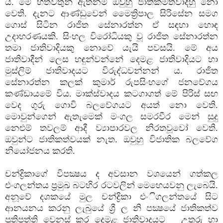
ය. මේ හිතවතුන් ඇත්නම් ඔවුහු ජාතිකමතවාදීහු නො
වෙති. දැනට ආණ්ඩුවෙන් මෛත්‍රිපාල සිරිසේන සමග
ගොස් සිටින රාජිත සේනාරත්න ඒ සඳහා හොඳ
උදාහරණයකි. සිංහල විරෝධියකු වූ රාජිත සේනාරත්න
තමා ජාතිවාදියකු නොවේ යැයි පවසයි. මේ අය
ජාතිවාදීන් ලෙස හඳුන්වන්නේ දෙමළ ජාතිවාදියට හා
මුස්ලිම් ජාතිවාදයට විරුද්ධවන්නන් ය. රාජිත
සේනාරත්න කලක් කුමාර් රුපසිංහගේ ජනවේගය
කණ්ඩායමේ විය. මාක්ස්වාදය කටගාගත් මේ පිරිස් සඟ
වෙද ගුරු ගොවි බලවේගයට අයත් නො වෙති.
මොවුන්ගෙන් ඇතැමෙක් මංගල සමරවීර මෙන් සුදු
නෙළුම් තවලම් ආදී ව්‍යාපාරවල නිරතවූවෝ වෙති.
ඔවුන්ට ජාතිකත්වයක් නැත. ඔවුහු විජාතික බලවේග
නියෝජනය කරති.
චන්ද්‍රිකාගේ විපක්‍ෂය ද අවසාන වශයෙන් ගත්කල
එංගලන්තය ප්‍රමුඛ බටහිර රටවලින් මෙහෙයවනු ලැබෙයි.
අනූවේ දශකයේ මුල චන්ද්‍රිකා එංිගලන්තයේ සිට
ආනයනය කරනු ලැබුයේ ශ්‍රී ල නි පක්‍ෂයේ ජාතිකත්ව
ප්‍රතිපත්ති වෙනස් කර දෙමළ ජාතිවාදයට උතුරු හා