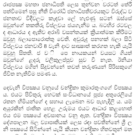
රාජපක්‍ෂ මහතා ජනාධිපති ලෙස තුන්වන වරටත් තේරී
පත්වීමෙන් පසු නීති විරෝධී ජනාධිපතිවරයකුට විරුද්ධ ව
ජනතාව වීදීවලට කැඳවා ලේ හැළුණු සටන් ඔස්සේ
ඔවුන්ගේ තකතීරු විප්ලවය ජයගැනීම ය. බටහිර රටවල
ද ආධාරය ද ඇතිව අරාබි වසන්තයක් ක්‍රියාත්මක කිරීමට
ඔවුහු බලාපොරොත්තු වෙති. අවුරුදු පනහක් බලා සිටි
විප්ලවය ජනවාරි 8 වැනි දාට සාක්‍ෂාත් කරගත හැකි යෑයි
ඔවුහු සිතති. ජ ව ි පෙ නායකයන් වයසට ගියත්
ඔවුන්ගේ ළදරු වලිකුලප්පුව සුව වී නැත. ඊනියා
විප්ලවය මගින් සිදුවන්නේ තවත් තරුණයන් පිරිසකුගේ
ජීවිත නැතිවීම පමණ ය.
දෙවැනි විපක්‍ෂය වනුයේ චන්ද්‍රිකා කුමාරතුංගගේ විපක්‍ෂය
ය. එයට පිවිතුරු හෙටක් සංවිධානයේ පූජ්‍ය අතුරෙලියේ
රතන හිමියන්ගේ ද සහාය ලැබෙන බව පැහැදිලි ය. යම්
අයුරකින් ජාතික හෙළ උරුමය එයට ආධාර කළහොත්
එය එම පක්‍ෂයේ අවසානය වනු ඇත. චන්ද්‍රිකා විපක්‍ෂය
දේශපාලන බල ව්‍යාපෘතියක් ලෙස රඳා පවතින්නේ ශ්‍රී ල
නි පක්‍ෂයේ සිටින්නේ යැයි කියන චන්ද්‍රිකා හිතවතුන් මත