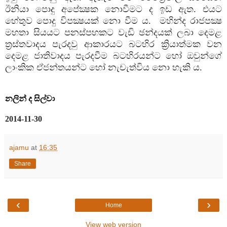
ඊනියා පොදු අපේක්‍ෂක නොවීමට ද ඉඩ ඇත. එයට
හේතුව පොදු විපක්‍ෂයක් නො වීම ය. මහින්ද රාජපක්‍ෂ
මහතා සියයට පනස්පහකට වැඩි ඡන්දයක් ලබා දෙමළ
ත්‍රස්තවාදය පැරදවු ආකාරයට බටහිර ක්‍රියාත්මක වන
දෙමළ ජාතිවාදය පැරදවීම බටහිරයන්ට හෝ ඔවුන්ගේ
ලාංකික ඒජන්තයන්ට හෝ නැචැත්විය නො හැකි ය.
නලින් ද සිල්වා
2014-11-30
ajamu
at
16:35
Share
‹
›
Home
View web version