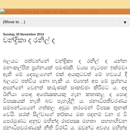
▼
Sunday, 30 November 2014
චන්ද්‍රිකා ද රනිල් ද
බලයට පත්වන්නේ චන්ද්‍රිකා ද රනිල් ද යන්න
මනඃකල්පිත ප්‍රශ්නයක් පමණකි. වයස හැටපහ ඉක්මවා
ඇති මේ දෙපළගෙන් එක් අයකුටවත් මේ භවයේ දී
බලයට පත්විය නො හැකි ය. එහෙත් අප මේ ප්‍රශ්නය
අසන්නේ වෙනත් කරුණක් සාකච්ඡා කිරීමට ය. අද
ඊනියා පොදු අපේක්‍ෂකයකු ගැන කතාකළ ද පොදු
විපක්‍ෂයක් නැති බව පැහැදිලි ය. ජනාධිපතිවරණය
සම්බන්ධයෙන් ගත්කල අඩුම තරමෙන් විපක්‍ෂ තුනක්
වෙයි. සරත් සිල්වාගේ තර්කය මත පදනම් වන ජ වි
පෙරමුණට අනුව මහින්ද රාජපක්‍ෂ මහතා සහභාගිවන
ජනාධිපවරණයක් නීති විරා්ධී ය. ඔවුන්ට අවශ්‍ය මහින්ද