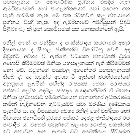
යහපාලනය හා ජනවාර්ගික ප්‍රශ්නය විසඳීම ගැන
ඇමරිකාවෙන් හෝ එංගලන්තයෙන් හෝ ඉගෙන ගත
හැකි පාඩමක් නැත. මේ එක රටකවත් කලු ජනයාගේ
ප්‍රශ්නය විසඳී නැත. අද ඇමරිකාවේ ෆර්ගියුසන් සිද්ධි
පිළිබඳ බැං කි මූන් කොමිසමක් පත් නොකරන්නේ ඇයි.
රනිල් මෙන් ම චන්ද්‍රිකා ද මාක්ස්වාදය කටගාගත් අනුර
දිසානායක ද සිංහල ජාතිකත්ව විරෝධීහු වෙති. අද
ඔවුන්ට අවශ්‍ය වී ඇත්තේ විධායක ජනාධිපති ධුරය
අහොසි කිරීමටවත් ඊනියා යහපාලනයක් ඇති කිරීමටවත්
නො වේ. ඔවුන්ගේ පක්‍ෂවල අභ්‍යන්තර යහපාලනයක්
තිබේ ද? අද ඔවුන්ට අවශ්‍ය වී ඇත්තේ බටහිරයන්ගේ
අනුග්‍රහය ලබමින් මහින්ද රාජපක්‍ෂ මහතා පරාජයට
පත්කර ලෝක දෙමළ සංසදය යොදාගනිමින් ඒ මහතා
ඊනීියා යුද්ධාපරාධ සම්බන්ධයෙන් ජාත්‍යන්තර අධිකරණය
නමින් හැඳින්වෙන ගුබ්බෑයමට යවා මරණිය දණ්ඩනය
පැනවීම ය. අද විපක්‍ෂයට අවශ්‍ය රනිල් හෝ චන්ද්‍රිකා හෝ
විධායක ජනාධිපති ධුරයට පත්කර දෙමළ ජාතිවාදයට රට
පාවාදීම ය. එහෙත් ඔවුන්ගේ බලාපොරොත්තු එකක්වත්
ඉටු නොවනු ඇත. ඇතැම් විට මෛත්‍රිපාල සිරිසේන