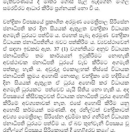
මැතිවරණයේ දී මාතර ගොස් පැල් බැඳගෙන මංගල
සමරවීරට ආධාර කිරීම ප්‍රශ්නයක් නො වී ය.
චන්ද්‍රිකා විපක්‍ෂයේ ප්‍රකාශිත අරමුණ මෛත්‍රිපාල සිරිසේන
ජනාධිපති කර දින සියයක් ඇතුළත චන්ද්‍රිකා විධායක
අගමැති ධුරයට පත්වීම ය. එහෙත් සැබෑ අරමුණ චන්ද්‍රිකා
විධායක ජනාධිපතිනිය බවට පත්කිරීම ය. ව්‍යවස්ථාවෙන්
ඒ සඳහා ඉඩකඩ ඇත. 37 (1) වගන්තියට අනුව විධායක
ජනාධිපතිට තම කාර්යයන් ඉටුකිරීමට නොහැකි
අවස්ථාවක ජනාධිපති ධුරයේ වැඩ කිරීමට අගමැති
පත්කළ හැකි ය. අවුරුදු එකොළහක් තිස්සේ විධායක
ජනාධිපති ක්‍රමය අහොසි නොකළ චන්ද්‍රිකා මේ හදිසියේ
දින සියයක් ඇතුළත ඒ ධුරය අහොසි කර විධායක
අගමැති ධුරයකට පත්වෙව් යැයි සිතිය නො හැකි ය. අද
විපක්‍ෂයේ කිසිවකුටවත් විධායක ජනාධිපති ධුරය අහොසි
කිරීමේ අවශ්‍යතාවක් නැත. එසේ අහොසි කිරීම යනු
අහොසි කර්මයක් පමණකි. අද රනිල්ටත් චන්ද්‍රිකාටත්
අවශ්‍ය මෛත්‍රිපාල සිරිසේන දඩමීමා කර ගනිමින් විධායක
ජනාධිපති ධුරයට පත්වීම ය. ඒ බව තුන්වැනි විපක්‍ෂය වූ
රනිල්ගේ විපක්‍ෂය සිරිකොතේ දී හෙළිදරවු කළේ ය.