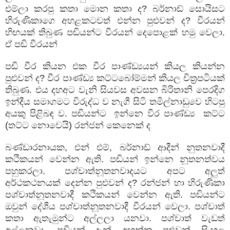
එම්ලා කරපු කතා මොන කතා ද
?
බර්නාඩ් සොයිසට
හිරුණිකාගෙ අහළකටවත් එන්න පුළුවන් ද
?
වීරයන්
හිඟයක් තිබුණ පඬියන්ට වීරයන් දෙපොළක් හමු වෙලා.
ඒ පඬි වීරයන්
පඬි වීර කියන එක වීර පාණ්ඩ්‍යයන් කියල කියන්න
පුළුවන් ද
?
වීර පාණ්ඩ්‍ය කට්ටබෝම්මන් කියල චිත්‍රපටියක්
තිබුණ. එය දහඅට වැනි සියවස අවසන බිරිතානි පෙරදිග
ඉන්දීය සමාගමට විරුද්ධ ව නැගී සිටි තමිල්නාඩුවෙ හිටපු
අයකු පිළිබඳ ව. පඬියන්ට ඉන්නෙ වීර පාණ්ඩ්‍ය කට්ට
(තට්ට නොවෙයි) රන්ජන් කෙනෙක් ද
බණ්ඩාරනායක
,
එන් එම්
,
බර්නාඩ් ආදීන් නුතනවාදී
කථිකයන් වෙන්න ඇති. පඬියන් ඉන්නෙ නූතනත්වය
පහුකරලා. පශ්චාත්නූතනවාදයට අපට අලුත්
අර්ථකථනයක් දෙන්න පුළුවන් ද
?
රන්ජන් හා හිරුණිකා
පශ්චාත්නූතනවාදී කථිකයන් වෙන්න ඇති. පඬියන්ට
ඔවුන් දේශීය පශ්චාත්නූතනවාදී වීරයන් වෙලා. පශ්චාත්
කතා ඇතැමුන්ට අල්ලලා යනවා. පශ්චාත් වැඩත්