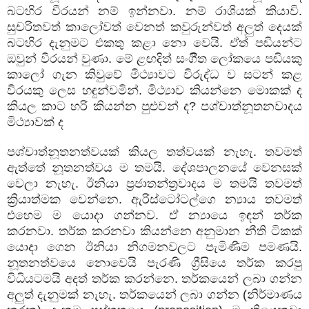
බටහිර වීරයන් නම් ඉන්නවා. නම් රාශියක් කියාවි.
සුචරිතවත් කාලෝවත් වෙනත් කවුරුන්වත් අලුත් දෙයක්
බටහිර දැනුමට එකතු කළා නො වෙයි. ඒත් පඬියන්ට
ඔවුන් වීරයන් වුණා. මේ ළඟදිත් සංගීිත ලෝකයෙ පඬියකු
කාලෝ ගැන කිවුවේ මිථ්‍යාවට විරුද්ධ ව සටන් කළ
වීරයකු ලෙස හඳුන්වමින්. මිථ්‍යාව කියන්නෙ මොකක් ද
කියල කාට හරි කියන්න පුළුවන් ද
?
පශ්චාත්නූතනවාදය
මිථ්‍යාවක් ද
පශ්චාත්නූතනත්වයක් කියල තත්වයක් නැහැ. තවමත්
ඇත්තේ නූතනත්වය ම තමයි. දේශපාලනයේ වෙනසක්
වෙලා නැහැ. ඊනියා ප්‍රජාතන්ත්‍රවාදය ම තමයි තවමත්
ක්‍රියාත්මක වෙන්නෙ. ඇරිස්ටෝටල්ගෙ න්‍යාය තවමත්
එහෙම ම යොදා ගන්නව. ඒ න්‍යායෙ ඉඳන් තර්ක
කරනවා. තර්ක කරනවා කියන්නෙ අනුමාන නීති ටිකක්
යොදා ගෙන ඊනියා නිගමනවලට පැමිණීම පමණයි.
නූතනත්වයෙ නොවෙයි පැරණි ග්‍රීසියෙ තර්ක කරපු
විධියටමයි අදත් තර්ක කරන්නෙ. තර්කයෙන් ලබා ගන්න
අලුත් දැනුමක් නැහැ. තර්කයෙන් ලබා ගන්න (නිර්මාණය