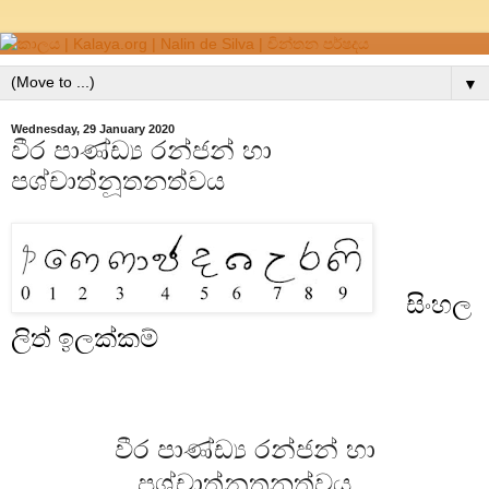
▼
Wednesday, 29 January 2020
වීර පාණ්ඩ්‍ය රන්ජන් හා
පශ්චාත්නූතනත්වය
සිංහල
ලිත් ඉලක්කම්
වීර පාණ්ඩ්‍ය රන්ජන් හා
පශ්චාත්නූතනත්වය