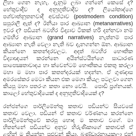
ලිහා ගෙන නැහැ. දැනුම ලබා ගන්නේ කෙසේ ද
?
හේතුවාදීව ද අනුභූතිවාදීව ද
?
ලියෝතාද්ගෙ
පශ්චාත්නූතනවාදී අවස්ථාව (
postmodern condition
)
සපුරාලී ඇත් ද
?
ඊනියා පාර ආඛ්‍යාන (
metanarratives
)
ඉවර ද
?
පඬියන් බටහිර විද්‍යාව ටිකක් හරි දන්නවා නම්
ගම්භීර
ආඛ්‍යාන
(grand narratives)
නැත්නම් පාර
ආඛ්‍යාන නැති වෙලා නැති බව දැනගන්න ඕන. ආඛ්‍යාන
කියන්නෙ කතන්දරවලට. අදත් බටහිර භෞතික
විද්‍යාඥයන් කරන්නෙ අයින්ස්ටයින්ගෙ සාධාරණ
සාපෙක්‍ෂතාවාදය හා ක්වෙන්ටම් භෞතිකය එකතු කරලා
මහා ම මහා පාර කතන්දරයක් හදන්න. ඒ ගුණදාස
අමරසේකර මෙටා කියන එක මෙගා කියල පටලවා ගෙන
කියපු මහා පතරංග කතා නො වෙයි. පොඩි ප්‍රශ්නයක්.
කාලෝ හේතුවාදියෙක් ද අනුභූතිවාදියෙක් ද
?
රන්ජන්ගෙ පාර්ලිමේන්තු කතාව පඬියන්ට සියවසේ
කතාව වෙලා. පඬියන් ඒ කතාව වර්ණනය කරන්නෙ
පාර්ලිමේන්තුවේ කරපු හොඳ ම කතාව වගේ. මා
හිතන්නේ පඬියන්ට අනුව හිරුණිකාගේ කතාවත් ඒ
ළඟින් ම තියන්න පුළුවන් කියා. බණ්ඩාරනායකලා එන්