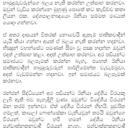
හාමුදුරුවරුන්ගෙ බලය නැති කරන්න උත්සාහ කරනවා.
ඔවුන් වැඩිය කරන්නෙ මුහුණු පොතේ කට කැඩිච්ච කතා
ලියන එක. දේශපාලනඥයො ඊනියා සම්මත මාධ්‍යත්
යොදා ගන්නවා.
ඒ අතර දාසයන් විතරක් නොවෙයි ඇතැම් ජාතිකවාදීන්
යැයි කියා ගන්නා අයත් ඒ බලය නැති කරන්න හදනවා.
භික්‍ෂූන් වහන්සේට පමණක් සීමා වූ පක්‍ෂ හදන්න ඔවුන්
එදත් උත්සාහ කළා. අදත් උත්සාහ කරනවා. අර පඬියන්ට
සමාජයට බලපෑමක් කරන්න බැහැ. එහෙත් ඊනියා
ජාතිකවාදීන් හාමුදුරුවරුන් පාර්ලිමේන්ත වැඩැම්මුවා
,
අදත් වැඩම්මන්න හදනවා. ඉන් සමාජයට බලපෑමක්
කරනවා.
රන්ජන් සිද්ධියෙන් අර පඬියන්ට ඊනියා දේශීය වීරයකු
ලැබී ඇති බව පැහැදිලි වුණා. ඔවුන්ට විදේශීය විරයන්
ඕන තරම් ඉන්නවා. ඒත් දේශීය වීරයන් හිඟයි. සුචරිත
ගම්ලත්
,
කාලෝ ෆොන්සේකා වැනියවුන් තමයි ඔවුන්ගෙ
වීරයන්. ඔවුන්ට හරි හමන් දේශීය ඊනියා
පශ්චාත්නූතනවාදී වීරයන් නැහැ. පශ්චාත්නූතනවාදී