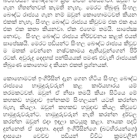
බටහිරයන් නොදන්නා ක්‍රම තවත් තියෙනවා. ඔවුන් ඒ
ගැන හිතන්නවත් කැමති නැහැ. මෙරට තිබුණු සිංහල
බෞද්ධ රාජ්‍යය ගැන නම් ඔවුන් කොහොමටවත් කියන
එකක් නැහැ. සිංහල බෞද්ධ රාජ්‍යය කිවුවම එක එක අය
එක එක කතා කියනවා. ඒක එහෙම තමයි. සාපේක්‍ෂ
නොවැ. සිංහල බෞද්ධ රාජ්‍යය නිර්වචනය කළත් එයත්
සාපේක්‍ෂයි. මෙරට පඬියන්ට සිංහල බෞද්ධ රාජ්‍යය කිවුව
ම මතක් වෙන්නෙ නෂ්ටකාමය ඇතියවුන්ගෙන් පිරි
රටක්. අවුරුදු දෙදහස් පන්සියයක් පමණ එවැනි රාජ්‍යයක්
තිබුණෙ කොහොම ද කියන එකත් ප්‍රශ්නයක්.
කොහොමටත් ඉංගිරිසින් දැන ගෙන හිටිය සිංහල බෞද්ධ
රාජ්‍යයෙ හාමුදුරුවරුන් කළ කාර්යභාරය යම්
තරමකටවත්. ඔවුන් ඒ නිසා තමයි කියා සිටියෙ මේ
කහකඩ හමුදාව ඉන්නකම් සිංහලයන් යටත් කරන්න
බැහැ කියලා. ඔවුන් කහකඩ හමුදාව කියල කිවුවෙ
හාමුදුරුවරුන්ට. හාමුදුරුවරුන් නැති කරන්න දුර්වල
කරන්න ඔවුන් එදා ඉඳලා කටයුතු කළා. නායක පදවි
දුන්නෙත් ඒ සඳහා. අදත් ඉංගිරිසින්ගෙ (බටහිරයන්ගෙ)
දාසයො වෙච්ච පඬියන් විවිධ ක්‍රමවලින්