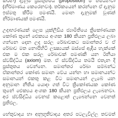
කරන) දැනුම ප්‍රස්තුතයෙ (
proposition
) ම තියෙනවා
(නිර්මාණය කෙරෙනවා). තර්කයෙන් කරන්නෙ ඒ දැනුම
ඉස්මතු කිරීම පමණයි. මොන දැනුමක් වුණත්
නිර්මාණයක් පමණයි.
උදාහරණයක් ලෙස යුක්ලීඩීය ජ්‍යාමිතියෙ ත්‍රිකෝණයක
කෝණ තුනේ ඓක්‍යය අංශක
180
කියන ප්‍රතිඵලය ලබා
ගන්නෙ දෙන ලද සරල රේඛාවකට සමාන්තර ව ඒ
රේඛාව මත නොපිහිටි ලක්‍ෂ්‍යයක් ඔස්සේ ඇඳිය හැක්කේ
එක ම එක සරල රේඛාවක් පමණකි යන ඊනියා
ස්වසිද්ධිය (
axiom
) මත. ඒ ස්වසිද්ධිය තමයි එතැන දි
ප්‍රස්තුතය වෙන්නෙ. සමාන්තර රේඛා සම්බන්ධ
ඒකාන්තර කෝණ සමාන වේය යන්න හා සමානයන්ට
සමානයන් එකතු කළ විට සමානයන් ලැබේ යන
අනුමාන නීතිය යොදා ගත් විට ත්‍රිකෝණයක කෝණ
තුනේ ඓක්‍යය අංශක
180
කියන ප්‍රතිඵලය ලැබෙනවා.
අර ස්වසිද්ධිය වෙනස් කළොත් ලැබෙන්නෙ වෙනත්
ප්‍රතිඵල.
හේතුවාදය හා අනුභූතිවාදය අතර පටලැවිල්ල තවමත්