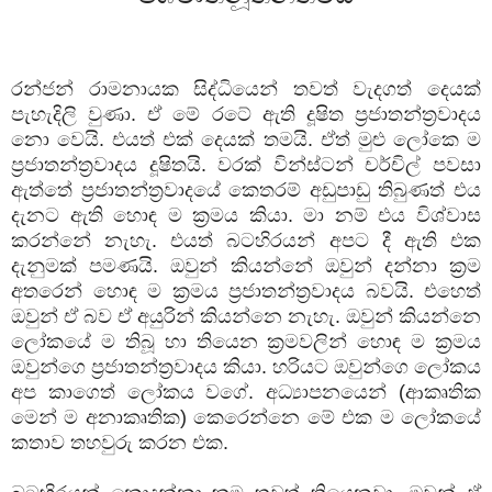
රන්ජන් රාමනායක සිද්ධියෙන් තවත් වැදගත් දෙයක්
පැහැදිලි වුණා. ඒ මේ රටේ ඇති දූෂිත ප්‍රජාතන්ත්‍රවාදය
නො වෙයි. එයත් එක් දෙයක් තමයි. ඒත් මුළු ලෝකෙ ම
ප්‍රජාතන්ත්‍රවාදය දූෂිතයි. වරක් වින්ස්ටන් චර්චිල් පවසා
ඇත්තේ ප්‍රජාතන්ත්‍රවාදයේ කෙතරම් අඩුපාඩු තිබුණත් එය
දැනට ඇති හොඳ ම ක්‍රමය කියා. මා නම් එය විශ්වාස
කරන්නේ නැහැ. එයත් බටහිරයන් අපට දී ඇති එක
දැනුමක් පමණයි. ඔවුන් කියන්නේ ඔවුන් දන්නා ක්‍රම
අතරෙන් හොඳ ම ක්‍රමය ප්‍රජාතන්ත්‍රවාදය බවයි. එහෙත්
ඔවුන් ඒ බව ඒ අයුරින් කියන්නෙ නැහැ. ඔවුන් කියන්නෙ
ලෝකයේ ම තිබූ හා තියෙන ක්‍රමවලින් හොඳ ම ක්‍රමය
ඔවුන්ගෙ ප්‍රජාතන්ත්‍රවාදය කියා. හරියට ඔවුන්ගෙ ලෝකය
අප කාගෙත් ලෝකය වගේ. අධ්‍යාපනයෙන් (ආකෘතික
මෙන් ම අනාකෘතික) කෙරෙන්නෙ මේ එක ම ලෝකයේ
කතාව තහවුරු කරන එක.