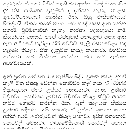
කවුරුන්වත් හඳට ගිහින් නැති බව ඇත්ත. හඳේ වයස කීය
ද? ඒක සාමාන්‍ය දැනුමක් ද දන්නෙ නැහැ. නාලක
ගුණවර්ධනගෙන් අහන්න ඕන. ඔහු ජාතිකවාදයට
විරුද්ධයි. ඒකට කමක් නැහැ. මට හඳේ වයස දැන ගන්න
එතරම් වුවමනාවක් නැහැ. තාරකා විද්‍යාඥයො නම්
කියන්නෙ අඟහරු වගේ වස්තුවක් පොළොව සමග ඈත
ඈත අතීතයේ හැපිලා විසි වෙච්ච කෑලි එකතුවෙලා හඳ
හැදුණා කියලා. ඒක දැනුමක් කියල කියනවා. විශ්වාස
කරනවා නම් විශ්වාස කරන්න. මට නම් ඇත්තෙ
අවිශ්වාසයක්.
දැන් ප්‍රශ්න වන්නෙ ඔය හැප්පීම සිද්ධ වුණෙ කවදා ද? ඒ
කෑලි ටික එකතු වෙන්න කොච්චර කල් ගියා ද? බටහිර
විද්‍යාඥයො ඒවට උත්තර හොයනවා. නැහැ උත්තර
බඳිනවා. උසාවියෙ උත්තර බඳිනවා කියල කිවුව අයගෙ
නමට ගෞරව කරන්න ඕන. දැන් කාලයක් තිස්සෙ
උත්තර බඳිනවා. අපි සමහරු ඒ උත්තර ඉගෙන ගෙන
අනික් අයට උජාරුවෙන් කියල දෙනවා. අපිත් එතකොට
පොරවල් වෙනවා. මාධ්‍යවේදියොත් පොරවල් හොයා