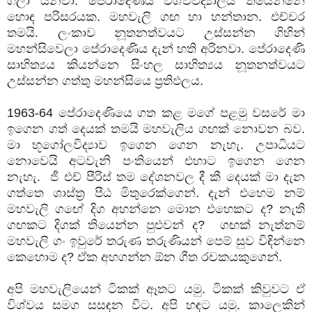
ගලා යනවා. පේරාදෙණිය විශ්වවිද්‍යාලය තියෙන්නෙ
හොඳ පරිසරයක. මහවැලි ගඟ හා හන්තාන. එච්චර
තමයි. ලංකාව නූතනත්වයට උස්සන්න ගිහින්
මහන්සිවෙලා පේරාදෙණිය දැන් හති අරිනවා. පේරාදෙණි
සාහිත්‍යය කියන්නෙ සිංහල සාහිත්‍යය නූතනත්වයට
උස්සන්න ගත්තු මහන්සියෙ ප්‍රතිඵලය.
1963-64 පේරාදෙණියෙ ගත කළ මගේ පළමු වසරේ මා
ඉගෙන ගත් දෙයක් තමයි මහවැලිය ගඟක් නොවන බව.
මා භූගෝලවිද්‍යාව ඉගෙන ගෙන නැහැ. උපාධියට
නොවෙයි අටවැනි පංතියෙන් එහාට ඉගෙන ගෙන
නැහැ. ජී එච් පීරිස් තම දේශනවල දී කී දෙයක් මා දැන
ගත්තෙ ශාස්ත්‍ර පීඨ මිතුරෙක්ගෙන්. දැන් එහෙම නම්
මහවැලි ගඟේ දිග අහන්නෙ මොන එහෙකට ද? නැති
ගඟකට දිගක් තියෙන්න පුළුවන් ද? ගඟක් නැත්නම්
මහවැලි ගං ඉවුරේ
තරුණ
තරුණියන් පෙම් සුව විඳින්නෙ
කෙහොම ද? ඒක අහගන්න ඕන ගීත රචකයකුගෙන්.
අපි මහවැලියෙන් ටිකක් ඈතට යමු. ටිකක් කිවුවට ඒ
විශ්වය සමග සසඳන විට. අපි හඳට යමු. කාලෙකින්