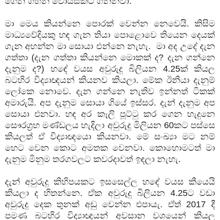
ගෙන ගිහින් වොයිස්කට් ගන්නවා.
මා මෙය කියන්නෙ පොරක් වෙන්න නෙවෙයි. කිසිම
මාධ්‍යවේදියකු හඳ ගැන තියා පොළොවෙ තියෙන දෙයක්
ගැන අහන්න මා සොයා එන්නෙ නැහැ. මා අද උදේ දැන
ගත්තා (දැන ගත්තා කියන්නෙ මොකක් ද? දැන ගන්නෙ
දැනුම ද?) හඳේ වයස අවුරුදු බිලියන 4.25ක් කියල
බටහිර විද්‍යාඥයන් කියනව කියලා. මේක ඊනියා දැනුම්
ලෝකෙ නොවෙ. දැන ගන්නෙ නැතිව ඉන්නත් ටිකක්
අමාරුයි. අප දැනුම සොයා ගියේ ඉස්සර. දැන් දැනුම අප
සොයා එනවා. හඳ අර කෑලි පූට්ටු කර ගෙන හැදුනෙ
සෞරග්‍රහ මණ්ඩලය හැදිලා අවුරුදු මිලියන 60කට පස්සෙ
කියලත් ඒ විද්‍යාඥයො කියනවා. මේ සංඛ්‍යා මට නම්
හෙට වෙන කොට අමතක වෙනවා. කොහොමටත් මා
දැනුම මිනුම තරගවලට කවරදාවත් ඉඳලා නැහැ.
දැන් අවුරුදු කිහිපයකට ඉසසෙල්ල හඳේ වයස කීයෙයි
කියලා ද හිතන්නෙ. ඒක අවුරුදු බිලියන 4.25ට වඩා
අවුරුදු දෙක තුනක් අඩු වෙන්න එපායැ. ඒත් 2017 දී
පමණ බටහිර
විද්‍යාඥයන්
අවසාන වශයෙන් කියල