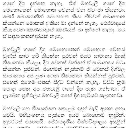
ගඟේ දිග දන්නෙ නැහැ. ඒත් මහවැලි ගඟේ දිග
මෙහොතෙන් මොහොත වෙනස් වන බව මා කියනවා.
මෙහි මොහොතින් මොහොත කියා කිව්වත් මොහොත
කියන්නෙ මොකක් ද කියා මා දන්නේ නැහැ. ථෙරවාදයේ
කියැවෙන ක්‍ෂණවාදයේ ක්‍ෂණයත් මා දන්නේ නැහැ. මට
ඒ සඳහා කතන්දරයක් නැහැ.
මහවැුලි ගඟේ දිග මොහොතෙන් මොහොත වෙනස්
වුණත් කාට හරි කියන්න පුළුවන් එයට සාමාන්‍ය දිගක්
තියෙනවා කියලා. දිග වෙනස් වන්නේ ඒ සාමාන්‍යය වටා
කියන්න පුළුවන්. එහෙමත් නැත්නම් ඒ වෙනස් දිග්වල
සාමාන්‍යය අප ලබා ගෙන තියෙනවා කියන්නත් පුළුවන්.
එහෙත් එහෙම එකක් සිද්ධ වන්නේ නැහැ. විවිධ ක්‍රම
යොදා ගෙන අප මහවැලි ගඟේ දිග මැන ගන්නවා. ඒ
ලැබෙන ප්‍රතිඵලය මහවැලි ගඟේ දිග හැටියට සලකනවා.
මහවැලි ගඟ තියෙන්නෙ කොළඹ ඉඳන් වැඩි ඈතක නො
වෙයි. මහියංගනය පැත්තෙ අයට බොහොම නුදුරින්.
නුවරටත් එහෙමයි. පේරාදෙණිය විශ්වවිද්‍යාලය අසළින්