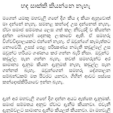
හඳ සාක්කි කියන්නෙ නැහැ
මගෙන් යමකු මහවැලි ගඟේ දිග කීය ද කියා ඇහුවොත්
මා දන්නේ නැහැ. සමනළ කන්දේ උස දන්නෙත් නැහැ.
ඒවා සමාජ සම්මතය ලෙස ගත් කල නිවැරදි ව කියන්න
දන්න බොහෝ දෙනකු ලංකාවේ ඇති. ඒ සමහරු
විශ්වවිද්‍යාලයකට එන්නේ නැහැ. ඒ ඔවුන්ගේ කැමැත්තට
නොවෙයි. උසස් පෙළ පරීක්‍ෂණය නමැති කඩුල්ලේ උස
ඔවුන්ට හරියට ගණනය කර ගන්න බැරි නිසා. ඔවුන්ට
කඩුල්ල පැන ගන්න බැහැ. තවත් සමහරුන්ට අර
සාමාන්‍ය දැනුම කියන දැනුමත් නැහැ කඩුල්ල පැන
ගන්නත් බැහැ. ඔවුන්ගෙන් සමහරු දේශපාලන
සම්බන්ධකම් මත පිටරට යනවා. ගිහින් ආවට පස්සෙ
කන්දොස්කිරියාවෙ ඉන්න බැහැ.
දැන් අර මහවැලි ගඟේ දිග දන්න අයට ඇත්තෙ දැනුමක්.
සමාජ සම්මතය අනුව ඒවාට දැනීම කියනවා. එවැනි
දැනුම්වලට සාමාන්‍ය දැනීම කියලත් කියනවා. මා මහවැලි