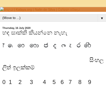
▼
Thursday, 16 July 2020
හඳ සාක්කි කියන්නෙ නැහැ
෦
෧
෨
෩
෪
෫
෬
෭
෮
෯
සිංහල
ලිත් ඉලක්කම්
0 1
2
3 4 5 6 7 8 9