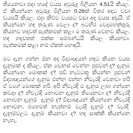
තියෙනවා එදා හඳේ වයස අවුරුදු බිලියන 4.51යි කියල.
ඒ කියන්නෙ අවුරුදු මිලියන 0.26ක් විතර අදට වඩා
වයසයි කියල. එදා කිව්ව වයසට වඩා අද වයස අඩුයි. ඒ
කියන්නෙ හඳ තරුණ වෙලා ද? බටහිර වෙදමහත්තුරු
කියනව හදවත් සැත්කමක් කළා ම තරුණ වෙනව කියල.
හඳ හදවතත් එක්ක සම්බන්ධයි කියල කියනවා.
සැත්කමක් කළා නම් ඒකත් හොඳයි.
මට දැන ගන්න ඕන අද විද්‍යාඥයන් හඳට කියන වයස
දැනුමක් ද කියල. ඒක වෙනස් වෙන්න පුළුවන් ද? දැනුම
කියන්නෙ මොකක් ද? පඬි නැට්ටකු කියන්න පුළුවන්
විද්‍යාඥයන්ගෙ දැනුම එන්න එන්න නිවැරදි වෙනවා හරි
ඒ වගේ මොකක් හරි. අපි නිවැරදි ම දැනුම ලබා ගන්නෙ
කවදා ද? නිවැරදි නොවන දැනුම් තියෙනවා ද? නිවැරදි
නොවන දැනුම් දැනුම් ද? විද්‍යාඥයන් කියන්නෙ නිවැරදි
නොවන, එහෙමත් නැත්නම් වැරදි දැනුම් ද? වැරදි
දැනුම්වලට දැනුම් කියනවා ද? හඳ සාක්කි කියන්නෙ
නැහැ.