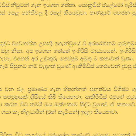
ඩීස්
නිවුටන්
ගැන
ඉගෙන
ගත්තා
.
සොක්‍රටීස්
ප්ලේටෝ
ඇරි
ස්
පෙළ
පන්තිවල
දී
රසල්
කියෙවුවා
.
පාණදුරේ
මහජන
ප
ශුද්ධ
ව්‍යවහාරික
උසස්
)
ඉගැන්වූයේ
වී
අරසරත්නම්
ගුරුතුම
ඔහු
නිසා
.
අප
ඉගෙන
ගත්තේ
ඉංගිරිසි
මාධ්‍යයෙන්
.
ඉංගිරි
නැහැ
.
එහෙත්
අර
උඩුකුරු
තෙරපුම
අමුතු
ම
කතාවක්
වුණා
.
ැම්
සිසුනට
නම්
වැදගත්
වුණේ
ආකිමිඩීස්
හෙළුවෙන්
දුවපු
ය
වන
ජල
ප්‍රමාණය
ගැන
හිතන්නත්
ඝනත්වය
විශිෂ්ට
ග
න
සම්ප්‍රදායක්
ග්‍රීසියේ
තිබී
තියෙනවා
.
ආකිමිඩීස්
රජුගේ
ඔටු
ා
කරන
විට
තමයි
ඔය
ඔක්කොම
සිද්ධ
වුණේ
.
ඒ
කතාවේ
ගසා
කෑ
නිලධාරීන්
(
රන්
කැමියන්
)
ඉඳලා
තියෙනවා
.
සිටින
විට
නගරයේ
ඔරලෝසු
කණුවේ
වෙලාව
සටහන්
ම