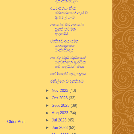
උපාසකම්මලා
අධ්‍යාපනය නිසා
ස්වභාවයෙන් ඈත් වී
අයාලේ යෑම
ආදරෙයි මම ආදරෙයි
සුගත් තවමත්
ආදරෙයි
ජාතිකවාදය සමග
නොපෑහෙන
මාක්ස්වාදය
අප බදු වැඩි වැඩියෙන්
ගෙවන්නේ ආර්ථික
පඬි නැට්ටන් නිසා
පේරාදෙණි ගුරු කුලය
රනිල්ගෙ වැදගත්කම
►
Nov 2023
(40)
►
Oct 2023
(33)
►
Sept 2023
(39)
►
Aug 2023
(34)
►
Jul 2023
(45)
Older Post
►
Jun 2023
(52)