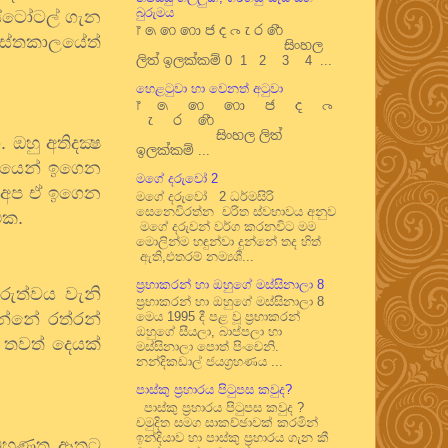
බුරුමය
ස්ටෝටල්
ගැන
෦ ෧ ෨ ෩ ෪ ෫ ෬ ෭ ෮ ෯
ුස්තකාලයේත්
සිංහල
ලිත් ඉලක්කම් 0 1 2 3 4 ...
හෙළටුවා හා වෙනත් අටුවා
෦ ෧ ෨ ෩ ෪ ෫ ෬
෭ ෮ ෯
සිංහල ලිත්
ා
.
ඔහු
අතිදක්‍ෂ
ඉලක්කම් ...
සියෙන්
ඉගෙන
මගේ දරුවෝ 2
අප
ඒ
ඉගෙන
මගේ දරුවෝ 2 ධර්මසිරි
සෙනෙවිරත්න චරිත ස්වභාවය අනුව
එක
.
මගේ දරුවන් වර්ග කරනවිට මම
මොලින්ම හඳුන්වා දුන්නේ තද හිත්
ඇති,එතරම් නම්‍යශී...
ප්‍රභාකරන් හා ඔහුගේ මස්සිනාලා 8
ුරුත්වය
වැනි
ප්‍රභාකරන් හා ඔහුගේ මස්සිනාලා 8
න්නේ
රත්රන්
මෙය 1995 දී පළ වූ ප්‍රභාකරන්
ඔහුගේ සීයලා, බාප්පලා හා
තවත්
දෙයක්
මස්සිනාලා පොත් පිංචෙනි.
නන්දිකඩාල් ජයග්‍රහණය ...
පාස්කු ප්‍රහාරය පිටුපස කවුද?
පාස්කු ප්‍රහාරය පිටුපස කවුද ?
චමුදිත සමග සාකච්ඡාවක් කරමින්
ඉන්දියාව හා පාස්කු ප්‍රහාරය ගැන කී
ුහුණත
ඈතට