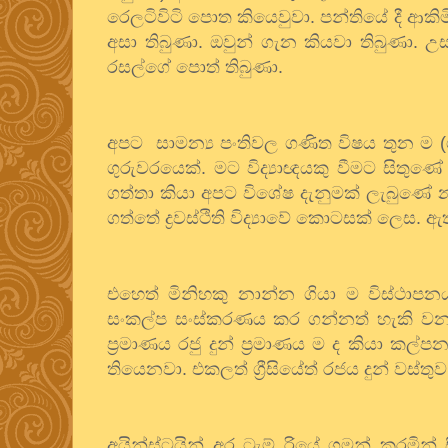
රෙලටිවිටි
පොත
කියෙවුවා
.
පන්තියේ
දී
ආකිමි
අසා
තිබුණා
.
ඔවුන්
ගැන
කියවා
තිබුණා
.
උස
රසල්ගේ
පොත්
තිබුණා
.
අපට
සාමන්‍ය
පංතිවල
ගණිත
විෂය
තුන
ම
(
ගුරුවරයෙක්
.
මට
විද්‍යාඥයකු
වීමට
සිතුණේ
ගත්තා
කියා
අපට
විශේෂ
දැනුමක්
ලැබුණේ
ගත්තේ
ද්‍රවස්ථිති
විද්‍යාවේ
කොටසක්
ලෙස
.
ඇත
එහෙත්
මිනිහකු
නාන්න
ගියා
ම
විස්ථාපන
සංකල්ප
සංස්කරණය
කර
ගන්නත්
හැකි
ව
ප්‍රමාණය
රජු
දුන්
ප්‍රමාණය
ම
ද
කියා
කල්පන
තියෙනවා
.
එකලත්
ග්‍රීසියේත්
රජය
දුන්
වස්තුව
අයින්ස්ටයින්
අර
ට්‍රැම්
රියේ
ගමන්
කරමින්