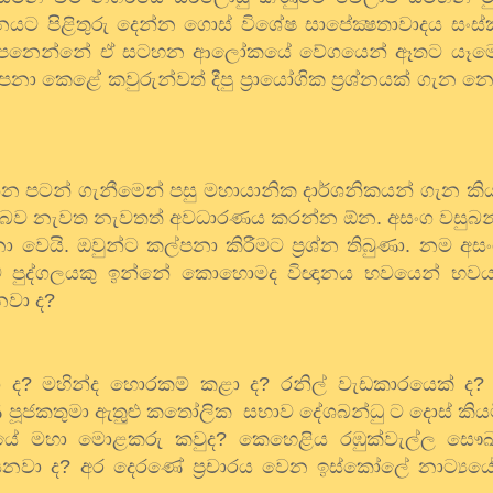
ශ්නයට
පිළිතුරු
දෙන්න
ගොස්
විශේෂ
සාපේක්‍ෂතාවාදය
සංස
ෙනෙන්නේ
ඒ
සටහන
ආලෝකයේ
වේගයෙන්
ඈතට
යෑම
්පනා
කෙළේ
කවුරුන්වත්
දීපු
ප්‍රායෝගික
ප්‍රශ්නයක්
ගැන
න
්න
පටන්
ගැනීමෙන්
පසු
මහායානික
දාර්ශනිකයන්
ගැන
කි
බව
නැවත
නැවතත්
අවධාරණය
කරන්න
ඕන
.
අසංග
වසුබන
ො
වෙයි
.
ඔවුන්ට
කල්පනා
කිරීමට
ප්‍රශ්න
තිබුණා
.
නම
අස
ව
පුද්ගලයකු
ඉන්නේ
කොහොමද
විඥානය
භවයෙන්
භව
නවා
ද
?
ා
ද
?
මහින්ද
හොරකම්
කළා
ද
?
රනිල්
වැඩකාරයෙක්
ද
ී
පූජකතුමා
ඇතුුළු
කතෝලික
සභාව
දේශබන්ධු
ට
දොස්
කිය
රයේ
මහා
මොළකරු
කවුද
?
කෙහෙළිය
රඹුක්වැල්ල
සෞඛ්
ෙනවා
ද
?
අර
දෙරණේ
ප්‍රචාරය
වෙන
ඉස්කෝලේ
නාට්‍යය