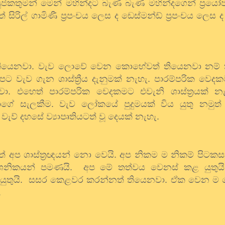
ුජකතුමන්
මෙන්
මහින්දට
බැණ
බැණ
මහින්දගෙන්
ප්‍රය
තේ
සිරිල්
ගාමිණී
ප්‍රපංචය
ලෙස
ද
ඩෙස්මන්ඩ්
ප්‍රපංචය
ලෙස
ද
ියෙනවා
.
වැව
ලොවේ
වෙන
කොහේවත්
තියෙනවා
නම්
පට
වැව
ගැන
ශාස්ත්‍රීය
දැනුමක්
නැහැ
.
පාරම්පරික
වෙදක
වා
.
එහෙත්
පාරම්පරික
වෙදකමට
එවැනි
ශාස්ත්‍රයක්
න
ාගේ
සැලකීම
.
වැව
ලෝකයේ
පුදුමයක්
විය
යුතු
නමුත්
වැව්
දහසේ
ව්‍යාපෘතියටත්
වූ
දෙයක්
නැහැ
.
ත්
අප
ශාස්ත්‍රඥයන්
නො
වෙයි
.
අප
නිකම
ම
නිකම්
පිටකස
්ශනිකයන්
පමණයි
.
අප
මේ
තත්වය
වෙනස්
කළ
යුතුයි
යුතුයි
.
සසර
කෙළවර
කරන්නත්
තියෙනවා
.
ඒක
වෙන
ම
.