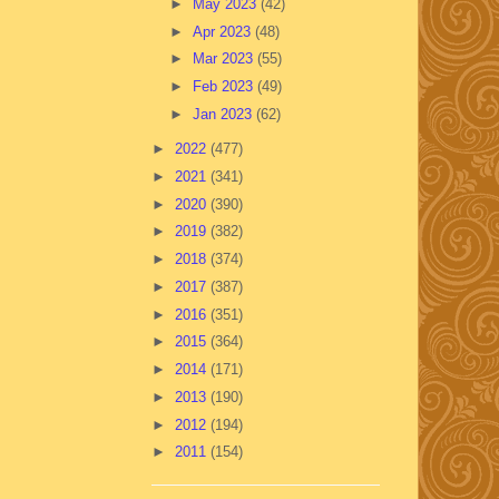
►
May 2023
(42)
►
Apr 2023
(48)
►
Mar 2023
(55)
►
Feb 2023
(49)
►
Jan 2023
(62)
►
2022
(477)
►
2021
(341)
►
2020
(390)
►
2019
(382)
►
2018
(374)
►
2017
(387)
►
2016
(351)
►
2015
(364)
►
2014
(171)
►
2013
(190)
►
2012
(194)
►
2011
(154)