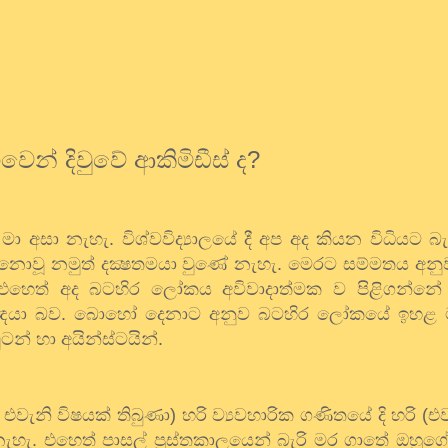
ුවෙන්
දිවුවේ
ආකිමිඩීස්
ද
?
මා
අසා
නැහැ
.
විශ්වවිද්‍යාලයේ
දී
අප
අද
කියන
විධියට
බැ
නොවූ
නමුත්
දක්‍ෂතමයා
වුණේ
නැහැ
.
මෙරට
සම්මතය
අනු
එහෙත්
අද
බටහිර
ලෝකය
අවිවාදාත්මක
ව
පිළිගන්නේ
ාඥයා
බව
.
බොහෝ
දෙනාට
අනුව
බටහිර
ලෝකයේ
ඉහළ
ුටන්
හා
අයින්ස්ටයින්
.
එවැනි
විෂයක්
තිබුණා
)
හරි
ව්‍යවහාරික
ගණිතයේ
දි
හරි
(
එව
නැහැ
.
එහෙත්
පාසල්
පුස්තකාලයෙන්
බැරි
මර
ගාතේ
ඔහුග