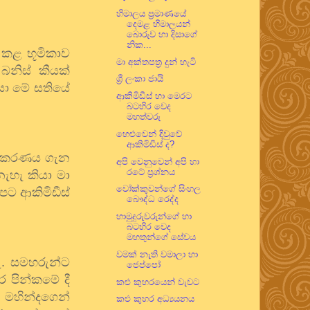
හිමාලය ප්‍රමාණයේ
දෙමළ හිමාලයන්
බොරුව හා දිසාගේ
නික...
කළ
භූමිකාව
මා අක්තපත්‍ර දුන් හැටි
බනිස්
කීයක්
ශ්‍රී ලංකා ජායි
සා
මේ
සතියේ
ආකිමිඩීස් හා මෙරට
බටහිර වෙද
මහත්වරු
හෙළුවෙන් දිවුවේ
ආකිමිඩීස් ද?
ීකරණය
ගැන
අපි වෙනුවෙන් අපි හා
රටේ ප්‍රශ්නය
නැහැ
කියා
මා
වෝක්කුවන්ගේ සිංහල
පට
ආකිමිඩීස්
බෞද්ධ රෙද්ද
හාමුදුරුවරුන්ගේ හා
බටහිර වෙද
මහතුන්ගේ සේවය
වමක් නැති වමාලා හා
ැ
.
සමහරුන්ට
ජෙප්පෝ
ර
පින්කමේ
දී
කළු කුහරයෙන් වැවට
ේ
මහින්දගෙන්
කළු කුහර අධ්‍යයනය