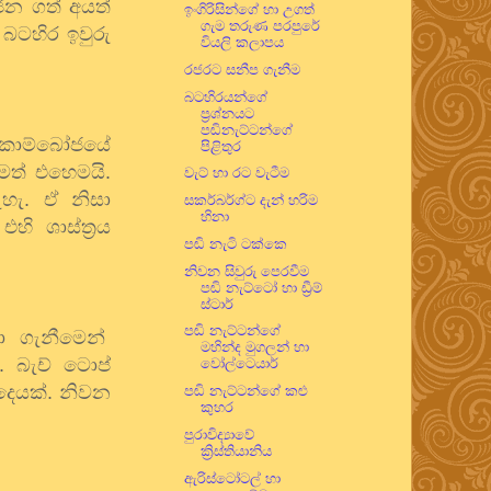
ෝජන
ගත්
අයත්
ඉංගිරිසින්ගේ හා උගත්
ගැම තරුණ පරපුරේ
බටහිර
ඉවුරු
වියලි කලාපය
රජරට සනීප ගැනීම
බටහිරයන්ගේ
ප්‍රශ්නයට
පඬිනැට්ටන්ගේ
කාම්බෝජයේ
පිළිතුර
මත්
එහෙමයි
.
වැට් හා රට වැටීම
ැහැ
.
ඒ
නිසා
සකර්බර්ග්ට දැන් හරිම
හිනා
එහි
ශාස්ත්‍රය
පඬි නැටි ටක්කෙ
නිවන සිවුරු පෙරවීම
පඬි නැට්ටෝ හා ඩ්‍රීම්
ස්ටාර්
පඬි නැට්ටන්ගේ
ා
ගැනීමෙන්
මහින්ද මුගලන් හා
.
බැච්
ටොප්
වෝල්ටෙයාර්
දෙයක්
.
නිවන
පඬි නැට්ටන්ගේ කළු
කුහර
පුරාවිද්‍යාවේ
ක්‍රිස්තියානිය
ඇරිස්ටෝටල් හා