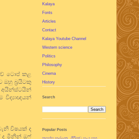
Kalaya
Fonts
Articles
Contact
Kalaya Youtube Channel
Western science
Politics
Philosophy
ච්
ටොප්
කළ
Cinema
ව
ඔහු
බ්‍රයිටකු
History
අයින්ස්ටයින්
ම
විද්‍යාඥයන්
Search
ැනි
විෂයක්
ද
Popular Posts
ේ
ද
මීනින්
ඔෆ්
තපස්සු භල්ලුක, ගිරිහඬු සෑය සහ