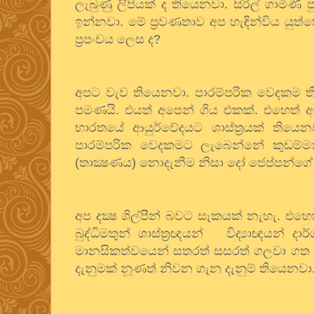
ලැබුණු
ලිපියක්
ද
තියෙනවා
.
සිරිල්
ගාමිණී
ප
ඉන්නවා
.
මේ
ප්‍රවණතාව
අප
හැඳින්විය
යුත්
ප්‍රපංචය
ලෙස
ද
?
අපට
වැව
තියෙනවා
.
පාරම්පරික
වෙදකම
ත
පමණයි
.
එයත්
අපෙන්
ගිය
එකක්
.
එහෙත්
අ
භාරතයේ
ආයුර්වේදයට
ශාස්ත්‍රයක්
තියෙන
පාරම්පරික
වෙදකමට
ලැබෙන්නේ
කුඩම්ම
(
තාක්‍ෂණය
)
නොදැනීම
නිසා
දෝ
ජෙප්පන්ගේ
අප
දක්‍ෂ
ශිල්පීන්
බවට
සැකයක්
නැහැ
.
එහෙ
බුද්ධිමතුන්
ශාස්ත්‍රඥයන්
විද්‍යාඥයන්
දාර
මානසිකත්වයෙන්
සතරත්
සසරත්
ගලවා
ගත
දැනුමක්
නූණත්
නිවන
ගැන
දැනුම්
තියෙනවා