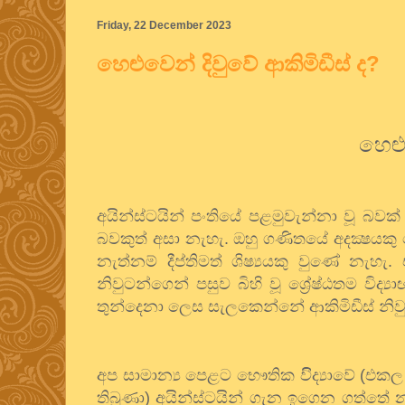
Friday, 22 December 2023
හෙළුවෙන් දිවුවේ ආකිමිඩීස් ද?
හෙළ
අයින්ස්ටයින්
පංතියේ
පළමුවැන්නා
වූ
බවක්
බවකුත්
අසා
නැහැ
.
ඔහු
ගණිතයේ
අදක්‍ෂයකු
නැත්නම්
දීප්තිමත්
ශිෂ්‍යයකු
වුණේ
නැහැ
.
නිවුටන්ගෙන්
පසුව
බිහි
වූ
ශ්‍රේෂ්ඨතම
විද්‍ය
තුන්දෙනා
ලෙස
සැලකෙන්නේ
ආකිමිඩීස්
නිව
අප
සාමාන්‍ය
පෙළට
භෞතික
විිද්‍යාවේ
(
එකල
තිබුණා
)
අයින්ස්ටයින්
ගැන
ඉගෙන
ගත්තේ