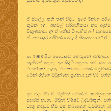
සුනෙත්
ඇමතිතුමා
හසුවේවි
ද
?
ඒ
සියල්ල
තනි
තනි
සිද්ධි
.
අපේ
ඊනියා
පර්
කුමක්
ද
?
අහවල්
දාර්ශනිකයා
කර
ඇත්
විකුණනවා
ද
?
ඒ
බනිස්
ටී
බනිස්
ආදී
වශයෙන
කී
දෙනකුට
අජීර්ණය
වැළඳී
තියෙනවා
ද
?
ඒ
මා
1963
සිට
මොටාවෙ
කෙරුමන්
දන්නවා
.
හැඟීමක්
නැහැ
.
අප
සිද්ධි
පසුපස
හඹා
යන
ත
කියන්නේ
නැහැ
.
එහෙත්
එය
පමණක්
ප්‍රමා
මෙන්
රජුගෙ
ඔටුන්නෙ
ප්‍රශ්නය
දුන්
විට
විශිෂ
අප
එදා
සිට
ම
ශිල්පීන්
පමණයි
.
ශාස්ත්‍රඥය
සසරත්
නැහැ
.
ඔවුන්
විශිෂ්ට
බුද්ධිමතුන්
.
විශි
ධාතු
කරඬුව
හිස
මත
තබාගෙන
වඩම්මන
බ