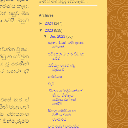
ඛාන් කාගේ කවුද දේශපාලන...
්කරණය
කළා
.
ෙන්
පසුව
මිස
Archives
ො
වෙයි
.
ඔහුට
►
2024
(147)
▼
2023
(535)
▼
Dec 2023
(36)
සසුන රැකේ නම් අපාය
මොකේ
යවන්න
වුණා
.
ජවිපෙන් බැහැර වීම හා
්ධු
නාගර්ජුන
හරිත්
ංග
වූ
පමණින්
රුපියල පාවේ බදු
වැඩිවේ
යට
යනවා
ද
?
ජෙප්පො
වැට්
සිංහල බෞද්ධයන්ගේ
හිසට හිමාලය
?
එසේ
නම්
ඒ
පරිමාවෙන් අත්
හේදීම ...
මින්
ඔහුගෙන්
සිංහල මෝඩයා හා
‍ය
අමාත්‍යාංශ
ඊනියා වමේ
ව්‍යාපාරය
ේ
මිනීමැරුමට
වැට් රනිල් වැට්ටවීම