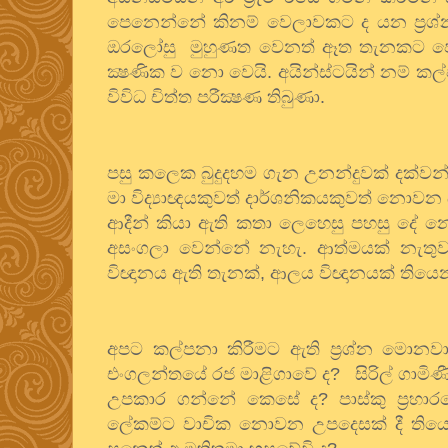
පෙනෙන්නේ
කිනම්
වෙලාවකට
ද
යන
ප්‍ර
ඔරලෝසු
මුහුණත
වෙනත්
ඈත
තැනකට
ප
ක්‍ෂණික
ව
නො
වෙයි
.
අයින්ස්ටයින්
නම්
කල
විවිධ
චිත්ත
පරීක්‍ෂණ
තිබුණා
.
පසු
කලෙක
බුදුදහම
ගැන
උනන්දුවක්
දක්වන
මා
විද්‍යාඥයකුවත්
දාර්ශනිකයකුවත්
නොවන
ආදීන්
කියා
ඇති
කතා
ලෙහෙසු
පහසු
දේ
න
අසංගලා
වෙන්නේ
නැහැ
.
ආත්මයක්
නැතු
විඥානය
ඇති
තැනක්
,
ආලය
විඥානයක්
තියෙ
අපට
කල්පනා
කිරීමට
ඇති
ප්‍රශ්න
මොනව
එංගලන්තයේ
රජ
මාළිගාවේ
ද
?
සිරිල්
ගාමිණ
උපකාර
ගන්නේ
කෙසේ
ද
?
පාස්කු
ප්‍රහා
ලේකම්ට
වාචික
නොවන
උපදෙසක්
දී
තිය