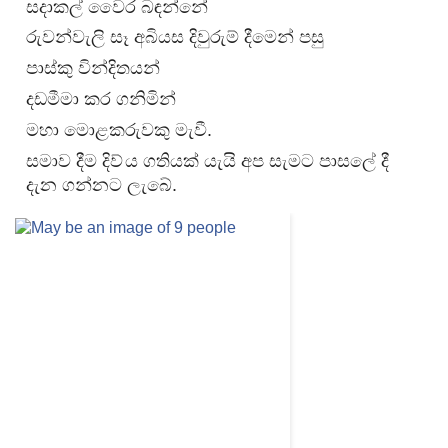
සදාකල් වෛර බඳන්නේ
රුවන්වැලි සෑ අබියස දිවුරුම් දීමෙන් පසු
පාස්කු වින්දිතයන්
දඩමීමා කර ගනිමින්
මහා මොළකරුවකු මැවී.
සමාව දීම දිව්
ය ගතියක් යැයි අප සැමට පාසලේ දී
දැන ගන්නට ලැබේ.