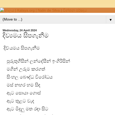
▼
Wednesday, 24 April 2024
දිව්‍යමය සිපගැනීම
දිව්
යමය සිපගැනීම
පුරුතුගීසීන් ලන්දේසීන් ඉංගිරිසින්
මගින් උරුම කරගත්
සිංහල බෞද්ධ විරෝධය
මස්‌ නහර හම සිඳ
ඇට සොයා ගොස්‌
ඇට තුළට වැද
ඇට මිදුලු මත රඳා සිට