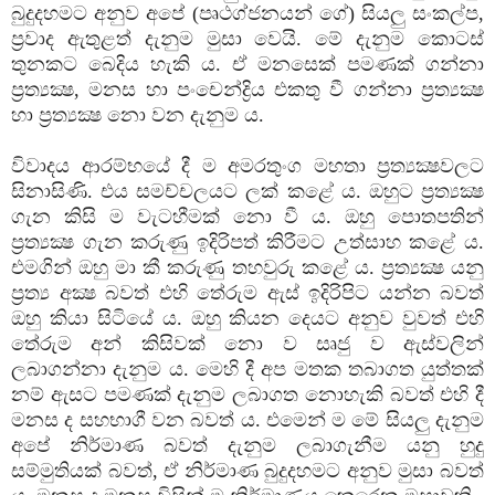
බුදුදහමට අනුව අපේ (පෘථග්ජනයන් ගේ) සියලු සංකල්ප,
ප්‍රවාද ඇතුළත් දැනුම මුසා වෙයි. මේ දැනුම කොටස්‌
තුනකට බෙදිය හැකි ය. ඒ මනසෙක්‌ පමණක්‌ ගන්නා
ප්‍රත්‍යක්‍ෂ, මනස හා පංචෙන්ද්‍රිය එකතු වී ගන්නා ප්‍රත්‍යක්‍ෂ
හා ප්‍රත්‍යක්‍ෂ නො වන දැනුම ය.
විවාදය ආරම්භයේ දී ම අමරතුංග මහතා ප්‍රත්‍යක්‍ෂවලට
සිනාසිණි. එය සමච්චලයට ලක්‌ කළේ ය. ඔහුට ප්‍රත්‍යක්‍ෂ
ගැන කිසි ම වැටහීමක්‌ නො වී ය. ඔහු පොතපතින්
ප්‍රත්‍යක්‍ෂ ගැන කරුණු ඉදිරිපත් කිරීමට උත්සාහ කළේ ය.
එමගින් ඔහු මා කී කරුණු තහවුරු කළේ ය. ප්‍රත්‍යක්‍ෂ යනු
ප්‍රත්‍ය අක්‍ෂ බවත් එහි තේරුම ඇස්‌ ඉදිරිපිට යන්න බවත්
ඔහු කියා සිටියේ ය. ඔහු කියන දෙයට අනුව වුවත් එහි
තේරුම අන් කිසිවක්‌ නො ව සෘජු ව ඇස්‌වලින්
ලබාගන්නා දැනුම ය. මෙහි දී අප මතක තබාගත යුත්තක්‌
නම් ඇසට පමණක්‌ දැනුම ලබාගත නොහැකි බවත් එහි දී
මනස ද සහභාගී වන බවත් ය. එමෙන් ම මේ සියලු දැනුම
අපේ නිර්මාණ බවත් දැනුම ලබාගැනීම යනු හුදු
සම්මුතියක්‌ බවත්, ඒ නිර්මාණ බුදුදහමට අනුව මුසා බවත්