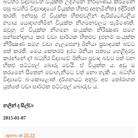
බටහිර විද්‍යාවෙහි වියුක්‌ත උද්ගමන නිර්මාණය කිරීමෙන්
පසු බටහිර විද්‍යාඥයෝ වියුක්‌ත හිතළු (අනුමිනිත) ඉදිරිපත්
කරති. ඉන්පසු ඒ වියුක්‌ත හිතළුවලින් ඇරිස්‌ටෝටලීය
න්‍යාය යොදාගනිමින් වියුක්‌ත නිගමනවලට පැමිණෙති.
ඔවුහු ඒ වියුක්‌ත නිගමන සංයුක්‌ත නිරීක්‍ෂණ සමග
සන්සන්දනය කර වඩා සාර්ථක හිතළුව (එනම් සංයුක්‌ත
නිරීක්‍ෂණ සමග වඩා ගැලපෙන) ඊනියා ප්‍රවාදයක්‌ බවට
පත් කරති. මෙය කෙතරම් දුරට ඊනියා සත්‍යය හෙළිදරවු
කරන්නේ ද? බටහිර විද්‍යාවේ ඊනියා ප්‍රවාද බවට පත් වන
හිතළු පට්‌ටපල් බොරු වෙයි. ඒ වියුක්‌ත ය. අඩු ම
තරමෙන් සිතෙන් මවාගැනීමට වත් නො හැකි ය. බටහිර
විද්‍යාවේ බංකොළොත් දර්ශනයට අනුව අප තෝරාගත
යුත්තේ වඩා සාර්ථක පට්‌ටපල් බොරුව ය.
නලින් ද සිල්වා
2015-01-07
ajamu
at
20:33