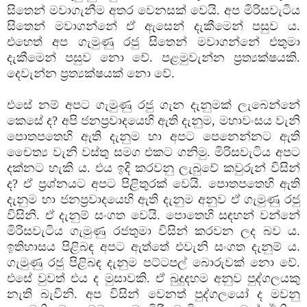
සිතෙන් මවාගැනීම අතර වෙනසක්‌ වෙයි. අප මිරිසවැටිය
සිතෙන් මවාගන්නේ ඒ ඇසෙන් දැකීමෙන් පසුව ය.
එහෙත් අප ගැමුණු රජු සිතෙන් මවාගන්නේ එතුමා
දැකීමෙන් පසුව නො වේ. පළමුවැන්න ප්‍රත්‍යක්‌ෂයකි.
දෙවැන්න ප්‍රත්‍යක්‌ෂයක්‌ නො වේ.
එසේ නම් අපට ගැමුණු රජු ගැන දැනුමක්‌ ලැබෙන්නේ
කෙසේ ද? අපි ජනප්‍රවාදයෙහි ඇති දැනුම, මහාවංසය වැනි
පොතපතෙහි ඇති දැනුම හා අපට පෙනෙන්නට ඇති
චෛත්‍ය වැනි වස්‌තු සමග එකට ගනිමු. මිරිසවැටිය අපට
දක්‌නට හැකි ය. එය ඉදි කරවනු ලැබුවේ කවුරුන් විසින්
ද? ඒ ප්‍රශ්නයට අපට පිළිතුරක්‌ වෙයි. පොතපතෙහි ඇති
දැනුම හා ජනප්‍රවාදයෙහි ඇති දැනුම අනුව ඒ ගැමුණු රජු
විසිනි. ඒ දැනුම් සංගත වෙයි. පොතෙහි සඳහන් වන්නේ
මිරිසවැටිය ගැමුණු රජතුමා විසින් කරවන ලද බව ය.
ඉතිහාසය පිළිබඳ අපට ඇත්තේ එවැනි සංගත දැනුම් ය.
ගැමුණු රජු පිළිබඳ දැනුම පට්‌ටපල් බොරුවක්‌ නො වේ.
එසේ වුවත් එය ද මුසාවකි. ඒ බුදුදහම අනුව පුද්ගලයකු
නැති බැවිනි. අප විසින් වෙනත් පුද්ගලයෝ ද මවනු