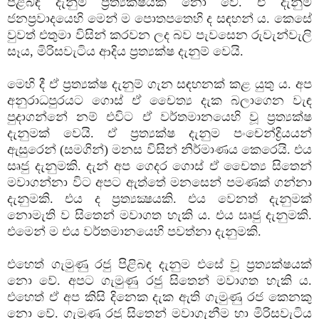
පිළිබඳ දැනුම ප්‍රත්‍යක්‌ෂයක්‌ නො වේ. ඒ දැනුම
ජනප්‍රවාදයෙහි මෙන් ම පොතපතෙහි ද සඳහන් ය. කෙසේ
වුවත් එතුමා විසින් කරවන ලද බව පැවසෙන රුවැන්වැලි
සෑය, මිරිසවැටිය ආදිය ප්‍රත්‍යක්‌ෂ දැනුම් වෙයි.
මෙහි දී ඒ ප්‍රත්‍යක්‌ෂ දැනුම් ගැන සඳහනක්‌ කළ යුතු ය. අප
අනුරාධපුරයට ගොස්‌ ඒ චෛත්‍ය දැක බලාගෙන වැඳ
පුදාගන්නේ නම් එවිට ඒ වර්තමානයෙහි වූ ප්‍රත්‍යක්‌ෂ
දැනුමක්‌ වෙයි. ඒ ප්‍රත්‍යක්‌ෂ දැනුම පංචෙන්ද්‍රියයන්
ඇසුරෙන් (සමගින්) මනස විසින් නිර්මාණය කෙරෙයි. එය
සෘජු දැනුමකි. දැන් අප ගෙදර ගොස්‌ ඒ චෛත්‍ය සිතෙන්
මවාගන්නා විට අපට ඇත්තේ මනසෙන් පමණක්‌ ගන්නා
දැනුමකි. එය ද ප්‍රත්‍යක්‍ෂයකි. එය වෙනත් දැනුමක්‌
නොමැති ව සිතෙන් මවාගත හැකි ය. එය සෘජු දැනුමකි.
එමෙන් ම එය වර්තමානයෙහි පවත්නා දැනුමකි.
එහෙත් ගැමුණු රජු පිළිබඳ දැනුම එසේ වූ ප්‍රත්‍යක්‌ෂයක්‌
නො වේ. අපට ගැමුණු රජු සිතෙන් මවාගත හැකි ය.
එහෙත් ඒ අප කිසි දිනෙක දැක ඇති ගැමුණු රජ කෙනකු
නො වේ. ගැමුණු රජු සිතෙන් මවාගැනීම හා මිරිසවැටිය