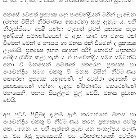
ය. මනස ද මනස විසින් ම නිර්මාණය කෙරෙන මුසාවකි.
කෙසේ වෙතත් ප්‍රත්‍යක්‍ෂ යනු පංචෙන්ද්‍රියන් මගින් ලැබෙන
(මනස විසින් නිර්මාණය කෙරෙන) සෘජු දැනුම ය. එහි
නිරුක්‌තියට අක්‍ෂි යන්න වැදගත් වුවත් ප්‍රත්‍යක්‍ෂ සැම
ඉන්ද්‍රියක්‌ සම්බන්ධයෙන් ම ඇත. කණ හා මනස එක්‌
වීමෙන් මෙන් ම නාසය හා මනස එක්‌ වීමෙන් ද ප්‍රත්‍යක්‍ෂ
ලැබෙයි. ප්‍රත්‍යක්‍ෂ ඉහත සඳහන් පරිදි කොටස්‌ දෙකකට
බෙදිය (වර්ග කළ) හැකි ය. ඒ පංචෙන්ද්‍රිය සමග සම්බන්ධ
නො වී මනසෙන් පමණක්‌ කෙරෙන ප්‍රත්‍යක්‍ෂ හා
පංචෙන්ද්‍රිය සමග එකතු වී මනස විසින් නිර්මාණය
කෙරෙන ප්‍රත්‍යක්‍ෂ යනුවෙනි. ඒ අවස්‌ථා දෙකෙහි ම
ප්‍රත්‍යක්‍ෂයෙන් ගන්නා දැනුම නිර්මාණය කෙරෙන්නේ
මනසෙනි. මනස සියල්ලට මුල් වෙයි. මනස ප්‍රධාන
වෙයි.
අප පුටුව පිළිබඳ දැනුම ඇති කරගන්නේ මනස හා
පංචෙන්ද්‍රිය එකතු වී නිර්මාණය කරන ප්‍රත්‍යක්‍ෂය හේතු
කොටගෙන ය. එහි ඇත්තේ පුටුව යන සංකල්පය පමණ
ය. එය Rජු ප්‍රත්‍යක්‍ෂයකි. එය වර්තමානයෙහි පවතින