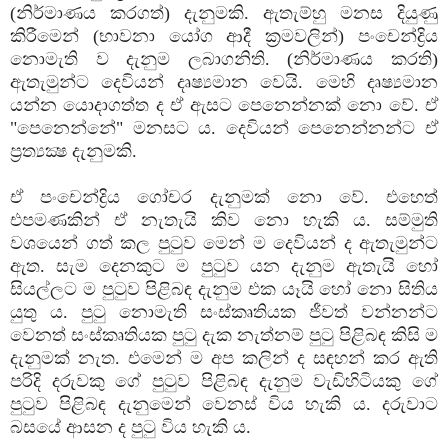
(නිර්මාණය කරගත්) දැනුමකි. ඇතැම්හු මනස දියුණු
කිරීමෙන් (භාවනා යෝග ආදී ක්‍රමවලින්) පංචෙන්ද්‍රිය
නොමැති ව දැනුම ලබාගනිති. (නිර්මාණය කරති)
ඇතැමුන්ට දෙවියන් දෘෂ්‍යමාන වෙයි. මෙහි දෘෂ්‍යමාන
යන්න යොදාගත්ත ද ඒ ඇසට පෙනෙන්නක්‌ නො වේ. ඒ
"පෙනෙන්නේ" මනසට ය. දෙවියන් පෙනෙන්නන්ට ඒ
ප්‍රත්‍යක්‍ෂ දැනුමකි.
ඒ පංචෙන්ද්‍රිය ගෝචර දැනුමක්‌ නො වේ. එහෙත්
එපමණකින් ඒ නැතැයි කිව නො හැකි ය. සම්මුති
වශයෙන් ගත් කල පුටුව මෙන් ම දෙවියන් ද ඇතැමුන්ට
ඇත. සැම දෙනකුට ම පුටුව යන දැනුම ඇතැයි හෝ
සියල්ලට ම පුටුව පිළිබඳ දැනුම එක යෑයි හෝ නො සිතිය
යුතු ය. පුටු නොමැති සංස්‌කෘතියක ජීවත් වන්නන්ට
වෙනත් සංස්‌කෘතියක පුටු දැක නැත්නම් පුටු පිළිබඳ කිසි ම
දැනුමක්‌ නැත. එමෙන් ම අප කලින් ද සඳහන් කර ඇති
පරිදි දරුවකු ගේ පුටුව පිළිබඳ දැනුම වැඩිහිටියකු ගේ
පුටුව පිළිබඳ දැනුමෙන් වෙනස්‌ විය හැකි ය. දරුවාට
බසයේ ආසන ද පුටු විය හැකි ය.