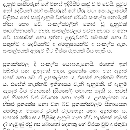
දැනුම සෘෂිවරුන් ගේ මනස්‌ ඉදිරිපිට සෘජු ව ම වෙයි. පුටුව
හෝ දෙවියන් හෝ සෘෂිවරුන් ගේ හිරු වටා පොළොවෙහි
චලිතය හෝ සෘජු දැනුම් වන්නේ ඒවාට සංකල්ප නොමැති
නිසා නො වේ. සංකල්පවලින් තොර වූ දැනුමක්‌
පෘථග්ජනයන්ට නැත. සංකල්පවලට වචන අවශ්‍ය ම නො
වේ. භාෂාවක්‌ නො දන්නා ළදරුවන්ට පමණක්‌ නො ව
සතුන්ට ද දෙවියන්ට ද අමනුෂ්‍යයන්ට ද සංකල්ප ඇත.
සංකල්පයක්‌ ඇතැම් විට චිත්ත රූපයක්‌ විය හැකි ය.
ප්‍රත්‍යක්‌ෂවල දී සංකල්ප යොදාගැනෙයි. එහෙත් ඉන්
ඔබ්බට යන දැනුමක්‌ නැත. ප්‍රත්‍යක්‌ෂ නො වන දැනුම
එසේ නො වේ. ඒ උපකල්පන ය, එසේත් නැත්නම් හිතළු
ය. එසේත් නැත්නම් ඉතිහාසය වැනි දැනුමකි. ඒ දැනුම්
ඇතැම් විට මනසෙන් (සිතෙන්) මවාගත හැකි ය. තවත්
දේ හිතෙන් වත් මවාගත නො හැකි ය. උපකල්පන හා
හිතළු ප්‍රත්‍යක්‌ෂ නො වන බව ප්‍රත්‍යක්‌ෂවලට සිනාසෙන
අමරතුංග මහතාට වුවත් වැටහෙනු නො අනුමාන ය.
එහෙත් ඉතිහාසය පිළිබඳ දැනුම ගැන කිව හැක්‌කේ කුමක්‌
ද? ගැමුණු රජු අප බොහෝ දෙනකු ගේ වීරයා වුව ද එතුමා