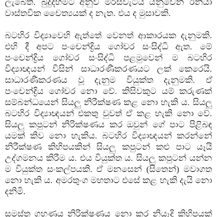
ලැබෙති. බුදුදහමට අනුව මිරිසවැටිය යනුවෙන් ඊනියා
වාස්‌තවික චෛත්‍යයක්‌ ද නැත. එය ද මුසාවකි.
බටහිර විද්‍යාවෙහි ඇත්තේ වෙනත් ආකාරයක දැනුමකි.
එහි දී අපට පංචෙන්ද්‍රිය ගෝචර සංසිද්ධි ඇත. මේ
පංචෙන්ද්‍රිය ගෝචර සංසිද්ධි පළමුවෙන් ම බටහිර
විද්‍යාඥයන් විසින් සාධාරණීකරණයට ලක්‌ කෙරෙයි.
සාධාරණීකරණය වූ දැනුම වියුක්‌ත දැනුමකි. ඒ
පංචෙන්ද්‍රිය ගෝචර නො වේ. කිසිවකුට යම් කරුණක්‌
සම්බන්ධයෙන් සියලු නිරීක්‌ෂණ කළ නො හැකි ය. සියලු
බටහිර විද්‍යාඥයන් එකතු වුවත් ඒ කළ හැකි නො වේ.
සියලු කපුටන් නිරික්‌ෂණය කර ඔවුන් ගේ පාට පිළිබඳ
යමක්‌ කිව නො හැකිය. බටහිර විද්‍යාඥයන් කරන්නේ
නිරීක්‌ෂණ කිහිපයකින් සියලු කපුටන් කළු පාට යෑයි
උද්ගමනය කිරීම ය. එය වියුක්‌ත ය. සියලු කපුටන් යන්න
ම වියුක්‌ත සංකල්පයකි. ඒ මනසෙන් (සිතෙන්) මවාගත
නො හැකි ය. අමරතුංග මහතාට එසේ කළ හැකි දැයි නො
දනිමි.
සමස්‌ත ගහණය නිරික්‌ෂණය නො කර නියෑදි කිහිපයක්‌