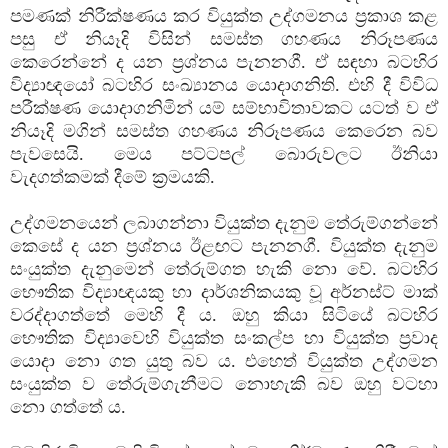
පමණක්‌ නිරීක්‌ෂණය කර වියුක්‌ත උද්ගමනය ප්‍රකාශ කළ
පසු ඒ නියෑදි විසින් සමස්‌ත ගහණය නිරූපණය
කෙරෙන්නේ ද යන ප්‍රශ්නය පැනනගී. ඒ සඳහා බටහිර
විද්‍යාඥයෝ බටහිර සංඛ්‍යානය යොදාගනිති. එහි දී විවිධ
පරීක්‌ෂණ යොදාගනිමින් යම් සම්භාවිතාවකට යටත් ව ඒ
නියෑදි මගින් සමස්‌ත ගහණය නිරූපණය කෙරෙන බව
පැවසෙයි. මෙය පට්‌ටපල් බොරුවලට ඊනියා
වැදගත්කමක්‌ දීමේ ක්‍රමයකි.
උද්ගමනයෙන් ලබාගන්නා වියුක්‌ත දැනුම තේරුම්ගන්නේ
කෙසේ ද යන ප්‍රශ්නය ඊළඟට පැනනගී. වියුක්‌ත දැනුම
සංයුක්‌ත දැනුමෙන් තේරුම්ගත හැකි නො වේ. බටහිර
භෞතික විද්‍යාඥයකු හා දාර්ශනිකයකු වූ අර්නස්‌ට්‌ මාක්‌
වරද්දාගත්තේ මෙහි දී ය. ඔහු කියා සිටියේ බටහිර
භෞතික විද්‍යාවෙහි වියුක්‌ත සංකල්ප හා වියුක්‌ත ප්‍රවාද
යොදා නො ගත යුතු බව ය. එහෙත් වියුක්‌ත උද්ගමන
සංයුක්‌ත ව තේරුම්ගැනීමට නොහැකි බව ඔහු වටහා
නො ගත්තේ ය.