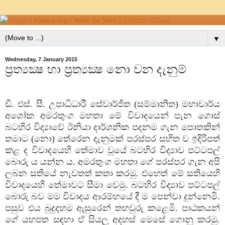
▼
Wednesday, 7 January 2015
ප්‍රත්‍යක්‍ෂ හා ප්‍රත්‍යක්‍ෂ නො වන දැනුම්
ඩී. එස්‌. සී. උපාධිධාරී සේවාර්ජිත (සම්මානිත) මහාචාර්ය
අශෝක අමරතුංග මහතා මේ විවාදයෙන් පැන ගොස්‌
බටහිර විද්‍යාවේ ඊනියා දාර්ශනික පදනම ගැන පොතකින්
තමාට (නො) තේරෙන දැනුමක්‌ පරස්‌පර සහිත ව ඉදිරිපත්
කළ ද විවාදයෙහි තේමාව වූයේ බටහිර විද්‍යාව පට්‌ටපල්
බොරු ය යන්න ය. අමරතුංග මහතා ගේ පරස්‌පර ගැන අපි
ලබන සතියේ නැවතත් කතා කරමු. එහෙත් මේ සතියෙහි
විවාදයෙහි තේමාවට සීමා වෙමු. බටහිර විද්‍යාව පට්‌ටපල්
බොරු බව මම විවාදය ආරම්භයේ දී ම පෙන්වා දුන්නෙමි.
පසුව එය බුදුදහම ඇසුරෙන් තහවුරු කළෙමි. පාඨකයන්
ගේ යහපත සඳහා ඒ සියලු අදහස්‌ මෙසේ ගොනු කරමු.