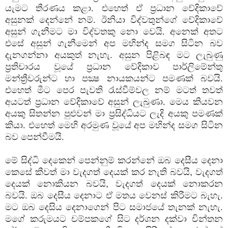
යැමට තීරණය කළා. එහෙත් ඒ ප්‍රධාන වේදිකාවේ
අසුනක් දෙන්නේ නම්. ඊනියා විද්වතුන්ගේ වේදිකාවේ
අසුන් ගැනීමට මා විද්වතකු නො වෙයි. අනෙක් අතට
එසේ අසුන් ගැනීමෙන් අප මහින්ද සමග සිටින බව
දැනගන්නා අයකුත් නැහැ. අසුන පිළිබඳ මට ලැබුණු
ප්‍රතිචාරය වූයේ ප්‍රධාන වේදිකාව පාර්ලිමේන්තු
මන්ත්‍රීවරුන්ට හා පක්‍ෂ නායකයන්ට පමණක් බවයි.
එහෙත් මීට පෙර පැවති රැස්වීම්වල නම් මටත් තවත්
අයටත් ප්‍රධාන වේදිකාවේ අසුන් ලැබුණා. මෙය කියවන
අයකු සිතන්න පුළුවන් මා ප්‍රසිද්ධියට ලැදි අයකු පමණක්
කියා. එහෙත් මෙහි අරමුණ වූයේ අප මහින්ද සමග සිටින
බව පෙන්වීමයි.
මේ සිද්ධි දෙකෙන් පෙන්නුම් කරන්නේ ඔබ දෙසීය දෙනා
කෙසේ කීවත් මා වැදගත් දෙයක් කර නැති බවයි
,
වැදගත්
දෙයක් නොකියන බවයි
,
වැදගත් දෙයක් නොකරන
බවයි. ඔබ දෙසීය දෙනාට ඒ මතය වෙනස් කිරීමට බැහැ.
මට ඔබ දෙසිය දෙනාගෙන් පිට සමාජයේ තැනක් නැහැ.
මගේ කරුමයට චම්පකගේ සිට දර්ශන දක්වා චින්තන