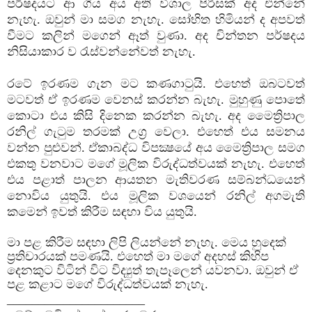
පර්ෂදයට ආ ගිය අය අති විශාල පිරිසක් අද එන්නේ
නැහැ. ඔවුන් මා සමග නැහැ. සෝභිත හිමියන් ද අපවත්
වීමට කලින් මගෙන් ඈත් වුණා. අද චින්තන පර්ෂදය
නිසියාකාර ව රැස්වන්නේවත් නැහැ.
රටේ ඉරණම ගැන මට කණගාටුයි. එහෙත් ඔබටවත්
මටවත් ඒ ඉරණම වෙනස් කරන්න බැහැ. මුහුණු පොතේ
කොටා එය කිසි දිනෙක කරන්න බැහැ. අද මෛත්‍රිපාල
රනිල් ගැටුම තරමක් උග්‍ර වෙලා. එහෙත් එය සමනය
වන්න පුළුවන්. ඒකාබද්ධ විපක්‍ෂයේ අය මෛත්‍රිපාල සමග
එකතු වනවාට මගේ මූලික විරුද්ධත්වයක් නැහැ. එහෙත්
එය පළාත් පාලන ආයතන මැතිවරණ සම්බන්ධයෙන්
නොවිය යුතුයි. එය මූලික වශයෙන් රනිල් අගමැති
කමෙන් ඉවත් කිරීම සඳහා විය යුතුයි.
මා පළ කිරීම සඳහා ලිපි ලියන්නේ නැහැ. මෙය හුදෙක්
ප්‍රතිචාරයක් පමණයි. එහෙත් මා මගේ අදහස් කිහිප
දෙනකුට විටින් විට විද්‍යුත් තැපෑලෙන් යවනවා. ඔවුන් ඒ
පළ කළාට මගේ විරුද්ධත්වයක් නැහැ.
______________________