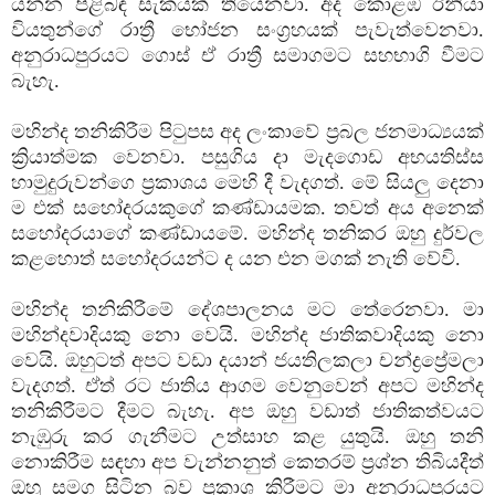
යන්න පිළිබඳ සැකයක් තියෙනවා. අද කොළඹ ඊනියා
වියතුන්ගේ රාත්‍රී භෝජන සංග්‍රහයක් පැවැත්වෙනවා.
අනුරාධපුරයට ගොස් ඒ රාත්‍රී සමාගමට සහභාගි වීමට
බැහැ.
මහින්ද තනිකිරීම පිටුපස අද ලංකාවේ ප්‍රබල ජනමාධ්‍යයක්
ක්‍රියාත්මක වෙනවා. පසුගිය දා මැදගොඩ අභයතිස්ස
හාමුදුරුවන්ගෙ ප්‍රකාශය මෙහි දී වැදගත්. මේ සියලු දෙනා
ම එක් සහෝදරයකුගේ කණ්ඩායමක. තවත් අය අනෙක්
සහෝදරයාගේ කණ්ඩායමේ. මහින්ද තනිකර ඔහු දුර්වල
කළහොත් සහෝදරයන්ට ද යන එන මගක් නැති වේවි.
මහින්ද තනිකිරීමේ දේශපාලනය මට තේරෙනවා. මා
මහින්දවාදියකු නො වෙයි. මහින්ද ජාතිකවාදියකු නො
වෙයි. ඔහුටත් අපට වඩා දයාන් ජයතිලකලා චන්ද්‍රප්‍රේමලා
වැදගත්. ඒත් රට ජාතිය ආගම වෙනුවෙන් අපට මහින්ද
තනිකිරීමට දීමට බැහැ. අප ඔහු වඩාත් ජාතිකත්වයට
නැඹුරු කර ගැනීමට උත්සාහ කළ යුතුයි. ඔහු තනි
නොකිරීම සඳහා අප වැන්නනුත් කෙතරම් ප්‍රශ්න තිබියදීත්
ඔහු සමග සිටින බව ප්‍රකාශ කිරීමට මා අනුරාධපුරයට