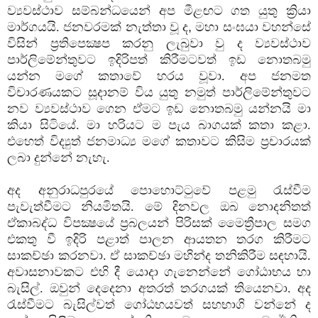
ව්‍යවස්ථාව සම්බන්ධයෙන් අප මීළඟට ගත යුතු ක්‍රියා
මාර්ගයයි. ජනවරමක් නැත්තා වූ ද
,
මහා සංඝයා වහන්සේ
විසින් ප්‍රතිපෙක්‍ෂප කරනු ලැබුවා වු ද ව්‍යවස්ථාව
පාර්ලිමේන්තුවට ඉදිරිපත් කිරීමටවත් ඉඩ නොතබමු
යන්න මගේ කතාවේ හරය වූවා. අප ජනමත
විචාරණයකට සූදානම් විය යුතු නමුත් පාර්ලිමේන්තුවට
නව ව්‍යවස්ථාව ගෙන ඒමට ඉඩ නොතබමු යන්නයි මා
කියා සිටියේ. මා හරියට ම පැය බාගයක් කතා කළා.
එහෙත් විද්‍යුත් ජනමාධ්‍ය මගේ කතාවට කිසිම ප්‍රචාරයක්
ලබා දුන්නේ නැහැ.
අද අනුරාධපුරයේ පොහොට්ටුවේ පළමු රැස්වීම
පැවැත්වීමට නියමිතයි. මේ දිනවල ඔබ නොදනිතත්
ඒකාබද්ධ විපක්‍ෂයේ ප්‍රබලයන් පිරිසක් මෛත්‍රීපාල සමග
එකතු වී ඉදිරි පළාත් පාලන ආයතන තරග කිරීමට
සාකච්ඡා කරනවා. ඒ සාකච්ඡා මහින්ද තනිකිරීම සඳහායි.
අවාසනාවකට එහි දී යොදා ගැනෙන්නේ ගෝඨාභය හා
බැසිල්. ඔවුන් දෙදෙනා අතරත් තරගයක් තියෙනවා. අද
රැස්වීමට බැසිල්වත් ගෝඨභයවත් සහභාගි වන්නේ ද