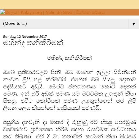
▼
Sunday, 12 November 2017
මහින්ද තනිකිරීමක්
මහින්ද තනිකිරීමක්
ඔබේ ප්‍රතිචාරවලට පින්! ඔබ මගෙන් ඉල්ලා සිටින්නේ
නැවත ලිපි පළ කිරීමටයි. එහෙත් ඔබ සියලු දෙනාම
දෙසියකට අඩුයි. මෙරට ජනගහණය කෝටි දෙකක්
පමණ. ඉන් හරි අඩක් පමණ යම් මට්ටමක උගතුන් කියා
සිතමු. එවිට කෝටියක් පමණ උගතුන්ගෙන් මට ලිපි
ලියන ලෙස කියන්නේ දෙසියයක් පමණයි.
පසුගිය දහවැනි දා මාතර දී රුහුණු රට භික්‍ෂු පෙරමුණ
ව්‍යවස්ථාව ප්‍රතික්‍ෂෙප කිරීම සඳහා රැස්වීමක් සංවිධානය
කර තිබුණා. එහි දී මා කතාවක් කරමින් කියා සිටියේ