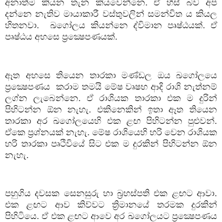
අනාත්ම කියන තැන කියවෙන්නෙ. ඒ හිස් බව අප
දන්නෙ නැතිව මායාකාරී වස්තුවලින් සමන්විත ය කියල
හිතනවා.
ඛගෝලය කියන්නෙ ද්විමාන පෘෂ්ඨයක්. ඒ
පෘෂ්ඨය අහසෙ ප්‍රක්‍ෂෙපණයක්.
ඈත අහසෙ තියෙන තාරකා මණ්ඩල ඔය ඛගෝලයෙ
ප්‍රක්‍ෂෙපණය
කරාම තමයි මේෂ වෘෂභ ආදි රාශි නැත්නම්
ලග්න ලැබෙන්නෙ. ඒ රාශියක තාරකා එක ම දුරින්
පිහිටන්න ඕන නැහැ. එකිනෙකින් ඉතා ඈත තියෙන
තාරකා අර ඛගෝලයෙහි එක ළඟ පිහිටන්න පුළුවන්.
ඒකෙ ප්‍රශ්නයක් නැහැ. මේෂ රාශියෙහි හරි වෙන රාශියක
හරි තාරකා පෘථිවියේ සිට එක ම දුරකින් පිහිටන්න ඕන
නැහැ.
පහුගිය දවසක සෙනසුරු හා බ්‍රහස්පති එක ළඟට ආවා.
එක ළඟට ආව කිව්වට ත්‍රිමානයේ තරමක දුරකින්
පිහිටියෙ. ඒ එක ළඟට ආවෙ අර ඛගෝලයට ප්‍රක්‍ෂෙපණය