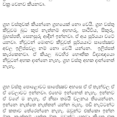
වක්‍ර වෙනව කියනවා.
ග්‍රහ වස්තුවක් කියන්නෙ ග්‍රහයෙක් නො වෙයි. ග්‍රහ වස්තු
කිවුවම බුධ කුජ නැත්නම් අඟහරු
,
පෘථිවිය
,
සිකුරු
,
බ්‍රහස්පතී
,
සෙනසුරු ආදීන් ඉන්නවා. ඒ අය සූර්යයා වටේ
යනවා. නිවුටන් මොනව කිවුවත් සූර්යයාට සාපේක්‍ෂව
අචල ඉලිප්සවල නම් නො වෙයි යන්නෙ.
ඉලිප්සත්
කැරකෙනවා. ඒ කියල බටහිර භෞතික විද්‍යාඥයො
නිවුටන් අහක දාන්නෙ නැහැ. ග්‍රහ වස්තු අහක දාන්නෙත්
නැහැ.
ග්‍රහ වස්තු පොළොවට සාපේක්‍ෂව අහසෙ ඒ ඒ තැන්වල ඒ
ඒ වෙලාවට ඉන්නවා. එහෙම ඉන්නෙත් නැහැ. ඉන්නව
ඒ වගේ ම නැහැ. ඒ නිසා තමයි චලනය තියෙන්නෙ.
ඉන්නෙ නැත්තෙ නැත්තන් යන්න බැහැ. පඬි නැට්ටන්ට
ඒ කතාව තේරෙන්නෙ නැහැ. ඔවුන්ට එක්කො ඉන්න
ඕන
,
නැත්නම් යන්න ඕන. ඔවුන්ට යනවා කියන එක