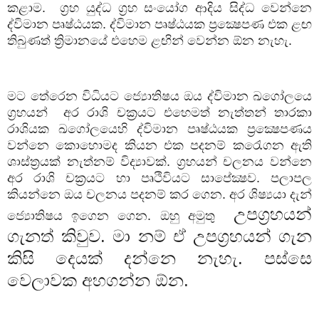
කළාම.
ග්‍රහ යුද්ධ ග්‍රහ සංයෝග ආදිය සිද්ධ වෙන්නෙ
ද්විමාන පෘෂ්ඨයක. ද්විමාන පෘෂ්ඨයක ප්‍රක්‍ෂෙපණ එක ළඟ
තිබුණත් ත්‍රිමානයේ එහෙම ළඟින් වෙන්න ඕන නැහැ.
මට තේරෙන විධියට ජ්‍යොතිෂය ඔය ද්විමාන ඛගෝලයෙ
ග්‍රහයන්
අර රාශි චක්‍රයට එහෙමත් නැත්තන් තාරකා
රාශියක ඛගෝලයෙහි ද්විමාන පෘෂ්ඨයක ප්‍රක්‍ෂෙපණය
වන්නෙ කොහොමද කියන එක පදනම් කරෙැගන ඇති
ශාස්ත්‍රයක් නැත්නම් විද්‍යාවක්. ග්‍රහයන් චලනය වන්නෙ
අර රාශි චක්‍රයට හා පෘථිවියට සාපේක්‍ෂව. පලාපල
කියන්නෙ ඔය චලනය පදනම් කර ගෙන. අර ශිෂ්‍යයා දැන්
උපග්‍රහයන්
ජ්‍යොතිෂය ඉගෙන ගෙන. ඔහු
අමුතු
ගැනත් කිවුව. මා නම් ඒ උපග්‍රහයන් ගැන
කිසි දෙයක් දන්නෙ නැහැ. පස්සෙ
වෙලාවක අහගන්න ඕන.