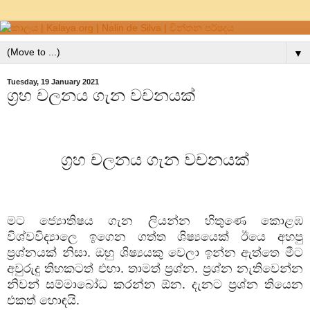
▼
Tuesday, 19 January 2021
ග්‍රහ චලනය ගැන වචනයක්
ග්‍රහ චලනය ගැන වචනයක්
මට ජ්‍යොතිෂය ගැන ලියන්න හිතුණෙ කොළඹ
විශ්වවිද්‍යාලෙ ඉගෙන ගත්ත ශිෂ්‍යයෙක් ඊයෙ අහපු
ප්‍රශ්නයක් නිසා. ඔහු ශිෂ්‍යයකු වෙලා ඉන්න ඇත්තෙ මීට
අවුරුදු තිහකටත් එහා. තාමත් ප්‍රශ්න. ප්‍රශ්න නැතිවෙන්න
නිවන් සම්මාබෝධ කරන්න ඕන. දැනට ප්‍රශ්න තියෙන
එකත් හොඳයි.