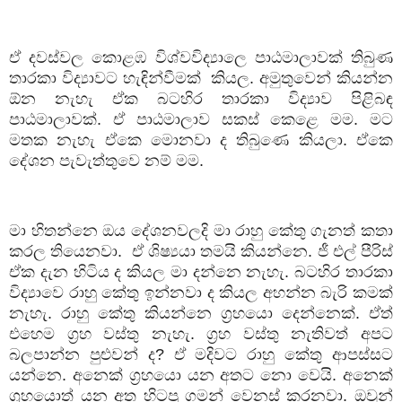
ඒ දවස්වල කොළඹ විශ්වවිද්‍යාලෙ පාඨමාලාවක් තිබුණ
තාරකා විද්‍යාවට හැඳින්වීමක්
කියල. අමුතුවෙන් කියන්න
ඕන නැහැ ඒක බටහිර තාරකා විද්‍යාව පිළිබඳ
පාඨමාලාවක්. ඒ පාඨමාලාව සකස් කෙළෙ මම. මට
මතක නැහැ ඒකෙ මොනවා ද තිබුණෙ කියලා. ඒකෙ
දේශන පැවැත්තුවෙ නම් මම.
මා හිතන්නෙ ඔය දේශනවලදි මා රාහු කේතු ගැනත් කතා
කරල තියෙනවා.
ඒ ශිෂ්‍යයා තමයි කියන්නෙ. ජී එල් පීරිස්
ඒක දැන හිටිය ද කියල මා දන්නෙ නැහැ. බටහිර තාරකා
විද්‍යාවෙ රාහු කේතු ඉන්නවා ද කියල අහන්න බැරි කමක්
නැහැ. රාහු කේතු කියන්නෙ ග්‍රහයො දෙන්නෙක්. ඒත්
එහෙම ග්‍රහ වස්තු නැහැ. ග්‍රහ වස්තු නැතිවත් අපට
බලපාන්න පුළුවන් ද
?
ඒ මදිවට රාහු කේතු ආපස්සට
යන්නෙ. අනෙක් ග්‍රහයො යන අතට නො වෙයි. අනෙක්
ග්‍රහයොත් යන අත හිටපු ගමන් වෙනස් කරනවා. ඔවුන්