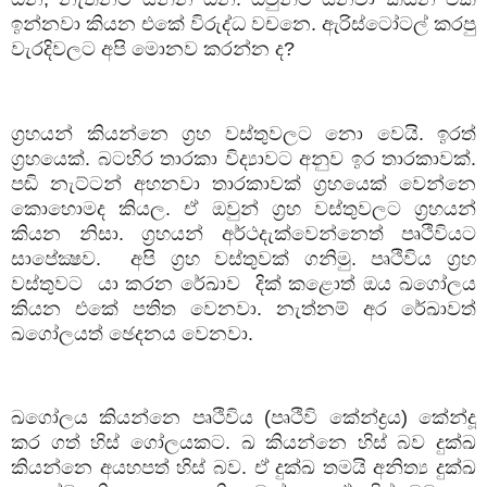
ඉන්නවා කියන එකේ විරුද්ධ වචනෙ. ඇරිස්ටෝටල් කරපු
වැරදිවලට අපි මොනව කරන්න ද
?
ග්‍රහයන් කියන්නෙ ග්‍රහ වස්තුවලට නො වෙයි. ඉරත්
ග්‍රහයෙක්. බටහිර තාරකා විද්‍යාවට අනුව ඉර තාරකාවක්.
පඬි නැට්ටන් අහනවා තාරකාවක් ග්‍රහයෙක් වෙන්නෙ
කොහොමද කියල. ඒ ඔවුන් ග්‍රහ වස්තුවලට ග්‍රහයන්
කියන නිසා. ග්‍රහයන් අර්ථදැක්වෙන්නෙත් පෘථිවියට
සාපේක්‍ෂව.
අපි ග්‍රහ වස්තුවක් ගනිමු. පෘථිවිය ග්‍රහ
වස්තුවට
යා කරන රේඛාව
දික් කළොත් ඔය ඛගෝලය
කියන එකේ පතිත වෙනවා. නැත්නම් අර රේඛාවත්
ඛගෝලයත් ඡෙදනය වෙනවා.
ඛගෝලය කියන්නෙ පෘථිවිය (පෘථිවි කේන්ද්‍රය) කේන්දූ
කර ගත් හිස් ගෝලයකට. ඛ කියන්නෙ හිස් බව දුක්ඛ
කියන්නෙ අයහපත් හිස් බව. ඒ දුක්ඛ තමයි අනිත්‍ය දුක්ඛ