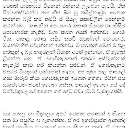
වෙතත් යාපනයට චීනෙන් එන්නත් ලැබෙන පාටයි. ඒත්
විග්නේස්වරන්ට තම නිජ බිම වූ තමිල්නාඩුව අමතක
කරන්න බැරි කම තමයිි ඒ සියලු කතාවලින් පෙන්නුම්
කරන්නෙ. කාබනික පොහොර කතාත් තියෙනවා. කිසිම
පොහොරක් නැතිව වගා කරන අයත් ඉන්නවා. ගොම
ටික, කොළ රොඩු ආදිය තමයි ඔවුන්ගේ පොහොර.
මියන්මාහිත් එවැන්නන් ඉන්නවා. මී හරකුන් මෙන් ම එළ
හරකුන් ද බැඳ නගුලෙන් සීසාන අයත් ඉන්නවා. ඒ ගැනත්
ලියන්න ඕන. ඒ ගොවිතැනෙන් එතරම් අස්වැන්නක්
නැතැයි කාට හරි කියන්න පුළුවන්. ඒ ගොවිතැනට
එතරම් වියදමක් යන්නෙත් නැහැ. අප කුඩා කල පාසලේ
ශෂ්‍ය මාරුව කියා ගොවිතැනක් ඉගෙන ගත්තා. එයින් පස
සකස්වෙන බවත් ඉගෙන ගත්තා. පාසලේ ඉගෙන ගත් දේ
විශ්වවිද්‍යාලයේ ඉගෙන ගත් දේට වඩා රටට වැඩදායකයි.
ඔය පාසල හා විද්‍යාලය අතර වෙනස මොකක් ද කියන
එක මා පසුගිය දා දැනගත්තා. ඒ අර අභාවප්‍රාප්ත ආනන්ද
ඩයස් ජයසිංහ මහතාගේ පොත කියවන අතර. ඒ මහතා