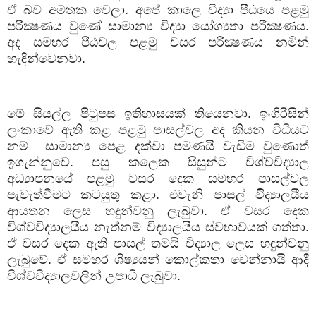
ඒ බව අමතක වෙලා. අපේ කාලෙ විද්‍යා පීඨයෙ පළමු
පරීක්‍ෂණය වුණේ සාමාන්‍ය විද්‍යා යෝග්‍යතා පරීක්‍ෂණය.
අද සමහර පීඨවල පළමු වසර පරීක්‍ෂණය නමින්
හැඳින්වෙනවා.
මේ සියල්ල පිටුපස ඉතිහාසයක් තියෙනවා. ඉංගිරිසින්
ලංකාවේ ඇති කළ පළමු පාසල්වල අද කියන විධියට
නම් සාමාන්‍ය පෙළ දක්වා පමණයි වැඩිම වුණොත්
ඉගැන්නුවෙ. පසු කලෙක සිසුන්ට විශ්වවිද්‍යාල
අධ්‍යාපනයේ පළමු වසර දෙක සමහර පාසල්වල
පැවැත්වීමට කටයුතු කළා. එවැනි පාසල් විිද්‍යාලයීය
ආයතන ලෙස හඳුන්වනු ලැබුවා. ඒ වසර දෙක
විශ්වවිද්‍යාලයීය නැත්නම් විද්‍යාලයීය ස්වභාවයක් ගත්තා.
ඒ වසර දෙක ඇති පාසල් තමයි විද්‍යාල ලෙස හඳුන්වනු
ලැබුවේ. ඒ සමහර ශිෂ්‍යයන් කොල්කතා චෙන්නායි ආදී
විශ්වවිද්‍යාලවලින් උපාධි ලැබුවා.