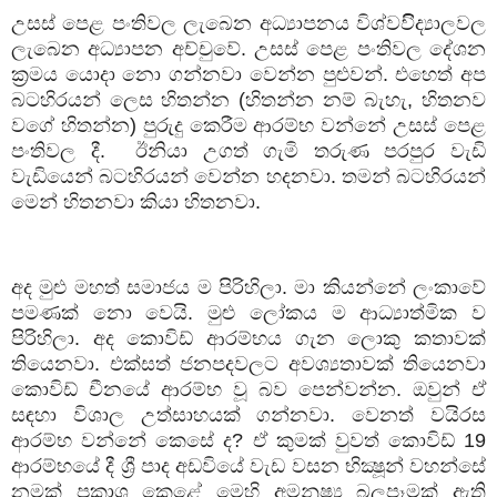
උසස් පෙළ පංතිවල ලැබෙන අධ්‍යාපනය විශ්වවිිද්‍යාලවල
ලැබෙන අධ්‍යාපන අච්චුවේ. උසස් පෙළ පංතිවල දේශන
ක්‍රමය යොදා නො ගන්නවා වෙන්න පුළුවන්. එහෙත් අප
බටහිරයන් ලෙස හිතන්න (හිතන්න නම් බැහැ, හිතනව
වගේ හිතන්න) පුරුදු කෙරීම ආරම්භ වන්නේ උසස් පෙළ
පංතිවල දී. ඊනියා උගත් ගැමි තරුණ පරපුර වැඩි
වැඩියෙන් බටහිරයන් වෙන්න හදනවා. තමන් බටහිරයන්
මෙන් හිතනවා කියා හිතනවා.
අද මුළු මහත් සමාජය ම පිරිහිලා. මා කියන්නේ ලංකාවේ
පමණක් නො වෙයි. මුළු ලෝකය ම ආධ්‍යාත්මික ව
පිරිහිලා. අද කොවිඩ් ආරම්භය ගැන ලොකු කතාවක්
තියෙනවා. එක්සත් ජනපදවලට අවශ්‍යතාවක් තියෙනවා
කොවිඩ් චීනයේ ආරම්භ වූ බව පෙන්වන්න. ඔවුන් ඒ
සඳහා විශාල උත්සාහයක් ගන්නවා. වෙනත් වයිරස
ආරම්භ වන්නේ කෙසේ ද? ඒ කුමක් වුවත් කොවිඩ් 19
ආරම්භයේ දී ශ්‍රී පාද අඩවියේ වැඩ වසන භික්‍ෂූන් වහන්සේ
නමක් ප්‍රකාශ කෙළේ මෙහි අමනුෂ්‍ය බලපෑමක් ඇති