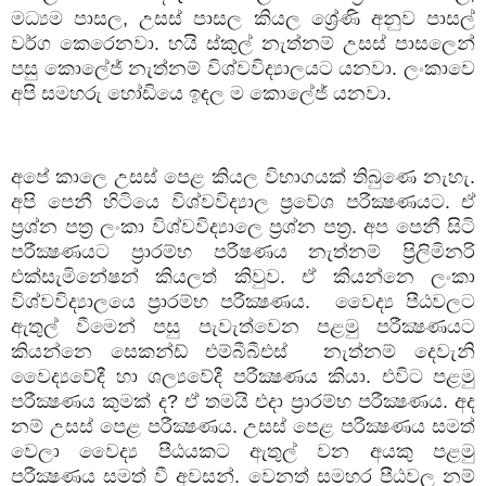
මධ්‍යම පාසල, උසස් පාසල කියල ශ්‍රේණි අනුව පාසල්
වර්ග කෙරෙනවා. හයි ස්කුල් නැත්නම් උසස් පාසලෙන්
පසු කොලේජ් නැත්නම් විශ්වවිද්‍යාලයට යනවා. ලංකාවෙ
අපි සමහරු හෝඩියෙ ඉඳල ම කොලේජ් යනවා.
අපේ කාලෙ උසස් පෙළ කියල විභාගයක් තිබුණෙ නැහැ.
අපි පෙනී හිටියෙ විශ්වවිද්‍යාල ප්‍රවේශ පරීක්‍ෂණයට. ඒ
ප්‍රශ්න පත්‍ර ලංකා විශ්වවිද්‍යාලෙ ප්‍රශ්න පත්‍ර. අප පෙනී සිටි
පරීක්‍ෂණයට ප්‍රාරම්භ පරීෂණය නැත්නම් ප්‍රිලිමිනරි
එක්සැමිනේෂන් කියලත් කිවුව. ඒ කියන්නෙ ලංකා
විශ්වවිද්‍යාලයෙ ප්‍රාරම්භ පරීක්‍ෂණය. වෛද්‍ය පීඨවලට
ඇතුල් වීමෙන් පසු පැවැත්වෙන පළමු පරීක්‍ෂණයට
කියන්නෙ සෙකන්ඩ් එම්බීබීඑස් නැත්නම් දෙවැනි
වෛද්‍යවේදී හා ශල්‍යවේදී පරීක්‍ෂණය කියා. එවිට පළමු
පරීක්‍ෂණය කුමක් ද? ඒ තමයි එදා ප්‍රාරම්භ පරීක්‍ෂණය. අද
නම් උසස් පෙළ පරීක්‍ෂණය. උසස් පෙළ පරීක්‍ෂණය සමත්
වෙලා වෛද්‍ය පීඨයකට ඇතුල් වන අයකු පළමු
පරීක්‍ෂණය සමත් වී අවසන්. වෙනත් සමහර පීඨවල නම්