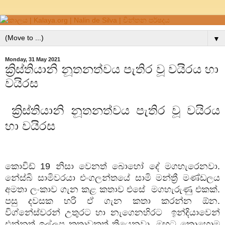
▼
Monday, 31 May 2021
ක්‍රිස්තියානි නූතනත්වය පැතිර වූ වයිරය හා
වයිරස
ක්‍රිස්තියානි නූතනත්වය පැතිර වූ වයිරය
හා වයිරස
කොවිඩ් 19 නිසා වෙනත් බොහෝ දේ මගහැරෙනවා.
නේස්බි සාමිවරයා එංගලන්තයේ සාමි මන්ත්‍රී මණ්ඩලය
අමතා ලංකාව ගැන කළ කතාව එසේ මගහැරුණු එකක්.
පසු දවසක හරි ඒ ගැන කතා කරන්න ඕන.
විග්නේස්වරන් උතුරට හා නැගෙනහිරට ඉන්දියාවෙන්
එන්නත් ඉල්ලපු කතාවකුත් තියෙනවා. ඔහුට කොහොම