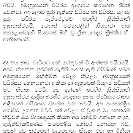
බවයි. අමනුෂ්‍යයන් වයිරය ආහාරය කරගෙන ජීවත්
වෙනවා. අද ලොව පුරා ඇත්තේ වයිරය හා වයිරස. ලොව
පුරා වයිරය පැතිරෙවුවේ බටහිර ක්‍රිස්තියානි
නූතනත්වයයි. වෙනත් වචනවලින් කියනවා නම්
පහළොස්වැනි සියවසේ බිහි වූ ග්‍රීක යුදෙවු ක්‍රිස්තියානි
චින්තනයයි.
අද එය කඩා වැටීමට එක් හේතුවක් වී ඇත්තේ වයිරයයි.
අපට හිතන්න පුළුවන් පැතිරී ගොස් ඇති වයිරයත් සමග
අමනුෂ්‍යයන් ශක්තිමත් වෙලා කියලා. අමනුෂ්‍යයන්
වයිරසය ගෙනයනවා ද කියා මා ඇහුවෙත් සියලුම පඬියන්
මට හිනහ වේවි. අප දන්නේ බටහිර ක්‍රිස්තියානි
නූතනත්වය ආශ්‍රිත බටහිර වෙදකම අනුව ස්පර්ශය වාතය
ආදීයෙන් වයිරසය ව්‍යාප්ත වන බවයි. අප පංචෙන්ද්‍රිය
ගෝචර උගතුන් බවට පත් වෙලා. ඒ වුණත් මා කෙතරම්
කිවුවත් ඔය විද්‍යාඥයන් කියන අය තේරුම් ගන්නෙ නැහැ
ගුරුත්වාකර්ෂණය පංචෙන්ද්‍රිය ගෝචර නොවන බව.
ඔවුන් අඩු තරමෙන් වැටෙනවා කියන එක හා ඊනියා