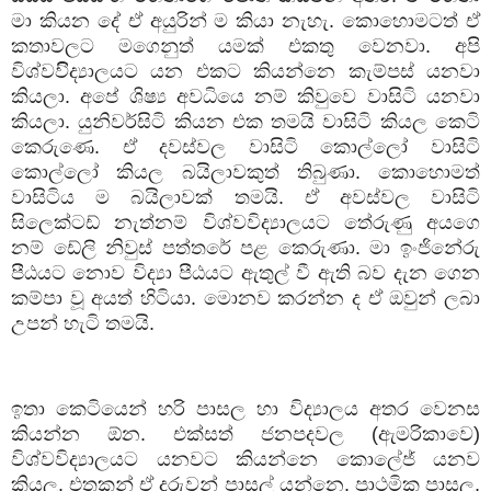
මා කියන දේ ඒ අයුරින් ම කියා නැහැ. කොහොමටත් ඒ
කතාවලට මගෙනුත් යමක් එකතු වෙනවා. අපි
විශ්වවිිද්‍යාලයට යන එකට කියන්නෙ කැම්පස් යනවා
කියලා. අපේ ශිෂ්‍ය අවධියෙ නම් කිවුවෙ වාසිටි යනවා
කියලා. යුනිවර්සිටි කියන එක තමයි වාසිටි කියල කෙටි
කෙරුණෙ. ඒ දවස්වල වාසිටි කොල්ලෝ වාසිටි
කොල්ලෝ කියල බයිලාවකුත් තිබුණා. කොහොමත්
වාසිටිය ම බයිලාවක් තමයි. ඒ අවස්වල වාසිටි
සිලෙක්ටඩ් නැත්නම් විශ්වවිද්‍යාලයට තේරුණු අයගෙ
නම් ඩේලි නිවුස් පත්තරේ පළ කෙරුණා. මා ඉංජිනේරු
පීඨයට නොව විද්‍යා පීඨයට ඇතුල් වී ඇති බව දැන ගෙන
කම්පා වූ අයත් හිටියා. මොනව කරන්න ද ඒ ඔවුන් ලබා
උපන් හැටි තමයි.
ඉතා කෙටියෙන් හරි පාසල හා විද්‍යාලය අතර වෙනස
කියන්න ඕන. එක්සත් ජනපදවල (ඇමරිකාවෙ)
විශ්වවිද්‍යාලයට යනවට කියන්නෙ කොලේජ් යනව
කියල. එතකන් ඒ දරුවන් පාසල් යන්නෙ. ප්‍රාථමික පාසල,