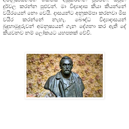
දුර්වල කරන්න පුළුවන්. මා විද්‍යාදාස කියා කියන්නේ
වයිරයෙන් නො වෙයි. දාසයන්ට අනුකම්පා කරනවා මිස
වයිර කරන්නේ නැහැ. බෞද්ධ විද්‍යාදාසයන්
බුදුහාමුදුරුවන් අමනුෂ්‍යයන් ගැන දේශනා කර ඇති දේ
කියවනව නම් ලෝකයට යහපතක් වේවි.