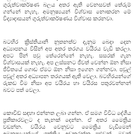
ගුරුත්වාකර්ෂණ බලය අතර ඇති වෙනසවත් තේරුම්
ගන්නේ නැහැ. අමනුෂ්‍යයන් විශ්වාස නොකරන මේ
විද්‍යාදාසයන් ගුරුත්වාකර්ෂණය විශ්වාස කරනවා.
බටහිර ක්‍රිස්තියානි නූතනත්ව දැනුම බෙදා දෙන
අධ්‍යාපනය විසින් අප අතර තරගය වයිරය වැඩි කරලා.
අපට පින් පවු තේරෙන්නේ නැහැ. සසරක් ගැන
විශ්වාසයක් නැහැ. අප ලස්සනට ජීවත් වෙන්න ඕන නිසා
ජීවිතයේ ගොඩ ඒමට ඕන නිසා ඉගෙන ගන්නවා. පවුල්
පවුල් අතර අධ්‍යාපන තරගයක් ඇති වෙලා. බටහිරයන්ගේ
රුකඩ වීම නිසා අප වයිරය හා වයිරස පතුරවන්නන්
බවට පත් වෙලා.
කොවිඩ් සඳහා එන්නත ලබා ගන්න. ඒ සමග විවිධ දේශීය
ප්‍රතිකාරවලට ද තැනක් දෙන්න. ඒ අතර මෛත්‍රිය
වඩන්න. වයිරය වෙනුවට මෛත්‍රිය වැඩීමෙන්
අමනුෂ්‍යයන්ගේ ශක්තිය අඩුකරන්න පුළුවන්. ඔවුන්