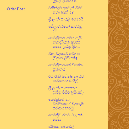
(ඉරිදා දිවයින ප...
මහින්දට අගමැති වීමට
Older Post
නො හැකි ද?
ශ්‍රී ල නි ප යළි ඉපදෙයි
අශීලාචාරයෝ කවරහු
ද?
මෛත්‍රිපාල සමග ඇයි
හොඳයියක් අවශ්‍ය
නැහැ (ඉරිදා දිව...
චීන විද්‍යාවේ වෙනස
(විදුසර ලිපියකි)
මෛත්‍රිපාලගේ විශේෂ
ප්‍රකාශය
රට රැකි මහින්ද හා රට
පාවාදෙන රනිල්
ශ්‍රී ල නි ප ඝාතනය
(ඉරිදා රිවිර ලිපියකි)
මෛත්‍රිගේ හා
චන්ද්‍රිකාගේ බලපෑම්
පරාජය කරමු
මෛත්‍රිට රටේ බලයක්
නැහැ
චම්පක හා වෙල්