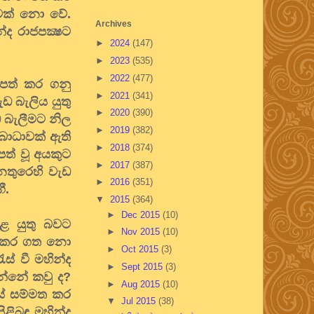
ාවක් නො වේ.
Archives
්ද රාජපක්‍ෂට
►
2024
(147)
►
2023
(535)
►
2022
(477)
 පත් කර ගනු
►
2021
(341)
 බැලිය යුතු
►
2020
(390)
ඩ බැලීමට නිල
►
2019
(382)
බාධාවක් ඇති
►
2018
(374)
ත් වූ අයකුට
►
2017
(387)
තනතුරෙහි වැඩ
►
2016
(351)
ී.
▼
2015
(364)
►
Dec 2015
(10)
කළ යුතු බවට
►
Nov 2015
(10)
 පත්කර ගත නො
►
Oct 2015
(3)
ස් වී මහින්ද
►
Sept 2015
(3)
න්නේ කවු ද?
►
Aug 2015
(10)
යේ සම්මත කර
▼
Jul 2015
(38)
ළිබඳ මහින්ද