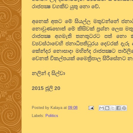
රාජපක්‍ෂ වගකිව යුතු නො වේ.
අනෙක් අතට මේ සියල්ල මතුවන්නේ ජනාධිපත
නොවුණහොත් මේ කිසිවක් ප්‍රශ්න ලෙස ම
රාජපක්‍ෂ අගමැති තනතුටරට පත් නො ක
ව්‍යවස්ථාවෙහි ජනාධිපතිධුරය දෙවරක් දැ
කේන්දර නොසාදා මහින්ද රාජපක්‍ෂට පාර්ලි
වෙනත් විකල්පයක් මෛත්‍රිපාල සිරිසේන
නලින් ද සිල්වා
2015 ජූලි 20
Posted by
Kalaya
at
09:08
Labels:
Politics