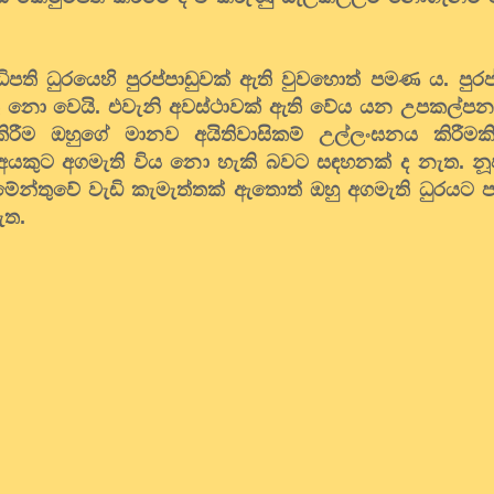
ි ධුරයෙහි පුරප්පාඩුවක් ඇති වුවහොත් පමණ ය. පුරප්
තු නො වෙයි. එවැනි අවස්ථාවක් ඇති වේය යන උපකල්පන
ිරීම ඔහුගේ මානව අයිතිවාසිකම් උල්ලංඝනය කිරීමක
රූ අයකුට අගමැති විය නො හැකි බවට සඳහනක් ද නැත. නූ
මේන්තුවේ වැඩි කැමැත්තක් ඇතොත් ඔහු අගමැති ධුරයට ප
ට නැත.