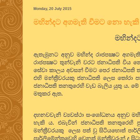
Monday, 20 July 2015
මහින්දට අගමැති වීමට නො හැකි
මහින්ද
ඇතැමුනට අනුව මහින්ද රාජපක්‍ෂට අගමැති
රාජපක්‍ෂට තුන්වැනි වරට ජනාධිපති විය 
සේවා කාලය අවසන් වීමට පෙර ජනාධිපති තනත
එහි මන්ත්‍රීවරයකු ජනාධිපති ලෙස තෝරා 
ජනාධිපති තනතුරෙහි වැඩ බැලිය යුතු ය. මේ
මතුකර ඇත.
දහනවවැනි ව්‍යවස්ථා සංශෝධනය අනුව මහින
හැකි ය. එබැවින් ජනාධිපති තනතුරෙහි පු
මන්ත්‍රීවරයකු ලෙස පත් වු සිටියහොත් ප
පාර්ලිමේන්තුවෙහි වෙනත් මන්ත්‍රීවරුන් ද 