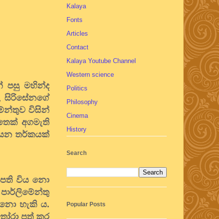
Kalaya
Fonts
Articles
Contact
Kalaya Youtube Channel
Western science
 පසු මහින්ද
Politics
ල සිරිසේනගේ
Philosophy
න්තුව විසින්
Cinema
තෙක් අගමැති
History
ය යන තර්කයක්
Search
ිපති විය නො
ාර්ලිමේන්තු
 නො හැකි ය.
Popular Posts
 තෝරා පත් කර