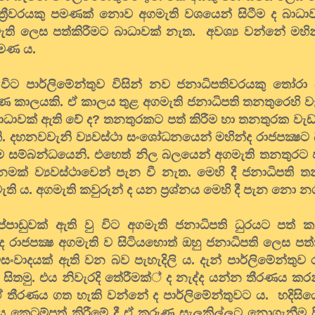
මන්ත්‍රීවරයකු පමණක් නොව අගමැති වශයෙන් සිටීම ද බාධ
මැති ලෙස පත්කිරීමට බාධාවක් නැත. අවශ්‍ය වන්නේ මහින
පමණ ය.
ූ විට පාර්ලිමේන්තුව විසින් නව ජනාධිපතිවරයකු තෝරා
ණ කාලයකි. ඒ කාලය තුළ අගමැති ජනාධිපති තනතුරෙහි වැඩ
ට බාධාවක් ඇති වේ ද? තනතුරකට පත් කිරීම හා තනතුරක වැ
 දහනවවැනි ව්‍යවස්ථා සංශෝධනයෙන් මහින්ද රාජපක්‍ෂට 
ම සම්බන්ධයෙනි. එහෙත් නිල බලයෙන් අගමැති තනතුරට ප
නමක් ව්‍යවස්ථාවෙන් පැන වී නැත. මෙහි දී ජනාධිපති 
 ය. අගමැති කවුරුන් ද යන ප්‍රශ්නය මෙහි දී පැන නො නග
ුරප්පාඩුවක් ඇති වු විට අගමැති ජනාධිපති ධුරයට පත් 
මහින්ද රාජපක්‍ෂ අගමැති ව සිටියහොත් ඔහු ජනාධිපති ලෙස
සංවාදයක් ඇති වන බව පැහැදිලි ය. දැන් පාර්ලිමේන්තුව රැ
සිතමු. එය නිවැරදි තේරීමක්් ද නැද්ද යන්න තීරණය කර
ීරණය ගත හැකි වන්නේ ද පාර්ලිමේන්තුවට ය. හදිසි
කෙටුම්පත් කිරීමේ දී ඒ කරුණු සැලකිල්ලට නොගැනීම පි