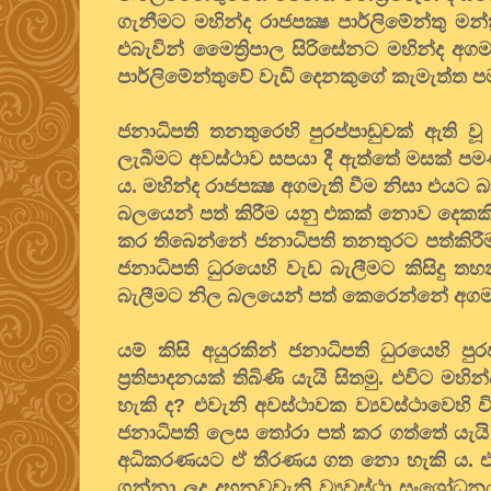
ගැනීමට මහින්ද රාජපක්‍ෂ පාර්ලිමේන්තු 
එබැවින් මෛත්‍රිපාල සිරිසේනට මහින්ද අග
පාර්ලිමේන්තුවේ වැඩි දෙනකුගේ කැමැත්ත 
ජනාධිපති තනතුරෙහි පුරප්පාඩුවක් ඇති ව
ලැබීමට අවස්ථාව සපයා දී ඇත්තේ මසක් පම
ය. මහින්ද රාජපක්‍ෂ අගමැති වීම නිසා එය
බලයෙන් පත් කිරීම යනු එකක් නොව දෙකකි.
කර තිබෙන්නේ ජනාධිපති තනතුරට පත්කිරී
ජනාධිපති ධුරයෙහි වැඩ බැලීමට කිසිදු තහ
බැලීමට නිල බලයෙන් පත් කෙරෙන්නේ අගමැති
යම් කිසි අයුරකින් ජනාධිපති ධුරයෙහි ප
ප්‍රතිපාදනයක් තිබිණි යැයි සිතමු. එවිට 
හැකි ද? එවැනි අවස්ථාවක ව්‍යවස්ථාවෙහි වි
ජනාධිපති ලෙස තෝරා පත් කර ගත්තේ යැයි 
අධිකරණයට ඒ තීරණය ගත නො හැකි ය. ඒ ත
ගන්නා ලද දහනවවැනි ව්‍යවස්ථා සංශෝධනය 