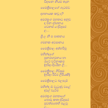
විදානෙ නියම තැන
මෛත්‍රිපාලගේ ගැටළුව
දහනායක කවු ද?
අමරතුංග මහතාට අනුව
ද චීන දර්ශනය
වෙනස් ය (විදුසර
ල...
ශ්‍රී ල නි ප ඝාතනය
ගමනක අවසානය
මෛත්‍රිපාල අත්හරිමු
මහින්දගේ
පුනරාගමනය හා
රටේ වටිනාකම
(ඉරිදා දිවයින ලි...
මෛත්‍රීපාල ගිවිසුම
(ඉරිදා රිවිර ලිපියකි)
මෛත්‍රිපාලට බලපෑම්
මහින්ද රෑ වැටුණු වළේ
දවල් වැටීම
අමරතුංග මහතාගේ
බොරු කතා (විදුසර
පුවත්පතෙහි පළවූ
ල...