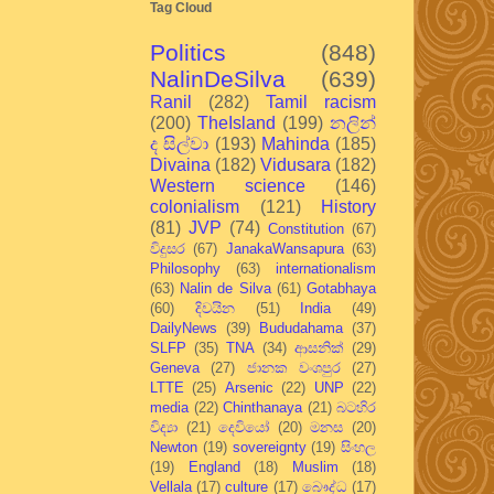
Tag Cloud
Politics
(848)
NalinDeSilva
(639)
Ranil
(282)
Tamil racism
(200)
TheIsland
(199)
නලින්
ද සිල්වා
(193)
Mahinda
(185)
Divaina
(182)
Vidusara
(182)
Western science
(146)
colonialism
(121)
History
(81)
JVP
(74)
Constitution
(67)
විදුසර
(67)
JanakaWansapura
(63)
Philosophy
(63)
internationalism
(63)
Nalin de Silva
(61)
Gotabhaya
(60)
දිවයින
(51)
India
(49)
DailyNews
(39)
Bududahama
(37)
SLFP
(35)
TNA
(34)
ආසනික්
(29)
Geneva
(27)
ජානක වංශපුර
(27)
LTTE
(25)
Arsenic
(22)
UNP
(22)
media
(22)
Chinthanaya
(21)
බටහිර
විද්‍යා
(21)
දෙවියෝ
(20)
මනස
(20)
Newton
(19)
sovereignty
(19)
සිංහල
(19)
England
(18)
Muslim
(18)
Vellala
(17)
culture
(17)
බෞද්ධ
(17)