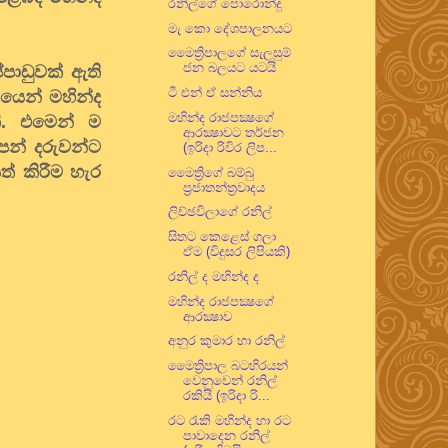
රනිල්ගේ පොරොන්දු
මැ කො දේශපාලනයට
මෛත්‍රිපාලගේ සැලසුම්
ජන බලයට යටයි
පාඩුවක් ඇති
ටී එන් ඒ සන්නිය
යෙන් මහින්ද
මහින්ද රාජපක්‍ෂගේ
ි. එමෙන් ම
ආරක්‍ෂාවට තර්ජන
පන් දරුවන්ට
(ඉරිදා රිවිර ලිප...
ත් කිරීම හැර
මෛත්‍රිගේ බම්බු
ප්‍රජාතන්ත්‍රවාදය
ලිච්ඡවිලාගේ රනිල්
සිතට කෙළෙස් ගලා
ඒම (විදුසර ලිපියකි)
රනිල් ද මහින්ද ද
මහින්ද රාජපක්‍ෂගේ
ආරක්‍ෂාව
අනුර කුමාර හා රනිල්
මෛත්‍රිපාල බටහිරයන්
වෙනුවෙන් රනිල්
රකියි (ඉරිදා රි...
රට රැකි මහින්ද හා රට
පාවාදෙන රනිල්