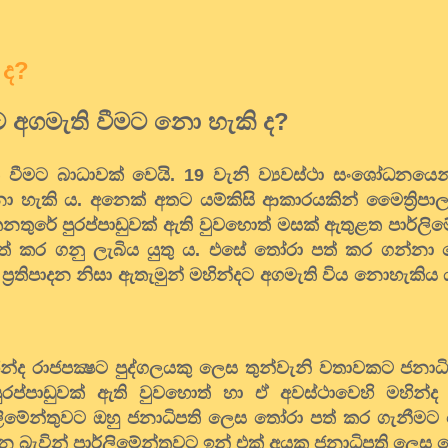
 ද?
ට අගමැති වීමට නො හැකි ද?
 වීමට බාධාවක් වෙයි. 19 වැනි ව්‍යවස්ථා සංශෝධනයෙන්
නො හැකි ය. අනෙක් අතට යම්කිසි ආකාරයකින් මෛත්‍රිපා
ුරේ පුරප්පාඩුවක් ඇති වුවහොත් මසක් ඇතුළත පාර්ලිමේ
පත් කර ගනු ලැබිය යුතු ය. එසේ තෝරා පත් කර ගන්නා 
 ප්‍රතිපාදන නිසා ඇතැමුන් මහින්දට අගමැති විය නොහැකි
්ද රාජපක්‍ෂට පුද්ගලයකු ලෙස තුන්වැනි වතාවකට ජනාධ
රප්පාඩුවක් ඇති වුවහොත් හා ඒ අවස්ථාවෙහි මහින්ද ප
ාර්ලිමේන්තුවට ඔහු ජනාධිපති ලෙස තෝරා පත් කර ගැනීමට
සිටන බැවින් පාර්ලිමේන්තුවට ඉන් එක් අයකු ජනාධිපති ලෙස