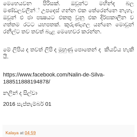
මෙහෙයවන පිරිසක්. ඔවුන්ට මහින්ද බල
මණ්ඩලවලින්් උපදෙස් ගන්න එක තේරෙන්නෙ නැහැ.
ඔවුන් එ ජා පක්‍ෂයට එකතු වුනු එක දිර්ඝකාලීන ව
ගත්තම රටට යහපතක්. කුරුණෑගල යන්නෙ මොවුන්
රනිල්ට තව තවත් බැළ මෙහෙවර කරන්න.
මේ ලිපිය ද තවත් ලිපි ද මුහුණු පොතෙන් ද කියවිය හැකි
යි.
https://www.facebook.com/Nalin-de-Silva-
188511888194878/
නලින් ද සිල්වා
2016 සැප්තැම්බර් 01
Kalaya
at
04:59