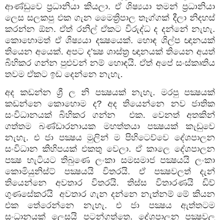
ආණ්ඩුවෙ ප්‍රධානියා කියලා. ඒ ශිෂ්‍යයා තමන් ප්‍රධානියා
ලෙස සලකපු එක ගැන මෛත්‍රිපාල තෑග්ගක් දීලා නිදහස්
කරන්න ඕන. ඒත් රනිල් ඒකට විරුද්ධ ද දන්නේ නැහැ.
කොහොමත් ඒ ශිෂ්‍යයා දක්‍ෂයෙක්. හොඳ ශිල්ප ඥානයක්
තියෙන අයෙක්. අපට ද’ක්‍ෂ ශාස්ත්‍ර ඥානයක් තියෙන අයත්
බිහිකර ගන්න පුළුවන් නම් හොඳයි. ඒත් අපේ සංස්කෘතිය
තවම ඒකට ඉඩ දෙන්නෙ නැහැ.
අද කඩන්න ශ්‍රී ල නි පක්‍ෂයක් නැහැ. මරපු පක්‍ෂයක්
කඩන්නෙ කොහොම ද? අද තියෙන්නෙ නව ජාතික
සංවිධානයක් බිහිකර ගන්න එක. වෙනත් අතකින්
ගත්තම බණ්ඩාරනායක මහත්තයා පක්‍ෂයක් කැඩුවෙ
නැහැ. එ ජා පක්‍ෂය මුලින් ම පිහිටෙව්වෙ දේශපාලන
සංවිධාන කිහිපයක් එකතු වෙලා. ඒ කාලෙ දේශපාලන
පක්‍ෂ හැටියට තිබුණෙ ලංකා සමසමාජ පක්‍ෂයයි ලංකා
කොමියුනිස්ට් පක්‍ෂයයි විතරයි. ඒ පක්‍ෂවලත් දැන්
තියෙන්නෙ අවතාර විතරයි. තිස්ස විතාරණයි ඩිව්
ගුණසේකරයි අවතාර ගැන දන්නෙ නැත්නම් මේ කියන
එක තේරෙන්නෙ නැහැ. එ ජා පක්‍ෂය ඇත්තටම
සංධානයක් ලෙසයි පටන්ගත්තෙ. දේශපාලන පක්‍ෂවල