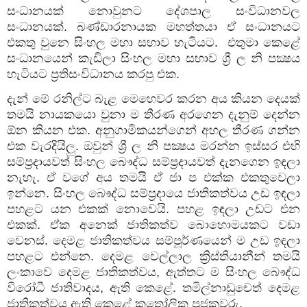
සංධානයක් නොවුනට දේශපාල සංවිධානවල
සංධානයක්. බණ්ඩාරනායක මහත්තයා ඒ සංධානයට
එකතු වුනෙ සිංහල මහා සභාව හැටියට. එතුමා කෙළේ
සංධානයෙන් කැඩිලා සිංහල මහා සභාව ශ්‍රී ල නි පක්‍ෂය
හැටියට ප්‍රතිසංවිධානය කරපු එක.
දැන් මේ රනිල්ට බැළ මෙහෙවර කරන අය කියන දෙයක්
තමයි නායකයො වුනා ම තීරණ අරගෙන දැනුම් දෙන්න
ඕන කියන එක. අනුගාමිකයන්ගෙන් අහල තීරණ ගන්න
එක වැරදියිලු. ඔවුන් ශ්‍රී ල නි පක්‍ෂය මරන්න ඉස්සර එහි
සම්ප්‍රදායවත් සිංහල බෞද්ධ සම්ප්‍රදායවත් දැනගෙන ඉඳලා
නැහැ. ඒ වගේ අය තමයි ඒ ජා ප එක්ක එකතුවෙලා
ඉන්නෙ. සිංහල බෞද්ධ සම්ප්‍රදායෙ ජාතිකත්වය උඩ ඉඳලා
පහළට යන එකක් නොවෙයි. පහළ ඉඳලා උඩට එන
එකක්. ඒක අනෙක් ජාතිකත්ව බොහොමයකට වඩා
වෙනස්. දෙමළ ජාතිකත්වය සම්පූර්ණයෙන් ම උඩ ඉඳලා
පහළට එන්නෙ. දෙමළ වෙල්ලාල ක්‍රිස්තියානීන් තමයි
ලංකාවෙ දෙමළ ජාතිකත්වය, ඇත්තට ම සිංහල බෞද්ධ
විරෝධී ජාතිවාදය, ඇති කෙළේ. තමිල්නාඩුචෙත් දෙමළ
ජාතිකත්වය ඇති කෙළේ කතෝලික පූජකවරු.