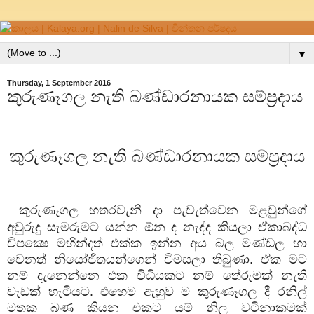
▼
Thursday, 1 September 2016
කුරුණෑගල නැති බණ්ඩාරනායක සම්ප්‍රදාය
කුරුණෑගල නැති බණ්ඩාරනායක සම්ප්‍රදාය
කුරුණෑගල හතරවැනි දා පැවැත්වෙන මළවුන්ගේ
අවුරුදු සැමරුමට යන්න ඕන ද නැද්ද කියලා ඒකාබද්ධ
විපක්‍ෂෙ මහින්දත් එක්ක ඉන්න අය බල මණ්ඩල හා
වෙනත් නියෝජිතයන්ගෙන් විමසලා තිබුණා. ඒක මට
නම් දැනෙන්නෙ එක විධියකට නම් තේරුමක් නැති
වැඩක් හැටියට. එහෙම ඇහුව ම කුරුණෑගල දී රනිල්
මතක බණ කියන එකට යම් නිල වටිනාකමක්