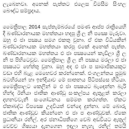
ලැබෙනවා. අනෙක් පැත්තට එලෙස විමසීම සිංහල
බෞද්ධ සම්ප්‍රදාය.
මෛත්‍රිපාල 2014 සැප්තැම්බරයේ පමණ ආප්ප රාත්‍රියෙහි
දී බණ්ඩාරනායක මහත්තයා හදපු ශ්‍රී ල නි පක්‍ෂෙ මැරූවා.
ඔහු එ ජා පක්‍ෂය සමග එකතු වුනා. ඒ එක විධියකින්
බණ්ඩාරනායක මහත්තයා කරපු එකේ අනෙක් පැත්ත.
බණ්ඩාරනායක මහත්තය එ ජා පක්‍ෂයෙන් කැඩිලා ශ්‍රී ල
නි ප පිහිටෙවුව. මෛත්‍රිපාල ශ්‍රී ල නි පක්‍ෂය මරලා එ ජා
පක්‍ෂයට හේත්තු වුනා. ඔහු අද එ ජා ප සාමාජිකයකුට
වඩා එහි බැළ මෙහෙවර කරන්නෙක්. එංගලන්තය ප්‍රමුඛ
බටහිරයන් හා ඉන්දියාව මේ ඝාතනය පිටිපස්සෙ හිටියා.
මෛත්‍රිපාලට කෙලින් ම එ ජා පක්‍ෂයට බැඳෙන්න බැරි
හින්ද ඊනියා ජාතික ආණ්ඩු සංකල්පය ඇතුළත් කරලා
දහනවවැනි සංශෝධනය සම්මත කරගත්ත. ඒකට
ඒකාබද්ධ විපක්‍ෂෙ උදවියත් චන්දෙ දුන්නා. මේ බොරු
ජාතික ආණ්ඩුව කියන්නෙ එ ජා ප ආණ්ඩුවක්. ඒකෙ
ප්‍රධානියා රනිල්. අර ජනාධිපතිගෙ වෙබ් අඩවියට ඇතුල්
වෙච්ච ශිෂ්‍යයා දැනගෙන ඉඳලා නැහැ රනිල් තමයි