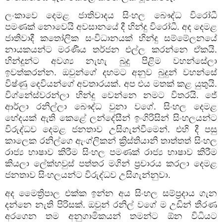
ලංකාවෙ දෙමළ ජාතිවාදය සිංහල බෞද්ධ විරෝධී
පමණක් නොවෙයි අවසානයේ දී හින්දු විරෝධී. අද දෙමළ
ජාතිවාදී කතෝලික සංවිධානයක් හින්දු සම්මේලනයේ
නායකයන්ට මරණීය තර්ජන එල්ල කරන්නෙ ඒකයි.
හින්දූන්ට අවශ්‍ය නැහැ බුදු පිළිම වහන්සේලා
ඉවත්කරන්න. ඔවුන්ගේ දහමට අනුව බුදුන් වහන්සේ
විෂ්ණු දෙවියන්ගේ අවතාරයක්. අප එය මතක් කළ යුතුයි.
විග්නේස්වරන්ලා හින්දු වෙන්නෙ නමට විතරයි. ජේ
ආර්ලා රනිල්ලා බෞද්ධ වුනා වගේ. සිංහල දෙමළ
භේදයක් ඇති කෙළේ ලන්දේසීන් ඉංගිරිසින් සිංහලයන්ට
විරුද්ධව දෙමළ ජනතාව උසිගැන්වීමෙන්. එහි දී පසු
කාලෙක රනිල්ගෙ ඇංග්ලිකන් ක්‍රිස්තියානි තාත්තත් සිංහල
රාජ්‍ය භාෂාව කිරීම සිංහල පමණක් රාජ්‍ය භාෂාව කිරීම
කියලා ලේක්හවුස් පත්තර මගින් ප්‍රචාරය කරලා දෙමළ
ජනතාව සිංහලයන්ට විරුද්ධව උසිගැන්නුවා.
අද මෛත්‍රිපාල එක්ක ඉන්න අය සිංහල සම්ප්‍රදාය ගැන
දන්නෙ නැති පිරිසක්. ඔවුන් රනිල් වගේ ම උඩින් තීරණ
අරගෙන තම අනුගාමිකයන් තමන්ට ඕන විධියට