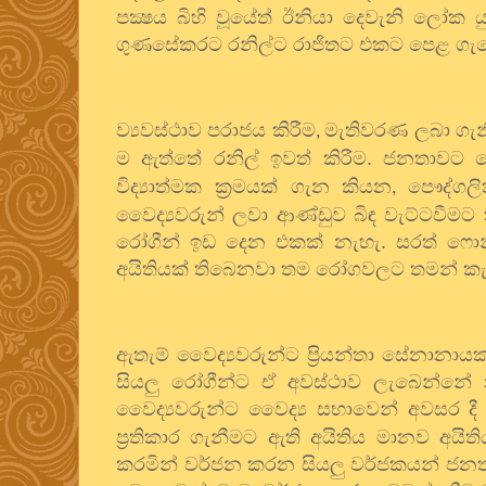
පක්‍ෂය බිහි වූයේත් ඊනියා දෙවැනි ලෝක යු
ගුණසේකරට රනිල්ට රාජිතට එකට පෙළ ගැහෙ
ව්‍යවස්ථාව පරාජය කිරීම
මැතිවරණ ලබා ගැ
,
ම ඇත්තේ රනිල් ඉවත් කිරීම. ජනතාවට
විද්‍යාත්මක ක්‍රමයක් ගැන කියන
පෞද්ගල
,
වෛද්‍යවරුන් ලවා ආණ්ඩුව බිඳ වැට්ටවීමට
රෝගීන් ඉඩ දෙන එකක් නැහැ. සරත් ෆොන්
අයිතියක් තිබෙනවා තම රෝගවලට තමන් කැමති
ඇතැම් වෛද්‍යවරුන්ට ප්‍රියන්තා සේනානායක 
සියලු රෝගීන්ට ඒ අවස්ථාව ලැබෙන්නේ නැ
වෛද්‍යවරුන්ට වෛද්‍ය සභාවෙන් අවසර දී
ප්‍රතිකාර ගැනීමට ඇති අයිතිය මානව අයි
කරමින් වර්ජන කරන සියලු වර්ජකයන් ජන