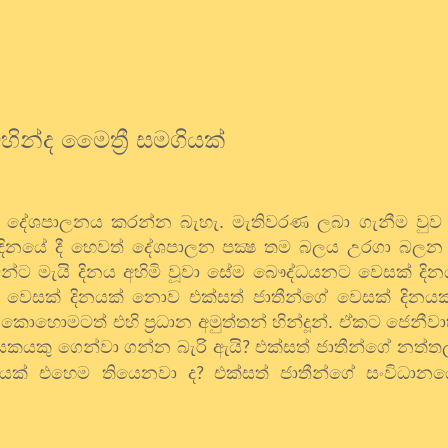
හින්ද මෛත්‍රී සමගියක්
දේශපාලනය කරන්න බැහැ. මැතිවරණ ලබා ගැනීම වුව
නයේ දී හෙවත් දේශපාලන පක්‍ෂ තම බලය උරගා බලන ද
න්ට මැයි දිනය අහිමි වූවා සේම බෞද්ධයනට වෙසක් දිනය
ෙසක් දිනයක් නොව එක්සත් ජාතීන්ගේ වෙසක් දිනයක්
කොහොමටත් එහි ප්‍රධාන අමුත්තන් හින්දූන්. ඒකට ජෙනීවා
ායකයකු ගෙන්වා ගන්න බැරි ඇයි
එක්සත් ජාතීන්ගේ නත්ත
?
වයක් එහෙම තියෙනවා ද
එක්සත් ජාතීන්ගේ සංවිධානය
?