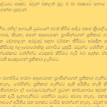
ද්ධයට පක්‍ෂව. ඔවුන් එකලත් මූල එ ජා පක්‍ෂයට සහාය දැ
න්න පුළුවන්.
නීම
රනිල් අගමැති ධුරයෙන් ඉවත් කිරීම ආදිය එකම ක්‍රියාලි
,
 බොරු කියන
තමන් අදෘශ්‍යමාන ප්‍රාණීන්ගෙන් ප්‍රතිකාර 
,
ික දේශපාලන අරමුණු සඳහා වර්ජන කිරීමට අරඅඳින ඇ
 කිසිවකු බලාපොරොත්තු නොවිය යුතුයි. ඔවුන්ට රෝගීන් 
සේකාට රෝගීන්ට වෙදකම් කිරීමට බැරි බව ඇත්ත. ඒත
 අයකුගෙන් ප්‍රතිකාර ලැබීමට.
මහත්මිය හරහා අදෘශ්‍යමාන ප්‍රාණීන්ගෙන් ප්‍රතිකාර ගැනීම
හැ. රෝගීන්ට ප්‍රතිකාර ගැනීමට ඇති අයිතිය නැති ක
 තිබෙනවා ද
වෛද්‍යවරුන්ගේ ප්‍රධාන කාර්යභාරය කුමක්
?
තියක් දැයි දැනගැනීමට ජෙනීවා යෑමට අවශ්‍ය නැහැ. ජනත
තාවගේ අයිතිය සත පහකට මායිම් කරන්නේ නැහැ. ඔවුන්