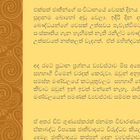
එක්සත් ජාතීන්ගේ සංවිධානයේ වෙසක් දිනය
සූදානම බොහෝ අඩු වෙලා. ඉදිරි දින 
බෞද්ධයන්ගේ වෙසක් උත්සවය පැවැත්වීමට මෛ
සංස්කෘතිය ගැන හැඟීමක් නැති රනිල්ට බෞ
උත්සවයත් නත්තලත් වැදගත්.
ඒත් මහින්දටත
අද රටේ ප්‍රධාන ප්‍රශ්නය ව්‍යවස්ථාව මි
සහභාගි වීමෙන් වරදක් කෙරුවා. ඔවුන් අනු
සමස්ත මණ්ඩලයේ කටයුතුවලට
සහභාගි වෙ
කීවාට ඔවුන් ඉන් ඉවත් වන්නේ නැහැ. රා
මණ්ඩලයෙන් පමණක් ව්‍යවස්ථාව සම්මත කර ග
ඒ අතර ඩිව් ගුණසේකරත් ජනමත විචාරණයක
ඒකාබද්ධ විපක්‍ෂෙ ජාතිවාදයට විරුද්ධව ක
දෙමළ ජාතිවාදයට කප්පන් දෙන ව්‍යවස්ථාව