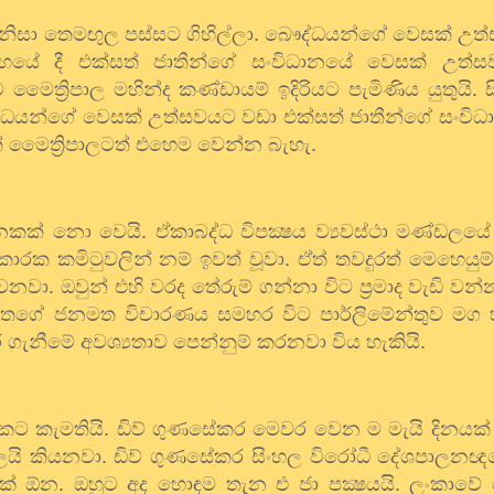
 නිසා තෙමඟුල පස්සට ගිහිල්ලා. බෞද්ධයන්ගේ වෙසක් උ
දහයේ දී එක්සත් ජාතීන්ගේ සංවිධානයේ වෙසක් උත්
ත්‍රිපාල මහින්ද කණ්ඩායම් ඉදිරියට පැමිණිය යුතුයි.
ද්ධයන්ගේ වෙසක් උත්සවයට වඩා එක්සත් ජාතීන්ගේ සංවි
් මෛත්‍රිපාලටත් එහෙම වෙන්න බැහැ.
ස අනෙකක් නො වෙයි. ඒකාබද්ධ විපක්‍ෂය ව්‍යවස්ථා මණ්ඩල
කාරක කමිටුවලින් නම් ඉවත් වූවා. ඒත් තවදුරත් මෙහෙයුම
නවා. ඔවුන් එහි වරද තේරුම් ගන්නා විට ප්‍රමාද වැඩි වන්න
ජිතගේ ජනමත විචාරණය සමහර විට පාර්ලිමේන්තුව මග හැ
ැනීමේ අවශ්‍යතාව පෙන්නුම් කරනවා විය හැකියි.
ට කැමතියි. ඩිව් ගුණසේකර මෙවර වෙන ම මැයි දිනයක
ියලයි කියනවා. ඩිව් ගුණසේකර සිංහල විරෝධී දේශපාලනඥ
ක් ඕන. ඔහුට අද හොඳම තැන එ ජා පක්‍ෂයයි. ලංකාවේ ක