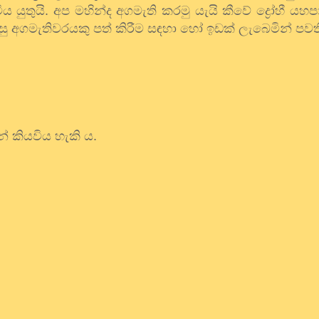
තුයි. අප මහින්ද අගමැති කරමු යැයි කීවේ ද්‍රෝහී යහප
දුසු අගමැතිවරයකු පත් කිරීම සඳහා හෝ ඉඩක් ලැබෙමින් පව
න් කියවිය හැකි ය.