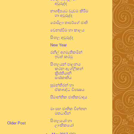
අවුරුද්ද
නාගදීපයට වැඩම කිරීම
හා අවුරුද්ද
රොමිලා තාපර්ගේ ජාති
වෙනස්වීම හා කාලය
සිංහල අවුරුද්ද
New Year
රනිල් අගමැතිකමින්
ඉවත් කරමු
සිංහලයන් පාලනය
කරන ඇංග්ලිකන්
ක්‍රිස්තියානි
සංස්කෘතිය
සුමන්තිරන් හා
ඒකාබද්ධ විපක්‍ෂය
සීමාන්තික ජාතිකවාදය
මා සහ ජාතික චින්තන
මතධාරීන්
සිංහලයෝ හා
Older Post
ලාංකිකයෝ