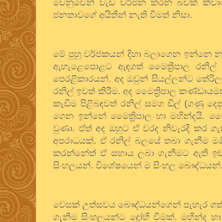
වෙනුවෙන් වැඩ වර්ජන කරන බවක් කීවාට 
ජනතාවගේ අයිතීන් නැති වීමත් නිසා.
මේ පුහු වර්ජකයන් දිහා බලාගෙන ඉන්නෙ නැත
ඇහැළෙපොළට ඇඳගත් මෛත්‍රිපාල රනිල
පෙරළිකාරයන්. අද ඔවුන් සියල්ලන්ට තේරි
රනිල් ඉවත් කිරීම. අද මෛත්‍රිපාල කණ්ඩාය
කැඩීම පිළිබඳවත් රනිල් සමග ඩීල් (ගණු 
ගෙන ඉන්නේ මෛත්‍රිපාල හා මහින්දයි. මෛ
වුණා. ඒත් අද ඔහුට ඒ වරද නිවැරදි කර ග
අපරාධයක්. ඒ රනිල් බලයේ තබා ගැනීම මගින්.
කරන්නේත් ඒ සහාය ලබා ගැනීමට ඇති ඉඩ 
සිංහලයන්. විශේෂයෙන් ම සිංහල බෞද්ධයන්
වෙසක් උත්සවය බෞද්ධයන්ගෙන් පැහැර ගත් 
ගැනීම සිංහලයන්ට ද්‍රෝහි වීමක්. මහින්ද හ