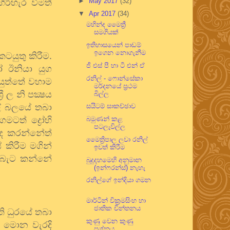
►
May 2017
(32)
රිහැර වීමත්
▼
Apr 2017
(34)
මහින්ද මෛත්‍රී
සමගියක්
ඉතිහාසයෙන් පාඩම්
ඉගෙන නොගැනීම
ටයුතු කිරීම.
ජී එස් පී හා ටී එන් ඒ
 ඊනියා යුග
රනිල් - ෆොන්සේකා
යුත්තේ වහාම
මර්දනයේ ප්‍රථම
 ල නි පක්‍ෂය
බිල්ල
ල් බලයේ තබා
සයිටම් සාකච්ඡාව
ටත් ද්‍රෝහි
බමුණන් කළ
පටලැවිල්ල
්ද කරන්නේත්
මෛත්‍රිපාල ලවා රනිල්
 කිරීම මගින්
ඉවත් කිරීම
් බැට කන්නේ
බුදුදහමෙහි අනුමාන
(ඉන්ෆරන්ස්) නැහැ
රනිල්ගේ ඉන්දියා ගමන
මාර්ටින් වික්‍රමසිංහ හා
ජාතික චින්තනය
ි ධුරයේ තබා
කුණු වෙන කුණු
ි. මොන වැරදි
ප්‍රශ්නය