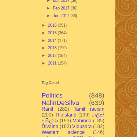
►
Mar 2017
(36)
►
Feb 2017
(36)
►
Jan 2017
(36)
►
2016
(351)
►
2015
(364)
►
2014
(171)
►
2013
(190)
►
2012
(194)
►
2011
(154)
Tag Cloud
Politics
(848)
NalinDeSilva
(639)
Ranil
(282)
Tamil racism
(200)
TheIsland
(199)
නලින්
ද සිල්වා
(193)
Mahinda
(185)
Divaina
(182)
Vidusara
(182)
Western science
(146)