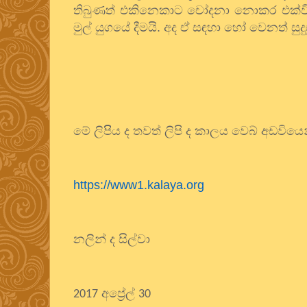
තිබුණත් එකිනෙකාට චෝදනා නොකර එක්විය යු
මුල් යුගයේ දීමයි. අද ඒ සඳහා හෝ වෙනත් සු
මේ ලිපිිය ද තවත් ලිපි ද කාලය වෙබ් අඩවියෙ
https://www1.kalaya.org
නලින් ද සිල්වා
අප්‍රේල්
2017
30