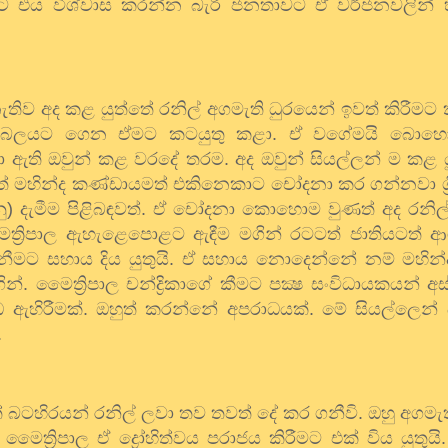
එය විශ්වාස කරන්න බැරි ජනතාවට ඒ වර්ජනවලින් හි
ිව අද කළ යුත්තේ රනිල් අගමැති ධුරයෙන් ඉවත් කිරීමට ක
් බලයට ගෙන ඒමට කටයුතු කළා. ඒ වගේමයි බොහෝ
ලා ඇති ඔවුන් කළ වරදේ තරම. අද ඔවුන් සියල්ලන් ම කළ 
මත් මහින්ද කණ්ඩායමත් එකිනෙකාට චෝදනා කර ගන්නවා ශ්‍රී
දෙනු) දැමීම පිළිබඳවත්. ඒ චෝදනා කොහොම වුණත් අද රනි
ත්‍රිපාල ඇහැළෙපොළට ඇඳීම මගින් රටටත් ජාතියටත් ආගම
ැනීමට සහාය දිය යුතුයි. ඒ සහාය නොදෙන්නේ නම් මහින
 මෛත්‍රිපාල චන්ද්‍රිකාගේ කීමට පක්‍ෂ සංවිධායකයන් අස්
ඇහිරීමක්. ඔහුත් කරන්නේ අපරාධයක්. මේ සියල්ලෙන
.
බටහිරයන් රනිල් ලවා තව තවත් දේ කර ගනීවි. ඔහු අගමැත
ා මෛත්‍රිපාල ඒ ද්‍රෝහිත්වය පරාජය කිරීමට එක් විය යුතුය