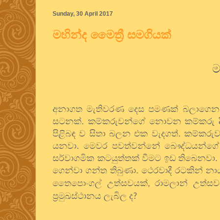
Sunday, 30 April 2017
මහින්ද මෛත්‍රී සමගියක්
ම
අනාගත මැතිවරණ දෙස පමණක් බලාගෙන 
සටනක්. කම්කරුවන්ගේ නොවන කම්කරු දි
පිළිබඳ ව සිතා බලන එක වැදගත්. කම්කරුව
යනවා. මෙවර පවත්වන්නේ බෞද්ධයන්ගේ ව
සර්වාගමික කටයුත්තක් වීමට ඉඩ තිබෙනවා. 
ගෙන්වා ගන්ත තිබුණා. ථෙරවාදී රටකින් න
තෛපොංගල් උත්සවයක්
රාමලාන් උ
ත්ස
,
ප්‍රමුඛස්ථානය ලැබිල ද
?