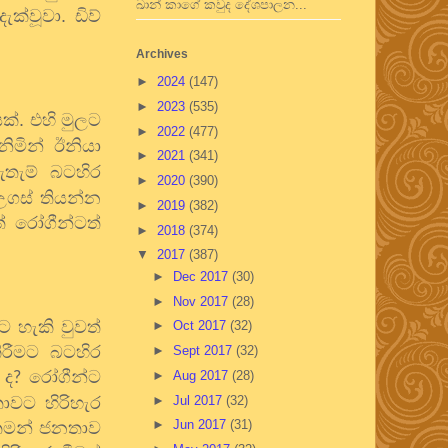
ඛාන් කාගේ කවුද දේශපාලන...
ක්වූවා. ඩිව්
Archives
►
2024
(147)
►
2023
(535)
යක්. එහි මුලට
►
2022
(477)
ගනිමින් ඊනියා
►
2021
(341)
තැම් බටහිර
►
2020
(390)
උගස් තියන්න
►
2019
(382)
් රෝගීන්ටත්
►
2018
(374)
▼
2017
(387)
►
Dec 2017
(30)
►
Nov 2017
(28)
ට හැකි වුවත්
►
Oct 2017
(32)
ිරීමට බටහිර
►
Sept 2017
(32)
 ද
රෝගීන්ට
►
Aug 2017
(28)
?
ාවට හිරිහැර
►
Jul 2017
(32)
►
Jun 2017
(31)
 තමන් ජනතාව