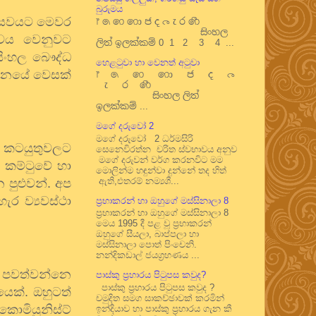
බුරුමය
ත්සවයට මෙවර
෦ ෧ ෨ ෩ ෪ ෫ ෬ ෭ ෮ ෯
සිංහල
සවය වෙනුවට
ලිත් ඉලක්කම් 0 1 2 3 4 ...
 සිංහල බෞද්ධ
හෙළටුවා හා වෙනත් අටුවා
ධානයේ වෙසක්
෦ ෧ ෨ ෩ ෪ ෫ ෬
෭ ෮ ෯
සිංහල ලිත්
ඉලක්කම් ...
මගේ දරුවෝ 2
මගේ දරුවෝ 2 ධර්මසිරි
යේ කටයුතුවලට
සෙනෙවිරත්න චරිත ස්වභාවය අනුව
මගේ දරුවන් වර්ග කරනවිට මම
් කම්ටුවේ හා
මොලින්ම හඳුන්වා දුන්නේ තද හිත්
ඇති,එතරම් නම්‍යශී...
 පුළුවන්. අප
ර ව්‍යවස්ථා
ප්‍රභාකරන් හා ඔහුගේ මස්සිනාලා 8
ප්‍රභාකරන් හා ඔහුගේ මස්සිනාලා 8
මෙය 1995 දී පළ වූ ප්‍රභාකරන්
ඔහුගේ සීයලා, බාප්පලා හා
මස්සිනාලා පොත් පිංචෙනි.
නන්දිකඩාල් ජයග්‍රහණය ...
් පවත්වන්නෙ
පාස්කු ප්‍රහාරය පිටුපස කවුද?
පාස්කු ප්‍රහාරය පිටුපස කවුද ?
යෙක්. ඔහුටත්
චමුදිත සමග සාකච්ඡාවක් කරමින්
ොමියුනිස්ට්
ඉන්දියාව හා පාස්කු ප්‍රහාරය ගැන කී