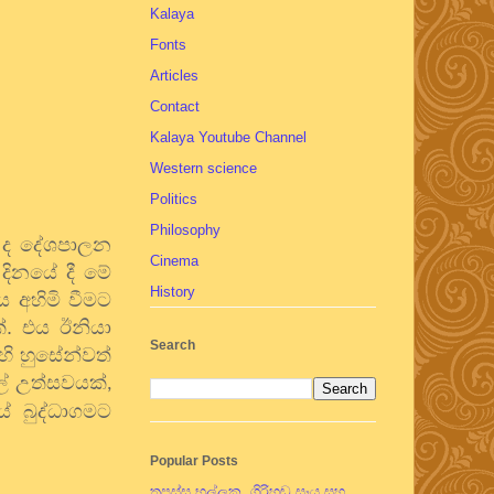
Kalaya
Fonts
Articles
Contact
Kalaya Youtube Channel
Western science
Politics
Philosophy
 ද දේශපාලන
Cinema
ිනයේ දී මේ
History
 අහිමි වීමට
. එය ඊනියා
Search
හි හුසේන්වත්
ල් උත්සවයක්
,
ේ බුද්ධාගමට
Popular Posts
තපස්සු භල්ලුක, ගිරිහඬු සෑය සහ