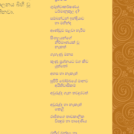
ාලනය බිහි වූ
ගුරුත්වාකර්ෂණය
තිනවා.
ධර්මානුකූල ද?
සම්බන්ධන් ඉන්දියාව
හා මහින්ද
ආණ්ඩුව පළවා හැරීම
සිංහලයන්ගේ
නිර්මාණයක් වූ
නැකත්
ගැහැණු මනස
කුණු ප්‍රශ්නයට වග කිව
යුත්තෝ
අහස හා නැකැත්
සුපිරි බෝම්බයේ මානව
අයිතිවාසිකම්
අවුරුද්ද ගැන තවදුරටත්
අවුරුද්ද හා නැකැත්
කෙළි
රාජිතගෙ තාවකාලික
විසඳුම හා පාදෙණිය
රනිල් බන්දුල හා