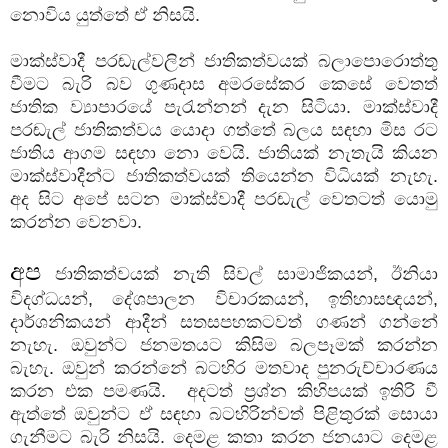
නොවිය යුත්තේ ඒ නිසයි.
මාක්ස්වාදී පරඬැල්වලින් ජාතිකත්වයක් බලාපොරොත්තු
වීමට බැරි බව ගුණදාස අමරසේකර කෙසේ වෙතත්
ජාතික ව්‍යාපාරයේ පැරැන්නන් දැන සිටියා. මාක්ස්වාදී
පරඬැල් ජාතිකත්වය යොදා ගත්තේ බලය සඳහා මිස රට
ජාතිය ආගම සඳහා නො වෙයි. ජාතියක් නැතැයි කියන
මාක්ස්වාදීන්ට ජාතිකත්වයක් තියෙන්න විධියක් නැහැ.
අද සිට අපේ සටන මාක්ස්වාදී පරඬැල් වෙතටත් යොමු
කරන්න වෙනවා.
අප
ජාතිකත්වයක් නැති සිවල් සාමාජිකයන්, ඊනියා
විදග්ධයන්, දේශපාලන විචාරකයන්, ඉතිහාසඥයන්,
දාර්ශනිකයන් ආදීන් සතසපහකටවත් ගණන් ගන්නේ
නැහැ. ඔවුන්ට ජනමතයට කිසිම බලපෑමක් කරන්න
බැහැ. ඔවුන් කරන්නේ බටහිර මතවාද පුනරුච්චාරණය
කරන එක පමණයි. අදටත් ප්‍රශ්න කිහිපයක් ඉතිරි වී
ඇත්තේ ඔවුන්ට ඒ සඳහා බටහිරින්වත් පිළිතුරක් සොයා
ගැනීමට බැරි නිසයි. දෙමළ කතා කරන ජනයාට දෙමළ