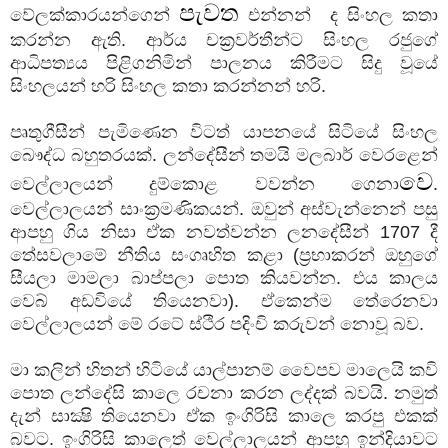
පැවත
වේලක්කාරයන්ගෙන්
එන්නන් ද සිංහල කතා
කරන්න ඇති. ආර්ය චක්‍රවර්තීන්ට සිංහල රජුගේ
ආධිපත්‍යය පිළිගනිමින් පාලනය කිරීමට සිදු වූයේ
සිංහලයන් හරි සිංහල කතා කරන්නන් හරි.
පෘතුගීසීන් පැමිණෙන විටත් යාපනයේ සිටියේ සිංහල
බෞද්ධ බහුතරයක්. ලන්දේසීන් තමයි මලබාර් වෙරළෙන්
වෙ
වෙල්ලාලයන් දුම්කොළ වවන්න ගෙනා
.
වෙල්ලාලයන් සාංක්‍රමණිකයන්. ඔවුන් අස්වැන්නෙන් පසු
ආපහු ගිය නිසා ඒක නවත්වන්න ලනදේසීන් 1707 දී
තේසවලාමේ නීතිය සංගෘහිත කළා (ප්‍රභාකරන් ඔහුගේ
සීයලා මාමලා බාප්පලා පොත කියවන්න. එය කාලය
වෙබ් අඩවියේ තියෙනවා). ඒකෙන්ම තේරෙනවා
වෙල්ලාලයන් මේ රටේ ස්ථිර පදිංචි කරුවන් නොවූ බව.
මා කලින් හිතන් හිටියේ යාල්පානම් වෛපව මාලෙයි කවි
පොත ලන්දේසි කාලෙ රචනා කරන ලද්දක් බවයි. නමුත්
දැන් සාක්‍ෂි තියෙනවා ඒක ඉංගිරිසි කාලෙ කරපු එකක්
බවට. ඉංගිරිසි කාලෙත් වෙල්ලාලයන් ආපහු ඉන්දියාවට