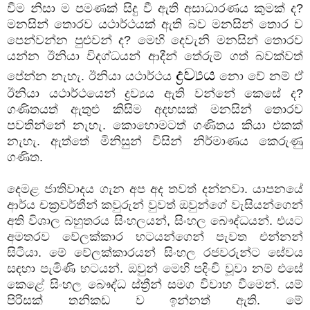
වීම නිසා ම පමණක් සිදු වී ඇති අසාධාරණය කුමක් ද?
මනසින් තොරව යථාර්ථයක් ඇති බව මනසින් තොර ව
පෙන්වන්න පුළුවන් ද? මෙහි දෙවැනි මනසින් තොරව
යන්න ඊනියා විදග්ධයන් ආදීන් තේරුම් ගත් බවක්වත්
ද්‍රව්‍යය
පේන්න නැහැ. ඊනියා යථාර්ථය
නො වේ නම් ඒ
ඊනියා යථාර්ථයෙන් ද්‍රව්‍යය ඇති වන්නේ කෙසේ ද?
ගණිතයත් ඇතුළු කිසිම අදහසක් මනසින් තොරව
පවතින්නේ නැහැ. කොහොමටත් ගණිතය කියා එකක්
නැහැ. ඇත්තේ මිනිසුන් විසින් නිර්මාණය කෙරුණු
ගණිත.
දෙමළ ජාතිවාදය ගැන අප අද තවත් දන්නවා. යාපනයේ
ආර්ය චක්‍රවර්තීන් කවුරුන් වුවත් ඔවුන්ගේ වැසියන්ගෙන්
අති විශාල බහුතරය සිංහලයන්, සිංහල බෞද්ධයන්. එයට
අමතරව වේලක්කාර භටයන්ගෙන් පැවත එන්නන්
සිටියා. මේ වේලක්කාරයන් සිංහල රජවරුන්ට සේවය
සඳහා පැමිණි භටයන්. ඔවුන් මෙහි පදිංචි වූවා නම් එසේ
කෙළේ සිංහල බෞද්ධ ස්ත්‍රීන් සමග විවාහ වීමෙන්. යම්
පිරිසක් තනිකඩ ව ඉන්නත් ඇති. මේ