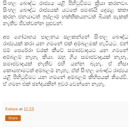
සිංහල බෞද්ධ රාජ්‍යය යළි පිහිටුවීමට ක්‍රියා කරනවා.
සිංහල බෞද්ධ රාජ්‍යයක් යටතේ පමණයි දෙමළ කතා
කරන ජනයාටත් ඉස්ලාම් භක්තිකයනටත් බියක් සැකක්
නැතිව ජීවත්වන්න පුළුවන්.
අප ගෝඨාභය පාලනය සලකන්නේ සිංහල බෞද්ධ
රාජ්‍යයක් කරා යන ගමනේ එක් අම්බලමක් හැටියට. එන්
එම් පෙරේරා වරක් කීවේ සමාජවාදයට යන ගමනේ
අම්බලම් නැහැ කියා. ඔහු ගිය සමාජවාදයක් නැහැ.
සමාජවාදයක් නැතිව එහි යන්න බැහැ. ඒ නිසා
කොහොමටත් අම්බලම් නැහැ. ඒත් සිංහල බෞද්ධ රාජ්‍යය
යළි පිහිටුවීමට යන ගමනේ අම්බලම් කිහිපයක් තියේවි.
ඒ ගමන එක් ඡන්දයකින් ඉවර වෙන්නෙ නැහැ.
Kalaya
at
11:23
Share