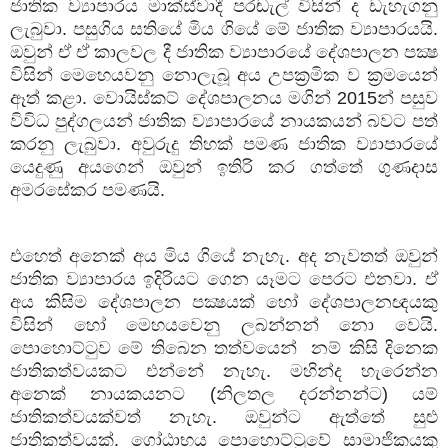
ජාතික ව්‍යාපාරය මාක්ස්වාදී පරඬැල් විසින් ද ඩැහැගනු
ලැබුවා. පසුගිය සතියේ මිය ගියේ මේ ජාතික ව්‍යාපාරයයි.
ඔවුන් ඒ ඒ කාලවල දී ජාතික ව්‍යාපාරයේ දේශපාලන පක්‍ෂ
විසින් මෙහෙයවනු නොලැබූ අය උපක්‍රමික ව ක්‍රමයෙන්
ඈත් කළා. වොයිස්කට් දේශපාලනය මගින් 2015න් පසුව
විවිධ පුද්ගලයන් ජාතික ව්‍යාපාරයේ නායකයන් බවට පත්
කරනු ලැබුවා. අවුරුදු තිහක් පමණ ජාතික ව්‍යාපාරයේ
යෙදුණු අයගෙන් ඔවුන් ඉතිරි කර ගත්තේ ගුණදාස
අමරසේකර පමණයි.
එහෙත් අනෙක් අය මිය ගියේ නැහැ. අද නැවතත් ඔවුන්
ජාතික ව්‍යාපාරය ඉදිරියට ගෙන යෑමට පෙරට එනවා. ඒ
අය කිසිම දේශපාලන පක්‍ෂයක් හෝ දේශපාලනඥයකු
විසින් හෝ මෙහයවෙනු ලබන්නන් නො වෙයි.
පොහොට්ටුව මේ තිබෙන තත්වයෙන් නම් කිසි දිනෙක
ජාතිකත්වයකට එන්නේ නැහැ. මහින්ද හැරෙන්න
අනෙක් නායකයනට (නිලතල දරන්නන්ට) යම්
ජාතිකත්වයක්වත් නැහැ. ඔවුන්ට ඇත්තේ සුළු
ජාතිකත්වයක්. ගෝඨාභය පොහොට්ටුවේ සාමාජිකයකු