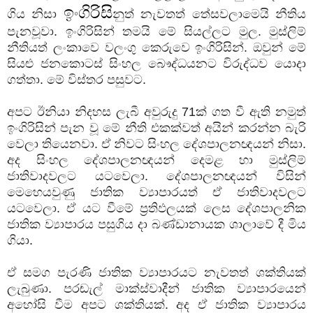
ඉංගිරිසි
ගිය නිසා
නුත් නැවතත් තේසවලාමෙයි නීතිය
පැනවූවා. ඉංගිරිසින් තමයි මේ සියල්ලට මුල. මුස්ලිම්
නීතියත් ලංකාවෙ වලංගු කෙරුවෙ ඉංගිරිසින්. ඔවුන් මේ
සියළු ජනකොටස් සිංහල බෞද්ධයනට විරුද්ධව යොදා
ගත්තා. මේ විස්තර පසුවට.
අපට ඊනියා නිදහස ලැබී අවුරුදු 71ක් ගත වී ඇති නමුත්
ඉංගිරිසින් පැන වූ මේ නීති එකක්වත් අයින් කරන්න බැරි
වෙලා තියෙනවා. ඒ නිවට සිංහල දේශපාලනඥයන් නිසා.
අද සිංහල දේශපාලනඥයන් දෙමළ හා මුස්ලිම්
ජාතිවාදවලට යටවෙලා. දේශපාලනඥයන් විසින්
මෙහෙයවුණු ජාතික ව්‍යාපාරයත් ඒ ජාතිවාදවලට
යටවෙලා. ඒ යට වීමේ ප්‍රතිඵලයක් ලෙස දේශපාලනික
ජාතික ව්‍යාපාරය පසුගිය දා බණ්ඩානායක ශාලාවේ දී මිය
ගියා.
ඒ සමග පැරණි ජාතික ව්‍යාපාරයට නැවතත් ශක්තියක්
ලැබුණා. පරඬැල් මාක්ස්වාදීන් ජාතික ව්‍යාපාරයෙන්
අහෝසි වීම අපට ශක්තියක්. අද ඒ ජාතික ව්‍යාපාරය