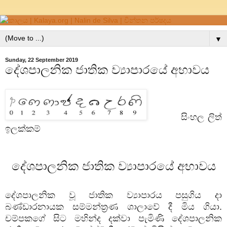
▼
Sunday, 22 September 2019
දේශපාලනික ජාතික ව්‍යාපාරයේ අභාවය
සිංහල ලිත්
ඉලක්කම්
දේශපාලනික ජාතික ව්‍යාපාරයේ අභාවය
දේශපාලනික වූ ජාතික ව්‍යාපාරය පසුගිය දා
බණ්ඩාරනායක සම්මන්ත්‍රණ ශාලාවේ දී මිය ගියා.
චම්පකගේ සිට මහින්ද දක්වා පැමිණි දේශපාලනික