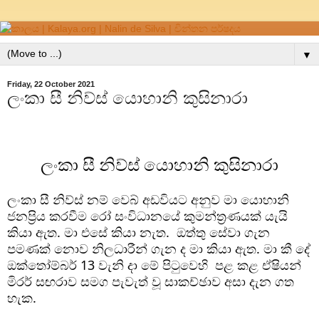
▼
Friday, 22 October 2021
ලංකා සී නිව්ස් යොහානි කුසිනාරා
ලංකා සී නිව්ස් යොහානි කුසිනාරා
ලංකා සී නිව්ස් නම් වෙබ් අඩවියට අනුව මා යොහානි 
ජනප්‍රිය කරවීම රෝ සංවිධානයේ කුමන්ත්‍රණයක් යැයි 
කියා ඇත. මා එසේ කියා නැත.  ඔත්තු සේවා ගැන 
පමණක් නොව නිලධාරීන් ගැන ද මා කියා ඇත. මා කී දේ 
ඔක්තෝම්බර් 13 වැනි දා මේ පිටුවෙහි  පළ කළ ඒෂියන් 
මිරර් සඟරාව සමග පැවැත් වූ සාකච්ඡාව අසා දැන ගත 
හැක.   