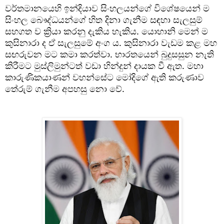
වර්තමානයෙහි ඉන්දියාව සිංහලයන්ගේ විශේෂයෙන් ම 
සිංහල බෞද්ධයන්ගේ හිත දිනා ගැනීම සඳහා සැලසුම් 
සහගත ව ක්‍රියා කරනු දැකිය හැකිය. යොහානි මෙන් ම 
කුසිනාරා ද ඒ සැලසුමේ අංග ය. කුසිනාරා වැඩම කළ මහ 
සඟරුවන මට කමා කරත්වා. භාරතයෙන් බුදුසසුන නැති 
කිරීමට මුස්ලිමුන්ටත් වඩා හින්දුන් දායක වී ඇත. මහා 
කාරුණිකයාණන් වහන්සේට මෝදිගේ ඇති කරුණාව 
තේරුම් ගැනීම අපහසු නො වේ.  