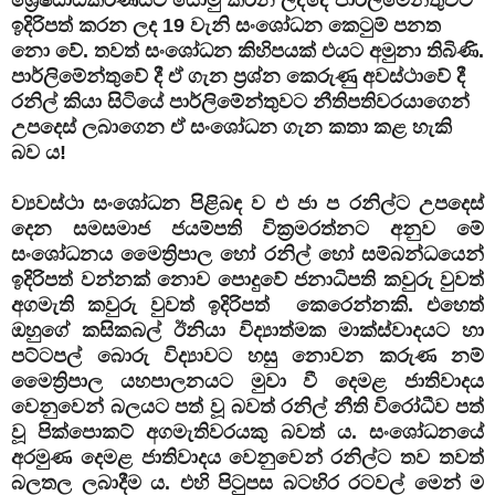
ඉදිරිපත් කරන ලද 19 වැනි සංශෝධන කෙටුම් පනත
නො වේ. තවත් සංශෝධන කිහිපයක් එයට අමුනා තිබිණි.
පාර්ලිමේන්තුවේ දී ඒ ගැන ප්‍රශ්න කෙරුණු අවස්ථාවේ දී
රනිල් කියා සිටියේ පාර්ලිමේන්තුවට නීතිපතිවරයාගෙන්
උපදෙස් ලබාගෙන ඒ සංශෝධන ගැන කතා කළ හැකි
බව ය!
ව්‍යවස්ථා සංශෝධන පිළිබඳ ව එ ජා ප රනිල්ට උපදෙස්
දෙන සමසමාජ ජයම්පති වික්‍රමරත්නට අනුව මේ
සංශෝධනය මෛත්‍රිපාල හෝ රනිල් හෝ සම්බන්ධයෙන්
ඉදිරිපත් වන්නක් නොව පොදුවේ ජනාධිපති කවුරු වුවත්
අගමැති කවුරු වුවත් ඉදිරිපත් කෙරෙන්නකි. එහෙත්
ඔහුගේ කසිකබල් ඊනියා විද්‍යාත්මක මාක්ස්වාදයට හා
පට්ටපල් බොරු විද්‍යාවට හසු නොවන කරුණ නම්
මෛත්‍රිපාල යහපාලනයට මුවා වී දෙමළ ජාතිවාදය
වෙනුවෙන් බලයට පත් වූ බවත් රනිල් නීති විරෝධීව පත්
වූ පික්පොකට් අගමැතිවරයකු බවත් ය. සංශෝධනයේ
අරමුණ දෙමළ ජාතිවාදය වෙනුවෙන් රනිල්ට තව තවත්
බලතල ලබාදීම ය. එහි පිටුපස බටහිර රටවල් මෙන් ම