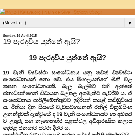
▼
Sunday, 19 April 2015
19 පැරදවිය යුත්තේ ඇයි?
19 පැරදවිය යුත්තේ ඇයි?
19 වැනි ව්‍යවස්ථා සංශෝධනය යනු තවත් ව්‍යවස්ථා
සංශෝධනයක් නො වේ. එය සිංහලයන්ගේ මිනී වළ
කපන සංශෝධනයකි. බැලූ බැල්මට එහි ඇත්තේ
ජනාධිපතිගෙන් විධායක බලතල අගමැතිට පැවරීම ය. ඒ
සංශෝධනය පාර්ලිමේන්තුවට ඉදිරිපත් කළේ කඩිමුඩියේ
ය. ඊනියා දින සියයේ වැඩසටහනෙන් රනිල් වික්‍රමසිංහ
උනන්දුවක් දැක්වූයේ ද 19 වැනි සංශෝධනයට හා අමතර
ව උතුරු සහ නැගෙනහිර පළාත්වල අධිආරක්‍ෂිත කලාප
දෙමළ ජනයාට පවරා දීමට ය.
ශ්‍රෙෂ්ඨාධිකරණයට යොමු කරන ලද්දේ පාර්ලිමේන්තුවට