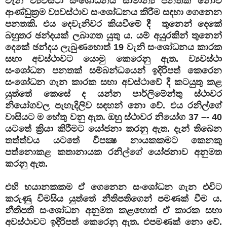
වැනි ව්‍යවස්ථා සංශෝධනය සාමාන්‍ය පනතක් නොව
ආණ්ඩුක්‍රම ව්‍යවස්ථාව සංශෝධනය කිරීම සඳහා ගෙනෙන
පනතකි. එය දෙවැනිවර කියවීමේ දී තුනෙන් දෙකේ
බහුතර ඡන්දයක් ලබාගත යුතු ය. යම් අයුරකින් තුනෙන්
දෙකේ ඡන්දය ලැබුණහොත් 19 වැනි සංශෝධනය කාරක
සභා අවස්ථාවට යොමු කෙරෙනු ඇත. ව්‍යවස්ථා
සංශෝධන පනතක් සම්බන්ධයෙන් ඉදිරිපත් කෙරෙන
සංශෝධන ගැන කාරක සභා අවස්ථාවේ දී කටයුතු කළ
යුත්තේ කෙසේ ද යන්න පාර්ලිමේන්තු ස්ථාවර
නියෝගවල පැහැදිලිව සඳහන් නො වේ. එය රනිල්ගේ
වාසියට ම හේතු වනු ඇත. ඔහු ස්ථාවර නියෝග 37 –- 40
යටතේ ක්‍රියා කිරීමට යෝජනා කරනු ඇත. දැන් තිබෙන
තත්ත්වය යටතේ විපක්‍ෂ නායකකමට කෙනකු
පත්නොකළ කතානායක රනිල්ගේ යෝජනාව අනුමත
කරනු ඇත.
එහි භයානකකම ඒ ගෙනෙන සංශෝධන ගැන එවිට
කරුණු විමසිය යුත්තේ නීතිපතිගෙන් පමණක් වීම ය.
නීතිපති සංශෝධන අනුමත කළහොත් ඒ කාරක සභා
අවස්ථාවට ඉදිරිපත් කෙරෙනු ඇත. එපමණක් නො වේ.