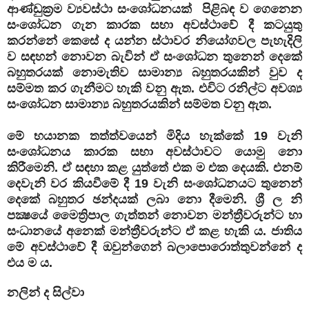
ආණ්ඩුක්‍රම ව්‍යවස්ථා සංශෝධනයක් පිළිබඳ ව ගෙනෙන
සංශෝධන ගැන කාරක සභා අවස්ථාවේ දී කටයුතු
කරන්නේ කෙසේ ද යන්න ස්ථාවර නියෝගවල පැහැදිලි
ව සඳහන් නොවන බැවින් ඒ සංශෝධන තුනෙන් දෙකේ
බහුතරයක් නොමැතිව සාමාන්‍ය බහුතරයකින් වුව ද
සම්මත කර ගැනීමට හැකි වනු ඇත. එවිට රනිල්ට අවශ්‍ය
සංශෝධන සාමාන්‍ය බහුතරයකින් සම්මත වනු ඇත.
මේ භයානක තත්ත්වයෙන් මිදිය හැක්කේ 19 වැනි
සංශෝධනය කාරක සභා අවස්ථාවට යොමු නො
කිරීමෙනි. ඒ සඳහා කළ යුත්තේ එක ම එක දෙයකි. එනම්
දෙවැනි වර කියවීමේ දී 19 වැනි සංශෝධනයට තුනෙන්
දෙකේ බහුතර ඡන්දයක් ලබා නො දීමෙනි. ශ්‍රී ල නි
පක්‍ෂයේ මෛත්‍රිපාල ගැත්තන් නොවන මන්ත්‍රීවරුන්ට හා
සංධානයේ අනෙක් මන්ත්‍රීවරුන්ට ඒ කළ හැකි ය. ජාතිය
මේ අවස්ථාවේ දී ඔවුන්ගෙන් බලාපොරොත්තුවන්නේ ද
එය ම ය.
නලින් ද සිල්වා