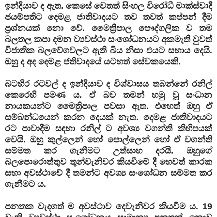
ඉන්දියාව ද ඇත. කෙසේ වෙතත් සිංහල විරෝධී මාක්ස්වාදී
ජයම්පතිට දෙමළ ජාතිවාදයට තව තවත් කප්පන් දීම
ප්‍රශ්නයක් නො වේ. මෛත්‍රිපාල පෞද්ගලික ව තම
බලතල කපා දමන ව්‍යවස්ථා සංශෝධනයට අකමැති වුවත්
විජාතික බලවේගවලට ඇති බිය නිසා එයට සහාය දෙයි.
ඔහු ද අද දෙමළ ජතිවාදයේ යටහත් සේවකයෙකි.
බටහිර රටවල් ද ඉන්දියාව ද විශ්වාසය තබන්නේ රනිල්
කෙරෙහි පමණ ය. ඒ බව තමන් හමු වූ සංධාන
නායකයන්ට මෛත්‍රිපාල පවසා ඇත. එහෙත් ඔහු ඒ
සම්බන්ධයෙන් කරන දෙයක් නැත. දෙමළ ජාතිවාදයට
රට පාවාදීම සඳහා රනිල් ට අවශ්‍ය වගන්ති කිහිපයක්
වෙයි. ඔහු කුල්ලෙන් හෝ පොල්ලෙන් හෝ ඒ වගන්ති
සම්මත කර ගැනීමට උත්සාහ දරයි. ඔහුගේ
බලපොරොත්තුව තුන්වැනිවර කියවීමේ දී හෙවත් කාරක
සභා අවස්ථාවේ දී තමන්ට අවශ්‍ය සංශෝධන සම්මත කර
ගැනීමට ය.
පනතක වැදගත් ම අවස්ථාව දෙවැනිවර කියවීම ය. 19