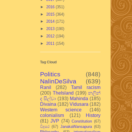
►
2016
(351)
►
2015
(364)
►
2014
(171)
►
2013
(190)
►
2012
(194)
►
2011
(154)
Tag Cloud
Politics
(848)
NalinDeSilva
(639)
Ranil
(282)
Tamil racism
(200)
TheIsland
(199)
නලින්
ද සිල්වා
(193)
Mahinda
(185)
Divaina
(182)
Vidusara
(182)
Western science
(146)
colonialism
(121)
History
(81)
JVP
(74)
Constitution
(67)
විදුසර
(67)
JanakaWansapura
(63)
Philosophy
(63)
internationalism