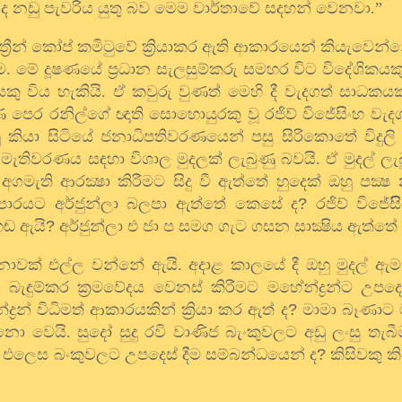
් ද නඩු පැවරිය යුතු බව මෙම වාර්තාවේ සදහන් වෙනවා.”
ත්‍රීන් කෝප් කමිටුවේ ක්‍රියාකර ඇති ආකාරයෙන් කියැවෙන්න
ම. මේ දූෂණයේ ප්‍රධාන සැලසුම්කරු සමහර විට විදේශිකයකු
යකු විය හැකියි. ඒ කවුරු වුණත් මෙහි දී වැදගත් සාධක
ෙර රනිල්ගේ ඥාති සොහොයුරකු වූ රජිව් විජේසිංහ වැදගත
ු කියා සිටියේ ජනාධිපතිවරණයෙන් පසු සිරිකොතේ විදුලි
තු මැතිවරණය සඳහා විශාල මුදලක් ලැබුණු බවයි. ඒ මුදල්
අගමැති ආරක්‍ෂා කිරීමට සිදු වී ඇත්තේ හුදෙක් ඔහු පක්‍
ාපාරයට අර්ජුන්ලා බලපා ඇත්තේ කෙසේ ද
?
රජිව් විජේ
හඬ ඇයි
?
අර්ජුන්ලා එ ජා ප සමග ගැට ගසන සාක්‍ෂිය ඇත්තේ
ාවක් එල්ල වන්නේ ඇයි. අදාළ කාලයේ දී ඔහු මුදල් ඇමත
බැඳුම්කර ක්‍රමවේදය වෙනස් කිරීමට මහේන්ද්‍රන්ට උපදෙ
්‍රන් විධිමත් ආකාරයකින් ක්‍රියා කර ඇත් ද
?
මාමා බෑණාට 
ො වෙයි. සුදෝ සුදු රවි වාණිජ බැංකුවලට අඩු ලංසු තැබ
ලස එලෙස බංකුවලට උපදෙස් දීම සම්බන්ධයෙන් ද
?
කිසිවකු ක