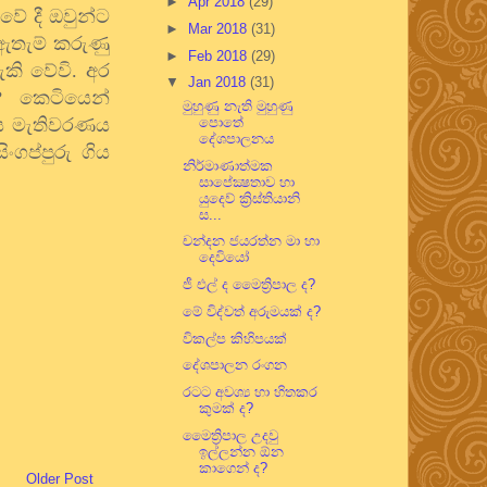
►
Apr 2018
(29)
වේ දී ඔවුන්ට
►
Mar 2018
(31)
 ඇතැම් කරුණු
►
Feb 2018
(29)
කි වේවි. අර
▼
Jan 2018
(31)
?
කෙටියෙන්
මුහුණු නැති මුහුණු
ය මැතිවරණය
පොතේ
දේශපාලනය
ගප්පුරු ගිය
නිර්මාණාත්මක
සාපේක්‍ෂතාව හා
යුදෙව් ක්‍රිස්තියානි
ස...
චන්දන ජයරත්න මා හා
දෙවියෝ
ජී එල් ද මෛත්‍රිපාල ද?
මේ විද්වත් අරුමයක් ද?
විකල්ප කිහිපයක්
දේශපාලන රංගන
රටට අවශ්‍ය හා හිතකර
කුමක් ද?
මෛත්‍රිපාල උදවු
ඉල්ලන්න ඕන
කාගෙන් ද?
Older Post