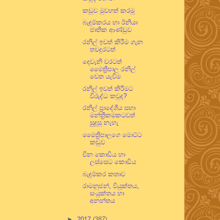
කඩුව මුවහත් කරමු
බැඳුම්කරය හා ඊනියා
ජාතික ආණ්ඩුව
රනිල් ඉවත් කිරීම ගැන
තවදුරටත්
දෙවැනි වරටත්
මෛත්‍රිපාල රනිල්
වෙත යැවීම
රනිල් ඉවත් කිරීමට
විරුද්ධ කවුද?
රනිල් ප්‍රාදේශීය සභා
මන්ත්‍රීකමකටවත්
සුුදුසු නැහැ
මෛත්‍රිපාලගෙ මොට්ට
කඩුව
චීන කොඩිය හා
ලස්සෙට කොඩිය
බැඳුම්කර කතාව
රාමනුජන්, වියුක්තය,
සංයුක්තය හා
අනන්තය
►
2017
(387)