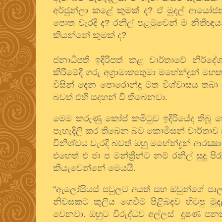
අර්ජුන්ලා කළේ කුමක් ද
?
ඒ මුදල් ආයෝ
පොත වැරදි ද
?
රනිල් පළමුවෙන් ම නීතිඥයන
කියන්නේ කුමක් ද
?
ජනාධිපති ඉදිරිපත් කළ වාර්තාවේ නිර්දේ
කිරීමේදී ගරු අග‍්‍රාමාත්‍යතුමා මහේන්ද්‍ර
විසින් දෙන පොරොන්දු මත විශ්වාසය තබා 
බවත් එහි සදහන් වී තිබෙනවා.
මෙම කරුණු කෝප් කමිටුව ඉදිරියේද තිබූ හ
පැහැදිලි කර තිබෙන බව කොමිසන් වාර්තා
විනිශ්චය වැරදි බවත් ඔහු මහේන්ද්‍රන් ආරක්‍
එහෙත් එ ජා ප මන්ත්‍රීන්ට නම් රනිල් සුදු 
කියැවෙන්නේ මෙයයි.
“
ඇලෝසියස් පවුලට අයත් සහ ඔවුන්ගේ පාලන
නිවසකට කුලිය ගෙවීම පිළිබදව හිටපු ම
වෙනවා. ඔහුට විරුද්ධව අල්ලස් දූෂණ පන