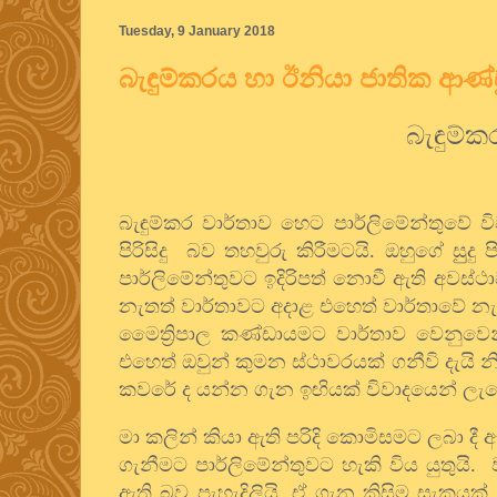
Tuesday, 9 January 2018
බැඳුම්කරය හා ඊනියා ජාතික ආණ්
බැඳුම්
බැඳුම්කර වාර්තාව හෙට පාර්ලිමේන්තුවේ
පිරිසිදු බව තහවුරු කිරීමටයි. ඔහුගේ සු
පාර්ලිමේන්තුවට ඉදිරිපත් නොවී ඇති අවස
නැතත් වාර්තාවට අදාළ එහෙත් වාර්තාවේ නැති
මෛත්‍රිපාල කණ්ඩායමට වාර්තාව වෙනුවෙ
එහෙත් ඔවුන් කුමන ස්ථාවරයක් ගනීවි දැයි න
කවරේ ද යන්න ගැන ඉඟියක් විවාදයෙන් ලැබ
මා කලින් කියා ඇති පරිදි කොමිසමට ලබා දී 
ගැනීමට පාර්ලිමේන්තුවට හැකි විය යුතුයි.
ඇති බව පැහැදිලියි. ඒ ගැන කිසිම සැකයක