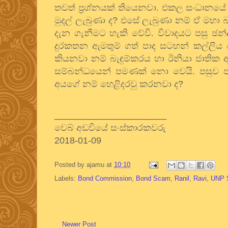
තවත් ප්‍රශ්නයක් තියෙනවා. එකල සංධානයේ ඇතැ
මුදල් ලැබුණා ද
?
එසේ ලැබුණා නම් ඒ මහා බැං
දැන ගැනීමට හැකි වේවි. විවාදයට පසු ඡන
දුරකතන ඇමතුම් ගත් පාද සටහන් කල්ලිය ක
කියනවා නම් බැඳුම්කරය හා ඊනියා ජාතික
සම්බන්ධයෙන් පමණක් නො වෙයි. පසුව පක්‍
අයගේ නම් හෙළිදරවු කරනවා ද
?
______________________
වෙබ් අඩවියේ සංස්කාරකවරු
2018-01-09
Posted by
ajamu
at
10:10
Labels:
Bond Commission
,
Bond Scam
,
Ranil
,
Ravi
,
UNP 
Newer Post