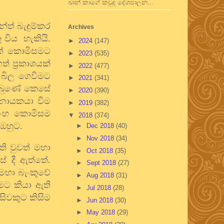
ඛාන් කාගේ කවුද දේශපාලන...
ේත් බැඳුම්කර
Archives
 විය හැකියි.
►
2024
(147)
යක් කොමිසමට
►
2023
(535)
් ප්‍රකාශයක්
►
2022
(477)
 බිල ගෙවීමට
►
2021
(341)
 ලැබුණේ කෙසේ
►
2020
(390)
ෂ නායකයා වීම
►
2019
(382)
සිිංහ කොමිසම
▼
2018
(374)
 ඔහුට.
►
Dec 2018
(40)
►
Nov 2018
(34)
ි වුවත් මහා
►
Oct 2018
(35)
ස් දී ඇත්තේ.
►
Sept 2018
(27)
මහා බැංකුවේ
►
Aug 2018
(31)
ීමට කියා ඇති
►
Jul 2018
(28)
ිසිවකුට කිසිම
►
Jun 2018
(30)
►
May 2018
(29)