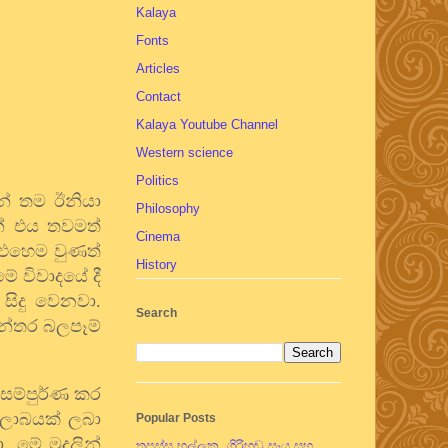
Kalaya
Fonts
Articles
Contact
Kalaya Youtube Channel
Western science
Politics
නේ තම ඊනියා
Philosophy
්නේ එය තවමත්
Cinema
 එහෙම වුණත්
History
ේ විවාදයේ දී
සිදු වෙනවා.
Search
යන්තර බලපෑම්
 සම්පුර්ණ කර
් ලාබයක් ලබා
Popular Posts
 මේ මුදලින්
තපස්සු භල්ලුක, ගිරිහඬු සෑය සහ