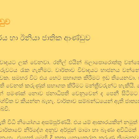
ඩුව
කරය හා ඊනියා ජාතික ආණ්ඩුව
 විවාදයට ලක් වෙනවා. රනිල් එයින් බලාපොරොත්තු වන්
ුදු පිරුවටය රැක ගැනීමට. වාර්තාව විවාදයට භාජනය වන
්ථාවක. සමහර විට එය හෙට සභාගත කිරීමට ඉඩ තියෙනවා.
 වෙනත් කරුණුත් සභාගත කිරීමට මන්ත්‍රීවරුන්ට හැකියි. ම
න් පමණක් නොව ජනාධිපති වෙනුවෙන් ද පෙනී සිටීමට 
ිශ්චිත ව කියන්න බැහැ. වාර්තාව සම්බන්ධයෙන් ඇති ජාත්‍
ේවි.
ඇති විධි නියෝගය අසම්පූර්ණයි. එය යම් ආකාරයකින් නමුත්
 වාර්තාවේ නිර්දේශ අනුව අර්ජුන් මාමා හා බෑණා අවිධිමත
් නැහැ. එහෙත් මෙහි දී කතා නොකෙරන කරුණු තිබෙනවා.