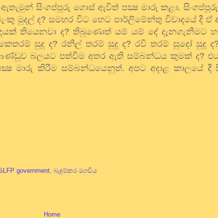
මුන් සිංගප්පූරු ගොස් ඇවිත් පක්‍ෂ මාරු කළා. සිංගප්පූරු
කු මුදල් ද
?
සමහර විට හෙට පාර්ලිමේන්තු විවාදයේ දී ඒ
්දයක් තියෙනවා ද
?
තිබුණොත් යම් යම් දේ දැනගැනීමට හැ
ෙතරම් සුදු ද
?
රනිල් තරම් සුදු ද
?
රවි තරම් සුදෝ සුදු ද
 ආණ්ඩුව බලයට පත්වීම අතර ඇති සම්බන්ධය කුමක් ද
?
එ
ෂ මාරු කිරීම සම්බන්ධයෙනුත්. අපට අදාළ කාලයේ දී සිං
SLFP government
,
බැඳුම්කර මගඩිය
Home