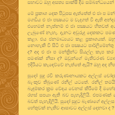
සභාවට ඔහු අසත්‍ය සාක්ෂි දීම සම්බන්ධයෙන
මේ ප්‍රකාශ දෙක පිටුපස ඇත්තේත් එ ජා ප මන්
මගඩිය එ ජා පක්‍ෂයට ම වැදගත් වී ඇති අන්ද
එහෙමත් නැත්නම් එ ජා පක්‍ෂයට හිතවත් අ
ලැබුණේ නැහැ. දැනට අවුරුදු දෙකකට පමණ ප
කළා. එය ජනමාධ්‍යයට කළ ප්‍රකාශයක්. ඔහ
නොහැකි වී සිටි එ ජා පක්‍ෂයට පාර්ලිමේන්
ද
?
අද එ ජා ප මන්ත්‍රින්ට සියල්ල කැප කර 
පමණක් නිසා ද
?
ඔවුන්ගේ මැතිවරණ ව්‍ය
ඉදිරියට කැඳෙව්වේ නැත්තේ ඇයි
?
ඔහු අද නි
සුදෝ සුදු රවි කරුණානායකට අල්ලස් චෝදන
බැංකුව තිබුණේ රනිල් යටතේ. රනිල් තමයි 
බැඳුම්කර ක්‍රම වේදය වෙනස් කිරීමේ දී මහේන්ද
රහස් සපයා ඇති බව පැහැදිලියි. එපමණක් න
බවත් පැහැදිලියි. සුදෝ සුදුට බෑණාගේ අල්
හේතුවක් නැතිව ආසාවට අල්ලස් දෙනවා ද
?