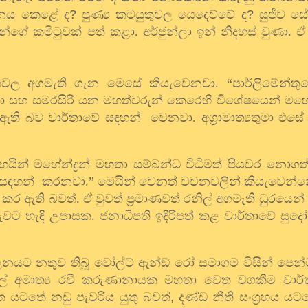
ජනය කෙළේ ද
?
පුණ්‍ය කටයුතුවල යෙදෙව්වේ ද
?
සුජීව 
්ගේ කමිටුවක් පත් කළා. අර්ජුන්ලා ඉන් නිදහස් වුණා. 
ශවල අගමැති ගැන මෙසේ කියැවෙනවා. “පාර්ලිමේන්තුවේ 
න් මහතා සහ සමරසිරි යන මහත්වරුන් කෙරෙහි විශේෂයෙන් මහේන
ඇති බව වාර්තාවේ සඳහන් වෙනවා. අග‍්‍රාමාත්‍යතුමා එස
ෙයින් මහේන්ද්‍රන් මහතා සම්බන්ධ විධිමත් පියවර නොග
ව සඳහන් කරනවා.” මෙයින් වෙනත් වචනවලින් කියැවෙන්
ෂා කර ඇති බවත්. ඒ වුවත් ප්‍රමාණවත් රනිල් අගමැති ධුරයෙන්
පිරුවට හැඳි උපාසක. ජනාධිපති ඉදිරිපත් කළ වාර්තාවේ සුදෝ
යට නතුව තිබූ වෝල්ට් ඇන්ඞ් රෝ සමාගම විසින් පෙන්ට
ුදල් අමාත්‍ය රවී කරුණානායක මහතා වෙත වගකීම වාර
ත යටතේ නඩු පැවරිය යුතු බවත්
,
දණ්ඩ නීති සංග‍්‍රහය 