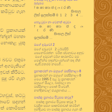
බුරුමය
සේනානායකගේ
෦ ෧ ෨ ෩ ෪ ෫ ෬ ෭ ෮ ෯
ඒ කමිටුව ගැන
සිංහල
ලිත් ඉලක්කම් 0 1 2 3 4 ...
හෙළටුවා හා වෙනත් අටුවා
෦ ෧ ෨ ෩ ෪ ෫ ෬
ප‍්‍රකාශයක්
෭ ෮ ෯
සිංහල ලිත්
්ද්‍රන් මහතා
ඉලක්කම් ...
ේ නොකළ යුතු
මගේ දරුවෝ 2
මගේ දරුවෝ 2 ධර්මසිරි
සෙනෙවිරත්න චරිත ස්වභාවය අනුව
මගේ දරුවන් වර්ග කරනවිට මම
ත් බවට එතුමා
මොලින්ම හඳුන්වා දුන්නේ තද හිත්
ඇති,එතරම් නම්‍යශී...
නේ අගමැතිගේ
ප්‍රභාකරන් හා ඔහුගේ මස්සිනාලා 8
 ඉවත් කිරීමට.
ප්‍රභාකරන් හා ඔහුගේ මස්සිනාලා 8
 සුදු රවි ගැන
මෙය 1995 දී පළ වූ ප්‍රභාකරන්
ඔහුගේ සීයලා, බාප්පලා හා
මස්සිනාලා පොත් පිංචෙනි.
නන්දිකඩාල් ජයග්‍රහණය ...
්හවුස්
,
තට්ටු
පාස්කු ප්‍රහාරය පිටුපස කවුද?
්තාවේ සදහන්
පාස්කු ප්‍රහාරය පිටුපස කවුද ?
චමුදිත සමග සාකච්ඡාවක් කරමින්
යටතේ කොමිසන්
ඉන්දියාව හා පාස්කු ප්‍රහාරය ගැන කී