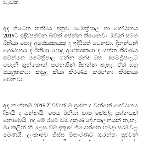
වැඩක්.
අද තිබෙන තත්වය අනුව මෛත්‍රිපාල හා ගෝඨාභය
ට ඉදිරිපත්වන බවක් පේන්න තියෙනවා. ඔවුන් සමග
2019
ඊනියා පොදු අපේක්‍ෂකයකු ද ඉදිරිපත් වෙනවා. දිනන්නේ
ගෝඨාභය ද ඊනියා පොදු අපේක්‍ෂකයා ද යන්න තීරණය
වෙන්නෙ මෛත්‍රිපාල ගන්න ඡන්ද මත. මෛත්‍රිපාලට
එවැනි තුන්කොන් සටනකින් දිනන්න බැහැ. ඒත් ඔහු
ජයග්‍රහකයා කවුද කියා තීරණය කරන්නා තීරකයා
වෙනවා.
අද නැත්නම්
දී වඩාත් ම ප්‍රශ්නය වන්නේ ගෝඨාභය
2019
දිනයි ද යන්නයි. මෙය ඊනියා වාම කේන්ද්‍ර ප්‍රශ්නයක්
නොවෙයි. අද මේ රටේ වම දකුණ දේශපාලනයක් නැහැ.
මා කලින් කී ලෙස වම දකුණ තියෙන්නෙ හමුදා සරඹවල
පමණයි. ලංකාවෙ තිස්ස විතාරණට කරන්න පුළුවන්