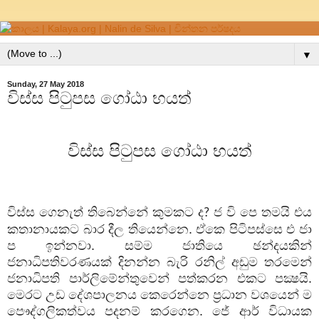
▼
Sunday, 27 May 2018
විස්ස පිටුපස ගෝඨා භයත්
විස්ස පිටුපස ගෝඨා භයත්
විස්ස ගෙනැත් තිබෙන්නේ කුමකට ද
ජ වි පෙ තමයි එය
?
කතානායකට බාර දීල තියෙන්නෙ. ඒකෙ පිටිපස්සෙ එ ජා
ප ඉන්නවා. සම්ම ජාතියෙ ඡන්දයකින්
ජනාධිපතිවරණයක් දිනන්න බැරි රනිල් අඩුම තරමෙන්
ජනාධිපති පාර්ලිමේන්තුවෙන් පත්කරන එකට පක්‍ෂයි.
මෙරට උඩ දේශපාලනය කෙරෙන්නෙ ප්‍රධාන වශයෙන් ම
පෞද්ගලිකත්වය පදනම් කරගෙන. ජේ ආර් විධායක