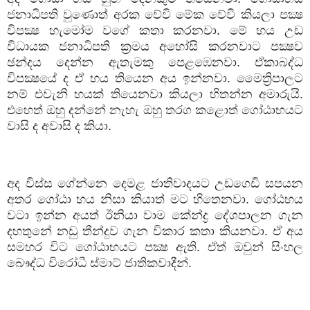
ජනාධිපති වුණොත් අරක වේවි මේක වේවි කියලා පක්‍ෂ
විපක්‍ෂ හැමෝම වගේ කතා කරනවා. මේ භය උඩ
විධායක ජනාධිපති ක්‍රමය අහෝසි කරනවාට පක්‍ෂව
ඡන්දය දෙන්න ඇතැමකු පෙළඹෙනවා. ඒකාබද්ධ
විපක්‍ෂයේ ද ඒ භය තියෙන අය ඉන්නවා. මෛත්‍රිපාලට
නම් එවැනි භයක් තියෙනවා කියලා හිතන්න අමාරුයි.
එහෙත් ඔහු දන්නේ නැහැ ඔහු තරග කළොත් ගෝඨාභයට
වාසි ද අවාසි ද කියා.
අද විස්ස ගේන්නෙ දෙමළ ජාතිවාදයට උඩගෙඩි සපයන
අතර ගෝඨා භය නිසා කියාත් මට හිතෙනවා. ගෝඨභය
වටා ඉන්න අයත් ඊනියා වාම කේන්ද්‍ර දේශපාලන ගැන
දහතුනේ නඩු තීන්දුව ගැන විකාර කතා කියනවා. ඒ අය
සමහර විට ගෝඨාභයට පක්‍ෂ ඇති. ඒත් ඔවුන් සිංහල
බෞද්ධ විරෝධී ස්මාට් ජාතිකවාදීන්.