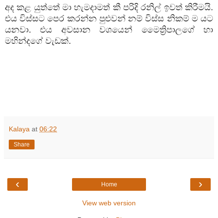
අද කළ යුත්තේ මා හැමදාමත් කී පරිදි රනිල් ඉවත් කිරීමයි.
එය විස්සට පෙර කරන්න පුළුවන් නම් විස්ස නිකම් ම යට
යනවා. එය අවසාන වශයෙන් මෛත්‍රිපාලගේ හා
මහින්දගේ වැඩක්.
Kalaya
at
06:22
Share
‹
›
Home
View web version