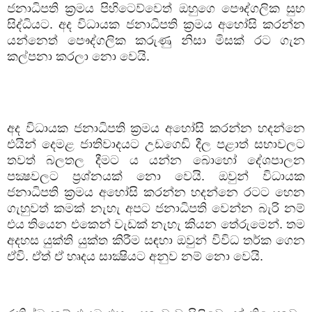
ජනාධිපති ක්‍රමය පිහිටෙව්වෙත් ඔහුගෙ පෞද්ගලික සුභ
සිද්ධියට. අද විධායක ජනාධිපති ක්‍රමය අහෝසි කරන්න
යන්නෙත් පෞද්ගලික කරුණු නිසා මිසක් රට ගැන
කල්පනා කරලා නො වෙයි.
අද විධායක ජනාධිපති ක්‍රමය අහෝසි කරන්න හදන්නෙ
එයින් දෙමළ ජාතිවාදයට උඩගෙඩි දීල පළාත් සභාවලට
තවත් බලතල දීමට ය යන්න බොහෝ දේශපාලන
පක්‍ෂවලට ප්‍රශ්නයක් නො වෙයි. ඔවුන් විධායක
ජනාධිපති ක්‍රමය අහෝසි කරන්න හදන්නෙ රටට හෙන
ගැහුවත් කමක් නැහැ අපට ජනාධිපති වෙන්න බැරි නම්
එය තියෙන එකෙන් වැඩක් නැහැ කියන තේරුමෙන්. තම
අදහස යුක්ති යුක්ත කිරීම සඳහා ඔවුන් විවිධ තර්ක ගෙන
ඒවි. ඒත් ඒ හෘදය සාක්‍ෂියට අනුව නම් නො වෙයි.