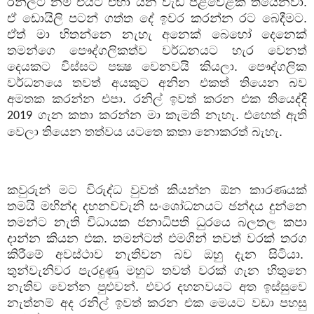
රනිල්ට නම් එයට එහා යන වැඩ පිළිවෙළක් තියෙනවා.
ඒ ඩොයිලි පටන් ගත්ත දේ ඉවර කරන්න රට බෙදීමට.
ඒත් මා හිතන්නෙ නැහැ අනෙක් බෙහෝ දෙනෙක්
තමන්ගෙ පෞද්ගලිකත්ව වර්ධනයට හැර වෙනත්
දෙයකට විස්සට පක්‍ෂ වෙනවයි කියලා. පෞද්ගලික
වර්ධනයෙ තවත් අයකුට අනින එකත් තියෙන බව
අමතක කරන්න එපා. රනිල් ඉවත් කරන එක තියෙද්දි
ගැන කතා කරන්න මා කැමති නැහැ. එහෙත් ඇති
2019
වෙලා තියෙන තත්වය යටතෙ කතා නොකරත් බැහැ.
කවුරුන් මට විරුද්ධ වුවත් කියන්න ඕන කාරණයක්
තමයි මහින්ද දහනවවැනි සංශෝධනයට ඡන්දය දුන්නෙ
තමන්ට නැති විධායක ජනාධිපති ධුරයෙ බලතල කපා
දාන්න කියන එක. තමන්ටත් එමගින් තවත් වරක් තරග
කිරීමේ අවස්ථාව නැතිවන බව ඔහු දැන සිටියා.
තුන්වැනිවර පැරදුණු මහුට තවත් වරක් ගැන හිතුනෙ
නැතිව වෙන්න පුළුවන්. එවර දහනවයට අත ඉස්සුවෙ
නැත්නම් අද රනිල් ඉවත් කරන එක මෙයට වඩා පහසු