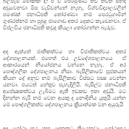
බලපෑම මොකක් ද
ජ වි පෙරමුණට තව තවත් ඡන්ද
?
අඩුවෙනවා මිස වැඩිවන්නේ නැහැ. විශ්වවිද්‍යාලවලින්
පමණක් ජනාධිපති තෝරණවා නම් පෙරටුගාමින්
ගුණරත්නම් හා පුබුදු ජාගොඩ අතර දෙකට කැඩෙනවා. ඒ
විප්ලවීය ජනාධිපති කවුද කියලා තෝරගන්න බැරුව.
අද ඇත්තේ ජාතිකත්වය හා විජාතිකත්වය අතර
දේශපාලනයක්. එහෙත් එය උඩදේශපාලනයෙ
ඒ
ආකාරයෙන් නියෝජනය වන්නෙ නැහැ. ඒ අර
පෞද්ගලික දේශපාලනය නිසා. බැසිලිකාවේ පූජකයන්
කියන දේ අනුව නම් බැසිලිකාව විස්සට පක්‍ෂ වෙන්න
යනවා. එයටත් හේතුව පැහැදිලියි. බැසිල්ට ජනාධිපති
අපේක්‍ෂකත්වය ලැබීමට ඇති ඉඩකඩ ඉතා අඩුයි. මට
දිනන්න බැරි නම් වෙන අයකු ද නොදිනිය යුතුයි යන්න
මේ පෞද්ගලිකත්ව දේශපාලනය ක්‍රියාත්මක වන අයුරුයි
අද ගෝඨා භය හුඟ දෙනකුට තියෙනවා. ගෝඨාභය