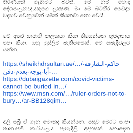
තීරණයක් ගැනීමට බවත්. මේ නම් හොඳ
දේශපාලනඥයකුගෙ ලක්‍ෂණ. මා මේ බටහිර වෛද්‍ය
විද්‍යාව වෙනුවෙන් යමක් කියනවා නො වෙයි.
මේ අතර සාජාහි පාලකයා කියා තියෙන්නෙ භූමදානය
එපා කියා. ඔහු මුස්ලිම් බැතිමතෙක්. මේ සබැඳිවලට
යන්න.
https://sheikhdrsultan.ae/…/
حاكم-الشارقة-
يوجه-بعدم-دفن
-
أيا
-…
https://dubaigazette.com/covid-victims-
cannot-be-buried-in…/
https://www.msn.com/…/ruler-orders-not-to-
bury…/ar-BB128qim…
අලි සබ්‍රි ඒ ගැන මොකද කියන්නෙ. පසුව මෙරට සාජා
තානාපති කාර්යාලය පැහැදිලි අදහසක් නොදෙන