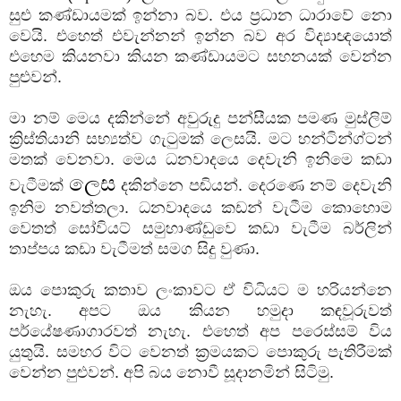
සුළු කණ්ඩායමක් ඉන්නා බව. එය ප්‍රධාන ධාරාවේ නො
වෙයි. එහෙත් එවැන්නන් ඉන්න බව අර විද්‍යාඥයොත්
එහෙම කියනවා කියන කණ්ඩායමට සහනයක් වෙන්න
පුළුවන්.
මා නම් මෙය දකින්නේ අවුරුදු පන්සීයක පමණ මුස්ලිම්
ක්‍රිස්තියානි සභ්‍යත්ව ගැටුමක් ලෙසයි. මට හන්ටින්ග්ටන්
මතක් වෙනවා. මෙය ධනවාදයෙ දෙවැනි ඉනිමෙ කඩා
ලෙස
වැටීමක්
දකින්නෙ පඬියන්. දෙරණෙ නම් දෙවැනි
ඉනිම නවත්තලා. ධනවාදයෙ කඩන් වැටීම කොහොම
වෙතත් සෝවියට් සමුහාණ්ඩුවෙ කඩා වැටීම බර්ලින්
තාප්පය කඩා වැටීමත් සමග සිදු වුණා.
ඔය පොකුරු කතාව ලංකාවට ඒ විධියට ම හරියන්නෙ
නැහැ. අපට ඔය කියන හමුදා කඳවූරුවත්
පර්යේෂණාගාරවත් නැහැ. එහෙත් අප පරෙස්සම් විය
යුතුයි. සමහර විට වෙනත් ක්‍රමයකට පොකුරු පැතිරීමක්
වෙන්න පුළුවන්. අපි බය නොවී සූදානමින් සිටිමු.