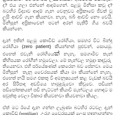
ද? එය ගලා එන්නේ ආදම්ගෙන්. පළමු මිනිසා කවු ද?
බටහිර විද්‍යාව ආදම් ගැන වෙනුවට අප්‍රිකාවේ ජීවත් වූ
ලුසි ආච්චි ගැන කියනවා. නැහැ බබි ආච්චි නො වෙයි.
මිනිසුන් අප්‍රිකාවෙන් පටන් අරන් පැතිරී ගිය බවයි
කියන්නෙ.
දැන් ඉතින් පළමු කොවිඩ් රෝගියා, සමහර විට බින්දු
රෝගියා (zero patient) කියන්නත් පුළුවන්, සොයමු.
ක්
එහෙත් එවැනි රෝගියෙ
නැහැ. සමගාමීව තැන්
කිහිපයක රෝගීන් හමුවෙලා. මේ තැන්වල හමුදා කඳවුරු
තියෙනවා. එහි පර්යේෂණත් කෙරෙන බව පේනවා. මෙය
මිනිසුන් තැනූ වෛරසයක් කියා මා කියන්නේ නැහැ.
එහෙත් නයි සමග එකතු වී අමනුෂ්‍යයන් කළ වැඩක් බවයි
අර සිරීපාද අඩවියෙ හාමුදුරුවො කිවුවෙ. පඬියන්
පඬිපෝතකයන් පඬි නැට්ටන් කියාවි මැන්ටලය හොඳට ම
සවුත්තු වෙලා විකාර කියවනවා කියවනවා කියල.
ඒත් මට ඊයේ දැන ගන්න ලැබුණා බටහිර රටවල දැන්
කොවිඩ් (
reptilian)
උරග වෛරසයක් ලෙස හඳුනාගන්නා