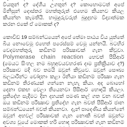
වියතුන් ද? දේශීය උගතුන් ද? කොහොමටත් අපේ
මිනිසුන් දොස්තර මහත්තුරුත් එහෙම කියනව කියල
කියන්න කැමතියි. හාමුදුරුවරුත් බුදුදහම විද්‍යාත්මක
කරන එකේ ඒ මොකක් ද?
කොවිඩ් 19 සම්බන්ධයෙන් අපේ තේමා පාඨය විය යුත්තේ
බිය නොවෙමු එහෙත් පරෙස්සම් වෙමු යන්නයි. බටහිර
වෙදමහත්තුරු කඩිනම් පරික්‍ෂාවක් ගැන කිවුවා.
Polymerase chain reaction
හෙවත් පීසීආර්
(මෙයට සිංහල නම බහුඅවයවහරණ දාම ප්‍රතික්‍රියාව ද?)
පරීක්‍ෂාව මදි බව තමයි ඔවුන් කිවුවෙ. ඔවුන් සෞඛ්‍ය
බලධාරීන්ට චෝදනා කළා ඊනියා කඩිනම් පරීක්‍ෂා ගැන
කඩිනම් තීරණයක් ගන්නෙ නැහැ කියා. අද බොහෝ
දෙනා එකඟ වෙලා තියෙනවා පීසීආර් හොඳයි කියලා.
ප්‍රතිදේහ සෑදීමට දින දහයක් පමණ කල් ගත වන බවත්
ඔය කඩිනම් පරීක්‍ෂාව ප්‍රතිදේහ ගැන බවත් පීසීආර් ජාන
සම්බන්ධයෙන් බවත් කියනවා. දැන් පාදෙණිය කියන්නේ
ඔවුන් අහවල් පරීක්‍ෂාවක් ගැන නොකී බවත් ඔවුන්ට
අවශ්‍ය වූයේ මොකක් හරි හොඳ පරීක්‍ෂාවක් ගැන කඩිනම්