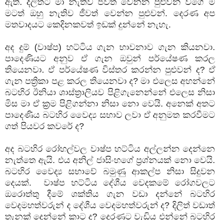
ඇති. දිලිත්ට මා නැතිව ජීවත් වෙන්න පුළුවන් වගේ ම
මටත් ඔහු නැතිව ජීවත් වෙන්න පුළුවන්. දෙරණ අප
මතවාදයට කෙදිනකවත් ඉඩක් දුන්නේ නැහැ.
අද දුම් (වාෂ්ප) හට්ටිය ගැන භාවනාව ගැන කියනවා.
පාදෙණියට අනුව ඒ ගැන ඔවුන් පර්යේෂණ කරල
තියෙනවා. ඒ පර්යේෂණ විස්තර කරන්න පුළුවන් ද? ඒ
ගැන පත්‍රිකා පළ කරල තියෙනවා ද? මා එලෙස අහන්නේ
බටහිර ඊනියා ශාස්ත්‍රාලියව පිළිගැනෙන්නේ එලෙස නිසා
මිස මා ඒ ක්‍රම පිළිගන්නා නිසා නො වෙයි. අනෙක් අතට
පාදෙණිය බටහිර වෛද්‍ය සභාව ලවා ඒ අනුමත කරවීමට
ගත් පියවර කවරේ ද?
අද බටහිර රෝහල්වල වාෂ්ප හට්ටිය අල්ලන්න දෙන්නෙ
නැත්තෙ ඇයි. එය අනිල් ජාසිංහගේ ප්‍රශ්නයක් නො වෙයි.
බටහිර වෛද්‍ය සභාවේ බමුණු ආකල්ප නිසා සිදුවන
දෙයක්. වාෂ්ප හට්ටිය දේශීය වෙදකමේ රෝගවලට
ඔරොත්තු දීමේ ශක්තිය ගැන වඩා දන්නේ බටහිර
වෙදමහත්වරුන් ද දේශීය වෙදමහත්වරුන් ද? දිලිත් වඩාත්
තැනක් දෙන්නේ කාට ද? දෙරණට වැඩිය එන්නේ බටහිර