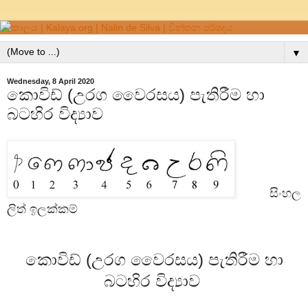
▼
Wednesday, 8 April 2020
කොවිඩ් (උරග වෛරසය) පැතිරීම හා
බටහිර විද්‍යාව
සිංහල
ලිත් ඉලක්කම්
කොවිඩ් (උරග වෛරසය) පැතිරීම හා
බටහිර විද්‍යාව