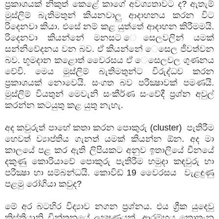
ප්‍රකාශයක් නිකුත් කෙළේ කාගේ අවශ්‍යතාවට ද? ඇතැම්
මුස්ලිම් බැතිමතුන් කියනවාලු ආදාහනය කරන විට
රිදෙනවා කියා. එසේ නම් කළ යුත්තේ ආදාහන කිරීමමයි.
රිදෙනවා කියන්නේ මනසට ෙසෙලවලින් යමක්
සන්නිවේදනය වන බව. ඒ කියන්නේ ෙසෙල ජීවත්වන
බව. භූමදාන කළොත් වෛරසය ඒ ෙසෙලවල ගුණනය
වේවි. මෙය මුස්ලිම් බැතිමතුන්ට විරුද්ධව කරන
ප්‍රකාශයක් නොවෙයි. සංගත බව පරීක්‍ෂාවක් පමණයි.
මුස්ලිම් වියතුන් මෙවැනි සංකීර්ණ සංවේදී ප්‍රශ්න අවුල්
කරන්න කටයුතු කළ යුතු නැහැ.
අද කවුරුත් පාහේ කතා කරන පොකුරු (cluster) පැතිරීම
හෙවත් ව්‍යාප්තිය ගැනත් යමක් කියන්න ඕන. අද මා
කාලයේ පළ කර ඇති ලිපියකට අනුව ඉතාලියේ චීනයේ
දකුණු කොරියාවේ පොකුරු පැතිරීම හමුදා කඳවුරු හා
පරීක්‍ෂා හා සම්බන්ධයි. කොවිඩ් 19 වෛරසය වැළඳුණු
පළමු රෝගියා කවුද?
මේ අර බටහිර විද්‍යාව නගන ප්‍රශ්නය. එය ග්‍රීක යුදෙවු
ක්‍රිස්තියානි චින්තනයේ ලක්‍ෂණයක්. ආරම්භය කොතැන