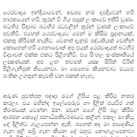
ථෙරවාදය ඉන්දියාවෙන්, අවශ්‍ය නම් දඹදිවෙන් හරි
භාරතයෙන් හරි, තුරන් වී ගිය පසුත් ලංකාවේ ඉතිරි වුණා.
බටහිර විිද්‍යාව බටහිර රටවලින් තුරන් වුණත් ලංකාවේ
පවතීවි. එහෙත් ථෙරවාදයට මෙන් ම කිසිම ප්‍රදානයක්,
එකතු කිරීමක් නැතිව. වෙනත් දැනුම් පද්ධතියක් වෙනින්
කොහෙන් හරි ගෙනාවොත් අප එයත් ථෙරවාදයත් බටහිර
විද්‍යාවත් එක්ක එකට පිළිගනීවි. එය සිංහල සංස්කෘතියේ
ලක්‍ෂණයක්. අප ළඟ තවමත් යක්‍ෂ සිරිත් විරිත්
පිළිගැනීමුත් තියෙනවා. මා මෙහෙම කියනවාට මධ්‍යම
පංතික උගතුන් කැමති වන එකක් නැහැ.
අරුණ පුවත්පත බදාදා මගේ ලිපිය පළ කිරීම නතර
කරලා. එය මහින්ද ඉලේපෙරුම හා දිලිත් ජයවීර ගත්
තීරණයක් වෙන්න ඕන. ඔවුන් මගේ ලිපි පළ කිරීම
ආරම්භ කෙළේ ජනාධිපතිවරණයට කලින්. එකල මා කියූ
දේ දිලිත්ට ගැලපෙන්න ඇති. එහෙත් අද මා පාදෙණිය
ගැන අලි සබ්‍රි ගැන කියන දේ ඔහුට නොගැලපෙනවා