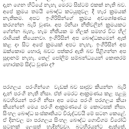
දැන ගෙන හිටියේ නැහැ මෙරට සිස්ටම් එකක් නැති බව.
අපේ ක්‍රමය තමයි බෞද්ධ කටයුතුවල දී හැර ක්‍රමයක්
නැතිකම. අපට ඉංගිරිසින්ගේ ක්‍රමය අවශෝෂණය
කරගන්න බැරි වුණා. අප ඊනියා නීතිවලින් ක්‍රමයකට
ගේන්න බැහැ. හැම නීතියක ම හිලක් සමහර විට හිල්
රාශියක් තියෙනවා. ඉංගිරිසින් අප බෞද්ධකමෙන් ඈත්
කළ දා සිට අපේ ක්‍රමයක් අපට නැහැ. ඉංගිරිසින් අප
ඔක්කොම හොරු බවට පත්කර ඇති බව පිළිගන්න අප
සූදානම් නැහැ. තෙල් පෝලිම් සම්බන්ධයෙන් කොතරම්
හොරකම් සිද්ධ වුණා ද
?
පරගලය
පරංගින්ගෙ
වැඩක් බව සෘජුව කියන්න
බැරි
දැන් පරංගි නැති නිසා. ඒත් මෙරට ආක්‍රමණය කළ පළමු
බටහිරයන් පරංගි නිසා අප මෙය පරංගි පරගලය කියා
කියන්නේ මෙය පරංගි ආක්‍රමණයේ ම කොටසක් නිසා.
සිංහල බෞද්ධ සංස්කෘතියට විරුද්ධවයි මේ සටන කෙළේ.
ඒ දිනවල මා පරගලය සිංහල බෞද්ධ ගොවිගම විරෝධී
සටනක් ලෙසත් හැඳින්වූවා. බටහිරයන්ට ඇත්තේ
,