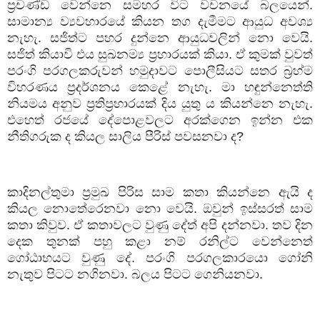
ප්‍රචණ්ඩ වෙන්නෙ සමහර විට වචනයේ බලයෙන්.
සාමාන්‍ය ව්‍යවහාරයේ කියන තග දැමීමට ආයුධ අවශ්‍ය
නැහැ. සජිත්ට පහර දුන්නෙ ආයුධවලින් නො වෙයි.
සජිත් කියාවි එය සුඛනම්‍ය ප්‍රහාරයක් කියා. ඒ කුමක් වුවත්
පරංගි පරගලකරුවන් හමුදාවට පොලීසියට සතර බ්‍රහ්ම
විහරණය ප්‍රදර්ශනය කෙළේ නැහැ. මා හඳුන්නෙත්ති
නියමය අනුව ප්‍රතිප්‍රහාරයක් දිය යුතු ය කියන්නෙ නැහැ.
එහෙත් රජයේ දේපොළවලට අරක්ගෙන ඉන්න එක
නීතිගරුක ද කියල සාලිය පීරිස් පවසනවා ද
?
කාදිනල්තුමා ප්‍රමුඛ පිරිස සාම කතා කියන්නෙ ඇයි ද
කියල නොතේරෙනවා නො වෙයි. ඔවුන් ඉස්සරත් සාම
කතා කිවුව. ඒ කතාවලට වුණු දේත් අපි දන්නවා. තව දින
දෙක තුනක් පහු කළා නම් රනිල්ට වෙන්නෙත්
ගෝඨාභයට වුණු දේ. පරංගි පරගලකාරයො ගෝනි
නැතුව පිටට නගිනවා. බලය පිටට ගෙනියනවා.