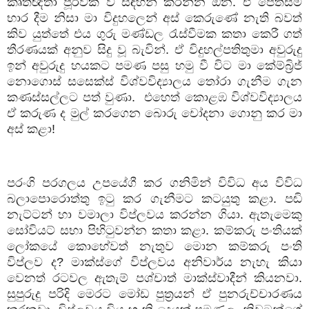
කෘතඥතා පූර්වක ව සඳහන් කරන්න ඕන. ඒ පෙත්සම
භාර දීම නිසා මා විදුහලෙන් අස් කෙරුණේ නැති බවත්
කිව යුත්තේ එය ගුරු මණ්ඩල රැස්වීමක කතා කෙරී ගත්
තීරණයක් අනුව සිදු වූ බැවින්. ඒ විදුහල්පතිතුමා අවුරුදු
ඉන් අවුරුදු හයකට පමණ පසු හමු වී විට මා කේම්බ්‍රිජ්
නොගොස් සසෙක්ස් විශ්වවිද්‍යාලය තෝරා ගැනීම ගැන
කණස්සල්ලට පත් වුණා.
එහෙත් කොළඹ විශ්වවිද්‍යාලය
ඒ කරුණ ද මුල් කරගෙන බොරු චෝදනා ගොනු කර මා
අස් කළා!
පරංගි පරගලය උපයේගී කර ගනිමින් විවිධ අය විවිධ
බලාපොරොත්තු ඉටු කර ගැනීමට කටයුතු කළා. පඬි
නැට්ටන් හා වමාලා විප්ලවය කරන්න ගියා. ඇතැමෙකු
සෝවියට් සභා පිහිටුවන්න කතා කළා. කම්කරු පංතියක්
ලෝකයේ කොහේවත් නැතුව මොන කම්කරු පංති
විප්ලව ද
?
මාක්ස්ගේ විප්ලවය අනිවාර්ය නැහැ කියා
වෙනත් රටවල ඇතැම් පශ්චාත් මාක්ස්වාදීන් කියනවා.
සුපුරුදු පරිදි මෙරට මෝඩ පුත්‍රයන් ඒ පුනරුච්චාරණය