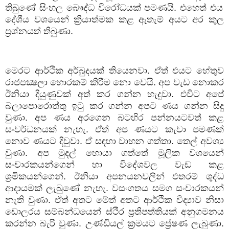
තිබුණේ සිංහල බෞද්ධ විරෝධයක් පමණයි. එහෙත් එය
දේශීය වශයෙන් ක්‍රියාත්මක කළ ඇතැම් අයට අර කුල
ප්‍රශ්නයත් තිබුණා.
මෙරට ආර්ථික අර්බුදයක් තියෙනවා. ඒත් එයට හේතුව
රාජපක්‍ෂලා හොරකම් කිරීම නො වෙයි. අප වැඩ නොකර
ඊනියා දියුණුවක් අත් කර ගන්න හැදුවා. එවිට අපේ
බලාපොරොත්තු ඉටු කර ගන්න අපට ණය ගන්න සිදු
වුණා. අප ණය අරගෙන බටහිර පන්නයටවත් කළ
සංවර්ධනයක් නැහැ. ඒත් අප ණයට කැවා පමණක්
නොව ණයට දිවුවා. ඒ සඳහා වාහන ගත්තා. තෙල් අවශ්‍ය
වුණා. අප මුදල් හොයා ගත්තේ මූලික වශයෙන්
සංචාරකයන්ගෙන් හා විදේශවල වැඩ කළ
ශ්‍රමිකයන්ගෙන්. ඊනියා අපනයනවලින් එතරම් ශුද්ධ
ආදායමක් ලැබුණේ නැහැ. වසංගතය සමග සංචාරකයන්
නැති වුණා. ඒත් අතට මේත් අතට ආර්ථික විද්‍යාව නිසා
ඩොලරය සම්බන්ධයෙන් ස්ථිර ප්‍රතිපත්තියක් අනුගමනය
කරන්න බැරි වුණා. උණ්ඩියල් ක්‍රමයට ප්‍රේෂණ ලැබුණා.