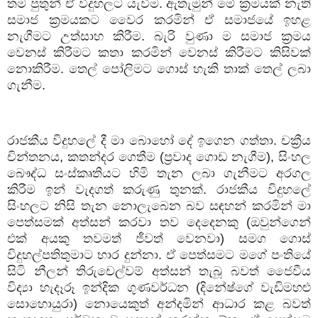
තම පුතුන් ඒ විදුහලට යැවීම. ඇතැමුන් මේ ක්‍රමයක් නැති
සමාජ ක්‍රමයකට වෛර කරමින් ඒ සමාජයේ ඉහළ
නැගීමට උත්සාහ කිරීම. බැරි වුණා ම සමාජ ක්‍රමය
වෙනස් කිරීමට කතා කරමින් වෙනස් කිරීමට කිසිවක්
නොකිරීම. තෙල් පෝලිමට ගොස් හැකි තාක් තෙල් ලබා
ගැනීම.
රාජකීය විදුහලේ දී මා බොහෝ දේ ඉගෙන ගත්තා. චක්‍රීය
චින්තනය
,
කතන්දර ගෙතීම (ප්‍රවාද ගොඩ නැගීම)
,
සිංහල
බෞද්ධ සංස්කෘතියට හිමි තැන ලබා ගැනීමට අරගල
කිරීම ඉන් වැදගත් කරුණු තුනක්. රාජකීය විදුහලේ
සිංහලට නිසි තැන නොලැබෙන බව සඳහන් කරමින් මා
පෙත්සමක් අත්සන් කරවා තව දෙදෙනකු (ඔවුන්ගෙන්
එක් අයකු තවමත් ජීවත් වෙනවා) සමග ගොස්
විදුහල්පතිතුමාට භාර දුන්නා. ඒ පෙත්සමට මගේ පංතියේ
සිටි නීලන් තිරුචෙල්වම් අත්සන් තැබූ බවත් ජෛවීය
විද්‍යා හැදෑරූ ඉන්දික ගුණවර්ධන (දිනේෂ්ගේ වැඩිමහළු
සොහොයුරා) නොයෙකුත් අන්දමින් ආධාර කළ බවත්