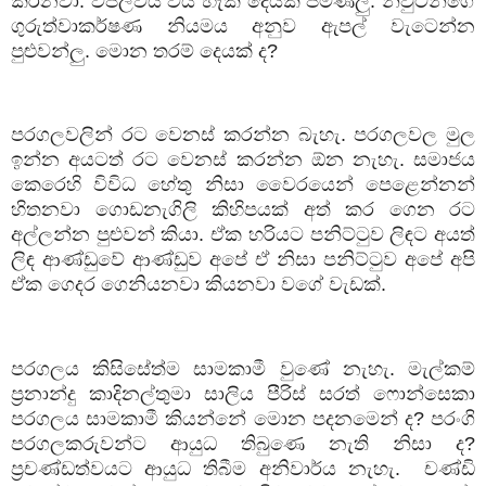
කරනවා. විප්ලවය විය හැකි දෙයක් පමණලු. නිවුටන්ගේ
ගුරුත්වාකර්ෂණ නියමය අනුව ඇපල් වැටෙන්න
පුළුවන්ලු. මොන තරම් දෙයක් ද
?
පරගලවලින් රට වෙනස් කරන්න බැහැ. පරගලවල මුල
ඉන්න අයටත් රට වෙනස් කරන්න ඕන නැහැ. සමාජය
කෙරෙහි විවිධ හේතු නිසා වෛරයෙන් පෙළෙන්නන්
හිතනවා ගොඩනැගිලි කිහිපයක් අත් කර ගෙන රට
අල්ලන්න පුළුවන් කියා. ඒක හරියට පනිට්ටුව ලිඳට අයත්
ලිඳ ආණ්ඩුවේ ආණ්ඩුව අපේ ඒ නිසා පනිට්ටුව අපේ අපි
ඒක ගෙදර ගෙනියනවා කියනවා වගේ වැඩක්.
පරගලය කිසිසේත්ම සාමකාමී වුණේ නැහැ. මැල්කම්
ප්‍රනාන්දු කාදිනල්තුමා සාලිය පීරිස් සරත් ෆොන්සෙකා
පරගලය සාමකාමී කියන්නේ මොන පදනමෙන් ද
?
පරංගි
පරගලකරුවන්ට ආයුධ තිබුණෙ නැති නිසා ද
?
ප්‍රචණ්ඩත්වයට ආයුධ තිබීම අනිවාර්ය නැහැ.
චණ්ඩි