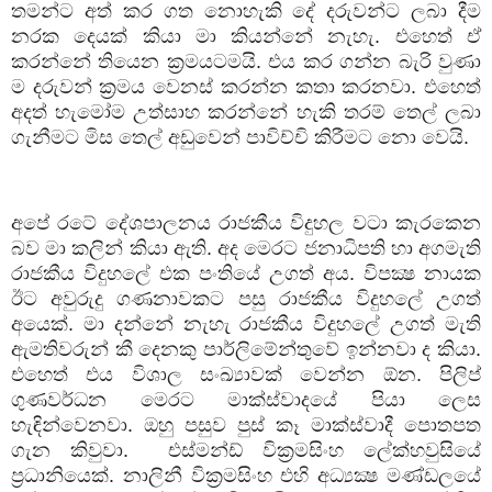
තමන්ට අත් කර ගත නොහැකි දේ දරුවන්ට ලබා දීම
නරක දෙයක් කියා මා කියන්නේ නැහැ. එහෙත් ඒ
කරන්නේ තියෙන ක්‍රමයටමයි. එය කර ගන්න බැරි වුණා
ම දරුවන් ක්‍රමය වෙනස් කරන්න කතා කරනවා. එහෙත්
අදත් හැමෝම උත්සාහ කරන්නේ හැකි තරම් තෙල් ලබා
ගැනීමට මිස තෙල් අඩුවෙන් පාවිච්චි කිරීමට නො වෙයි.
අපේ රටේ දේශපාලනය රාජකීය විදුහල වටා කැරකෙන
බව මා කලින් කියා ඇති. අද මෙරට ජනාධිපති හා අගමැති
රාජකීය විදුහලේ එක පංතියේ උගත් අය. විපක්‍ෂ නායක
ඊට අවුරුදු ගණනාවකට පසු රාජකීය විදුහලේ උගත්
අයෙක්. මා දන්නේ නැහැ රාජකීය විදුහලේ උගත් මැති
ඇමතිවරුන් කී දෙනකු පාර්ලිමේන්තුවේ ඉන්නවා ද කියා.
එහෙත් එය විශාල සංඛ්‍යාවක් වෙන්න ඕන. පිලිප්
ගුණවර්ධන මෙරට මාක්ස්වාදයේ පියා ලෙස
හැඳින්වෙනවා. ඔහු පසුව පුස් කෑ මාක්ස්වාදී පොතපත
ගැන කිවුවා
.
එස්මන්ඩ් වික්‍රමසිංහ ලේක්හවුසියේ
ප්‍රධානියෙක්. නාලිනී වික්‍රමසිංහ එහි අධ්‍යක්‍ෂ මණ්ඩලයේ