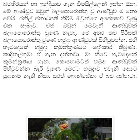
බටහිරයන් හා ඉන්දියාව ගැන විමසිල්ලෙන් ඉන්න ඕන.
මේ ආණ්ඩුව ඔවුන් බලපොරොත්තු වූ ආණ්ඩුව ම නො
වෙයි. රනිල් ජනාධිපති කිරීම ඔවුන්ගෙ අපේක්‍ෂාව වුණු
එක සැබෑව. ඒත් ඔවුන් මෙවැනි ආණ්ඩුවක්
බලාපොරොත්තු වුණෙ නැහැ. මේ අතර තව පිරිසක්
බලාපොරොත්තු වුණෙ හමුදා ආණ්ඩුවක් පිහිටුවන්න. එහි
හැටදෙකේ හමුදා කුමන්ත්‍රණයෙ දෝංකාර තිබුණා.
කාදිනල්තුමා ඒ ගැන දන්නවා. මා කීවෙ හැටදෙකේ
කුමන්ත්‍රණය ගැන. කොහොමටත් හමුදා ආණ්ඩුවක්
පිහිටුවන්න බැරි වුණෙ මෙරට හමුදාව එවැනි දෙයට
සූදානම් නැති නිසා. සරත් ෆොන්සේකා ඒ බව දන්නවා.