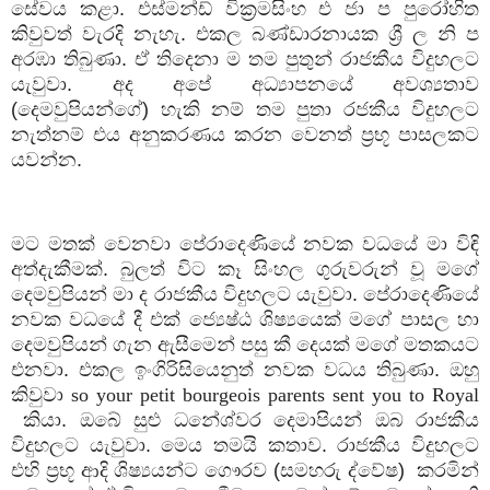
සේවය කළා. එස්මන්ඩ් වික්‍රමසිංහ එ ජා ප පුරෝහිත
කිවුවත් වැරදි නැහැ. එකල බණ්ඩාරනායක ශ්‍රී ල නි ප
අරඹා තිබුණා. ඒ තිදෙනා ම තම පුතුන් රාජකීය විදුහලට
යැවුවා. අද අපේ අධ්‍යාපනයේ අවශ්‍යතාව
(දෙමවුපියන්ගේ) හැකි නම් තම පුතා රජකීය විදුහලට
නැත්නම් එය අනුකරණය කරන වෙනත් ප්‍රභූ පාසලකට
යවන්න.
මට මතක් වෙනවා පේරාදෙණියේ නවක වධයේ මා විඳි
අත්දැකීමක්. බුලත් විට කෑ සිංහල ගුරුවරුන් වූ මගේ
දෙමවුපියන් මා ද රාජකීය විදුහලට යැවුවා. පේරාදෙණියේ
නවක වධයේ දී එක් ජ්‍යෙෂ්ඨ ශිෂ්‍යයෙක් මගේ පාසල හා
දෙමවුපියන් ගැන ඇසීමෙන් පසු කී දෙයක් මගේ මතකයට
එනවා. එකල ඉංගිරිසියෙනුත් නවක වධය තිබුණා. ඔහු
කිවුවා
so your petit bourgeois parents sent you to Royal
කියා. ඔබේ සුළු ධනේශ්වර දෙමාපියන් ඔබ රාජකීය
විදුහලට
යැවුවා. මෙය තමයි කතාව. රාජකීය විදුහලට
එහි ප්‍රභූ ආදි ශිෂ්‍යයන්ට ගෞරව (සමහරු ද්වේෂ)
කරමින්