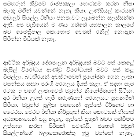
සමහරුන් කිවුවේ රාජපක්‍ෂලා හොරකම් කරන නිසා
බෑංකු මගින් යවන්නේ නැහැ කියා. උණ්ඩියල් කාරයන්
ඩොලර් සියල්ල ඊනියා ජනතාවට ලැබෙන්න සලස්සන්න
ඇති. අප වැඩියෙන් ම ණය ගත්තේ යහපාලන කාලයේ
බව මෛත්‍රිපාල කොහොම වෙතත් රනිල් නොදැන
සිටින්න විධියක් නැහැ.
ආර්ථික අර්බුදය දේශපාලන අර්බුදයක් බවට පත් කෙළේ
බැසිල් විරෝධය ආණ්ඩු විරෝධයක් බවට පත් කළ
විමල්ලා. බටහිරයන් අවස්ථාවෙන් ප්‍රයෝජන ගෙන ලංකා
වසන්තය සඳහා පරංගි පරගලය දියත් කළා. ඒ සඳහා සෑම
රටක ම වගේ ලංකාවෙත් ඔවුන්ට නියෝජිතයන් සිටියා.
අර ඊනියා උගත් ගැමි තරුණයන් පරගලයට සූදානමින්
සිටියා. ඔවුන්ට මූලික වශයෙන් ඇත්තේ ඊර්ෂ්‍යාව හා
වෛරය. මෙරට ඊනියා නිර්ප්‍රභූන් කියා කොටසක් නිදහස්
අධ්‍යාපනයෙන් පසු නැහැ. ඇත්තේ ප්‍රභූන් බවට පත්වීමට
උත්සාහ කරන පිරිසක් පමණයි. එහෙත් ඔවුන්
සියල්ලන්ගේ බලාපොරොත්තු ඉටු වන්නේ නැහැ.