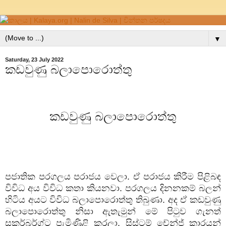
▼
Saturday, 23 July 2022
කඩවුණු බලාපොරොත්තු
කඩවුණු බලාපොරොත්තු
පජාතික පරගලය පරාජය වෙලා. ඒ පරාජය කිරීම පිළිබඳ
විවිධ අය විවිධ කතා කියනවා. පරගලය දිනනකම් බලන්
හිටිය අයට විවිධ බලාපොරොත්තු තිබුණා. අද ඒ කඩවුණු
බලාපොරොත්තු නිසා ඇතැමුන් මේ පිටුව ගැනත්
සකර්බර්ග්ට පැමිණිළි කරලා. සිස්ටම් චේන්ජ් කාරයන්