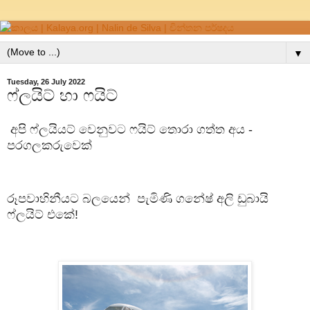
▼
Tuesday, 26 July 2022
ෆ්ලයිට් හා ෆයිට්
අපි ෆ්ලයියට් වෙනුවට ෆයිට් තොරා ගත්ත අය -
පරගලකරුවෙක්
රූපවාහිනීයට බලයෙන් පැමිණි ගනේෂ් අලි ඩුබායි
ෆ්ලයිට් එකේ!