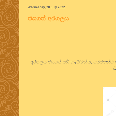
Wednesday, 20 July 2022
ජයගත් අරගලය
අරගලය ජයගත් පඬි නැට්ටන්ට, ජෙප්පන්ට
ව