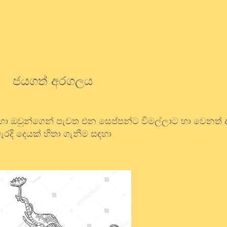
ජයගත් අරගලය
 හා ඔවුන්ගෙන් පැවත එන සෙප්පන්ට විමල්ලාට හා වෙනත
ැරදි දෙයක් හිතා ගැනීම සඳහා