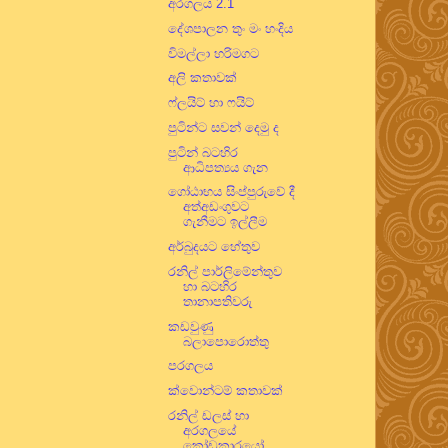
අරගලය 2.1
දේශපාලන තුං මං හංදිය
විමල්ලා හරිමගට
අලි කතාවක්
ෆ්ලයිට් හා ෆයිට්
පුටින්ට සවන් දෙමු ද
පුටින් බටහිර
ආධිපත්‍යය ගැන
ගෝඨාභය සිංප්පුරුවේ දී
අත්අඩංගුවට
ගැනීමට ඉල්ලීම
අර්බුදයට හේතුව
රනිල් පාර්ලිමේන්තුව
හා බටහිර
තානාපතිවරු
කඩවුණු
බලාපොරොත්තු
පරගලය
ක්වොන්ටම් කතාවක්
රනිල් ඩලස් හා
අරගලයේ
කෝඩුකාරයෝ