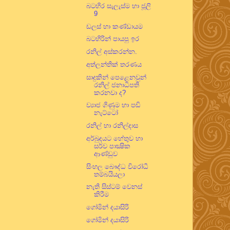
බටහිර සැලැස්ම හා ජූලි
9
ඩලස් හා කණ්ඩායම
බටහිරින් පායපු ඉර
රනිල් අස්කරන්න.
අත්ලන්තික් තරණය
සාදුකින් පෙළෙනවුන්
රනිල් ජනාධිපති
කරනවා ද?
ව්‍යාජ ගිණුම හා පඬි
නැට්ටෝ
රනිල් හා රනිල්දාස
අර්බුදයට හේතුව හා
සර්ව පාක්‍ෂික
ආණ්ඩුව
සිංහල බෞද්ධ විරෝධී
තම්බයියලා
නැති සිස්ටම් වෙනස්
කිරීම
ගෝමින් දයාසිරි
ගෝමින් දයාසිරි