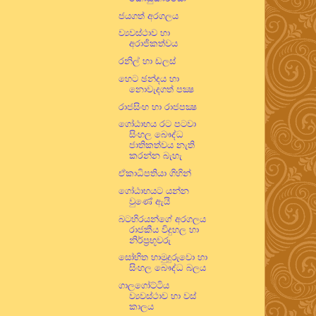
ජයගත් අරගලය
ව්‍යවස්ථාව හා
අරාජිකත්වය
රනිල් හා ඩලස්
හෙට ඡන්දය හා
නොවැදගත් පක්‍ෂ
රාජසිංහ හා රාජපක්‍ෂ
ගෝඨාභය රට පටවා
සිංහල බෞද්ධ
ජාතිකත්වය නැති
කරන්න බැහැ
ඒකාධිපතියා ගිහින්
ගෝඨාභයට යන්න
වුණේ ඇයි
බටහිරයන්ගේ අරගලය
රාජකීය විදුහල හා
නිර්ප්‍රභූවරු
සෝභිත හාමුදුරුවො හා
සිංහල බෞද්ධ බලය
ගාලගෝට්ටිය
ව්‍යවස්ථාව හා වස්
කාලය