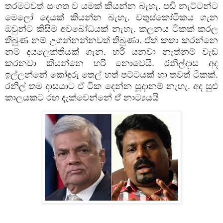
තරමටවත් සංගත ව යමක් කියන්න බැහැ. පඬි නැට්ටන්ට
මෙලෝ දෙයක් කියන්න බැහැ. චතුස්කෝටිකය ගැන
ඔවුන්ට කිසිම අවබෝධයක් නැහැ. කලනය ටිකක් කරල
තිබුණ නම් උගන්නන්නවත් තිබුණා. ඒත් කතා කරන්නෙ
නම් දයලෙක්තියක් ගැන. හරි යනවා නැත්නම් වැඩ
කරනවා කියන්නෙ හරි නොවෙයි. රනිල්දාස අද
ඉල්ලන්නේ කෝඳුරු තෙල් හත් පට්ටයක් හා තවත් ටිකක්.
රනිල් තම දාසයාට ඒ ටික දෙන්න සූදාන
ම් නැහැ. අද සුළු
කාලයකට රඟ දැක්වෙන්නේ ඒ නාට්‍යයයි