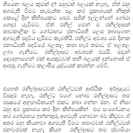
තියෙන බලය කුමක් ද
?
ඔහුටත් බලයක් නැහැ. ඒත් ඔහු
අගමැති වීමට කැමැත්ත පළ කර ප්‍රකාශයක් නිකුත්
කෙළේ දින කිහිපයකට පෙර. සජිත් ඉල්ලන්නේ ගෝඨා
ගෙදර යැවීමට. ඒත් රනිල් මෙන් ම රනිල්දාසත්
තාවකාලික ව ගෝඨාභය ජනාධිපති ලෙස තබාගෙන
අගමැති පදවිය දැරීමට කැමතියි. රනිල්ට අවශ්‍ය යම් දිනක
ජනාධිපති පදවියේ බලතල කපා හැර තමාට ඒ බලතල
ලබා ගැනීමට. රනිල්දාසට අවශ්‍යත් එයයි. ඔවුන්
දෙදෙනාගෙන් එක් අයකුටවත් තනි බලයක් දුන්නොත් ඒ
ආපසු ගැනීමට කලාපීය යුද්ධයක් කරන්න වේවි.
එහෙත් රනිල්දාසටවත් රනිල්ටවත් ආර්ථික
අර්බුදයට
විසඳුම් නැහැ. රනිල්ට වගේ නොව රනිල්දාසට තම
පක්‍ෂයේ අනුගාමිකයන් එකට තබා ගන්න ඕන. ඒ නිසා
ඔහු අර ප්‍රකාශය කර දින කිහිපයකින්
එය සංශෝධනය
කර ගෝඨාභය ඉන්නතුරු අගමැති නොවන බව කිවුවා. ඒ
අතර ඔහු කියනවා අගමැති වීමට තමාටවත් රනිල්ටවත්
ජනවරමක් නැහැ කියා!
රනිල්දාසට තම ස්වාමියා