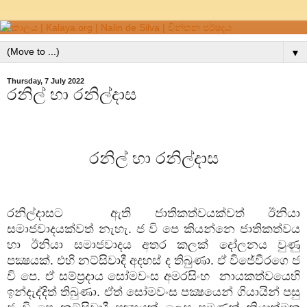
▼
Thursday, 7 July 2022
රනිල් හා රනිල්දාස
රනිල් හා රනිල්දාස
රනිල්දාසට
ඇති ජාතිකත්වයක්වත් ඊනියා
සමාජවාදයක්වත් නැහැ. ජ වි පෙ කියන්නෙ ජාතිකත්වය
හා ඊනියා සමාජවාදය අතර කලක් දෝලනය වුණු
පක්‍ෂයක්. එහි නට්සිවාදී අදහස් ද තිබුණා. ඒ විජේවීරගෙ ජ
වි පෙ. ඒ සම්ප්‍රදාය සෝමවංස අමරසිංහ
නායකත්වයෙහි
ඉන්දැද්දිත් තිබුණා. ඒත් සෝමවංස පක්‍ෂයෙන් ගියායින් පසු