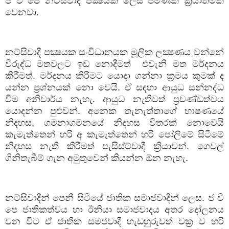
ජ වි පෙ නට්සිවාදී පක්‍ෂයක් ලෙස පමණක් ක්‍රියාත්මක
වෙනවා.
නට්සිවාදී පක්‍ෂයක සංවිධානයක මූලික ලක්‍ෂණය වන්නේ
විරුද්ධ මතවලට ඉඩ නොදීමත්
එවැනි මත මර්දනය
කීරීමත්. මර්දනය කිරීමට යොදා ගන්නා ක්‍රමය කුමක් ද
යන්න ප්‍රශ්නයක් නො වෙයි. ඒ සඳහා ආයුධ සන්නද්ධ
වීම අනිවාර්ය නැහැ. ආයුධ නැතිවත් ප්‍රචණ්ඩත්වය
යොදන්න පුළුවන්. අනෙක තැනැත්තාගේ භාෂණයේ
නිදහස
,
ගමනාගමනයේ නිදහස විතරක් නොවෙයි
කැමැත්තෙන් හරි අ කැමැත්තෙන් හරි පෝලිමේ සිටීමේ
නිදහස නැති කිරීමත් පැසිස්ට්වාදී ක්‍රියාවන්. ගෙවල්
ගිනිතැබීම් ගැන අමුතුවෙන් කියන්න ඕන නැහැ.
නට්සිවාදීන් පෙනී සිටියේ ජාතික සමාජවාදීන් ලෙස. ජ වි
පෙ ජාතිකත්වය හා ඊනියා සමාජවාදය අතර දෝලනය
වන විට ඒ ජාතික සමජවාදී හැඩහුරුවත් වක්‍ර ව හරි