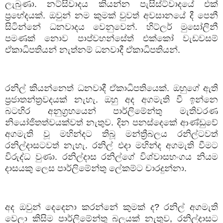
ලැබුණා. නට්සිවාදය කියන්න පැසිස්ට්වාදයේ එක්
ප්‍රභේදයක්. ඔවුන් නම කුමක් වුවත් අවසානයේ දී පෙනී
සිටින්නේ ධනවාදය වෙනුවෙන්. හිට්ලර් මුසෝලිනී
පමණක් නොව පාප්වහන්සේත් එක්කෝ වැඩවසම්
ඒකාධිපතියන් නැත්නම් ධනවාදී ඒකාධිපතියන්.
රනිල් කියන්නෙත් ධනවාදී ඒකාධිපතියෙක්. ඔහුගේ ඇති
ප්‍රජාතන්ත්‍රවදයක් නැහැ. ඔහු අද අගමැති වී ඉන්නෙ
බටහිර අනුග්‍රහයෙන් පාර්ලිමේන්තු මැතිවරණ
නියෝජිතත්වයක්වත් නැතුව. දින පනස්දෙකේ ආණ්ඩුවේ
අගමැති වූ මහින්දට තිබූ මන්ත්‍රීබලය රනිල්ටවත්
රනිල්දාසටවත් නැහැ. රනිල් එදා මහින්ද අගමැති වීමට
විරුද්ධ වුණා. රනිල්දාස රනිල්ගේ විශ්වාසභංගය නියම
දාසයකු ලෙස පාර්ලිමේන්තු ලේකම්ට චාරදුන්නා.
අද ඔවුන් දෙදෙනා කරන්නේ කුමක් ද
?
රනිල් අගමැති
වෙලා කිසිම පාර්ලිමේන්තු බලයක් නැතුව
,
රනිල්දාසට