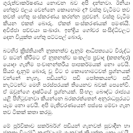
ගුරුත්වාකර්ෂණය නොවන බව අපි දන්නවා. ඊනියා
හේතුව ඵලය වෙන්නෙ කොහොම ද? වස්තු වැටීමට තව
තවත් හේතු සංස්කරණය කරන්න පුළුවන්. වස්තු වැටීම
කියන එකත් බොරු. ඒකත් සංස්කරණයක් පමණයි.
අවිජ්ජා පච්චයා සංඛාරා. ඉන්ද්‍රිය ගෝචර සංසිද්ධිවලට
දෙන වියුක්ත හේතු පට්ටපල් බොරු.
බටහිර ක්‍රිස්තියානි නූතනත්ව දැනුම් ආධිපත්‍යයට විරුද්ධ
ව සටන් කිරීමට ඒ නූතනත්ව සංකල්ප ප්‍රවාද (කතන්දර)
යොදා ගැනීම පංචානන්තරීය පාපකර්මයක් නො වෙයි.
සියළු දැනුම් බොරු වූ විට එ කොහොමටවත් ප්‍රශ්නයක්
වන්නේ නැහැ. පඬියන්ට පඬි පෝතකයන්ට පඬි
නැට්ටන්ට මෙහි පරස්පරයක් තියෙනව බවක් පෙනේවි.
ඒ ඔවුන්ගෙ දෘෂ්ටියේ ප්‍රශ්නයක්. සිංහල බෞද්ධ රාජ්‍යය
යළි පිහිටුවනවා කියන්නෙ බරකරත්තෙන් අනුරාධපුරයට
යෑම නො වෙයි. අපි මැතිවරණයෙන් පස්සෙ මේවා ගැන
තව ටිකක් කතා කරමු.
මේ පූර්විකාව සකර්බර්ග් පඬියන් ගැනවත් සුවාදීන හා
ජනතා විරෝධී කණ්ඩායම් ගැනවත් කියන්න නො වෙයි.