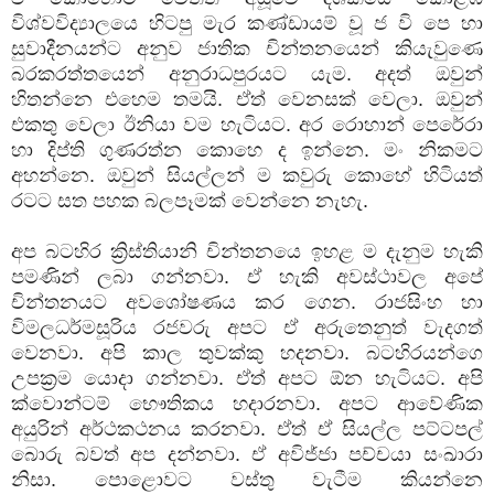
විශ්වවිද්‍යාලයෙ හිටපු මැර කණ්ඩායම් වූ ජ වි පෙ හා
සුවාදීනයන්ට අනුව ජාතික චින්තනයෙන් කියැවුණෙ
බරකරත්තයෙන් අනුරාධපුරයට යැම. අදත් ඔවුන්
හිතන්නෙ එහෙම තමයි. ඒත් වෙනසක් වෙලා. ඔවුන්
එකතු වෙලා ඊනියා වම හැටියට. අර රොහාන් පෙරේරා
හා දිප්ති ගුණරත්න කොහෙ ද ඉන්නෙ. මං නිකමට
අහන්නෙ. ඔවුන් සියල්ලන් ම කවුරු කොහේ හිටියත්
රටට සත පහක බලපෑමක් වෙන්නෙ නැහැ.
අප බටහිර ක්‍රිස්තියානි චින්තනයෙ ඉහළ ම දැනුම හැකි
පමණින් ලබා ගන්නවා. ඒ හැකි අවස්ථාවල අපේ
චින්තනයට අවශෝෂණය කර ගෙන. රාජසිංහ හා
විමලධර්මසූරිය රජවරු අපට ඒ අරුතෙනුත් වැදගත්
වෙනවා. අපි කාල තුවක්කු හදනවා. බටහිරයන්ගෙ
උපක්‍රම යොදා ගන්නවා. ඒත් අපට ඕන හැටියට. අපි
ක්වොන්ටම් භෞතිකය හදාරනවා. අපට ආවේණික
අයුරින් අර්ථකථනය කරනවා. ඒත් ඒ සියල්ල පට්ටපල්
බොරු බවත් අප දන්නවා. ඒ අවිජ්ජා පච්චයා සංඛාරා
නිසා. පොළොවට වස්තු වැටීම කියන්නෙ