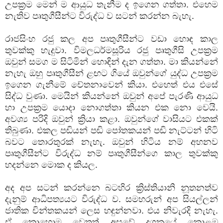
උපක්‍රම මෙන් ම ආයුධ තැනීම ද ඉගෙන ගත්තා. එහෙම
නැතිව පෘතුගීසීන්ට විරුද්ධ ව සටන් කරන්න බැහැ.
රාජසිංහ රජු කල අප පෘතුගීසීන්ට වඩා හොඳ කාල
තුවක්කු හැදුවා. විමලධර්මසූරිය රජු පෘතුගීසි උපක්‍රම
ඔවුන් සමග ම සිටිමින් හොඳින් දැන ගත්තා. මා කියන්නේ
නැහැ ඔහු පෘතුගීසීන් ළඟට ගියේ ඔවුන්ගේ යුද්ධ උපක්‍රම
ඉගෙන ගැනීමේ චේතනාවෙන් කියා. එහෙත් එය එසේ
සිද්ධ වුණා. මෙයින් කියන්නේ ඔවුන් අපේ පැරණි ආයුධ
හා උපක්‍රම යොදා නොගත්තා කියන එක නො වෙයි.
අවශ්‍ය පරිදි ඔවුන් ක්‍රියා කළා. ඔවුන්ගේ වාසියට එකක්
තිබුණා. එකල පඬියන් පඬි පෝතකයන් පඬි නැට්ටන් හිටි
බවට තොරතුරක් නැහැ. ඔවුන් හිටිය නම් අහනව
පෘතුගීසීන්ට විරුද්ධ නම් පෘතුගීසීන්ගෙ කාල තුවක්කු
හදන්නෙ මොක ද කියල.
අද අප සටන් කරන්නෙ බටහිර ක්‍රිස්තියානි නූතනත්ව
දැනුම් ආධිපත්‍යයට විරුද්ධ ව. සමහරුන් අප සියල්ලන්
ජාතික චින්තකයන් ලෙස හඳුන්නවා. එය නිවැරදි නැහැ.
ඒ කොහොම වෙතත් අසූවේ දශකයේ කොළඹ