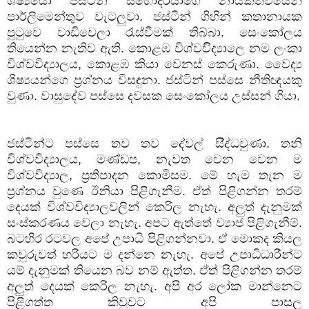
ශිෂ්‍යයො ජස්ටින් සහෝදරයාගෙ නායකත්වයෙන්
පාර්ලිමෙන්තුව වැටලුවා. ජස්ටින් ගිහින් කතානායක
පුටුවෙ වාඩිවෙලා රැස්වීමක් තිබ්බා. සෙංකෝලය
තියෙන්න නැතිව ඇති. කොළඹ විශ්වවිිද්‍යාලෙ නම ලංකා
විශ්වවිද්‍යාලය, කොළඹ කියා වෙනස් කෙරුණා. වෛද්‍ය
ශිෂ්‍යයන්ගෙ ප්‍රශ්නය විසඳුනා. ජස්ටින් පස්සෙ නීතිඥයකු
වුණා. වාසුදේව පස්සෙ දවසක සෙංකෝලය උස්සන් ගියා.
ජස්ටින්ට පස්සෙ තව තව දේවල් සි්ද්ධවුණා. තනි
විශ්වවිද්‍යාලය, මණ්ඩප, නැවත වෙන වෙන ම
විශ්වවිද්‍යාල, ප්‍රතිපාදන කොමිසම. මේ හැම තැන ම
ප්‍රශ්නය වුණෙ ඊනියා පිළිගැනීම. ඒත් පිළිගන්න තරම්
දෙයක් විශ්වවිද්‍යාලවලින් කෙරිල නැහැ. අලුත් දැනුමක්
සංස්කරණය වෙලා නැහැ. අපට ඇත්තේ ව්‍යාජ පිළිගැනීම්.
බටහිර රටවල අපේ උපාධි පිළිගන්නවා. ඒ මොකද කියල
කවුරුවත් හරියට ම දන්නෙ නැහැ. අපේ උපාධිධාරීන්ට
යම් දැනුමක් තියෙන බව නම් ඇත්ත. ඒත් පිළිගන්න තරම්
අලුත් දෙයක් කෙරිල නැහැ. අපි අර ලෝක මාන්නෙට
පිළිගත්ත කිවුවට අපි පාසල