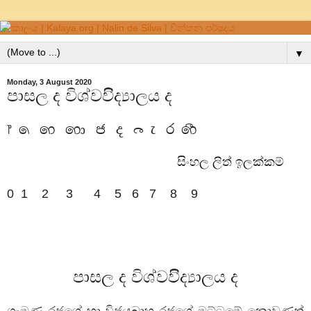
▼
Monday, 3 August 2020
පාසල ද විශ්වවිිද්‍යාලය ද
෦
෧
෨
෩
෪
෫
෬
෭
෮
෯
සිංහල ලිත් ඉලක්කම්
0 1
2
3 4 5 6
7 8 9
පාසල ද විශ්වවිිද්‍යාලය ද
ගැමුණු රජුගේ හා විජයබාහු රජුගේ මට්ටමේ නොවුණත්