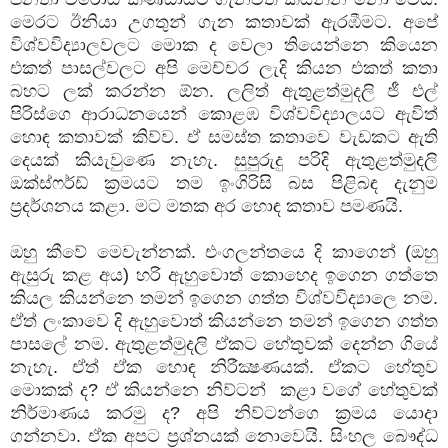
මෙරට ඊනියා උගතුන් ගැන කතාවක් ඇරඹීමට. අපේ
විශ්වවිද්‍යාලවලට මොක ද වෙලා තියෙන්නෙ කියෙන
එකත් පාසල්වලට අපි මෙච්චර ලැදි කියන එකත් කතා
බහට ලක් කරන්න ඕන. ලලිත් ඇතුළත්මුදලි ජී එල්
පිරිස්ගෙ ආරාධනයෙන් කොළඹ විශ්වවිද්‍යාලයට ඇවිත්
හොඳ කතාවක් කිව්ව. ඒ සමස්ත කතාවෙ වැඩකට ඇති
දෙයක් කියැවුණෙ නැහැ. සුපුරුදු පරිදි ඇතුළත්මුදලි
ඔක්ස්ෆර්ඩ් ක්‍රමයට තම ඉංගිරිසි බස පිළිබඳ දැනුම
ප්‍රදර්ශනය කළා. මට මතක අර හොඳ කතාව පමණයි.
ඔහු කීවේ මෙවැන්නක්. එංගලන්තයෙ දි කාගෙන් (ඔහු
ඇසුරු කළ අය) හරි ඇහුවොත් කොහෙද ඉගෙන ගත්තෙ
කියල කියන්නෙ තමන් ඉගෙන ගත්ත විශ්වවිද්‍යාලෙ නම.
ඒත් ලංකාවෙ දි ඇහුවොත් කියන්නෙ තමන් ඉගෙන ගත්ත
පාසලේ නම. ඇතුළත්මුදලි ඒකට හේතුවක් දෙන්න ගියේ
නැහැ. ඒත් ඒක හොඳ නිරීක්‍ෂණයක්. ඒකට හේතුව
මොකක් ද? ඒ කියන්නෙ නිව්ටන් කළා වගේ හේතුවක්
නිර්මාණය කරමු ද? අපි නිව්ටන්ගෙ ක්‍රමය යොදා
ගන්නවා. ඒක අපට ප්‍රශ්නයක් නොවෙයි. සිංහල බෞද්ධ