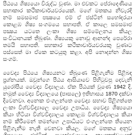
පීඨයෙ ශිෂ්‍යයො විරුද්ධ වුණා. මා එවකට පේරාදෙණියෙ
සහාකාර කථිකාචාර්යවරයෙක්. මගේ මතකය නිවැරදි
නම් සමසමාජ පක්‍ෂයෙ එම් ඒ ජස්ටින් සහෝදරයා
කොළඹ ශිෂ්‍ය සංගමයෙ සභාපති. ඒ කාලෙ සමසමාජ
පක්‍ෂය යටතෙ ලංකා ශිෂ්‍ය සම්මේලනය කියල
සංවිධානයක් තිබුණා. ශිෂ්‍යයකු නොවූ ආනන්ද පෙරේරා
තමයි සභාපති. සහකාර කථිකාචාර්යවරයකු වුණාට
පස්සෙත් මා ඒකෙ කටයුතු කළා. අපි නොදන්න ශිෂ්‍ය
සංගම්.
වෛද්‍ය පිඨයෙ ශිෂ්‍යයනට තිබුණෙ පිළිගැනීම පිළිබඳ
ප්‍රශ්නයක්. ඔවුන්ගෙ පීඨය ආසියාවෙ පිහිටුවපු දෙවැනි
යුරෝපීය වෛද්‍ය විද්‍යාලය. ඒක පීඨයක් වුණෙ 1942 දි.
නමුත් වෛද්‍ය විද්‍යාලයෙ (පාසලෙ) ඉතිහාසය 1870 දක්වා
දිවෙනවා. අනෙක එංගලන්තෙ වෛද්‍ය සභාව පිළිගත්තෙ
ලංකා විශ්වවිද්‍යාලෙ වෛද්‍ය උපාධිය. වෛද්‍ය ශිෂ්‍යයො
කියා හිටියා විශ්වවිද්‍යාලය කොළඹ විශ්වවිද්‍යාලය කියා
නම් කිරීමෙන් තමන්ගෙ උපාධියට එංගලන්තෙ තියෙන
පිළිගැනීම නැති වෙනවා කියල. මගේ මතකය අනුව