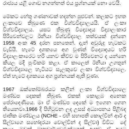
රාජ්‍යය යළි ගොඩ නගන්නත් එය ප්‍රශ්නයක් නො වෙයි.
මේකට හේතු ගණනාවක් හදන්න පුළුවන්. කලකට ඉහත
ලංකාවෙ තිබුණෙ එක විශ්වවිද්‍යාලයයි. ඒ ලංකා
විශ්වවිද්‍යාලය. යසට තිබුණු විද්‍යොදය විද්‍යාලංකාර
පිරිවෙන්වලට ඊනියා විශ්වවිද්‍යාල තත්වයක් දුන්නෙ
1958 අංක 45 දරන පනතෙන්. දැන් අවුරුදු හැටකට
වැඩියි. හැටේ දශකයෙ අග වුණත් විද්‍යොදයට හරි
විද්‍යාලංකාරෙට හරි යනව කිව්ව ම පිරිවෙනට ද යන්නෙ
කියල මදි පුංචිකම් කළා. ඒ කාලෙත් ඊනියා උගතුන්
විශ්වවිද්‍යාලෙ හැටියට සැලකුවෙ ලංකා විශ්වවිද්‍යාලෙ.
ඒත් හැටේ දශකයෙ අග ප්‍රශ්නයක් ඇති වුණා.
1967 ඔක්තෝම්බරයට කලින් ලංකා විශ්වවිද්‍යාලෙ
මණ්ඩප දෙකක් තිබුණ. එකක් කොළඹ අනෙක
පේරාදෙණියෙ. මා ඒ මණ්ඩප දෙකේ ම ඉගෙන ගෙන
තියෙනවා.1966 දි පිහිටුවන ලද උසස් අධ්‍යාපනය පිළිබඳ
ජාතික මණ්ඩලය (NCHE - එහි සභාපති කොල්වින් ආර් ද
සිල්වාගෙ සහෝදරයා වොල්වින් ද සිල්වා) විවිධ දේ
කළා. ඔවුන් මහාචාර්යවරුන්ගෙන් ඇහුව ඒ අයට