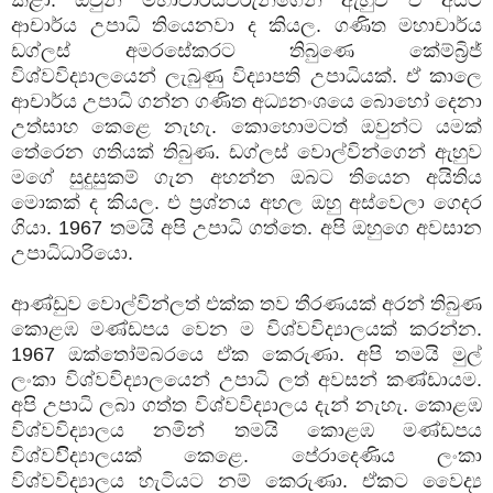
ආචාර්ය උපාධි තියෙනවා ද කියල. ගණිත මහාචාර්ය
ඩග්ලස් අමරසේකරට තිබුණෙ කේම්බ්‍රිජ්
විශ්වවිද්‍යාලයෙන් ලැබුණු විද්‍යාපති උපාධියක්. ඒ කාලෙ
ආචාර්ය උපාධි ගන්න ගණිත අධ්‍යනංශයෙ බොහෝ දෙනා
උත්සාහ කෙළෙ නැහැ. කොහොමටත් ඔවුන්ට යමක්
තේරෙන ගතියක් තිබුණ. ඩග්ලස් වොල්වින්ගෙන් ඇහුව
මගේ සුදුසුකම් ගැන අහන්න ඔබට තියෙන අයිතිය
මොකක් ද කියල. එ ප්‍රශ්නය අහල ඔහු අස්වෙලා ගෙදර
ගියා. 1967 තමයි අපි උපාධි ගත්තෙ. අපි ඔහුගෙ අවසාන
උපාධිධාරියො.
ආණ්ඩුව වොල්වින්ලත් එක්ක තව තීරණයක් අරන් තිබුණ
කොළඹ මණ්ඩපය වෙන ම විශ්වවිද්‍යාලයක් කරන්න.
1967 ඔක්තෝම්බරයෙ ඒක කෙරුණා. අපි තමයි මුල්
ලංකා විශ්වවිද්‍යාලයෙන් උපාධි ලත් අවසන් කණ්ඩායම.
අපි උපාධි ලබා ගත්ත විශ්වවිද්‍යාලය දැන් නැහැ. කොළඹ
විශ්වවිද්‍යාලය නමින් තමයි කොළඹ මණ්ඩපය
විශ්වවිිද්‍යාලයක් කෙළෙ. පේරාදෙණිය ලංකා
විශ්වවිද්‍යාලය හැටියට නම් කෙරුණා. ඒකට වෛද්‍ය