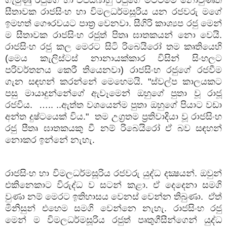
සීතාවක රාජසිංහ හා විමලධර්මසූරිය යන රජවරු මගේ
ඉමහත් ගෞරවයට පාත්‍ර වෙනවා. සීගිරි කාශ්‍යප රජු මෙන්
ම සීතාවක රාජසිංහ රජුත් පිතෘ ඝාතකයන් නො වෙයි.
රාජසිංහ රජු කල මෙරට සිටි රිබෙයිරෝ තම කෘතියෙහි
(මෙය කැලිස්ටස් නානායක්කාර විසින් සිංහලට
පරිවර්තනය කෙරී තියෙනවා) රාජසිංහ රජුගේ රජවීම
ගැන සඳහන් කරන්නේ මෙහෙමයි. "ස්වල්ප කාලයකට
පසු මායාදුන්නේගේ ඇවෑමෙන් ඔහුගේ පුතා වූ රාජූ
රජවිය. ….. ..ඇත්ත වශයෙන්ම පුතා ඔහුගේ පියාට වඩා
අන්ත දුෂ්ටයෙක් විය." තම උග්‍රතම ප්‍රතිවාදියා වූ රාජසිංහ
රජු පීතෘ ඝාතකයකු වී නම් රිබෙයිරෝ ඒ බව සඳහන්
නොකර ඉන්නේ නැහැ.
රාජසිංහ හා විමලධර්මසූරිය රජවරු යුද්ධ දක්‍ෂයන්. ඔවුන්
එකිනෙකාට විරුද්ධ ව සටන් කළා. ඒ දෙදෙනා සමගි
වුණා නම් මෙරට ඉතිහාසය වෙනස් වෙන්න තිබුණා. ඒත්
මිනිසුන් එහෙම සමගි වෙන්නෙ නැහැ. රාජසිංහ රජු
මෙන් ම විමලධර්මසූරිය රජුත් පෘතුගීසීන්ගෙන් යුද්ධ