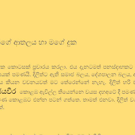
ිත්ගේ ආතලය හා මගේ දුක
ාවක කොටසක් ප්‍රචාරය කරලා. එය දැනටමත් පනස්දාහකට අ
යයක් පමණයි. දිලිත්ට ඇති සමාජ බලය
දේශපාලන බලය
,
,
ලය කියන වචනයවත් මට තේරෙන්නේ නැහැ. දිලිත් හරි ච
ජයවීර
කොළඹ ඇවිල්ල තියෙන්නෙ වයස දහඅටේ දී පමණ
 පමණ කොළඹට එන්න පටන් ගත්තෙ. තාමත් එනවා. දිලිත්
්.