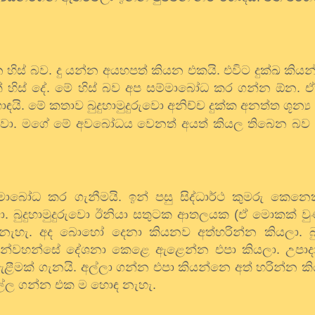
හිස් බව. දු යන්න අයහපත් කියන එකයි. එවිට දුක්ඛ කිය
ත් හිස් දේ. මේ හිස් බව අප සම්මාබෝධ කර ගන්න ඕන.
ි. මේ කතාව බුදුහාමුදුරුවො අනිච්ච දුක්ක අනත්ත ශූන්‍
වා. මගේ මේ අවබෝධය වෙනත් අයත් කියල තිබෙන බව ම
මාබෝධ කර ගැනීමයි. ඉන් පසු සිද්ධාර්ථ කුමරු කෙනෙක
ා. බුදුහාමුදුරුවො ඊනියා සතුටක ආතලයක (ඒ මොකක් ව
ැහැ. අද බොහෝ දෙනා කියනව අත්හරින්න කියලා. බුදු
උන්වහන්සේ දේශනා කෙළෙ ඇළෙන්න එපා කියලා. උපාද
ඇළීමක් ගැනයි. අල්ලා ගන්න එපා කියන්නෙ අත් හරින්න
 අල්ල ගන්න එක ම හොඳ නැහැ.