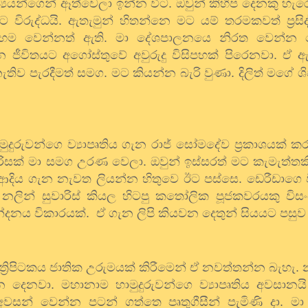
්‍යයන්ගෙන් ඈත්වෙලා ඉන්න විට. ඔවුන් කිහිප දෙනකු හ
ුද්ධයි. ඇතැමුන් හිතන්නෙ මට යම් තරමකවත් ප්‍රසිද්
හෙම වෙන්නත් ඇති. මා දේශපාලනයෙ නිරත වෙන්න වෙ
 ජීවිතයට අගෝස්තුවේ අවුරුදු විසිපහක් පිරෙනවා. ඒ
ැතිව පැරදීමත් සමග. මට කියන්න බැරි වුණා. දිලිත් මගේ ශ
ුදුරුවන්ගෙ ව්‍යාපෘතිය ගැන රාජ් සෝමදේව ප්‍රකාශයක් ක
පිරිසක් මා සමග උරණ වෙලා. ඔවුන් ඉස්සරත් මට කැමැත්
 ආදිය ගැන නැවත ලියන්න හිතුවෙ ඊට පස්සෙ. ඩෙරීඩාග
නලින් සුවාරිස් කියල හිටපු කතෝලික පූජකවරයකු ව
න්දනය විකාරයක්.
ඒ ගැන ලිපි කියවන දෙතුන් සියයට පසුව 
‍රිපිටකය ජාතික උරුමයක් කිරීමෙන් ඒ නවත්තන්න බැහැ. නල
න දෙනවා. මහානාම හාමුදුරුවන්ගෙ ව්‍යාපෘතිය අවසානය
වසන් වෙන්න පටන් ගත්තෙ පෘතුගීසීන් පැමිණි දා. මා ඒ