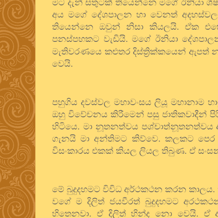
මට දැන් සතුටක් තියෙන්නෙ මගේ ඊනියා ශිෂ
අය මගේ දේශපාලන හා වෙනත් අදහස්වලට විර
තියෙන්නෙ ඔවුන් නිසා කියලයි. ඒක එ
පනස්පහකට වැඩියි. මගේ ඊනියා දේශපාලන
මැතිවරණයෙ කළුතර දිස්ත්‍රික්කයෙන් ඇපත් න
වෙයි.
පහුගිය දවස්වල මහාවංසය ලියූ මහානාම හාම
ඔහු විවේචනය කිරීමෙන් පසු ජාතිකවාදීන් 
හිටියෙ. මා නූතනත්වය පශ්චාත්නූතනත්වය
ගැනයි මා අන්තිමට කිව්වෙ. කලකට පෙර 
විසංකාරය එකක් කියල ලියල තිබුණ. ඒ සංස
මේ බුදුදහමට විවිධ අර්ථකථන කරන කාලය. ත්
වගේ ම දිලිත් ජයවීරත් බුදුදහමට අරථකථ
හිතෙනවා. ඒ දිලිත් හින්ද නො වෙයි. ඒ අ