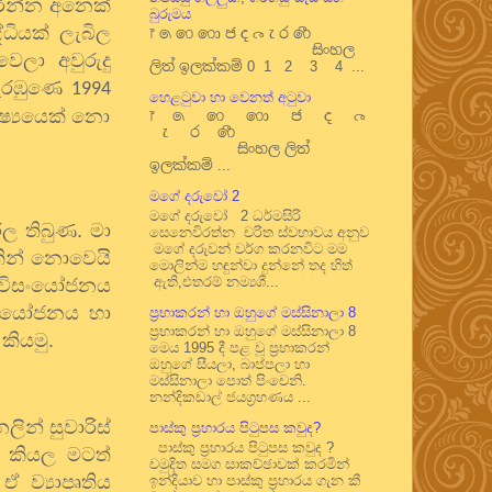
ැරෙන්න අනෙක්
බුරුමය
ධියක් ලැබිල
෦ ෧ ෨ ෩ ෪ ෫ ෬ ෭ ෮ ෯
සිංහල
ලා අවුරුදු
ලිත් ඉලක්කම් 0 1 2 3 4 ...
 ඇරඹුණෙ
1994
හෙළටුවා හා වෙනත් අටුවා
ිෂ්‍යයෙක් නො
෦ ෧ ෨ ෩ ෪ ෫ ෬
෭ ෮ ෯
සිංහල ලිත්
ඉලක්කම් ...
මගේ දරුවෝ 2
මගේ දරුවෝ 2 ධර්මසිරි
රල තිබුණ. මා
සෙනෙවිරත්න චරිත ස්වභාවය අනුව
මගේ දරුවන් වර්ග කරනවිට මම
තකින් නොවෙයි
මොලින්ම හඳුන්වා දුන්නේ තද හිත්
ඇති,එතරම් නම්‍යශී...
ෙ විසංයෝජනය
ිසංයෝජනය හා
ප්‍රභාකරන් හා ඔහුගේ මස්සිනාලා 8
ප්‍රභාකරන් හා ඔහුගේ මස්සිනාලා 8
කියමු.
මෙය 1995 දී පළ වූ ප්‍රභාකරන්
ඔහුගේ සීයලා, බාප්පලා හා
මස්සිනාලා පොත් පිංචෙනි.
නන්දිකඩාල් ජයග්‍රහණය ...
ින් සුවාරිස්
පාස්කු ප්‍රහාරය පිටුපස කවුද?
පාස්කු ප්‍රහාරය පිටුපස කවුද ?
ි කියල මටත්
චමුදිත සමග සාකච්ඡාවක් කරමින්
 ව්‍යාපෘතිය
ඉන්දියාව හා පාස්කු ප්‍රහාරය ගැන කී