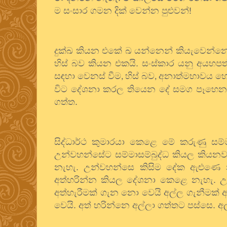
ම සංසාර ගමන දික් වෙන්න පුළුවන්!
දුක්ඛ කියන එකේ ඛ යන්නෙන් කියැවෙන්නෙ 
හිස් බව කියන එකයි. සංස්කාර යනු අයහප
සඳහා වෙනස් වීම
හිස් බව
අනාත්මභාවය හොඳය
,
,
විට දේශනා කරල තියෙන දේ සමග පෑහෙන
ගත්ත.
සිද්ධාර්ථ කුමාරයා කෙළෙ මේ කරුණු සම්
උන්වහන්සේට සම්මාසම්බුද්ධ කියල කියනව
නැහැ. උන්වහන්සෙ කිසිම දේක ඇළුණෙ න
අත්හරින්න කියල දේශනා කෙළෙ නැහැ. 
අත්හැරීමක් ගැන නො වෙයි අල්ල ගැනීමක් 
වෙයි. අත් හරින්නෙ අල්ලා ගත්තට පස්සෙ.