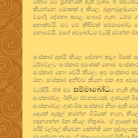
කොට මට ප්‍රශ්නයක් ඇති වුණා. ඒ සිද්ධ
කියන්නෙ මොකක් ද කියල. බුදුහාමුදුරුවො
වගේ) දේශනා කළෙ සංඛාර ගැන. ධම්ම ගැන
අනාත්මයි. මට මේ කිසිවක් සම්මාබෝ
නොවෙයි. මගේ අවබෝධය වැරදි වෙන්න ඕන
සංස්කාර දුකයි කියල දේශනා කළා මිසක් 
ධර්මවලට සංස්කාර පමණක් නොව සංස්කාර 
සංස්කාර නො වෙයි කියල. අප සංස්කාර
ඕන. සංස්කාර අනිච්ච කියන එක අප අව
සම්මාබෝධ
වැරදියි. ඒත් මට
ය නැති නි
සංස්කාරවල ඊනියා ස්වභාවයක්
ගුණයක් මි
,
සංස්කාරවල ගුණ මිස සංස්කාර නිසා ඇති වෙ
දෙයක් ඇතුල් කරන්න විධියක් නැහැ කි
හඳුනගන්න ඕන කියල හිතුණා.
ඒ හුදෙක් 
පරිදි වල්පල් කියවන කේන්ති යන පුද්ගලය
මා දන්නෙ නැහැ. ඒ කාලයෙ මගේ ඊනියා ශිෂ්