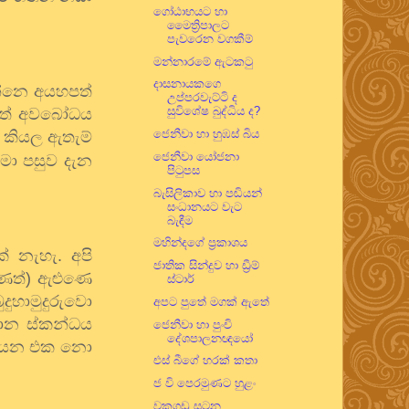
ගෝඨාභයට හා
මෛත්‍රිපාලට
පැවරෙන වගකීම්
මන්නාරමේ ඇටකටු
දාසනායකගෙ
න්නෙ අයහපත්
උප්පරවැට්ටි ද
සුවිශේෂ බුද්ධිය ද?
 ඒත් අවබෝධය
ජෙනීවා හා හුඹස් බිය
ය කියල ඇතැම්
ජෙනීවා යෝජනා
ා පසුව දැන
පිටුපස
බැසිලිකාව හා පඬියන්
සංධානයට වැට
බැඳීම
මහින්දගේ ප්‍රකාශය
් නැහැ. අපි
ජාතික සින්දුව හා ඩ්‍රීම්
ුණත්) ඇළුණෙ
ස්ටාර්
හාමුදුරුවො
අපට පුතේ මගක් ඇතේ
ාන ස්කන්ධය
ජෙනීවා හා පුංචි
දේශපාලනඥයෝ
 කියන එක නො
එස් බීගේ හරක් කතා
ජ වි පෙරමුණට හුළං
වකුගඩු සටන