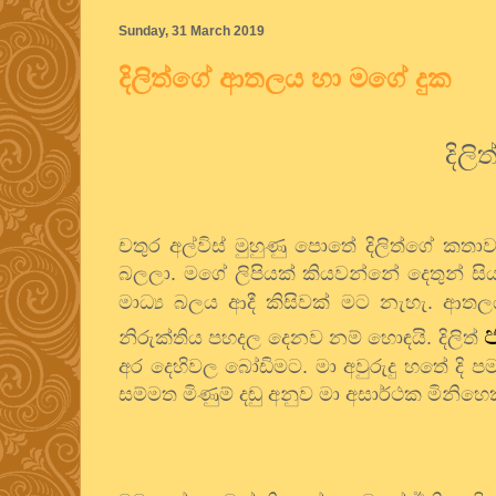
Sunday, 31 March 2019
දිලිත්ගේ ආතලය හා මගේ දුක
දිල
චතුර අල්විස් මුහුණු පොතේ දිලිත්ගේ කත
බලලා. මගේ ලිපියක් කියවන්නේ දෙතුන් සි
මාධ්‍ය බලය ආදී කිසිවක් මට නැහැ. ආත
නිරුක්තිය පහදල දෙනව නම් හොඳයි. දිලිත්
අර දෙහිවල බෝඩිමට. මා අවුරුදු හතේ දි
සම්මත මිණුම් දඬු අනුව මා අසාර්ථක මිනිහෙක