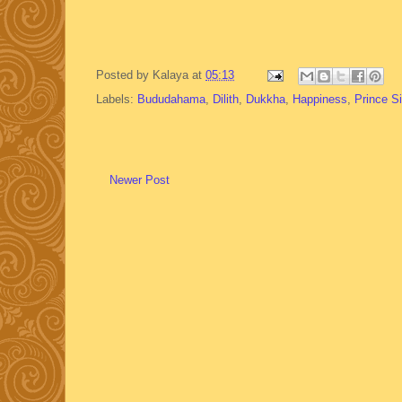
Posted by
Kalaya
at
05:13
Labels:
Bududahama
,
Dilith
,
Dukkha
,
Happiness
,
Prince S
Newer Post