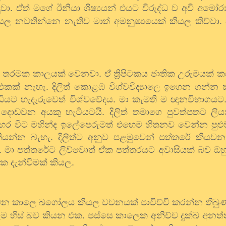
 ඒත් මගේ ඊනියා ශිෂ්‍යයන් එයට විරුද්ධ
ව අවි අමෝර
කියල නවතින්නෙ නැතිව මාත් අමනුෂ්‍යයෙක් කියල කිව්ව
 තරමක කාලයක් වෙනවා. ඒ ත්‍රිපිටකය ජාතික උරුමයක් ක
කක් නැහැ. දිලිත් කොළඹ විශ්වවිද්‍යාලෙ ඉගෙන ගන්න 
ාධියට හැදෑරුවෙත් විශ්වවේදය. මා කැමති ම ඥානවිභාගයට.
ොඩවන අයකු හැටියටයි. දිලිත් තමාගෙ පුවත්පතට ලි
ර විට මහින්ද ඉලේපෙරුමත් එහෙම හිතනව වෙන්න පුළුව
්න බැහැ. දිලිත්ට අනුව පළමුවෙන් පත්තරේ කියවන 
. මා පත්තරේට ලිව්වොත් ඒක පත්තරයට අවාසියක් බව ඔහු
ක දැන්වීමක් කියල.
ගන්වන කාලෙ ඛගෝලය කියල වචනයක් පාවිච්චි කරන්න තිබු
ම හිස් බව කියන එක. පස්සෙ කාලෙක අනිච්ච දුක්ඛ අනත