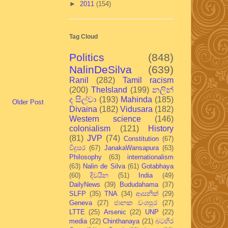
►
2011
(154)
Tag Cloud
Politics
(848)
NalinDeSilva
(639)
Ranil
(282)
Tamil racism
(200)
TheIsland
(199)
නලින්
ද සිල්වා
(193)
Mahinda
(185)
Older Post
Divaina
(182)
Vidusara
(182)
Western science
(146)
colonialism
(121)
History
(81)
JVP
(74)
Constitution
(67)
විදුසර
(67)
JanakaWansapura
(63)
Philosophy
(63)
internationalism
(63)
Nalin de Silva
(61)
Gotabhaya
(60)
දිවයින
(51)
India
(49)
DailyNews
(39)
Bududahama
(37)
SLFP
(35)
TNA
(34)
ආසනික්
(29)
Geneva
(27)
ජානක වංශපුර
(27)
LTTE
(25)
Arsenic
(22)
UNP
(22)
media
(22)
Chinthanaya
(21)
බටහිර