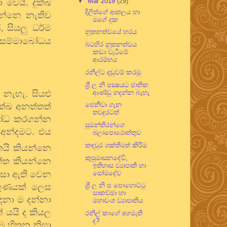
▼
Mar 2019
(29)
වෙයි. දුක්ඛ
දිලිත්ගේ ආතලය හා
ෙන්නෙ නැතිව
මගේ දුක
ි
සියලු ධර්ම
,
නූතනත්වයේ හරය
 සම්මාබෝධය
බටහිර නූතනත්වය
කඩා වැටීමේ
ආරම්භය
රනිල්ට දඬුවම් කරමු
ශ්‍රී ල නි පක්‍ෂයට ජාතික
නැහැ. සියළු
ආණ්ඩු හදන්න බැහැ
ජෙනීවා ගැන
ක්ඛ අනත්තත්
තවදුරටත්
බෝධ කරගන්න
සුමන්තිරන්ගෙ
අන්දමට. එය
බලාපොරොත්තුව
කඳවුර ශක්තිමත් කිරීම
ුකයි කියන්නෙ
කුසුමාසනදේවි,
ත්ත කියන්නෙ
ඉතිහාස ව්‍යාපෘති හා
නිසා ඇති වෙන
සෝමදේව
ශ්‍රී ල නි ප පොහොට්ටු
ගුණයක් ලෙස
සාකච්ඡා හා
ෙනා ම දන්නා
මහාවංශ ව්‍යාපෘතිය
 යයි ද කියල
රනිල් කාගේ අගමැති
ද?
ෙම හිතන නිසා