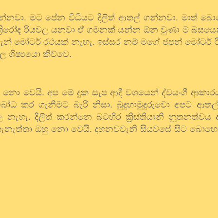
න්නවා. මට පේන විධියට දිලිත් ආතල් ගන්නවා. මාත් බ
 ත්‍රිරෝද රියවල යනවා ඒ ගමනක් යන්න ඕන වුණා ම බසයෙ
න් මෝටර් රථයක් නැහැ. ඉස්සර නම් මගේ ජපන් මෝටර් රි
ල ශිෂ්‍යයො කිව්වෙ.
ම නො වෙයි. අප මේ දුක සැප ආදී වශයෙන් ද්වයංගී ආකා
ධ කර ගැනීමට බැරි නිසා. බුදුහාමුදුරුවො අපට ආත
නැහැ. දිලිත් කරන්නෙ බටහිර ක්‍රිස්තියානි නූතනත්වය 
ැනැත්තා ඔහු නො වෙයි. දහනවවැනි සියවසේ සිට බොහ