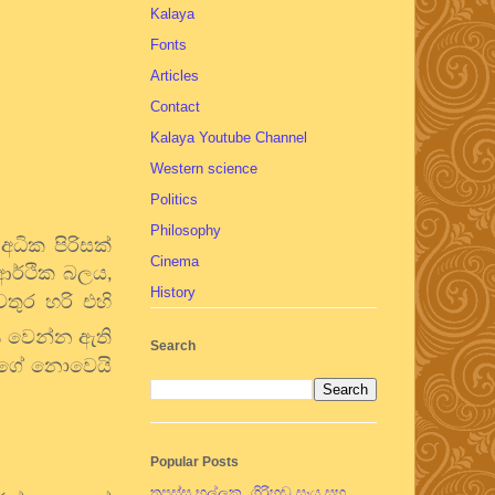
Kalaya
Fonts
Articles
Contact
Kalaya Youtube Channel
Western science
Politics
Philosophy
ධික පිරිසක්
Cinema
ආර්ථික බලය
,
History
තුර හරි එහි
 වෙන්න ඇති
Search
 වගේ නොවෙයි
Popular Posts
තපස්සු භල්ලුක, ගිරිහඬු සෑය සහ