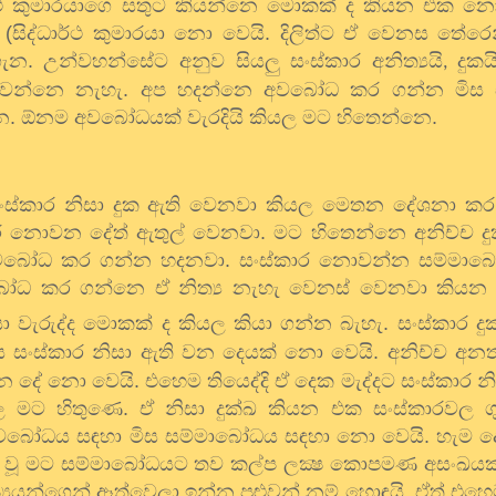
ාර්ථ කුමාරයාගෙ සතුට කියන්නෙ මොකක් ද කියන එක නො 
 (සිද්ධාර්ථ කුමාරයා නො වෙයි. දිලිත්ට ඒ වෙනස තේර
. උන්වහන්සේට අනුව සියලු සංස්කාර අනිත්‍යයි
දුකය
,
ධ වෙන්නෙ නැහැ. අප හදන්නෙ අවබෝධ කර ගන්න මිස
. ඕනම අවබෝධයක් වැරදියි කියල මට හිතෙන්නෙ.
සංස්කාර නිසා දුක ඇති වෙනවා කියල මෙතන දේශනා කර 
නොවන දේත් ඇතුල් වෙනවා. මට හිතෙන්නෙ අනිච්ච දු
 අවබෝධ කර ගන්න හදනවා. සංස්කාර නොවන්න සම්මා
බෝධ කර ගන්නෙ ඒ නිත්‍ය නැහැ වෙනස් වෙනවා කියන 
සා වැරුද්ද මොකක් ද කියල කියා ගන්න බැහැ. සංස්කාර ද
ස සංස්කාර නිසා ඇති වන දෙයක් නො වෙයි. අනිච්ච අන
න දේ නො වෙයි. එහෙම තියෙද්දි ඒ දෙක මැද්දට සංස්කාර 
යල මට හිතුණෙ. ඒ නිසා දුක්ඛ කියන එක සංස්කාරවල 
අවබෝධය සඳහා මිස සම්මාබෝධය සඳහා නො වෙයි. හැම ද
කු වූ මට සම්මාබෝධයට තව කල්ප ලක්‍ෂ කොපමණ අසංඛයක්
‍යයන්ගෙන් ඈත්වෙලා ඉන්න පුළුවන් නම් හොඳයි. ඒත් එහ