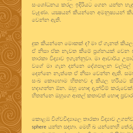
සංශෝධනය කරල ඉදිරියට ගෙන යන්න හැදුවා.
වැදුණා. යක්‍ෂයන් කියන්නෙ අමනුෂ්‍යයන් 
වෙන්න ඇති.
දුක කියන්නෙ මොකක් ද
මා ඒ ගැනත් කියල
?
ඒ නිසා ඒක නැවත කීමේ ප්‍රශ්නයක් වෙන එ
තාරකා විද්‍යාව ඉගැන්නුවා. මා ආචාර්ය උප
වගේ මා ගැන දන්නෙ දේශපාලන වල්පල් ද
දෙන්නෙ නැත්තෙ ඒ නිසා වෙන්න ඇති. සමහ
සංඛ කොහොම හිතනව ද කියල හරියට කියන
හදාගන්න ඕන. ඔහු හොඳ දැන්වීම් කරුවෙක්
හිතන්නෙ ඔහුගෙ ආතල් කතාවත් හොඳ ප්‍රචාර
කොළඹ විශ්වවිද්‍යාලෙ තාරකා විද්‍යාව උ
යන්න සඳහා. මෙහි ඛ යන්නෙහි තේරු
sphere