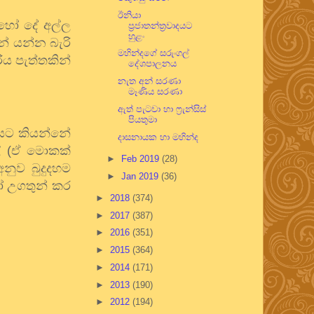
ඊනියා
ොහෝ දේ අල්ල
ප්‍රජාතන්ත්‍රවාදයට
හුළං
න් යන්න බැරි
මහින්දගේ සරුංගල්
ය පැත්තකින්
දේශපාලනය
නැත අන් සරණා
මෑණිය සරණා
ඇත් පැටවා හා ෆ්‍රැන්සිස්
පියතුමා
රයට කියන්නේ
දාසනායක හා මහින්ද
ල් (ඒ මොකක්
►
Feb 2019
(28)
අනුව බුදුදහම
►
Jan 2019
(36)
ෝ උගතුන් කර
►
2018
(374)
►
2017
(387)
►
2016
(351)
►
2015
(364)
►
2014
(171)
►
2013
(190)
►
2012
(194)