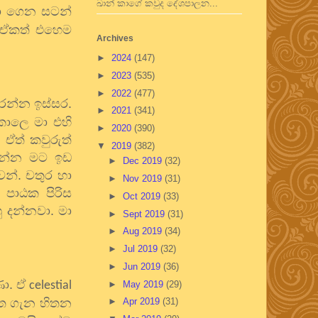
ඛාන් කාගේ කවුද දේශපාලන...
ා ගෙන සටන්
ා. ඒකත් එහෙම
Archives
►
2024
(147)
►
2023
(535)
►
2022
(477)
රන්න ඉස්සර.
►
2021
(341)
කාලෙ මා එහි
►
2020
(390)
 ඒත් කවුරුත්
▼
2019
(382)
යන්න මට ඉඩ
►
Dec 2019
(32)
න්. චතුර හා
►
Nov 2019
(31)
පාඨක පිරිස
►
Oct 2019
(33)
 දන්නවා. මා
►
Sept 2019
(31)
►
Aug 2019
(34)
►
Jul 2019
(32)
►
Jun 2019
(36)
ණා. ඒ
celestial
►
May 2019
(29)
්ත ගැන හිතන
►
Apr 2019
(31)