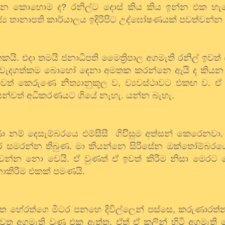
වන්නෙ කොහොම ද? රනිල්ට දොස් කිය කිය ඉන්න එක හ
්‍ය තානාපති කාර්යාලය ඉදිරිපිට උද්ඝෝෂණයක් පවත්වන්න
. එදා තමයි ජනාධිපති මෛත්‍රිපාල අගමැති රනිල් ඉවත්
එහි වැදගත්කම බොහෝ දෙනා අමතක කරන්නෙ ඇයි ද කියන
ඉවත් කෙරුණෙ නීත්‍යානුකූල ව, ව්‍යවස්ථාවට එකඟ ව. ඒ
ිඥයන්වත් අධිකරණයට ගියේ නැහැ. යන්න බැහැ.
නම් දෙසැම්බරයෙ එම්සීසී ගිවිිසුම අත්සන් කෙරෙනවා
ෙ සමරන්න තිබුණ. මා කියන්නෙ සිරිසේන ඔක්තෝම්බරයෙ
ළක්වන්න නො වෙයි. ඒ වුණත් ඒ ඉවත් කිරීම නිසා මෙර
 නොකිරීම එකක් පමණයි.
ිත හේරත්ගෙ මීටර පනහෙ දිවිල්ලෙන් පස්සෙ, කරුණාරත්
ත අගමැති වුණු එක ඇත්ත. ඒත් ඒ කලින් හිටි අගමැති