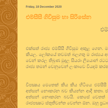
Friday, 18 December 2020
එම්සීසී ගිවිසුම හා සිරිසේන
එම්
එක්සත් රාජ්‍ය එම්සීසී ගිවිසුම අකුළ ගෙන
කියල. ලෝකයේ තවමත් බලගතු ම රාජ්‍යය 
වෙන් කරල තිබුණ මුදල සියරා ලියොන් රටට
රාජ්‍ය තමන් වෙනුවෙන් ලංකාවෙ වියදම් කරන
විපක්‍ෂය මෙතෙක් කිය කිය හිටියෙ එම්සී
අත්සන් නොකරන බව කියන්න ආදී කතා. ජනාධ
අත්සන් නොකරන බවයි. කෙසේ වෙතත් එක්ස
රාජපක්‍ෂට ස්තුතිවන්ත වෙන්න ඕන. ඔහු ප්‍ර