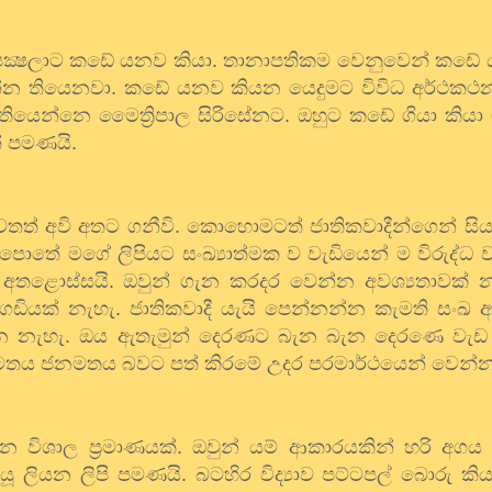
ාජපක්‍ෂලාට කඩේ යනව කියා. තානාපතිකම වෙනුවෙන් කඩේ 
න්න තියෙනවා. කඩේ යනව කියන යෙදුමට විවිධ අර්ථකථ
න තියෙන්නෙ මෛත්‍රිපාල සිරිසේනට. ඔහුට කඩේ ගියා කි
් පමණයි.
 නැවතත් අවි අතට ගනීවි. කොහොමටත් ජාතිකවාදීන්ගෙන් සි
ුණු පොතේ මගේ ලිපියට සංඛ්‍යාත්මක ව වැඩියෙන් ම විරුද්
තළොස්සයි. ඔවුන් ගැන කරදර වෙන්න අවශ්‍යතාවක් න
යක් නැහැ. ජාතිකවාදී යැයි පෙන්නන්න කැමති සංඛ අමර
නෙ නැහැ. ඔය ඇතැමුන් දෙරණට බැන බැන දෙරණෙ වැ
 මතය ජනමතය බවට පත් කිරමේ උදර පරමාර්ථයෙන් වෙන්න 
්නෙ විශාල ප්‍රමාණයක්. ඔවුන් යම් ආකාරයකින් හරි අ
ූ ලියන ලිපි පමණයි. බටහිර විද්‍යාව පට්ටපල් බොරු ක