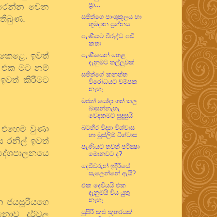
ප්‍රා...
ැරෙන්න වෙන
සජිත්ගෙ පාංශුකූලය හා
 තිබුණ.
භූමදාන ප්‍රශ්නය
පැණියට විරුද්ධ පඬි
කතා
 කෙළෙ. ඉවත්
පැණියෙන් හෙළ
දැනුමට තල්ලුවක්
 එක මට නම්
සජිත්ගේ කනත්ත
 ඉවත් කිරීමට
විරෝධයට චම්පක
නැහැ
මජන් සෝදා ගත් කල
බාසුන්නැහැ
වෙදකමට සුදුසුයි
. එහෙම වුණා
බටහිර විද්‍යා විශ්වාස
හා මුස්ලිම් විශ්වාස
 රනිල් ඉවත්
පැණියට තවත් පරීක්‍ෂා
ට දේශපාලනයෙ
මොනවට ද?
දෙවිවරුන් ඉදිරියේ
සැලෙන්නේ ඇයි?
එක දෙවියයි එක
දැනුමයි විය යුතු
නැහැ
න ජයසූරියගෙ
සුපිරි කළු කුහරයක්
 නොව දුර්වල