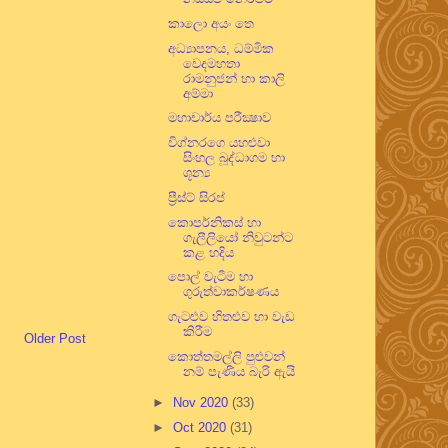
කාලො අයං තෙ
අධ්‍යාපනය, ධම්මික
වෙදමහතා
රාමනුජන් හා කාලි
අම්මා
මහාචාර්ය පරීක්‍ෂාව
විග්නරගෙ යහළුවා
සිංහල බූද්ධාගම හා
ශූන්‍ය
ප්‍රීස්ට් සිරප්
කොපර්නිකස් හා
ගැලීලියෝ නිවුටන්ට
කළ හදිය
පොල් වැටීම හා
ගුරුත්වාකර්ෂණය
ගැටළුව හිතළුව හා වැඩ
කිරීම
Older Post
කොත්තමල්ලි පුළුවන්
නම් පැණිය බැරි ඇයි
►
Nov 2020
(33)
►
Oct 2020
(31)