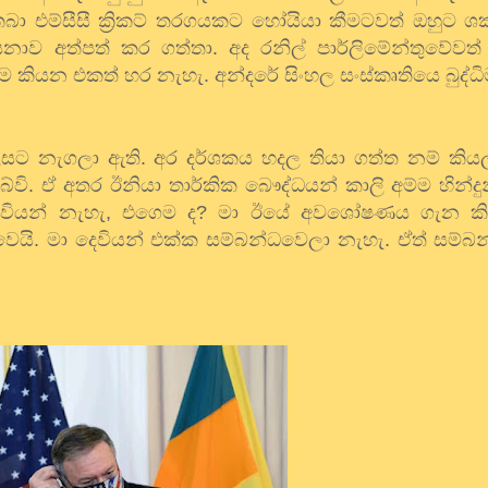
තබා එම්සීසී ක්‍රිකට් තරගයකට හෝයියා කීමටවත් ඔහුට ශ
ාව අත්පත් කර ගත්තා. අද රනිල් පාර්ලිමේන්තුවේවත් 
 කියන එකත් හර නැහැ. අන්දරේ සිංහල සංස්කෘතියෙ බුද්ධ
ස උසට නැගලා ඇති. අර දර්ශකය හදල තියා ගත්ත නම් කි
ේවි. ඒ අතර ඊනියා තාර්කික බෞද්ධයන් කාලි අම්ම හින්ද
 දෙවියන් නැහැ, එගෙම ද? මා ඊයේ අවශෝෂණය ගැන කි
වෙයි. මා දෙවියන් එක්ක සම්බන්ධවෙලා නැහැ. ඒත් සම්බ