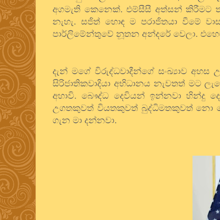
අගමැති කෙනෙක්. එම්සීසී අත්සන් කිරීමට 
නැහැ. සජිත් හොඳ ම පරාජිතයා වීමේ වාසන
පාර්ලිමේන්තුවේ නූතන අන්දරේ වෙලා. එහෙම
දැන් මගේ විරුද්ධවාදීන්ගේ සංඛ්‍යාව අහ
සිරිජාතිකවාදියා අභිධානය නැවතත් මට ලැබ
අහාවි. බෞද්ධ දෙවියන් ඉන්නවා හින්දු
උගතකුවත් වියතකුවත් බුද්ධිමතකුවත් නො 
ගැන මා දන්නවා.