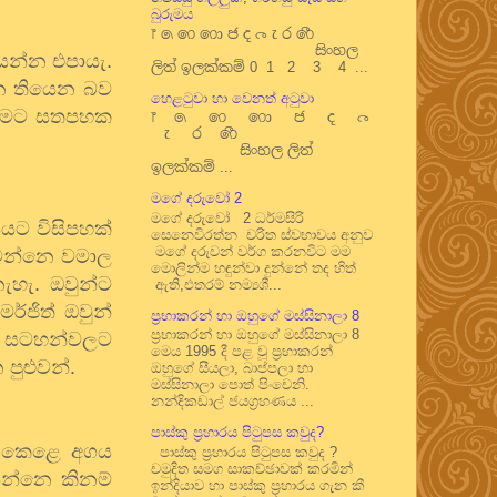
බුරුමය
෦ ෧ ෨ ෩ ෪ ෫ ෬ ෭ ෮ ෯
සිංහල
යන්න එපායැ.
ලිත් ඉලක්කම් 0 1 2 3 4 ...
න තියෙන බව
හෙළටුවා හා වෙනත් අටුවා
යා මට සතපහක
෦ ෧ ෨ ෩ ෪ ෫ ෬
෭ ෮ ෯
සිංහල ලිත්
ඉලක්කම් ...
මගේ දරුවෝ 2
මගේ දරුවෝ 2 ධර්මසිරි
යයට විසිපහක්
සෙනෙවිරත්න චරිත ස්වභාවය අනුව
මගේ දරුවන් වර්ග කරනවිට මම
ධ වන්නෙ වමාල
මොලින්ම හඳුන්වා දුන්නේ තද හිත්
ැහැ. ඔවුන්ට
ඇති,එතරම් නම්‍යශී...
්ජිත් ඔවුන්
ප්‍රභාකරන් හා ඔහුගේ මස්සිනාලා 8
ප්‍රභාකරන් හා ඔහුගේ මස්සිනාලා 8
ඩ සටහන්වලට
මෙය 1995 දී පළ වූ ප්‍රභාකරන්
පුළුවන්.
ඔහුගේ සීයලා, බාප්පලා හා
මස්සිනාලා පොත් පිංචෙනි.
නන්දිකඩාල් ජයග්‍රහණය ...
පාස්කු ප්‍රහාරය පිටුපස කවුද?
ගය කෙළෙ අගය
පාස්කු ප්‍රහාරය පිටුපස කවුද ?
චමුදිත සමග සාකච්ඡාවක් කරමින්
ියන්නෙ කිනම්
ඉන්දියාව හා පාස්කු ප්‍රහාරය ගැන කී