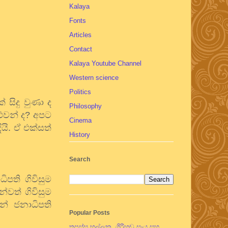
Kalaya
Fonts
Articles
Contact
Kalaya Youtube Channel
Western science
Politics
 සිදු වුණා ද
Philosophy
ුවන් ද? අපට
Cinema
ි. ඒ එක්සත්
History
Search
පති ගිවිසුම
වත් ගිවිසුම
න් ජනාධිපති
Popular Posts
තපස්සු භල්ලුක, ගිරිහඬු සෑය සහ