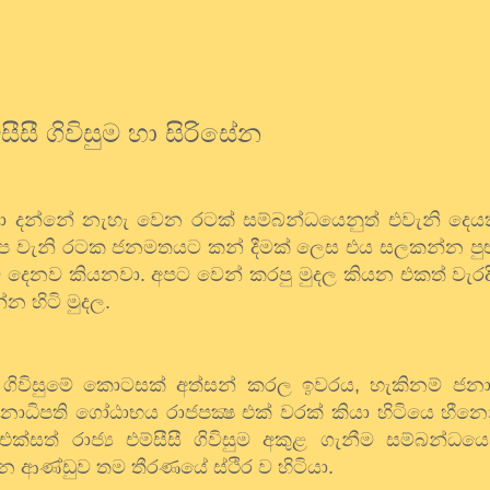
සීසී ගිවිසුම හා සිරිසේන
. මා දන්නේ නැහැ වෙන රටක් සම්බන්ධයෙනුත් එවැනි දෙයක්
අප වැනි රටක ජනමතයට කන් දීමක් ලෙස එය සලකන්න පුළ
 දෙනව කියනවා. අපට වෙන් කරපු මුදල කියන එකත් වැරදිය
්න හිටි මුදල.
සී ගිවිසුමේ කොටසක් අත්සන් කරල ඉවරය, හැකිනම් ජනාධි
ිපති ගෝඨාභය රාජපක්‍ෂ එක් වරක් කියා හිටියෙ හීනෙන්
ත් රාජ්‍ය එම්සීසී ගිවිසුම අකුළ ගැනීම සම්බන්ධයෙ
ධාන ආණ්ඩුව තම තීරණයේ ස්ථිර ව හිටියා.