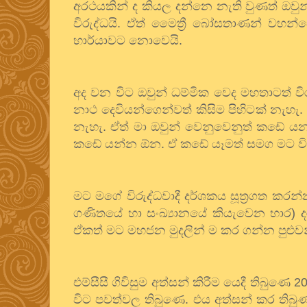
අරථයකින් ද කියල දන්නෙ නැති වුණත් ඔවු
විරුද්ධයි. ඒත් මෛත්‍රී බෝසතාණන් වහන්සේට
භාර්යාවට නොවෙයි.
අද වන විට ඔවුන් ධම්මික වෙද මහතාටත් විරුද
නාථ දෙවියන්ගෙන්වත් කිසිම පිහිටක් නැහ
නැහැ. ඒත් මා ඔවුන් වෙනුවෙනුත් කඩේ 
කඩේ යන්න ඕන. ඒ කඩේ යෑමත් සමග මට විරුද
මට මගේ විරුද්ධවාදී දර්ශකය සූත්‍රගත ක
ගණිතයේ හා සංඛ්‍යානයේ කියැවෙන භාර) 
ඒකත් මට මහජන මුදලින් ම කර ගන්න පුළුව
එම්සීසී ගිවිසුම අත්සන් කිරීම යෙදී තිබුණ
විට පවත්වල තිබුණෙ. එය අත්සන් කර තිබුණ 