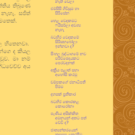
නැති වෙලා
ක්තිය තිබුණෙ
එම්සීසී ගිවිසුම හා
නැහැ. සජිත්
සිරිසේන
ිමතෙක්.
හෙළ වෙදකමට
ෆයිසර්ලා අවශ්‍ය
නැහැ
බටහිර වෙදකමේ
සිරිසඟබෝලා
යල හිතෙනවා.
ඉන්නවා ද?
ුන්ගෙ ද කියල
සිංහල බුද්ධාගමේ නව
වුව. මා නම්
පරිච්ඡෙදයකට
පෙරවදනක්
න්ධවෙච්ච අය
අක්‍රීය පළාත් සභා
අහෝසි කරමු
චම්පකගේ ජනාධිපති
පිම්ම
දහසක් ප්‍රතිකාර
බටහිර කොරකළ
කොරෝනා
පැණිය අසික්කිත
අමනයන් අතට පත්
වේවි ද?
ජාත්‍යන්තරයෙන්
නසසප නෙරපීම