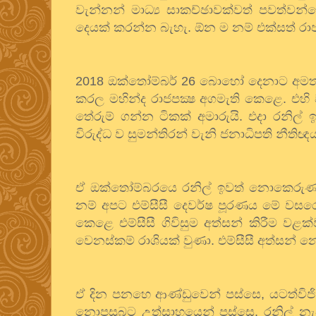
වැන්නන් මාධ්‍ය සාකච්ඡාවක්වත් පවත්
දෙයක් කරන්න බැහැ. ඕන ම නම් එක්සත් රාජ
2018 ඔක්තෝම්බර් 26 බොහෝ දෙනාට අමතකයි
කරල මහින්ද රාජපක්‍ෂ අගමැති කෙළෙ. 
තේරුම් ගන්න ටිකක් අමාරුයි. එදා රනිල් 
විරුද්ධ ව සුමන්තිරන් වැනි ජනාධිපති නීත
ඒ ඔක්තෝම්බරයෙ රනිල් ඉවත් නොකෙරුණා 
නම් අපට එම්සීසී දෙවර්ෂ පූරණය මේ වසර
කෙළෙ එම්සීසී ගිවිසුම අත්සන් කිරීම ව
වෙනස්කම් රාශියක් වුණා. එම්සීසී අත්සන්
ඒ දින පනහෙ ආණ්ඩුවෙන් පස්සෙ, යටත්විජ
නොපසුබට උත්සාහයෙන් පස්සෙ, රනිල් නැව