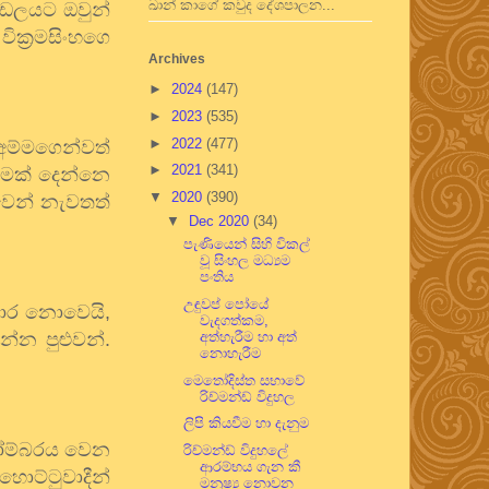
ඛාන් කාගේ කවුද දේශපාලන...
්ඩලයට ඔවුන්
ික්‍රමසිංහගෙ
Archives
►
2024
(147)
►
2023
(535)
►
2022
(477)
 අම්මගෙන්වත්
►
2021
(341)
කමක් දෙන්නෙ
▼
2020
(390)
වෙන් නැවතත්
▼
Dec 2020
(34)
පැණියෙන් සිහි විකල්
වූ සිංහල මධ්‍යම
පංතිය
උඳුවප් පෝයේ
බාර නොවෙයි,
වැදගත්කම,
්න පුළුවන්.
අත්හැරීම හා අත්
නොහැරීම
මෙතෝදිස්ත සභාවේ
රිච්මන්ඩ් විදුහල
ලිපි කියවීම හා දැනුම
්තෝම්බරය වෙන
රිච්මන්ඩ් විදුහලේ
ආරම්භය ගැන කී
හොට්ටුවාදීන්
මනුෂ්‍ය නොවන