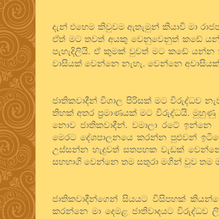
දැන් එහෙම කිවුවම ඇතැමුන් කියාවි මා ර
ඒත් මට තවත් අයකු වෙනුවෙනුත් කඩේ ය
පැහැදිලියි. ඒ කුමක් වුවත් මට කඩේ යන්
වාසියක් වෙන්නෙ නැහැ. වෙන්නෙ අවාසියක
ජාතිකවාදීන් විශාල පිරිසක් මට විරුද්ධව
තිහක් අතර ප්‍රමාණයක් මට විරුද්ධයි. මුහ
නොව ජාතිකවාදීන්. වමාලා රටේ ඉන්නෙ අ
මෙරට දේශපාලනයෙ කරන්න පුළුවන් ඉටිගෙඩි
උස්සන්න හැදුවත් සතපහක වැඩක් වෙන්
සහභාගි වෙන්නෙ තම සතුරා මගින් වුව තම
ජාතිකවාදීන්ගෙන් සියයට විසිපහක් කියන
කරන්නෙ මා දෙමළ ජාතිවාදයට විරුද්ධව ලිය