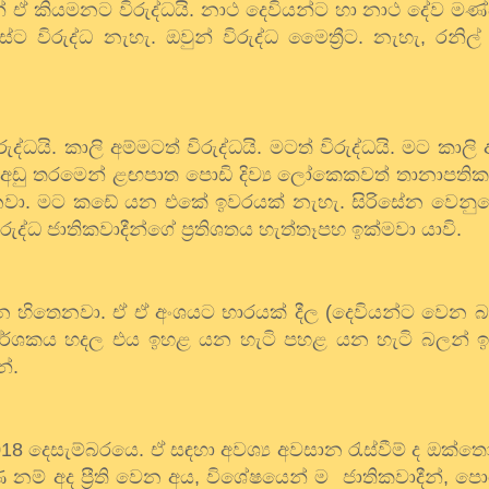
න් ඒ කියමනට විරුද්ධයි. නාථ දෙවියන්ට හා නාථ දේව මණ
 විරුද්ධ නැහැ. ඔවුන් විරුද්ධ මෛත්‍රීට. නැහැ, රනිල් ව
්ධයි. කාලි අම්මටත් විරුද්ධයි. මටත් විරුද්ධයි. මට කාලි
ැ. අඩු තරමෙන් ළඟපාත පොඩි දිව්‍ය ලෝකෙකවත් තානාපති
යනවා. මට කඩේ යන එකේ ඉවරයක් නැහැ. සිරිසේන වෙනු
්ධ ජාතිකවාදීන්ගේ ප්‍රතිශතය හැත්තෑපහ ඉක්මවා යාවි.
රන්න හිතෙනවා. ඒ ඒ අංශයට භාරයක් දීල (දෙවියන්ට වෙන 
දර්ශකය හදල එය ඉහළ යන හැටි පහළ යන හැටි බලන් ඉන
න්.
ෙ 2018 දෙසැම්බරයෙ. ඒ සඳහා අවශ්‍ය අවසාන රැස්වීම් ද ඔක
නම් අද ප්‍රීති වෙන අය, විශේෂයෙන් ම ජාතිකවාදීන්, පො