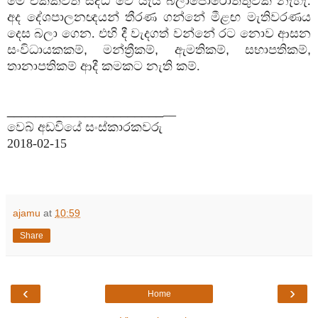
මේ එකක්වත් සිද්ධ වේ යැයි බලාපොරොත්තුවක් නැහැ.
අද දේශපාලනඥයන් තීරණ ගන්නේ මීළඟ මැතිවරණය
දෙස බලා ගෙන. එහි දී වැදගත් වන්නේ රට නොව ආසන
සංවිධායකකම්
,
මන්ත්‍රීකම්
,
ඇමතිකම්
,
සභාපතිකම්
,
තානාපතිකම් ආදී කමකට නැති කම්.
______________________
__
වෙබ් අඩවියේ සංස්කාරකවරු
2018-02-15
ajamu
at
10:59
Share
‹
›
Home