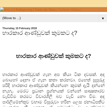
▼
Thursday, 15 February 2018
භාරකාර ආණ්ඩුවක් කුමකට ද?
භාරකාර ආණ්ඩුවක් කුමකට ද
?
භාරකාර ආණ්ඩුවක් ගැන අප කියා ටික දවසක්. අද
බොහෝ දෙනා ඒ ගැන කතා කරනවා. එහෙත් සුපුරුදු
පරිදි භාරකාර ආණ්ඩුවක් කියන්නෙ කුමක් දැයි දන්නේ
නැහැ. මෙරට ප්‍රධාන ප්‍රශ්නයක් වන්නේ සාක්‍ෂතාරව
වැඩිවීම තරමට විචාරශීලී බව වැඩි නො වීම. අද
පාර්ලිමේන්තුව වහාම විසුරුවා හරින ලෙස ජනාධිපතිට