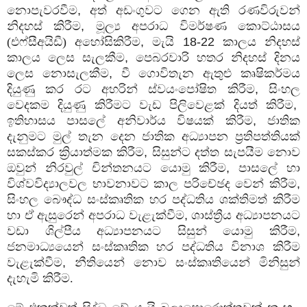
නොපැවරවීම
,
අත් අඩංගුවට ගෙන ඇති රණවිරුවන්
නිදහස් කිරීම
,
මූල්‍ය අපරාධ විමර්ෂණ කොට්ඨාසය
(එෆ්සීඅයිඩී) අහෝසිකිරීම
,
මැයි
18-22
කාලය නිදහස්
කාලය ලෙස සැලකීම
,
පෙබරවාරි හතර නිදහස් දිනය
ලෙස නොසැලකීම
,
වී ගොවිතැන ඇතුළු කෘෂිකර්මය
දියුණු කර රට අහරින් ස්වයංපෝෂිත කිරීම
,
සිංහල
වෙදකම දියුණු කිරීමට වැඩ පිලිවෙළක් දියත් කිරීම
,
ඉතිහාසය පාසලේ අනිවාර්ය විෂයක් කිරීම
,
ජාතික
දැනුමට මුල් තැන දෙන ජාතික අධ්‍යාපන ප්‍රතිපත්තියක්
සකස්කර ක්‍රියාත්මක කිරීම
,
සිසුන්ට දත්ත සැපයීම නොව
ඔවුන් නිරවුල් චින්තනයට යොමු කිරීම
,
පාසලේ හා
විශ්වවිද්‍යාලවල භාවනාවට කාල පරිචේඡද වෙන් කිරීම
,
සිංහල බෞද්ධ සංස්කෘතික හර පද්ධතිය ශක්තිමත් කිරීම
හා ඒ ඇසුරෙන් අපරාධ වැළැක්වීම
,
ශාස්ත්‍රීය අධ්‍යාපනයට
වඩා ශිල්පීය අධ්‍යාපනයට සිසුන් යොමු කිරීම
,
ජනමාධ්‍යයෙන් සංස්කෘතික හර පද්ධතිය විනාශ කිරීම
වැළැක්වීම
,
නීතියෙන් නොව සංස්කෘතියෙන් මිනිසුන්
දැහැමි කිරීම.