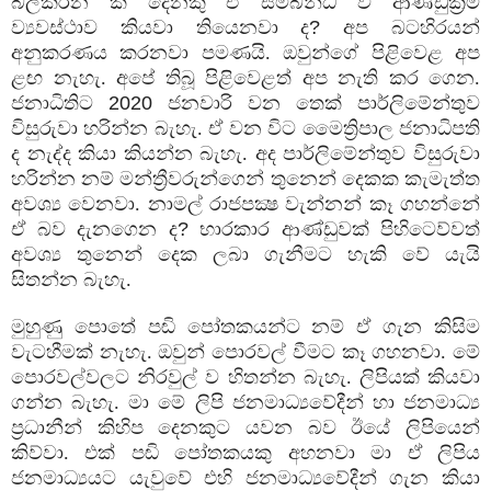
බලකරන කී දෙනකු ඒ සම්බන්ධ ව ආණ්ඩුක්‍රම
ව්‍යවස්ථාව කියවා තියෙනවා ද
?
අප බටහිරයන්
අනුකරණය කරනවා පමණයි. ඔවුන්ගේ පිළිවෙළ අප
ළඟ නැහැ. අපේ තිබූ පිළිවෙළත් අප නැති කර ගෙන.
ජනාධිතිට
2020
ජනවාරි වන තෙක් පාර්ලිමේන්තුව
විසුරුවා හරින්න බැහැ. ඒ වන විට මෛත්‍රිපාල ජනාධිපති
ද නැද්ද කියා කියන්න බැහැ. අද පාර්ලිමේන්තුව විසුරුවා
හරින්න නම් මන්ත්‍රීවරුන්ගෙන් තුනෙන් දෙකක කැමැත්ත
අවශ්‍ය වෙනවා. නාමල් රාජපක්‍ෂ වැන්නන් කෑ ගහන්නේ
ඒ බව දැනගෙන ද
?
භාරකාර ආණ්ඩුවක් පිහිටෙව්වත්
අවශ්‍ය තුනෙන් දෙක ලබා ගැනීමට හැකි වේ යැයි
සිතන්න බැහැ.
මුහුණු පොතේ පඬි පෝතකයන්ට නම් ඒ ගැන කිසිම
වැටහීමක් නැහැ. ඔවුන් පොරවල් වීමට කෑ ගහනවා. මේ
පොරවල්වලට නිරවුල් ව හිතන්න බැහැ. ලිපියක් කියවා
ගන්න බැහැ. මා මේ ලිපි ජනමාධ්‍යවේදීන් හා ජනමාධ්‍ය
ප්‍රධානීන් කිහිප දෙනකුට යවන බව ඊයේ ලිපියෙන්
කිව්වා. එක් පඬි පෝතකයකු අහනවා මා ඒ ලිපිය
ජනමාධ්‍යයට යැවුවේ එහි ජනමාධ්‍යවේදීන් ගැන කියා