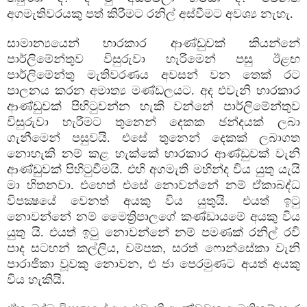
අගමැතිවරයකු පත් කිරීමට රනිල් අස්වීමට අවශ්‍ය නැහැ.
සාමාන්‍යයෙන් භාරකාර ආණ්ඩුවක් කියන්නේ
පාර්ලිමේන්තුව විසුරුවා හැරීමෙන් පසු ඊළඟ
පාර්ලිමේන්තු මැතිවරණය අවසන් වන තෙක් රට
පාලනය කරන අමාත්‍ය මණ්ඩලයට. අද එවැනි භාරකාර
ආණ්ඩුවක් පිහිටුවන්න හැකි වන්නේ පාර්ලිමේන්තුව
විසුරුවා හැරීමට තුනෙන් දෙකක ඡන්දයක් ලබා
ගැනීමෙන් පසුවයි. එසේ තුනෙන් දෙකක් ලබාගත
නොහැකි නම් කළ හැක්කේ භාරකාර ආණ්ඩුවක් වැනි
ආණ්ඩුවක් පිහිටුවීමයි. එහි අගමැති මහින්ද විය යුතු යැයි
මා හිතනවා. එහෙත් එසේ නොවන්නේ නම් ඒකාබද්ධ
විපක්‍ෂයේ වෙනත් අයකු විය යුතුයි. එයත් ඉටු
නොවන්නේ නම් මෛත්‍රිපාලගේ කණ්ඩායමේ අයකු විය
යුතු යි. එයත් ඉටු නොවන්නේ නම් පමණක් රනිල් රවි
පාද සටහන් කල්ලිය
,
චම්පක
,
සරත් ෆොන්සේකා වැනි
පාරාජිකා වූවකු නොවන
,
එ ජා පෙරමුණට අයත් අයකු
විය හැකියි.