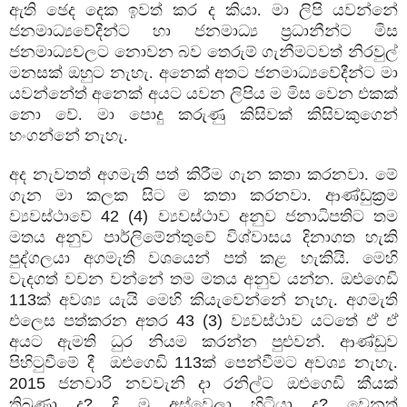
ඇති ඡෙද දෙක ඉවත් කර ද කියා. මා ලිපි යවන්නේ
ජනමාධ්‍යවේදීන්ට හා ජනමාධ්‍ය ප්‍රධානීන්ට මිස
ජනමාධ්‍යවලට නොවන බව තෙරුම් ගැනීමටවත් නිරවුල්
මනසක් ඔහුට නැහැ. අනෙක් අතට ජනමාධ්‍යවේදීන්ට මා
යවන්නේත් අනෙක් අයට යවන ලිපිය ම මිස වෙන එකක්
නො වේ. මා පොදු කරුණු කිසිවක් කිසිවකුගෙන්
හංගන්නේ නැහැ.
අද නැවතත් අගමැති පත් කිරීම ගැන කතා කරනවා. මේ
ගැන මා කලක සිට ම කතා කරනවා. ආණ්ඩුක්‍රම
ව්‍යවස්ථාවේ
42 (4)
ව්‍යවස්ථාව අනුව ජනාධිපතිට තම
මතය අනුව පාර්ලිමේන්තුවේ විශ්වාසය දිනාගත හැකි
පුද්ගලයා අගමැති වශයෙන් පත් කළ හැකියි. මෙහි
වැදගත් වචන වන්නේ තම මතය අනුව යන්න. ඔළුගෙඩි
113
ක් අවශ්‍ය යැයි මෙහි කියැවෙන්නේ නැහැ. අගමැති
එලෙස පත්කරන අතර
43 (3)
ව්‍යවස්ථාව යටතේ ඒ ඒ
අයට ඇමති ධුර නියම කරන්න පුළුවන්. ආණ්ඩුව
පිහිටුවීමේ දී
ඔළුගෙඩි
113
ක් පෙන්වීමට අවශ්‍ය නැහැ.
2015
ජනවාරි නවවැනි දා රනිල්ට ඔළුගෙඩි කීයක්
තිබුණා ද
?
දි මු අස්වෙලා හිටියා ද
?
වෙනත්