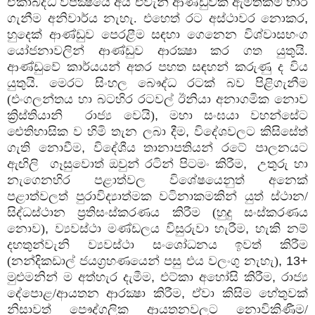
ඒකාබද්ධ විපක්‍ෂයේ අය එවැනි ආණ්ඩුවක ඇමතිකම් භාර
ගැනීම අනිවාර්ය නැහැ. එහෙත් රට අස්ථාවර නොකර
,
හුදෙක් ආණ්ඩුව පෙරළීම සඳහා ගෙනෙන විශ්වාසභංග
යෝජනාවලින් ආණ්ඩුව ආරක්‍ෂා කර ගත යුතුයි.
ආණ්ඩුවේ කාර්යයන් අතර පහත සඳහන් කරුණු ද විය
යුතුයි. මෙරට සිංහල බෞද්ධ රටක් බව පිළිගැනීම
(එංගලන්තය හා බටහිර රටවල් ඊනියා අනාගමික නොව
ක්‍රිස්තියානි
රාජ්‍ය වෙයි)
,
මහා සංඝයා වහන්සේට
ඓතිහාසික ව හිමි තැන ලබා දීම
,
විදේශවලට කිසිසේත්
ගැති නොවීම
,
විදේශීය තානාපතියන් රටේ පාලනයට
ඇඟිලි
ගෑසුවොත් ඔවුන් රටින් පිටමං කිරීම
,
උතුරු හා
නැගෙනහිර පළාත්වල විශේෂයෙනුත් අනෙක්
පළාත්වලත් පුරාවිද්‍යාත්මක වටිනාකමකින් යුත් ස්ථාන/
සිද්ධස්ථාන ප්‍රතිසංස්කරණය කිරීම (හුදු සංස්කරණය
නොව)
,
ව්‍යවස්ථා මණ්ඩලය විසුරුවා හැරීම
,
හැකි නම්
දහතුන්වැනි ව්‍යවස්ථා සංශෝධනය ඉවත් කිරීම
(නන්දිකඩාල් ජයග්‍රහණයෙන් පසු එය වලංගු නැහැ)
, 13+
මුළුමනින් ම අත්හැර දැමීම
,
එට්කා අහෝසි කිරීම
,
රාජ්‍ය
දේපොළ/ආයතන ආරක්‍ෂා කිරීම
,
ඒවා කිසිම හේතුවක්
නිසාවත් පෞද්ගලික ආයතනවලට නොවිකිණීම/