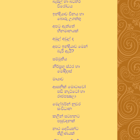
බැසිල් හා බටහිර
විරෝධය
ඉන්දියාව චීනය හා
බොරු උගත්තු
අපට ඇත්තේ
හීනමානයක්
අමුල් අවුල් ද
අපට ඉන්දියාව මෙන්
බැරි ඇයි?
සම්මුතිය
නිර්ප්‍රභූ ස්ථර හා
මෝදිදාස්
මායාව
ආසනික් මොටාවෝ
පඬි නැට්ටෝ හා
රාජපක්‍ෂලා
මෙල්බර්න් නුවර
සංවිධාන
කලින් සටහනට
පසුවදනක්
නාථ දෙවියන්ට
තිළිණයක්