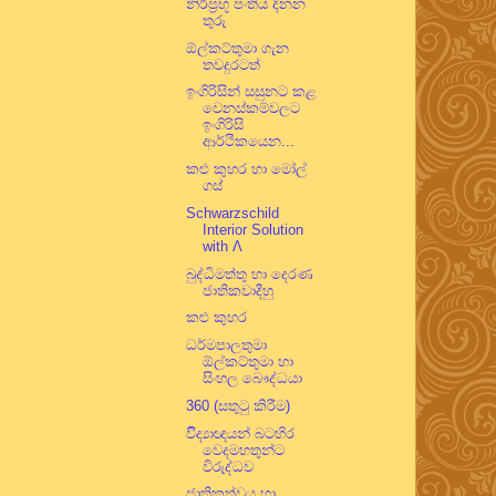
නිර්ප්‍රභූ පංතිය දිනන
තුරු
ඕල්කට්තුමා ගැන
තවදුරටත්
ඉංගිරිසින් සසුනට කළ
වෙනස්කම්වලට
ඉංගිරිසි
ආර්ථිකයෙන...
කළු කුහර හා මෝල්
ගස්
Schwarzschild
Interior Solution
with Λ
බුද්ධිමත්තු හා දෙරණ
ජාතිකවාදීහු
කළු කුහර
ධර්මපාලතුමා
ඕල්කට්තුමා හා
සිංහල බෞද්ධයා
360 (සතුටු කිරීම)
විිද්‍යාඥයන් බටහිර
වෙදමහතුන්ට
විරුද්ධව
ජාතිකත්වය හා