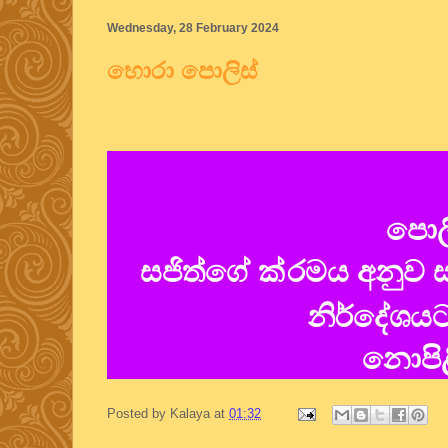
Wednesday, 28 February 2024
හොරා පොලිස්
පොලි
සජිත්ගේ ක්
රමය අනුව ස
නිර්දේශයට
නොපිළ
Posted by
Kalaya
at
01:32