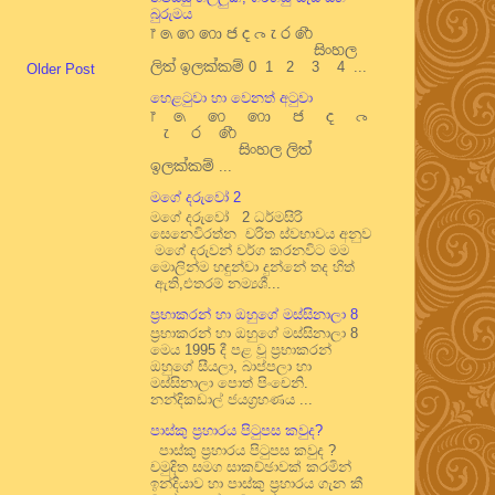
බුරුමය
෦ ෧ ෨ ෩ ෪ ෫ ෬ ෭ ෮ ෯
සිංහල
ලිත් ඉලක්කම් 0 1 2 3 4 ...
Older Post
හෙළටුවා හා වෙනත් අටුවා
෦ ෧ ෨ ෩ ෪ ෫ ෬
෭ ෮ ෯
සිංහල ලිත්
ඉලක්කම් ...
මගේ දරුවෝ 2
මගේ දරුවෝ 2 ධර්මසිරි
සෙනෙවිරත්න චරිත ස්වභාවය අනුව
මගේ දරුවන් වර්ග කරනවිට මම
මොලින්ම හඳුන්වා දුන්නේ තද හිත්
ඇති,එතරම් නම්‍යශී...
ප්‍රභාකරන් හා ඔහුගේ මස්සිනාලා 8
ප්‍රභාකරන් හා ඔහුගේ මස්සිනාලා 8
මෙය 1995 දී පළ වූ ප්‍රභාකරන්
ඔහුගේ සීයලා, බාප්පලා හා
මස්සිනාලා පොත් පිංචෙනි.
නන්දිකඩාල් ජයග්‍රහණය ...
පාස්කු ප්‍රහාරය පිටුපස කවුද?
පාස්කු ප්‍රහාරය පිටුපස කවුද ?
චමුදිත සමග සාකච්ඡාවක් කරමින්
ඉන්දියාව හා පාස්කු ප්‍රහාරය ගැන කී