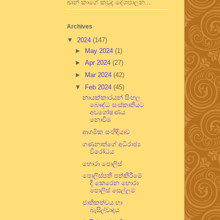
ඛාන් කාගේ කවුද දේශපාලන...
Archives
▼
2024
(147)
►
May 2024
(1)
►
Apr 2024
(27)
►
Mar 2024
(42)
▼
Feb 2024
(45)
නායක්කාරයන් සිංහල
බෞද්ධ සංස්කෘතියට
අවශෝෂණය
නොවීම
ආගමික සංහිඳියාව
ගණනාත්ගේ අධිරාජ්‍ය
විරෝධය
හොරා පොලිස්
පොලිස්පති පත්කිරීමේ
දී කෙරෙන හොරා
පොලිස් සෙල්ලම
ජාතිකත්වය හා
බැසිල්වාදය