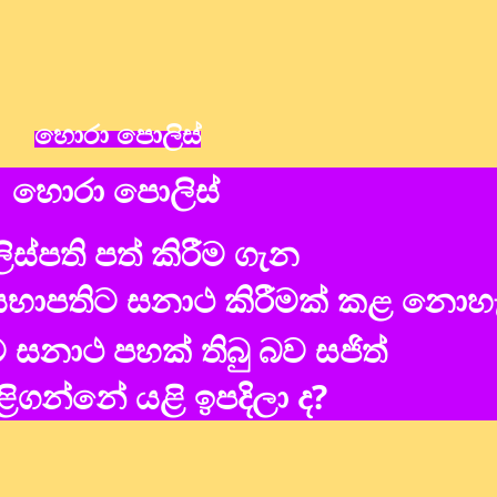
හොරා පොලිස්
හොරා පොලිස්
ස්පති පත් කිරීම ගැන
භාපතිට සනාථ කිරීමක් කළ නොහැ
 සනාථ පහක් තිබු බව සජිත්
ිගන්නේ යළි ඉපදිලා ද?