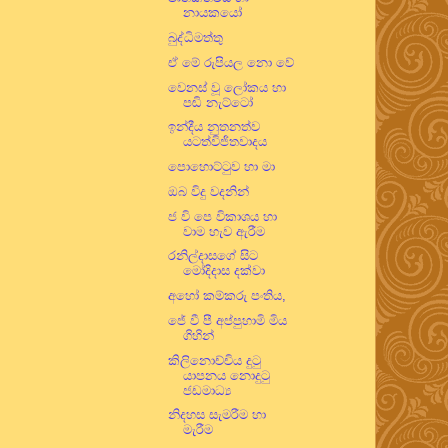
නායකයෝ
බුද්ධිමත්තු
ඒ මේ රුපියල නො වේ
වෙනස් වූ ලෝකය හා
පඬි නැට්ටෝ
ඉන්දීය නුතනත්ව
යටත්විජිතවාදය
පොහොට්ටුව හා මා
ඔබ විදු වදනින්
ජ වි පෙ විකාශය හා
වාම හැව ඇරීම
රනිල්දාසගේ සිට
මෝදිදාස දක්වා
අහෝ කම්කරු පංතිය,
ජේ වී පී අප්පුහාමි මිය
ගිහින්
කිලිනොච්චිය දුටු
යාපනය නොදුටු
ජඩමාධ්‍ය
නිදහස සැමරීම හා
මැරීම