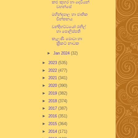
කළු කුහර හා දෙවියන්
වහන්සේ
මහින්දපාල හා ජාතික
චින්තනය
වන්දිභට්ටයෝ රනිල්
හා පොලිස්පති
කැලණි මොටා හා
ක්‍රිකට් නාටක
►
Jan 2024
(32)
►
2023
(535)
►
2022
(477)
►
2021
(341)
►
2020
(390)
►
2019
(382)
►
2018
(374)
►
2017
(387)
►
2016
(351)
►
2015
(364)
►
2014
(171)