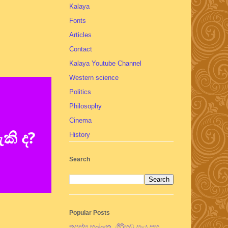
Kalaya
Fonts
Articles
Contact
Kalaya Youtube Channel
Western science
Politics
Philosophy
Cinema
කි ද?
History
Search
Popular Posts
තපස්සු භල්ලුක, ගිරිහඬු සෑය සහ