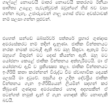
ගාල්ලේ
නොවෙයි
මාතර
නොවෙයි
කතරගම
ඊනියා
සාහිත්‍ය
උළෙල
පැවැත්වුවත්
ඔවුන්ගේ
හිස්
බව
වසා
ගන්න
බැහැ
.
උජාරුවෙන්
ගාලු
ගොස්
ඒමට
අවස්ථාවක්
නම්
සලසා
ගන්න
පුළුවන්
.
එහෙත්
සන්ඩේ
ඔබ්සර්වර්
පත්තරේ
ප්‍රහාර
ගුණදාස
අමරසේකරට
නම්
තදින්
දැනුණා
.
ජාතික
චින්තනයට
නරක
නමක්
පටබැඳී
ඇති
බව
ඔහු
සිතුවා
.
ඇතැම්
විට
ඔහුගේ
මිතුරන්
මට
දොස්
කියන්න
ඇති
.
ඔහු
මට
යෝජනා
කෙළේ
ජාතික
චින්තනය
අත්හැරීමටයි
.
මා
ඒ
යෝජනාව
දැඩි
ව
ප්‍රතික්‍ෂෙප
කළා
.
ජාතික
චින්තනයට
ඉංගිරිසි
කතා
කරන්නන්
විරුද්ධ
වීම
ස්වාභාවික
දෙයක්
ලෙසයි
මා
දුටුවේ
.
පසුගිය
දා
උදිත
දේවප්‍රිය
ජාතික
චින්තනය
ගැන
ඉංගිරිසියෙන්
ලියමින්
සඳහන්
කර
තිබුණේ
ගුණදාස
අමරසේකර
හොඳ
අදහසකින්
ඒ
පටන්ගත්
නමුත්
දැන්
ඒ
ගැන
හොඳක්
කිව
නොහැකි
බවයි
.