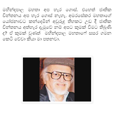
මහින්දපාල
මහතා
අප
හැර
ගොස්
.
එහෙත්
ජාතික
චින්තනය
අප
හැර
ගොස්
නැහැ
.
අමරසේකර
මහතාගේ
යෝජනාවට
කන්දෙමින්
අවුරූදු
තිහකට
උඩ
දී
ජාතික
චින්තනය
අත්හැර
දැමුවේ
නම්
අපට
කුමක්
වීමට
තිබුණි
ද
?
ඒ
කුමක්
වුණත්
මහින්දපාල
මහතාෆේ
සසර
ගමන
කෙටි
වේවා
කියා
මා
පතනවා
.