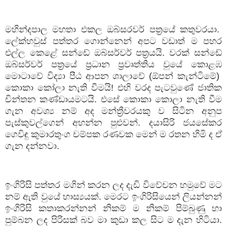
මහින්දපාල
මහතා
එකල
ඔබ්සරවර්
පත්‍රයේ
කතුවරයා
.
ලේක්හවුස්
පත්තර
ගොන්නෙන්
අපට
වඩාත්
ම
පහර
එල්ල
කෙළේ
සන්ඩේ
ඔබ්සර්වර්
පත්‍රයයි
.
වරක්
සන්ඩේ
ඔබ්සර්වර්
පත්‍රයේ
ප්‍රධාන
ප්‍රවෘත්තිය
වුයේ
කොළඹ
මොටාවේ
විද්‍යා
පීඨ
ආපන
ශාලාවේ
(
ඕපන්
කැන්ටිමේ
)
කොකා
කෝලා
නැති
වීමයි
!
එහි
වරද
පැටවුණේ
ජාතික
චින්තන
කණ්ඩායමටයි
.
එසේ
කොකා
කොලා
නැති
වීම
ගැන
අවශ්‍ය
නම්
අද
මන්ත්‍රීවරයකු
ව
සිටින
අනුප
පැස්කුවල්ගෙන්
අහන්න
පුළුවන්
.
දයාසිරි
ජයසේකර
ගෙවිඳු
කුමාරතුංග
චම්පක
රණවක
මෙන්
ම
රතන
හිමි
ද
ඒ
ගැන
දන්නවා
.
ඉංගිරිසි
පත්තර
මගින්
කරන
ලද
දැඩි
විවේචන
හමුවේ
මට
නම්
ඇති
වුයේ
හාස්‍යයක්
.
මෙරට
ඉංගිරිසියෙන්
ලියන්නන්
ඉංගිරිසි
කතාකරන්නන්
නිකම්
ම
නිකම්
පිම්බුණු
හා
පුම්බන
ලද
පිරිසක්
බව
මා
කුඩා
කල
සිට
ම
දැන
හිටියා
.