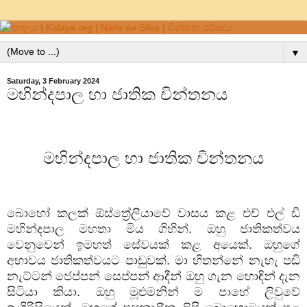
▼
Saturday, 3 February 2024
මහින්දපාල හා ජාතික චින්තනය
මහින්දපාල
හා
ජාතික
චින්තනය
බොහෝ
කලක්
ඕස්ත්‍රේලියාවේ
වාසය
කළ
එච්
එල්
ඩී
මහින්දපාල
මහතා
මිය
ගිහින්
.
ඔහු
ජාතිකත්වය
වෙනුවෙන්
ඉමහත්
සේවයක්
කළ
අයෙක්
.
ඔහුගේ
අභාවය
ජාතිකත්වයට
පාඩුවක්
.
මා
හිතන්නේ
නැහැ
පඬි
නැට්ටන්
ජෙප්පන්
සෙප්පන්
ආදීන්
ඔහු
ගැන
හොඳින්
දැන
සිටියා
කියා
.
ඔහු
මූළුමනින්
ම
පාහේ
ලිවුවේ