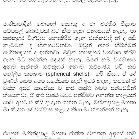
ජාතිකවාදීන්
බොහෝ
දෙනකු
ද
මා
බටහිර
විද්‍යාව
පට්ටපල්
බොරුවක්
බව
කීම
ගැන
මනාපයක්
නැහැ
.
මා
කළුකුහර
විශ්වාස
නොකිරීම
ගැන
ජාතිකවාදී
න්
ද
පඬි
නැට්ටන්
ද
හිනහවෙනවා
.
ඔවුන්
අතර
කීර්තිමත්
සංගීතඥයන්
ද
ඉන්නවා
.
ඔවුන්
කළුකුහර
විශ්වාස
කිරීම
ගැන
මට
කරන්න
දෙයක්
නැහැ
.
මගේ
නම්
විශ්වාසය
අනුව
ඇත්තේ
කළුකුහර
නොව
කළුපෘෂ්ඨ
හරි
කළු
ගෝලීය
කබොළු (spherical shells)
හරි
කියා
.
ඒ
දේ
වුණත්
තවම
අපට
සපේක්‍ෂව
තැනී
ඉවර
නැහැ
.
තවමත්
ඒ
වස්තු
අපට
සාපේක්‍ෂ
ව
කළු
පෘෂ්ඨ
බවට
පත්වෙමින්
තියෙනවා
.
ඒ
කළු
පෘෂ්ඨ
බවට
පත්වීමට
අනන්ත
කාලයක්
යාවි
.
අපට
ඒ
කිසි
දා
දැන
ගන්න
බැහැ
.
මහින්දපාල
මහතා
මා
කියන
දේ
විශ්වාස
කළාය
කියා
මා
හිතන්නේ
නැහැ
.
එහෙත්
මහින්දපාල
මහතා
ජාතික
චින්තන
අදහස්
නම්