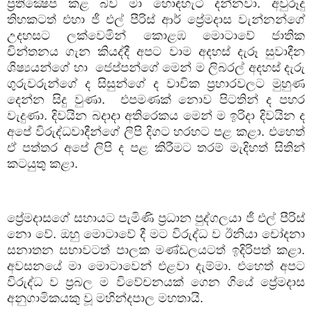
ප්‍රතික්‍ෂෙප
කළ
බව
මා
හොඳහැටි
දන්නවා
.
අවුරූදු
තිහකටත්
එහා
ජී
එල්
පීරිස්
ආර්
ප්‍රේමදාස
වැන්නන්ගේ
උදහසට
ලක්වෙමින්
කොළඹ
මොටාවේ
ජාතික
චින්තනය
ගැන
කියද්දී
අපට
වාම
අදහස්
දැරූ
සුවාදීන
ශිෂ්‍යයන්ගේ
හා
ජෙප්පන්ගේ
මෙන්
ම
ලිබරල්
අදහස්
දැරු
ගුරුවරුන්ගේ
ද
සිසුන්ගේ
ද
වාචික
ප්‍රහාරවලට
මුහුණ
දෙන්න
සිදු
වුණා
.
එපමණක්
නොව
පිටතින්
ද
පහර
වැදුණා
.
දිවයින
බදාදා
අතිරෙකය
මෙන්
ම
ඉරිදා
දිවයින ද
අපේ
විරුද්ධවාදීන්ගේ
ලිපි
දිගට
හරහට
පළ
කළා
.
එහෙත්
ඒ
පත්තර
අපේ
ලිපි
ද
පළ
කිරීමට
තරම්
මැදිහත්
සිතින්
කටයුතු
කළා
.
ප්‍රේමදාසගේ
සහායට
පැමිණි
ප්‍රධාන
පුද්ගලයා
ජී
එල්
පීරිස්
නො
වේ
.
ඔහු
මොටාවේ
දී
මට
විරුද්ධ
ව
ඊනියා
චෝදනා
සනාතන
සභාවටත්
පාලක
මණ්ඩලයටත්
ඉදිරිපත්
කළා
.
අවසනයේ
මා
මොටාවෙන්
එළවා
දැම්මා
.
එහෙත්
අපට
විරුද්ධ
ව
ප්‍රබල
ම
විවේචනයක්
ගෙන
ගියේ
ප්‍රේමදාස
අනුගාමිකයකු
වූ
මහින්දපාල
මහතායි
.