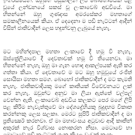
ඉංගිරිසියෙන්
.
ඔහුගේ
පසුකාලීන
ලිපි
බොහොමයක්
පළ
වූයේ
ලන්ඩනයේ
සකස්
වූ
ලංකාවෙබ්
අඩවියේ
.
මා
හිතන්නේ
ඔහු
ගුණදාස
අමරසේකර
මහතාගේ
සමකාලීනයෙක්
කියා
.
ඒ
දෙදෙනා
ම
පඬි
නැට්ටන්
ආදීන්
විසින්
ජාතිවාදීන්
ලෙස
හඳුන්වනු
ලැබුයේ
නැහැ
.
මට
මහින්දපාල
මහතා
ලංකාවේ
දී
හමු
වී
නැහැ
.
ඕස්ත්‍රේලියාවේ
දී
දෙවතාවක්
හමු
වී
තියෙනවා
.
මා
හිතන්නේ
නැහැ
ඔහු
මා
ගැන
හොඳ
ආකල්පයක්
ඇති
කර
ගත්තා
කියා
.
ඒ
දෙවතාවේ
ම
මට
ඔහු
හමුවුයේ
රංජිත්
සොයිසා
මහතා
සමග
.
බොහෝ
ජාතිකවාදීන්
ද
මට
කැමති
නැහැ
.
ජාතිකවාදියකු
මගේ
කෘතියක්
විවේචනයට
ලක්
කර
නැහැ
.
ඔවුන්ට
අනුව
මා
ලියා
ඇත්තේ
වල්පල්
වෙන්න
ඇති
.
ලංකාවෙබ්
අඩවිය
කලකට
පෙර
මගේ
ලිපි
පළ
කිරීම
නැවැත්තුවේ
මා
දේශද්‍රේහියකු
බුදුදහම
විකෘත
කරන්නකු
ලෙස
සලකා
.
මෙරට
සුපිරි
ජාතිකවාදීන්
ද
මා
ප්‍රතික්‍ෂෙඊ
කරනවා
.
ඒ
මා
මහාවංසය
අටුවාව
ආදී
කෘතීන්
අකුරක්
නෑර
විශ්වාස
නොකරන
නිසා
.
මෙටාවේ
හා
මොටාවේ
පඬි
නැට්ටන්
ගැන
කියල
වැඩක්
නැහැ
.