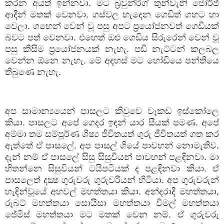
කරන අයත් ඉන්නවා. මට බ්‍රවුන්රිග් තුන්වැනි ජෝර්ජ්
ආදීන් මතක් වෙනවා. ගස්වල හැදෙන ගෙඩිත් ගහට හා
වෙලා. ගහෙන් වෙන් වූ පසු අපට ප්‍රයෝජනවත් ගෙඩියක්
බවට පත් වෙනවා. එහෙත් ඔළු ගෙඩිය සිරුරෙන් වෙන් වූ
පසු කිසිම ප්‍රයෝජනයක් නැහැ. පඬි නැට්ටන් කලබල
වෙන්න ඕනෙ නැහැ. මේ අදහස් මට හෝඩියෙ පන්තියෙ
තිබුණෙ නැහැ.
අප සාමාන්‍යයෙන් පාසලට කිවුවෙ වෑකඩ ඉස්කෝලෙ
කියා. පාසලට අපේ ගෙදර ඉඳන් යාර සීයක් පමණ. අපේ
අම්මා තම සම්පූර්ණ ශිෂ්‍ය ජීවිතයත් ගුරු ජීවිතයත් ගත කර
ඇත්තේ ඒ පාසලේ. අප පාසල් ගියේ පාවහන් නොමැතිව.
දැන් නම් ඒ පාසලේ සිසු සිසුවියන් පාවහන් පළඳිනවා. මා
හිතන්නෙ සිසුවියන් ටයිපටියක් ද පළඳිනවා කියා. ඒ
පාසලෙත් දක්‍ෂ ගුරුවරු ගුරුවරියන් හිටියා. අප ගුරුවරුන්
හැඳින්වූයේ අහවල් මහත්තයා කියා. අන්දරාදී මහත්තයා
,
රූබට් මහත්තයා සොයිසා මහත්තයා විමල් මහත්තයා
ජේමිස් මහත්තයා මට මතක් වෙන නම්. ඒ ගුරුවරු