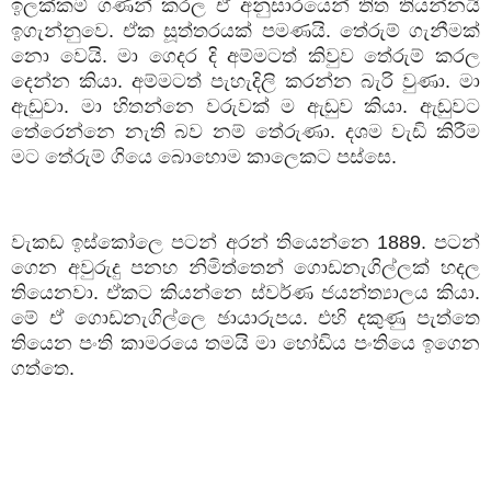
ඉලක්කම් ගණන් කරල ඒ අනුසාරයෙන් තිත තියන්නයි
ඉගැන්නුවෙ. ඒක සූත්තරයක් පමණයි. තේරුම් ගැනීමක්
නො වෙයි. මා ගෙදර දි අම්මටත් කිවුව තේරුම් කරල
දෙන්න කියා. අම්මටත් පැහැදිලි කරන්න බැරි වුණා. මා
ඇඬුවා. මා හිතන්නෙ වරුවක් ම ඇඬුව කියා. ඇඬුවට
තේරෙන්නෙ නැති බව නම් තේරුණා. දශම වැඩි කිරීම
මට තේරුම් ගියෙ බොහොම කාලෙකට පස්සෙ.
වැකඩ ඉස්කෝලෙ පටන් අරන් තියෙන්නෙ
1889.
පටන්
ගෙන අවුරුදු පනහ නිමිත්තෙන් ගොඩනැගිල්ලක් හදල
තියෙනවා. ඒකට කියන්නෙ ස්වර්ණ ජයන්ත්‍යාලය කියා.
මේ ඒ ගොඩනැගිල්ලෙ ඡායාරුපය. එහි දකුණු පැත්තෙ
තියෙන පංති කාමරයෙ තමයි මා හෝඩිය පංතියෙ ඉගෙන
ගත්තෙ.