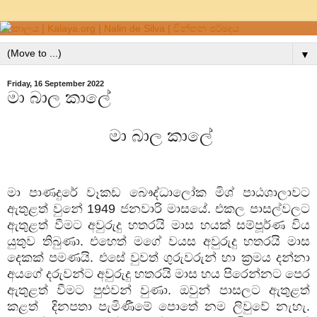
▼
Friday, 16 September 2022
මා බාල කාලේ
මා බාල කාලේ
මා පාණදුරේ වෑකඩ බෞද්ධාලෝක මිශ්‍ පාඨශාලාවට
ඇතුළත් වුනේ
1949
ජනවාරි මාසයේ. එකල පාසල්වලට
ඇතුළත් වීමට අවුරුදු හතරයි මාස හයක් සම්පූර්ණ විය
යුතුව තිබුණා. එහෙත් මගේ වයස අවුරුදු හතරයි මාස
දෙකක් පමණයි. එසේ වුවත් ගුරුවරුන් හා ක්‍රමය දන්නා
අයගේ දරුවන්ට අවුරුදු හතරයි මාස හය පිරෙන්නට පෙර
ඇතුළත් වීමට පුළුවන් වුණා. ඔවුන් පාසලට ඇතුළත්
කළත් දිනපතා පැමිණීමේ පොතේ නම ලිවුවේ නැහැ.