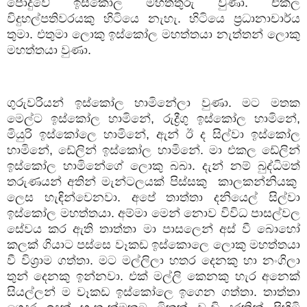
පොදුවේ ඉස්කෝල මහත්තුරු වුණා. එකල
විදුහල්පතිවරයකු හිටියෙ නැහැ. හිටියෙ ප්‍රධානාචාර්ය
තුමා. එතුමා ලොකු ඉස්කෝල මහත්තයා නැත්තන් ලොකු
මහත්තයා වුණා.
ගුරුවරියන් ඉස්කෝල හාමිනේලා වුණා. මට මතක
මෙල්ට ඉස්කෝල හාමිනේ
,
රුද්‍රීගු ඉස්කෝල හාමිනේ
,
මියුරි ඉස්කෝලෙ හාමිනේ
,
ඇන් ඊ ද සිල්වා ඉස්කෝල
හාමිනේ
,
ඩේලින් ඉස්කෝල හාමිනේ. මා එකල ඩේලින්
ඉස්කෝල හාමිනේගේ ලොකු බබා. දැන් නම් බුද්ධිමත්
තරුණයන් අතින් මැන්ටලයක් පිස්සකු කාලකන්නියකු
ලෙස හැඳින්වෙනවා. අපේ තාත්තා දනියෙල්
සිල්වා
ඉස්කෝල මහත්තයා. අම්මා මෙන් නොව විවිධ පාසල්වල
සේවය කර ඇති තාත්තා මා පාසලෙන් අස් වී බොහෝ
කලක් ගියාට පස්සෙ වෑකඩ ඉස්කොලෙ ලොකු මහත්තයා
වී විශ්‍රාම ගත්තා. මට මල්ලිලා හතර දෙනකු හා නංගිලා
තුන් දෙනකු ඉන්නවා. එක් මල්ලි කෙනකු හැර අනෙක්
සියල්ලන් ම වෑකඩ ඉස්කෝලෙ ඉගෙන ගත්තා. තාත්තා