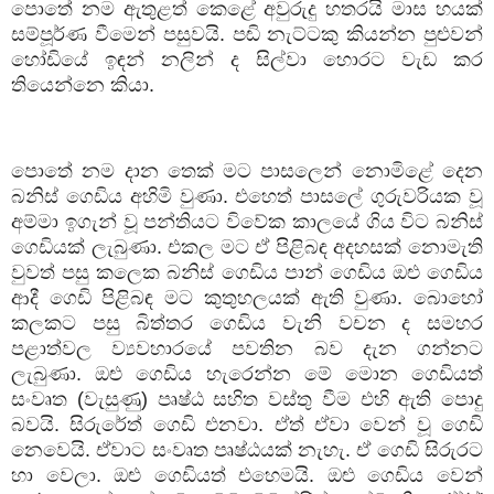
පොතේ නම ඇතුළත් කෙළේ අවුරුදු හතරයි මාස හයක්
සම්පූර්ණ වීමෙන් පසුවයි. පඬි නැට්ටකු කියන්න පුළුවන්
හෝඩියේ ඉඳන් නලින් ද සිල්වා හොරට වැඩ කර
තියෙන්නෙ කියා.
පොතේ නම දාන තෙක් මට පාසලෙන් නොමිළේ දෙන
බනිස් ගෙඩිය අහිමි වුණා. එහෙත් පාසලේ ගුරුවරියක වූ
අම්මා ඉගැන් වූ පන්තියට විවේක කාලයේ ගිය විට බනිස්
ගෙඩියක් ලැබුණා. එකල මට ඒ පිළිබඳ අදහසක් නොමැති
වුවත් පසු කලෙක බනිස් ගෙඩිය පාන් ගෙඩිය ඔළු ගෙඩිය
ආදී ගෙඩි පිළිබඳ මට කුතුහලයක් ඇති වුණා. බොහෝ
කලකට පසු බිත්තර ගෙඩිය වැනි වචන ද සමහර
පළාත්වල ව්‍යවහාරයේ පවතින බව දැන ගන්නට
ලැබුණා. ඔළු ගෙඩිය හැරෙන්න මේ මොන ගෙඩියත්
සංවෘත (වැසුණු) පෘෂ්ඨ සහිත වස්තු වීම එහි ඇති පොදු
බවයි. සිරුරේත් ගෙඩි එනවා. ඒත් ඒවා වෙන් වූ ගෙඩි
නෙවෙයි. ඒවාට සංවෘත පෘෂ්ඨයක් නැහැ. ඒ ගෙඩි සිරුරට
හා වෙලා. ඔළු ගෙඩියත් එහෙමයි. ඔළු ගෙඩිය වෙන්