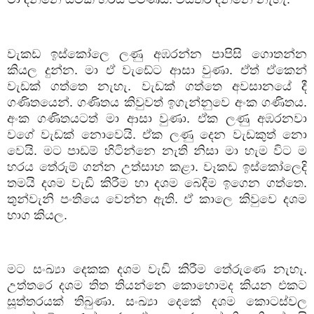
වැකඩ ඉස්කෝලෙ ලණු අඹරන්න පාපිසි ගොතන්න
කියල දුන්න. මා ඒ වැඩේට ආසා වුණා. ඒත් ඒකෙන්
වැඩක් ගත්තෙ නැහැ. වැඩක් ගත්තෙ අවසානයේ දී
ගණිතයෙන්. ගණිතය කිවුවත් ඉගැන්නුවෙ අංක ගණිතය.
අංක ගණිතයටත් මා ආසා වුණා. ඒක ලණු අඹරනවා
වගේ වැඩක් නොවෙයි. ඒක ලණු දෙන වැඩකුත් නො
වෙයි. මට පාඩම් හිටින්නෙ නැති නිසා මා හැම විට ම
හරය තේරුම් ගන්න උත්සාහ කළා. වෑකඩ ඉස්කෝලෙදි
තමයි දශම වැඩි කිරීම හා දශම බෙදීම ඉගෙන ගත්තෙ.
තුන්වැනි පංතියෙ වෙන්න ඇති. ඒ කාලෙ කිවුවෙ දශම
භාග කියල.
මට සංඛ්‍යා දෙකක දශම වැඩි කිරීම තේරුණෙ නැහැ.
උත්තරෙ දශම තිත තියන්නෙ කොහොමද කියන එකට
සූත්තරයක් තිබුණා. සංඛ්‍යා දෙකේ දශම කොටස්වල