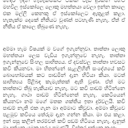
ගෙදර ඉඳන් හැතැක්මකට ටිකක් වැඩි දුරකින් පිහිටි
මහවිල ඉස්කෝලෙ ලොකු මහත්තයා වෙලා ඉන්න කාලෙ
එක මල්ලි කෙනකු ඒ ඉස්කෝලෙට ඇතුළත් කළා.
හැතැක්ම දෙකේ නීතියට වුණත් පටහැණි නැහැ. ඒ්ත් ඒ
නීතිය ඒ කාලෙ තිබුණෙ නැහැ.
අම්මා හැම විෂයක් ම වගේ ඉගැන්නුවා. තාත්තා ලොකු
මහත්තයා ලෙස වැඩිය ඉගැන්නුවෙ නැහැ. තාත්තා
ඉගැන්නුවෙ සිංහල සාහිත්‍යය. ඒ දවස්වල තාත්තා හවසට
කවි කියනවා. මා හිතන්නේ සැළලිහිනි සංදේශයේ කවි
බොහෝමයක් කට පාඩමින් දැන හිටියා කියා. මටත්
සාහිත්‍යය පිළිබඳ කැමැත්තක් ඇති වුණා. ඒත් මට
තාත්තාට තිබූ හැකියාව නැහැ. මට කවි පාඩම් හිටින්නෙ
නැහැ. ගාථා පාඩම් හිටින්නෙත් නැහැ. කෙටියෙන්
කියනවා නම් මගේ මතක ශක්තිය ඉතා දුර්වලයි. කවි
පාඩම් නැති එක ගැන මා අම්මාට කිවුවා. අම්මා කිවුවෙ
පළමුව කවියෙ තේරුම දැන ගන්න කියා. මා එය කළා.
ඉන් පසු කලින් තරම්වත් කවි පඩම් හිටියෙ නැහැ. දැනුත්
මා දන්නෙ යමක හරය පමණයි. විස්තර දන්නෙ නැහැ.