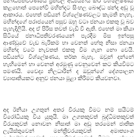
ජනාධිපතිවරණයේ ප්‍රතිඵල අධ්‍යයනය කර විශ්ලේෂණය
කළහොත් පෙනේවි මහින්දට සිංහල බෞද්ධ ඡන්ද අඩු වූ
ආකාරය. එහෙත් පඬියන් විශ්ලේෂණවලට කැමති නැහැ.
මහින්දගේ පරාජයෙන් පසුව ඔහු වටා ජනයා එකතු වූ බව
පැහැදිලියි. අද ඒ පිරිස තවත් වැඩි වී ඇති. එහෙත් මා කියා
සිටියේ ජනාධිපතිවරණයෙන් පැරදීම මිස ඉන්පසු
ආණ්ඩුවේ වැඩ බැරිකම් හා වෙනත් හේතු නිසා ජනයා
මහින්ද වටේ නැවතත් එකතු වීම ගැන නො වෙයි.
පඬියන්ට විශ්ලේෂණය
තර්ක බැහැ. ඔවුන් දන්නේ
,
හැඟීමෙන් හා වෙනත් අරමුණු වෙනුවෙන් කට කියවීමට
පමණයි. වෛද්‍ය නිලධාරීන් ද ඔවුන්ගේ දේශපාලන
ව්‍යාපෘතියකට අනුව ජනයා මුළා කිරීමට කියවනවා.
අද ඊනියා උගතුන් අතර වීරයකු වීමට නම් සයිටම්
විරෝධියකු විය යුතුයි. මා උගතකුවත් බුද්ධිමතකුවත්
වීරයකුවත් නොවන නිසාත් මා අඩු තරමෙන් ජාතික
ලැයිස්තුවෙන් මන්ත්‍රීවරයකුවත් අමාත්‍යාංශ