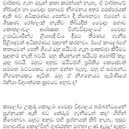
වාර්තාව ගැන ඔවුන් කතා කරන්නේ නැහැ. ඒ වාර්තාවේ
නිර්දේශ හා වෛද්‍ය සභාවේ නිගමනය අතර පරස්පරයක්
ඇති බව අධිකරණය පෙන්වා දී තිබෙනවා. එමෙන් ම
ශික්‍ෂණ රෝහලක් නැතිව තිබියදීත් වෛද්‍ය සභාව
කොතලාවල ආරක්‍ෂක විශ්වවිද්‍යාලයේ වෛද්‍ය
උපාධිධාරීන්ට ලියාපදිංචිය දීමට තීරණය ගැනීම
පිළිබඳවත් අධිකරණය සඳහන් කරනවා. ඊයේ කාලෝගේ
කතාවෙන් පෙනී ගියේ ඔහු සයිටම් ගැන සාකච්ඡා කිරීමට
සූදානම් නැති බවයි. ඔහු කියන්නේ සයිටම් අහෝසි කළ
යුතු බවයි. ඔහුට අනුව සයිටම්හි ප්‍රමිතිය කෙසේවත්
සම්මත මට්ටමකට ගෙන එන්න බැහැ. ඔහු ඒ සම්බන්ධ
නිගමනයකට ඇවිත්. ඔහු ඒ නිගමනයට පැමිණියේ
ඊනියා විද්‍යාත්මක ක්‍රමයට අනුව ද
?
කාලෝට උතුරු කොළඹ වෛද්‍ය විද්‍යාලය සම්බන්ධයෙන්
ප්‍රශ්නයක් ඇති බව තේරුම් ගැනීමටත් කල් ගිහින්
තිබෙනවා. ඔහුට අනුව එහි ප්‍රශ්නයක් තිබී නැහැ. පසුව
මහාචාර්ය කොල්වින් ගුණරත්න මහතා ලුණු ඇඹුල් ඇතුව