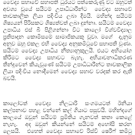
වෛද්‍ය සභාවේ සභාපති ධුරයට පත්කෙරුණු විට ඔහුටත්
අවශ්‍ය වූයේ සයිටම් උපාධිධාරීන්ට
වෛද්‍ය සභාවේ
තාවකාලික ලියා පදිංචිය ලබා දීමයි. මහින්ද සයිටම්
ශිෂ්‍යයන් පිරිසකට ශිෂ්‍යත්වත් ලබා දුන්නා. සයිටම් වෛද්‍ය
උපාධිය එස් බී පිළිගන්නා විට කාලෝ විශ්වවිද්‍යාල
ප්‍රතිපාදන කොමිසමේ සාමාජිකයකු වූවා. මගේ දැනුම
අනුව ඔහු එකල එහි වෛද්‍ය අනුකමිටුවේ සභාපති වුණා.
සයිටම් වෛද්‍ය උපාධිය නීත්‍යානුකුලයි. එයට අභියෝග
කිරීමට වෛද්‍ය සභාවට බැහැ. අභියාචනාධිකරණ
තීන්දුවෙන් කියැවුණේ සයිටම් උපාධිධාරීන්ට තාවකාලික
ලියා පදිංචිය නොදීමෙන් වෛද්‍ය සභාව වරදක් කර ඇති
බවයි.
කාලෝටත් වෛද්‍ය නිලධාරි සංගමයටත් ඊනියා
කල්පනාව පහළ වන්නේ කල් ගියාට පසුවයි. මහින්දගේ
කාලයේ ඔවුන් සයිටම් ප්‍රමිතිය ගැනවත් කතා කෙළේ
නැහැ.
අද ඔවුන් කියන්නේ සයිටම් අහෝසි කරන
ලෙසයි.
එහෙත් වෛද්‍ය සභාවේ රිස්වි ෂෙරීෆ් කමිටු