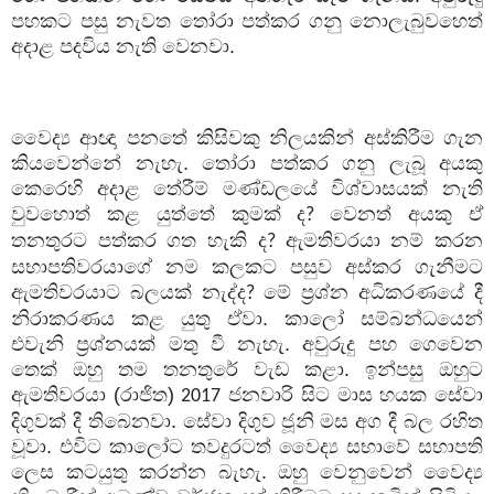
පහකට පසු නැවත තෝරා පත්කර ගනු නොලැබුවහෙත්
අදාළ පදවිය නැති වෙනවා.
වෛද්‍ය ආඥා පනතේ කිසිවකු නිලයකින් අස්කිරීම ගැන
කියවෙන්නේ නැහැ. තෝරා පත්කර ගනු ලැබූ අයකු
කෙරෙහි අදාළ තේරීම් මණ්ඩලයේ විශ්වාසයක් නැති
වුවහොත් කළ යුත්තේ කුමක් ද
වෙනත් අයකු ඒ
?
තනතුරට පත්කර ගත හැකි ද
ඇමතිවරයා නම් කරන
?
සභාපතිවරයාගේ නම කලකට පසුව අස්කර ගැනීමට
ඇමතිවරයාට බලයක් නැද්ද
මේ ප්‍රශ්න අධිකරණයේ දී
?
නිරාකරණය කළ යුතු ඒවා. කාලෝ සම්බන්ධයෙන්
එවැනි ප්‍රශ්නයක් මතු වී නැහැ. අවුරුදු පහ ගෙවෙන
තෙක් ඔහු තම තනතුරේ වැඩ කළා. ඉන්පසු ඔහුට
ඇමතිවරයා (රාජිත)
ජනවාරි සිට මාස හයක සේවා
2017
දිගුවක් දී තිබෙනවා. සේවා දිගුව ජූනි මස අග දී බල රහිත
වූවා. එවිට කාලෝට තවදුරටත් වෛද්‍ය සභාවේ සභාපති
ලෙස කටයුතු කරන්න බැහැ. ඔහු වෙනුවෙන් වෛද්‍ය