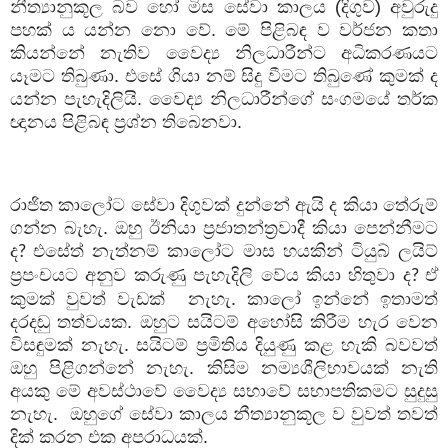
නීත්‍යානුකූල බව හෝ මිස සේවා කාලය (දිගුව) අවුරුදු
පහක් ය යන්න නො වේ. මේ පිළිබඳ ව වර්ජන කතා
කියන්නේ නැතිව වෛද්‍ය නිලධාරීන්ට අධිකරණයට
යෑමට තිබුණා. එසේ ගියා නම් සිදු වීමට තිබුණේ කුමක් ද
යන්න පැහැදිලියි. වෛද්‍ය නිලධාරීන්ගේ සංගමයේ තර්ක
ඥානය පිළිබඳ ප්‍රශ්න තිබෙනවා.
රාජිත කාලෝට සේවා දිගුවක් දුන්නේ ඇයි ද කියා තේරුම්
ගන්න බැහැ. ඔහු ඊනියා ප්‍රජාතන්ත්‍රවාදී කියා පෙන්නීමට
ද
එසේත් නැත්නම් කාලෝට මාස හයකින් ටියුබ් ලයිට්
?
ප්‍රපංචයට අනුව කරුණු පැහැදිලි වේය කියා හිතුවා ද
ඒ
?
කුමක් වුවත් වැඩක්
නැහැ. කාලෝ ඉන්නේ ඉතාමත්
දරදඬු තත්වයක. ඔහුට සයිටම් අහෝසි කිරීම හැර වෙන
විසඳුමක් නැහැ. සයිටම් ප්‍රමිතිය දියුණු කළ හැකි බවවත්
ඔහු පිළිගන්නේ නැහැ. කිසිම නම්‍යශීලිභාවයක් නැති
අයකු මේ අවස්ථාවේ වෛද්‍ය සභාවේ සභාපතිකමට සුදුසු
නැහැ.
ඔහුගේ සේවා කාලය නීත්‍යානුකූල ව වුවත් තවත්
දික් කරන එක අපරාධයක්.