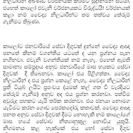
නිලධාරීන් අඛණ්ඩ වර්ජනයක් කිරීමට සූදානමින් සිටියා
,
එහෙත් කාලෝ එවැනි වර්ජනයකට විරුද්ධයි! වර්ජනයක්
කළා නම් වෛද්‍ය නිලධාරීන්ට තම තත්වය තේරුම්
ගැනීමට තිබුණා.
කාලෝට ජනවාරියේ සේවා දිගුවක් දුන්නේ වෛද්‍ය ආඥා
පනතේ කිනම් වගන්තිය යටතේ ද යන ප්‍රශ්නය පැන
නගිනවා. එවැනි වගන්තියක් නම් නැහැ. එහෙත් ඇමති
සාමාන්‍ය සම්ප්‍රදාය අනුව ජනවාරියේ මාස හයකට සේවා
දිගුවක්
දී තිබෙනවා. කාලෝ එය පිළිගත්තා. වෛද්‍ය
නිලධාරීන් ද එය ප්‍රශ්න කෙළේ නැහැ. වෛද්‍ය නිලධාරීන්
ප්‍රති ටියුබ් ලයිට් ප්‍රපංචය (යමක් කල් ගත වී වැරදියට
තේරුම් ගැනීම) අනුව අද එය ප්‍රශ්න කරනවා. පත්වීම
අවුරුදු පහකට යැයි තර්ක කරනවා. එය ජනයා නොමග
යැවීමට කරන ගොඩ පෙරකදෝරු කතාවක්. වෛද්‍ය ආඥා
පනත අනුව සේවා දිගුවක් දීමට නොහැකි නම් කාලෝගේ
මාස හයේ සේවාව නීත්‍යානුකූල නොවිය යුතුයි.
නිගමනය කළ හැක්කේ එය හෝ සේවා දිගුව