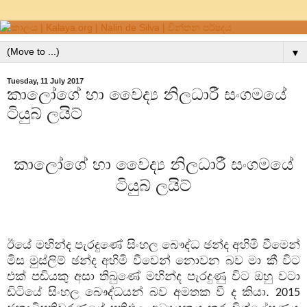
▼
Tuesday, 11 July 2017
කාලෝගේ හා වෛද්‍ය නිලධාරී සංගමයේ
ටියුබ් ලයිට්
කාලෝගේ හා වෛද්‍ය නිලධාරී සංගමයේ
ටියුබ් ලයිට්
ඊයේ මහින්ද පැරදුණේ සිංහල බෞද්ධ ඡන්ද අහිමි වීමෙන්
මිස මුස්ලිම් ඡන්ද අහිමි වීවෙන් නොවන බව මා කී විට
එක් පඬියකු අසා තිබුණේ මහින්ද පැරදුණු විට ඔහු වටා
ඩිටියේ සිංහල බෞද්ධයන් බව අමතක වී ද කියා.
2015