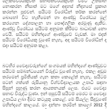
ලේකම්වරයකුවත් සභාපතිවරයකුවත් වීමට උත්සාහ
නොකරන නිසාත් මට මගේ අදහස් නිදහසේ ප්‍රකාශ
කරන්න පුළුවන්. සයිටම් විරෝධීන් තර්ක කරන්නේ
බොහෝ විට හැඟීමෙන් හා ආණ්ඩු විරෝධය මුල්
කරගෙන දේශපාලන හා පෞද්ගලික අරමුණු ඇතිව.
ආණ්ඩු විරෝධය සයිටම් අනුමත කිරීමට බාධාවක් නො
වෙයි. සයිටම් මහින්දගේ ආණ්ඩුවේ වැඩක්. මා එදත්
සයිටම් විරෝධියකු වුණේ නැහැ. අද සයිටම් විරෝධීන් ද
එදා සයිටම් අනුමත කළා.
බටහිර වෛද්‍යවරුන්ගේ සංගමයත් මහින්දගේ ආණ්ඩුවට
සයිටම් සම්බන්ධයෙන් විරුද්ධ වුණේ නැහැ. එකල අඩුම
තරමෙන් ප්‍රමිතියක් ගැන කතා කෙළේත් නැහැ. සයිටම්
පටන් ගත්තේ රුසියානු විශ්වවිද්‍යාලයක උපාධි සඳහා
සිසුන් පුහුණු කරන ආයතනයක් ලෙස. එයට වෛද්‍ය
සභාව විරුද්ධ වුණා. ඉන් පසුවයි සයිටම් මෙරට ම වෛද්‍ය
උපාධිය ලබා දීමට කටයුතු කෙළේ. මේ සියල්ල සිදුවුණේ
මහින්දගේ කාලයේ. මා දන්නා තරමින් කාලෝ
දී
2012