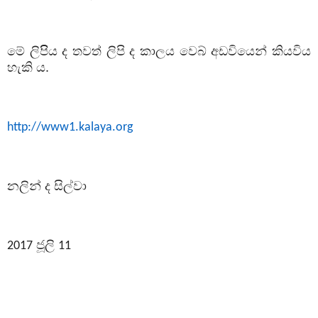
මේ ලිපිිය ද තවත් ලිපි ද කාලය වෙබ් අඩවියෙන් කියවිය
හැකි ය.
http://www1.kalaya.org
නලින් ද සිල්වා
ජූලි
2017
11