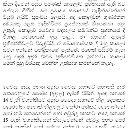
කියා දීමෙන් පසුව පමණක් කාලෝට ප්‍රශ්නයක් ඇති බව
තේරුම් ගිහින්. මේ ප්‍රමාදය සමාජයේ හැඳින්වෙන්නේ
ටියුබ් ලයිට් ප්‍රපංචය ලෙසයි. අද කොල්වින් ගුණරත්න
දුෂ්ටයකු ලෙස හැඳින්වීමේ ප්‍රයත්නයක් තියෙනවා. ඔහු
උතුරු කොළඹ වෛද්‍ය විද්‍යාලය සම්බන්ධ ප්‍රශ්නයේ දී
විශාල මෙහෙයක් ඉටු කළා. මා ඔහුගේ ඇතැම්
ප්‍රතිපත්තිවලට විරුද්ධයි. ඒ බොහොමයක දී ඔහු කාලෝ
සමග ඉන්නේ චන්ද්‍රිකාගේ පැත්තේ. එහෙත් සයිටම් ගැන
ඔහු එදත් අදත් එකම ප්‍රතිපත්තියක ඉන්නවා. කාලෝ
මෙන් පුහු වීරයකු වෙන්න උත්සාහ කරන්නේ නැහැ.
වෛද්‍ය ආඥා පනත අනුව වෛද්‍ය සභාවේ සභාපති නම්
කෙරෙනුයේ සෞඛ්‍ය (අදාළ) ඇමති විසින්. ආඥා පනතේ
වැනි වගන්තියට අනුව වෛද්‍ය සභාවේ නිල දෙකකට
14
හැරෙන්න අනෙක් නිලවලට තෝරා පත්කර ගැනෙන්නේ
හෝ නම් කෙරෙන්නේ හෝ අවුරුදු පහකට. ආඥා පනතේ
වැනි වගන්තියෙන් කියැවෙන්නේ අවුරුදු පහට පෙර
15
හෝ පහකින් හෝ සේවය අත්හැර යෑම ගැනයි. අවුරුදු