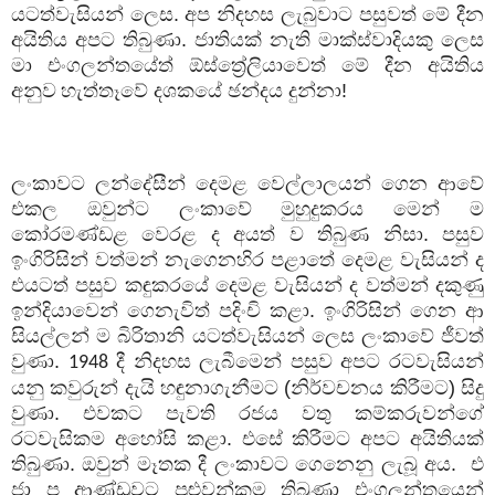
යටත්වැසියන් ලෙස. අප නිදහස ලැබුවාට පසුවත් මේ දීන
අයිතිය අපට තිබුණා. ජාතියක් නැති මාක්ස්වාදියකු ලෙස
මා එංගලන්තයේත් ඕස්ත්‍රේලියාවෙත් මේ දීන අයිතිය
අනුව
හැත්තෑවේ දශකයේ ඡන්දය දුන්නා!
ලංකාවට ලන්දේසීන් දෙමළ වෙල්ලාලයන් ගෙන ආවේ
එකල ඔවුන්ට ලංකාවේ මුහුදුකරය මෙන් ම
කෝරමණ්ඩළ වෙරළ ද අයත් ව තිබුණ නිසා. පසුව
ඉංගිරිසින් වත්මන් නැගෙනහිර පළාතේ දෙමළ වැසියන් ද
එයටත් පසුව කඳුකරයේ දෙමළ වැසියන් ද වත්මන් දකුණු
ඉන්දියාවෙන් ගෙනැවිත් පදිංචි කළා. ඉංගිරිසින් ගෙන ආ
සියල්ලන් ම බිරිතානි යටත්වැසියන් ලෙස ලංකාවේ ජීවත්
වුණා.
දී නිදහස ලැබීමෙන් පසුව අපට රටවැසියන්
1948
යනු කවුරුන් දැයි හඳුනාගැනීමට (නිර්වචනය කිරීමට) සිදු
වුණා. එවකට පැවති රජය වතු කම්කරුවන්ගේ
රටවැසිකම අහෝසි කළා. එසේ කිරීමට අපට අයිතියක්
තිබුණා. ඔවුන් මෑතක දී ලංකාවට ගෙනෙනු ලැබූ අය.
එ
ජා ප ආණ්ඩුවට පුළුවන්කම තිබුණා එංගලන්තයෙන්