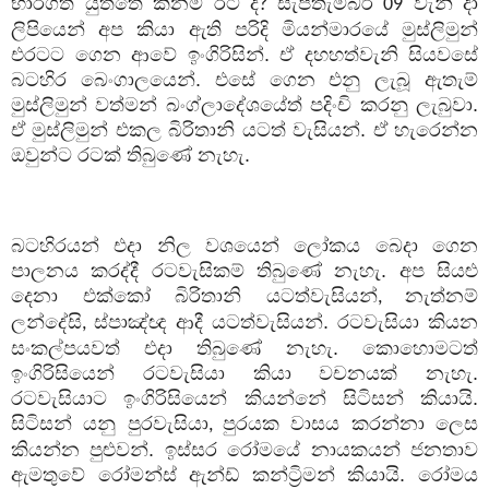
භාරගත යුත්තේ කිනම් රට ද
සැප්තැම්බර්
වැනි දා
?
09
ලිපියෙන් අප කියා ඇති පරිදි මියන්මාරයේ මුස්ලිමුන්
එරටට ගෙන ආවේ ඉංගිරිසින්. ඒ දහහත්වැනි සියවසේ
බටහිර බෙංගාලයෙන්. එසේ ගෙන එනු ලැබූ ඇතැම්
මුස්ලිමුන් වත්මන් බංග්ලාදේශයේත් පදිංචි කරනු ලැබුවා.
ඒ මුස්ලිමුන් එකල බිරිතානි යටත් වැසියන්. ඒ හැරෙන්න
ඔවුන්ට රටක් තිබුණේ නැහැ.
බටහිරයන් එදා නිල වශයෙන් ලෝකය බෙදා ගෙන
පාලනය කරද්දී රටවැසිකම් තිබුණේ නැහැ. අප සියළු
දෙනා එක්කෝ බිරිතානි යටත්වැසියන්
නැත්නම්
,
ලන්දේසි
ස්පාඤ්ඥ ආදී යටත්වැසියන්. රටවැසියා කියන
,
සංකල්පයවත් එදා තිබුණේ නැහැ. කොහොමටත්
ඉංගිරිසියෙන් රටවැසියා කියා වචනයක් නැහැ.
රටවැසියාට ඉංගිරිසියෙන් කියන්නේ සිටිසන් කියායි.
සිටිසන් යනු පුරවැසියා
පුරයක වාසය කරන්නා ලෙස
,
කියන්න පුළුවන්. ඉස්සර රෝමයේ නායකයන් ජනතාව
ඇමතුවේ රෝමන්ස් ඇන්ඩ් කන්ට්‍රිමන් කියායි. රෝමය