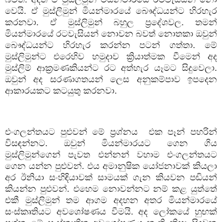
වෙයි. ඒ මුස්ලිමුන් මියන්මාරයේ බෞද්ධයන්ට හිරහැර
කරනවා. ඒ මුස්ලිමුන් බහුල ප්‍රදේශවල. තමන්
මියන්මාරයේ රටවැසියන් නොවන බවත් නොතකා ඔවුන්
බෞද්ධයන්ට හිරහැර කරන්න පටන් ගත්තා. මේ
මුස්ලිමුන්ට එරෙහිව හමුදාව ක්‍රියාත්මක වීමෙන් අද
මුස්ලිම් ආක්‍රමණකියන්ට රට අත්හැර යෑමට සිදුවෙලා.
ඔවුන් අද සරණාගතයන් ලෙස අනුකම්පාව ඉපදෙන
ආකාරයකට කටයුතු කරනවා.
එංගලන්තයට පුළුවන් මේ ප්‍රශ්නය
එක පෑන් පහරින්
විසඳන්නට. ඔවුන් මියන්මාරයට ගෙන ගිය
මුස්ලිමුන්ගෙන් පැවත එන්නන් වහාම එංගලන්තයට
ගෙන යන්න පුළුවන්. එය අමානුෂික යෝජනාවක් කියලා
අර ඊනියා සංහිඳියාවක් සාමයක් ගැන කියවන පඬියන්
කියන්න පුළුවන්. එහෙම නොවන්නට නම් කළ යුත්තේ
එකී මුස්ලිමුන් තම ආගම අදහන අතර මියන්මාරයේ
සංස්කෘතියට අවශෝෂණය වීමයි. අද ලෝකයේ හුඟක්