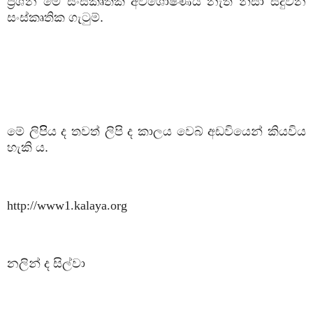
ප්‍රශ්න මේ සංස්කෘතික අවශෝෂණය නැති නිසා සිදුවන
සංස්කෘතික ගැටුම්.
මේ ලිපිිය ද තවත් ලිපි ද කාලය වෙබ් අඩවියෙන් කියවිය
හැකි ය.
http://www1.kalaya.org
නලින් ද සිල්වා