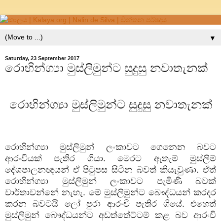
▼
Saturday, 23 September 2017
රොහින්ග්‍යා මුස්ලිමුන්ට සුදුසු නවාතැනක්
රොහින්ග්‍යා මුස්ලිමුන්ට සුදුසු නවාතැනක්
රොහින්ග්‍යා මුස්ලිමුන් ලංකාවට ගෙනෙන බවට
ආරංචියක් පැතිර ගියා. මෙරට ඇතැම් මුස්ලිම්
දේශපාලනඥයන් ඒ පිටුපස සිටින බවත් කියැවුණා. ඒත්
රොහින්ග්‍යා මුස්ලිමුන් ලංකාවට පැමිණි බවක්
වාර්තාවන්නේ නැහැ. මේ මුස්ලිමුන්ට බෞද්ධයන් කරදර
කරන බවටයි ලෝ පුරා ආරංචි පැතිර ගියේ. එහෙත්
මුස්ලිමුන් බෞද්ධයන්ට අඩත්තේට්ටම් කළ බව ආරංචි