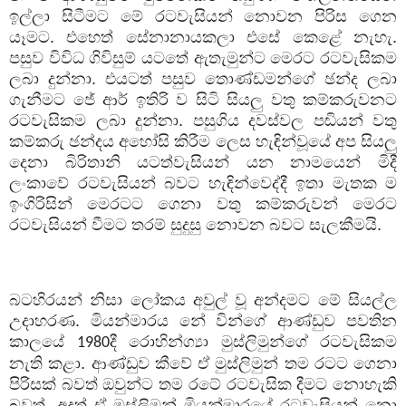
ඉල්ලා සිටීමට මේ රටවැසියන් නොවන පිරිස ගෙන
යෑමට. එහෙත් සේනානායකලා එසේ කෙළේ නැහැ.
පසුව විවිධ ගිවිසුම් යටතේ ඇතැමුන්ට මෙරට රටවැසිකම
ලබා දුන්නා. එයටත් පසුව තොණ්ඩමන්ගේ ඡන්ද ලබා
ගැනීමට ජේ ආර් ඉතිරි ව සිටි සියලු වතු කම්කරුවනට
රටවැසිකම ලබා දුන්නා. පසුගිය දවස්වල පඬියන් වතු
කම්කරු ඡන්දය අහෝසි කිරීම ලෙස හැඳින්වූයේ අප සියලු
දෙනා බිරිතානි යටත්වැසියන් යන නාමයෙන් මිදී
ලංකාවේ රටවැසියන් බවට හැඳින්වෙද්දී ඉතා මැතක ම
ඉංගිරිසින් මෙරටට ගෙනා වතු කම්කරුවන් මෙරට
රටවැසියන් වීමට තරම් සුදුසු නොවන බවට සැලකීමයි.
බටහිරයන් නිසා ලෝකය අවුල් වූ අන්දමට මේ සියල්ල
උදාහරණ. මියන්මාරය නේ වින්ගේ ආණ්ඩුව පවතින
කාලයේ
දී රොහින්ග්‍යා මුස්ලිමුන්ගේ රටවැසිකම
1980
නැති කළා. ආණ්ඩුව කීවේ ඒ මුස්ලිමුන් තම රටට ගෙනා
පිරිසක් බවත් ඔවුන්ට තම රටේ රටවැසික දීමට නොහැකි
බවත්. අදත් ඒ මුස්ලිමුන් මියන්මාරයේ රටවැසියන් නො