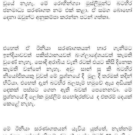
වූයේ නැහැ. මේ රොහින්ග්‍යා මුස්ලිමුන්ට බටහිර
ජනමාධ්‍ය සරණාගත නම එක් කළා. ඒ සමග බොහෝ
දෙනා ඔවුන්ට අනුකම්පා කරන්න පටන් ගත්තා.
එහෙත් ඒ ඊනියා සරණාගතයන් භාර ගැනීමට
ඉන්දියාවවත් පකිස්ථානයවත් බංග්ලාදේශයවත් කැමති
වුණේ නැහැ. සෞදි අරාබිය වැනි රටක් එයට කිසි දිනෙක
කැමති වන්නේ නැහැ. අවුං සාන් සු කී බටහිර
නියෝජිතයකු වුවත් මේ ප්‍රශ්නයේ දී
මුල දී තරමක් තදින්
හිටියා. එහෙත් දැන් බටහිර බලපෑම් හමුවේ ඇය අඩියක්
දෙකක් පස්සට ගෙන ඇති බවක් පෙනෙනවා. මේ
ප්‍රශ්නයේ දී ලෝක මුස්ලිම් සහෝදරත්වය
ද එතරම් දෙයක්
කෙළේ නැහැ.
මේ ඊනියා සරණාගතයන් යැවිය යුත්තේ
නැත්නම්
,