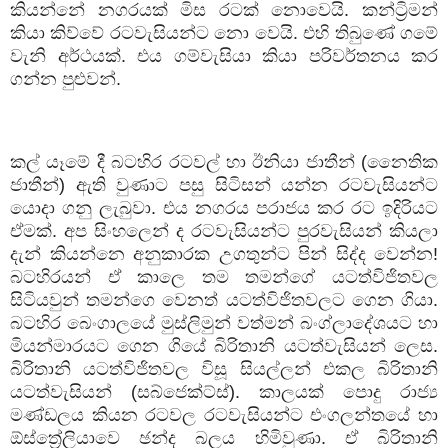
කියන්නේ නගරයක් මිස රටක් නොවෙයි. කන්ට්‍රිමන්
කියා කිව්වේ රටවැසියන්ට නො වෙයි. එහි තිබුණේ ගමේ
වැනි අර්ථයක්. එය ගම්වැසියා කියා පරිවර්තනය කර
ගන්න පුළුවන්.
කල් යෑමේ දී බටහිර රටවල් හා ඊනියා ජාතීන් (නෛතික
ජාතීන්) ඇති වුණාට පසු සිටිසන් යන්න රටවැසියන්ට
යොදා ගනු ලැබුවා. එය නගරය පරාජය කර රට ඉදිරියට
ඒමක්. අප සිංහලෙන් ද රටවැසියන්ට පුරවැසියන් කියලා
දැන් කියන්නෙ අනුකාරක උගතුන්ට පින් සිද්ද වෙන්න!
බටහිරයන් ඒ කාලෙ තම තමන්ගේ යටත්විජිතවල
සිටියවුන් තමන්ගෙ වෙනත් යටත්විජිතවලට ගෙන ගියා.
බටහිර බෙංගාලයේ මුස්ලිමුන් වත්මන් බංග්ලාදේශයට හා
මියන්මාරයට ගෙන ගියේ බිරිතානි යටත්වැසියන් ලෙස.
බිරිතානි යටත්විජිතවල විසූ සියල්ලන් එකල බිරිතානි
යටත්වැසියන් (සබ්ජෙක්ට්ස්). කාලයක් පොදු රාජ්‍ය
මණ්ඩලය කියන රටවල රටවැසියන්ට එංගලන්තයේ හා
ඕස්ත්‍රේලියාවෙ ඡන්ද බලය හිමිවුණා. ඒ බිරිතානි